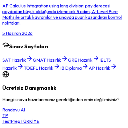
AP Calculus Integration using long division: pay derecesi
paydadan büyük olduğunda izlenecek 5 adım, A-Level Pure
Maths ile ortak kavramlar ve sınavda puan kazandıran kontrol
noktaları.
5 Haziran 2026
Sınav Sayfaları
SAT Hazırlık
GMAT Hazırlık
GRE Hazırlık
IELTS
Hazırlık
TOEFL Hazırlık
IB Diploma
AP Hazırlık
Ücretsiz Danışmanlık
Hangi sınava hazırlanmanız gerektiğinden emin değil misiniz?
Randevu Al
TP
TestPrep
TÜRKİYE