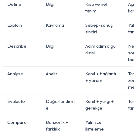
Define
Bilgi
Kısa ve net
Açık
tanım
karı
Explain
Kavrama
Sebep-sonuç
Yal
zinciri
tan
Describe
Bilgi
Adım adım olgu
Ne
dizisi
sor
baş
Analyse
Analiz
Kanıt + bağlantı
Tan
+ yorum
zeng
me
Evaluate
Değerlendirm
Kanıt + yargı +
Tara
e
gerekçe
tara
Compare
Benzerlik +
Yalnızca
farklılık
listeleme