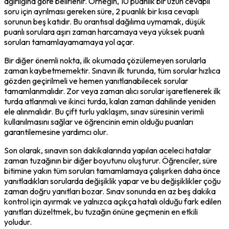
ağırlığına göre belirlenir. Örneğin, 10 puanlık bir uzun cevaplı 
soru için ayrılması gereken süre, 2 puanlık bir kısa cevaplı 
sorunun beş katıdır. Bu orantısal dağılıma uymamak, düşük 
puanlı sorulara aşırı zaman harcamaya veya yüksek puanlı 
soruları tamamlayamamaya yol açar.
Bir diğer önemli nokta, ilk okumada çözülemeyen sorularla 
zaman kaybetmemektir. Sınavın ilk turunda, tüm sorular hızlıca 
gözden geçirilmeli ve hemen yanıtlanabilecek sorular 
tamamlanmalıdır. Zor veya zaman alıcı sorular işaretlenerek ilk 
turda atlanmalı ve ikinci turda, kalan zaman dahilinde yeniden 
ele alınmalıdır. Bu çift turlu yaklaşım, sınav süresinin verimli 
kullanılmasını sağlar ve öğrencinin emin olduğu puanları 
garantilemesine yardımcı olur.
Son olarak, sınavın son dakikalarında yapılan aceleci hatalar 
zaman tuzağının bir diğer boyutunu oluşturur. Öğrenciler, süre 
bitimine yakın tüm soruları tamamlamaya çalışırken daha önce 
yanıtladıkları sorularda değişiklik yapar ve bu değişiklikler çoğu 
zaman doğru yanıtları bozar. Sınav sonunda en az beş dakika 
kontrol için ayırmak ve yalnızca açıkça hatalı olduğu fark edilen 
yanıtları düzeltmek, bu tuzağın önüne geçmenin en etkili 
yoludur.