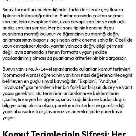
Sınav formatları incelendiğinde, farklı derslerde çeşitli soru 
tiplerinin kullanıldığı görülür. Bunlar arasında çoktan seçmeli 
sorular, kısa cevaplı sorular, uzun cevaplı sorular ve açık uçlu 
analiz soruları yer alır. Her bir soru tipinin kendine özgü 
puanlama mantığı bulunur ve öğrencinin bu mantığı doğru 
anlaması sınav başarısı açısından kritik öneme sahiptir. Özellikle 
uzun cevaplı sorularda, yanıtın yalnızca doğru bilgi içermesi 
değil, aynı zamanda istenen formata uygun şekilde 
yapılandırılmış olması da puanlama kriterlerinin bir parçasıdır.
Bunun yanı sıra, A-Level sınavlarında kullanılan komut terimleri 
(command words) öğrencinin yanıtının nasıl değerlendirileceğini 
belirleyen en güçlü sinyal kaynağıdır. "Explain", "Analyse", 
"Evaluate" gibi terimlerin her biri farklı bir bilişsel düzey ve yanıt 
yapısı gerektirir. Bu terimlerin anlamlarını ve beklentilerini 
içselleştirmeyen bir öğrenci, sınav kağıdında ne kadar doğru 
bilgiye sahip olursa olsun, puanlama kriterlerinin gerektirdiği 
yapısal unsurları karşılayamaz ve önemli ölçüde puan kayb 
yaşar.
Komut Terimlerinin Şifresi: Her