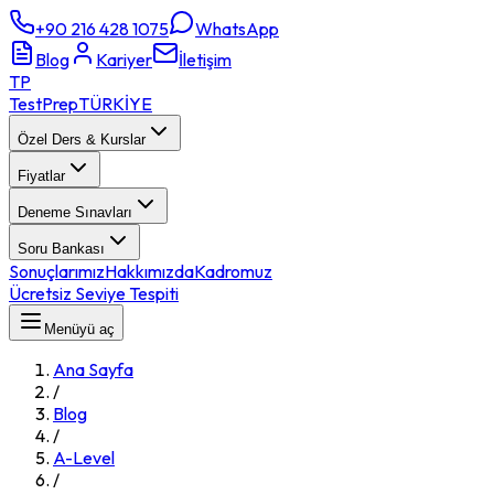
+90 216 428 1075
WhatsApp
Blog
Kariyer
İletişim
TP
TestPrep
TÜRKİYE
Özel Ders & Kurslar
Fiyatlar
Deneme Sınavları
Soru Bankası
Sonuçlarımız
Hakkımızda
Kadromuz
Ücretsiz Seviye Tespiti
Menüyü aç
Ana Sayfa
/
Blog
/
A-Level
/