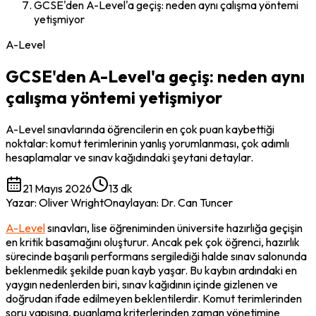
GCSE'den A-Level'a geçiş: neden aynı çalışma yöntemi
yetişmiyor
A-Level
GCSE'den A-Level'a geçiş: neden aynı
çalışma yöntemi yetişmiyor
A-Level sınavlarında öğrencilerin en çok puan kaybettiği
noktalar: komut terimlerinin yanlış yorumlanması, çok adımlı
hesaplamalar ve sınav kağıdındaki şeytani detaylar.
21 Mayıs 2026
13 dk
Yazar
:
Oliver Wright
Onaylayan
:
Dr. Can Tuncer
A-Level
 sınavları, lise öğreniminden üniversite hazırlığa geçişin 
en kritik basamağını oluşturur. Ancak pek çok öğrenci, hazırlık 
sürecinde başarılı performans sergilediği halde sınav salonunda 
beklenmedik şekilde puan kayb yaşar. Bu kaybın ardındaki en 
yaygın nedenlerden biri, sınav kağıdının içinde gizlenen ve 
doğrudan ifade edilmeyen beklentilerdir. Komut terimlerinden 
soru yapısına, puanlama kriterlerinden zaman yönetimine 