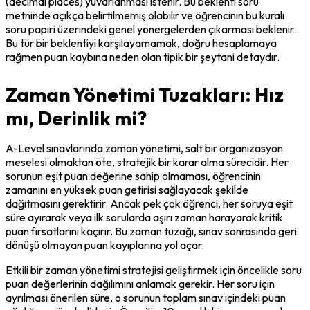
(decimal places) yuvarlanması istenir. Bu beklenti soru 
metninde açıkça belirtilmemiş olabilir ve öğrencinin bu kuralı 
soru papiri üzerindeki genel yönergelerden çıkarması beklenir. 
Bu tür bir beklentiyi karşılayamamak, doğru hesaplamaya 
rağmen puan kaybına neden olan tipik bir şeytani detaydır.
Zaman Yönetimi Tuzakları: Hız
mı, Derinlik mi?
A-Level sınavlarında zaman yönetimi, salt bir organizasyon 
meselesi olmaktan öte, stratejik bir karar alma sürecidir. Her 
sorunun eşit puan değerine sahip olmaması, öğrencinin 
zamanını en yüksek puan getirisi sağlayacak şekilde 
dağıtmasını gerektirir. Ancak pek çok öğrenci, her soruya eşit 
süre ayırarak veya ilk sorularda aşırı zaman harayarak kritik 
puan fırsatlarını kaçırır. Bu zaman tuzağı, sınav sonrasında geri 
dönüşü olmayan puan kayıplarına yol açar.
Etkili bir zaman yönetimi stratejisi geliştirmek için öncelikle soru 
puan değerlerinin dağılımını anlamak gerekir. Her soru için 
ayrılması önerilen süre, o sorunun toplam sınav içindeki puan 