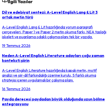
İlgili Yazılar
Dil ve edebiyat sentezi: A-Level English Lang & Lit 3
ortak metin türü
A-Level English Lang & Lit hazırlığında yorum paragrafı
çerçeveleri, Paper 1 ve Paper 2 metin okuma farkı, NEA taslağı
iskeleti ve puanlama odaklı çalışma planı tek bir yazıda.
19 Temmuz 2026
Neden A-Level English Literature adayları çoğu zaman
konteksti şiirin
A-Level English Literature hazırlığında kapalı metin, motif
analizi ve şiir-dil farkındalığı üzerine kurulu, 5 farklı okuma
stratejisi içeren uygulamalı bir çalışma planı.
16 Temmuz 2026
Payda derecesi paydadan büyük olduğunda uzun bölme
entegrasyonu