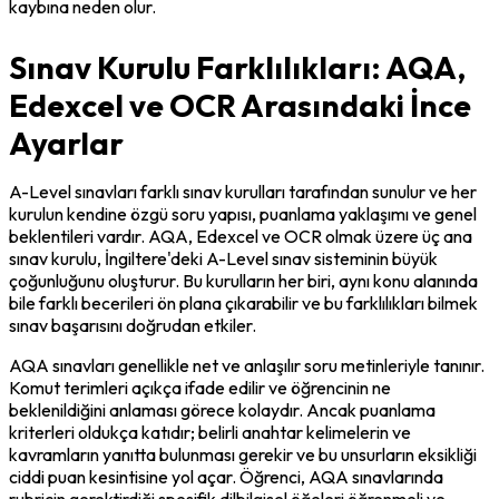
kaybına neden olur.
Sınav Kurulu Farklılıkları: AQA,
Edexcel ve OCR Arasındaki İnce
Ayarlar
A-Level sınavları farklı sınav kurulları tarafından sunulur ve her 
kurulun kendine özgü soru yapısı, puanlama yaklaşımı ve genel 
beklentileri vardır. AQA, Edexcel ve OCR olmak üzere üç ana 
sınav kurulu, İngiltere'deki A-Level sınav sisteminin büyük 
çoğunluğunu oluşturur. Bu kurulların her biri, aynı konu alanında 
bile farklı becerileri ön plana çıkarabilir ve bu farklılıkları bilmek 
sınav başarısını doğrudan etkiler.
AQA sınavları genellikle net ve anlaşılır soru metinleriyle tanınır. 
Komut terimleri açıkça ifade edilir ve öğrencinin ne 
beklenildiğini anlaması görece kolaydır. Ancak puanlama 
kriterleri oldukça katıdır; belirli anahtar kelimelerin ve 
kavramların yanıtta bulunması gerekir ve bu unsurların eksikliği 
ciddi puan kesintisine yol açar. Öğrenci, AQA sınavlarında 
rubricin gerektirdiği spesifik dilbilgisel öğeleri öğrenmeli ve 