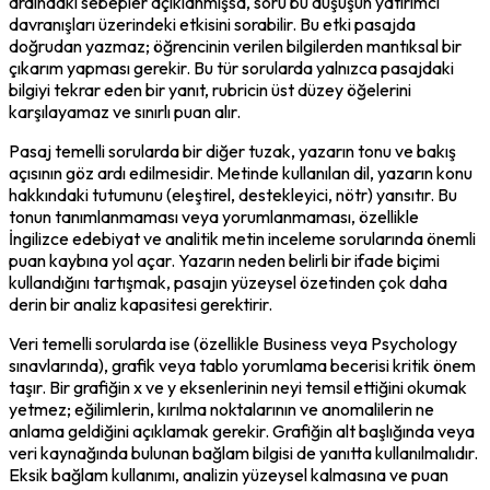
ardındaki sebepler açıklanmışsa, soru bu düşüşün yatırımcı 
davranışları üzerindeki etkisini sorabilir. Bu etki pasajda 
doğrudan yazmaz; öğrencinin verilen bilgilerden mantıksal bir 
çıkarım yapması gerekir. Bu tür sorularda yalnızca pasajdaki 
bilgiyi tekrar eden bir yanıt, rubricin üst düzey öğelerini 
karşılayamaz ve sınırlı puan alır.
Pasaj temelli sorularda bir diğer tuzak, yazarın tonu ve bakış 
açısının göz ardı edilmesidir. Metinde kullanılan dil, yazarın konu 
hakkındaki tutumunu (eleştirel, destekleyici, nötr) yansıtır. Bu 
tonun tanımlanmaması veya yorumlanmaması, özellikle 
İngilizce edebiyat ve analitik metin inceleme sorularında önemli 
puan kaybına yol açar. Yazarın neden belirli bir ifade biçimi 
kullandığını tartışmak, pasajın yüzeysel özetinden çok daha 
derin bir analiz kapasitesi gerektirir.
Veri temelli sorularda ise (özellikle Business veya Psychology 
sınavlarında), grafik veya tablo yorumlama becerisi kritik önem 
taşır. Bir grafiğin x ve y eksenlerinin neyi temsil ettiğini okumak 
yetmez; eğilimlerin, kırılma noktalarının ve anomalilerin ne 
anlama geldiğini açıklamak gerekir. Grafiğin alt başlığında veya 
veri kaynağında bulunan bağlam bilgisi de yanıtta kullanılmalıdır. 
Eksik bağlam kullanımı, analizin yüzeysel kalmasına ve puan 