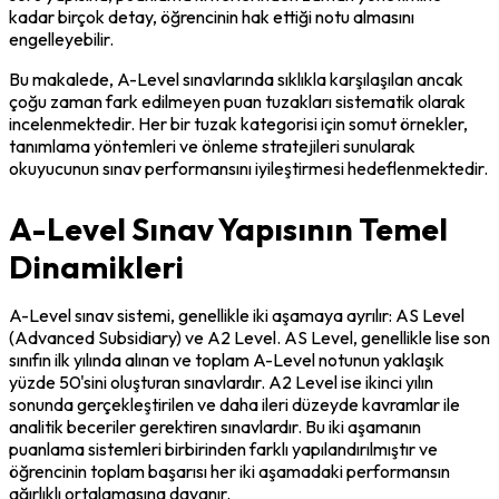
kadar birçok detay, öğrencinin hak ettiği notu almasını 
engelleyebilir.
Bu makalede, A-Level sınavlarında sıklıkla karşılaşılan ancak 
çoğu zaman fark edilmeyen puan tuzakları sistematik olarak 
incelenmektedir. Her bir tuzak kategorisi için somut örnekler, 
tanımlama yöntemleri ve önleme stratejileri sunularak 
okuyucunun sınav performansını iyileştirmesi hedeflenmektedir.
A-Level Sınav Yapısının Temel
Dinamikleri
A-Level sınav sistemi, genellikle iki aşamaya ayrılır: AS Level 
(Advanced Subsidiary) ve A2 Level. AS Level, genellikle lise son 
sınıfın ilk yılında alınan ve toplam A-Level notunun yaklaşık 
yüzde 50'sini oluşturan sınavlardır. A2 Level ise ikinci yılın 
sonunda gerçekleştirilen ve daha ileri düzeyde kavramlar ile 
analitik beceriler gerektiren sınavlardır. Bu iki aşamanın 
puanlama sistemleri birbirinden farklı yapılandırılmıştır ve 
öğrencinin toplam başarısı her iki aşamadaki performansın 
ağırlıklı ortalamasına dayanır.