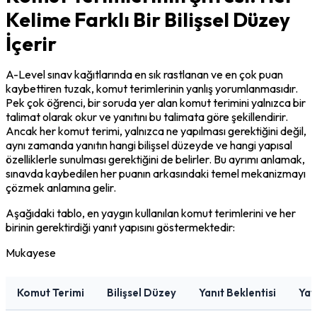
Kelime Farklı Bir Bilişsel Düzey
İçerir
A-Level sınav kağıtlarında en sık rastlanan ve en çok puan 
kaybettiren tuzak, komut terimlerinin yanlış yorumlanmasıdır. 
Pek çok öğrenci, bir soruda yer alan komut terimini yalnızca bir 
talimat olarak okur ve yanıtını bu talimata göre şekillendirir. 
Ancak her komut terimi, yalnızca ne yapılması gerektiğini değil, 
aynı zamanda yanıtın hangi bilişsel düzeyde ve hangi yapısal 
özelliklerle sunulması gerektiğini de belirler. Bu ayrımı anlamak, 
sınavda kaybedilen her puanın arkasındaki temel mekanizmayı 
çözmek anlamına gelir.
Aşağıdaki tablo, en yaygın kullanılan komut terimlerini ve her 
birinin gerektirdiği yanıt yapısını göstermektedir:
Mukayese
Komut Terimi
Bilişsel Düzey
Yanıt Beklentisi
Yay