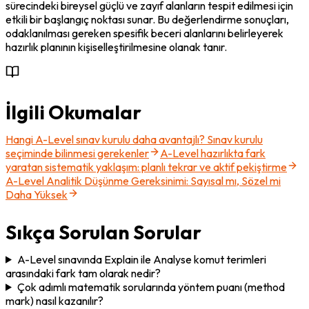
sürecindeki bireysel güçlü ve zayıf alanların tespit edilmesi için 
etkili bir başlangıç noktası sunar. Bu değerlendirme sonuçları, 
odaklanılması gereken spesifik beceri alanlarını belirleyerek 
hazırlık planının kişiselleştirilmesine olanak tanır.
İlgili Okumalar
Hangi A-Level sınav kurulu daha avantajlı? Sınav kurulu
seçiminde bilinmesi gerekenler
A-Level hazırlıkta fark
yaratan sistematik yaklaşım: planlı tekrar ve aktif pekiştirme
A-Level Analitik Düşünme Gereksinimi: Sayısal mı, Sözel mi
Daha Yüksek
Sıkça Sorulan Sorular
A-Level sınavında Explain ile Analyse komut terimleri
arasındaki fark tam olarak nedir?
Çok adımlı matematik sorularında yöntem puanı (method
mark) nasıl kazanılır?