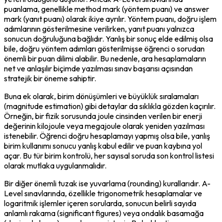
puanlama, genellikle method mark (yöntem puanı) ve answer 
mark (yanıt puanı) olarak ikiye ayrılır. Yöntem puanı, doğru işlem 
adımlarının gösterilmesine verilirken, yanıt puanı yalnızca 
sonucun doğruluğuna bağlıdır. Yanlış bir sonuç elde edilmiş olsa 
bile, doğru yöntem adımları gösterilmişse öğrenci o sorudan 
önemli bir puan dilimi alabilir. Bu nedenle, ara hesaplamaların 
net ve anlaşılır biçimde yazılması sınav başarısı açısından 
stratejik bir öneme sahiptir.
Buna ek olarak, birim dönüşümleri ve büyüklük sıralamaları 
(magnitude estimation) gibi detaylar da sıklıkla gözden kaçırılır. 
Örneğin, bir fizik sorusunda joule cinsinden verilen bir enerji 
değerinin kilojoule veya megajoule olarak yeniden yazılması 
istenebilir. Öğrenci doğru hesaplamayı yapmış olsa bile, yanlış 
birim kullanımı sonucu yanlış kabul edilir ve puan kaybına yol 
açar. Bu tür birim kontrolü, her sayısal soruda son kontrol listesi 
olarak mutlaka uygulanmalıdır.
Bir diğer önemli tuzak ise yuvarlama (rounding) kurallarıdır. A-
Level sınavlarında, özellikle trigonometrik hesaplamalar ve 
logaritmik işlemler içeren sorularda, sonucun belirli sayıda 
anlamlı rakama (significant figures) veya ondalık basamağa 