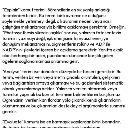
"Explain" komut terimi, öğrencilerin en sık yanlış anladığı 
terimlerden biridir. Bu terim, bir kavramın ne olduğunu 
söylemekle yetinmeyi değil, o kavramın neden veya nasıl 
çalıştığını mekanizmasıyla birlikte açıklamayı gerektirir. Örneğin, 
"Photosynthesis sürecini açıkla" sorusu, yalnızca fotosentezin 
tanımını yazmayı değil, ışık enerjisinin kimyasal enerjiye 
dönüşüm mekanizmasını, pigmentlerin rolünü ve ADP ile 
NADP'nin işlevlerini içeren bir açıklama gerektirir. Yanıtta eksik 
olan herhangi bir adım, puanlama rubricinde karşılık gelen 
öğelerin sağlanamaması anlamına gelir.
"Analyse" terimi ise daha ileri düzeyde bir beceri gerektirir. Bu 
terim, verilen bir veri veya metin içindeki örüntüleri, çelişkileri 
veya bağlantıları ortaya çıkarmayı ve bu gözlemleri sistematik 
olarak yorumlamayı bekler. Yalnızca verileri aktarmak veya 
tanımlar yapmak bu komut teriminin beklentilerini karşılamaz. 
Öğrencinin, verilen kanıtlardan yola çıkarak kendi çıkarımlarını 
oluşturması ve bu çıkarımları destekleyici argümanlarla sunması 
gerekir.
"Evaluate" komutu ise en karmaşık yapılardan birini barındırır. 
Bu terim, bir konuyu veya argümanı farklı açılardan 