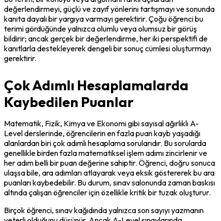
değerlendirmeyi, güçlü ve zayıf yönlerini tartışmayı ve sonunda 
kanıta dayalı bir yargıya varmayı gerektirir. Çoğu öğrenci bu 
terimi gördüğünde yalnızca olumlu veya olumsuz bir görüş 
bildirir; ancak gerçek bir değerlendirme, her iki perspektifi de 
kanıtlarla destekleyerek dengeli bir sonuç cümlesi oluşturmayı 
gerektirir.
Çok Adımlı Hesaplamalarda
Kaybedilen Puanlar
Matematik, Fizik, Kimya ve Ekonomi gibi sayısal ağırlıklı A-
Level derslerinde, öğrencilerin en fazla puan kayb yaşadığı 
alanlardan biri çok adımlı hesaplama sorularıdır. Bu sorularda 
genellikle birden fazla matematiksel işlem adımı zincirlenir ve 
her adım belli bir puan değerine sahiptir. Öğrenci, doğru sonuca 
ulaşsa bile, ara adımları atlayarak veya eksik göstererek bu ara 
puanları kaybedebilir. Bu durum, sınav salonunda zaman baskısı 
altında çalışan öğrenciler için özellikle kritik bir tuzak oluşturur.
Birçok öğrenci, sınav kağıdında yalnızca son sayıyı yazmanın 
yeterli olduğunu düşünür. Ancak A-Level sınavlarında 