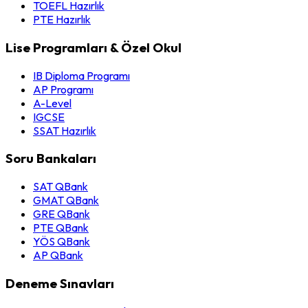
TOEFL Hazırlık
PTE Hazırlık
Lise Programları & Özel Okul
IB Diploma Programı
AP Programı
A-Level
IGCSE
SSAT Hazırlık
Soru Bankaları
SAT QBank
GMAT QBank
GRE QBank
PTE QBank
YÖS QBank
AP QBank
Deneme Sınavları