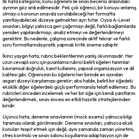
İlk hata kategorisi, konu öğrenimi ile sınav becerisi arasındaki 
ayrımın göz ardı edilmesidir. Pek çok öğrenci, bir konuyu anlamış 
olmayı o konunun sınavda sorulabileceği her formatta 
yanıtlayabilecek düzeye gelmekten ayrı tutar. Oysa A-Level 
sınavları, bilgiyi yalnızca geri çağırmayı değil, farklı bağlamlarda 
yeniden yapılandırmayı, analiz etmeyi ve değerlendirmeyi 
gerektirir. Bu nedenle, çalışma sürecinde aktif tekrar ve farklı 
soru formatlarında pratik yapmak kritik öneme sahiptir.
İkinci yaygın hata, rubric beklentilerinin yanlış okunmasıdır. Her 
uzun cevaplı soru için puanlama rubrici belirli öğeleri tanımlar: 
kavramsal doğruluk, kanıt kullanımı, yapısal organizasyon ve dil 
kalitesi gibi. Öğrencinin bu öğelerin her birinde en azından 
asgari düzeyi karşılaması gerekir; aksi halde, belirli bir öğedeki 
eksiklik diğer öğelerdeki güçlü performansla telafi edilemez. Bu 
rubricleri önceden incelemek ve her bir öğe için kendi yanıtlarını 
değerlendirmek, sınav öncesi en etkili hazırlık stratejilerinden 
biridir.
Üçüncü hata, deneme sınavlarının (mock exams) yalnızca bilgi 
taraması olarak görülmesidir. Deneme sınavları, yalnızca eksik 
konuları tespit etmek için değil, aynı zamanda zaman yönetimi, 
stres kontrolü ve sınav salonu koşullarına adaptasyon için de 