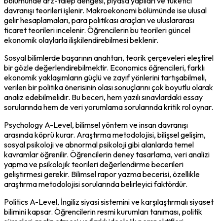
bölümünde arz-talep dengesi, piyasa yapıları ve tüketici 
davranışı teorileri işlenir. Makroekonomi bölümünde ise ulusal 
gelir hesaplamaları, para politikası araçları ve uluslararası 
ticaret teorileri incelenir. Öğrencilerin bu teorileri güncel 
ekonomik olaylarla ilişkilendirebilmesi beklenir.
Sosyal bilimlerde başarının anahtarı, teorik çerçeveleri eleştirel 
bir gözle değerlendirebilmektir. Economics öğrencileri, farklı 
ekonomik yaklaşımların güçlü ve zayıf yönlerini tartışabilmeli, 
verilen bir politika önerisinin olası sonuçlarını çok boyutlu olarak 
analiz edebilmelidir. Bu beceri, hem yazılı sınavlardaki essay 
sorularında hem de veri yorumlama sorularında kritik rol oynar.
Psychology A-Level, bilimsel yöntem ve insan davranışı 
arasında köprü kurar. Araştırma metodolojisi, bilişsel gelişim, 
sosyal psikoloji ve abnormal psikoloji gibi alanlarda temel 
kavramlar öğrenilir. Öğrencilerin deney tasarlama, veri analizi 
yapma ve psikolojik teorileri değerlendirme becerileri 
geliştirmesi gerekir. Bilimsel rapor yazma becerisi, özellikle 
araştırma metodolojisi sorularında belirleyici faktördür.
Politics A-Level, İngiliz siyasi sistemini ve karşılaştırmalı siyaset 
bilimini kapsar. Öğrencilerin resmi kurumları tanıması, politik 