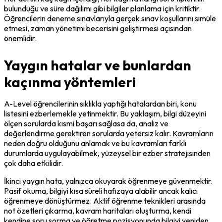
bulunduğu ve süre dağılımı gibi bilgiler planlama için kritiktir. 
Öğrencilerin deneme sınavlarıyla gerçek sınav koşullarını simüle 
etmesi, zaman yönetimi becerisini geliştirmesi açısından 
önemlidir.
Yaygın hatalar ve bunlardan
kaçınma yöntemleri
A-Level öğrencilerinin sıklıkla yaptığı hatalardan biri, konu 
listesini ezberlemekle yetinmektir. Bu yaklaşım, bilgi düzeyini 
ölçen sorularda kısmi başarı sağlasa da, analiz ve 
değerlendirme gerektiren sorularda yetersiz kalır. Kavramların 
neden doğru olduğunu anlamak ve bu kavramları farklı 
durumlarda uygulayabilmek, yüzeysel bir ezber stratejisinden 
çok daha etkilidir.
İkinci yaygın hata, yalnızca okuyarak öğrenmeye güvenmektir. 
Pasif okuma, bilgiyi kısa süreli hafızaya alabilir ancak kalıcı 
öğrenmeye dönüştürmez. Aktif öğrenme teknikleri arasında 
not özetleri çıkarma, kavram haritaları oluşturma, kendi 
kendine soru sorma ve öğretme pozisyonunda bilgiyi yeniden 