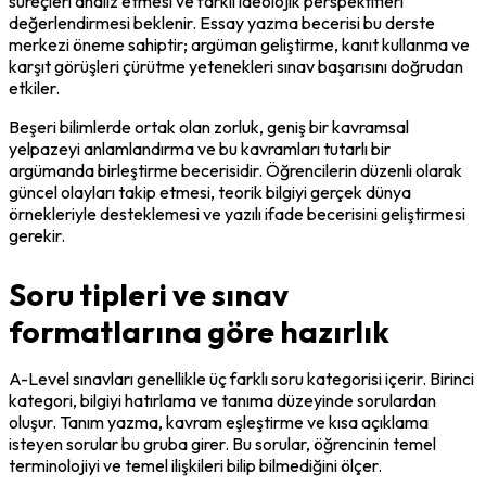
süreçleri analiz etmesi ve farklı ideolojik perspektifleri 
değerlendirmesi beklenir. Essay yazma becerisi bu derste 
merkezi öneme sahiptir; argüman geliştirme, kanıt kullanma ve 
karşıt görüşleri çürütme yetenekleri sınav başarısını doğrudan 
etkiler.
Beşeri bilimlerde ortak olan zorluk, geniş bir kavramsal 
yelpazeyi anlamlandırma ve bu kavramları tutarlı bir 
argümanda birleştirme becerisidir. Öğrencilerin düzenli olarak 
güncel olayları takip etmesi, teorik bilgiyi gerçek dünya 
örnekleriyle desteklemesi ve yazılı ifade becerisini geliştirmesi 
gerekir.
Soru tipleri ve sınav
formatlarına göre hazırlık
A-Level sınavları genellikle üç farklı soru kategorisi içerir. Birinci 
kategori, bilgiyi hatırlama ve tanıma düzeyinde sorulardan 
oluşur. Tanım yazma, kavram eşleştirme ve kısa açıklama 
isteyen sorular bu gruba girer. Bu sorular, öğrencinin temel 
terminolojiyi ve temel ilişkileri bilip bilmediğini ölçer.