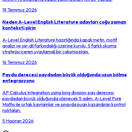
19 Temmuz 2026
Neden A-Level English Literature adayları çoğu zaman
konteksti şiirin
A-Level English Literature hazırlığında kapalı metin, motif
analizi ve şiir-dil farkındalığı üzerine kurulu, 5 farklı okuma
stratejisi içeren uygulamalı bir çalışma planı.
16 Temmuz 2026
Payda derecesi paydadan büyük olduğunda uzun bölme
entegrasyonu
AP Calculus Integration using long division: pay derecesi
paydadan büyük olduğunda izlenecek 5 adım, A-Level Pure
Maths ile ortak kavramlar ve sınavda puan kazandıran kontrol
noktaları.
5 Haziran 2026