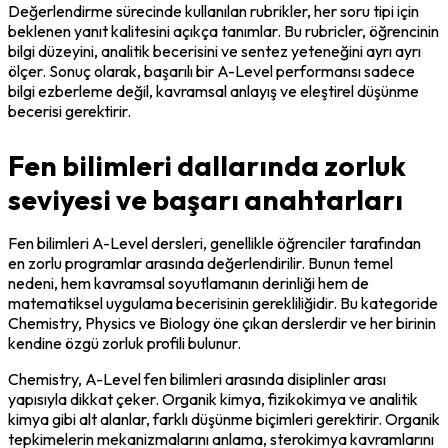
Değerlendirme sürecinde kullanılan rubrikler, her soru tipi için 
beklenen yanıt kalitesini açıkça tanımlar. Bu rubricler, öğrencinin 
bilgi düzeyini, analitik becerisini ve sentez yeteneğini ayrı ayrı 
ölçer. Sonuç olarak, başarılı bir A-Level performansı sadece 
bilgi ezberleme değil, kavramsal anlayış ve eleştirel düşünme 
becerisi gerektirir.
Fen bilimleri dallarında zorluk
seviyesi ve başarı anahtarları
Fen bilimleri A-Level dersleri, genellikle öğrenciler tarafından 
en zorlu programlar arasında değerlendirilir. Bunun temel 
nedeni, hem kavramsal soyutlamanın derinliği hem de 
matematiksel uygulama becerisinin gerekliliğidir. Bu kategoride 
Chemistry, Physics ve Biology öne çıkan derslerdir ve her birinin 
kendine özgü zorluk profili bulunur.
Chemistry, A-Level fen bilimleri arasında disiplinler arası 
yapısıyla dikkat çeker. Organik kimya, fizikokimya ve analitik 
kimya gibi alt alanlar, farklı düşünme biçimleri gerektirir. Organik 
tepkimelerin mekanizmalarını anlama, sterokimya kavramlarını 