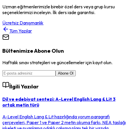
Uzman eğitmenlerimizle birebir özel ders veya grup kursu
seçeneklerimizi inceleyin. İlk ders iade garantisi.
Ücretsiz Danışmanlık
Tüm Yazılar
Bültenimize Abone Olun
Haftalık sınav stratejileri ve güncellemeler için kayıt olun.
Abone Ol
İlgili Yazılar
Dil ve edebiyat sentezi: A-Level English Lang & Lit 3
ortak metin türü
A-Level English Lang & Lit hazırlığında yorum paragrafı
çerçeveleri, Paper 1 ve Paper 2 metin okuma farkı, NEA taslağı
iskeleti ve puanlama odaklı çalışma planı tek bir yazıda.