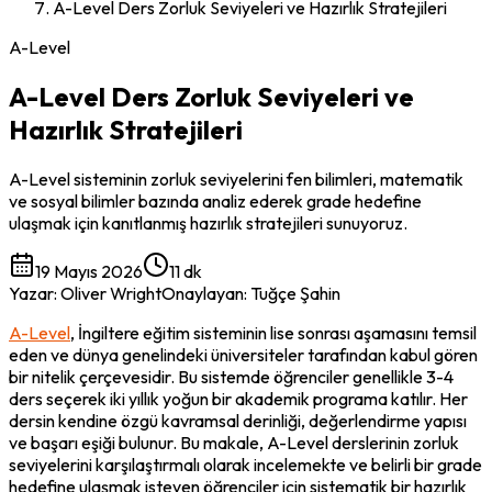
A-Level Ders Zorluk Seviyeleri ve Hazırlık Stratejileri
A-Level
A-Level Ders Zorluk Seviyeleri ve
Hazırlık Stratejileri
A-Level sisteminin zorluk seviyelerini fen bilimleri, matematik
ve sosyal bilimler bazında analiz ederek grade hedefine
ulaşmak için kanıtlanmış hazırlık stratejileri sunuyoruz.
19 Mayıs 2026
11 dk
Yazar
:
Oliver Wright
Onaylayan
:
Tuğçe Şahin
A-Level
, İngiltere eğitim sisteminin lise sonrası aşamasını temsil 
eden ve dünya genelindeki üniversiteler tarafından kabul gören 
bir nitelik çerçevesidir. Bu sistemde öğrenciler genellikle 3-4 
ders seçerek iki yıllık yoğun bir akademik programa katılır. Her 
dersin kendine özgü kavramsal derinliği, değerlendirme yapısı 
ve başarı eşiği bulunur. Bu makale, A-Level derslerinin zorluk 
seviyelerini karşılaştırmalı olarak incelemekte ve belirli bir grade 
hedefine ulaşmak isteyen öğrenciler için sistematik bir hazırlık 