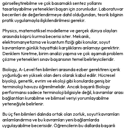
görselleştirebilme ve çok basamaklı sentez yollarını 
tasarlayabilme yetenekleri başarı için zorunludur. Laboratuvar 
becerileri de değerlendirmeye dahil olduğundan, teorik bilginin 
pratik uygulamayla ilişkilendirilmesi gerekir.
Physics, matematiksel modelleme ve gerçek dünya olayları 
arasında köprü kurma becerisi ister. Mekanik, 
elektromanyetizma ve kuantum fiziği gibi konular, soyut 
kavramların günlük hayattaki karşılıklarını anlamayı gerektirir. 
Denklem türetme, birim analizi yapma ve çok aşamalı problem 
çözme yetenekleri sınav başarısının temel belirleyicileridir.
Biology, A-Level fen bilimleri arasında ezber gerektiren içerik 
yoğunluğu en yüksek olan ders olarak kabul edilir. Hücresel 
biyoloji, genetik, evrim ve ekoloji gibi konularda geniş bir 
terminoloji havuzu öğrenilmelidir. Ancak başarılı Biology 
performansı sadece terminoloji bilgisiyle değil, kavramlar arası 
bağlantıları kurabilme ve bilimsel veriyi yorumlayabilme 
yeteneğiyle belirlenir.
Bu üç fen bilimleri dalında ortak olan zorluk, soyut kavramları 
anlamlandırma ve bu kavramları yeni bağlamlarda 
uygulayabilme becerisidir. Öğrencilerin bu dallarda başarılı 