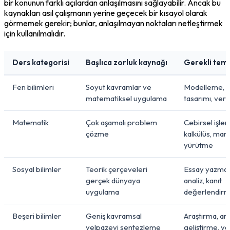
bir konunun farklı açılardan anlaşılmasını sağlayabilir. Ancak bu 
kaynakları asıl çalışmanın yerine geçecek bir kısayol olarak 
görmemek gerekir; bunlar, anlaşılmayan noktaları netleştirmek 
için kullanılmalıdır.
Ders kategorisi
Başlıca zorluk kaynağı
Gerekli teme
Fen bilimleri
Soyut kavramlar ve
Modelleme, 
matematiksel uygulama
tasarımı, veri 
Matematik
Çok aşamalı problem
Cebirsel işlem
çözme
kalkülüs, mantı
yürütme
Sosyal bilimler
Teorik çerçeveleri
Essay yazma, 
gerçek dünyaya
analiz, kanıt
uygulama
değerlendir
Beşeri bilimler
Geniş kavramsal
Araştırma, a
yelpazeyi sentezleme
geliştirme, yaz