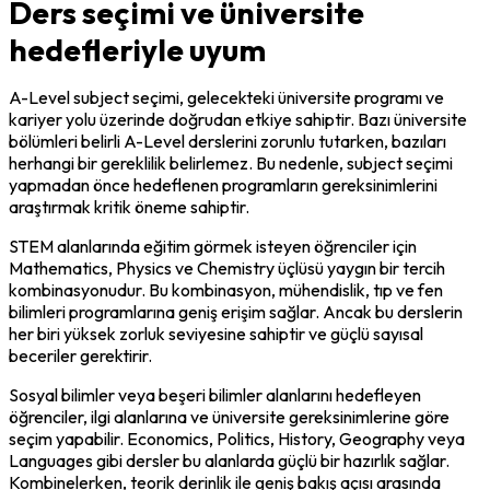
Ders seçimi ve üniversite
hedefleriyle uyum
A-Level subject seçimi, gelecekteki üniversite programı ve 
kariyer yolu üzerinde doğrudan etkiye sahiptir. Bazı üniversite 
bölümleri belirli A-Level derslerini zorunlu tutarken, bazıları 
herhangi bir gereklilik belirlemez. Bu nedenle, subject seçimi 
yapmadan önce hedeflenen programların gereksinimlerini 
araştırmak kritik öneme sahiptir.
STEM alanlarında eğitim görmek isteyen öğrenciler için 
Mathematics, Physics ve Chemistry üçlüsü yaygın bir tercih 
kombinasyonudur. Bu kombinasyon, mühendislik, tıp ve fen 
bilimleri programlarına geniş erişim sağlar. Ancak bu derslerin 
her biri yüksek zorluk seviyesine sahiptir ve güçlü sayısal 
beceriler gerektirir.
Sosyal bilimler veya beşeri bilimler alanlarını hedefleyen 
öğrenciler, ilgi alanlarına ve üniversite gereksinimlerine göre 
seçim yapabilir. Economics, Politics, History, Geography veya 
Languages gibi dersler bu alanlarda güçlü bir hazırlık sağlar. 
Kombinelerken, teorik derinlik ile geniş bakış açısı arasında 