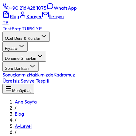
+90 216 428 1075
WhatsApp
Blog
Kariyer
İletişim
TP
TestPrep
TÜRKİYE
Özel Ders & Kurslar
Fiyatlar
Deneme Sınavları
Soru Bankası
Sonuçlarımız
Hakkımızda
Kadromuz
Ücretsiz Seviye Tespiti
Menüyü aç
Ana Sayfa
/
Blog
/
A-Level
/