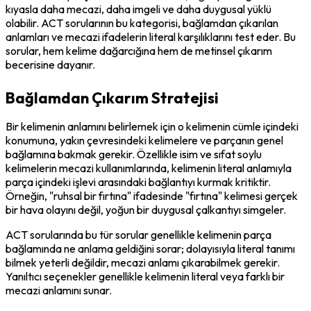
kıyasla daha mecazi, daha imgeli ve daha duygusal yüklü 
olabilir. ACT sorularının bu kategorisi, bağlamdan çıkarılan 
anlamları ve mecazi ifadelerin literal karşılıklarını test eder. Bu 
sorular, hem kelime dağarcığına hem de metinsel çıkarım 
becerisine dayanır.
Bağlamdan Çıkarım Stratejisi
Bir kelimenin anlamını belirlemek için o kelimenin cümle içindeki 
konumuna, yakın çevresindeki kelimelere ve parçanın genel 
bağlamına bakmak gerekir. Özellikle isim ve sıfat soylu 
kelimelerin mecazi kullanımlarında, kelimenin literal anlamıyla 
parça içindeki işlevi arasındaki bağlantıyı kurmak kritiktir. 
Örneğin, "ruhsal bir fırtına" ifadesinde "fırtına" kelimesi gerçek 
bir hava olayını değil, yoğun bir duygusal çalkantıyı simgeler.
ACT sorularında bu tür sorular genellikle kelimenin parça 
bağlamında ne anlama geldiğini sorar; dolayısıyla literal tanımı 
bilmek yeterli değildir, mecazi anlamı çıkarabilmek gerekir. 
Yanıltıcı seçenekler genellikle kelimenin literal veya farklı bir 
mecazi anlamını sunar.