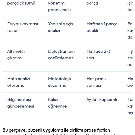
parça çözümü
yönetimi,
parça
içi
genel analiz
ta
Duygu kayması
Yapısal geçiş
Haftada 1 parça
En 
tespiti
analizi
odaklı
kay
doğ
Alt metin
Dolaylı anlam
Haftada 2-3
İlişki
çıkarımı
çözümlemesi
soru
sor
net
Hata analizi
Metodolojik
Her pratik
Hata
oturumu
düzeltme
sonrası
bel
Bilgi haritası
Kalıcı
Ayda 1 kapsamlı
Tü
güncellemesi
öğrenme
kav
açı
Bu çerçeve, düzenli uygulama ile birlikte prose fiction 