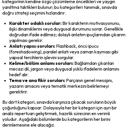
kategorinin kendine özgü çözümleme öncelikleri ve yaygın 
yanıltma taktikleri bulunur; bu kategorileri tanımak, sınavda 
doğru strateji seçimini hızlandırır.
Karakter odaklı sorular:
 Bir karakterin motivasyonunu, 
ilişki dinamiklerini veya duygusal durumunu sorar. Genellikle 
doğrudan ifade edilmez; dolaylı anlatım ipuçlarından çıkarım 
yapılması gerekir.
Anlatı yapısı soruları:
 Flashback, öncü ipucu 
(foreshadowing), paralel anlatı veya zaman kayması gibi 
yapısal tercihlerin işlevini sorgular.
Kelime/bölüm anlamı soruları:
 Bağlamdan çıkarılan 
mecazi dil, jargon veya duygusal yüklü ifadelerin anlamını 
hedef alır.
Tema ve ana fikir soruları:
 Parçanın genel mesajını, 
yazarın amacını veya tematik merkezini belirlemeyi 
gerektirir.
Bu dört kategori, sınavda karşınıza çıkacak soruların büyük 
çoğunluğunu kapsar. Dolayısıyla her bir kategori için ayrı bir 
analiz repertuarı geliştirmek, hazırlık sürecinin en verimli 
yoludur. Aşağıdaki bölümlerde bu kategorilerin her birini 
derinlemesine ele alacağız.