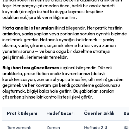
taşır. Her parçayı çözmeden önce, belirli bir analiz hedefi 
koymak (örneğin bu hafta duygu kayması tespitine 
odaklanmak) pratik verimliliğini artırır.
Hata analizi oturumları
 ikinci bileşendir. Her pratik testinin 
ardından, yanlış yapılan veya zorlanılan soruları ayrıntılı biçimde 
incelemek gerekir. Hatanın kaynağını belirlemek — yanlış 
okuma, yanlış çıkarım, seçenek eleme hatası veya zaman 
yönetimi sorunu — ve buna özgü bir düzeltme stratejisi 
geliştirmek, ilerlemenin temelidir.
Bilgi haritası güncellemesi
 üçüncü bileşendir. Düzenli 
aralıklarla, prose fiction analiz kavramlarınızı (dolaylı 
karakterizasyon, zamansal yapı, atmosfer, alt metin) gözden 
geçirmek ve her kavram için kendi çözümleme şablonunuzu 
oluşturmak, bilgiyi kalıcı hale getirir. Bu şablonlar, soruları 
çözerken zihinsel bir kontrol listesi işlevi görür.
Pratik Bileşeni
Hedef Beceri
Önerilen Sıklık
Baş
Tam zamanlı
Zaman
Haftada 2-3
35 