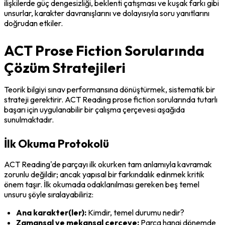
ilişkilerde güç dengesizliği, beklenti çatışması ve kuşak farkı gibi 
unsurlar, karakter davranışlarını ve dolayısıyla soru yanıtlarını 
doğrudan etkiler.
ACT Prose Fiction Sorularında
Çözüm Stratejileri
Teorik bilgiyi sınav performansına dönüştürmek, sistematik bir 
strateji gerektirir. ACT Reading prose fiction sorularında tutarlı 
başarı için uygulanabilir bir çalışma çerçevesi aşağıda 
sunulmaktadır.
İlk Okuma Protokolü
ACT Reading'de parçayı ilk okurken tam anlamıyla kavramak 
zorunlu değildir; ancak yapısal bir farkındalık edinmek kritik 
önem taşır. İlk okumada odaklanılması gereken beş temel 
unsuru şöyle sıralayabiliriz:
Ana karakter(ler):
 Kimdir, temel durumu nedir?
Zamansal ve mekansal çerçeve:
 Parça hangi dönemde 