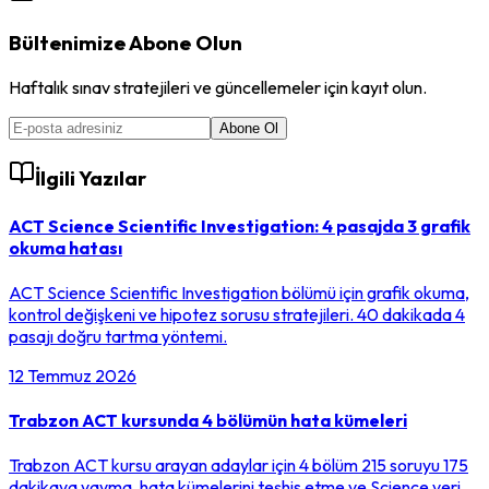
Bültenimize Abone Olun
Haftalık sınav stratejileri ve güncellemeler için kayıt olun.
Abone Ol
İlgili Yazılar
ACT Science Scientific Investigation: 4 pasajda 3 grafik
okuma hatası
ACT Science Scientific Investigation bölümü için grafik okuma,
kontrol değişkeni ve hipotez sorusu stratejileri. 40 dakikada 4
pasajı doğru tartma yöntemi.
12 Temmuz 2026
Trabzon ACT kursunda 4 bölümün hata kümeleri
Trabzon ACT kursu arayan adaylar için 4 bölüm 215 soruyu 175
dakikaya yayma, hata kümelerini teşhis etme ve Science veri