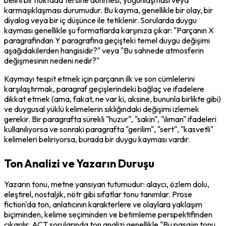
karmaşıklaşması durumudur. Bu kayma, genellikle bir olay, bir 
diyalog veya bir iç düşünce ile tetiklenir. Sorularda duygu 
kayması genellikle şu formatlarda karşınıza çıkar: "Parçanın X 
paragrafindan Y paragrafina geçişteki temel duygu değişimi 
aşağıdakilerden hangisidir?" veya "Bu sahnede atmosferin 
değişmesinin nedeni nedir?"
Kaymayı tespit etmek için parçanın ilk ve son cümlelerini 
karşılaştırmak, paragraf geçişlerindeki bağlaç ve ifadelere 
dikkat etmek (ama, fakat, ne var ki, aksine, bununla birlikte gibi) 
ve duygusal yüklü kelimelerin sıklığındaki değişimi izlemek 
gerekir. Bir paragrafta sürekli "huzur", "sakin", "ılıman" ifadeleri 
kullanılıyorsa ve sonraki paragrafta "gerilim", "sert", "kasvetli" 
kelimeleri beliriyorsa, burada bir duygu kayması vardır.
Ton Analizi ve Yazarın Duruşu
Yazarın tonu, metne yansıyan tutumudur: alaycı, özlem dolu, 
eleştirel, nostaljik, nötr gibi sıfatlar tonu tanımlar. Prose 
fiction'da ton, anlatıcının karakterlere ve olaylara yaklaşım 
biçiminden, kelime seçiminden ve betimleme perspektifinden 
çıkarılır. ACT sorularında ton analizi genellikle "Bu pasajın tonu 