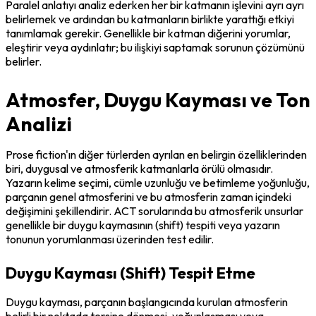
Paralel anlatıyı analiz ederken her bir katmanın işlevini ayrı ayrı 
belirlemek ve ardından bu katmanların birlikte yarattığı etkiyi 
tanımlamak gerekir. Genellikle bir katman diğerini yorumlar, 
eleştirir veya aydınlatır; bu ilişkiyi saptamak sorunun çözümünü 
belirler.
Atmosfer, Duygu Kayması ve Ton
Analizi
Prose fiction'ın diğer türlerden ayrılan en belirgin özelliklerinden 
biri, duygusal ve atmosferik katmanlarla örülü olmasıdır. 
Yazarın kelime seçimi, cümle uzunluğu ve betimleme yoğunluğu, 
parçanın genel atmosferini ve bu atmosferin zaman içindeki 
değişimini şekillendirir. ACT sorularında bu atmosferik unsurlar 
genellikle bir duygu kaymasının (shift) tespiti veya yazarın 
tonunun yorumlanması üzerinden test edilir.
Duygu Kayması (Shift) Tespit Etme
Duygu kayması, parçanın başlangıcında kurulan atmosferin 
belirli bir noktada tersine dönmesi, yoğunlaşması veya 