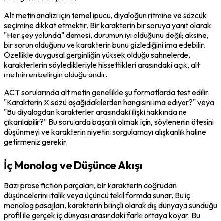
Alt metin analizi için temel ipucu, diyaloğun ritmine ve sözcük 
seçimine dikkat etmektir. Bir karakterin bir soruya yanıt olarak 
"Her şey yolunda" demesi, durumun iyi olduğunu değil; aksine, 
bir sorun olduğunu ve karakterin bunu gizlediğini ima edebilir. 
Özellikle duygusal gerginliğin yüksek olduğu sahnelerde, 
karakterlerin söyledikleriyle hissettikleri arasındaki açık, alt 
metnin en belirgin olduğu andır.
ACT sorularında alt metin genellikle şu formatlarda test edilir: 
"Karakterin X sözü aşağıdakilerden hangisini ima ediyor?" veya 
"Bu diyalogdan karakterler arasındaki ilişki hakkında ne 
çıkarılabilir?" Bu sorularda başarılı olmak için, söylenenin ötesini 
düşünmeyi ve karakterin niyetini sorgulamayı alışkanlık haline 
getirmeniz gerekir.
İç Monolog ve Düşünce Akışı
Bazı prose fiction parçaları, bir karakterin doğrudan 
düşüncelerini italik veya üçüncü tekil formda sunar. Bu iç 
monolog pasajları, karakterin bilinçli olarak dış dünyaya sunduğu 
profil ile gerçek iç dünyası arasındaki farkı ortaya koyar. Bu 