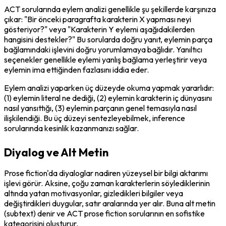
ACT sorularında eylem analizi genellikle şu şekillerde karşınıza 
çıkar: "Bir önceki paragrafta karakterin X yapması neyi 
gösteriyor?" veya "Karakterin Y eylemi aşağıdakilerden 
hangisini destekler?" Bu sorularda doğru yanıt, eylemin parça 
bağlamındaki işlevini doğru yorumlamaya bağlıdır. Yanıltıcı 
seçenekler genellikle eylemi yanlış bağlama yerleştirir veya 
eylemin ima ettiğinden fazlasını iddia eder.
Eylem analizi yaparken üç düzeyde okuma yapmak yararlıdır: 
(1) eylemin literal ne dediği, (2) eylemin karakterin iç dünyasını 
nasıl yansıttığı, (3) eylemin parçanın genel temasıyla nasıl 
ilişkilendiği. Bu üç düzeyi sentezleyebilmek, inference 
sorularında kesinlik kazanmanızı sağlar.
Diyalog ve Alt Metin
Prose fiction'da diyaloglar nadiren yüzeysel bir bilgi aktarımı 
işlevi görür. Aksine, çoğu zaman karakterlerin söylediklerinin 
altında yatan motivasyonlar, gizledikleri bilgiler veya 
değiştirdikleri duygular, satır aralarında yer alır. Buna alt metin 
(subtext) denir ve ACT prose fiction sorularının en sofistike 
kategorisini oluşturur.