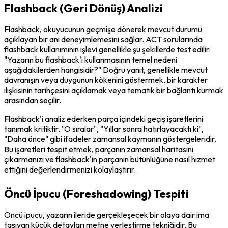
Flashback (Geri Dönüş) Analizi
Flashback, okuyucunun geçmişe dönerek mevcut durumu 
açıklayan bir anı deneyimlemesini sağlar. ACT sorularında 
flashback kullanımının işlevi genellikle şu şekillerde test edilir: 
"Yazarın bu flashback'i kullanmasının temel nedeni 
aşağıdakilerden hangisidir?" Doğru yanıt, genellikle mevcut 
davranışın veya duygunun kökenini göstermek, bir karakter 
ilişkisinin tarihçesini açıklamak veya tematik bir bağlantı kurmak 
arasından seçilir.
Flashback'i analiz ederken parça içindeki geçiş işaretlerini 
tanımak kritiktir. "O sıralar", "Yıllar sonra hatırlayacaktı ki", 
"Daha önce" gibi ifadeler zamansal kaymanın göstergeleridir. 
Bu işaretleri tespit etmek, parçanın zamansal haritasını 
çıkarmanızı ve flashback'in parçanın bütünlüğüne nasıl hizmet 
ettiğini değerlendirmenizi kolaylaştırır.
Öncü İpucu (Foreshadowing) Tespiti
Öncü ipucu, yazarın ileride gerçekleşecek bir olaya dair ima 
taşıyan küçük detayları metne yerleştirme tekniğidir. Bu 