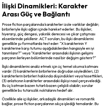
İlişki Dinamikleri: Karakter
Arası Güç ve Bağlantı
Prose fiction parçalarında karakterler izole varlıklar değildir; 
birbirleriyle ilişki ağları içinde hareket ederler. Bu ilişkiler, 
hiyerarşi, güç dengesi, yakınlık derecesi ve çıkar çatışması 
eksenlerinde şekillenir. ACT soruları, bu ilişki dinamiklerini 
genellikle şu formatlarda test eder: "X karakterinin Y 
karakterine karşı tutumu aşağıdakilerden hangisiyle en iyi 
tanımlanır?" veya "Karakterler arasındaki ilişkinin gelişimi 
parçanın ilerleyen bölümlerinde nasıl bir değişim gösterir?"
İlişki dinamiklerini analiz etmek için üç temel okuma katmanı 
vardır: (1) karakterlerin birbirlerine doğrudan söyledikleri, (2) 
karakterlerin birbirleri hakkında düşündükleri veya hissettikleri, 
(3) anlatıcının karakterler arasındaki ilişkiyi nasıl çerçevelediği. 
Bu üç katman bazen tutarlı bazen çelişkili olabilir; sorular 
genellikle bu tutarsızlık noktalarını hedef alır.
Özellikle aile içi ilişkiler, arkadaşlık dinamikleri ve romantik 
bağlar, prose fiction parçalarının sıkça işlediği temalardır. Bu 