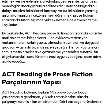
edilmek yerine eylemleri, diyalogları, çevresel detaylar ve iç 
monologlar aracılığıyla inşa edilmesidir. Sınav hazırlığında bu 
dolaylı anlatım tekniklerini tanımayı ve bu tekniklerin yarattığı 
anlam katmanlarını çözümlemeyi öğrenmek, prose fiction 
sorularında tutarlı biçimde yüksek netler elde etmenin temel 
koşuludur.
Bu makalede, ACT Reading prose fiction parçalarında karakter 
analizinin temel bileşenlerini — dolaylı karakterizasyon 
mekanizmaları, anlatı yapısı, atmosfer kaymaları ve duygusal 
gradyan — ayrıntılı biçimde inceleyeceğiz. Her bir kavram için 
somut metin örnekleri ve çözümleme yöntemleri sunarak, bu 
bilgiyi sınavdaki soru türlerine nasıl uygulayacağınızı adım adım 
açıklayacağız.
ACT Reading'de Prose Fiction
Parçalarının Yapısı
ACT Reading bölümü, toplam 40 soruyu 35 dakikada 
yanıtlamanızı gerektiren, yüksek zaman baskısı altında 
çalışmayı zorunlu kılan bir bölümdür. Dört passage türünden biri 