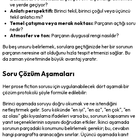
ve yerde geçiyor?
Anlatı perspektifi:
 Birinci tekil, birinci çoğul veya üçüncü 
tekil anlatıcı mı?
Temel çatışma veya merak noktası:
 Parçanın açtığı soru 
nedir?
Atmosfer ve ton:
 Parçanın duygusal rengi nasıldır?
Bu beş unsuru belirlemek, sorulara geçtiğinizde her bir sorunun 
parçanın neresine ait olduğunu hızla tespit etmenizi sağlar. Bu 
da zaman yönetiminde büyük avantaj yaratır.
Soru Çözüm Aşamaları
Her prose fiction sorusu için uygulanabilecek dört aşamalı bir 
çözüm protokolü şöyle formüle edilebilir:
Birinci aşamada soruyu doğru okumak ve ne istendiğini 
netleştirmek gelir. Soru kökünde "en iyi", "en az", "en çok", "en 
az olası" gibi kıyaslama ifadeleri varsa bu, sorunun kapsamını ve 
yanıt seçeneklerinin sayısını doğrudan etkiler. İkinci aşamada 
sorunun parçadaki konumunu belirlemek gerekir; bu, cevabın 
hangi paragrafta aranacağını sınırlar. Üçüncü aşamada kanıt 