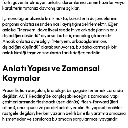
fark, güvenilir olmayan anlatıcı durumlarına zemin hazırlar veya 
karakterin tutarsız davranışlarını açıklar.
İç monolog analizinde kritik nokta, karakterin düşüncelerinin 
parçanın anlatıcı sesinden nasıl ayrıştığını belirlemektir. Eğer 
anlatıcı "Meryem, davetiyeyi reddetti ve arkadaşlarının onu 
dışladığını düşündü" diyorsa, bu bir iç monolog çıkarımıdır. 
Ancak anlatıcı aynı bilgiyi "Meryem, arkadaşlarının onu 
dışladığını düşündü" olarak sunuyorsa, bu daha karmaşık bir 
anlatı kimliği taşır ve sorularda farklı değerlendirilir.
Anlatı Yapısı ve Zamansal
Kaymalar
Prose fiction parçaları, kronolojik bir çizgide ilerlemek zorunda 
değildir. ACT Reading'de karşılaşabileceğiniz zamansal yapı 
çeşitleri arasında flashback (geri dönüş), flash-forward (ileri 
atlam), öncü ipucu ve paralel anlatı yer alır. Bu yapısal tercihler 
rastgele değildir; her biri yazarın belirli bir etki yaratma amacına 
hizmet eder ve sorularda bu amacın sorgulanması yaygındır.