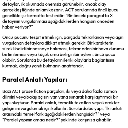
detaylar, ilk okumada önemsiz görünebilir; ancak olay 
gerçekleştiğinde anlam kazanır. ACT sorularında öncü ipucu 
genellikle şu formatta test edilir: "Bir önceki paragrafta X 
detayının vurgulanması aşağıdakilerden hangisini önceden 
haber veriyor?"
Öncü ipucunu tespit etmek için, parçada tekrarlanan veya aşırı 
vurgulanan detaylara dikkat etmek gerekir. Bir karakterin 
sürekli belirli bir nesneye bakması, tekrar eden bir hava durumu 
betimlemesi veya küçük ama belirgin bir eylem, öncü ipucu 
olabilir. Sorularda bu detayların ileriki olaylarla bağlantısını 
kurmak, doğru yanıtı bulmanın anahtarıdır.
Paralel Anlatı Yapıları
Bazı ACT prose fiction parçaları, iki veya daha fazla zaman 
dilimini veya bakış açısını yan yana sunarak karşılaştırmalı bir 
yapı oluşturur. Paralel anlatı, tematik tezatları veya karakter 
gelişimini vurgulamak için kullanılır. Sorularda bu yapı, "İki anlatı 
arasındaki temel fark aşağıdakilerden hangisidir?" veya 
"Paralel yapının amacı nedir?" şeklinde karşınıza çıkabilir.