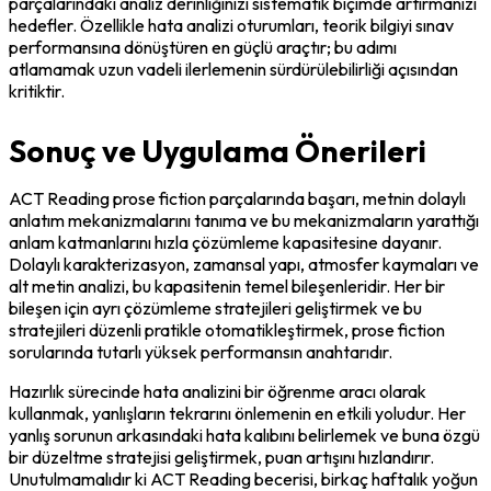
parçalarındaki analiz derinliğinizi sistematik biçimde artırmanızı 
hedefler. Özellikle hata analizi oturumları, teorik bilgiyi sınav 
performansına dönüştüren en güçlü araçtır; bu adımı 
atlamamak uzun vadeli ilerlemenin sürdürülebilirliği açısından 
kritiktir.
Sonuç ve Uygulama Önerileri
ACT Reading prose fiction parçalarında başarı, metnin dolaylı 
anlatım mekanizmalarını tanıma ve bu mekanizmaların yarattığı 
anlam katmanlarını hızla çözümleme kapasitesine dayanır. 
Dolaylı karakterizasyon, zamansal yapı, atmosfer kaymaları ve 
alt metin analizi, bu kapasitenin temel bileşenleridir. Her bir 
bileşen için ayrı çözümleme stratejileri geliştirmek ve bu 
stratejileri düzenli pratikle otomatikleştirmek, prose fiction 
sorularında tutarlı yüksek performansın anahtarıdır.
Hazırlık sürecinde hata analizini bir öğrenme aracı olarak 
kullanmak, yanlışların tekrarını önlemenin en etkili yoludur. Her 
yanlış sorunun arkasındaki hata kalıbını belirlemek ve buna özgü 
bir düzeltme stratejisi geliştirmek, puan artışını hızlandırır. 
Unutulmamalıdır ki ACT Reading becerisi, birkaç haftalık yoğun 