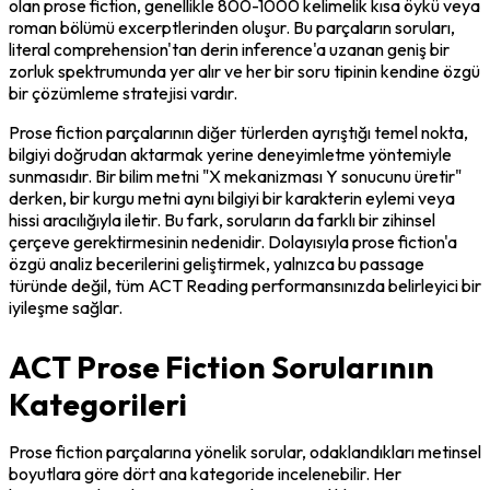
olan prose fiction, genellikle 800-1000 kelimelik kısa öykü veya 
roman bölümü excerptlerinden oluşur. Bu parçaların soruları, 
literal comprehension'tan derin inference'a uzanan geniş bir 
zorluk spektrumunda yer alır ve her bir soru tipinin kendine özgü 
bir çözümleme stratejisi vardır.
Prose fiction parçalarının diğer türlerden ayrıştığı temel nokta, 
bilgiyi doğrudan aktarmak yerine deneyimletme yöntemiyle 
sunmasıdır. Bir bilim metni "X mekanizması Y sonucunu üretir" 
derken, bir kurgu metni aynı bilgiyi bir karakterin eylemi veya 
hissi aracılığıyla iletir. Bu fark, soruların da farklı bir zihinsel 
çerçeve gerektirmesinin nedenidir. Dolayısıyla prose fiction'a 
özgü analiz becerilerini geliştirmek, yalnızca bu passage 
türünde değil, tüm ACT Reading performansınızda belirleyici bir 
iyileşme sağlar.
ACT Prose Fiction Sorularının
Kategorileri
Prose fiction parçalarına yönelik sorular, odaklandıkları metinsel 
boyutlara göre dört ana kategoride incelenebilir. Her 