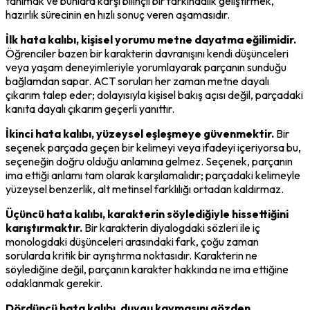
tanımak ve bunlara karşı bilinçli bir farkındalık geliştirmek, 
hazırlık sürecinin en hızlı sonuç veren aşamasıdır.
İlk hata kalıbı, kişisel yorumu metne dayatma eğilimidir.
Öğrenciler bazen bir karakterin davranışını kendi düşünceleri 
veya yaşam deneyimleriyle yorumlayarak parçanın sunduğu 
bağlamdan sapar. ACT soruları her zaman metne dayalı 
çıkarım talep eder; dolayısıyla kişisel bakış açısı değil, parçadaki 
kanıta dayalı çıkarım geçerli yanıttır.
İkinci hata kalıbı, yüzeysel eşleşmeye güvenmektir.
 Bir 
seçenek parçada geçen bir kelimeyi veya ifadeyi içeriyorsa bu, 
seçeneğin doğru olduğu anlamına gelmez. Seçenek, parçanın 
ima ettiği anlamı tam olarak karşılamalıdır; parçadaki kelimeyle 
yüzeysel benzerlik, alt metinsel farklılığı ortadan kaldırmaz.
Üçüncü hata kalıbı, karakterin söylediğiyle hissettiğini 
karıştırmaktır.
 Bir karakterin diyalogdaki sözleri ile iç 
monologdaki düşünceleri arasındaki fark, çoğu zaman 
sorularda kritik bir ayrıştırma noktasıdır. Karakterin ne 
söylediğine değil, parçanın karakter hakkında ne ima ettiğine 
odaklanmak gerekir.
Dördüncü hata kalıbı, duygu kaymasını gözden 