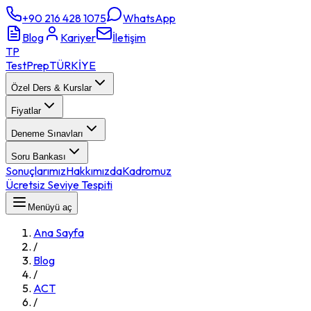
+90 216 428 1075
WhatsApp
Blog
Kariyer
İletişim
TP
TestPrep
TÜRKİYE
Özel Ders & Kurslar
Fiyatlar
Deneme Sınavları
Soru Bankası
Sonuçlarımız
Hakkımızda
Kadromuz
Ücretsiz Seviye Tespiti
Menüyü aç
Ana Sayfa
/
Blog
/
ACT
/