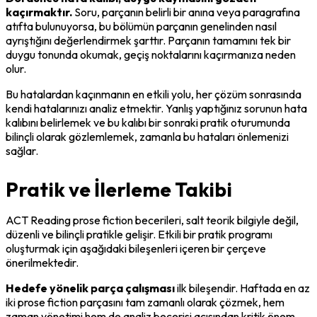
kaçırmaktır.
 Soru, parçanın belirli bir anına veya paragrafına 
atıfta bulunuyorsa, bu bölümün parçanın genelinden nasıl 
ayrıştığını değerlendirmek şarttır. Parçanın tamamını tek bir 
duygu tonunda okumak, geçiş noktalarını kaçırmanıza neden 
olur.
Bu hatalardan kaçınmanın en etkili yolu, her çözüm sonrasında 
kendi hatalarınızı analiz etmektir. Yanlış yaptığınız sorunun hata 
kalıbını belirlemek ve bu kalıbı bir sonraki pratik oturumunda 
bilinçli olarak gözlemlemek, zamanla bu hataları önlemenizi 
sağlar.
Pratik ve İlerleme Takibi
ACT Reading prose fiction becerileri, salt teorik bilgiyle değil, 
düzenli ve bilinçli pratikle gelişir. Etkili bir pratik programı 
oluşturmak için aşağıdaki bileşenleri içeren bir çerçeve 
önerilmektedir.
Hedefe yönelik parça çalışması
 ilk bileşendir. Haftada en az 
iki prose fiction parçasını tam zamanlı olarak çözmek, hem 
zaman yönetimi hem de analiz becerisi açısından kritik önem 