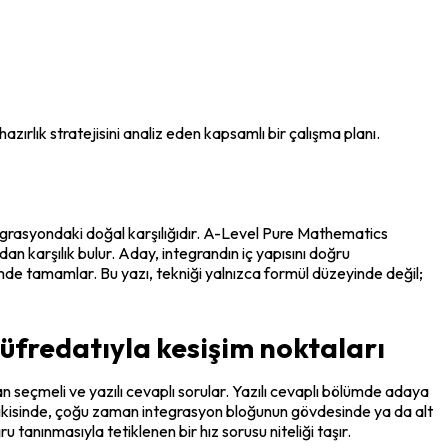
ırlık stratejisini analiz eden kapsamlı bir çalışma planı.
tegrasyondaki doğal karşılığıdır. A-Level Pure Mathematics 
n karşılık bulur. Aday, integrandın iç yapısını doğru 
çimde tamamlar. Bu yazı, tekniği yalnızca formül düzeyinde değil; 
üfredatıyla kesişim noktaları
seçmeli ve yazılı cevaplı sorular. Yazılı cevaplı bölümde adaya 
 az ikisinde, çoğu zaman integrasyon bloğunun gövdesinde ya da alt 
tanınmasıyla tetiklenen bir hız sorusu niteliği taşır.