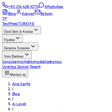
+90 216 428 1075
WhatsApp
Blog
Kariyer
İletişim
TP
TestPrep
TÜRKİYE
Özel Ders & Kurslar
Fiyatlar
Deneme Sınavları
Soru Bankası
Sonuçlarımız
Hakkımızda
Kadromuz
Ücretsiz Seviye Tespiti
Menüyü aç
Ana Sayfa
/
Blog
/
A-Level
/