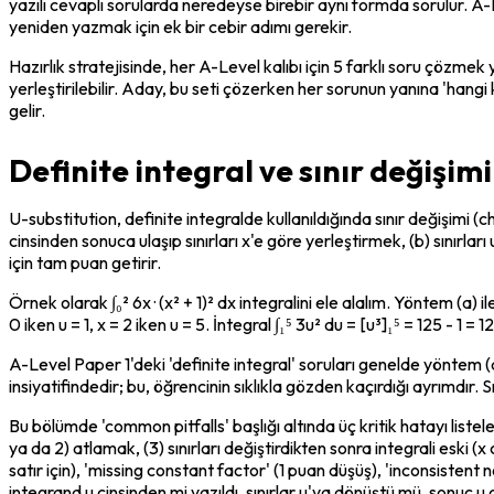
yazılı cevaplı sorularda neredeyse birebir aynı formda sorulur. A-L
yeniden yazmak için ek bir cebir adımı gerekir.
Hazırlık stratejisinde, her A-Level kalıbı için 5 farklı soru çözmek
yerleştirilebilir. Aday, bu seti çözerken her sorunun yanına 'hangi k
gelir.
Definite integral ve sınır değişim
U-substitution, definite integralde kullanıldığında sınır değişimi (ch
cinsinden sonuca ulaşıp sınırları x'e göre yerleştirmek, (b) sınırla
için tam puan getirir.
Örnek olarak ∫₀² 6x · (x² + 1)² dx integralini ele alalım. Yöntem (a) il
0 iken u = 1, x = 2 iken u = 5. İntegral ∫₁⁵ 3u² du = [u³]₁⁵ = 125 - 1
A-Level Paper 1'deki 'definite integral' soruları genelde yöntem (
insiyatifindedir; bu, öğrencinin sıklıkla gözden kaçırdığı ayrımdır. Sı
Bu bölümde 'common pitfalls' başlığı altında üç kritik hatayı listel
ya da 2) atlamak, (3) sınırları değiştirdikten sonra integrali eski 
satır için), 'missing constant factor' (1 puan düşüş), 'inconsistent 
integrand u cinsinden mi yazıldı, sınırlar u'ya dönüştü mü, sonuç u 