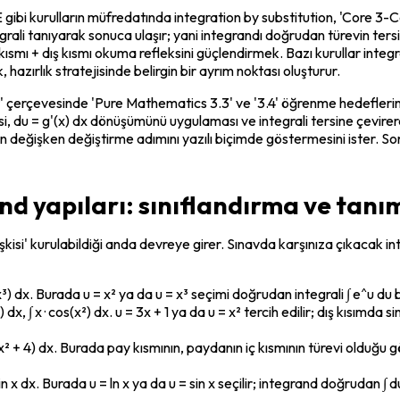
i kurulların müfredatında integration by substitution, 'Core 3-Cor
ali tanıyarak sonuca ulaşır; yani integrandı doğrudan türevin tersine
 kısmı + dış kısmı okuma refleksini güçlendirmek. Bazı kurullar inte
 hazırlık stratejisinde belirgin bir ayrım noktası oluşturur.
ent' çerçevesinde 'Pure Mathematics 3.3' ve '3.4' öğrenme hedefleri
seçmesi, du = g'(x) dx dönüşümünü uygulaması ve integrali tersine çe
ayın değişken değiştirme adımını yazılı biçimde göstermesini ister. 
nd yapıları: sınıflandırma ve tanı
 ilişkisi' kurulabildiği anda devreye girer. Sınavda karşınıza çıkacak
 e^(x³) dx. Burada u = x² ya da u = x³ seçimi doğrudan integrali ∫ e^u du 
 1) dx, ∫ x · cos(x²) dx. u = 3x + 1 ya da u = x² tercih edilir; dış kısımda 
/ (x² + 4) dx. Burada pay kısmının, paydanın iç kısmının türevi olduğu gör
x) / sin x dx. Burada u = ln x ya da u = sin x seçilir; integrand doğrudan ∫