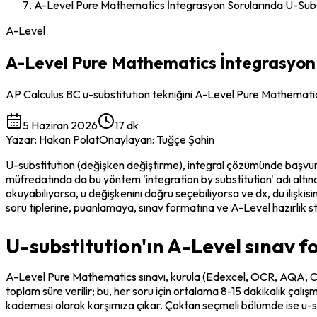
A-Level Pure Mathematics İntegrasyon Sorularında U-Subs
A-Level
A-Level Pure Mathematics İntegrasyon 
AP Calculus BC u-substitution tekniğini A-Level Pure Mathematics e
5 Haziran 2026
17 dk
Yazar
:
Hakan Polat
Onaylayan
:
Tuğçe Şahin
U-substitution (değişken değiştirme), integral çözümünde başvurula
müfredatında da bu yöntem 'integration by substitution' adı altınd
okuyabiliyorsa, u değişkenini doğru seçebiliyorsa ve dx, du ilişkisi
soru tiplerine, puanlamaya, sınav formatına ve A-Level hazırlık str
U-substitution'ın A-Level sınav 
A-Level Pure Mathematics sınavı, kurula (Edexcel, OCR, AQA, CIE)
toplam süre verilir; bu, her soru için ortalama 8-15 dakikalık çalı
kademesi olarak karşımıza çıkar. Çoktan seçmeli bölümde ise u-subst