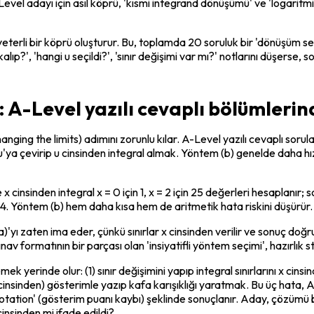
evel adayı için asıl köprü, 'kısmi integrand dönüşümü' ve 'logaritmik
 yeterli bir köprü oluşturur. Bu, toplamda 20 soruluk bir 'dönüşüm set
alıp?', 'hangi u seçildi?', 'sınır değişimi var mı?' notlarını düşerse
i: A-Level yazılı cevaplı bölümlerin
anging the limits) adımını zorunlu kılar. A-Level yazılı cevaplı sorula
rı u'ya çevirip u cinsinden integral almak. Yöntem (b) genelde daha hı
e x cinsinden integral x = 0 için 1, x = 2 için 25 değerleri hesaplanır; s
 = 124. Yöntem (b) hem daha kısa hem de aritmetik hata riskini düşürür.
a)'yı zaten ima eder, çünkü sınırlar x cinsinden verilir ve sonuç do
nav formatının bir parçası olan 'insiyatifli yöntem seçimi', hazırlık stra
emek yerinde olur: (1) sınır değişimini yapıp integral sınırlarını x ci
(x cinsinden) gösterimle yazıp kafa karışıklığı yaratmak. Bu üç hata,
notation' (gösterim puanı kaybı) şeklinde sonuçlanır. Aday, çözümü biti
cinsinden mi ifade edildi?