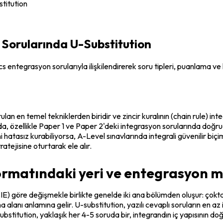
titution
Sorularında U-Substitution
ntegrasyon sorularıyla ilişkilendirerek soru tipleri, puanlama ve haz
n en temel tekniklerden biridir ve zincir kuralının (chain rule) in
a, özellikle Paper 1 ve Paper 2'deki integrasyon sorularında doğruda
ni hatasız kurabiliyorsa, A-Level sınavlarında integrali güvenilir bi
atejisine oturtarak ele alır.
formatındaki yeri ve entegrasyon m
 göre değişmekle birlikte genelde iki ana bölümden oluşur: çoktan 
şma alanı anlamına gelir. U-substitution, yazılı cevaplı soruların en
itution, yaklaşık her 4-5 soruda bir, integrandın iç yapısının doğru 