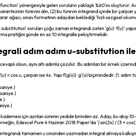
 function' yönergesiyle gelen soruların yaklaşık %60'ını oluşturur. 
parantezinin türevini alın, (2) bu türevin integrand içinde bir çarpan
arar ağacı, sınav formatının adaydan beklediği 'hızlı sezgisel okuma'
ubstitution' soruları çoğu zaman integrandı zaten 'g(u) · f(u)' yapıs
rma pratiğini günde en az 10 integralle pekiştirmelidir.
egrali adım adım u-substitution il
cevaplı olsun, aynı altı adımla çözülür. Bu adımları bir örnek üzerind
(u) = cos u, çarpan ise 4x. Yapı f(g(x)) · g'(x) biçimindedir. (1. adım 
saniye.)
 saniye.)
e.)
aniye.)
 kademesi için ayrılan sürenin yedide birinden az. Aday, bu akışı 10-1
; örneğin, Edexcel Pure 4 Haziran 2018 Paper'da '∫ sin(2x) / (3 + cos(
nra integrandı tamamen u cinsinden yazmadan integral almaya kalkış