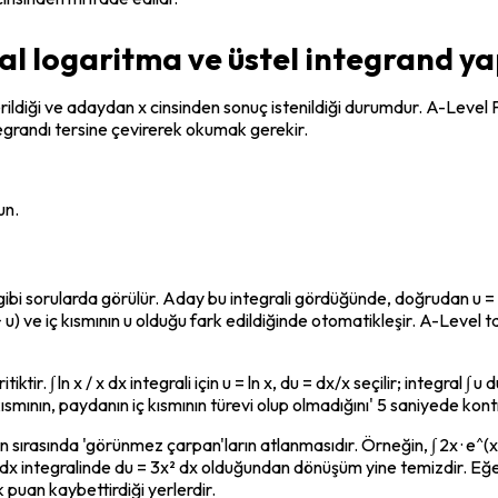
ğal logaritma ve üstel integrand 
iği ve adaydan x cinsinden sonuç istenildiği durumdur. A-Level Paper 1'
integrandı tersine çevirerek okumak gerekir.
un.
' gibi sorularda görülür. Aday bu integrali gördüğünde, doğrudan u = e
u) ve iç kısmının u olduğu fark edildiğinde otomatikleşir. A-Level taraf
r. ∫ ln x / x dx integrali için u = ln x, du = dx/x seçilir; integral ∫ u
smının, paydanın iç kısmının türevi olup olmadığını' 5 saniyede kontr
sırasında 'görünmez çarpan'ların atlanmasıdır. Örneğin, ∫ 2x · e^(x²
dx integralinde du = 3x² dx olduğundan dönüşüm yine temizdir. Eğer i
k puan kaybettirdiği yerlerdir.