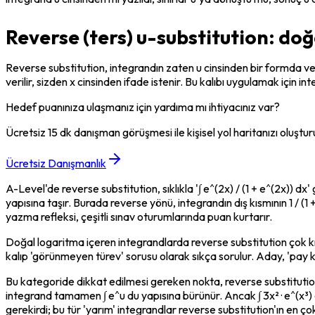
Reverse (ters) u-substitution: do
Reverse substitution, integrandın zaten u cinsinden bir formda verild
verilir, sizden x cinsinden ifade istenir. Bu kalıbı uygulamak için 
Hedef puanınıza ulaşmanız için yardıma mı ihtiyacınız var?
Ücretsiz 15 dk danışman görüşmesi ile kişisel yol haritanızı oluştur
Ücretsiz Danışmanlık
A-Level'de reverse substitution, sıklıkla '∫ e^(2x) / (1 + e^(2x)) dx
yapısına taşır. Burada reverse yönü, integrandın dış kısmının 1 / (1 + 
yazma refleksi, çeşitli sınav oturumlarında puan kurtarır.
Doğal logaritma içeren integrandlarda reverse substitution çok kritikti
kalıp 'görünmeyen türev' sorusu olarak sıkça sorulur. Aday, 'pay kı
Bu kategoride dikkat edilmesi gereken nokta, reverse substitution 
integrand tamamen ∫ e^u du yapısına bürünür. Ancak ∫ 3x² · e^(x³) 
gerekirdi; bu tür 'yarım' integrandlar reverse substitution'ın en ço