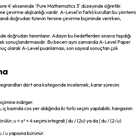
e 4' ekseninde 'Pure Mathematics 3' düzeyinde öğretilir. 
 çevirme alışkanlığı vardır. A-Level'ın farklı kurulları bu yöntemi 
grandı doğrudan türevin tersine çevirme biçiminde verirken, 
nde doğrudan tanımlanır. Adayın bu hedeflerden sınava taşıdığı 
virerek sonuçlandırmasıdır. Bu beceri aynı zamanda A-Level Paper 
Sonuç olarak A-Level puanlaması, son sayısal sonuçtan çok 
ma
 integrandları dört ana kategoride incelemek, karar sürecini 
biçimine indirger.
sin, iç kısımda cos yer aldığında iki türlü seçim yapılabilir, hangisinin 
ülür; u = x² + 4 seçimi integrali ∫ du / (2u) ya da ∫ du / (2√u) 
 du / u yapısına bürünür.