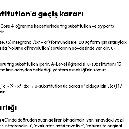
titution'a geçiş kararı
, 'Core 4' öğrenme hedeflerinde trig substitution ve by parts 
ir.
e, (3) integrand √(x² - a²) formunda ise. Bu üç form için sırasıyla x 
ya da 'volume of revolution' sorularının gövdesinde yer alır; u-
trig substitution içerir. A-Level öğrencisi, u-substitution'ı 15 
matının adaydan beklediği 'yöntem esnekliği'nin somut 
 x · √(9 - x²) dx → u-substitution (iç parça x² olduğu için), (c) ∫ 1 / 
nir.
rlığı
k %40'ında doğrudan puan getiren bir adımdır; yani sınavdaki yazılı 
 integrand in u', 'evaluates antiderivative', 'returns to original 