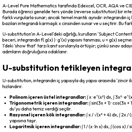
A-Level Pure Mathematics tarafında Edexcel, OCR, AQA ve CIE gib
Burada öğrenci genelde ters yönde (reverse substitution) bir integr
farklı vurgularla sunar; ancak temel mantık aynıdır: integrandın iç
bazıları integrandı karmaşık x cinsinden sunar ve u seçtirir. Bu fark,
U-substitution'ın A-Level'deki ağırlığı, kurulların 'Subject Cont
beceri, integrandın f( g(x) ) · g'(x) yapısını tanıması, u = g(x) 
1'deki 'show that' tarzı kanıt sorularıyla örtüşür; çünkü sınav ad
adımların doğruluğuna odaklanır.
U-substitution tetikleyen integra
U-substitution, integrandın iç yapısıyla dış yapısı arasında 'zincir
hızlandırır.
Polinom içeren üstel integrandlar:
 ∫ x · e^(x²) dx, ∫ 3x² ·
Trigonometrik içeren integrandlar:
 ∫ sin(3x + 1) · cos(3x +
du'yu daha temiz verdiği seçilir.
Rasyonel içeren kök integrandlar:
 ∫ x / √(x² + 4) dx, ∫ 2x 
yapısına taşır.
Logaritmik içeren integrandlar:
 ∫ 1 / (x · ln x) dx, ∫ (cos 