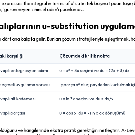
resses the integral in terms of u' satırı tek başına 1 puan taşır; b
tı, 'görünmeyen zihinsel adım'ı puanlamaz.
ıplarının u-substitution uygulama
ört ana kalıpta gelir. Bunları çözüm stratejileriyle eşleştirmek, haz
ki karşılığı
Çözümdeki kritik nokta
cevaplı entegrasyon adımı
u = x² + 3x seçimi ve du = (2x + 3) dx
seçmeli uygulama sorusu
İç parça x² olur, paydadan kurtulmak iç
evaplı alt kademesi
u = ln 3x seçimi ve du = dx/x
evaplı parçası
u = cos x, du = -sin x dx dönüşümü
lduğunu ve hangilerinde ekstra pratik gerektiğini netleştirir. A-Leve