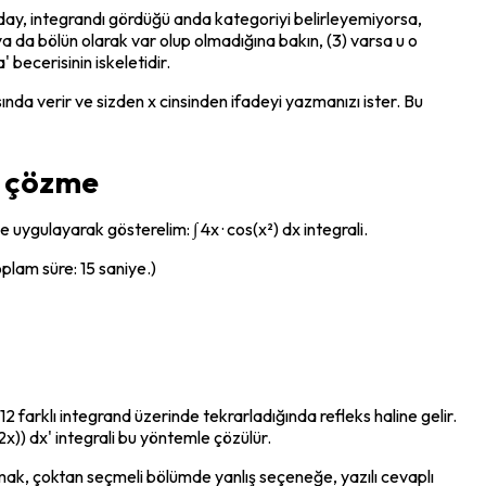
Aday, integrandı gördüğü anda kategoriyi belirleyemiyorsa, 
 ya da bölün olarak var olup olmadığına bakın, (3) varsa u o 
 becerisinin iskeletidir.
ında verir ve sizden x cinsinden ifadeyi yazmanızı ister. Bu 
e çözme
e uygulayarak gösterelim: ∫ 4x · cos(x²) dx integrali.
toplam süre: 15 saniye.)
2 farklı integrand üzerinde tekrarladığında refleks haline gelir. 
2x)) dx' integrali bu yöntemle çözülür.
mak, çoktan seçmeli bölümde yanlış seçeneğe, yazılı cevaplı 