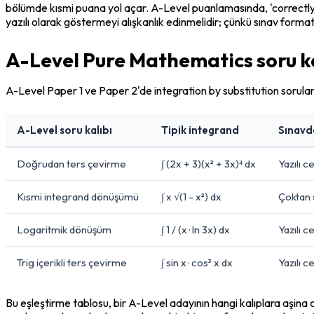
bölümde kısmi puana yol açar. A-Level puanlamasında, 'correctly exp
yazılı olarak göstermeyi alışkanlık edinmelidir; çünkü sınav forma
A-Level Pure Mathematics soru kal
A-Level Paper 1 ve Paper 2'de integration by substitution soruları d
A-Level soru kalıbı
Tipik integrand
Sınavda
Doğrudan ters çevirme
∫ (2x + 3)(x² + 3x)⁴ dx
Yazılı 
Kısmi integrand dönüşümü
∫ x √(1 - x²) dx
Çoktan 
Logaritmik dönüşüm
∫ 1 / (x · ln 3x) dx
Yazılı c
Trig içerikli ters çevirme
∫ sin x · cos³ x dx
Yazılı c
Bu eşleştirme tablosu, bir A-Level adayının hangi kalıplara aşina o