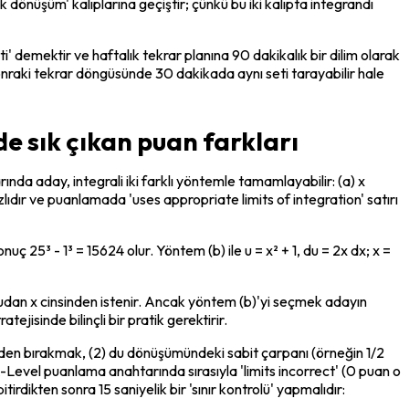
 dönüşüm' kalıplarına geçiştir; çünkü bu iki kalıpta integrandı 
i' demektir ve haftalık tekrar planına 90 dakikalık bir dilim olarak 
, sonraki tekrar döngüsünde 30 dakikada aynı seti tarayabilir hale 
de sık çıkan puan farkları
rında aday, integrali iki farklı yöntemle tamamlayabilir: (a) x 
zlıdır ve puanlamada 'uses appropriate limits of integration' satırı 
onuç 25³ - 1³ = 15624 olur. Yöntem (b) ile u = x² + 1, du = 2x dx; x = 
ğrudan x cinsinden istenir. Ancak yöntem (b)'yi seçmek adayın 
tejisinde bilinçli bir pratik gerektirir.
nsinden bırakmak, (2) du dönüşümündeki sabit çarpanı (örneğin 1/2 
 A-Level puanlama anahtarında sırasıyla 'limits incorrect' (0 puan o 
rdikten sonra 15 saniyelik bir 'sınır kontrolü' yapmalıdır: 