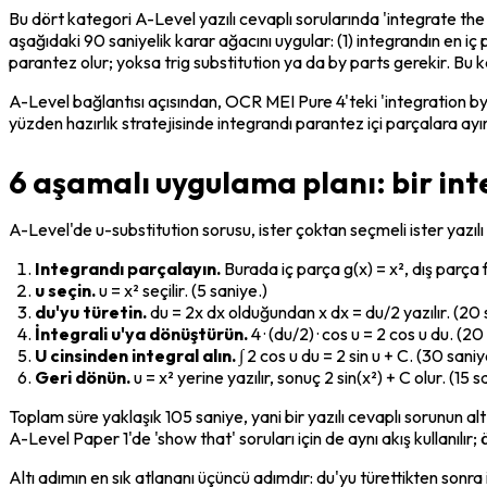
Bu dört kategori A-Level yazılı cevaplı sorularında 'integrate the
aşağıdaki 90 saniyelik karar ağacını uygular: (1) integrandın en iç 
parantez olur; yoksa trig substitution ya da by parts gerekir. Bu k
A-Level bağlantısı açısından, OCR MEI Pure 4'teki 'integration by s
yüzden hazırlık stratejisinde integrandı parantez içi parçalara ayı
6 aşamalı uygulama planı: bir int
A-Level'de u-substitution sorusu, ister çoktan seçmeli ister yazılı 
Integrandı parçalayın.
 Burada iç parça g(x) = x², dış parça f
u seçin.
 u = x² seçilir. (5 saniye.)
du'yu türetin.
 du = 2x dx olduğundan x dx = du/2 yazılır. (20 
İntegrali u'ya dönüştürün.
 4 · (du/2) · cos u = 2 cos u du. (20
U cinsinden integral alın.
 ∫ 2 cos u du = 2 sin u + C. (30 saniy
Geri dönün.
 u = x² yerine yazılır, sonuç 2 sin(x²) + C olur. (15 s
Toplam süre yaklaşık 105 saniye, yani bir yazılı cevaplı sorunun alt
A-Level Paper 1'de 'show that' soruları için de aynı akış kullanılır
Altı adımın en sık atlananı üçüncü adımdır: du'yu türettikten so