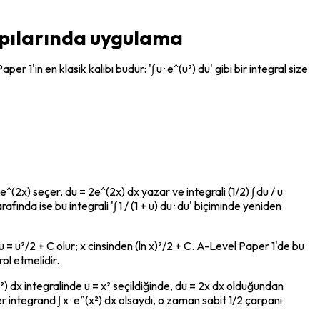
yapılarında uygulama
in en klasik kalıbı budur: '∫ u · e^(u²) du' gibi bir integral size 
^(2x) seçer, du = 2e^(2x) dx yazar ve integrali (1/2) ∫ du / u 
ında ise bu integrali '∫ 1 / (1 + u) du · du' biçiminde yeniden 
 du = u²/2 + C olur; x cinsinden (ln x)²/2 + C. A-Level Paper 1'de bu 
ol etmelidir.
) dx integralinde u = x² seçildiğinde, du = 2x dx olduğundan 
ntegrand ∫ x · e^(x²) dx olsaydı, o zaman sabit 1/2 çarpanı 