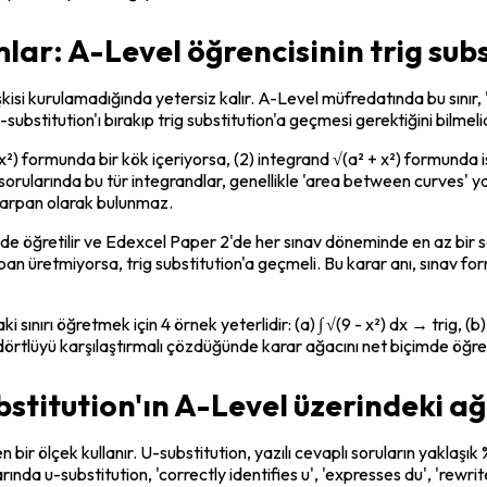
lar: A-Level öğrencisinin trig subs
ilişkisi kurulamadığında yetersiz kalır. A-Level müfredatında bu sınır
bstitution'ı bırakıp trig substitution'a geçmesi gerektiğini bilmelid
 - x²) formunda bir kök içeriyorsa, (2) integrand √(a² + x²) formunda is
aplı sorularında bu tür integrandlar, genellikle 'area between curves' 
 çarpan olarak bulunmaz.
e öğretilir ve Edexcel Paper 2'de her sınav döneminde en az bir soru 
 üretmiyorsa, trig substitution'a geçmeli. Bu karar anı, sınav for
i sınırı öğretmek için 4 örnek yeterlidir: (a) ∫ √(9 - x²) dx → trig, (b) ∫
bu dörtlüyü karşılaştırmalı çözdüğünde karar ağacını net biçimde öğre
titution'ın A-Level üzerindeki ağı
 bir ölçek kullanır. U-substitution, yazılı cevaplı soruların yaklaşı
da u-substitution, 'correctly identifies u', 'expresses du', 'rewrites