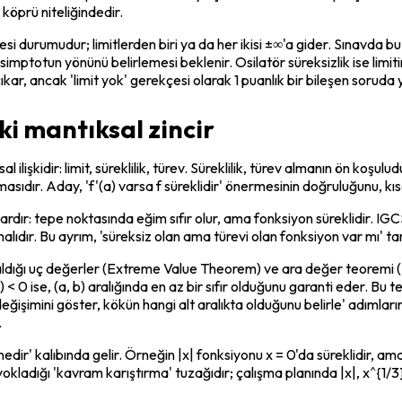
r köprü niteliğindedir.
i durumudur; limitlerden biri ya da her ikisi ±∞'a gider. Sınavda bu 
mptotun yönünü belirlemesi beklenir. Osilatör süreksizlik ise limiti
ar, ancak 'limit yok' gerekçesi olarak 1 puanlık bir bileşen soruda ye
aki mantıksal zincir
ilişkidir: limit, süreklilik, türev. Süreklilik, türev almanın ön koşulu
umasıdır. Aday, 'f'(a) varsa f süreklidir' önermesinin doğruluğunu, k
rdır: tepe noktasında eğim sıfır olur, ama fonksiyon süreklidir. IG
lıdır. Bu ayrım, 'süreksiz olan ama türevi olan fonksiyon var mı' tar
ta aldığı uç değerler (Extreme Value Theorem) ve ara değer teorem
b) < 0 ise, (a, b) aralığında en az bir sıfır olduğunu garanti eder. Bu
et değişimini göster, kökün hangi alt aralıkta olduğunu belirle' adımla
.
 nedir' kalıbında gelir. Örneğin |x| fonksiyonu x = 0'da süreklidir, a
yokladığı 'kavram karıştırma' tuzağıdır; çalışma planında |x|, x^{1/3}