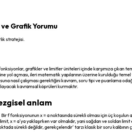
 ve Grafik Yorumu
ık stratejisi.
siyonlar, grafikler ve limitler üniteleri içinde karşımıza çıkan te
mine yol açması, ileri matematik yapılarının üzerine kurulduğu teme
usuna nasıl çalışması gerektiğini kavram, soru tipi ve puanlama odağı
ğlayacak kavramsal köprüleri kurmaktır.
sezgisel anlam
. Bir f fonksiyonunun x = a noktasında sürekli olması için üç koşulun 
mit, x = a'ya yaklaşırken var olmalıdır, yani sağdan ve soldan limit e
tada sürekli değildir, gerekçelendir' tarzı klasik bir soru kalıbının ç