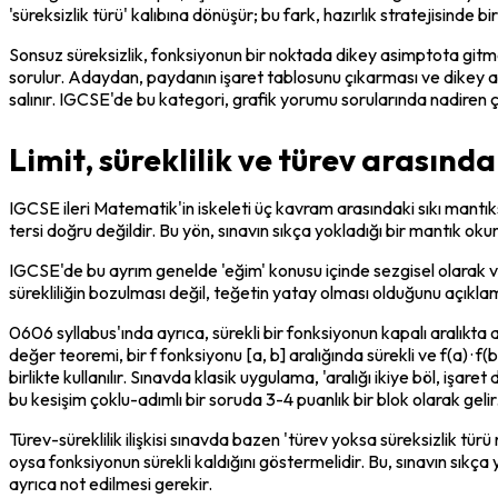
'süreksizlik türü' kalıbına dönüşür; bu fark, hazırlık stratejisinde bi
Sonsuz süreksizlik, fonksiyonun bir noktada dikey asimptota gitmes
sorulur. Adaydan, paydanın işaret tablosunu çıkarması ve dikey asi
salınır. IGCSE'de bu kategori, grafik yorumu sorularında nadiren çık
Limit, süreklilik ve türev arasınd
IGCSE ileri Matematik'in iskeleti üç kavram arasındaki sıkı mantıksal 
tersi doğru değildir. Bu yön, sınavın sıkça yokladığı bir mantık ok
IGCSE'de bu ayrım genelde 'eğim' konusu içinde sezgisel olarak va
sürekliliğin bozulması değil, teğetin yatay olması olduğunu açıklama
0606 syllabus'ında ayrıca, sürekli bir fonksiyonun kapalı aralık
değer teoremi, bir f fonksiyonu [a, b] aralığında sürekli ve f(a) · f(
birlikte kullanılır. Sınavda klasik uygulama, 'aralığı ikiye böl, işar
bu kesişim çoklu-adımlı bir soruda 3-4 puanlık bir blok olarak gelir
Türev-süreklilik ilişkisi sınavda bazen 'türev yoksa süreksizlik türü
oysa fonksiyonun sürekli kaldığını göstermelidir. Bu, sınavın sıkça 
ayrıca not edilmesi gerekir.