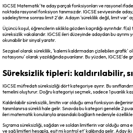
IGCSE Matematik'te aday parçalı fonksiyonları ve rasyonel ifadeleri 
noktada rasyonel fonksiyon tanımsızdır. IGCSE seviyesinde aday, bu 
sadeleştirme sonrası limit 2'dir. Adayın 'süreklilik değil, limit var
Üçüncü koşul, öğrencilerin sıklıkla gözden kaçırdığı ayrıntıdır. f(a) t
süreksizlik vakalarıdır. IGCSE ileri düzeyinde adaydan bu ayrımı yapıp
okunabilir bir sinyal yaratır.
Sezgisel olarak süreklilik, 'kalemi kaldırmadan çizilebilen grafik'
notasyonu' olarak yazıldığında puanlanır. Bu yüzden, IGCSE'de gra
Süreksizlik tipleri: kaldırılabilir,
IGCSE müfredatı süreksizliği dört kategoriye ayırır. Bu sınıflandır
temelini oluşturur. Doğru kategoriyi seçmek, sadece 1 puanlık k
Kaldırılabilir süreksizlik, limitin var olduğu ama fonksiyon değerini
tanımlanırsa sürekli hale gelir. Sınavda bu kategori genelde 2 puan
ileri matematik konularıyla arasındaki bağlantı nedeniyle özellikl
Sıçrama süreksizliği, sağdan ve soldan limitlerin var olduğu ama eş
ve sağ limitleri hesapla, eşit mi kontrol et' kalıbında gelir. Aday i