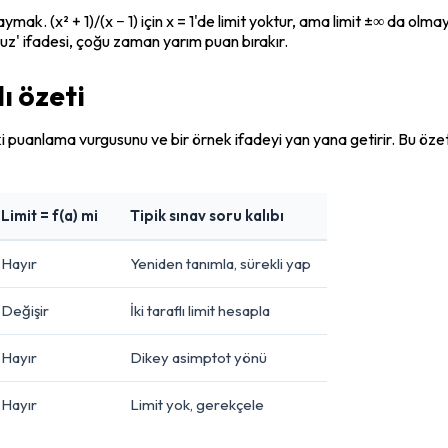
k. (x² + 1)/(x − 1) için x = 1'de limit yoktur, ama limit ±∞ da olmayab
nsuz' ifadesi, çoğu zaman yarım puan bırakır.
ı özeti
daki puanlama vurgusunu ve bir örnek ifadeyi yan yana getirir. Bu öz
Limit = f(a) mi
Tipik sınav soru kalıbı
Hayır
Yeniden tanımla, sürekli yap
Değişir
İki taraflı limit hesapla
Hayır
Dikey asimptot yönü
Hayır
Limit yok, gerekçele