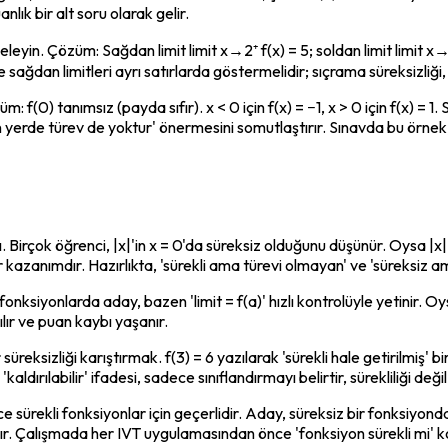
anlık bir alt soru olarak gelir.
celeyin. Çözüm: Sağdan limit limit x→2⁺ f(x) = 5; soldan limit limit x→2⁻ 
 sağdan limitleri ayrı satırlarda göstermelidir; sıçrama süreksizliği, ik
m: f(0) tanımsız (payda sıfır). x < 0 için f(x) = −1, x > 0 için f(x) = 1. 
an yerde türev de yoktur' önermesini somutlaştırır. Sınavda bu örne
ası. Birçok öğrenci, |x|'in x = 0'da süreksiz olduğunu düşünür. Oysa |x| 
 kazanımdır. Hazırlıkta, 'sürekli ama türevi olmayan' ve 'süreksiz ama
iyonlarda aday, bazen 'limit = f(a)' hızlı kontrolüyle yetinir. Oysa lim
rılır ve puan kaybı yaşanır.
üreksizliği karıştırmak. f(3) = 6 yazılarak 'sürekli hale getirilmiş' b
ldırılabilir' ifadesi, sadece sınıflandırmayı belirtir, sürekliliği değil
sürekli fonksiyonlar için geçerlidir. Aday, süreksiz bir fonksiyon
ır. Çalışmada her IVT uygulamasından önce 'fonksiyon sürekli mi' kon