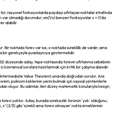
tür, rasyonel fonksiyonlarda paydayı sıfırlayan noktalar etrafında 
n var olmadığı durumdur; sin(1/x) benzeri fonksiyonlar x = 0'da 
r alabilir.
dur. Bir noktada türev var ise, o noktada süreklilik de vardır; ama 
ısa bir gerekçeyle puanlayıcıya göstermelidir.
CSE düzeyinde aday, tepe noktasında türevin sıfırlanma sebebinin 
zı kavramsal sorulara hazırlanmak için kritik bir çalışma alanıdır.
i (Intermediate Value Theorem) sınavda doğrudan sorulur. Ara 
 teorem, polinom köklerinin yerini bulmak için sayısal yöntemlerle 
rından oluşur. Bu adımlar, ileri düzey matematik konularıyla kesişir; 
ma türevi yoktur. Aday, burada süreksizlik türünün 'yok' olduğunu, 
, x^{2/3} gibi 'sürekli ama türevi olmayan' nokta örneklerinin 