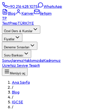
+90 216 428 1075
WhatsApp
Blog
Kariyer
İletişim
TP
TestPrep
TÜRKİYE
Özel Ders & Kurslar
Fiyatlar
Deneme Sınavları
Soru Bankası
Sonuçlarımız
Hakkımızda
Kadromuz
Ücretsiz Seviye Tespiti
Menüyü aç
Ana Sayfa
/
Blog
/
IGCSE
/