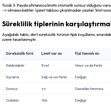
Tuzak 5: Payda sıfırlanınca limitin otomatik sonsuz olduğunu varsayma
−∞ olmasını belirler. İşaret tablosu çıkarılmadan yazılan 'limit so
Süreklilik tiplerinin karşılaştırmal
Aşağıdaki tablo, dört süreksizlik türünün tipik koşullarını, sınav
üzere tasarlanmıştır.
Süreksizlik türü
Limit var mı
f(a) tanımlı mı
Kaldırılabilir
Evet
Hayır ya da farklı
Sıçrama
Sağ ve sol farklı
Değişir
Sonsuz
±∞
Genelde tanımsız
Osilatör
Yok
Değişir