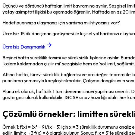
Üçüncü ve dördüncü haftalar, limit kavramına ayrılır. Sezgisel limit
yatay asimptot ilişkisi bu aşamada öğrenilir. Haftada en az 20 limi
Hedef puanınıza ulaşmanız için yardıma mı ihtiyacınız var?
Ücretsiz 15 dk danışman görüşmesi ile kişisel yol haritanızı oluştur
Ücretsiz Danışmanlık
Beşinci hafta süreklilik tanımı ve süreksizlik tiplerine ayrılır. Bur
'kalem kaldırmadan çizilir mi' sezgisiyle hem de 'sol limit, sağ lim
Altıncı hafta, türev-süreklilik bağlantısı ve ara değer teoremi ile 
puanlama şemasıyla karşılaştırılmalıdır. Çalışma döngüsünün sonunda
Plana ek olarak, haftalık 1 tam deneme sınavı yapılması önerilir. De
göstergesi olarak kullanılabilir. IGCSE sınav hazırlığındaki 'her ko
Çözümlü örnekler: limitten sürekli
Örnek 1: f(x) = (x² − 9)/(x − 3) için x = 3 süreklilik durumunu analiz 
edilir. limit x→3 f(x) = 6 olarak bulunur. Sonuç: f, x = 3'te sürekli 