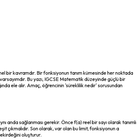
mel bir kavramdır. Bir fonksiyonun tanım kümesinde her noktada 
l varsayımdır. Bu yazı, IGCSE Matematik düzeyinde güçlü bir 
nda ele alır. Amaç, öğrencinin 'süreklilik nedir' sorusundan 
aynı anda sağlanması gerekir. Önce f(a) reel bir sayı olarak tanımlı 
şit çıkmalıdır. Son olarak, var olan bu limit, fonksiyonun a 
ekirdeğini oluşturur.