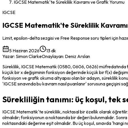
IGCSE Matematik'te Süreklilik Kavramı ve Grafik Yorumu
IGCSE
IGCSE Matematik'te Süreklilik Kavramı
Limit, epsilon-delta sezgisi ve Free Response soru tipleri için hazırl
5 Haziran 2026
13 dk
Yazar
:
Simon Clarke
Onaylayan
:
Deniz Arslan
Süreklilik, IGCSE Matematik (0580, 0606, 0626) müfredatında fonk
küçük bir x değişiminin fonksiyon değerinde küçük bir f(x) değişi
fonksiyon ve grafik okuma altyapısı olan bir adayın, süreklilik kon
'IGCSE sınavında bu kavram nasıl puanlanır' sorusuna geçişini sa
Sürekliliğin tanımı: üç koşul, tek 
IGCSE Matematik'te süreklilik, noktasal bir özellik olarak öğretilir
olmalıdır; fonksiyonun a noktasında bir değeri bulunmalıdır. Sonra li
noktasındaki değerine eşit olmalıdır. Bu üç koşul, sınavda 'hangi nok