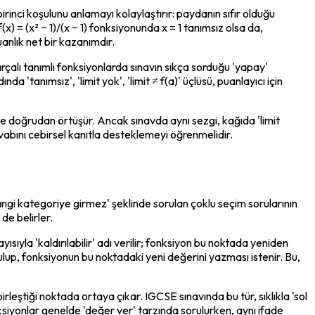
irinci koşulunu anlamayı kolaylaştırır: paydanın sıfır olduğu 
 = (x² − 1)/(x − 1) fonksiyonunda x = 1 tanımsız olsa da, 
uanlık net bir kazanımdır.
 parçalı tanımlı fonksiyonlarda sınavın sıkça sorduğu 'yapay' 
 'tanımsız', 'limit yok', 'limit ≠ f(a)' üçlüsü, puanlayıcı için 
le doğrudan örtüşür. Ancak sınavda aynı sezgi, kağıda 'limit 
vabını cebirsel kanıtla desteklemeyi öğrenmelidir.
angi kategoriye girmez' şeklinde sorulan çoklu seçim sorularının 
e belirler.
ısıyla 'kaldırılabilir' adı verilir; fonksiyon bu noktada yeniden 
ulup, fonksiyonun bu noktadaki yeni değerini yazması istenir. Bu, 
eştiği noktada ortaya çıkar. IGCSE sınavında bu tür, sıklıkla 'sol 
onksiyonlar genelde 'değer ver' tarzında sorulurken, aynı ifade 