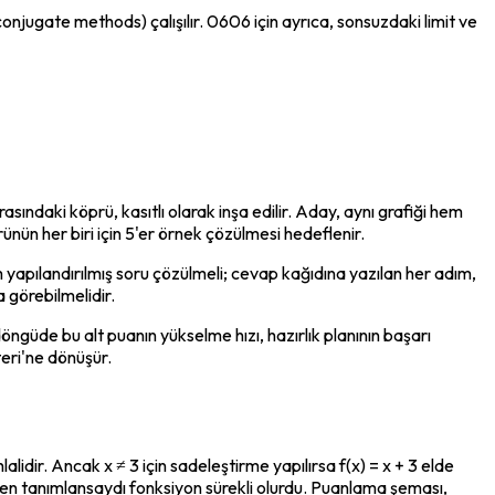
conjugate methods) çalışılır. 0606 için ayrıca, sonsuzdaki limit ve 
asındaki köprü, kasıtlı olarak inşa edilir. Aday, aynı grafiği hem 
rünün her biri için 5'er örnek çözülmesi hedeflenir.
m yapılandırılmış soru çözülmeli; cevap kağıdına yazılan her adım, 
 görebilmelidir.
öngüde bu alt puanın yükselme hızı, hazırlık planının başarı 
teri'ne dönüşür.
hlalidir. Ancak x ≠ 3 için sadeleştirme yapılırsa f(x) = x + 3 elde 
yeniden tanımlansaydı fonksiyon sürekli olurdu. Puanlama şeması, 