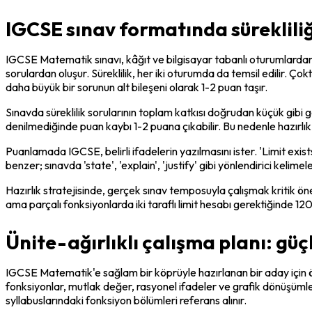
IGCSE sınav formatında sürekliliğ
IGCSE Matematik sınavı, kâğıt ve bilgisayar tabanlı oturumlardan o
sorulardan oluşur. Süreklilik, her iki oturumda da temsil edilir. Çok
daha büyük bir sorunun alt bileşeni olarak 1-2 puan taşır.
Sınavda süreklilik sorularının toplam katkısı doğrudan küçük gibi gör
denilmediğinde puan kaybı 1-2 puana çıkabilir. Bu nedenle hazırlık str
Puanlamada IGCSE, belirli ifadelerin yazılmasını ister. 'Limit exists'
benzer; sınavda 'state', 'explain', 'justify' gibi yönlendirici keli
Hazırlık stratejisinde, gerçek sınav temposuyla çalışmak kritik ön
ama parçalı fonksiyonlarda iki taraflı limit hesabı gerektiğinde 12
Ünite-ağırlıklı çalışma planı: güç
IGCSE Matematik'e sağlam bir köprüyle hazırlanan bir aday için öner
fonksiyonlar, mutlak değer, rasyonel ifadeler ve grafik dönüşüml
syllabuslarındaki fonksiyon bölümleri referans alınır.