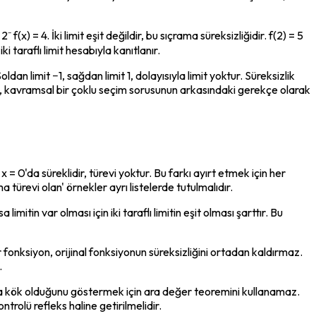
f(x) = 4. İki limit eşit değildir, bu sıçrama süreksizliğidir. f(2) = 5 
i taraflı limit hesabıyla kanıtlanır.
Soldan limit −1, sağdan limit 1, dolayısıyla limit yoktur. Süreksizlik 
k, kavramsal bir çoklu seçim sorusunun arkasındaki gerekçe olarak 
x = 0'da süreklidir, türevi yoktur. Bu farkı ayırt etmek için her 
 türevi olan' örnekler ayrı listelerde tutulmalıdır.
itin var olması için iki taraflı limitin eşit olması şarttır. Bu 
ir fonksiyon, orijinal fonksiyonun süreksizliğini ortadan kaldırmaz. 
.
da kök olduğunu göstermek için ara değer teoremini kullanamaz. 
trolü refleks haline getirilmelidir.