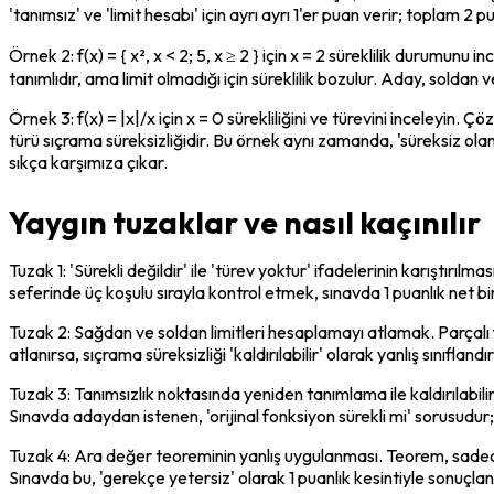
'tanımsız' ve 'limit hesabı' için ayrı ayrı 1'er puan verir; toplam 2 pu
Örnek 2: f(x) = { x², x < 2; 5, x ≥ 2 } için x = 2 süreklilik durumunu in
tanımlıdır, ama limit olmadığı için süreklilik bozulur. Aday, soldan ve
Örnek 3: f(x) = |x|/x için x = 0 sürekliliğini ve türevini inceleyin. Çözü
türü sıçrama süreksizliğidir. Bu örnek aynı zamanda, 'süreksiz ol
sıkça karşımıza çıkar.
Yaygın tuzaklar ve nasıl kaçınılır
Tuzak 1: 'Sürekli değildir' ile 'türev yoktur' ifadelerinin karıştırılm
seferinde üç koşulu sırayla kontrol etmek, sınavda 1 puanlık net bir
Tuzak 2: Sağdan ve soldan limitleri hesaplamayı atlamak. Parçalı fonks
atlanırsa, sıçrama süreksizliği 'kaldırılabilir' olarak yanlış sınıflandı
Tuzak 3: Tanımsızlık noktasında yeniden tanımlama ile kaldırılabilir s
Sınavda adaydan istenen, 'orijinal fonksiyon sürekli mi' sorusudur; 'ka
Tuzak 4: Ara değer teoreminin yanlış uygulanması. Teorem, sadece 
Sınavda bu, 'gerekçe yetersiz' olarak 1 puanlık kesintiyle sonuçlan