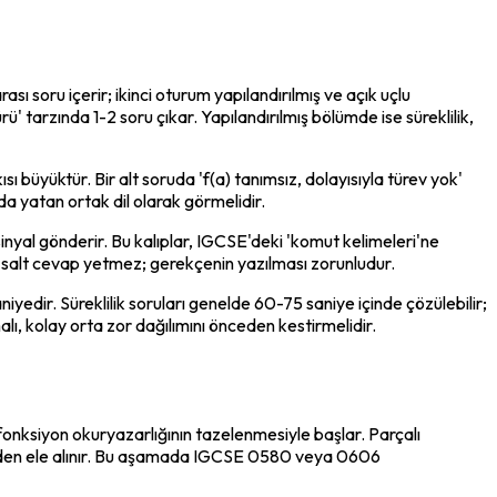
soru içerir; ikinci oturum yapılandırılmış ve açık uçlu 
ü' tarzında 1-2 soru çıkar. Yapılandırılmış bölümde ise süreklilik, 
ı büyüktür. Bir alt soruda 'f(a) tanımsız, dolayısıyla türev yok' 
ında yatan ortak dil olarak görmelidir.
k sinyal gönderir. Bu kalıplar, IGCSE'deki 'komut kelimeleri'ne 
uda, salt cevap yetmez; gerekçenin yazılması zorunludur.
edir. Süreklilik soruları genelde 60-75 saniye içinde çözülebilir; 
alı, kolay orta zor dağılımını önceden kestirmelidir.
 fonksiyon okuryazarlığının tazelenmesiyle başlar. Parçalı 
eniden ele alınır. Bu aşamada IGCSE 0580 veya 0606 