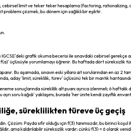
, cebirsel limit ve teker teker hesaplama (factoring, rationalizing, 
t problemi çözmek, bu dönem için sağlıklı bir eşiktir.
un.
ada IGCSE'deki grafik okuma becerisi ile sınavdaki cebirsel gerekçe ar
it, f(a)' üçlüsüyle yorumlamayı öğrenir. Bu haftada dört süreksizlik tü
kapanır. Bu aşamada, sınavın eski yıllara ait sorularından en az 2 ta
, aday 'limit, süreklilik, türev' üçlüsünü tek bir mantık haritasında
neme sonuçlarında süreklilik alt puanı ayrıca izlenmeli; 6 haftalık d
nu ayrı soru kağıdı' yaklaşımı, burada 'her ünite kendi zayıflık envan
liğe, süreklilikten türeve üç geçiş
edin. Çözüm: Payda sıfır olduğu için f(3) tanımsızdır, bu birinci koşul i
değildir, ama kaldırılabilir süreksizlik vardır; çünkü f(3) = 6 olarak 