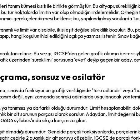
tanım kümesi kısıtı ile birlikte görmüştür. Bu altyapı, sürekliliğin b
tür noktalarda limitin var olup olmadığını irdelemelidir. Örneğin f(x)
' ayrımını gerekçelendirmesi beklenir; bu, yapılandırılmış sorularda 1 p
anımlı ve limit var olsa bile, ikisi eşit değilse süreklilik bozulur. Bu,
, hangi koşulun ihlal edildiğini açıkça yazması istenir. Sınav kağıdında
 olarak tanımlanır. Bu sezgi, IGCSE'den gelen grafik okuma becerisiy
fik üzerinden 'sürekli mi' sorusuna 'evet' deyip geçen bir aday, ce
 sıçrama, sonsuz ve osilatör
ma, sınavda fonksiyonun grafiği verildiğinde 'türü adlandır' veya 'h
azanım değil, aynı zamanda sonraki adımlarda uygulanacak yöntemi d
n ya tanımsız ya da farklı olduğu durumdur. Limit hesaplanabilir, dolay
lık bir alt sorunun parçası olarak sorulur. Adaydan, limit değerini b
e 0606 syllabus'ında sıkça karşımıza çıkar.
it olmadığı durumdur. Genelde parçalı fonksiyonlarda, parçelerin birl
ki satır cebirle 2 puanlık bir alt soruyu çözebilir. IGCSE'de parçalı f