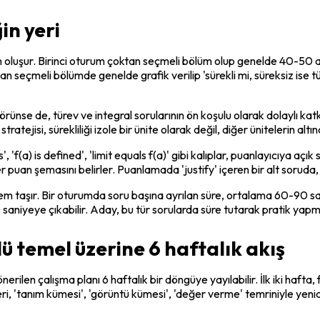
in yeri
luşur. Birinci oturum çoktan seçmeli bölüm olup genelde 40-50 arası 
tan seçmeli bölümde genelde grafik verilip 'sürekli mi, süreksiz ise tür
ünse de, türev ve integral sorularının ön koşulu olarak dolaylı katkıs
atejisi, sürekliliği izole bir ünite olarak değil, diğer ünitelerin alt
, 'f(a) is defined', 'limit equals f(a)' gibi kalıplar, puanlayıcıya açı
meler puan şemasını belirler. Puanlamada 'justify' içeren bir alt sor
em taşır. Bir oturumda soru başına ayrılan süre, ortalama 60-90 saniy
0 saniyeye çıkabilir. Aday, bu tür sorularda süre tutarak pratik yapm
lü temel üzerine 6 haftalık akış
ilen çalışma planı 6 haftalık bir döngüye yayılabilir. İlk iki hafta,
eri, 'tanım kümesi', 'görüntü kümesi', 'değer verme' temriniyle y