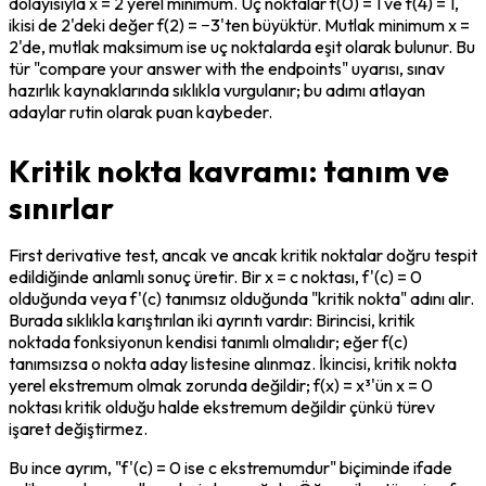
dolayısıyla x = 2 yerel minimum. Uç noktalar f(0) = 1 ve f(4) = 1, 
ikisi de 2'deki değer f(2) = −3'ten büyüktür. Mutlak minimum x = 
2'de, mutlak maksimum ise uç noktalarda eşit olarak bulunur. Bu 
tür "compare your answer with the endpoints" uyarısı, sınav 
hazırlık kaynaklarında sıklıkla vurgulanır; bu adımı atlayan 
adaylar rutin olarak puan kaybeder.
Kritik nokta kavramı: tanım ve
sınırlar
First derivative test, ancak ve ancak kritik noktalar doğru tespit 
edildiğinde anlamlı sonuç üretir. Bir x = c noktası, f'(c) = 0 
olduğunda veya f'(c) tanımsız olduğunda "kritik nokta" adını alır. 
Burada sıklıkla karıştırılan iki ayrıntı vardır: Birincisi, kritik 
noktada fonksiyonun kendisi tanımlı olmalıdır; eğer f(c) 
tanımsızsa o nokta aday listesine alınmaz. İkincisi, kritik nokta 
yerel ekstremum olmak zorunda değildir; f(x) = x³'ün x = 0 
noktası kritik olduğu halde ekstremum değildir çünkü türev 
işaret değiştirmez.
Bu ince ayrım, "f'(c) = 0 ise c ekstremumdur" biçiminde ifade 