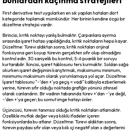
bunlardan kaçınma stratejileri
First derivative test uygularken en sık yapılan hataları dört 
kategoride toplamak mümkündür. Her birinin kendine özgü bir 
düzeltme stratejisi vardır.
Birincisi, kritik noktayı yanlış bulmaktır. Çarpanlara ayırma 
sırasında işaret hatası yapıldığında, kritik noktaların hepsi kayar. 
Düzeltme: Türevi aldıktan sonra, kritik noktaları orijinal 
fonksiyona geri koyup türevin gerçekten sıfır olup olmadığını 
kontrol edin. 30 saniyelik bu kontrol, 5-6 puanlık bir soruyu 
kurtarabilir. İkincisi, işaret tablosunu ters kurmaktır. Soldan sağa 
okurken işaret değişimini karıştırmak, maksimumu minimum, 
minimumu maksimum olarak yorumlamaya yol açar. Düzeltme: 
İşaret tablosunu "−'den +'ya geçiş = vadi" kalıbıyla ezberlemek 
yerine, türevin sıfır olduğu noktada grafiğin yönünü zihinsel 
olarak canlandırın. Bir vadinin tabanında türev +'dan −'ye değil, 
−'den +'ya geçer; bu somut imge hatayı önler.
Üçüncüsü, türevin tanımsız olduğu kritik noktaları atlamaktır. 
Özellikle mutlak değer veya köklü ifadeler içeren 
fonksiyonlarda bu atlanır. Düzeltme: Türevi aldıktan sonra, 
türevin paydası sıfır olan veya kök içi negatif olan x değerlerini 