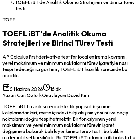
TOEFL iBT'de Analitik Okuma Stratejileri ve Birinci Türev
Testi
TOEFL
TOEFL iBT'de Analitik Okuma
Stratejileri ve Birinci Türev Testi
AP Calculus first derivative test for local extrema kavramı,
yerel maksimum ve minimum noktalarını türev işaretiyle nasıl
tespit edeceğinizi gösterir; TOEFL iBT hazırlık sürecinde bu
analitik…
5 Haziran 2026
16 dk
Yazar
:
Can Öztürk
Onaylayan
:
David Kim
TOEFL iBT hazırlık sürecinde kritik yapısal düşünme 
kalıplarından biri, metin içindeki bilgi akışının yönünü ve geçiş 
noktalarını doğru tespit etmektir. Bir fonksiyonun yerel 
maksimum ve yerel minimum noktalarını türevin işaret 
değişimine bakarak belirleyen birinci türev testi, bu kalıbın 
matematiksel karşılığıdır. Bir TOEFL iBT adayı için ilk bakışta bu 