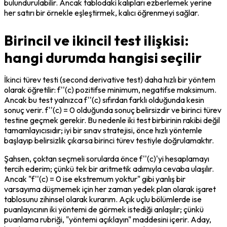
bulundurulabilir. Ancak tablodaki kalıpları ezberlemek yerine 
her satırı bir örnekle eşleştirmek, kalıcı öğrenmeyi sağlar.
Birincil ve ikincil test ilişkisi:
hangi durumda hangisi seçilir
İkinci türev testi (second derivative test) daha hızlı bir yöntem 
olarak öğretilir: f''(c) pozitifse minimum, negatifse maksimum. 
Ancak bu test yalnızca f''(c) sıfırdan farklı olduğunda kesin 
sonuç verir. f''(c) = 0 olduğunda sonuç belirsizdir ve birinci türev 
testine geçmek gerekir. Bu nedenle iki test birbirinin rakibi değil 
tamamlayıcısıdır; iyi bir sınav stratejisi, önce hızlı yöntemle 
başlayıp belirsizlik çıkarsa birinci türev testiyle doğrulamaktır.
Şahsen, çoktan seçmeli sorularda önce f''(c)'yi hesaplamayı 
tercih ederim; çünkü tek bir aritmetik adımıyla cevaba ulaşılır. 
Ancak "f''(c) = 0 ise ekstremum yoktur" gibi yanlış bir 
varsayıma düşmemek için her zaman yedek plan olarak işaret 
tablosunu zihinsel olarak kurarım. Açık uçlu bölümlerde ise 
puanlayıcının iki yöntemi de görmek istediği anlaşılır; çünkü 
puanlama rubriği, "yöntemi açıklayın" maddesini içerir. Aday, 