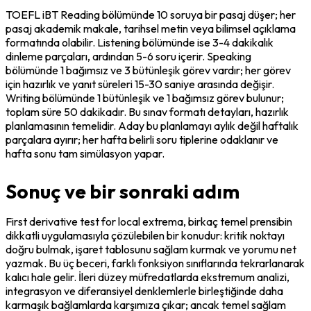
TOEFL iBT Reading bölümünde 10 soruya bir pasaj düşer; her 
pasaj akademik makale, tarihsel metin veya bilimsel açıklama 
formatında olabilir. Listening bölümünde ise 3-4 dakikalık 
dinleme parçaları, ardından 5-6 soru içerir. Speaking 
bölümünde 1 bağımsız ve 3 bütünleşik görev vardır; her görev 
için hazırlık ve yanıt süreleri 15-30 saniye arasında değişir. 
Writing bölümünde 1 bütünleşik ve 1 bağımsız görev bulunur; 
toplam süre 50 dakikadır. Bu sınav formatı detayları, hazırlık 
planlamasının temelidir. Aday bu planlamayı aylık değil haftalık 
parçalara ayırır; her hafta belirli soru tiplerine odaklanır ve 
hafta sonu tam simülasyon yapar.
Sonuç ve bir sonraki adım
First derivative test for local extrema, birkaç temel prensibin 
dikkatli uygulamasıyla çözülebilen bir konudur: kritik noktayı 
doğru bulmak, işaret tablosunu sağlam kurmak ve yorumu net 
yazmak. Bu üç beceri, farklı fonksiyon sınıflarında tekrarlanarak 
kalıcı hale gelir. İleri düzey müfredatlarda ekstremum analizi, 
integrasyon ve diferansiyel denklemlerle birleştiğinde daha 
karmaşık bağlamlarda karşımıza çıkar; ancak temel sağlam 