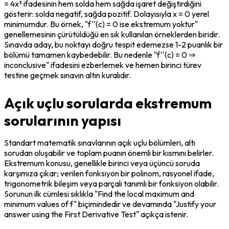
= 4x³ ifadesinin hem solda hem sağda işaret değiştirdiğini 
gösterir: solda negatif, sağda pozitif. Dolayısıyla x = 0 yerel 
minimumdur. Bu örnek, "f''(c) = 0 ise ekstremum yoktur" 
genellemesinin çürütüldüğü en sık kullanılan örneklerden biridir. 
Sınavda aday, bu noktayı doğru tespit edemezse 1-2 puanlık bir 
bölümü tamamen kaybedebilir. Bu nedenle "f''(c) = 0 ⇒ 
inconclusive" ifadesini ezberlemek ve hemen birinci türev 
testine geçmek sınavın altın kuralıdır.
Açık uçlu sorularda ekstremum
sorularının yapısı
Standart matematik sınavlarının açık uçlu bölümleri, altı 
sorudan oluşabilir ve toplam puanın önemli bir kısmını belirler. 
Ekstremum konusu, genellikle birinci veya üçüncü soruda 
karşımıza çıkar; verilen fonksiyon bir polinom, rasyonel ifade, 
trigonometrik bileşim veya parçalı tanımlı bir fonksiyon olabilir. 
Sorunun ilk cümlesi sıklıkla "Find the local maximum and 
minimum values of f" biçimindedir ve devamında "Justify your 
answer using the First Derivative Test" açıkça istenir.