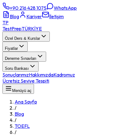
+90 216 428 1075
WhatsApp
Blog
Kariyer
İletişim
TP
TestPrep
TÜRKİYE
Özel Ders & Kurslar
Fiyatlar
Deneme Sınavları
Soru Bankası
Sonuçlarımız
Hakkımızda
Kadromuz
Ücretsiz Seviye Tespiti
Menüyü aç
Ana Sayfa
/
Blog
/
TOEFL
/