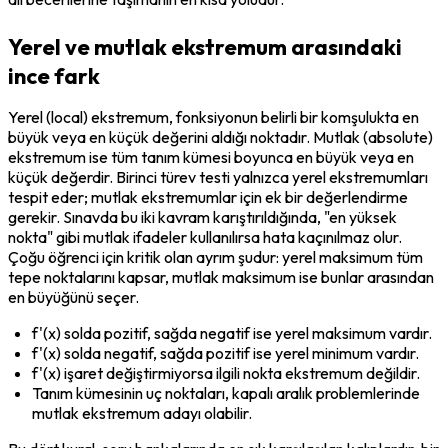
Yerel ve mutlak ekstremum arasındaki
ince fark
Yerel (local) ekstremum, fonksiyonun belirli bir komşulukta en 
büyük veya en küçük değerini aldığı noktadır. Mutlak (absolute) 
ekstremum ise tüm tanım kümesi boyunca en büyük veya en 
küçük değerdir. Birinci türev testi yalnızca yerel ekstremumları 
tespit eder; mutlak ekstremumlar için ek bir değerlendirme 
gerekir. Sınavda bu iki kavram karıştırıldığında, "en yüksek 
nokta" gibi mutlak ifadeler kullanılırsa hata kaçınılmaz olur. 
Çoğu öğrenci için kritik olan ayrım şudur: yerel maksimum tüm 
tepe noktalarını kapsar, mutlak maksimum ise bunlar arasından 
en büyüğünü seçer.
f'(x) solda pozitif, sağda negatif ise yerel maksimum vardır.
f'(x) solda negatif, sağda pozitif ise yerel minimum vardır.
f'(x) işaret değiştirmiyorsa ilgili nokta ekstremum değildir.
Tanım kümesinin uç noktaları, kapalı aralık problemlerinde 
mutlak ekstremum adayı olabilir.