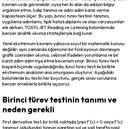
kavram uzak görünebilir; oysa her iki alan da adayın bilgiyi 
organize etme, kalıp tanıma ve adım adım karar verme 
kapasitesini ölçer. Bu yazı, birinci türev testinin tanımını, 
uygulama adımlarını, tipik hata kalıplarını ve olası varyasyonları 
ele alırken, TOEFL iBT Reading ve Listening bölümlerinde 
benzer analitik okuma stratejileriyle bağ kurar.
Yerel ekstremum kavramı yalnızca soyut bir matematik konusu 
değildir; aynı zamanda öğrencinin bir fonksiyonun davranışını 
grafik üzerinden okuma, cebirsel ifadeleri yorumlama ve bir 
kanıtı adım adım inşa etme becerisini sınar. Birinci türev testi 
başarılı biçimde uygulandığında, ikinci türev testi ile birlikte 
ekstremum analizinin ana omurgasını oluşturur. Aşağıdaki 
bölümlerde bu testin her boyutunu, gerçek sınav sorularına 
benzer örneklerle birlikte açıyoruz.
Birinci türev testinin tanımı ve
neden gerekli
First derivative test, bir kritik noktada (yani f'(c) = 0 veya f'(c) 
tanımsız olduğunda) türevin işaretinin sol ve sağ tarafta nasıl 