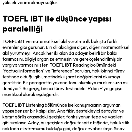
yüksek verimi almayı sağlar.
TOEFL iBT ile düşünce yapısı
paralelliği
TOEFL iBT ve matematiksel akıl yürütme ilk bakışta farklı 
evrenler gibi görünür. Biri dil akıcılığını ölçer, diğeri matematiksel 
akıl yürütmeyi. Ancak her iki alan da adayın belirli bir kalıbı 
tanımasını, bilgiyi organize etmesini ve gerekçelendirilmiş bir 
yargıya varmasını ister. TOEFL iBT Reading bölümündeki 
"factual information" ve "inference" soruları, tıpkı birinci türev 
testinde olduğu gibi, metindeki işaret değişimlerini okumayı 
gerektirir. Bir paragrafta yazarın tonu olumluya mı olumsuza mı 
dönüyor? Bu geçiş, birinci türev testindeki '+'dan −'ye geçişe 
mantıksal olarak eşdeğerdir.
TOEFL iBT Listening bölümünde ise konuşmacının argüman 
yapısı benzer bir kalıp izler. Ana fikir, destekleyici detaylar ve 
karşıt görüş arasındaki geçişler, fonksiyonun tepe ve vadileri 
gibi sıralanır. Aday, bu geçişleri doğru tespit ettiğinde, tıpkı kritik 
noktada ekstremumu bulduğu gibi, doğru cevaba ulaşır. Sınav 