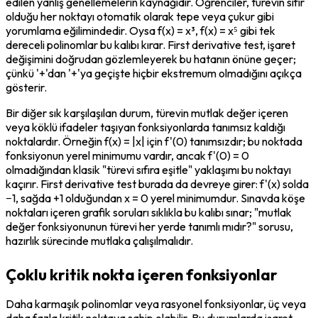
edilen yanlış genellemelerin kaynağıdır. Öğrenciler, türevin sıfır 
olduğu her noktayı otomatik olarak tepe veya çukur gibi 
yorumlama eğilimindedir. Oysa f(x) = x³, f(x) = x⁵ gibi tek 
dereceli polinomlar bu kalıbı kırar. First derivative test, işaret 
değişimini doğrudan gözlemleyerek bu hatanın önüne geçer; 
çünkü '+'dan '+'ya geçişte hiçbir ekstremum olmadığını açıkça 
gösterir.
Bir diğer sık karşılaşılan durum, türevin mutlak değer içeren 
veya köklü ifadeler taşıyan fonksiyonlarda tanımsız kaldığı 
noktalardır. Örneğin f(x) = |x| için f'(0) tanımsızdır; bu noktada 
fonksiyonun yerel minimumu vardır, ancak f'(0) = 0 
olmadığından klasik "türevi sıfıra eşitle" yaklaşımı bu noktayı 
kaçırır. First derivative test burada da devreye girer: f'(x) solda 
−1, sağda +1 olduğundan x = 0 yerel minimumdur. Sınavda köşe 
noktaları içeren grafik soruları sıklıkla bu kalıbı sınar; "mutlak 
değer fonksiyonunun türevi her yerde tanımlı mıdır?" sorusu, 
hazırlık sürecinde mutlaka çalışılmalıdır.
Çoklu kritik nokta içeren fonksiyonlar
Daha karmaşık polinomlar veya rasyonel fonksiyonlar, üç veya 
daha fazla kritik noktaya sahip olabilir. Bu durumlarda işaret 