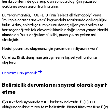
her iki yöntemi de gösterip aynı sonuca ulaştığını yazarsa, 
açıklama puanı garanti altına alınır.
Bu tercih mantığı, TOEFL iBT'nin "select all that apply" veya 
"multiple correct answers" biçimindeki sorularında da karşılığını 
bulur. Aday, en hızlı çözüm yolunu dener; eğer yanıt belirsizse 
her seçeneği tek tek eleyerek ikinci bir doğrulama yapar. Her iki 
alanda da "hız + doğrulama" ikilisi, puanı yukarı çeken asıl 
stratejidir.
Hedef puanınıza ulaşmanız için yardıma mı ihtiyacınız var?
Ücretsiz 15 dk danışman görüşmesi ile kişisel yol haritanızı
oluşturun.
Ücretsiz Danışmanlık
Belirsizlik durumlarını sayısal olarak ayırt
etme
f(x) = x⁴ fonksiyonunda x = 0 bir kritik noktadır. f''(0) = 0 
olduğundan ikinci türev testi belirsizdir. Birinci türev testi ise f'(x) 