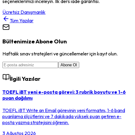
seçeneklerimizi inceleyin. İlk ders iade garantisi.
Ücretsiz Danışmanlık
Tüm Yazılar
Bültenimize Abone Olun
Haftalık sınav stratejileri ve güncellemeler için kayıt olun.
Abone Ol
İlgili Yazılar
TOEFL iBT yeni e-posta görevi: 3 rubrik boyutu ve 1-6
puan dağılımı
TOEFL iBT Write an Email görevinin yeni formatını, 1-6 band
puanlama ölçütlerini ve 7 dakikada yüksek puan getiren e-
posta yazma stratejisini öğrenin.
3 Ağustos 2026