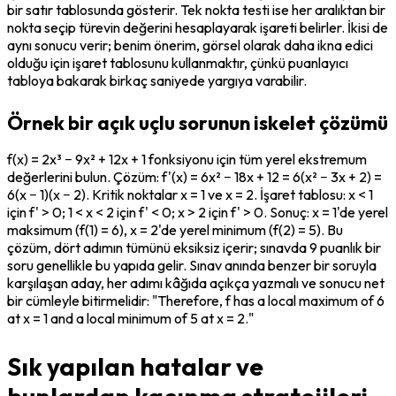
bir satır tablosunda gösterir. Tek nokta testi ise her aralıktan bir 
nokta seçip türevin değerini hesaplayarak işareti belirler. İkisi de 
aynı sonucu verir; benim önerim, görsel olarak daha ikna edici 
olduğu için işaret tablosunu kullanmaktır, çünkü puanlayıcı 
tabloya bakarak birkaç saniyede yargıya varabilir.
Örnek bir açık uçlu sorunun iskelet çözümü
f(x) = 2x³ − 9x² + 12x + 1 fonksiyonu için tüm yerel ekstremum 
değerlerini bulun. Çözüm: f'(x) = 6x² − 18x + 12 = 6(x² − 3x + 2) = 
6(x − 1)(x − 2). Kritik noktalar x = 1 ve x = 2. İşaret tablosu: x < 1 
için f' > 0; 1 < x < 2 için f' < 0; x > 2 için f' > 0. Sonuç: x = 1'de yerel 
maksimum (f(1) = 6), x = 2'de yerel minimum (f(2) = 5). Bu 
çözüm, dört adımın tümünü eksiksiz içerir; sınavda 9 puanlık bir 
soru genellikle bu yapıda gelir. Sınav anında benzer bir soruyla 
karşılaşan aday, her adımı kâğıda açıkça yazmalı ve sonucu net 
bir cümleyle bitirmelidir: "Therefore, f has a local maximum of 6 
at x = 1 and a local minimum of 5 at x = 2."
Sık yapılan hatalar ve