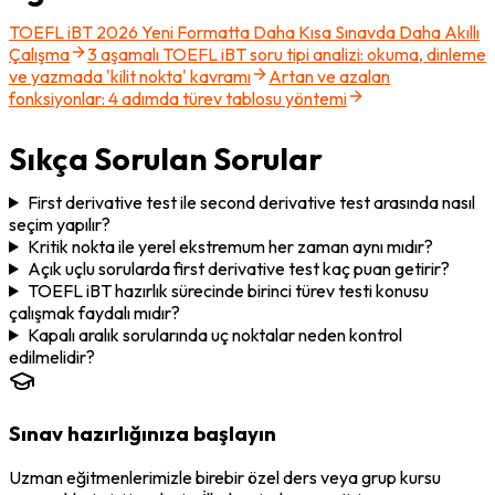
TOEFL iBT 2026 Yeni Formatta Daha Kısa Sınavda Daha Akıllı
Çalışma
3 aşamalı TOEFL iBT soru tipi analizi: okuma, dinleme
ve yazmada 'kilit nokta' kavramı
Artan ve azalan
fonksiyonlar: 4 adımda türev tablosu yöntemi
Sıkça Sorulan Sorular
First derivative test ile second derivative test arasında nasıl
seçim yapılır?
Kritik nokta ile yerel ekstremum her zaman aynı mıdır?
Açık uçlu sorularda first derivative test kaç puan getirir?
TOEFL iBT hazırlık sürecinde birinci türev testi konusu
çalışmak faydalı mıdır?
Kapalı aralık sorularında uç noktalar neden kontrol
edilmelidir?
Sınav hazırlığınıza başlayın
Uzman eğitmenlerimizle birebir özel ders veya grup kursu