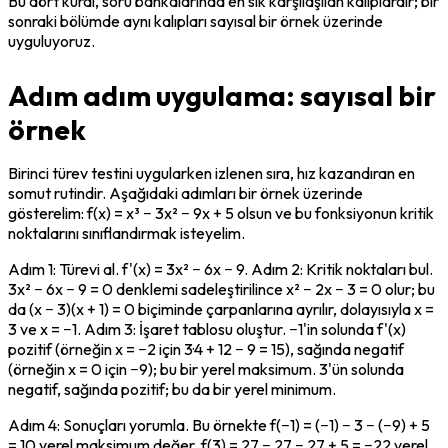
Bu dört kural, soru bankalarında en sık karşılaşılan kalıplardır; bir 
sonraki bölümde aynı kalıpları sayısal bir örnek üzerinde 
uyguluyoruz.
Adım adım uygulama: sayısal bir
örnek
Birinci türev testini uygularken izlenen sıra, hız kazandıran en 
somut rutindir. Aşağıdaki adımları bir örnek üzerinde 
gösterelim: f(x) = x³ − 3x² − 9x + 5 olsun ve bu fonksiyonun kritik 
noktalarını sınıflandırmak isteyelim.
Adım 1: Türevi al. f'(x) = 3x² − 6x − 9. Adım 2: Kritik noktaları bul. 
3x² − 6x − 9 = 0 denklemi sadeleştirilince x² − 2x − 3 = 0 olur; bu 
da (x − 3)(x + 1) = 0 biçiminde çarpanlarına ayrılır, dolayısıyla x = 
3 ve x = −1. Adım 3: İşaret tablosu oluştur. −1'in solunda f'(x) 
pozitif (örneğin x = −2 için 3·4 + 12 − 9 = 15), sağında negatif 
(örneğin x = 0 için −9); bu bir yerel maksimum. 3'ün solunda 
negatif, sağında pozitif; bu da bir yerel minimum.
Adım 4: Sonuçları yorumla. Bu örnekte f(−1) = (−1) − 3 − (−9) + 5 
= 10 yerel maksimum değer, f(3) = 27 − 27 − 27 + 5 = −22 yerel 