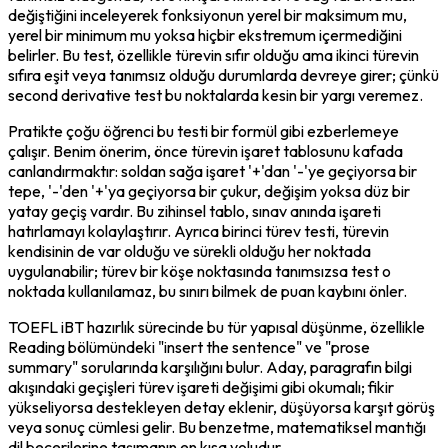
değiştiğini inceleyerek fonksiyonun yerel bir maksimum mu, 
yerel bir minimum mu yoksa hiçbir ekstremum içermediğini 
belirler. Bu test, özellikle türevin sıfır olduğu ama ikinci türevin 
sıfıra eşit veya tanımsız olduğu durumlarda devreye girer; çünkü 
second derivative test bu noktalarda kesin bir yargı veremez.
Pratikte çoğu öğrenci bu testi bir formül gibi ezberlemeye 
çalışır. Benim önerim, önce türevin işaret tablosunu kafada 
canlandırmaktır: soldan sağa işaret '+'dan '-'ye geçiyorsa bir 
tepe, '-'den '+'ya geçiyorsa bir çukur, değişim yoksa düz bir 
yatay geçiş vardır. Bu zihinsel tablo, sınav anında işareti 
hatırlamayı kolaylaştırır. Ayrıca birinci türev testi, türevin 
kendisinin de var olduğu ve sürekli olduğu her noktada 
uygulanabilir; türev bir köşe noktasında tanımsızsa test o 
noktada kullanılamaz, bu sınırı bilmek de puan kaybını önler.
TOEFL iBT hazırlık sürecinde bu tür yapısal düşünme, özellikle 
Reading bölümündeki "insert the sentence" ve "prose 
summary" sorularında karşılığını bulur. Aday, paragrafın bilgi 
akışındaki geçişleri türev işareti değişimi gibi okumalı; fikir 
yükseliyorsa destekleyen detay eklenir, düşüyorsa karşıt görüş 
veya sonuç cümlesi gelir. Bu benzetme, matematiksel mantığı 
dil becerilerine taşımanın en kısa yoludur.