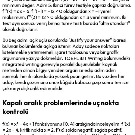
minimum değer. Adım 5: İkinci türev testiyle çapraz doğrulama. 
f''(x) = 6x − 6. f''(−1) = −12 < 0 olduğundan x = −1 yerel 
maksimum, f''(3) = 12 > 0 olduğundan x = 3 yerel minimum. İki 
test aynı sonucu verir; birinci türev testi burada "altın standart" 
olarak doğrulanır.
Bu beş adım, açık uçlu sorularda "Justify your answer" ibaresi 
bulunan bölümlerde açıkça istenir. Aday sadece noktaları 
listelemekle yetinmemeli; işaret tablosunu veya bir grafik 
argümanını yazıya dökmelidir. TOEFL iBT Writing bölümündeki 
integrated writing göreviyle paralel düşünülebilir: kaynak 
metinden alınan bilgiyi yeniden organize edip adım adım 
sunmak, her iki alanda da yüksek puan getirir. Bu yüzden her 
aday, kendi çözümünü önce kâğıda kabaca çizip sonra temize 
çekmeyi alışkanlık edinmelidir.
Kapalı aralık problemlerinde uç nokta
kontrolü
f(x) = x² − 4x + 1 fonksiyonunu [0, 4] aralığında inceleyelim. f'(x) 
= 2x − 4, kritik nokta x = 2. f'(x) solda negatif, sağda pozitif, 