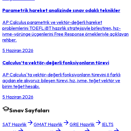
Parametrik hareket analizinde sınav odaklı teknikler
AP Calculus parametrik ve vektör-değerli hareket
problemlerini TOEFL iBT hazırlık stratejisiyle birleştiren, hız-
ivme-yörünge üçgenlerini Free Response örnekleriyle açıklayan
rehber.
5 Haziran 2026
Calculus’ta vektör-değerli fonksiyonların türevi
AP Calculus'ta vektör-değerli fonksiyonların türevini 6 farklı
açıdan ele alıyoruz: bileşen türevi, hız, ivme, teğet vektör ve
birim teğet hesabı.
5 Haziran 2026
Sınav Sayfaları
SAT Hazırlık
GMAT Hazırlık
GRE Hazırlık
IELTS