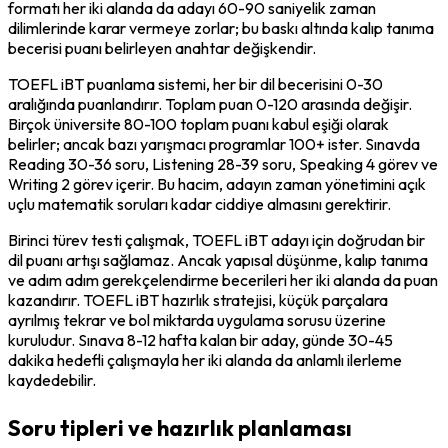
formatı her iki alanda da adayı 60-90 saniyelik zaman 
dilimlerinde karar vermeye zorlar; bu baskı altında kalıp tanıma 
becerisi puanı belirleyen anahtar değişkendir.
TOEFL iBT puanlama sistemi, her bir dil becerisini 0-30 
aralığında puanlandırır. Toplam puan 0-120 arasında değişir. 
Birçok üniversite 80-100 toplam puanı kabul eşiği olarak 
belirler; ancak bazı yarışmacı programlar 100+ ister. Sınavda 
Reading 30-36 soru, Listening 28-39 soru, Speaking 4 görev ve 
Writing 2 görev içerir. Bu hacim, adayın zaman yönetimini açık 
uçlu matematik soruları kadar ciddiye almasını gerektirir.
Birinci türev testi çalışmak, TOEFL iBT adayı için doğrudan bir 
dil puanı artışı sağlamaz. Ancak yapısal düşünme, kalıp tanıma 
ve adım adım gerekçelendirme becerileri her iki alanda da puan 
kazandırır. TOEFL iBT hazırlık stratejisi, küçük parçalara 
ayrılmış tekrar ve bol miktarda uygulama sorusu üzerine 
kuruludur. Sınava 8-12 hafta kalan bir aday, günde 30-45 
dakika hedefli çalışmayla her iki alanda da anlamlı ilerleme 
kaydedebilir.
Soru tipleri ve hazırlık planlaması