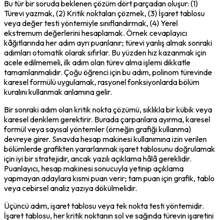
Bu tür bir soruda beklenen çözüm dört parçadan oluşur: (1) 
Türevi yazmak, (2) Kritik noktaları çözmek, (3) İşaret tablosu 
veya değer testi yöntemiyle sınıflandırmak, (4) Yerel 
ekstremum değerlerini hesaplamak. Örnek cevaplayıcı 
kâğıtlarında her adım ayrı puanlanır; türevi yanlış almak sonraki 
adımları otomatik olarak sıfırlar. Bu yüzden hız kazanmak için 
acele edilmemeli, ilk adım olan türev alma işlemi dikkatle 
tamamlanmalıdır. Çoğu öğrenci için bu adım, polinom türevinde 
karesel formülü uygulamak, rasyonel fonksiyonlarda bölüm 
kuralını kullanmak anlamına gelir.
Bir sonraki adım olan kritik nokta çözümü, sıklıkla bir kübik veya 
karesel denklem gerektirir. Burada çarpanlara ayırma, karesel 
formül veya sayısal yöntemler (örneğin grafiği kullanma) 
devreye girer. Sınavda hesap makinesi kullanımına izin verilen 
bölümlerde grafikten yararlanmak işaret tablosunu doğrulamak 
için iyi bir stratejidir, ancak yazılı açıklama hâlâ gereklidir. 
Puanlayıcı, hesap makinesi sonucuyla yetinip açıklama 
yapmayan adaylara kısmi puan verir; tam puan için grafik, tablo 
veya cebirsel analiz yazıya dökülmelidir.
Üçüncü adım, işaret tablosu veya tek nokta testi yöntemidir. 
İşaret tablosu, her kritik noktanın sol ve sağında türevin işaretini 