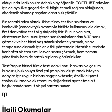
olduğunda ileri konular daha kolay öğrenilir. TOEFL iBT adayları 
için de aynı ilke geçerlidir: dil bilgisi temeli sağlam olduğunda, 
akademik okuma parçaları daha hızlı çözülür.
Bir sonraki adım olarak, ikinci türev testinin sınırlarını ve 
konkavlik (concavity) kavramıyla birlikte kullanımını ele almak, 
first derivative test bilgisini pekiştirir. Bunun yanı sıra, 
ekstremum konusunu içeren soru bankalarından 8-10 soru 
çözmek ve her birini beş adımlı iskeletle yazmak, sınav 
temposuna alışmak için en etkili yöntemdir. Hazırlık sürecinde 
her hafta bir tam simülasyon sınavı çözmek, hem zaman 
yönetimini hem de hata kalıplarını görünür kılar.
TestPrep'in birinci türev testi odaklı soru bankası ve çözüm 
kılavuzu, bu konuya özel çalışma planı oluşturmak isteyen 
adaylar için uygun bir başlangıç noktasıdır; özellikle işaret 
tablosu kurma ve ekstremum değerlerini ayırt etme alt 
başlıklarında somut bir yol haritası sunar.
İlgili Okumalar