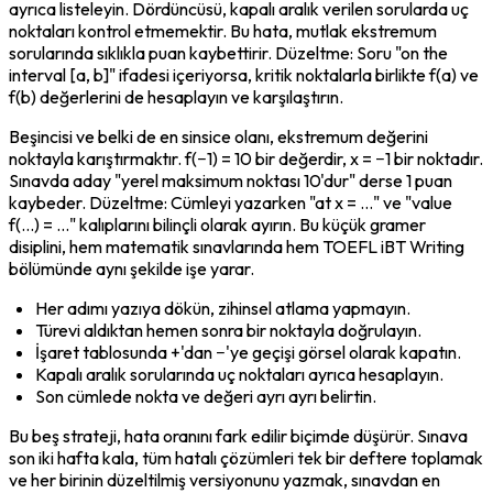
ayrıca listeleyin. Dördüncüsü, kapalı aralık verilen sorularda uç 
noktaları kontrol etmemektir. Bu hata, mutlak ekstremum 
sorularında sıklıkla puan kaybettirir. Düzeltme: Soru "on the 
interval [a, b]" ifadesi içeriyorsa, kritik noktalarla birlikte f(a) ve 
f(b) değerlerini de hesaplayın ve karşılaştırın.
Beşincisi ve belki de en sinsice olanı, ekstremum değerini 
noktayla karıştırmaktır. f(−1) = 10 bir değerdir, x = −1 bir noktadır. 
Sınavda aday "yerel maksimum noktası 10'dur" derse 1 puan 
kaybeder. Düzeltme: Cümleyi yazarken "at x = ..." ve "value 
f(...) = ..." kalıplarını bilinçli olarak ayırın. Bu küçük gramer 
disiplini, hem matematik sınavlarında hem TOEFL iBT Writing 
bölümünde aynı şekilde işe yarar.
Her adımı yazıya dökün, zihinsel atlama yapmayın.
Türevi aldıktan hemen sonra bir noktayla doğrulayın.
İşaret tablosunda +'dan −'ye geçişi görsel olarak kapatın.
Kapalı aralık sorularında uç noktaları ayrıca hesaplayın.
Son cümlede nokta ve değeri ayrı ayrı belirtin.
Bu beş strateji, hata oranını fark edilir biçimde düşürür. Sınava 
son iki hafta kala, tüm hatalı çözümleri tek bir deftere toplamak 
ve her birinin düzeltilmiş versiyonunu yazmak, sınavdan en 