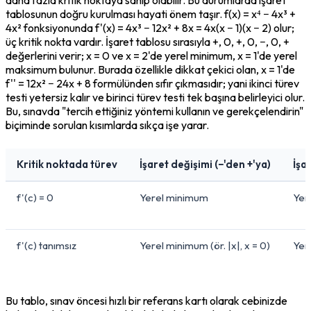
tablosunun doğru kurulması hayati önem taşır. f(x) = x⁴ − 4x³ + 
4x² fonksiyonunda f'(x) = 4x³ − 12x² + 8x = 4x(x − 1)(x − 2) olur; 
üç kritik nokta vardır. İşaret tablosu sırasıyla +, 0, +, 0, −, 0, + 
değerlerini verir; x = 0 ve x = 2'de yerel minimum, x = 1'de yerel 
maksimum bulunur. Burada özellikle dikkat çekici olan, x = 1'de 
f'' = 12x² − 24x + 8 formülünden sıfır çıkmasıdır; yani ikinci türev 
testi yetersiz kalır ve birinci türev testi tek başına belirleyici olur. 
Bu, sınavda "tercih ettiğiniz yöntemi kullanın ve gerekçelendirin" 
biçiminde sorulan kısımlarda sıkça işe yarar.
Kritik noktada türev
İşaret değişimi (−'den +'ya)
İşa
f'(c) = 0
Yerel minimum
Yer
f'(c) tanımsız
Yerel minimum (ör. |x|, x = 0)
Yer
Bu tablo, sınav öncesi hızlı bir referans kartı olarak cebinizde 