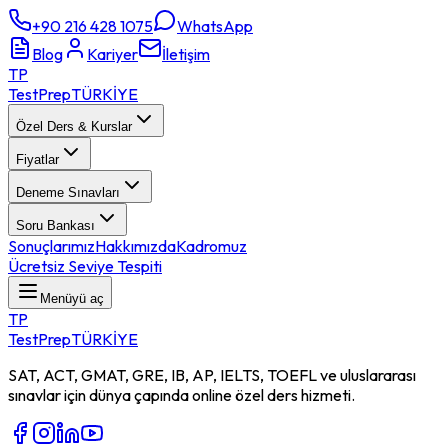
+90 216 428 1075
WhatsApp
Blog
Kariyer
İletişim
TP
TestPrep
TÜRKİYE
Özel Ders & Kurslar
Fiyatlar
Deneme Sınavları
Soru Bankası
Sonuçlarımız
Hakkımızda
Kadromuz
Ücretsiz Seviye Tespiti
Menüyü aç
TP
TestPrep
TÜRKİYE
SAT, ACT, GMAT, GRE, IB, AP, IELTS, TOEFL ve uluslararası
sınavlar için dünya çapında online özel ders hizmeti.