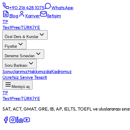
+90 216 428 1075
WhatsApp
Blog
Kariyer
İletişim
TP
TestPrep
TÜRKİYE
Özel Ders & Kurslar
Fiyatlar
Deneme Sınavları
Soru Bankası
Sonuçlarımız
Hakkımızda
Kadromuz
Ücretsiz Seviye Tespiti
Menüyü aç
TP
TestPrep
TÜRKİYE
SAT, ACT, GMAT, GRE, IB, AP, IELTS, TOEFL ve uluslararası sınavl