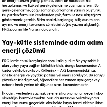
bir enerji-konum grafiği çizmesi, belirli bir noktadaki hızı 
hesaplaması ve fiziksel gerekçelendirme yazması istenir. Bu 
gerekçelendirme, çoğu zaman puanlamanın yarısını oluşturur. 
Bu yüzden formülün kendisinden çok, formüle nasıl ulaştığınızı 
göstermeniz gerekir. Birim analizi, başlangıç-bitiş durumlarını 
ayırma ve enerji korunumu cümlesini doğru yazma alışkanlığı, 
FRQ puanını 1 ile 4 arasında oynatır.
Yay-kütle sisteminde adım adım
enerji çözümü
FRQ'lerde en sık karşılaşılan soru kalıbı şudur: Bir yay sabiti k 
olan yatay yaya bağlı m kütleli bir blok, denge konumundan A 
kadar çekilip bırakılıyor. Kütlenin x = A/2 konumundaki hızı, 
kinetik enerjisi ve yaydaki potansiyel enerji soruluyor. Bu soruyu 
çözerken izlediğim yol, öğrencilere her zaman aynı çerçeveyi 
ezberletmek yerine bir düşünce sırası kazandırmaktır.
İlk adım, verilenleri yazmak ve enerji korunumunun geçerli olup 
olmadığını kontrol etmektir. Soruda sürtünme belirtilmiyorsa 
enerji korunumu geçerlidir; aksi halde kayıp terimi eklenir. İkinci 