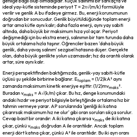
genliğe bağlı olup olmadığıdır. Küçük salınımlı bir sarkaçta ve 
ideal yay-kütle sisteminde periyot T = 2π√(m/k) formülüyle 
verilir ve genlik A bu ifadeye girmez. Bu, enerji korunumunun 
doğrudan bir sonucudur. Genlik büyütüldüğünde toplam enerji 
artar ama kütle aynı kalır; daha fazla enerji, aynı yay sabiti 
altında, daha büyük bir maksimum hıza yol açar. Periyot 
değişmediği için bu ekstra enerji, salınımın bir tam turunda daha 
büyük ortalama hızla taşınır. Öğrenciler bazen 'daha büyük 
genlik, daha yavaş salınım' sezgisel hatasına düşer. Gerçekte 
olan, daha büyük genlikte yolun uzamasıdır; hız da orantılı olarak 
artar, süre aynı kalır.
Enerji perspektifinden baktığımızda, genlik-yay sabiti-kütle 
üçlüsü şu şekilde birbirine bağlanır. E
 = (1/2)kA² aynı 
toplam
zamanda maksimum kinetik enerjiye eşittir: (1/2)mv
². 
maks
Buradan v
 = A√(k/m) çıkar. Bu hız, denge konumundaki 
maks
andaki hızdır ve periyot bilgisiyle birleştiğinde ortalama hız bir 
tahmin vermeye yarar. AP sorularında 'genliği iki katına 
çıkarırsak maksimum hız ne olur' gibi oran soruları sıkça sorulur. 
Cevap basit bir orandır: A iki katına çıkarsa v
 de iki katına 
maks
çıkar, çünkü v
 doğrudan A ile orantılıdır. Ancak toplam 
maks
enerji dört katına çıkar, çünkü A² ile orantılıdır. Bu iki ayrı oranı 