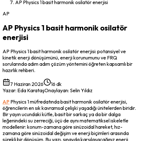
AP Physics 1 basit harmonik osilatör enerjisi
AP
AP Physics 1 basit harmonik osilatör
enerjisi
AP Physics 1 basit harmonik osilatör enerjisi: potansiyel ve
kinetik enerji dönüşümünü, enerji korunumunu ve FRQ
sorularında adım adım çözüm yöntemini öğreten kapsamlı bir
hazırlık rehberi.
7 Haziran 2026
16 dk
Yazar
:
Eda Karataş
Onaylayan
:
Selin Yıldız
AP
 Physics 1 müfredatında basit harmonik osilatör enerjisi, 
öğrencilerin en sık kavramsal çelişki yaşadığı ünitelerden biridir. 
Bir yayın ucundaki kütle, basit bir sarkaç ya da bir dalga 
leğenindeki su zerreciği, üçü de aynı matematiksel iskeletle 
modellenir: konum-zamana göre sinüzoidal hareket, hız-
zamana göre sinüzoidal değişim ve enerji biçimleri arasında 
sürekli bir dönüşüm. Bu yazı, sınavda karşılaşacağınız enerji 