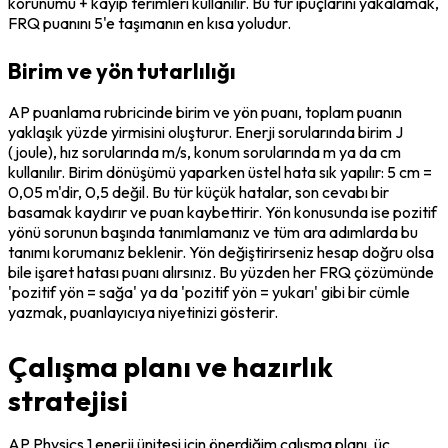
korunumu + kayıp terimleri kullanılır. Bu tür ipuçlarını yakalamak, 
FRQ puanını 5'e taşımanın en kısa yoludur.
Birim ve yön tutarlılığı
AP puanlama rubricinde birim ve yön puanı, toplam puanın 
yaklaşık yüzde yirmisini oluşturur. Enerji sorularında birim J 
(joule), hız sorularında m/s, konum sorularında m ya da cm 
kullanılır. Birim dönüşümü yaparken üstel hata sık yapılır: 5 cm = 
0,05 m'dir, 0,5 değil. Bu tür küçük hatalar, son cevabı bir 
basamak kaydırır ve puan kaybettirir. Yön konusunda ise pozitif 
yönü sorunun başında tanımlamanız ve tüm ara adımlarda bu 
tanımı korumanız beklenir. Yön değiştirirseniz hesap doğru olsa 
bile işaret hatası puanı alırsınız. Bu yüzden her FRQ çözümünde 
'pozitif yön = sağa' ya da 'pozitif yön = yukarı' gibi bir cümle 
yazmak, puanlayıcıya niyetinizi gösterir.
Çalışma planı ve hazırlık
stratejisi
AP Physics 1 enerji ünitesi için önerdiğim çalışma planı, üç 