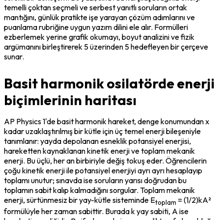
temelli çoktan seçmeli ve serbest yanıtlı soruların ortak 
mantığını, günlük pratikte işe yarayan çözüm adımlarını ve 
puanlama rubriğine uygun yazım dilini ele alır. Formülleri 
ezberlemek yerine grafik okumayı, boyut analizini ve fizik 
argümanını birleştirerek 5 üzerinden 5 hedefleyen bir çerçeve 
sunar.
Basit harmonik osilatörde enerji
biçimlerinin haritası
AP Physics 1'de basit harmonik hareket, denge konumundan x 
kadar uzaklaştırılmış bir kütle için üç temel enerji bileşeniyle 
tanımlanır: yayda depolanan esneklik potansiyel enerjisi, 
hareketten kaynaklanan kinetik enerji ve toplam mekanik 
enerji. Bu üçlü, her an birbiriyle değiş tokuş eder. Öğrencilerin 
çoğu kinetik enerji ile potansiyel enerjiyi ayrı ayrı hesaplayıp 
toplamı unutur; sınavda ise soruların yarısı doğrudan bu 
toplamın sabit kalıp kalmadığını sorgular. Toplam mekanik 
enerji, sürtünmesiz bir yay-kütle sisteminde E
 = (1/2)kA² 
toplam
formülüyle her zaman sabittir. Burada k yay sabiti, A ise 