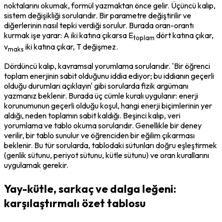
noktalarını okumak, formül yazmaktan önce gelir. Üçüncü kalıp, 
sistem değişikliği sorularıdır. Bir parametre değiştirilir ve 
diğerlerinin nasıl tepki verdiği sorulur. Burada oran-orantı 
kurmak işe yarar: A iki katına çıkarsa E
 dört katına çıkar, 
toplam
v
 iki katına çıkar, T değişmez.
maks
Dördüncü kalıp, kavramsal yorumlama sorularıdır. 'Bir öğrenci 
toplam enerjinin sabit olduğunu iddia ediyor; bu iddianın geçerli 
olduğu durumları açıklayın' gibi sorularda fizik argümanı 
yazmanız beklenir. Burada üç cümle kuralı uygulanır: enerji 
korunumunun geçerli olduğu koşul, hangi enerji biçimlerinin yer 
aldığı, neden toplamın sabit kaldığı. Beşinci kalıp, veri 
yorumlama ve tablo okuma sorularıdır. Genellikle bir deney 
verilir, bir tablo sunulur ve öğrenciden bir eğilim çıkarması 
beklenir. Bu tür sorularda, tablodaki sütunları doğru eşleştirmek 
(genlik sütunu, periyot sütunu, kütle sütunu) ve oran kurallarını 
uygulamak gerekir.
Yay-kütle, sarkaç ve dalga leğeni:
karşılaştırmalı özet tablosu