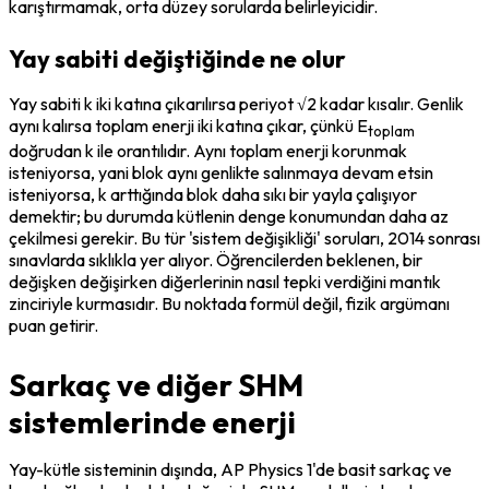
karıştırmamak, orta düzey sorularda belirleyicidir.
Yay sabiti değiştiğinde ne olur
Yay sabiti k iki katına çıkarılırsa periyot √2 kadar kısalır. Genlik 
aynı kalırsa toplam enerji iki katına çıkar, çünkü E
toplam
doğrudan k ile orantılıdır. Aynı toplam enerji korunmak 
isteniyorsa, yani blok aynı genlikte salınmaya devam etsin 
isteniyorsa, k arttığında blok daha sıkı bir yayla çalışıyor 
demektir; bu durumda kütlenin denge konumundan daha az 
çekilmesi gerekir. Bu tür 'sistem değişikliği' soruları, 2014 sonrası 
sınavlarda sıklıkla yer alıyor. Öğrencilerden beklenen, bir 
değişken değişirken diğerlerinin nasıl tepki verdiğini mantık 
zinciriyle kurmasıdır. Bu noktada formül değil, fizik argümanı 
puan getirir.
Sarkaç ve diğer SHM
sistemlerinde enerji
Yay-kütle sisteminin dışında, AP Physics 1'de basit sarkaç ve 