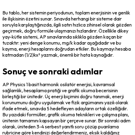
Bu tablo, her sistemin periyodunun, toplam enerjisinin ve genlik 
ile ilişkisinin özetini sunar. Sınavda herhangi bir sisteme dair 
soruyla karşılaştığınızda, ilgili satırı hızlıca zihinsel olarak gözden 
geçirmek, doğru formüle ulaşmanızı hızlandırır. Özellikle dikey 
yay-kütle sistemi, AP sınavlarında sıklıkla gözden kaçan bir 
tuzaktır: yeni denge konumu, mg/k kadar aşağıdadır ve bu 
kayma, enerji hesaplarını doğrudan etkiler. Bu kaymayı hesaba 
katmadan (1/2)kx² yazmak, önemli bir hata kaynağıdır.
Sonuç ve sonraki adımlar
AP Physics 1 basit harmonik osilatör enerjisi, kavramsal 
sağlamlık, hesaplama pratiği ve grafik okuma becerisinin 
birleştiği bir ünitedir. Üç enerji biçimini doğru tanımak, enerji 
korunumunu doğru uygulamak ve fizik argümanını yazılı olarak 
ifade etmek, sınavda 5 hedefleyen adayların ortak özelliğidir. 
Bu yazıdaki formüller, grafik okuma teknikleri ve çalışma planı, 
ünitenin tamamını kapsayan bir çerçeve sunar. Bir sonraki adım 
olarak, üniteden 3-4 serbest yanıtlı soru çözüp puanlama 
rubricine göre kendinizi değerlendirmeniz, eksik kaldığınız 