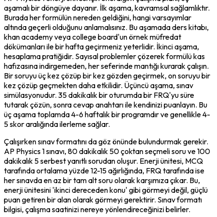
aşamalı bir döngüye dayanır. İlk aşama, kavramsal sağlamlıktır. 
Burada her formülün nereden geldiğini, hangi varsayımlar 
altında geçerli olduğunu anlamalısınız. Bu aşamada ders kitabı, 
khan academy veya college board'un örnek müfredat 
dökümanları ile bir hafta geçirmeniz yeterlidir. İkinci aşama, 
hesaplama pratiğidir. Sayısal problemler çözerek formülü kas 
hafızasına indirgemeden, her seferinde mantığı kurarak çalışın. 
Bir soruyu üç kez çözüp bir kez gözden geçirmek, on soruyu bir 
kez çözüp geçmekten daha etkilidir. Üçüncü aşama, sınav 
simülasyonudur. 35 dakikalık bir oturumda bir FRQ'yu süre 
tutarak çözün, sonra cevap anahtarı ile kendinizi puanlayın. Bu 
üç aşama toplamda 4-6 haftalık bir programdır ve genellikle 4-
5 skor aralığında ilerleme sağlar.
Çalışırken sınav formatını da göz önünde bulundurmak gerekir. 
AP Physics 1 sınavı, 80 dakikalık 50 çoktan seçmeli soru ve 100 
dakikalık 5 serbest yanıtlı sorudan oluşur. Enerji ünitesi, MCQ 
tarafında ortalama yüzde 12-15 ağırlığında, FRQ tarafında ise 
her sınavda en az bir tam alt soru olarak karşımıza çıkar. Bu, 
enerji ünitesini 'ikinci dereceden konu' gibi görmeyi değil, güçlü 
puan getiren bir alan olarak görmeyi gerektirir. Sınav formatı 
bilgisi, çalışma saatinizi nereye yönlendireceğinizi belirler.