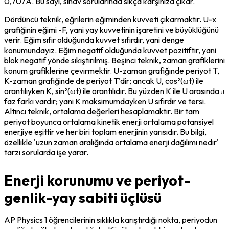
0,707A. Bu sayı, sınav sorularında sıkça karşınıza çıkar.
Dördüncü teknik, eğrilerin eğiminden kuvveti çıkarmaktır. U-x 
grafiğinin eğimi -F, yani yay kuvvetinin işaretini ve büyüklüğünü 
verir. Eğim sıfır olduğunda kuvvet sıfırdır, yani denge 
konumundayız. Eğim negatif olduğunda kuvvet pozitiftir, yani 
blok negatif yönde sıkıştırılmış. Beşinci teknik, zaman grafiklerini 
konum grafiklerine çevirmektir. U-zaman grafiğinde periyot T, 
K-zaman grafiğinde de periyot T'dir; ancak U, cos²(ωt) ile 
orantılıyken K, sin²(ωt) ile orantılıdır. Bu yüzden K ile U arasında π 
faz farkı vardır; yani K maksimumdayken U sıfırdır ve tersi. 
Altıncı teknik, ortalama değerleri hesaplamaktır. Bir tam 
periyot boyunca ortalama kinetik enerji ortalama potansiyel 
enerjiye eşittir ve her biri toplam enerjinin yarısıdır. Bu bilgi, 
özellikle 'uzun zaman aralığında ortalama enerji dağılımı nedir' 
tarzı sorularda işe yarar.
Enerji korunumu ve periyot-
genlik-yay sabiti üçlüsü
AP Physics 1 öğrencilerinin sıklıkla karıştırdığı nokta, periyodun 