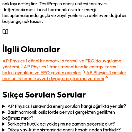
noktayı netleştirir. TestPrep'in enerji ünitesi tanılayıcı 
değerlendirmesi, basit harmonik osilatör enerji 
hesaplamalarında güçlü ve zayıf yönlerinizi belirleyen doğal bir 
başlangıç noktasıdır.
İlgili Okumalar
AP Physics 1 dönel kinematik: 6 formül ve FRQ'da uygulama
yöntemi
AP Physics 1 translational kinetic energy: formül,
hata kaynakları ve FRQ çözüm adımları
AP Physics 1 circular
motion: 5 temel kuvvet diyagramı çıkarma yöntemi
Sıkça Sorulan Sorular
AP Physics 1 sınavında enerji soruları hangi ağırlıkta yer alır?
Basit harmonik osilatörde periyot gerçekten genlikten
bağımsız mıdır?
Sarkaçta küçük açı yaklaşımı ne zaman geçersiz olur?
Dikey yay-kütle sisteminde enerji hesabı neden farklıdır?