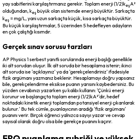
yay sabitlerini karşılaştırmanız gerekir. Toplam enerji (1/2)k
A² 
eş
olduğundan, k
 büyük olan sistemde enerji büyüktür. Sarkaçta 
eş
k
 = mg/L, yani uzun sarkaçta küçük, kısa sarkaçta büyüktür. 
eş
Bu küçük karşılaştırmalar, 5 üzerinden 5 hedefleyen adayların 
en çok çalıştığı kısımdır.
Gerçek sınav sorusu tarzları
AP Physics 1 serbest yanıtlı sorularında enerji başlığı genellikle 
iki alt sorudan oluşur. İlk alt soruda bir hesaplama istenir; ikinci 
alt soruda ise 'açıklayınız' ya da 'gerekçelendiriniz' ifadesiyle 
fizik argümanı yazmanız beklenir. Hesaplamayı doğru yapsanız 
bile, gerekçelendirme eksikse puanın yarısını kaybedersiniz. Bu 
yüzden cevabınızı yazarken şu kalıbı kullanın: 'Çünkü enerji 
korunur ve başlangıçta toplam enerji (1/2)kA²'dir, hedef 
noktadaki kinetik enerji toplamdan potansiyel enerji çıkarılarak 
bulunur.' Bu tek cümle, puanlayıcının aradığı 'fizik argümanı' 
puanını verir. Birçok öğrenci yalnızca sayıyı yazar ve cevap 
sayısal olarak doğru olsa bile gerekçe puanını kaçırır.
FRQ puanlama rubriği ve yüksek