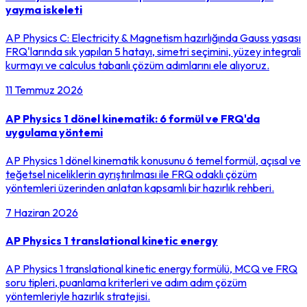
yayma iskeleti
AP Physics C: Electricity & Magnetism hazırlığında Gauss yasası
FRQ'larında sık yapılan 5 hatayı, simetri seçimini, yüzey integrali
kurmayı ve calculus tabanlı çözüm adımlarını ele alıyoruz.
11 Temmuz 2026
AP Physics 1 dönel kinematik: 6 formül ve FRQ'da
uygulama yöntemi
AP Physics 1 dönel kinematik konusunu 6 temel formül, açısal ve
teğetsel niceliklerin ayrıştırılması ile FRQ odaklı çözüm
yöntemleri üzerinden anlatan kapsamlı bir hazırlık rehberi.
7 Haziran 2026
AP Physics 1 translational kinetic energy
AP Physics 1 translational kinetic energy formülü, MCQ ve FRQ
soru tipleri, puanlama kriterleri ve adım adım çözüm
yöntemleriyle hazırlık stratejisi.