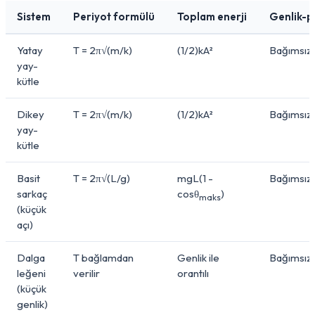
Sistem
Periyot formülü
Toplam enerji
Genlik-pe
Yatay
T = 2π√(m/k)
(1/2)kA²
Bağımsız
yay-
kütle
Dikey
T = 2π√(m/k)
(1/2)kA²
Bağımsız
yay-
kütle
Basit
T = 2π√(L/g)
mgL(1 -
Bağımsız
sarkaç
cosθ
)
maks
(küçük
açı)
Dalga
T bağlamdan
Genlik ile
Bağımsız
leğeni
verilir
orantılı
(küçük
genlik)