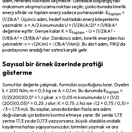
adım, referans noktasını seçmektir. Genellikle başlangıçtaki 
maksimum sıkışma/uzama noktası seçilir, çünkü burada kinetik 
enerji sıfırdır ve toplam enerji sadece potansiyeldir: E
 = 
toplam
(1/2)kA². Üçüncü adım, hedef noktadaki enerji bileşenlerini 
yazmaktır. x = A/2 konumunda U = (1/2)k(A/2)² = (1/8)kA² 
değerine eşittir. Geriye kalan K = E
 - U = (1/2)kA² - 
toplam
(1/8)kA² = (3/8)kA² olur. Dördüncü adım, kinetik enerjiden hızı 
çekmektir: v = √(2K/m) = √(3kA²/(4m)). Bu dört adım, FRQ'da 
puanlayıcının aradığı her satıra karşılık gelir.
Sayısal bir örnek üzerinde pratiği
gösterme
Somut bir değerle çalışmak, formülün soyutluğunu kırar. Diyelim 
k = 200 N/m, m = 0,5 kg ve A = 0,1 m. Bu durumda E
 = 
toplam
(1/2)(200)(0,1)² = 1 J çıkar. x = 0,05 m konumunda U = (1/2)
(200)(0,05)² = 0,25 J olur; K = 0,75 J; hız ise √(2 × 0,75 / 0,5) = 
√3 ≈ 1,73 m/s. Bu sayılar, sınavda birden fazla ara adımı 
doğrulamak için birbirini kontrol etmeye yarar. Bir yerde 1,73 
yerine 17,3 ya da 0,173 yazıyorsanız, büyük olasılıkla ondalık 
kaydırma hatası yapıyorsunuzdur; birimleri yazmak ve ara 