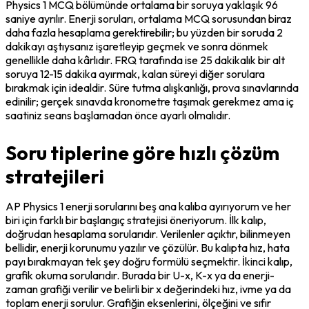
Physics 1 MCQ bölümünde ortalama bir soruya yaklaşık 96 
saniye ayrılır. Enerji soruları, ortalama MCQ sorusundan biraz 
daha fazla hesaplama gerektirebilir; bu yüzden bir soruda 2 
dakikayı aştıysanız işaretleyip geçmek ve sonra dönmek 
genellikle daha kârlıdır. FRQ tarafında ise 25 dakikalık bir alt 
soruya 12-15 dakika ayırmak, kalan süreyi diğer sorulara 
bırakmak için idealdir. Süre tutma alışkanlığı, prova sınavlarında 
edinilir; gerçek sınavda kronometre taşımak gerekmez ama iç 
saatiniz seans başlamadan önce ayarlı olmalıdır.
Soru tiplerine göre hızlı çözüm
stratejileri
AP Physics 1 enerji sorularını beş ana kalıba ayırıyorum ve her 
biri için farklı bir başlangıç stratejisi öneriyorum. İlk kalıp, 
doğrudan hesaplama sorularıdır. Verilenler açıktır, bilinmeyen 
bellidir, enerji korunumu yazılır ve çözülür. Bu kalıpta hız, hata 
payı bırakmayan tek şey doğru formülü seçmektir. İkinci kalıp, 
grafik okuma sorularıdır. Burada bir U-x, K-x ya da enerji-
zaman grafiği verilir ve belirli bir x değerindeki hız, ivme ya da 
toplam enerji sorulur. Grafiğin eksenlerini, ölçeğini ve sıfır 