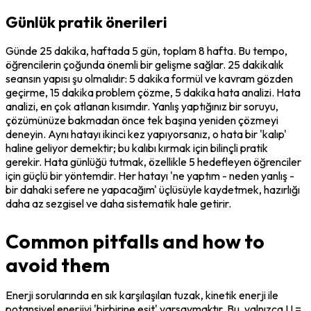
Günlük pratik önerileri
Günde 25 dakika, haftada 5 gün, toplam 8 hafta. Bu tempo, 
öğrencilerin çoğunda önemli bir gelişme sağlar. 25 dakikalık 
seansın yapısı şu olmalıdır: 5 dakika formül ve kavram gözden 
geçirme, 15 dakika problem çözme, 5 dakika hata analizi. Hata 
analizi, en çok atlanan kısımdır. Yanlış yaptığınız bir soruyu, 
çözümünüze bakmadan önce tek başına yeniden çözmeyi 
deneyin. Aynı hatayı ikinci kez yapıyorsanız, o hata bir 'kalıp' 
haline geliyor demektir; bu kalıbı kırmak için bilinçli pratik 
gerekir. Hata günlüğü tutmak, özellikle 5 hedefleyen öğrenciler 
için güçlü bir yöntemdir. Her hatayı 'ne yaptım - neden yanlış - 
bir dahaki sefere ne yapacağım' üçlüsüyle kaydetmek, hazırlığı 
daha az sezgisel ve daha sistematik hale getirir.
Common pitfalls and how to
avoid them
Enerji sorularında en sık karşılaşılan tuzak, kinetik enerji ile 
potansiyel enerjiyi 'birbirine eşit' varsaymaktır. Bu, yalnızca U = 