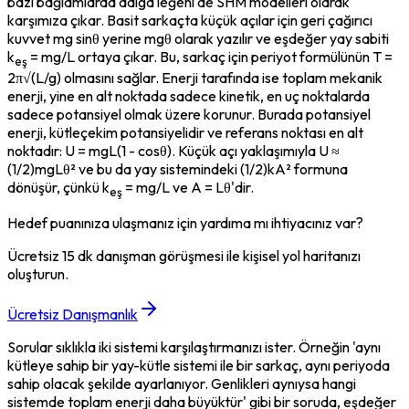
bazı bağlamlarda dalga leğeni de SHM modelleri olarak 
karşımıza çıkar. Basit sarkaçta küçük açılar için geri çağırıcı 
kuvvet mg sinθ yerine mgθ olarak yazılır ve eşdeğer yay sabiti 
k
 = mg/L ortaya çıkar. Bu, sarkaç için periyot formülünün T = 
eş
2π√(L/g) olmasını sağlar. Enerji tarafında ise toplam mekanik 
enerji, yine en alt noktada sadece kinetik, en uç noktalarda 
sadece potansiyel olmak üzere korunur. Burada potansiyel 
enerji, kütleçekim potansiyelidir ve referans noktası en alt 
noktadır: U = mgL(1 - cosθ). Küçük açı yaklaşımıyla U ≈ 
(1/2)mgLθ² ve bu da yay sistemindeki (1/2)kA² formuna 
dönüşür, çünkü k
 = mg/L ve A = Lθ'dir.
eş
Hedef puanınıza ulaşmanız için yardıma mı ihtiyacınız var?
Ücretsiz 15 dk danışman görüşmesi ile kişisel yol haritanızı
oluşturun.
Ücretsiz Danışmanlık
Sorular sıklıkla iki sistemi karşılaştırmanızı ister. Örneğin 'aynı 
kütleye sahip bir yay-kütle sistemi ile bir sarkaç, aynı periyoda 
sahip olacak şekilde ayarlanıyor. Genlikleri aynıysa hangi 
sistemde toplam enerji daha büyüktür' gibi bir soruda, eşdeğer 