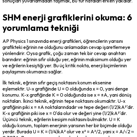
sonuçları yuvarlamadan taşımak, bu tür hataları erken yakalar.
SHM enerji grafiklerini okuma: 6
yorumlama tekniği
AP Physics 1 sınavında enerji grafikleri, öğrencilerin yarısını 
grafikteki eğrinin ne olduğunu anlamadan cevap işaretlemeye 
yönlendirir. Oysa grafik, çoğu zaman tek bir cevap anahtarı 
barındırır: eğrinin sıfır olduğu yer, eğrinin maksimum olduğu yer 
ve eğrilerin kesiştiği yer. Bu üç kritik nokta, enerji biçimlerinin 
paylaşımını okumanızı sağlar.
İlk teknik, eğrinin sıfır geçiş noktasını konum eksenine 
eşlemektir. U-x grafiğinde U = 0 olduğunda x = 0, yani denge 
konumu. K-x grafiğinde K = 0 olduğunda ise x = ±A, yani dönüş 
noktaları. İkinci teknik, eğrinin tepe noktasını okumaktır. U-x 
grafiğinin piki x = ±A noktalarındadır ve tepe değeri (1/2)kA²'dir. 
K-x grafiğinin piki ise x = 0'da olur ve değeri yine (1/2)kA²'dir. 
Üçüncü teknik, eğrilerin kesişim noktasını bulmaktır. U = K 
olduğu konum, toplam enerjinin yarısının her bir biçimde olduğu 
yerdir. Burada U = K = (1/4)kA² olur ve x² = A²/2, yani x = A/√2 ≈ 