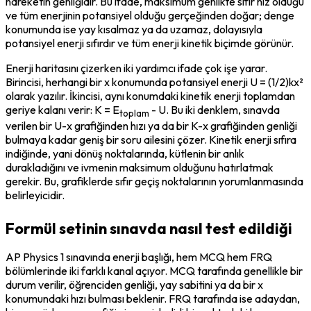
hareketin genliğidir. Bu ifade, maksimum genlikte sıfır hız olduğu 
ve tüm enerjinin potansiyel olduğu gerçeğinden doğar; denge 
konumunda ise yay kısalmaz ya da uzamaz, dolayısıyla 
potansiyel enerji sıfırdır ve tüm enerji kinetik biçimde görünür.
Enerji haritasını çizerken iki yardımcı ifade çok işe yarar. 
Birincisi, herhangi bir x konumunda potansiyel enerji U = (1/2)kx² 
olarak yazılır. İkincisi, aynı konumdaki kinetik enerji toplamdan 
geriye kalanı verir: K = E
 - U. Bu iki denklem, sınavda 
toplam
verilen bir U-x grafiğinden hızı ya da bir K-x grafiğinden genliği 
bulmaya kadar geniş bir soru ailesini çözer. Kinetik enerji sıfıra 
indiğinde, yani dönüş noktalarında, kütlenin bir anlık 
durakladığını ve ivmenin maksimum olduğunu hatırlatmak 
gerekir. Bu, grafiklerde sıfır geçiş noktalarının yorumlanmasında 
belirleyicidir.
Formül setinin sınavda nasıl test edildiği
AP Physics 1 sınavında enerji başlığı, hem MCQ hem FRQ 
bölümlerinde iki farklı kanal açıyor. MCQ tarafında genellikle bir 
durum verilir, öğrenciden genliği, yay sabitini ya da bir x 
konumundaki hızı bulması beklenir. FRQ tarafında ise adaydan, 