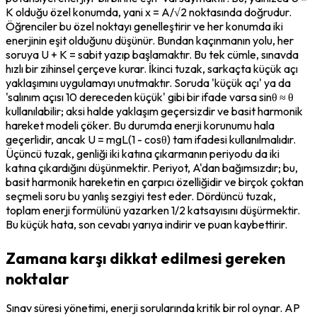
K olduğu özel konumda, yani x = A/√2 noktasında doğrudur. 
Öğrenciler bu özel noktayı genelleştirir ve her konumda iki 
enerjinin eşit olduğunu düşünür. Bundan kaçınmanın yolu, her 
soruya U + K = sabit yazıp başlamaktır. Bu tek cümle, sınavda 
hızlı bir zihinsel çerçeve kurar. İkinci tuzak, sarkaçta küçük açı 
yaklaşımını uygulamayı unutmaktır. Soruda 'küçük açı' ya da 
'salınım açısı 10 dereceden küçük' gibi bir ifade varsa sinθ ≈ θ 
kullanılabilir; aksi halde yaklaşım geçersizdir ve basit harmonik 
hareket modeli çöker. Bu durumda enerji korunumu hala 
geçerlidir, ancak U = mgL(1 - cosθ) tam ifadesi kullanılmalıdır. 
Üçüncü tuzak, genliği iki katına çıkarmanın periyodu da iki 
katına çıkardığını düşünmektir. Periyot, A'dan bağımsızdır; bu, 
basit harmonik hareketin en çarpıcı özelliğidir ve birçok çoktan 
seçmeli soru bu yanlış sezgiyi test eder. Dördüncü tuzak, 
toplam enerji formülünü yazarken 1/2 katsayısını düşürmektir. 
Bu küçük hata, son cevabı yarıya indirir ve puan kaybettirir.
Zamana karşı dikkat edilmesi gereken
noktalar
Sınav süresi yönetimi, enerji sorularında kritik bir rol oynar. AP 