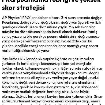
skor stratejisi
AP Physics 1 FRQ'larında her alt soru 3-4 puan arasında değişir. 
Puanlama, doğru sonuç, doğru birim, doğru yön (işaret) ve fizik 
gerekçesi olmak üzere dört sütuna yayılır. Yüksek skor alan 
adaylar bu dört sütunun hepsini kasıtlı olarak doldurur. Yanlış 
sonuç yazsanız bile gerekçe puanını alabilirsiniz; doğru sonucu 
yazıp gerekçe vermezseniz puanınız 1 ya da 2'de kalır. Bu 
yüzden, özellikle enerji sorularında, önce mantığı yazıp sonra 
matematiği eklemek işe yarar.
Yay-kütle FRQ'larında sık yapılan üç hata ve çözüm yolları 
şunlardır. İlk hata, denge konumunu potansiyel enerji sıfır 
noktası olarak kullanmayı unutmaktır. Eğer soruda yatay bir yay 
verilmişse ve yerçekimi ihmal ediliyorsa denge konumu doğru 
referanstır; ancak dikey bir yay verilmişse yayın doğal uzunluk 
konumunu değil, yeni denge konumunu referans almalısınız. 
İkinci hata, genlik ile konumu karıştırmaktır. A, x'in alabileceği 
maksimum mutlak değerdir; herhangi bir x, A'dan büyük 
olamaz. Üçüncü hata, enerji kaybını hesaba katmamaktır. Sınav 
sorusu 'sürtünmeli yüzey' diyorsa enerji korunumu değil, enerji 