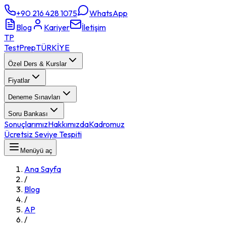
+90 216 428 1075
WhatsApp
Blog
Kariyer
İletişim
TP
TestPrep
TÜRKİYE
Özel Ders & Kurslar
Fiyatlar
Deneme Sınavları
Soru Bankası
Sonuçlarımız
Hakkımızda
Kadromuz
Ücretsiz Seviye Tespiti
Menüyü aç
Ana Sayfa
/
Blog
/
AP
/