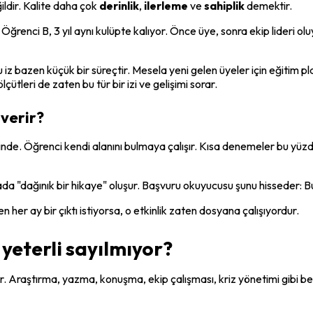
ldir. Kalite daha çok 
derinlik
, 
ilerleme
 ve 
sahiplik
 demektir.
Öğrenci B, 3 yıl aynı kulüpte kalıyor. Önce üye, sonra ekip lideri oluy
iz bazen küçük bir süreçtir. Mesela yeni gelen üyeler için eğitim plan
leri de zaten bu tür bir izi ve gelişimi sorar.
 verir?
minde. Öğrenci kendi alanını bulmaya çalışır. Kısa denemeler bu yüzde
 "dağınık bir hikaye" oluşur. Başvuru okuyucusu şunu hisseder: B
en her ay bir çıktı istiyorsa, o etkinlik zaten dosyana çalışıyordur.
yeterli sayılmıyor?
ir. Araştırma, yazma, konuşma, ekip çalışması, kriz yönetimi gibi be