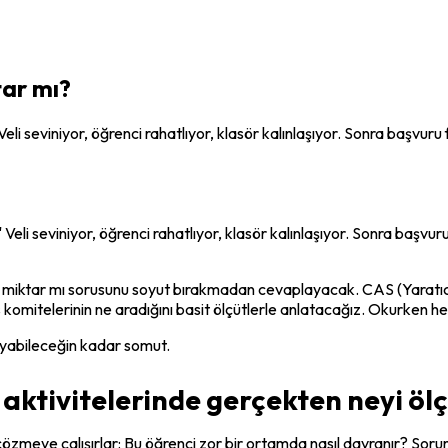
tar mı?
li seviniyor, öğrenci rahatlıyor, klasör kalınlaşıyor. Sonra başvuru f
li seviniyor, öğrenci rahatlıyor, klasör kalınlaşıyor. Sonra başvuru f
e mi miktar mı sorusunu soyut bırakmadan cevaplayacak. CAS (Yaratıcı
s komitelerinin ne aradığını basit ölçütlerle anlatacağız. Okurken h
layabileceğin kadar somut.
ı aktivitelerinde gerçekten neyi öl
meye çalışırlar: Bu öğrenci zor bir ortamda nasıl davranır? Sorumlul