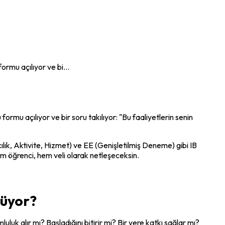
ormu açılıyor ve bi...
ormu açılıyor ve bir soru takılıyor: "Bu faaliyetlerin senin 
lık, Aktivite, Hizmet) ve EE (Genişletilmiş Deneme) gibi IB 
em öğrenci, hem veli olarak netleşeceksin.
çüyor?
uk alır mı? Başladığını bitirir mi? Bir yere katkı sağlar mı?