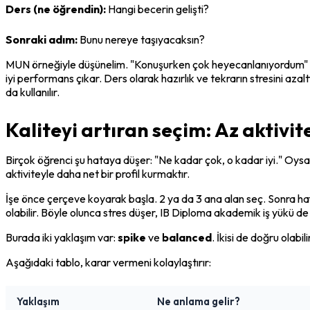
Ders (ne öğrendin):
 Hangi becerin gelişti?
Sonraki adım:
 Bunu nereye taşıyacaksın?
MUN örneğiyle düşünelim. "Konuşurken çok heyecanlanıyordum" bir s
iyi performans çıkar. Ders olarak hazırlık ve tekrarın stresini aza
da kullanılır.
Kaliteyi artıran seçim: Az aktivit
Birçok öğrenci şu hataya düşer: "Ne kadar çok, o kadar iyi." Oysa 
aktiviteyle daha net bir profil kurmaktır.
İşe önce çerçeve koyarak başla. 2 ya da 3 ana alan seç. Sonra haft
olabilir. Böyle olunca stres düşer, IB Diploma akademik iş yükü de 
Burada iki yaklaşım var: 
spike
 ve 
balanced
. İkisi de doğru olabil
Aşağıdaki tablo, karar vermeni kolaylaştırır:
Yaklaşım
Ne anlama gelir?