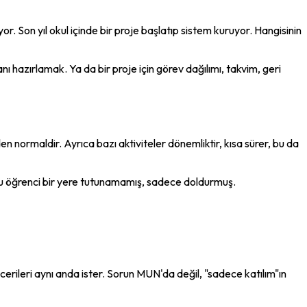
or. Son yıl okul içinde bir proje başlatıp sistem kuruyor. Hangisinin 
ı hazırlamak. Ya da bir proje için görev dağılımı, takvim, geri 
n normaldir. Ayrıca bazı aktiviteler dönemliktir, kısa sürer, bu da 
u öğrenci bir yere tutunamamış, sadece doldurmuş.
cerileri aynı anda ister. Sorun MUN'da değil, "sadece katılım"ın 