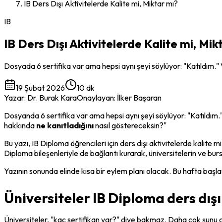
IB Ders Dışı Aktivitelerde Kalite mi, Miktar mı?
IB
IB Ders Dışı Aktivitelerde Kalite mi, Mik
Dosyada 6 sertifika var ama hepsi aynı şeyi söylüyor: "Katıldım." Ve
19 Şubat 2026
10 dk
Yazar
:
Dr. Burak Kara
Onaylayan
:
İlker Başaran
Dosyanda 6 sertifika var ama hepsi aynı şeyi söylüyor: "Katıldım." Ve
hakkında 
ne kanıtladığını
 nasıl göstereceksin?"
Bu yazı, IB Diploma öğrencileri için ders dışı aktivitelerde kalit
Diploma bileşenleriyle de bağlantı kurarak, üniversitelerin ve bur
Yazının sonunda elinde kısa bir eylem planı olacak. Bu hafta baş
Üniversiteler IB Diploma ders dış
Üniversiteler, "kaç sertifikan var?" diye bakmaz. Daha çok şunu çöz