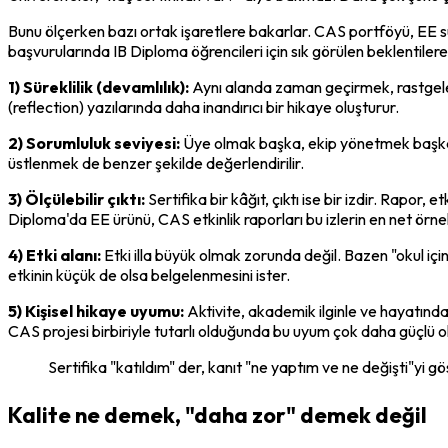
Bunu ölçerken bazı ortak işaretlere bakarlar. CAS portföyü, EE sü
başvurularında IB Diploma öğrencileri için sık görülen beklentilere
1) Süreklilik (devamlılık):
 Aynı alanda zaman geçirmek, rastgele b
(reflection) yazılarında daha inandırıcı bir hikaye oluşturur.
2) Sorumluluk seviyesi:
 Üye olmak başka, ekip yönetmek başka. 
üstlenmek de benzer şekilde değerlendirilir.
3) Ölçülebilir çıktı:
 Sertifika bir kâğıt, çıktı ise bir izdir. Rapor
Diploma'da EE ürünü, CAS etkinlik raporları bu izlerin en net örne
4) Etki alanı:
 Etki illa büyük olmak zorunda değil. Bazen "okul içi
etkinin küçük de olsa belgelenmesini ister.
5) Kişisel hikaye uyumu:
 Aktivite, akademik ilginle ve hayatında
CAS projesi birbiriyle tutarlı olduğunda bu uyum çok daha güçlü o
Sertifika "katıldım" der, kanıt "ne yaptım ve ne değişti"yi g
Kalite ne demek, "daha zor" demek değil