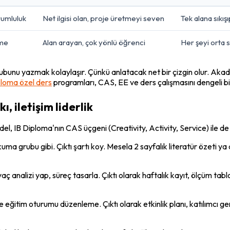
rumluluk
Net ilgisi olan, proje üretmeyi seven
Tek alana sıkış
eme
Alan arayan, çok yönlü öğrenci
Her şeyi orta
ubunu yazmak kolaylaşır. Çünkü anlatacak net bir çizgin olur. Aka
ploma özel ders
 programları, CAS, EE ve ders çalışmasını dengeli 
, iletişim liderlik
model, IB Diploma'nın CAS üçgeni (Creativity, Activity, Service) ile d
okuma grubu gibi. Çıktı şartı koy. Mesela 2 sayfalık literatür özeti y
iyaç analizi yap, süreç tasarla. Çıktı olarak haftalık kayıt, ölçüm t
e eğitim oturumu düzenleme. Çıktı olarak etkinlik planı, katılımcı ge