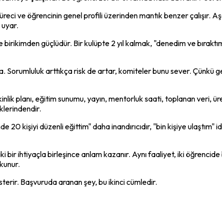
reci ve öğrencinin genel profili üzerinden mantık benzer çalışır. A
 uyar.
irikimden güçlüdür. Bir kulüpte 2 yıl kalmak, "denedim ve bıraktım" 
Sorumluluk arttıkça risk de artar, komiteler bunu sever. Çünkü ger
, etkinlik planı, eğitim sunumu, yayın, mentorluk saati, toplanan veri, ü
klerindendir.
nde 20 kişiyi düzenli eğittim" daha inandırıcıdır, "bin kişiye ulaştı
ki bir ihtiyaçla birleşince anlam kazanır. Aynı faaliyet, iki öğrenc
kunur.
österir. Başvuruda aranan şey, bu ikinci cümledir.