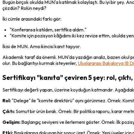
Bugün birçok okulda MUN'a katılmak kolaylaştı. Bu iyi bir şey. A
çözdün? Rolün neydi?
İki cümle arasındaki farkı gör:
"Konferansa katıldım, sertifika aldım."
"Komite için pozisyon kâğıdımı iki kez revize ettim, okulda ye
İkisi de MUN. Ama ikincisi kanıt taşıyor.
Akademik taraf da önemli. MUN'da yazdığın analiz, bazen okul proj
olur. Bu bağlantıyı kurmak isteyenler, 
Uluslararası Bakalorya IB D
Sertifikayı "kanıta" çeviren 5 şey: rol, çıktı,
Sertifikayı değerli yapan, üzerine koyduğun katmandır. Aşağıdaki 
Rol:
 "Delege" ile "komite direktörü" aynı görünmez. Örnek: Komite
Çıktı:
 Somut bir ürün bırak. Örnek: Bir politika raporu, karar metn
Gelişim:
 Başlangıç seviyeni ve ilerlemeni göster. Örnek: İlk pozisy
Etki:
 Başkalarına dokunan bir sonuç üret. Örnek: Yeni üyeler için