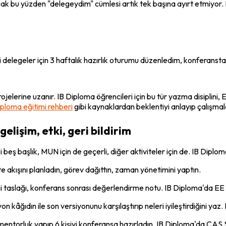
ncak bu yüzden "delegeydim" cümlesi artık tek başına ayırt etmiyor
ni delegeler için 3 haftalık hazırlık oturumu düzenledim, konferanst
elerine uzanır. IB Diploma öğrencileri için bu tür yazma disiplini,
iploma eğitimi rehberi
 gibi kaynaklardan beklentiyi anlayıp çalışmalar
 gelişim, etki, geri bildirim
beş başlık, MUN için de geçerli, diğer aktiviteler için de. IB Dipl
 akışını planladın, görev dağıttın, zaman yönetimini yaptın.
i taslağı, konferans sonrası değerlendirme notu. IB Diploma'da EE ta
on kâğıdın ile son versiyonunu karşılaştırıp neleri iyileştirdiğini ya
 mentorluk yapıp 6 kişiyi konferansa hazırladın. IB Diploma'da CAS S