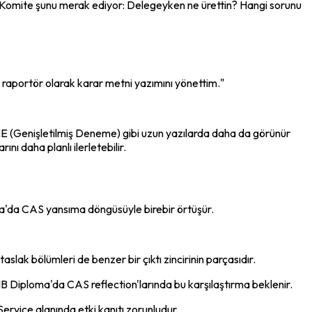
. Komite şunu merak ediyor: Delegeyken ne ürettin? Hangi sorunu 
a raportör olarak karar metni yazımını yönettim."
 EE (Genişletilmiş Deneme) gibi uzun yazılarda daha da görünür 
ını daha planlı ilerletebilir.
oma'da CAS yansıma döngüsüyle birebir örtüşür.
slak bölümleri de benzer bir çıktı zincirinin parçasıdır.
z. IB Diploma'da CAS reflection'larında bu karşılaştırma beklenir.
ervice alanında etki kanıtı zorunludur.