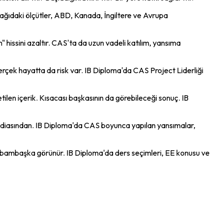
şağıdaki ölçütler, ABD, Kanada, İngiltere ve Avrupa 
hissini azaltır. CAS'ta da uzun vadeli katılım, yansıma 
çek hayatta da risk var. IB Diploma'da CAS Project Liderliği 
retilen içerik. Kısacası başkasının da görebileceği sonuç. IB 
m" iddiasından. IB Diploma'da CAS boyunca yapılan yansımalar, 
ide bambaşka görünür. IB Diploma'da ders seçimleri, EE konusu ve 