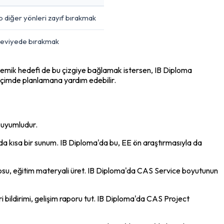
ıp diğer yönleri zayıf bırakmak
 seviyede bırakmak
demik hedefi de bu çizgiye bağlamak istersen, IB Diploma 
biçimde planlamana yardım edebilir.
e uyumludur.
a da kısa bir sunum. IB Diploma'da bu, EE ön araştırmasıyla da 
ablosu, eğitim materyali üret. IB Diploma'da CAS Service boyutunun 
ri bildirimi, gelişim raporu tut. IB Diploma'da CAS Project 