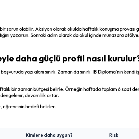
orun olabilir. Aksiyon olarak okulda haftalık konuşma provası grub
lttığını yazarsın. Sonraki adım olarak da okul içinde münazara atöly
eyle daha güçlü profil nasıl kurulur
başvuruda yazı alanı sınırlı. Zaman da sınırlı. IB Diploma'nın kendi
alık bir zaman bütçesi belirle. Örneğin haftada toplam 6 saat ders d
dengelenir, devamlılık artar.
ir, öğrencinin hedefi belirler.
Kimlere daha uygun?
Risk