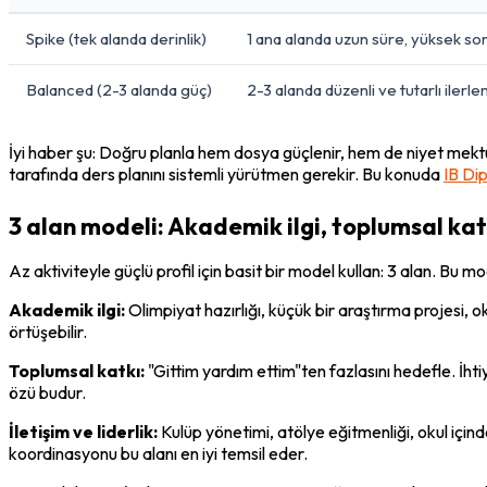
Spike (tek alanda derinlik)
1 ana alanda uzun süre, yüksek so
Balanced (2-3 alanda güç)
2-3 alanda düzenli ve tutarlı ilerl
İyi haber şu: Doğru planla hem dosya güçlenir, hem de niyet mekt
tarafında ders planını sistemli yürütmen gerekir. Bu konuda 
IB Di
3 alan modeli: Akademik ilgi, toplumsal katkı
Az aktiviteyle güçlü profil için basit bir model kullan: 3 alan. Bu 
Akademik ilgi:
 Olimpiyat hazırlığı, küçük bir araştırma projesi, 
örtüşebilir.
Toplumsal katkı:
 "Gittim yardım ettim"ten fazlasını hedefle. İht
özü budur.
İletişim ve liderlik:
 Kulüp yönetimi, atölye eğitmenliği, okul içind
koordinasyonu bu alanı en iyi temsil eder.