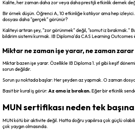
Kalite, her zaman daha zor veya daha prestijli etkinlik demek deği
Bir örnek düşün. Öğrenci A, 10 etkinliğe katılıyor ama hep izleyici. 
dosyası daha "gerçek" görünür?
Kaliteyi artıran şey, "zor görünmek" değil, "somut iz bırakmak." Bu 
bildirim sistemi kurmak. IB Diploma'da CAS Learning Outcomes ölçüt
Miktar ne zaman işe yarar, ne zaman zarar
Miktar bazen işe yarar. Özellikle IB Diploma 1. yıl gibi keşif döne
sorun değildir.
Sorun şu noktada başlar: Her şeyden az yapmak. O zaman dosyada
Basit bir kural iş görür: 
Az ama iz bırakan.
 Eğer bir etkinlik send
MUN sertifikası neden tek başına 
MUN kötü bir aktivite değil. Hatta doğru yapılırsa çok güçlü olabil
çok yaygın olmasında.