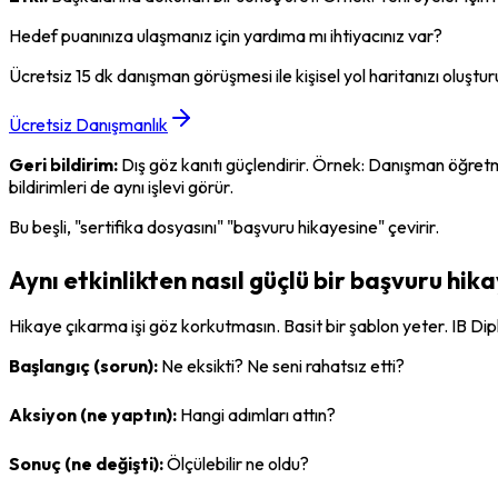
Hedef puanınıza ulaşmanız için yardıma mı ihtiyacınız var?
Ücretsiz 15 dk danışman görüşmesi ile kişisel yol haritanızı oluştur
Ücretsiz Danışmanlık
Geri bildirim:
 Dış göz kanıtı güçlendirir. Örnek: Danışman öğre
bildirimleri de aynı işlevi görür.
Bu beşli, "sertifika dosyasını" "başvuru hikayesine" çevirir.
Aynı etkinlikten nasıl güçlü bir başvuru hika
Hikaye çıkarma işi göz korkutmasın. Basit bir şablon yeter. IB Di
Başlangıç (sorun):
 Ne eksikti? Ne seni rahatsız etti?
Aksiyon (ne yaptın):
 Hangi adımları attın?
Sonuç (ne değişti):
 Ölçülebilir ne oldu?