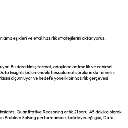
 eşikleri ve etkili hazırlık stratejilerini aktarıyoruz.
yor. Bu daraltılmış format, adayların aritmetik ve cebirsel 
Data Insights bölümündeki hesaplamalı soruların da temelini 
sini ölçümlüyor ve hedefe yönelik bir hazırlık çerçevesi 
nsights. Quantitative Reasoning artık 21 soru, 45 dakika olarak 
udan Problem Solving performansınızı belirleyeceği gibi, Data 