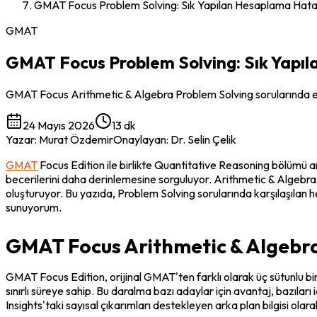
GMAT Focus Problem Solving: Sık Yapılan Hesaplama Hata
GMAT
GMAT Focus Problem Solving: Sık Yapı
GMAT Focus Arithmetic & Algebra Problem Solving sorularında en sık
24 Mayıs 2026
13 dk
Yazar
:
Murat Özdemir
Onaylayan
:
Dr. Selin Çelik
GMAT
 Focus Edition ile birlikte Quantitative Reasoning bölümü a
becerilerini daha derinlemesine sorguluyor. Arithmetic & Algebra
oluşturuyor. Bu yazıda, Problem Solving sorularında karşılaşılan h
sunuyorum.
GMAT Focus Arithmetic & Algebra'
GMAT Focus Edition, orijinal GMAT'ten farklı olarak üç sütunlu bi
sınırlı süreye sahip. Bu daralma bazı adaylar için avantaj, bazılar
Insights'taki sayısal çıkarımları destekleyen arka plan bilgisi olara