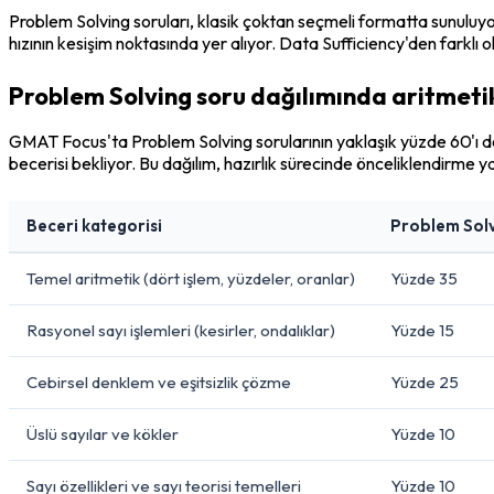
Problem Solving soruları, klasik çoktan seçmeli formatta sunuluy
hızının kesişim noktasında yer alıyor. Data Sufficiency'den farklı 
Problem Solving soru dağılımında aritmetik 
GMAT Focus'ta Problem Solving sorularının yaklaşık yüzde 60'ı do
becerisi bekliyor. Bu dağılım, hazırlık sürecinde önceliklendirme ya
Beceri kategorisi
Problem Solvi
Temel aritmetik (dört işlem, yüzdeler, oranlar)
Yüzde 35
Rasyonel sayı işlemleri (kesirler, ondalıklar)
Yüzde 15
Cebirsel denklem ve eşitsizlik çözme
Yüzde 25
Üslü sayılar ve kökler
Yüzde 10
Sayı özellikleri ve sayı teorisi temelleri
Yüzde 10