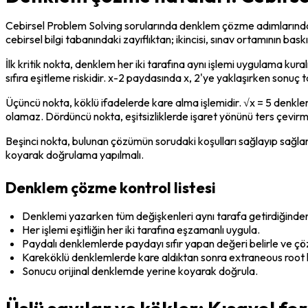
Cebirsel Problem Solving sorularında denklem çözme adımlarında yap
cebirsel bilgi tabanındaki zayıflıktan; ikincisi, sınav ortamının bas
İlk kritik nokta, denklem her iki tarafına aynı işlemi uygulama kura
sıfıra eşitleme riskidir. x-2 paydasında x, 2'ye yaklaşırken sonuç
Üçüncü nokta, köklü ifadelerde kare alma işlemidir. √x = 5 denkl
olamaz. Dördüncü nokta, eşitsizliklerde işaret yönünü ters çevirme h
Beşinci nokta, bulunan çözümün sorudaki koşulları sağlayıp sağl
koyarak doğrulama yapılmalı.
Denklem çözme kontrol listesi
Denklemi yazarken tüm değişkenleri aynı tarafa getirdiğinden
Her işlemi eşitliğin her iki tarafına eşzamanlı uygula.
Paydalı denklemlerde paydayı sıfır yapan değeri belirle ve ç
Kareköklü denklemlerde kare aldıktan sonra extraneous root 
Sonucu orijinal denklemde yerine koyarak doğrula.