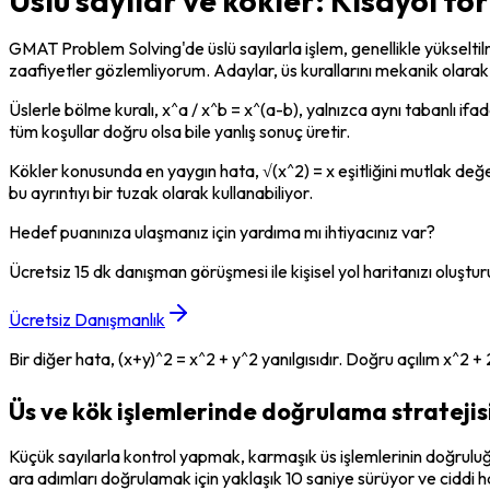
Üslü sayılar ve kökler: Kısayol fo
GMAT Problem Solving'de üslü sayılarla işlem, genellikle yükselti
zaafiyetler gözlemliyorum. Adaylar, üs kurallarını mekanik olarak
Üslerle bölme kuralı, x^a / x^b = x^(a-b), yalnızca aynı tabanlı ifade
tüm koşullar doğru olsa bile yanlış sonuç üretir.
Kökler konusunda en yaygın hata, √(x^2) = x eşitliğini mutlak değe
bu ayrıntıyı bir tuzak olarak kullanabiliyor.
Hedef puanınıza ulaşmanız için yardıma mı ihtiyacınız var?
Ücretsiz 15 dk danışman görüşmesi ile kişisel yol haritanızı oluştur
Ücretsiz Danışmanlık
Bir diğer hata, (x+y)^2 = x^2 + y^2 yanılgısıdır. Doğru açılım x^2 
Üs ve kök işlemlerinde doğrulama stratejis
Küçük sayılarla kontrol yapmak, karmaşık üs işlemlerinin doğruluğ
ara adımları doğrulamak için yaklaşık 10 saniye sürüyor ve ciddi ha