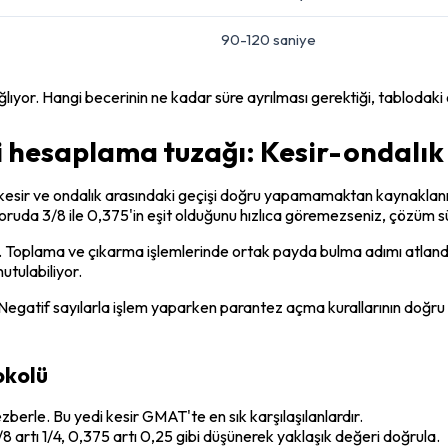
90-120 saniye
ağlıyor. Hangi becerinin ne kadar süre ayrılması gerektiği, tablodaki 
 hesaplama tuzağı: Kesir-ondalık
sir ve ondalık arasındaki geçişi doğru yapamamaktan kaynaklanıyo
ruda 3/8 ile 0,375'in eşit olduğunu hızlıca göremezseniz, çözüm s
ır. Toplama ve çıkarma işlemlerinde ortak payda bulma adımı atlandığı
tulabiliyor.
egatif sayılarla işlem yaparken parantez açma kurallarının doğru u
okolü
 ezberle. Bu yedi kesir GMAT'te en sık karşılaşılanlardır.
8 artı 1/4, 0,375 artı 0,25 gibi düşünerek yaklaşık değeri doğrula.