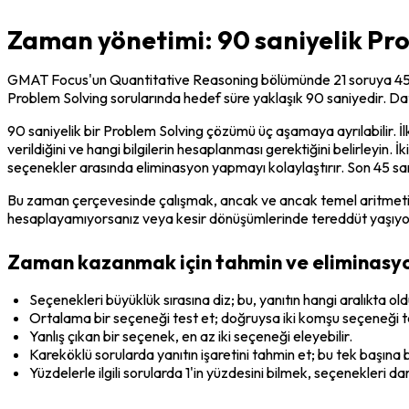
Zaman yönetimi: 90 saniyelik Pr
GMAT Focus'un Quantitative Reasoning bölümünde 21 soruya 45 dak
Problem Solving sorularında hedef süre yaklaşık 90 saniyedir. Data
90 saniyelik bir Problem Solving çözümü üç aşamaya ayrılabilir. İl
verildiğini ve hangi bilgilerin hesaplanması gerektiğini belirleyin
seçenekler arasında eliminasyon yapmayı kolaylaştırır. Son 45 s
Bu zaman çerçevesinde çalışmak, ancak ve ancak temel aritmetik
hesaplayamıyorsanız veya kesir dönüşümlerinde tereddüt yaşıyorsan
Zaman kazanmak için tahmin ve eliminasyo
Seçenekleri büyüklük sırasına diz; bu, yanıtın hangi aralıkta o
Ortalama bir seçeneği test et; doğruysa iki komşu seçeneği t
Yanlış çıkan bir seçenek, en az iki seçeneği eleyebilir.
Kareköklü sorularda yanıtın işaretini tahmin et; bu tek başına
Yüzdelerle ilgili sorularda 1'in yüzdesini bilmek, seçenekleri dara