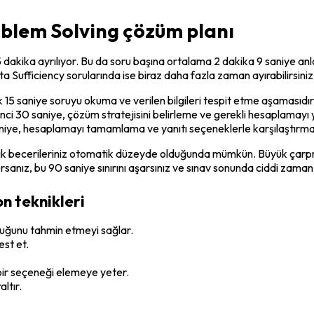
oblem Solving çözüm planı
ika ayrılıyor. Bu da soru başına ortalama 2 dakika 9 saniye anlam
 Sufficiency sorularında ise biraz daha fazla zaman ayırabilirsiniz 
k 15 saniye soruyu okuma ve verilen bilgileri tespit etme aşamasıdı
. İkinci 30 saniye, çözüm stratejisini belirleme ve gerekli hesaplama
aniye, hesaplamayı tamamlama ve yanıtı seçeneklerle karşılaştırma
 becerileriniz otomatik düzeyde olduğunda mümkün. Büyük çarpmal
ız, bu 90 saniye sınırını aşarsınız ve sınav sonunda ciddi zaman ba
n teknikleri
lduğunu tahmin etmeyi sağlar.
est et.
 bir seçeneği elemeye yeter.
ltır.