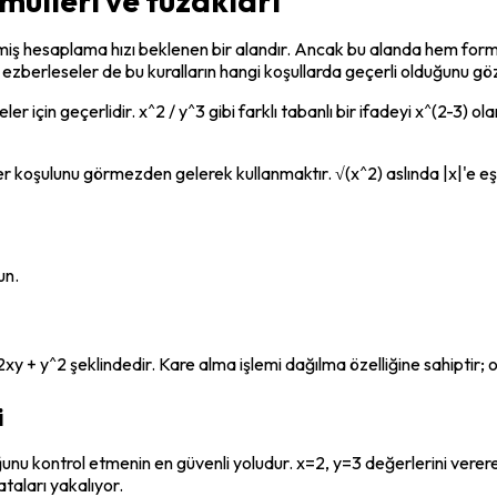
rmülleri ve tuzakları
lmiş hesaplama hızı beklenen bir alandır. Ancak bu alanda hem form
 ezberleseler de bu kuralların hangi koşullarda geçerli olduğunu gö
ler için geçerlidir. x^2 / y^3 gibi farklı tabanlı bir ifadeyi x^(2-3) o
r koşulunu görmezden gelerek kullanmaktır. √(x^2) aslında |x|'e eşi
un.
+ 2xy + y^2 şeklindedir. Kare alma işlemi dağılma özelliğine sahiptir
i
unu kontrol etmenin en güvenli yoludur. x=2, y=3 değerlerini verere
taları yakalıyor.