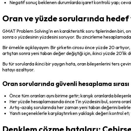
Negatif sonuç beklenen durumlarda işaret kontrolü yap; cevabı
Oran ve yüzde sorularında hedef 
GMAT Problem Solving'in en karakteristik soru tiplerinden biri, ora
sonra o yüzdesinin yüzdesini soruyor. Bu zincirleme hesaplamada h
Bir örnekle açıklayayım: Bir şirketin cirosu önce yüzde 20 artıyor,
artıştan sonra yeni taban değer değiştiği için, ikinci yüzde 20'lik
Bu tür sorularda ikinci bir yaygın hata, oran bileşenlerini ters çev
hatayı azaltıyor.
Oran sorularında güvenli hesaplama sırası
Önce tüm oranları aynı birime getir; karışık oranlarda bileşenle
Her yüzde hesaplamasında önce 1'in yüzdesini bul, sonra ora
Artış-azalış sorularında her zaman yeni taban değerini belirl
Yanıtı seçeneklerle karşılaştırırken yaklaşık değeri kontrol et;
Denklem çözme hataları: Cebirse