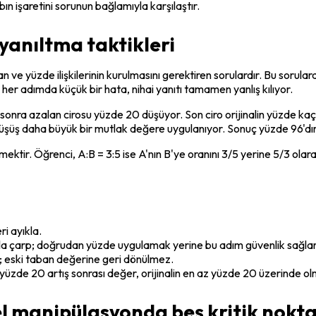
n işaretini sorunun bağlamıyla karşılaştır.
yanıltma taktikleri
n ve yüzde ilişkilerinin kurulmasını gerektiren sorulardır. Bu sorula
er adımda küçük bir hata, nihai yanıtı tamamen yanlış kılıyor.
 sonra azalan cirosu yüzde 20 düşüyor. Son ciro orijinalin yüzde kaç
 düşüş daha büyük bir mutlak değere uygulanıyor. Sonuç yüzde 96'dır; 
irmektir. Öğrenci, A:B = 3:5 ise A'nın B'ye oranını 3/5 yerine 5/3 ola
ri ayıkla.
nla çarp; doğrudan yüzde uygulamak yerine bu adım güvenlik sağlar
e; eski taban değerine geri dönülmez.
 yüzde 20 artış sonrası değer, orijinalin en az yüzde 20 üzerinde ol
l manipülasyonda beş kritik nokt