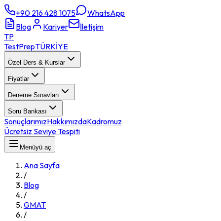
+90 216 428 1075
WhatsApp
Blog
Kariyer
İletişim
TP
TestPrep
TÜRKİYE
Özel Ders & Kurslar
Fiyatlar
Deneme Sınavları
Soru Bankası
Sonuçlarımız
Hakkımızda
Kadromuz
Ücretsiz Seviye Tespiti
Menüyü aç
Ana Sayfa
/
Blog
/
GMAT
/