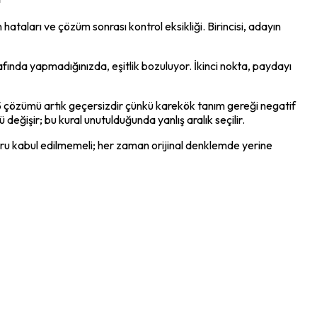
aları ve çözüm sonrası kontrol eksikliği. Birincisi, adayın 
rafında yapmadığınızda, eşitlik bozuluyor. İkinci nokta, paydayı 
5 çözümü artık geçersizdir çünkü karekök tanım gereği negatif 
 değişir; bu kural unutulduğunda yanlış aralık seçilir.
u kabul edilmemeli; her zaman orijinal denklemde yerine 