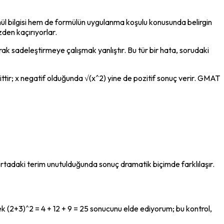
ül bilgisi hem de formülün uygulanma koşulu konusunda belirgin 
zden kaçırıyorlar.
larak sadeleştirmeye çalışmak yanlıştır. Bu tür bir hata, sorudaki 
ttir; x negatif olduğunda √(x^2) yine de pozitif sonuç verir. GMAT 
; ortadaki terim unutulduğunda sonuç dramatik biçimde farklılaşır.
k (2+3)^2 = 4 + 12 + 9 = 25 sonucunu elde ediyorum; bu kontrol, 