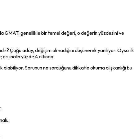
rda GMAT, genellikle bir temel değeri, o değerin yüzdesini ve 
ıdır? Çoğu aday, değişim olmadığını düşünerek yanılıyor. Oysa ilk 
orijinalin yüzde 4 altında.
rak alabiliyor. Sorunun ne sorduğunu dikkatle okuma alışkanlığı bu 
.
malı.
a