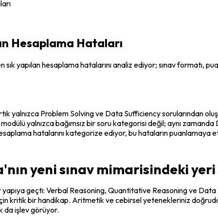
ları
lan Hesaplama Hataları
 yapılan hesaplama hatalarını analiz ediyor; sınav formatı, puanlama
rtık yalnızca Problem Solving ve Data Sufficiency sorularından oluşu
 modülü yalnızca bağımsız bir soru kategorisi değil; aynı zamanda 
esaplama hatalarını kategorize ediyor, bu hataların puanlamaya etki
nın yeni sınav mimarisindeki yeri
r yapıya geçti: Verbal Reasoning, Quantitative Reasoning ve Data I
ı için kritik bir handikap. Aritmetik ve cebirsel yetenekleriniz doğr
k da işlev görüyor.