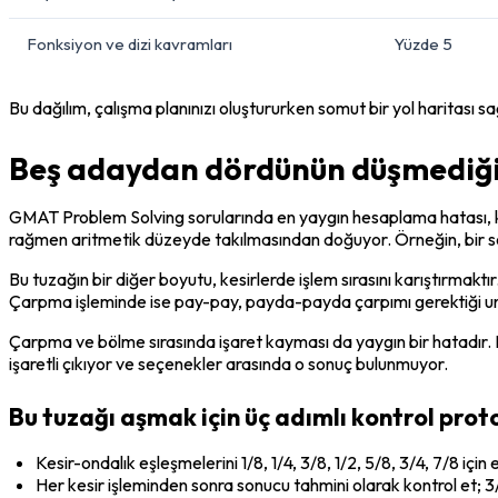
Fonksiyon ve dizi kavramları
Yüzde 5
Bu dağılım, çalışma planınızı oluştururken somut bir yol haritası s
Beş adaydan dördünün düşmediği
GMAT Problem Solving sorularında en yaygın hesaplama hatası, ke
rağmen aritmetik düzeyde takılmasından doğuyor. Örneğin, bir so
Bu tuzağın bir diğer boyutu, kesirlerde işlem sırasını karıştırmakt
Çarpma işleminde ise pay-pay, payda-payda çarpımı gerektiği unu
Çarpma ve bölme sırasında işaret kayması da yaygın bir hatadır. N
işaretli çıkıyor ve seçenekler arasında o sonuç bulunmuyor.
Bu tuzağı aşmak için üç adımlı kontrol prot
Kesir-ondalık eşleşmelerini 1/8, 1/4, 3/8, 1/2, 5/8, 3/4, 7/8 için
Her kesir işleminden sonra sonucu tahmini olarak kontrol et; 3/