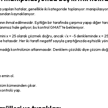
ılan hatalar, genellikle iki kategoride toplanıyor: manipülasyon hat
kısından kaynaklanıyor.
lının ihmal edilmesidir. Eşitliğin bir tarafında çarpma yapıp diğer ta
 tanımsız hale geliyor; bu kontrol GMAT'te bekleniyor.
emini x = 25 olarak çözmek doğru, ancak √x = -5 denkleminde x = 2
atasıdır. Her iki tarafı negatif sayıyla çarptığınızda eşitsizlik yönü
amadığı kontrolünün atlanmasıdır. Denklem çözüldü diye çözüm doğr
 emin ol.
özüm kümesinden çıkar.
kontrolü yap.