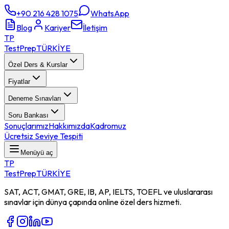
+90 216 428 1075
WhatsApp
Blog
Kariyer
İletişim
TP
TestPrep
TÜRKİYE
Özel Ders & Kurslar
Fiyatlar
Deneme Sınavları
Soru Bankası
Sonuçlarımız
Hakkımızda
Kadromuz
Ücretsiz Seviye Tespiti
Menüyü aç
TP
TestPrep
TÜRKİYE
SAT, ACT, GMAT, GRE, IB, AP, IELTS, TOEFL ve uluslararası
sınavlar için dünya çapında online özel ders hizmeti.