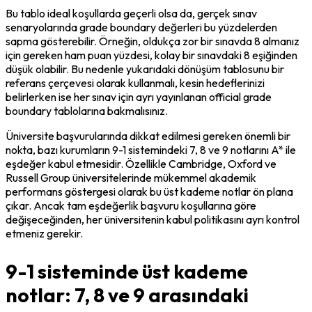
Bu tablo ideal koşullarda geçerli olsa da, gerçek sınav 
senaryolarında grade boundary değerleri bu yüzdelerden 
sapma gösterebilir. Örneğin, oldukça zor bir sınavda 8 almanız 
için gereken ham puan yüzdesi, kolay bir sınavdaki 8 eşiğinden 
düşük olabilir. Bu nedenle yukarıdaki dönüşüm tablosunu bir 
referans çerçevesi olarak kullanmalı, kesin hedeflerinizi 
belirlerken ise her sınav için ayrı yayınlanan official grade 
boundary tablolarına bakmalısınız.
Üniversite başvurularında dikkat edilmesi gereken önemli bir 
nokta, bazı kurumların 9-1 sistemindeki 7, 8 ve 9 notlarını A* ile 
eşdeğer kabul etmesidir. Özellikle Cambridge, Oxford ve 
Russell Group üniversitelerinde mükemmel akademik 
performans göstergesi olarak bu üst kademe notlar ön plana 
çıkar. Ancak tam eşdeğerlik başvuru koşullarına göre 
değişeceğinden, her üniversitenin kabul politikasını ayrı kontrol 
etmeniz gerekir.
9-1 sisteminde üst kademe
notlar: 7, 8 ve 9 arasındaki