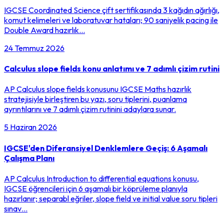
IGCSE Coordinated Science çift sertifikasında 3 kağıdın ağırlığı,
komut kelimeleri ve laboratuvar hataları; 90 saniyelik pacing ile
Double Award hazırlık…
24 Temmuz 2026
Calculus slope fields konu anlatımı ve 7 adımlı çizim rutini
AP Calculus slope fields konusunu IGCSE Maths hazırlık
stratejisiyle birleştiren bu yazı, soru tiplerini, puanlama
ayrıntılarını ve 7 adımlı çizim rutinini adaylara sunar.
5 Haziran 2026
IGCSE'den Diferansiyel Denklemlere Geçiş: 6 Aşamalı
Çalışma Planı
AP Calculus Introduction to differential equations konusu,
IGCSE öğrencileri için 6 aşamalı bir köprüleme planıyla
hazırlanır; separabl eğriler, slope field ve initial value soru tipleri
sınav…