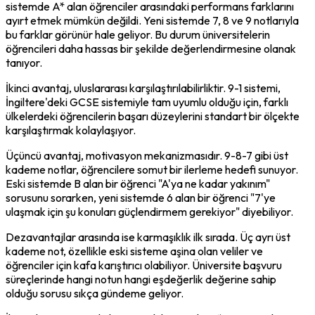
sistemde A* alan öğrenciler arasındaki performans farklarını 
ayırt etmek mümkün değildi. Yeni sistemde 7, 8 ve 9 notlarıyla 
bu farklar görünür hale geliyor. Bu durum üniversitelerin 
öğrencileri daha hassas bir şekilde değerlendirmesine olanak 
tanıyor.
İkinci avantaj, uluslararası karşılaştırılabilirliktir. 9-1 sistemi, 
İngiltere'deki GCSE sistemiyle tam uyumlu olduğu için, farklı 
ülkelerdeki öğrencilerin başarı düzeylerini standart bir ölçekte 
karşılaştırmak kolaylaşıyor.
Üçüncü avantaj, motivasyon mekanizmasıdır. 9-8-7 gibi üst 
kademe notlar, öğrencilere somut bir ilerleme hedefi sunuyor. 
Eski sistemde B alan bir öğrenci "A'ya ne kadar yakınım" 
sorusunu sorarken, yeni sistemde 6 alan bir öğrenci "7'ye 
ulaşmak için şu konuları güçlendirmem gerekiyor" diyebiliyor.
Dezavantajlar arasında ise karmaşıklık ilk sırada. Üç ayrı üst 
kademe not, özellikle eski sisteme aşina olan veliler ve 
öğrenciler için kafa karıştırıcı olabiliyor. Üniversite başvuru 
süreçlerinde hangi notun hangi eşdeğerlik değerine sahip 
olduğu sorusu sıkça gündeme geliyor.