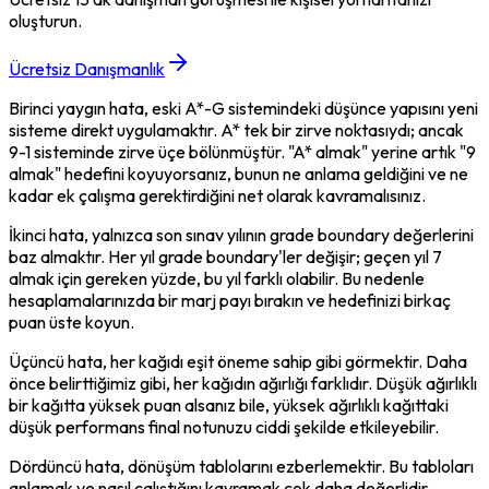
oluşturun.
Ücretsiz Danışmanlık
Birinci yaygın hata, eski A*-G sistemindeki düşünce yapısını yeni 
sisteme direkt uygulamaktır. A* tek bir zirve noktasıydı; ancak 
9-1 sisteminde zirve üçe bölünmüştür. "A* almak" yerine artık "9 
almak" hedefini koyuyorsanız, bunun ne anlama geldiğini ve ne 
kadar ek çalışma gerektirdiğini net olarak kavramalısınız.
İkinci hata, yalnızca son sınav yılının grade boundary değerlerini 
baz almaktır. Her yıl grade boundary'ler değişir; geçen yıl 7 
almak için gereken yüzde, bu yıl farklı olabilir. Bu nedenle 
hesaplamalarınızda bir marj payı bırakın ve hedefinizi birkaç 
puan üste koyun.
Üçüncü hata, her kağıdı eşit öneme sahip gibi görmektir. Daha 
önce belirttiğimiz gibi, her kağıdın ağırlığı farklıdır. Düşük ağırlıklı 
bir kağıtta yüksek puan alsanız bile, yüksek ağırlıklı kağıttaki 
düşük performans final notunuzu ciddi şekilde etkileyebilir.
Dördüncü hata, dönüşüm tablolarını ezberlemektir. Bu tabloları 
anlamak ve nasıl çalıştığını kavramak çok daha değerlidir. 