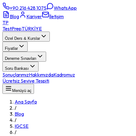
+90 216 428 1075
WhatsApp
Blog
Kariyer
İletişim
TP
TestPrep
TÜRKİYE
Özel Ders & Kurslar
Fiyatlar
Deneme Sınavları
Soru Bankası
Sonuçlarımız
Hakkımızda
Kadromuz
Ücretsiz Seviye Tespiti
Menüyü aç
Ana Sayfa
/
Blog
/
IGCSE
/