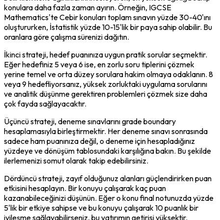
konulara daha fazla zaman ayırın. Örneğin, IGCSE 
Mathematics'te Cebir konuları toplam sınavın yüzde 30-40'ını 
oluştururken, İstatistik yüzde 10-15'lik bir paya sahip olabilir. Bu 
oranlara göre çalışma sürenizi dağıtın.
İkinci strateji, hedef puanınıza uygun pratik sorular seçmektir. 
Eğer hedefiniz 5 veya 6 ise, en zorlu soru tiplerini çözmek 
yerine temel ve orta düzey sorulara hakim olmaya odaklanın. 8 
veya 9 hedefliyorsanız, yüksek zorluktaki uygulama sorularını 
ve analitik düşünme gerektiren problemleri çözmek size daha 
çok fayda sağlayacaktır.
Üçüncü strateji, deneme sınavlarını grade boundary 
hesaplamasıyla birleştirmektir. Her deneme sınavı sonrasında 
sadece ham puanınıza değil, o deneme için hesapladığınız 
yüzdeye ve dönüşüm tablosundaki karşılığına bakın. Bu şekilde 
ilerlemenizi somut olarak takip edebilirsiniz.
Dördüncü strateji, zayıf olduğunuz alanları güçlendirirken puan 
etkisini hesaplayın. Bir konuyu çalışarak kaç puan 
kazanabileceğinizi düşünün. Eğer o konu final notunuzda yüzde 
5'lik bir etkiye sahipse ve bu konuyu çalışarak 10 puanlık bir 
iyileşme sağlayabilirseniz, bu yatırımın getirisi yüksektir.