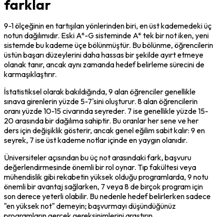
farklar
9-1 ölçeğinin en tartışılan yönlerinden biri, en üst kademedeki üç 
notun dağılımıdır. Eski A*-G sisteminde A* tek bir not iken, yeni 
sistemde bu kademe üçe bölünmüştür. Bu bölünme, öğrencilerin 
üstün başarı düzeylerini daha hassas bir şekilde ayırt etmeye 
olanak tanır, ancak aynı zamanda hedef belirleme sürecini de 
karmaşıklaştırır.
İstatistiksel olarak bakıldığında, 9 alan öğrenciler genellikle 
sınava girenlerin yüzde 5-7'sini oluşturur. 8 alan öğrencilerin 
oranı yüzde 10-15 civarında seyreder. 7 ise genellikle yüzde 15-
20 arasında bir dağılıma sahiptir. Bu oranlar her sene ve her 
ders için değişiklik gösterir, ancak genel eğilim sabit kalır: 9 en 
seyrek, 7 ise üst kademe notlar içinde en yaygın olanıdır.
Üniversiteler açısından bu üç not arasındaki fark, başvuru 
değerlendirmesinde önemli bir rol oynar. Tıp fakültesi veya 
mühendislik gibi rekabetin yüksek olduğu programlarda, 9 notu 
önemli bir avantaj sağlarken, 7 veya 8 de birçok program için 
son derece yeterli olabilir. Bu nedenle hedef belirlerken sadece 
"en yüksek not" demeyin; başvurmayı düşündüğünüz 
programların gerçek gereksinimlerini araştırın.