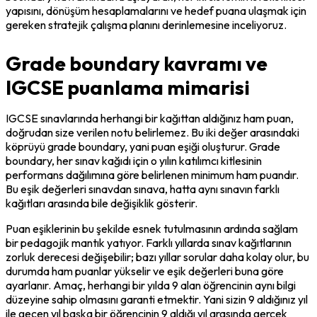
yapısını, dönüşüm hesaplamalarını ve hedef puana ulaşmak için 
gereken stratejik çalışma planını derinlemesine inceliyoruz.
Grade boundary kavramı ve
IGCSE puanlama mimarisi
IGCSE sınavlarında herhangi bir kağıttan aldığınız ham puan, 
doğrudan size verilen notu belirlemez. Bu iki değer arasındaki 
köprüyü grade boundary, yani puan eşiği oluşturur. Grade 
boundary, her sınav kağıdı için o yılın katılımcı kitlesinin 
performans dağılımına göre belirlenen minimum ham puandır. 
Bu eşik değerleri sınavdan sınava, hatta aynı sınavın farklı 
kağıtları arasında bile değişiklik gösterir.
Puan eşiklerinin bu şekilde esnek tutulmasının ardında sağlam 
bir pedagojik mantık yatıyor. Farklı yıllarda sınav kağıtlarının 
zorluk derecesi değişebilir; bazı yıllar sorular daha kolay olur, bu 
durumda ham puanlar yükselir ve eşik değerleri buna göre 
ayarlanır. Amaç, herhangi bir yılda 9 alan öğrencinin aynı bilgi 
düzeyine sahip olmasını garanti etmektir. Yani sizin 9 aldığınız yıl 
ile geçen yıl başka bir öğrencinin 9 aldığı yıl arasında gerçek 