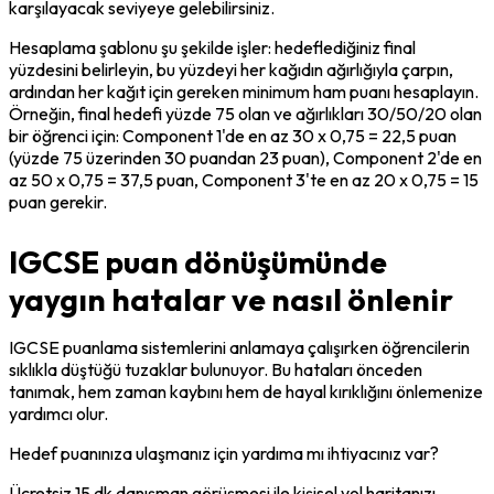
karşılayacak seviyeye gelebilirsiniz.
Hesaplama şablonu şu şekilde işler: hedeflediğiniz final 
yüzdesini belirleyin, bu yüzdeyi her kağıdın ağırlığıyla çarpın, 
ardından her kağıt için gereken minimum ham puanı hesaplayın. 
Örneğin, final hedefi yüzde 75 olan ve ağırlıkları 30/50/20 olan 
bir öğrenci için: Component 1'de en az 30 x 0,75 = 22,5 puan 
(yüzde 75 üzerinden 30 puandan 23 puan), Component 2'de en 
az 50 x 0,75 = 37,5 puan, Component 3'te en az 20 x 0,75 = 15 
puan gerekir.
IGCSE puan dönüşümünde
yaygın hatalar ve nasıl önlenir
IGCSE puanlama sistemlerini anlamaya çalışırken öğrencilerin 
sıklıkla düştüğü tuzaklar bulunuyor. Bu hataları önceden 
tanımak, hem zaman kaybını hem de hayal kırıklığını önlemenize 
yardımcı olur.
Hedef puanınıza ulaşmanız için yardıma mı ihtiyacınız var?
Ücretsiz 15 dk danışman görüşmesi ile kişisel yol haritanızı