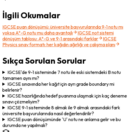
İlgili Okumalar
IGCSE puan dönüşümü: üniversite başvurularında 9-1 notu mı
yoksa A*-G notu mu daha avantajlı
IGCSE not sistemi
dönüşüm tablosu: A*-G ve 9-1 arasındaki farklar
IGCSE
Physics sınav formatı: her kağıdın ağırlığı ve çalışma planı
Sıkça Sorulan Sorular
IGCSE'de 9-1 sisteminde 7 notu ile eski sistemdeki B notu
tamamen aynı mı?
IGCSE sınavında her kağıt için ayrı grade boundary mi
belirlenir?
IGCSE hazırlığında hedef puanıma ulaşmak için kaç deneme
sınavı çözmeliyim?
IGCSE 9-1 sisteminde 8 almak ile 9 almak arasındaki fark
üniversite başvurularında nasıl değerlendirilir?
IGCSE puan dönüşümünde 'U' notu ne anlama gelir ve bu
durumda ne yapılmalı?