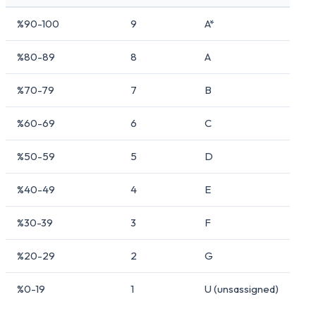
%90-100
9
A*
%80-89
8
A
%70-79
7
B
%60-69
6
C
%50-59
5
D
%40-49
4
E
%30-39
3
F
%20-29
2
G
%0-19
1
U (unsassigned)