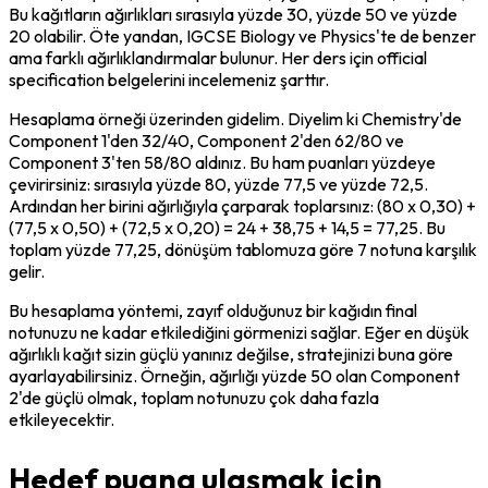
Bu kağıtların ağırlıkları sırasıyla yüzde 30, yüzde 50 ve yüzde 
20 olabilir. Öte yandan, IGCSE Biology ve Physics'te de benzer 
ama farklı ağırlıklandırmalar bulunur. Her ders için official 
specification belgelerini incelemeniz şarttır.
Hesaplama örneği üzerinden gidelim. Diyelim ki Chemistry'de 
Component 1'den 32/40, Component 2'den 62/80 ve 
Component 3'ten 58/80 aldınız. Bu ham puanları yüzdeye 
çevirirsiniz: sırasıyla yüzde 80, yüzde 77,5 ve yüzde 72,5. 
Ardından her birini ağırlığıyla çarparak toplarsınız: (80 x 0,30) + 
(77,5 x 0,50) + (72,5 x 0,20) = 24 + 38,75 + 14,5 = 77,25. Bu 
toplam yüzde 77,25, dönüşüm tablomuza göre 7 notuna karşılık 
gelir.
Bu hesaplama yöntemi, zayıf olduğunuz bir kağıdın final 
notunuzu ne kadar etkilediğini görmenizi sağlar. Eğer en düşük 
ağırlıklı kağıt sizin güçlü yanınız değilse, stratejinizi buna göre 
ayarlayabilirsiniz. Örneğin, ağırlığı yüzde 50 olan Component 
2'de güçlü olmak, toplam notunuzu çok daha fazla 
etkileyecektir.
Hedef puana ulaşmak için