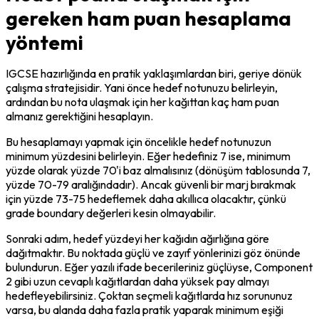
gereken ham puan hesaplama
yöntemi
IGCSE hazırlığında en pratik yaklaşımlardan biri, geriye dönük 
çalışma stratejisidir. Yani önce hedef notunuzu belirleyin, 
ardından bu nota ulaşmak için her kağıttan kaç ham puan 
almanız gerektiğini hesaplayın.
Bu hesaplamayı yapmak için öncelikle hedef notunuzun 
minimum yüzdesini belirleyin. Eğer hedefiniz 7 ise, minimum 
yüzde olarak yüzde 70'i baz almalısınız (dönüşüm tablosunda 7, 
yüzde 70-79 aralığındadır). Ancak güvenli bir marj bırakmak 
için yüzde 73-75 hedeflemek daha akıllıca olacaktır, çünkü 
grade boundary değerleri kesin olmayabilir.
Sonraki adım, hedef yüzdeyi her kağıdın ağırlığına göre 
dağıtmaktır. Bu noktada güçlü ve zayıf yönlerinizi göz önünde 
bulundurun. Eğer yazılı ifade becerileriniz güçlüyse, Component 
2 gibi uzun cevaplı kağıtlardan daha yüksek pay almayı 
hedefleyebilirsiniz. Çoktan seçmeli kağıtlarda hız sorununuz 
varsa, bu alanda daha fazla pratik yaparak minimum eşiği 