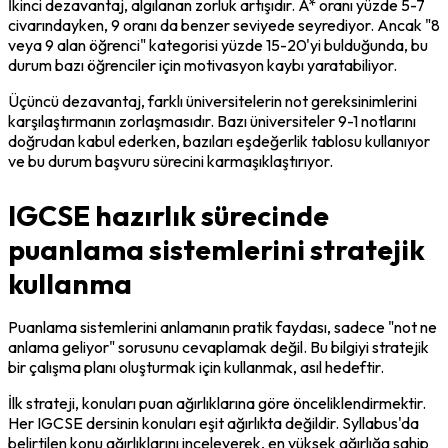
İkinci dezavantaj, algılanan zorluk artışıdır. A* oranı yüzde 5-7 
civarındayken, 9 oranı da benzer seviyede seyrediyor. Ancak "8 
veya 9 alan öğrenci" kategorisi yüzde 15-20'yi bulduğunda, bu 
durum bazı öğrenciler için motivasyon kaybı yaratabiliyor.
Üçüncü dezavantaj, farklı üniversitelerin not gereksinimlerini 
karşılaştırmanın zorlaşmasıdır. Bazı üniversiteler 9-1 notlarını 
doğrudan kabul ederken, bazıları eşdeğerlik tablosu kullanıyor 
ve bu durum başvuru sürecini karmaşıklaştırıyor.
IGCSE hazırlık sürecinde
puanlama sistemlerini stratejik
kullanma
Puanlama sistemlerini anlamanın pratik faydası, sadece "not ne 
anlama geliyor" sorusunu cevaplamak değil. Bu bilgiyi stratejik 
bir çalışma planı oluşturmak için kullanmak, asıl hedeftir.
İlk strateji, konuları puan ağırlıklarına göre önceliklendirmektir. 
Her IGCSE dersinin konuları eşit ağırlıkta değildir. Syllabus'da 
belirtilen konu ağırlıklarını inceleyerek, en yüksek ağırlığa sahip 