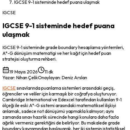
IGCSE 9-1 sisteminde hedef puana ulaşmak
IGCSE
IGCSE 9-1 sisteminde hedef puana
ulaşmak
IGCSE 9-1 sisteminde grade boundary hesaplama yöntemleri,
A*-G dönüşüm matematigi ve her kağıt için hedef puan
stratejisi oluşturma rehberi.
19 Mayıs 2026
11 dk
Yazar
:
Nihan Çelik
Onaylayan
:
Deniz Arslan
IGCSE
 sınavlarında puanlama sistemleri arasındaki geçiş, 
öğrenciler ve veliler için karmaşık bir coğrafya oluşturuyor. 
Cambridge International ve Edexcel tarafından kullanılan 9-1 
ölçeği ile eski A*-G sistemi arasındaki matematiksel ilişkiyi 
anlamak, sadece not dönüşümü yapmakla kalmıyor; aynı 
zamanda sınav hazırlık sürecinde hangi konulara daha fazla 
ağırlık vermeniz gerektiğini de belirliyor. Bu makalede grade 
boundary kavramından başlayarak, her iki sistemin istatistiksel 