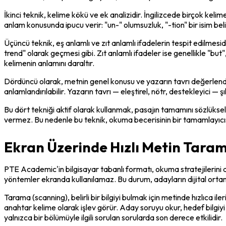
İkinci teknik, kelime kökü ve ek analizidir. İngilizcede birçok kel
anlam konusunda ipucu verir: "un-" olumsuzluk, "-tion" bir isim beli
Üçüncü teknik, eş anlamlı ve zıt anlamlı ifadelerin tespit edilmesi
trend" olarak geçmesi gibi. Zıt anlamlı ifadeler ise genellikle "but"
kelimenin anlamını daraltır.
Dördüncü olarak, metnin genel konusu ve yazarın tavrı değerlendiril
anlamlandırılabilir. Yazarın tavrı — eleştirel, nötr, destekleyici — ş
Bu dört tekniği aktif olarak kullanmak, pasajın tamamını sözlükse
vermez. Bu nedenle bu teknik, okuma becerisinin bir tamamlayıcısı
Ekran Üzerinde Hızlı Metin Taram
PTE Academic'in bilgisayar tabanlı formatı, okuma stratejilerini 
yöntemler ekranda kullanılamaz. Bu durum, adayların dijital ortam
Tarama (scanning), belirli bir bilgiyi bulmak için metinde hızlıca i
anahtar kelime olarak işlev görür. Aday soruyu okur, hedef bilgiyi be
yalnızca bir bölümüyle ilgili sorulan sorularda son derece etkilidir.