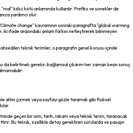
 "mal" kökü kötü anlamında kullanılır. Prefiks ve sonekler de 
anıza yardımcı olur.
ir. "Climate change" kavramının sonraki paragrafta "global warming 
r, iki ifade arasındaki anlam farkını netleştirerek bilinmeyen 
bahsedilen teknik terimler, o paragrafın genel konusu içinde 
unu da belirtmek gerekir: bağlamsal çıkarım her zaman kesin sonuç 
almamalıdır.
 altını çizmek veya sayfayı gözle taramak gibi fiziksel 
ılar.
metninde geçen bir isim, tarih, rakam veya teknik terim, taranacak 
tirir. Bu teknik, özellikle detay gerektiren sorularda ve pasajın 