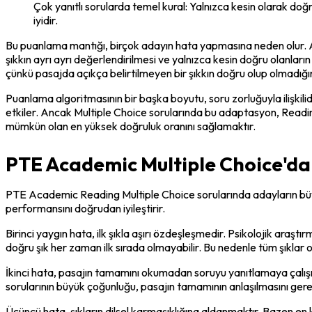
Çok yanıtlı sorularda temel kural: Yalnızca kesin olarak d
iyidir.
Bu puanlama mantığı, birçok adayın hata yapmasına neden olur. Aday
şıkkın ayrı ayrı değerlendirilmesi ve yalnızca kesin doğru olanların
çünkü pasajda açıkça belirtilmeyen bir şıkkın doğru olup olmadığın
Puanlama algoritmasının bir başka boyutu, soru zorluğuyla ilişkilid
etkiler. Ancak Multiple Choice sorularında bu adaptasyon, Readin
mümkün olan en yüksek doğruluk oranını sağlamaktır.
PTE Academic Multiple Choice'da
PTE Academic Reading Multiple Choice sorularında adayların büyük
performansını doğrudan iyileştirir.
Birinci yaygın hata, ilk şıkla aşırı özdeşleşmedir. Psikolojik ara
doğru şık her zaman ilk sırada olmayabilir. Bu nedenle tüm şıklar o
İkinci hata, pasajın tamamını okumadan soruyu yanıtlamaya çalış
sorularının büyük çoğunluğu, pasajın tamamının anlaşılmasını gerekt
Üçüncü hata, şıkların dilsel karmaşıklığına aldanmaktır. Bazen en