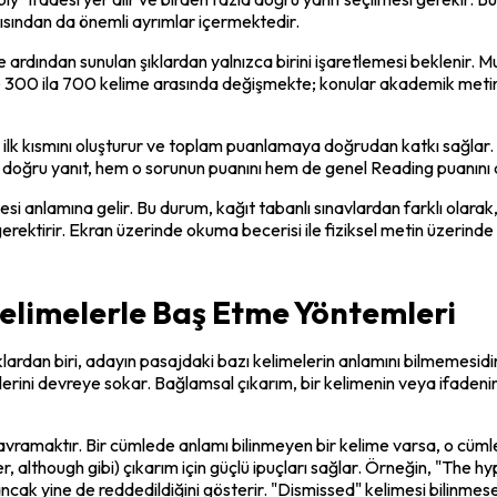
sından da önemli ayrımlar içermektedir.
 ardından sunulan şıklardan yalnızca birini işaretlemesi beklenir. M
e 300 ila 700 kelime arasında değişmekte; konular akademik metinlerd
k kısmını oluşturur ve toplam puanlamaya doğrudan katkı sağlar. Öz
 doğru yanıt, hem o sorunun puanını hem de genel Reading puanını 
i anlamına gelir. Bu durum, kağıt tabanlı sınavlardan farklı olarak, ad
erektirir. Ekran üzerinde okuma becerisi ile fiziksel metin üzerinde
elimelerle Baş Etme Yöntemleri
an biri, adayın pasajdaki bazı kelimelerin anlamını bilmemesidir. An
erini devreye sokar. Bağlamsal çıkarım, bir kelimenin veya ifaden
kavramaktır. Bir cümlede anlamı bilinmeyen bir kelime varsa, o cü
er, although gibi) çıkarım için güçlü ipuçları sağlar. Örneğin, "The
ancak yine de reddedildiğini gösterir. "Dismissed" kelimesi bilinmes