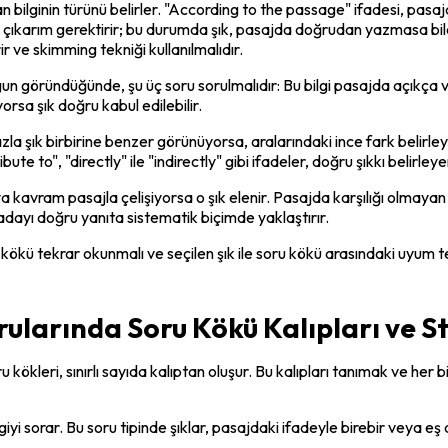
 bilginin türünü belirler. "According to the passage" ifadesi, pasajd
lı çıkarım gerektirir; bu durumda şık, pasajda doğrudan yazmasa bile 
 ve skimming tekniği kullanılmalıdır.
ygun göründüğünde, şu üç soru sorulmalıdır: Bu bilgi pasajda açıkça va
yorsa şık doğru kabul edilebilir.
zla şık birbirine benzer görünüyorsa, aralarındaki ince fark belirleyic
bute to", "directly" ile "indirectly" gibi ifadeler, doğru şıkkı belirleyen
vram pasajla çelişiyorsa o şık elenir. Pasajda karşılığı olmayan aşırı
 adayı doğru yanıta sistematik biçimde yaklaştırır.
kökü tekrar okunmalı ve seçilen şık ile soru kökü arasındaki uyum te
larında Soru Kökü Kalıpları ve Str
leri, sınırlı sayıda kalıptan oluşur. Bu kalıpları tanımak ve her biri
yi sorar. Bu soru tipinde şıklar, pasajdaki ifadeyle birebir veya eş 