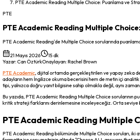
PTE Academic Reading Multiple Choice: Puanlama ve Strat
PTE
PTE Academic Reading Multiple Choice:
PTE Academic Reading'de Multiple Choice sorularında puanlama algor
21 Mayıs 2026
15 dk
Yazar
:
Can Öztürk
Onaylayan
:
Rachel Brown
PTE Academic
, dijital ortamda gerçekleştirilen ve yapay zeka de
adayların hem İngilizce okuma becerisini hem de metin içi analitik 
tipi, yalnızca doğru yanıt bilgisine sahip olmakla değil, aynı zam
Bu yazıda, PTE Academic Reading Multiple Choice sorularının puanla
kritik strateji farklarını derinlemesine inceleyeceğiz. Orta seviy
PTE Academic Reading Multiple Ch
PTE Academic Reading bölümünde Multiple Choice soruları, iki ayrı f
formatta ise soru metninin altında "Choose ALL answers that apply" i