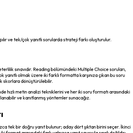
 ve tek/çok yanıtlı sorularda strateji farkı oluşturulur.
erlilik sınavıdır. Reading bölümündeki Multiple Choice soruları, 
 yanıtlı olmak üzere iki farklı formatta karşınıza çıkan bu soru 
 skorlara dönüştürülebilir.
zlı metin analizi tekniklerini ve her iki soru formatı arasındaki 
ulanabilir ve kanıtlanmış yöntemler sunacağız.
ı
 tek bir doğru yanıt bulunur; aday dört şıktan birini seçer. İkinci 
format arasındaki fark yalnızca yanıt sayısıyla sınırlı değildir; 