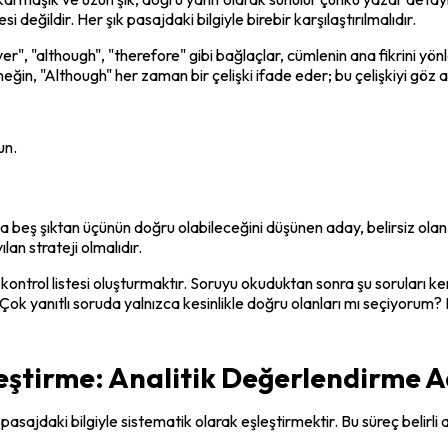
değildir. Her şık pasajdaki bilgiyle birebir karşılaştırılmalıdır.
, "although", "therefore" gibi bağlaçlar, cümlenin ana fikrini yönlen
eğin, "Although" her zaman bir çelişki ifade eder; bu çelişkiyi göz a
un.
 beş şıktan üçünün doğru olabileceğini düşünen aday, belirsiz olan şık
an strateji olmalıdır.
 bir kontrol listesi oluşturmaktır. Soruyu okuduktan sonra şu soruları
Çok yanıtlı soruda yalnızca kesinlikle doğru olanları mı seçiyorum? B
leştirme: Analitik Değerlendirme 
asajdaki bilgiyle sistematik olarak eşleştirmektir. Bu süreç belirli ad