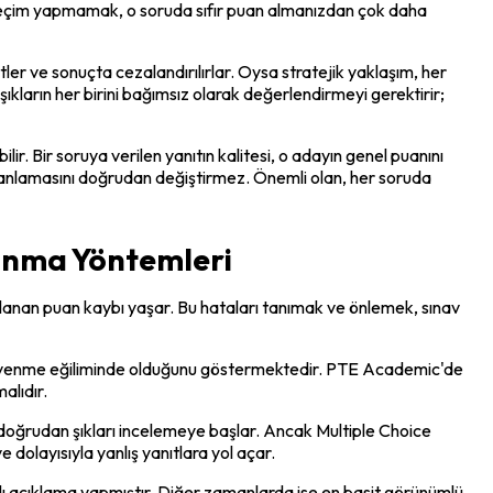
a seçim yapmamak, o soruda sıfır puan almanızdan çok daha 
er ve sonuçta cezalandırılırlar. Oysa stratejik yaklaşım, her 
ıkların her birini bağımsız olarak değerlendirmeyi gerektirir; 
r. Bir soruya verilen yanıtın kalitesi, o adayın genel puanını 
uanlamasını doğrudan değiştirmez. Önemli olan, her soruda 
ınma Yöntemleri
lanan puan kaybı yaşar. Bu hataları tanımak ve önlemek, sınav 
zla güvenme eğiliminde olduğunu göstermektedir. PTE Academic'de 
alıdır.
oğrudan şıkları incelemeye başlar. Ancak Multiple Choice 
 dolayısıyla yanlış yanıtlara yol açar.
lı açıklama yapmıştır. Diğer zamanlarda ise en basit görünümlü 