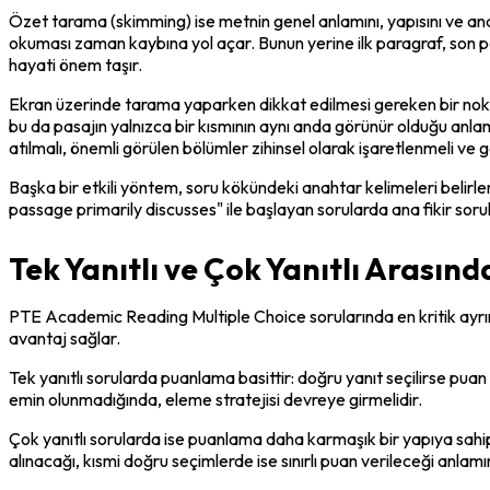
Özet tarama (skimming) ise metnin genel anlamını, yapısını ve ana 
okuması zaman kaybına yol açar. Bunun yerine ilk paragraf, son par
hayati önem taşır.
Ekran üzerinde tarama yaparken dikkat edilmesi gereken bir nokta
bu da pasajın yalnızca bir kısmının aynı anda görünür olduğu anlam
atılmalı, önemli görülen bölümler zihinsel olarak işaretlenmeli ve 
Başka bir etkili yöntem, soru kökündeki anahtar kelimeleri belirle
passage primarily discusses" ile başlayan sorularda ana fikir soru
Tek Yanıtlı ve Çok Yanıtlı Arasın
PTE Academic Reading Multiple Choice sorularında en kritik ayrımla
avantaj sağlar.
Tek yanıtlı sorularda puanlama basittir: doğru yanıt seçilirse puan 
emin olunmadığında, eleme stratejisi devreye girmelidir.
Çok yanıtlı sorularda ise puanlama daha karmaşık bir yapıya sahip
alınacağı, kısmi doğru seçimlerde ise sınırlı puan verileceği anlamı