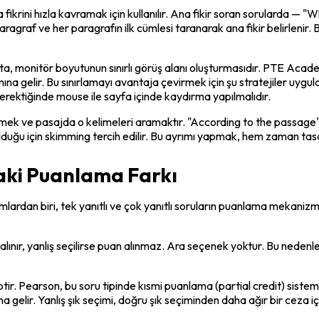
fikrini hızla kavramak için kullanılır. Ana fikir soran sorularda — 
agraf ve her paragrafın ilk cümlesi taranarak ana fikir belirlenir.
, monitör boyutunun sınırlı görüş alanı oluşturmasıdır. PTE Academ
ına gelir. Bu sınırlamayı avantaja çevirmek için şu stratejiler uyg
gerektiğinde mouse ile sayfa içinde kaydırma yapılmalıdır.
mek ve pasajda o kelimeleri aramaktır. "According to the passage" i
lduğu için skimming tercih edilir. Bu ayrımı yapmak, hem zaman tasar
daki Puanlama Farkı
rdan biri, tek yanıtlı ve çok yanıtlı soruların puanlama mekanizmas
alınır, yanlış seçilirse puan alınmaz. Ara seçenek yoktur. Bu nedenle 
tir. Pearson, bu soru tipinde kısmi puanlama (partial credit) siste
na gelir. Yanlış şık seçimi, doğru şık seçiminden daha ağır bir ceza iç