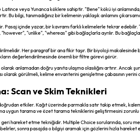
ime Latince veya Yunanca köklere sahiptir. "Bene" kökü iyi anlamında,
rtir. Bu bilgi, tanımadığınız bir kelimenin yaklaşık anlamını çıkarsam
dir. Pasaj içinde yazar, bir kavramı farklı kelimelerle tekrar edebil
, "however", "unlike", "whereas" gibi bağlaçlarla ayrılır. Bu bağlaçla
melidir. Her paragraf bir ana fikir taşır. Bir biyoloji makalesinde 
ıkların değerlendirilmesinde önemli bir filtre görevi görür.
l olarak anlamadan doğru yanıta ulaşma olasılığını artırır. Ancak ş
 olarak görülmeli, kelime envanterini genişletme çabasının yerini 
a: Scan ve Skim Teknikleri
doğrudan etkiler. Kağıt üzerinde parmakla satır takip etmek, kalemle
a uygun tarama ve özet tarama tekniklerini geliştirmesini zorunlu k
leri geri hareket etme tekniğidir. Multiple Choice sorularında, soru 
lirler, sonra pasajda o bilgiyi aramak için gözlerini hızla hareket et