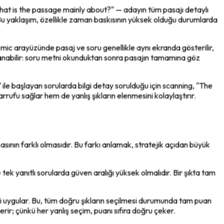
"What is the passage mainly about?" — adayın tüm pasajı detaylı 
 Bu yaklaşım, özellikle zaman baskısının yüksek olduğu durumlarda 
ic arayüzünde pasaj ve soru genellikle aynı ekranda gösterilir, 
ulanabilir: soru metni okunduktan sonra pasajın tamamına göz 
le başlayan sorularda bilgi detay sorulduğu için scanning, "The 
rufu sağlar hem de yanlış şıkların elenmesini kolaylaştırır.
ının farklı olmasıdır. Bu farkı anlamak, stratejik açıdan büyük 
tek yanıtlı sorularda güven aralığı yüksek olmalıdır. Bir şıkta tam 
mi uygular. Bu, tüm doğru şıkların seçilmesi durumunda tam puan 
erir; çünkü her yanlış seçim, puanı sıfıra doğru çeker.