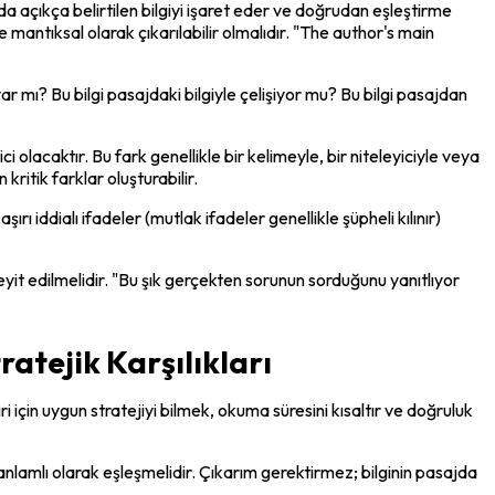
a açıkça belirtilen bilgiyi işaret eder ve doğrudan eşleştirme 
mantıksal olarak çıkarılabilir olmalıdır. "The author's main 
r mı? Bu bilgi pasajdaki bilgiyle çelişiyor mu? Bu bilgi pasajdan 
i olacaktır. Bu fark genellikle bir kelimeyle, bir niteleyiciyle veya 
 kritik farklar oluşturabilir.
 iddialı ifadeler (mutlak ifadeler genellikle şüpheli kılınır) 
yit edilmelidir. "Bu şık gerçekten sorunun sorduğunu yanıtlıyor 
atejik Karşılıkları
 için uygun stratejiyi bilmek, okuma süresini kısaltır ve doğruluk 
anlamlı olarak eşleşmelidir. Çıkarım gerektirmez; bilginin pasajda 