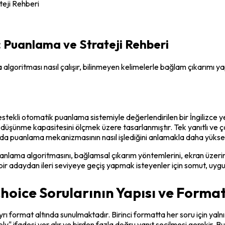
eji Rehberi
 Puanlama ve Strateji Rehberi
itması nasıl çalışır, bilinmeyen kelimelerle bağlam çıkarımı yapılır
stekli otomatik puanlama sistemiyle değerlendirilen bir İngilizce yet
düşünme kapasitesini ölçmek üzere tasarlanmıştır. Tek yanıtlı ve çok
anda puanlama mekanizmasının nasıl işlediğini anlamakla daha yüksek
ma algoritmasını, bağlamsal çıkarım yöntemlerini, ekran üzerinde hı
e bir adaydan ileri seviyeye geçiş yapmak isteyenler için somut, uyg
oice Sorularının Yapısı ve Format
ormat altında sunulmaktadır. Birinci formatta her soru için yalnızca
fadesi yer alır ve birden fazla doğru yanıt seçilmesi gerekir. Bu iki 