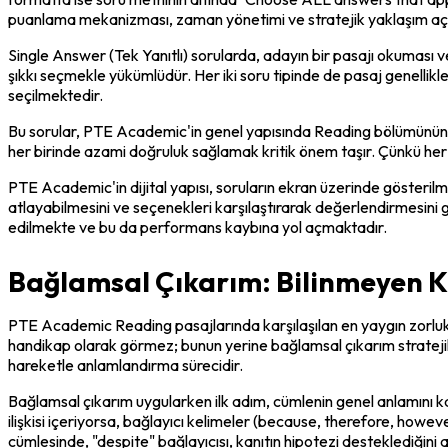
puanlama mekanizması, zaman yönetimi ve stratejik yaklaşım açı
Single Answer (Tek Yanıtlı) sorularda, adayın bir pasajı okuması ve
şıkkı seçmekle yükümlüdür. Her iki soru tipinde de pasaj genellikl
seçilmektedir.
Bu sorular, PTE Academic'in genel yapısında Reading bölümünün il
her birinde azami doğruluk sağlamak kritik önem taşır. Çünkü her
PTE Academic'in dijital yapısı, soruların ekran üzerinde gösterilmes
atlayabilmesini ve seçenekleri karşılaştırarak değerlendirmesini g
edilmekte ve bu da performans kaybına yol açmaktadır.
Bağlamsal Çıkarım: Bilinmeyen K
PTE Academic Reading pasajlarında karşılaşılan en yaygın zorluklard
handikap olarak görmez; bunun yerine bağlamsal çıkarım stratejil
hareketle anlamlandırma sürecidir.
Bağlamsal çıkarım uygularken ilk adım, cümlenin genel anlamını 
ilişkisi içeriyorsa, bağlayıcı kelimeler (because, therefore, howev
cümlesinde, "despite" bağlayıcısı, kanıtın hipotezi desteklediğini 