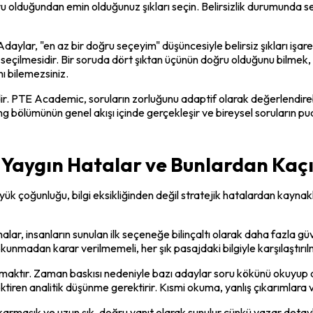
oğru olduğundan emin olduğunuz şıkları seçin. Belirsizlik durumund
lar, "en az bir doğru seçeyim" düşüncesiyle belirsiz şıkları işaretl
 seçilmesidir. Bir soruda dört şıktan üçünün doğru olduğunu bilmek, ş
ı bilemezsiniz.
ir. PTE Academic, soruların zorluğunu adaptif olarak değerlendirebili
g bölümünün genel akışı içinde gerçekleşir ve bireysel soruların p
 Yaygın Hatalar ve Bunlardan Kaç
 çoğunluğu, bilgi eksikliğinden değil stratejik hatalardan kaynak
ştırmalar, insanların sunulan ilk seçeneğe bilinçaltı olarak daha fa
kunmadan karar verilmemeli, her şık pasajdaki bilgiyle karşılaştırılm
maktır. Zaman baskısı nedeniyle bazı adaylar soru kökünü okuyup d
iren analitik düşünme gerektirir. Kısmi okuma, yanlış çıkarımlara ve
 karmaşık ve uzun şık, doğru yanıt olarak sunulur çünkü yazar detay