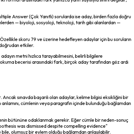
ultiple Answer (Çok Yanıtlı) sorularda ise aday, birden fazla doğru 
en — biyoloji, sosyoloji, teknoloji, tarih gibi alanlardan — 
ellikle skoru 79 ve üzerine hedefleyen adaylar için bu soruların 
doğrudan etkiler.
ayın metni hızlıca tarayabilmesini, belirli bilgilere 
 okuma becerisi arasındaki fark, birçok aday tarafından göz ardı 
cak sınavda başarılı olan adaylar, kelime bilgisi eksikliğini bir 
in anlamını, cümlenin veya paragrafın içinde bulunduğu bağlamdan 
mlenin bütününe odaklanmak gerekir. Eğer cümle bir neden-sonuç 
 hypothesis was dismissed despite compelling evidence" 
e bile, olumsuz bir eylem olduğu bağlamdan anlaşılabilir.