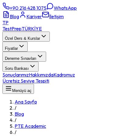
+90 216 428 1075
WhatsApp
Blog
Kariyer
İletişim
TP
TestPrep
TÜRKİYE
Özel Ders & Kurslar
Fiyatlar
Deneme Sınavları
Soru Bankası
Sonuçlarımız
Hakkımızda
Kadromuz
Ücretsiz Seviye Tespiti
Menüyü aç
Ana Sayfa
/
Blog
/
PTE Academic
/