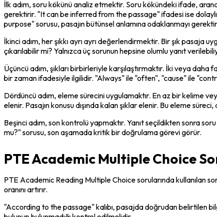
İlk adım, soru kökünü analiz etmektir. Soru kökündeki ifade, aranan
gerektirir. "It can be inferred from the passage" ifadesi ise dolay
purpose" sorusu, pasajın bütünsel anlamına odaklanmayı gerektirir
İkinci adım, her şıkkı ayrı ayrı değerlendirmektir. Bir şık pasaja u
çıkarılabilir mi? Yalnızca üç sorunun hepsine olumlu yanıt verilebili
Üçüncü adım, şıkları birbirleriyle karşılaştırmaktır. İki veya daha fa
bir zaman ifadesiyle ilgilidir. "Always" ile "often", "cause" ile "contri
Dördüncü adım, eleme sürecini uygulamaktır. En az bir kelime veya ka
elenir. Pasajın konusu dışında kalan şıklar elenir. Bu eleme süreci,
Beşinci adım, son kontrolü yapmaktır. Yanıt seçildikten sonra soru 
mu?" sorusu, son aşamada kritik bir doğrulama görevi görür.
PTE Academic Multiple Choice Soru
PTE Academic Reading Multiple Choice sorularında kullanılan soru kök
oranını artırır.
"According to the passage" kalıbı, pasajda doğrudan belirtilen bilgi
bulunup bulunmadığı kontrol edilmelidir.