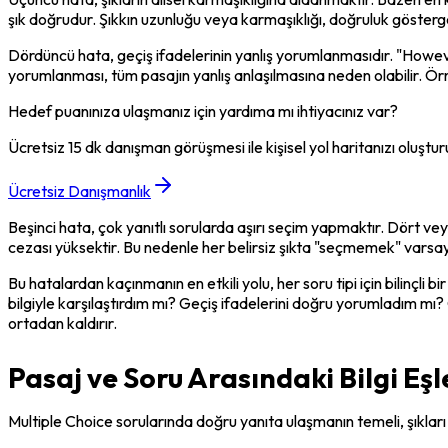
şık doğrudur. Şıkkın uzunluğu veya karmaşıklığı, doğruluk göstergesi 
Dördüncü hata, geçiş ifadelerinin yanlış yorumlanmasıdır. "However"
yorumlanması, tüm pasajın yanlış anlaşılmasına neden olabilir. Örn
Hedef puanınıza ulaşmanız için yardıma mı ihtiyacınız var?
Ücretsiz 15 dk danışman görüşmesi ile kişisel yol haritanızı oluştur
Ücretsiz Danışmanlık
Beşinci hata, çok yanıtlı sorularda aşırı seçim yapmaktır. Dört veya
cezası yüksektir. Bu nedenle her belirsiz şıkta "seçmemek" varsayıl
Bu hatalardan kaçınmanın en etkili yolu, her soru tipi için bilinçli
bilgiyle karşılaştırdım mı? Geçiş ifadelerini doğru yorumladım mı? 
ortadan kaldırır.
Pasaj ve Soru Arasındaki Bilgi Eş
Multiple Choice sorularında doğru yanıta ulaşmanın temeli, şıkları p