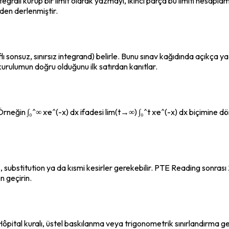
integrali kurup bir limit olarak yazmayı, ikinci parça bu limiti hesapl
den derlenmiştir.
raflı sonsuz, sınırsız integrand) belirle. Bunu sınav kağıdında açıkça 
kurulumun doğru olduğunu ilk satırdan kanıtlar.
az. Örneğin ∫₀^∞ x·e^(-x) dx ifadesi lim(t→∞) ∫₀^t x·e^(-x) dx biçimine 
ts, substitution ya da kısmi kesirler gerekebilir. PTE Reading sonrası
n geçirin.
'Hôpital kuralı, üstel baskılanma veya trigonometrik sınırlandırma ger