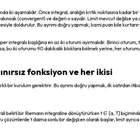
 iki aşamalıdır. Önce integral, aralığın kritik noktasına kadar bir Ri
 yakınsak (convergent) ve değeri o sayıdır. Limit mevcut değilse ya d
iyle doldurulur. Bu ayrımı doğru yapmak, kısmi puan bile kurtarır: 
 integrals başlığına en az iki oturum ayırmalıdır. Birinci oturum, ta
şıksa, bu iki oturumu 90 dakikalık bloklara bölmek yerine, her otur
nırsız fonksiyon ve her ikisi
rklı bir kurulum gerektirir. Bu ayrımı doğru yapmak, ilk satırdan itib
grali belirli bir Riemann integraline dönüştürürken t ∈ [a, T] biçimin
özümlerde t daima sonlu bir değişken olarak başlar, limit ayrıca y