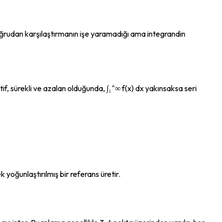
 doğrudan karşılaştırmanın işe yaramadığı ama integrandin 
itif, sürekli ve azalan olduğunda, ∫₁^∞ f(x) dx yakınsaksa seri 
yoğunlaştırılmış bir referans üretir.