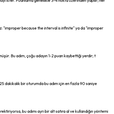
amayı ister. Puanlama genellikle 3-4 nokta üzerinden yapılır; her 
yaz: "improper because the interval is infinite" ya da "improper 
dönüşür. Bu adım, çoğu adayın 1-2 puan kaybettiği yerdir; t 
 25 dakikalık bir oturumda bu adım için en fazla 90 saniye 
ektiriyorsa, bu adımı ayrı bir alt satıra al ve kullandığın yöntemi 