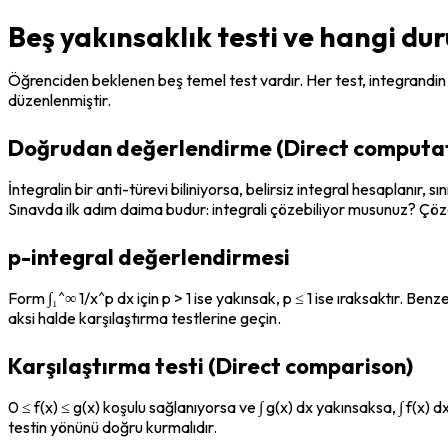
Beş yakınsaklık testi ve hangi du
Öğrenciden beklenen beş temel test vardır. Her test, integrandin 
düzenlenmiştir.
Doğrudan değerlendirme (Direct computat
İntegralin bir anti-türevi biliniyorsa, belirsiz integral hesaplanır, s
Sınavda ilk adım daima budur: integrali çözebiliyor musunuz? Çöz
p-integral değerlendirmesi
Form ∫₁^∞ 1/x^p dx için p > 1 ise yakınsak, p ≤ 1 ise ıraksaktır. Benz
aksi halde karşılaştırma testlerine geçin.
Karşılaştırma testi (Direct comparison)
0 ≤ f(x) ≤ g(x) koşulu sağlanıyorsa ve ∫ g(x) dx yakınsaksa, ∫ f(x) d
testin yönünü doğru kurmalıdır.