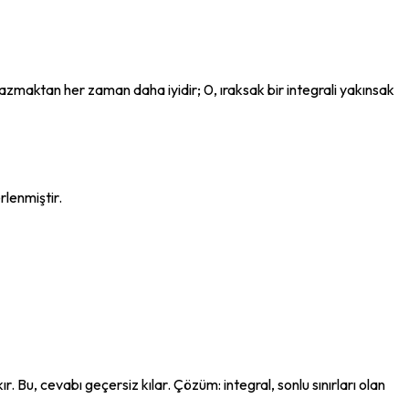
zmaktan her zaman daha iyidir; 0, ıraksak bir integrali yakınsak 
rlenmiştir.
r. Bu, cevabı geçersiz kılar. Çözüm: integral, sonlu sınırları olan 