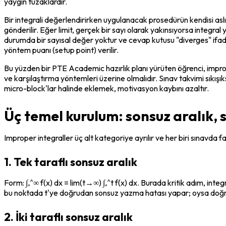
yaygın tuzaklardır.
Bir integrali değerlendirirken uygulanacak prosedürün kendisi aslında
gönderilir. Eğer limit, gerçek bir sayı olarak yakınsıyorsa integral
durumda bir sayısal değer yoktur ve cevap kutusu "diverges" ifades
yöntem puanı (setup point) verilir.
Bu yüzden bir PTE Academic hazırlık planı yürüten öğrenci, improper
ve karşılaştırma yöntemleri üzerine olmalıdır. Sınav takvimi sıkı
micro-block'lar halinde eklemek, motivasyon kaybını azaltır.
Üç temel kurulum: sonsuz aralık, sı
Improper integraller üç alt kategoriye ayrılır ve her biri sınavda fa
1. Tek taraflı sonsuz aralık
Form: ∫ₐ^∞ f(x) dx = lim(t→∞) ∫ₐ^t f(x) dx. Burada kritik adım, inte
bu noktada t'ye doğrudan sonsuz yazma hatası yapar; oysa doğru ç
2. İki taraflı sonsuz aralık