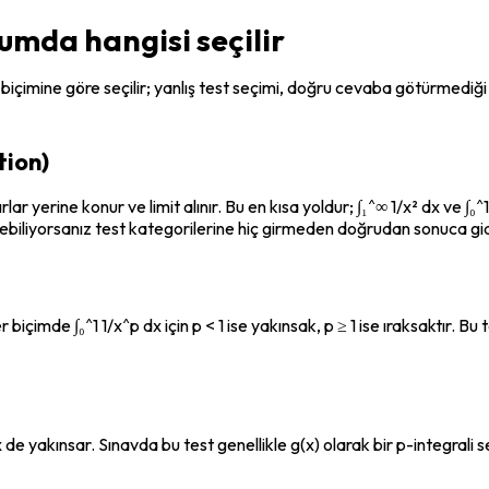
rumda hangisi seçilir
biçimine göre seçilir; yanlış test seçimi, doğru cevaba götürmediği
ion)
ınırlar yerine konur ve limit alınır. Bu en kısa yoldur; ∫₁^∞ 1/x² dx ve 
ebiliyorsanız test kategorilerine hiç girmeden doğrudan sonuca gid
er biçimde ∫₀^1 1/x^p dx için p < 1 ise yakınsak, p ≥ 1 ise ıraksaktır. 
x de yakınsar. Sınavda bu test genellikle g(x) olarak bir p-integrali 