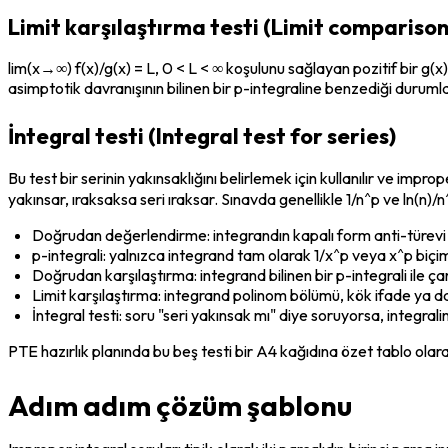
Limit karşılaştırma testi (Limit comparison
lim(x→∞) f(x)/g(x) = L, 0 < L < ∞ koşulunu sağlayan pozitif bir g(x
asimptotik davranışının bilinen bir p-integraline benzediği durumlar
İntegral testi (Integral test for series)
Bu test bir serinin yakınsaklığını belirlemek için kullanılır ve impro
yakınsar, ıraksaksa seri ıraksar. Sınavda genellikle 1/n^p ve ln(n)/n^p
Doğrudan değerlendirme: integrandın kapalı form anti-türevi 
p-integrali: yalnızca integrand tam olarak 1/x^p veya x^p biç
Doğrudan karşılaştırma: integrand bilinen bir p-integrali ile ça
Limit karşılaştırma: integrand polinom bölümü, kök ifade ya da
İntegral testi: soru "seri yakınsak mı" diye soruyorsa, integral
PTE hazırlık planında bu beş testi bir A4 kağıdına özet tablo olar
Adım adım çözüm şablonu