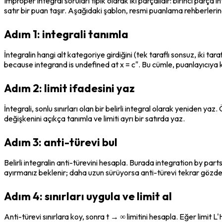
Improper integral soruları tipik olarak iki parçalıdır: birinci parça 
satır bir puan taşır. Aşağıdaki şablon, resmi puanlama rehberlerin
Adım 1: integrali tanımla
İntegralin hangi alt kategoriye girdiğini (tek taraflı sonsuz, iki ta
because integrand is undefined at x = c". Bu cümle, puanlayıcıya 
Adım 2: limit ifadesini yaz
İntegrali, sonlu sınırları olan bir belirli integral olarak yeniden y
değişkenini açıkça tanımla ve limiti ayrı bir satırda yaz.
Adım 3: anti-türevi bul
Belirli integralin anti-türevini hesapla. Burada integration by par
ayırmanız beklenir; daha uzun sürüyorsa anti-türevi tekrar gözde
Adım 4: sınırları uygula ve limit al
Anti-türevi sınırlara koy, sonra t → ∞ limitini hesapla. Eğer limit L