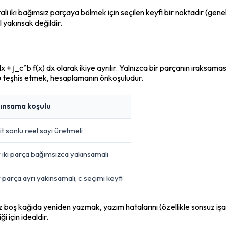
ali iki bağımsız parçaya bölmek için seçilen keyfi bir noktadır (genelli
l yakınsak değildir.
 dx + ∫_c^b f(x) dx olarak ikiye ayrılır. Yalnızca bir parçanın ıraksama
ru teşhis etmek, hesaplamanın önkoşuludur.
ınsama koşulu
it sonlu reel sayı üretmeli
 iki parça bağımsızca yakınsamalı
 parça ayrı yakınsamalı, c seçimi keyfi
 boş kağıda yeniden yazmak, yazım hatalarını (özellikle sonsuz işare
 için idealdir.