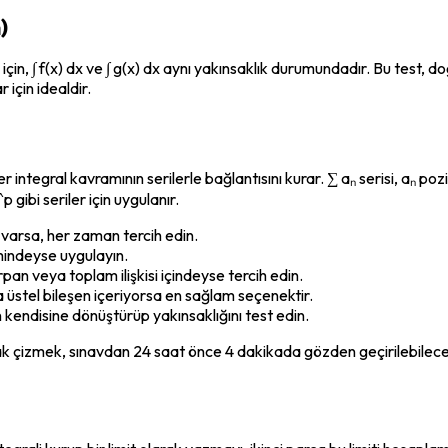
)
) için, ∫ f(x) dx ve ∫ g(x) dx aynı yakınsaklık durumundadır. Bu test,
 için idealdir.
per integral kavramının serilerle bağlantısını kurar. ∑ aₙ serisi, aₙ poz
 gibi seriler için uygulanır.
varsa, her zaman tercih edin.
imindeyse uygulayın.
rpan veya toplam ilişkisi içindeyse tercih edin.
 üstel bileşen içeriyorsa en sağlam seçenektir.
in kendisine dönüştürüp yakınsaklığını test edin.
ak çizmek, sınavdan 24 saat önce 4 dakikada gözden geçirilebilecek 