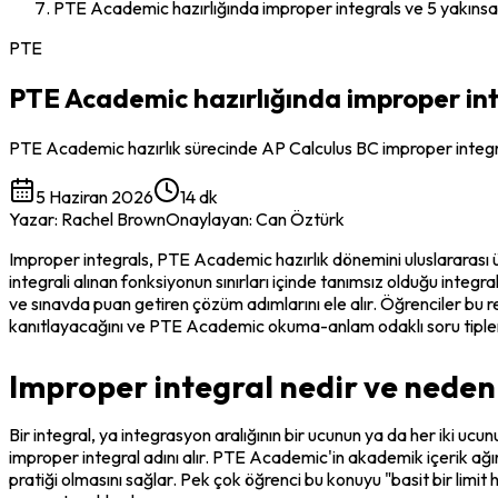
PTE Academic hazırlığında improper integrals ve 5 yakınsak
PTE
PTE Academic hazırlığında improper inte
PTE Academic hazırlık sürecinde AP Calculus BC improper integral
5 Haziran 2026
14 dk
Yazar
:
Rachel Brown
Onaylayan
:
Can Öztürk
Improper integrals, PTE Academic hazırlık dönemini uluslararası üni
integrali alınan fonksiyonun sınırları içinde tanımsız olduğu integ
ve sınavda puan getiren çözüm adımlarını ele alır. Öğrenciler bu re
kanıtlayacağını ve PTE Academic okuma-anlam odaklı soru tipleriy
Improper integral nedir ve neden a
Bir integral, ya integrasyon aralığının bir ucunun ya da her iki uc
improper integral adını alır. PTE Academic'in akademik içerik ağır
pratiği olmasını sağlar. Pek çok öğrenci bu konuyu "basit bir limit he