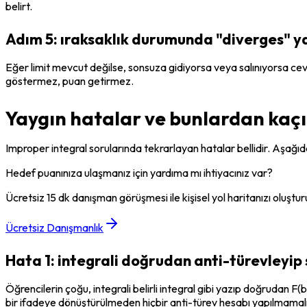
belirt.
Adım 5: ıraksaklık durumunda "diverges" y
Eğer limit mevcut değilse, sonsuza gidiyorsa veya salınıyorsa cev
göstermez, puan getirmez.
Yaygın hatalar ve bunlardan kaçı
Improper integral sorularında tekrarlayan hatalar bellidir. Aşağıda
Hedef puanınıza ulaşmanız için yardıma mı ihtiyacınız var?
Ücretsiz 15 dk danışman görüşmesi ile kişisel yol haritanızı oluştur
Ücretsiz Danışmanlık
Hata 1: integrali doğrudan anti-türevleyip 
Öğrencilerin çoğu, integrali belirli integral gibi yazıp doğrudan F(b)
bir ifadeye dönüştürülmeden hiçbir anti-türev hesabı yapılmamalı