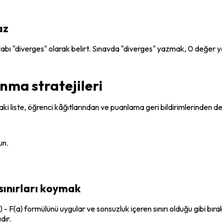
az
abı "diverges" olarak belirt. Sınavda "diverges" yazmak, 0 değer ya
nma stratejileri
ki liste, öğrenci kâğıtlarından ve puanlama geri bildirimlerinden de
un.
sınırları koymak
 - F(a) formülünü uygular ve sonsuzluk içeren sınırı olduğu gibi bırakı
dır.