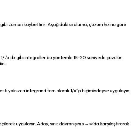
 gibi zaman kaybettirir. Aşağıdaki sıralama, çözüm hızına göre 
∫₀^1 1/√x dx gibi integraller bu yöntemle 15-20 saniyede çözülür. 
in.
Bu testi yalnızca integrand tam olarak 1/x^p biçimindeyse uygulayın; 
seçilerek uygulanır. Aday, sınır davranışını x→∞'da karşılaştırarak 