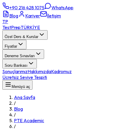
+90 216 428 1075
WhatsApp
Blog
Kariyer
İletişim
TP
TestPrep
TÜRKİYE
Özel Ders & Kurslar
Fiyatlar
Deneme Sınavları
Soru Bankası
Sonuçlarımız
Hakkımızda
Kadromuz
Ücretsiz Seviye Tespiti
Menüyü aç
Ana Sayfa
/
Blog
/
PTE Academic
/