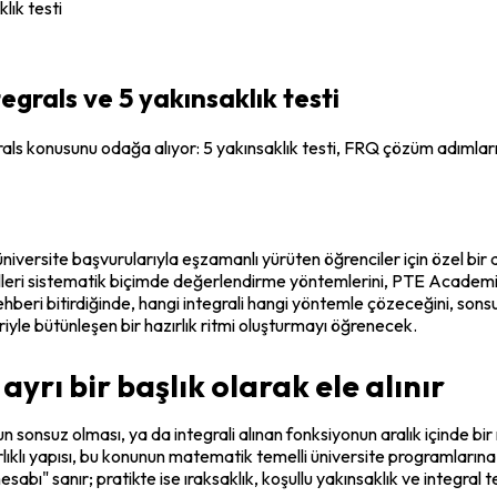
lık testi
grals ve 5 yakınsaklık testi
s konusunu odağa alıyor: 5 yakınsaklık testi, FRQ çözüm adımları 
versite başvurularıyla eşzamanlı yürüten öğrenciler için özel bir dik
ralleri sistematik biçimde değerlendirme yöntemlerini, PTE Academic 
hberi bitirdiğinde, hangi integrali hangi yöntemle çözeceğini, sonsu
le bütünleşen bir hazırlık ritmi oluşturmayı öğrenecek.
yrı bir başlık olarak ele alınır
unun sonsuz olması, ya da integrali alınan fonksiyonun aralık içinde 
lıklı yapısı, bu konunun matematik temelli üniversite programlarına 
sabı" sanır; pratikte ise ıraksaklık, koşullu yakınsaklık ve integral t