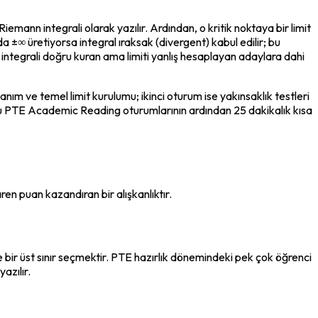
emann integrali olarak yazılır. Ardından, o kritik noktaya bir limit 
a ±∞ üretiyorsa integral ıraksak (divergent) kabul edilir; bu 
integrali doğru kuran ama limiti yanlış hesaplayan adaylara dahi 
nım ve temel limit kurulumu; ikinci oturum ise yakınsaklık testleri 
umu PTE Academic Reading oturumlarının ardından 25 dakikalık kısa 
aren puan kazandıran bir alışkanlıktır.
de bir üst sınır seçmektir. PTE hazırlık dönemindeki pek çok öğrenci 
azılır.