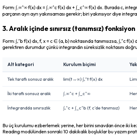
Form: ∫₋∞^∞ f(x) dx = ∫₋∞^c f(x) dx + ∫_c^∞ f(x) dx. Burada c, integr
parçanın ayrı ayrı yakınsaması gerekir; biri yakınsıyor diye integra
3. Aralık içinde sınırsız (tanımsız) fonksiyon
Form: ∫ₐ^b f(x) dx, f, x = c ∈ (a, b) noktasında tanımsızsa, ∫ₐ^c f(x)
gerektiren durumdur çünkü integrandın süreksizlik noktasını doğ
Alt kategori
Kurulum biçimi
Yak
Tek taraflı sonsuz aralık
lim(t→∞) ∫ₐ^t f(x) dx
Lim
İki taraflı sonsuz aralık
∫₋∞^c + ∫_c^∞
Her
İntegrandda sınırsızlık
∫ₐ^c + ∫_c^b (f, c'de tanımsız)
Her
Bu üç kurulumu ezberlemek yerine, her birini sınavdan önce iki kez
Reading modülünden sonraki 10 dakikalık boşluklar bu yazım pratiği