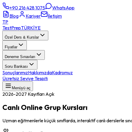
+90 216 428 1075
WhatsApp
Blog
Kariyer
İletişim
TP
TestPrep
TÜRKİYE
Özel Ders & Kurslar
Fiyatlar
Deneme Sınavları
Soru Bankası
Sonuçlarımız
Hakkımızda
Kadromuz
Ücretsiz Seviye Tespiti
Menüyü aç
2026-2027 Kayıtları Açık
Canlı Online Grup Kursları
Uzman eğitmenlerle küçük sınıflarda, interaktif canlı derslerle sı