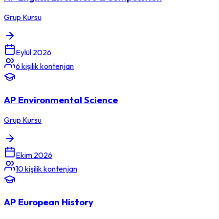
Grup Kursu
Eylül 2026
6
kişilik kontenjan
AP Environmental Science
Grup Kursu
Ekim 2026
10
kişilik kontenjan
AP European History