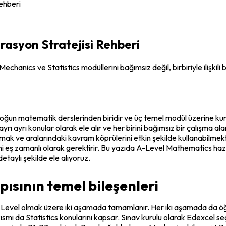
ehberi
asyon Stratejisi Rehberi
hanics ve Statistics modüllerini bağımsız değil, birbiriyle ilişkili 
 en yoğun matematik derslerinden biridir ve üç temel modül üzerine 
rı ayrı konular olarak ele alır ve her birini bağımsız bir çalışma alan
amak ve aralarındaki kavram köprülerini etkin şekilde kullanabilmektir
ini eş zamanlı olarak gerektirir. Bu yazıda A-Level Mathematics hazı
etaylı şekilde ele alıyoruz.
sının temel bileşenleri
Level olmak üzere iki aşamada tamamlanır. Her iki aşamada da öğren
kısmı da Statistics konularını kapsar. Sınav kurulu olarak Edexcel s