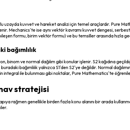
uzayda kuvvet ve hareket analizi için temel araçlardır. Pure Mathe
enir. Mechanics'te ise aynı vektör kavramı kuvvet dengesi, serbest 
i (bileşen formu, birim vektör formu) ve bu temsiller arasında hızla g
ki bağımlılık
, binom ve normal dağılım gibi konular işlenir. S2 kağıdına geçildığin
buradaki bağımlılık yalnızca S1'den S2'ye değildir. Normal dağılımın in
n integral ile bulunması gibi noktalar, Pure Mathematics'te öğrenilen
nav stratejisi
ıya rağmen genellikle birden fazla konu alanını bir arada kullanmayı 
ler.