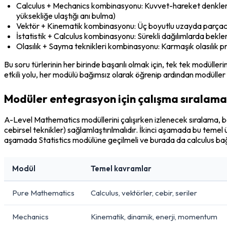
Calculus + Mechanics kombinasyonu: Kuvvet-hareket denkleml
yüksekliğe ulaştığı anı bulma)
Vektör + Kinematik kombinasyonu: Üç boyutlu uzayda parçacık ha
İstatistik + Calculus kombinasyonu: Sürekli dağılımlarda beklen
Olasılık + Sayma teknikleri kombinasyonu: Karmaşık olasılık 
Bu soru türlerinin her birinde başarılı olmak için, tek tek modüller
etkili yolu, her modülü bağımsız olarak öğrenip ardından modüller 
Modüler entegrasyon için çalışma sıralamas
A-Level Mathematics modüllerini çalışırken izlenecek sıralama, bağı
cebirsel teknikler) sağlamlaştırılmalıdır. İkinci aşamada bu temel 
aşamada Statistics modülüne geçilmeli ve burada da calculus bağlan
Modül
Temel kavramlar
Pure Mathematics
Calculus, vektörler, cebir, seriler
Mechanics
Kinematik, dinamik, enerji, momentum