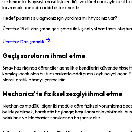
sürtünme katsayısıyla nasıl ilişkilendiği, vektörel analiziyle nasıl
kavramak arasında ciddi bir fark vardır.
Hedef puanınıza ulaşmanız için yardıma mı ihtiyacınız var?
Ücretsiz 15 dk danışman görüşmesi ile kişisel yol haritanızı oluştur
Ücretsiz Danışmanlık
Geçiş sorularını ihmal etme
Sınav hazırlığında öğrenciler genellikle kendilerini güvende hisset
karşılaşılacak olan bu tür sorularda ciddi puan kaybına yol açar. Et
olarak pratik etmeyi içermelidir.
Mechanics'te fiziksel sezgiyi ihmal etme
Mechanics modülü, diğer iki modüle göre fiziksel yorumlama beceris
belirleyebilmek, hareketin başlangıç koşullarını anlayabilmek, bunl
odaklanır ve Mechanics sorularında başarısız olur.