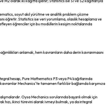
 olarak iki kağıtta işlenir; Statistics ise S1 ve S2 kağıtlarıyla 
hematics, soyut akıl yürütme ve analitik problem çözme 
ı öğretir. Statistics ise veri yorumlama, olasılık hesaplama ve 
efleyen öğrenciler için bu modüllerin kesişim noktalarında 
u bağımlılıkları anlamak, hem kavramların daha derin kavranmasını 
egral hesap, Pure Mathematics P3 veya P4 kağıtlarında 
aynı kavramlar Mechanics'te tamamen farklı bir bağlamda karşımıza 
lışmalarıdır. Oysa Mechanics sorularında başarılı olmak için 
hızı, ikinci türevini alarak ivmeyi bulmak, ya da integral 