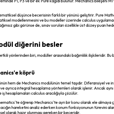
de P1, P3 ve bir ek Pure kağıdı bulunur. Mechanics bileşeni M1 ve M2
ematiksel düşünce becerisinin farklı bir yönünü geliştirir. Pure Mat
atiksel modellenmesini ve bu modeller üzerinde calculus uygulamasın
bağımsız gibi görünse de, sınav soruları özellikle üst düzey puan hed
odül diğerini besler
li yönlerinden biri, modüller arasındaki bağımlılık ilişkileridir. B
hanics'e köprü
ün hem de Mechanics modülünün temel taşıdır. Diferansiyel ve int
ralı ve ayrıca integral hesaplama yöntemleri olarak işlenir. Ancak 
e iş hesaplamaları calculus aracılığıyla çözülür.
thematics'te öğrenip Mechanics'te ayrı bir konu olarak ele almaya ça
acığın hareketini analiz ederken konum fonksiyonunun türevini alarak 
el olarak hazır olunması gereken bir beceridir.