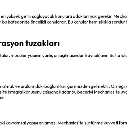
e, en yüksek getiri sağlayacak konulara odaklanmak gerekir. Mechan
u kategoride öncelikli konulardır. Bu konular hem sıklıkla sorulur 
rasyon tuzakları
alar, modüler yapının yanlış anlaşılmasından kaynaklanır. Bu hataları
 almak ve aralarındaki bağlantıları görmezden gelmektir. Örneğin,
cs'te integral konusunu çalışana kadar bu beceriyi Mechanics'te uy
ur.
daki kavramsal yapıyı anlamaz. Mechanics'te sürtünme kuvveti form