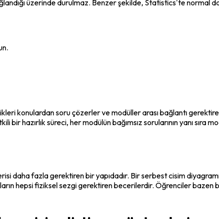
 bağlandığı üzerinde durulmaz. Benzer şekilde, Statistics'te normal d
un.
tikleri konulardan soru çözerler ve modüller arası bağlantı gerektire
kili bir hazırlık süreci, her modülün bağımsız sorularının yanı sıra mo
i daha fazla gerektiren bir yapıdadır. Bir serbest cisim diyagramın
arın hepsi fiziksel sezgi gerektiren becerilerdir. Öğrenciler bazen 