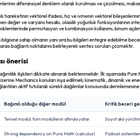
erinin diferansiyel denklem olarak kurulması ve çözülmesi, maks
reketinin vektörel ifadesi, hız ve ivmenin vektörel bileşenlerinin
en değer ve varyans hesabı, olasılık yoğunluk fonksiyonlarının integ
problemlerinde permütasyon ve kombinasyon kullanımı, binom açılım
in bilgisine sahip olmanın yanı sıra bu bilgileri entegre edebilme be
arası bağlantı noktalarını belirleyerek sentez soruları çözmektir.
ı önerisi
mlılık ilişkileri dikkate alınarak belirlenmelidir. İlk aşamada Pure
üzerine Mechanics konuları inşa edilmeli; kinematik, dinamik ve ener
tıları aktif tutularak sürekli dağılımlar konusunda derinlemesine ça
Bağımlı olduğu diğer modül
Kritik beceri ge
Temel modül; tüm modüllerin altında yatar
Soyut akıl yürüt
Strong dependency on Pure Math (calculus)
Fiziksel sisteml