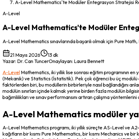
A-Level Mathematics'te Modüler Entegrasyon Stratejisi R
A-Level
A-Level Mathematics'te Modüler Entegr
A-Level Mathematics sınavlarında başarılı olmak için Pure Math, Mec
21 Mayıs 2026
13 dk
Yazar
:
Dr. Can Tuncer
Onaylayan
:
Laura Bennett
A-Level
 Mathematics, iki yıllık lise sonrası eğitim programının
(Mekanik) ve Statistics (İstatistik). Pek çok öğrenci bu üç modülü ay
faktörlerden biri, bu modüllerin birbirleriyle nasıl bağlandığını anl
modülün sınırları içinde kalmak yerine birden fazla modülün bilgis
bağımlılıkları ve sınav performansını artıran çalışma yöntemlerini d
A-Level Mathematics modüler yapı
A-Level Mathematics programı, iki yıllık süreçte AS-Level ve A2-
kağıtların bir kısmı Pure Mathematics, bir kısmı Mechanics ve bir 