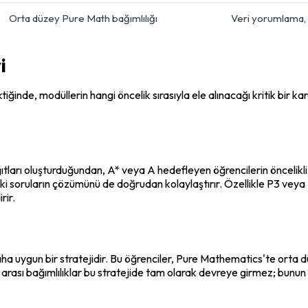
Orta düzey Pure Math bağımlılığı
Veri yorumlama, ç
i
tiğinde, modüllerin hangi öncelik sırasıyla ele alınacağı kritik bir ka
tları oluşturduğundan, A* veya A hedefleyen öğrencilerin öncelik
 soruların çözümünü de doğrudan kolaylaştırır. Özellikle P3 veya P
rir.
a uygun bir stratejidir. Bu öğrenciler, Pure Mathematics'te orta dü
arası bağımlılıklar bu stratejide tam olarak devreye girmez; bunun 