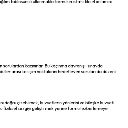
ağılım tablosunu kullanmakla formülün istatistiksel anlamını 
n sorulardan kaçınırlar. Bu kaçınma davranışı, sınavda 
düller arası kesişim noktalarını hedefleyen soruları da düzenli 
ı doğru çizebilmek, kuvvetlerin yönlerini ve bileşke kuvveti 
bu fiziksel sezgiyi geliştirmek yerine formül ezberlemeye 