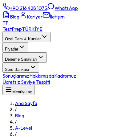
+90 216 428 1075
WhatsApp
Blog
Kariyer
İletişim
TP
TestPrep
TÜRKİYE
Özel Ders & Kurslar
Fiyatlar
Deneme Sınavları
Soru Bankası
Sonuçlarımız
Hakkımızda
Kadromuz
Ücretsiz Seviye Tespiti
Menüyü aç
Ana Sayfa
/
Blog
/
A-Level
/