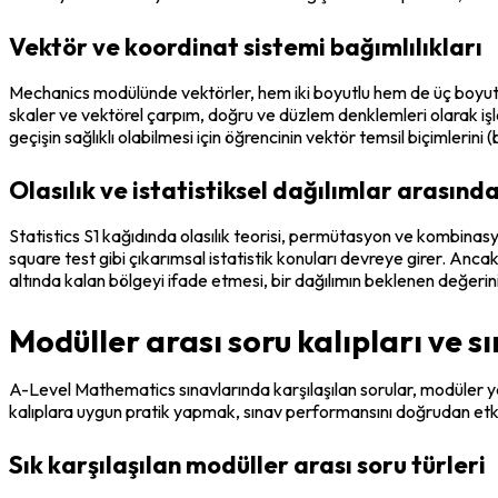
Vektör ve koordinat sistemi bağımlılıkları
Mechanics modülünde vektörler, hem iki boyutlu hem de üç boyutlu 
skaler ve vektörel çarpım, doğru ve düzlem denklemleri olarak işl
geçişin sağlıklı olabilmesi için öğrencinin vektör temsil biçimlerin
Olasılık ve istatistiksel dağılımlar arasında
Statistics S1 kağıdında olasılık teorisi, permütasyon ve kombinasyon
square test gibi çıkarımsal istatistik konuları devreye girer. Ancak 
altında kalan bölgeyi ifade etmesi, bir dağılımın beklenen değerini
Modüller arası soru kalıpları ve sı
A-Level Mathematics sınavlarında karşılaşılan sorular, modüler yap
kalıplara uygun pratik yapmak, sınav performansını doğrudan etki
Sık karşılaşılan modüller arası soru türleri