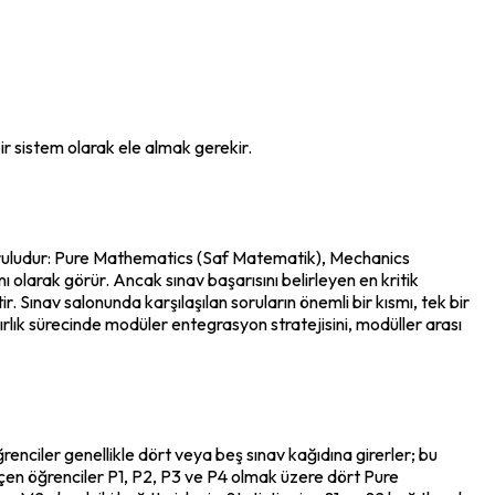
bir sistem olarak ele almak gerekir.
kuruludur: Pure Mathematics (Saf Matematik), Mechanics 
ı olarak görür. Ancak sınav başarısını belirleyen en kritik 
. Sınav salonunda karşılaşılan soruların önemli bir kısmı, tek bir 
rlık sürecinde modüler entegrasyon stratejisini, modüller arası 
ciler genellikle dört veya beş sınav kağıdına girerler; bu 
eçen öğrenciler P1, P2, P3 ve P4 olmak üzere dört Pure 