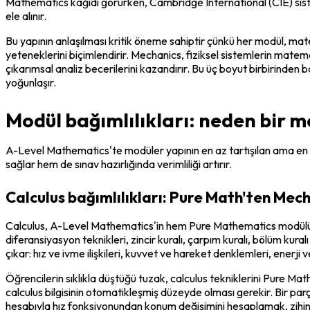
Mathematics kağıdı görürken, Cambridge International (CIE) sistemin
ele alınır.
Bu yapının anlaşılması kritik öneme sahiptir çünkü her modül, mat
yeteneklerini biçimlendirir. Mechanics, fiziksel sistemlerin matem
çıkarımsal analiz becerilerini kazandırır. Bu üç boyut birbirinden 
yoğunlaşır.
Modül bağımlılıkları: neden bir m
A-Level Mathematics'te modüler yapının en az tartışılan ama en etki
sağlar hem de sınav hazırlığında verimliliği artırır.
Calculus bağımlılıkları: Pure Math'ten Mec
Calculus, A-Level Mathematics'in hem Pure Mathematics modülün
diferansiyasyon teknikleri, zincir kuralı, çarpım kuralı, bölüm ku
çıkar: hız ve ivme ilişkileri, kuvvet ve hareket denklemleri, enerji v
Öğrencilerin sıklıkla düştüğü tuzak, calculus tekniklerini Pure Ma
calculus bilgisinin otomatikleşmiş düzeyde olması gerekir. Bir parç
hesabıyla hız fonksiyonundan konum değişimini hesaplamak, zihins