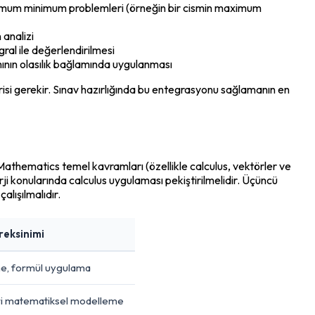
imum minimum problemleri (örneğin bir cismin maximum 
 analizi
ral ile değerlendirilmesi
ının olasılık bağlamında uygulanması
cerisi gerekir. Sınav hazırlığında bu entegrasyonu sağlamanın en 
 Mathematics temel kavramları (özellikle calculus, vektörler ve 
ji konularında calculus uygulaması pekiştirilmelidir. Üçüncü 
lışılmalıdır.
reksinimi
me, formül uygulama
eri matematiksel modelleme