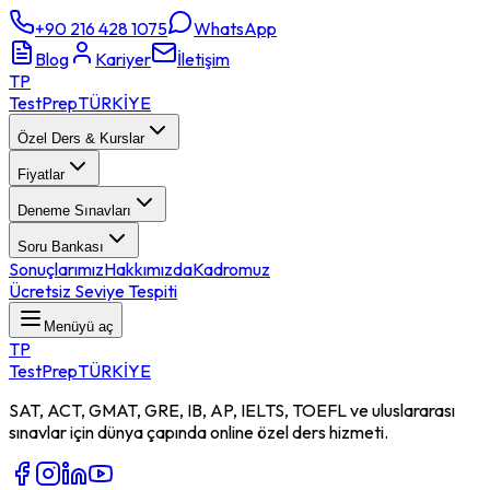
+90 216 428 1075
WhatsApp
Blog
Kariyer
İletişim
TP
TestPrep
TÜRKİYE
Özel Ders & Kurslar
Fiyatlar
Deneme Sınavları
Soru Bankası
Sonuçlarımız
Hakkımızda
Kadromuz
Ücretsiz Seviye Tespiti
Menüyü aç
TP
TestPrep
TÜRKİYE
SAT, ACT, GMAT, GRE, IB, AP, IELTS, TOEFL ve uluslararası
sınavlar için dünya çapında online özel ders hizmeti.