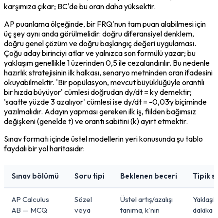
karşımıza çıkar; BC'de bu oran daha yüksektir.
AP puanlama ölçeğinde, bir FRQ'nun tam puan alabilmesi için 
üç şey aynı anda görülmelidir: doğru diferansiyel denklem, 
doğru genel çözüm ve doğru başlangıç değeri uygulaması. 
Çoğu aday birinciyi atlar ve yalnızca son formülü yazar; bu 
yaklaşım genellikle 1 üzerinden 0,5 ile cezalandırılır. Bu nedenle 
hazırlık stratejisinin ilk halkası, senaryo metninden 
oran
 ifadesini 
okuyabilmektir. 'Bir popülasyon, mevcut büyüklüğüyle orantılı 
bir hızda büyüyor' cümlesi doğrudan dy/dt = k·y demektir; 
'saatte yüzde 3 azalıyor' cümlesi ise dy/dt = -0,03·y biçiminde 
yazılmalıdır. Adayın yapması gereken ilk iş, fiilden bağımsız 
değişkeni (genelde t) ve orantı sabitini (k) ayırt etmektir.
Sınav formatı içinde üstel modellerin yeri konusunda şu tablo 
faydalı bir yol haritasıdır:
Sınav bölümü
Soru tipi
Beklenen beceri
Tipik s
AP Calculus
Sözel
Üstel artış/azalışı
Yaklaşık
AB — MCQ
veya
tanıma, k'nin
dakika