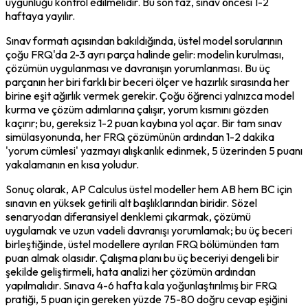
uygunluğu kontrol edilmelidir. Bu son faz, sınav öncesi 1-2 
haftaya yayılır.
Sınav formatı açısından bakıldığında, üstel model sorularının 
çoğu FRQ'da 2-3 ayrı parça halinde gelir: modelin kurulması, 
çözümün uygulanması ve davranışın yorumlanması. Bu üç 
parçanın her biri farklı bir beceri ölçer ve hazırlık sırasında her 
birine eşit ağırlık vermek gerekir. Çoğu öğrenci yalnızca model 
kurma ve çözüm adımlarına çalışır, yorum kısmını gözden 
kaçırır; bu, gereksiz 1-2 puan kaybına yol açar. Bir tam sınav 
simülasyonunda, her FRQ çözümünün ardından 1-2 dakika 
'yorum cümlesi' yazmayı alışkanlık edinmek, 5 üzerinden 5 puanı 
yakalamanın en kısa yoludur.
Sonuç olarak, AP Calculus üstel modeller hem AB hem BC için 
sınavın en yüksek getirili alt başlıklarından biridir. Sözel 
senaryodan diferansiyel denklemi çıkarmak, çözümü 
uygulamak ve uzun vadeli davranışı yorumlamak; bu üç beceri 
birleştiğinde, üstel modellere ayrılan FRQ bölümünden tam 
puan almak olasıdır. Çalışma planı bu üç beceriyi dengeli bir 
şekilde geliştirmeli, hata analizi her çözümün ardından 
yapılmalıdır. Sınava 4-6 hafta kala yoğunlaştırılmış bir FRQ 
pratiği, 5 puan için gereken yüzde 75-80 doğru cevap eşiğini 