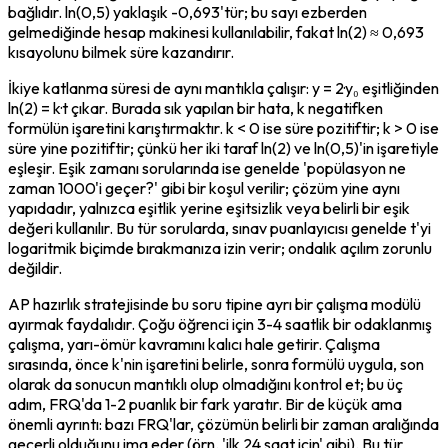
bağlıdır. ln(0,5) yaklaşık -0,693'tür; bu sayı ezberden 
gelmediğinde hesap makinesi kullanılabilir, fakat ln(2) ≈ 0,693 
kısayolunu bilmek süre kazandırır.
İkiye katlanma süresi de aynı mantıkla çalışır: y = 2·y₀ eşitliğinden 
ln(2) = k·t çıkar. Burada sık yapılan bir hata, k negatifken 
formülün işaretini karıştırmaktır. k < 0 ise süre pozitiftir; k > 0 ise 
süre yine pozitiftir; çünkü her iki taraf ln(2) ve ln(0,5)'in işaretiyle 
eşleşir. Eşik zamanı sorularında ise genelde 'popülasyon ne 
zaman 1000'i geçer?' gibi bir koşul verilir; çözüm yine aynı 
yapıdadır, yalnızca eşitlik yerine eşitsizlik veya belirli bir eşik 
değeri kullanılır. Bu tür sorularda, sınav puanlayıcısı genelde t'yi 
logaritmik biçimde bırakmanıza izin verir; ondalık açılım zorunlu 
değildir.
AP hazırlık stratejisinde bu soru tipine ayrı bir çalışma modülü 
ayırmak faydalıdır. Çoğu öğrenci için 3-4 saatlik bir odaklanmış 
çalışma, yarı-ömür kavramını kalıcı hale getirir. Çalışma 
sırasında, önce k'nin işaretini belirle, sonra formülü uygula, son 
olarak da sonucun mantıklı olup olmadığını kontrol et; bu üç 
adım, FRQ'da 1-2 puanlık bir fark yaratır. Bir de küçük ama 
önemli ayrıntı: bazı FRQ'lar, çözümün belirli bir zaman aralığında 
geçerli olduğunu ima eder (örn. 'ilk 24 saat için' gibi). Bu tür 