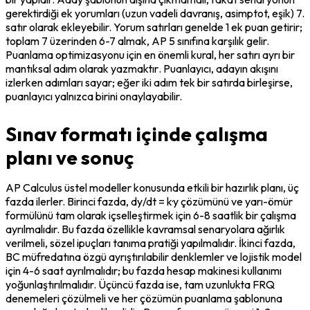
gerektirdiği ek yorumları (uzun vadeli davranış, asimptot, eşik) 7. 
satır olarak ekleyebilir. Yorum satırları genelde 1 ek puan getirir; 
toplam 7 üzerinden 6-7 almak, AP 5 sınıfına karşılık gelir. 
Puanlama optimizasyonu için en önemli kural, 
her satırı ayrı bir 
mantıksal adım olarak yazmaktır
. Puanlayıcı, adayın akışını 
izlerken adımları sayar; eğer iki adım tek bir satırda birleşirse, 
puanlayıcı yalnızca birini onaylayabilir.
Sınav formatı içinde çalışma
planı ve sonuç
AP Calculus üstel modeller konusunda etkili bir hazırlık planı, üç 
fazda ilerler. Birinci fazda, dy/dt = k·y çözümünü ve yarı-ömür 
formülünü tam olarak içselleştirmek için 6-8 saatlik bir çalışma 
ayrılmalıdır. Bu fazda özellikle kavramsal senaryolara ağırlık 
verilmeli, sözel ipuçları tanıma pratiği yapılmalıdır. İkinci fazda, 
BC müfredatına özgü ayrıştırılabilir denklemler ve lojistik model 
için 4-6 saat ayrılmalıdır; bu fazda hesap makinesi kullanımı 
yoğunlaştırılmalıdır. Üçüncü fazda ise, tam uzunlukta FRQ 
denemeleri çözülmeli ve her çözümün puanlama şablonuna 