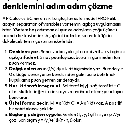
denklemini adım adım çözme
AP Calculus BC'nin en sık karşılaşılan üstel model FRQ kalıbı, 
adayın 
separation of variables
 yöntemini açıkça uygulamasını 
ister. Yöntem beş adımdan oluşur ve adayların çoğu üçüncü 
adımda hız kaybeder. Aşağıdaki adımlar, sınavda kâğıda 
dökülecek temiz çözümün iskeletidir.
Denklemi yaz.
 Senaryodan yola çıkarak dy/dt = k·y biçimini 
açıkça ifade et. Sınav puanlayıcısı, bu satırı görmeden tam 
puan vermez.
Değişkenleri ayır.
 (1/y) dy = k dt biçiminde yaz. Burada y > 
0 olduğu, senaryonun kendisinden gelir; bunu belirtmek 
küçük ama puan getiren bir detaydır.
Her iki tarafı integre et.
 Sol taraf ln|y|, sağ taraf kt + C 
olur. Mutlak değer ifadesini yazmayı ihmal etme; puanlayıcı 
bunu arar.
Üstel forma geçir.
 |y| = e^(kt+C) = A·e^(kt) yaz, A pozitif 
bir sabit olacak şekilde.
Başlangıç değeri uygula.
 Verilen (t₀, y₀) çiftini yazıp A'yı 
çöz. Son biçim y = (y₀)·e^(k(t - t₀)) olur.