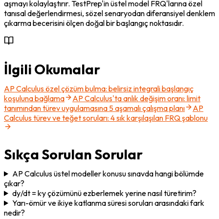
aşmayı kolaylaştırır. TestPrep'in üstel model FRQ'larına özel 
tanısal değerlendirmesi, sözel senaryodan diferansiyel denklem 
çıkarma becerisini ölçen doğal bir başlangıç noktasıdır.
İlgili Okumalar
AP Calculus özel çözüm bulma: belirsiz integrali başlangıç
koşuluna bağlama
AP Calculus'ta anlık değişim oranı: limit
tanımından türev uygulamasına 5 aşamalı çalışma planı
AP
Calculus türev ve teğet soruları: 4 sık karşılaşılan FRQ şablonu
Sıkça Sorulan Sorular
AP Calculus üstel modeller konusu sınavda hangi bölümde
çıkar?
dy/dt = k·y çözümünü ezberlemek yerine nasıl türetirim?
Yarı-ömür ve ikiye katlanma süresi soruları arasındaki fark
nedir?