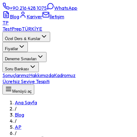
+90 216 428 1075
WhatsApp
Blog
Kariyer
İletişim
TP
TestPrep
TÜRKİYE
Özel Ders & Kurslar
Fiyatlar
Deneme Sınavları
Soru Bankası
Sonuçlarımız
Hakkımızda
Kadromuz
Ücretsiz Seviye Tespiti
Menüyü aç
Ana Sayfa
/
Blog
/
AP
/