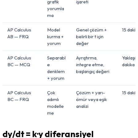
grafik
işareti
yorumla
ma
AP Calculus
Model
Genel çözüm +
15 dakik
AB — FRQ
kurma +
belirli bir t için
yorum
değer
AP Calculus
Separabl
Ayrıştırma,
Yaklaşık
BC — MCQ
e
integre etme,
dakika
denklem
başlangıç değeri
+ yorum
AP Calculus
Çok
Çözüm + yarı-
15 dakik
BC — FRQ
adımlı
ömür veya eşik
modelle
analizi
me
dy/dt = k·y diferansiyel