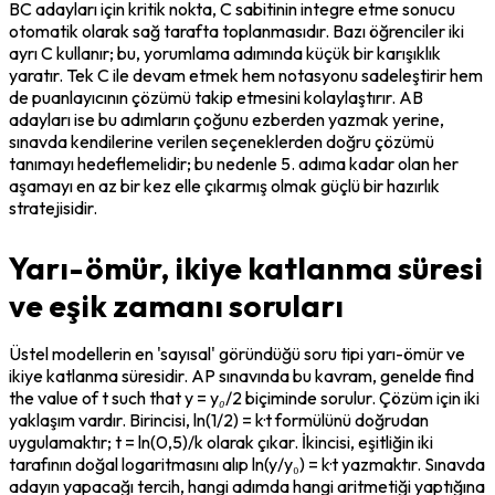
BC adayları için kritik nokta, C sabitinin integre etme sonucu 
otomatik olarak sağ tarafta toplanmasıdır. Bazı öğrenciler iki 
ayrı C kullanır; bu, yorumlama adımında küçük bir karışıklık 
yaratır. Tek C ile devam etmek hem notasyonu sadeleştirir hem 
de puanlayıcının çözümü takip etmesini kolaylaştırır. AB 
adayları ise bu adımların çoğunu ezberden yazmak yerine, 
sınavda kendilerine verilen seçeneklerden doğru çözümü 
tanımayı hedeflemelidir; bu nedenle 5. adıma kadar olan her 
aşamayı en az bir kez elle çıkarmış olmak güçlü bir hazırlık 
stratejisidir.
Yarı-ömür, ikiye katlanma süresi
ve eşik zamanı soruları
Üstel modellerin en 'sayısal' göründüğü soru tipi yarı-ömür ve 
ikiye katlanma süresidir. AP sınavında bu kavram, genelde 
find 
the value of t such that y = y₀/2
 biçiminde sorulur. Çözüm için iki 
yaklaşım vardır. Birincisi, ln(1/2) = k·t formülünü doğrudan 
uygulamaktır; t = ln(0,5)/k olarak çıkar. İkincisi, eşitliğin iki 
tarafının doğal logaritmasını alıp ln(y/y₀) = k·t yazmaktır. Sınavda 
adayın yapacağı tercih, hangi adımda hangi aritmetiği yaptığına 