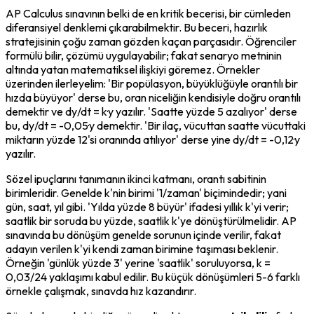
AP Calculus sınavının belki de en kritik becerisi, bir cümleden 
diferansiyel denklemi çıkarabilmektir. Bu beceri, hazırlık 
stratejisinin çoğu zaman gözden kaçan parçasıdır. Öğrenciler 
formülü bilir, çözümü uygulayabilir; fakat senaryo metninin 
altında yatan matematiksel ilişkiyi göremez. Örnekler 
üzerinden ilerleyelim: 'Bir popülasyon, büyüklüğüyle orantılı bir 
hızda büyüyor' derse bu, oran niceliğin kendisiyle doğru orantılı 
demektir ve dy/dt = k·y yazılır. 'Saatte yüzde 5 azalıyor' derse 
bu, dy/dt = -0,05·y demektir. 'Bir ilaç, vücuttan saatte vücuttaki 
miktarın yüzde 12'si oranında atılıyor' derse yine dy/dt = -0,12·y 
yazılır.
Sözel ipuçlarını tanımanın ikinci katmanı, orantı sabitinin 
birimleridir. Genelde k'nin birimi '1/zaman' biçimindedir; yani 
gün, saat, yıl gibi. 'Yılda yüzde 8 büyür' ifadesi yıllık k'yi verir; 
saatlik bir soruda bu yüzde, saatlik k'ye dönüştürülmelidir. AP 
sınavında bu dönüşüm genelde sorunun içinde verilir, fakat 
adayın verilen k'yi kendi zaman birimine taşıması beklenir. 
Örneğin 'günlük yüzde 3' yerine 'saatlik' soruluyorsa, k = 
0,03/24 yaklaşımı kabul edilir. Bu küçük dönüşümleri 5-6 farklı 
örnekle çalışmak, sınavda hız kazandırır.