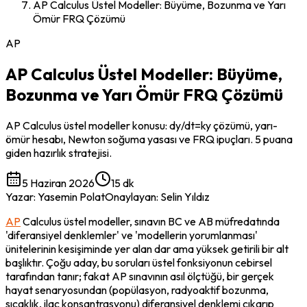
AP Calculus Üstel Modeller: Büyüme, Bozunma ve Yarı
Ömür FRQ Çözümü
AP
AP Calculus Üstel Modeller: Büyüme,
Bozunma ve Yarı Ömür FRQ Çözümü
AP Calculus üstel modeller konusu: dy/dt=ky çözümü, yarı-
ömür hesabı, Newton soğuma yasası ve FRQ ipuçları. 5 puana
giden hazırlık stratejisi.
5 Haziran 2026
15 dk
Yazar
:
Yasemin Polat
Onaylayan
:
Selin Yıldız
AP
 Calculus üstel modeller, sınavın BC ve AB müfredatında 
'diferansiyel denklemler' ve 'modellerin yorumlanması' 
ünitelerinin kesişiminde yer alan dar ama yüksek getirili bir alt 
başlıktır. Çoğu aday, bu soruları üstel fonksiyonun cebirsel 
tarafından tanır; fakat AP sınavının asıl ölçtüğü, bir gerçek 
hayat senaryosundan (popülasyon, radyoaktif bozunma, 
sıcaklık, ilaç konsantrasyonu) diferansiyel denklemi çıkarıp 