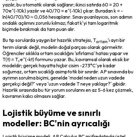
yazılır, bu otomatik olarak sağlanır; ikinci satırda 60 = 20 + 
70·e^(-10k) yazılır ve 40/70 = e^(-10k) çıkar. Buradan k = -
ln(40/70)/10 ≈ 0,056 hesaplanır. Sınav puanlayıcısı, son adımın 
ondalık açılımını zorunlu kılmaz; fakat k'yi tam logaritmik 
biçimde bırakmak da tam puan alır.
Bu tıp sorularda yaygın bir hazırlık stratejisi, T
'ı ayrı bir 
ortam
terim olarak değil, modelin doğal parçası olarak görmektir. 
Öğrenciler sıklıkla ortam sıcaklığını 'sıfırlama' hatası yapar ve 
T(t) = T₀·e^(-kt) formunu yazar. Bu, kavramsal olarak eksik bir 
modeldir; gerçek hayatta hiçbir cisim -273°C'ye kadar 
soğumaz, ortam sıcaklığı asimptotik bir sınırdır. AP sınavında bu 
ayrımın sorulma biçimi, genelde 'model neden uzun vadede 
gerçekçi değil?' veya 'uzun vadede T neye yaklaşır?' gibidir. 
Hazırlık sırasında bu tür yorum sorularını en az 5-6 kez çözmek, 
kavramın kalıcı olmasını sağlar.
Lojistik büyüme ve sınırlı
modeller: BC'nin ayrıcalığı
Lojistik büyüme modeli, AP Calculus BC müfredatında üstel 