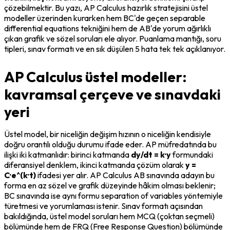
çözebilmektir. Bu yazı, AP Calculus hazırlık stratejisini üstel 
modeller üzerinden kurarken hem BC'de geçen 
separable 
differential equations
 tekniğini hem de AB'de yorum ağırlıklı 
çıkan grafik ve sözel soruları ele alıyor. Puanlama mantığı, soru 
tipleri, sınav formatı ve en sık düşülen 5 hata tek tek açıklanıyor.
AP Calculus üstel modeller:
kavramsal çerçeve ve sınavdaki
yeri
Üstel model, bir niceliğin değişim hızının o niceliğin kendisiyle 
doğru orantılı olduğu durumu ifade eder. AP müfredatında bu 
ilişki iki katmanlıdır: birinci katmanda 
dy/dt = k·y
 formundaki 
diferansiyel denklem, ikinci katmanda çözüm olarak 
y = 
C·e^(k·t)
 ifadesi yer alır. AP Calculus AB sınavında adayın bu 
forma en az sözel ve grafik düzeyinde hâkim olması beklenir; 
BC sınavında ise aynı formu 
separation of variables
 yöntemiyle 
türetmesi ve yorumlaması istenir. Sınav formatı açısından 
bakıldığında, üstel model soruları hem MCQ (çoktan seçmeli) 
bölümünde hem de FRQ (Free Response Question) bölümünde 