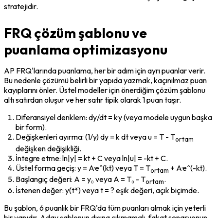
stratejidir.
FRQ çözüm şablonu ve
puanlama optimizasyonu
AP FRQ'larında puanlama, her bir adım için ayrı puanlar verir. 
Bu nedenle çözümü belirli bir yapıda yazmak, kaçınılmaz puan 
kayıplarını önler. Üstel modeller için önerdiğim çözüm şablonu 
altı satırdan oluşur ve her satır tipik olarak 1 puan taşır.
Diferansiyel denklem: dy/dt = k·y (veya modele uygun başka 
bir form).
Değişkenleri ayırma: (1/y) dy = k dt veya u = T - T
ortam
değişken değişikliği.
İntegre etme: ln|y| = kt + C veya ln|u| = -kt + C.
Üstel forma geçiş: y = A·e^(kt) veya T = T
 + A·e^(-kt).
ortam
Başlangıç değeri: A = y₀ veya A = T₀ - T
.
ortam
İstenen değer: y(t*) veya t = ? eşik değeri, açık biçimde.
Bu şablon, 6 puanlık bir FRQ'da tüm puanları almak için yeterli 
bir yapıdır. Aday şablonun dışına çıkmamalı, fakat senaryonun 