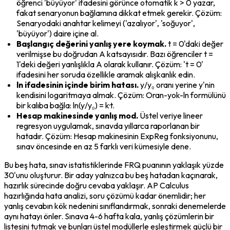
öğrenci 'büyüyor' ifadesini görünce otomatik k > 0 yazar, 
fakat senaryonun bağlamına dikkat etmek gerekir. Çözüm: 
Senaryodaki anahtar kelimeyi ('azalıyor', 'soğuyor', 
'büyüyor') daire içine al.
Başlangıç değerini yanlış yere koymak.
 t = 0'daki değer 
verilmişse bu doğrudan A katsayısıdır. Bazı öğrenciler t = 
1'deki değeri yanlışlıkla A olarak kullanır. Çözüm: 't = 0' 
ifadesini her soruda özellikle aramak alışkanlık edin.
ln ifadesinin içinde birim hatası.
 y/y₀ oranı yerine y'nin 
kendisini logaritmaya almak. Çözüm: Oran-yok-ln formülünü 
bir kalıba bağla: ln(y/y₀) = k·t.
Hesap makinesinde yanlış mod.
 Üstel veriye lineer 
regresyon uygulamak, sınavda yıllarca raporlanan bir 
hatadır. Çözüm: Hesap makinesinin ExpReg fonksiyonunu, 
sınav öncesinde en az 5 farklı veri kümesiyle dene.
Bu beş hata, sınav istatistiklerinde FRQ puanının yaklaşık yüzde 
30'unu oluşturur. Bir aday yalnızca bu beş hatadan kaçınarak, 
hazırlık sürecinde doğru cevaba yaklaşır. AP Calculus 
hazırlığında hata analizi, soru çözümü kadar önemlidir; her 
yanlış cevabın kök nedenini sınıflandırmak, sonraki denemelerde 
aynı hatayı önler. Sınava 4-6 hafta kala, yanlış çözümlerin bir 
listesini tutmak ve bunları üstel modüllerle eşleştirmek güçlü bir 