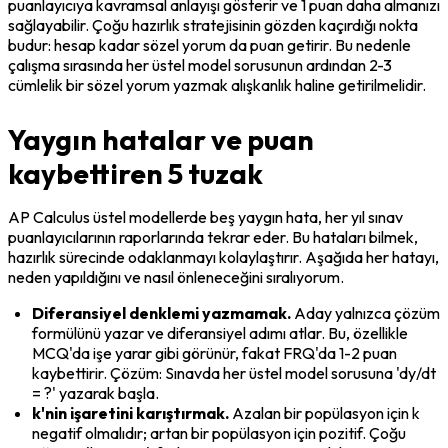
puanlayıcıya kavramsal anlayışı gösterir ve 1 puan daha almanızı 
sağlayabilir. Çoğu hazırlık stratejisinin gözden kaçırdığı nokta 
budur: 
hesap
 kadar 
sözel yorum
 da puan getirir. Bu nedenle 
çalışma sırasında her üstel model sorusunun ardından 2-3 
cümlelik bir sözel yorum yazmak alışkanlık haline getirilmelidir.
Yaygın hatalar ve puan
kaybettiren 5 tuzak
AP Calculus üstel modellerde beş yaygın hata, her yıl sınav 
puanlayıcılarının raporlarında tekrar eder. Bu hataları bilmek, 
hazırlık sürecinde odaklanmayı kolaylaştırır. Aşağıda her hatayı, 
neden yapıldığını ve nasıl önleneceğini sıralıyorum.
Diferansiyel denklemi yazmamak.
 Aday yalnızca çözüm 
formülünü yazar ve diferansiyel adımı atlar. Bu, özellikle 
MCQ'da işe yarar gibi görünür, fakat FRQ'da 1-2 puan 
kaybettirir. Çözüm: Sınavda her üstel model sorusuna 'dy/dt 
= ?' yazarak başla.
k'nin işaretini karıştırmak.
 Azalan bir popülasyon için k 
negatif olmalıdır; artan bir popülasyon için pozitif. Çoğu 