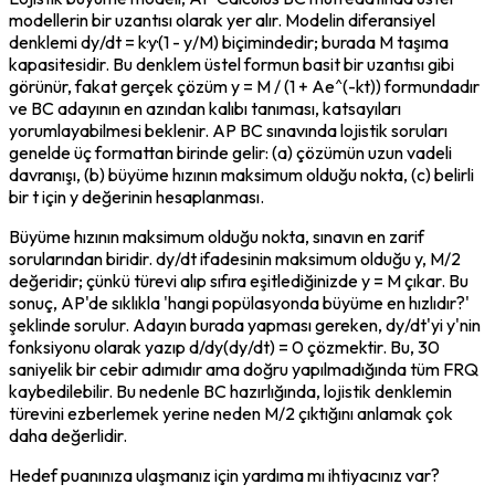
modellerin bir uzantısı olarak yer alır. Modelin diferansiyel 
denklemi dy/dt = k·y·(1 - y/M) biçimindedir; burada M taşıma 
kapasitesidir. Bu denklem üstel formun basit bir uzantısı gibi 
görünür, fakat gerçek çözüm y = M / (1 + Ae^(-kt)) formundadır 
ve BC adayının en azından kalıbı tanıması, katsayıları 
yorumlayabilmesi beklenir. AP BC sınavında lojistik soruları 
genelde üç formattan birinde gelir: (a) çözümün uzun vadeli 
davranışı, (b) büyüme hızının maksimum olduğu nokta, (c) belirli 
bir t için y değerinin hesaplanması.
Büyüme hızının maksimum olduğu nokta, sınavın en zarif 
sorularından biridir. dy/dt ifadesinin maksimum olduğu y, M/2 
değeridir; çünkü türevi alıp sıfıra eşitlediğinizde y = M çıkar. Bu 
sonuç, AP'de sıklıkla 'hangi popülasyonda büyüme en hızlıdır?' 
şeklinde sorulur. Adayın burada yapması gereken, dy/dt'yi y'nin 
fonksiyonu olarak yazıp d/dy(dy/dt) = 0 çözmektir. Bu, 30 
saniyelik bir cebir adımıdır ama doğru yapılmadığında tüm FRQ 
kaybedilebilir. Bu nedenle BC hazırlığında, lojistik denklemin 
türevini ezberlemek yerine 
neden
 M/2 çıktığını anlamak çok 
daha değerlidir.
Hedef puanınıza ulaşmanız için yardıma mı ihtiyacınız var?