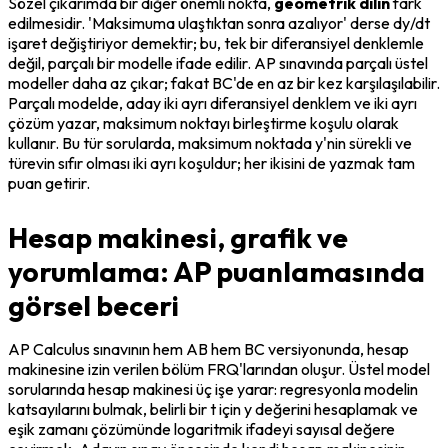
Sözel çıkarımda bir diğer önemli nokta, 
geometrik dilin
 fark 
edilmesidir. 'Maksimuma ulaştıktan sonra azalıyor' derse dy/dt 
işaret değiştiriyor demektir; bu, tek bir diferansiyel denklemle 
değil, parçalı bir modelle ifade edilir. AP sınavında parçalı üstel 
modeller daha az çıkar; fakat BC'de en az bir kez karşılaşılabilir. 
Parçalı modelde, aday iki ayrı diferansiyel denklem ve iki ayrı 
çözüm yazar, maksimum noktayı birleştirme koşulu olarak 
kullanır. Bu tür sorularda, maksimum noktada y'nin sürekli ve 
türevin sıfır olması iki ayrı koşuldur; her ikisini de yazmak tam 
puan getirir.
Hesap makinesi, grafik ve
yorumlama: AP puanlamasında
görsel beceri
AP Calculus sınavının hem AB hem BC versiyonunda, hesap 
makinesine izin verilen bölüm FRQ'larından oluşur. Üstel model 
sorularında hesap makinesi üç işe yarar: regresyonla modelin 
katsayılarını bulmak, belirli bir t için y değerini hesaplamak ve 
eşik zamanı çözümünde logaritmik ifadeyi sayısal değere 