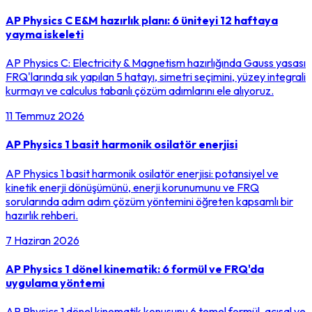
AP Physics C E&M hazırlık planı: 6 üniteyi 12 haftaya
yayma iskeleti
AP Physics C: Electricity & Magnetism hazırlığında Gauss yasası
FRQ'larında sık yapılan 5 hatayı, simetri seçimini, yüzey integrali
kurmayı ve calculus tabanlı çözüm adımlarını ele alıyoruz.
11 Temmuz 2026
AP Physics 1 basit harmonik osilatör enerjisi
AP Physics 1 basit harmonik osilatör enerjisi: potansiyel ve
kinetik enerji dönüşümünü, enerji korunumunu ve FRQ
sorularında adım adım çözüm yöntemini öğreten kapsamlı bir
hazırlık rehberi.
7 Haziran 2026
AP Physics 1 dönel kinematik: 6 formül ve FRQ'da
uygulama yöntemi
AP Physics 1 dönel kinematik konusunu 6 temel formül, açısal ve