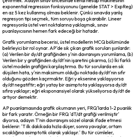
çevirmek. Adayın sınav öncesinde kendi hesap makinesinin 
exponential regression fonksiyonunu (genelde STAT > ExpReg) 
en az 5 kez kullanmış olması beklenir. Çünkü sınavda yanlış 
regresyon tipi seçmek, tüm soruyu boşa çıkarabilir. Lineer 
regresyonla üstel veri noktalarına yaklaşmak, sınav 
puanlayıcısının hemen fark edeceği bir hatadır.
Grafik yorumlama becerisi, üstel modellerin MCQ bölümünde 
belirleyici bir rol oynar. AP'de sık çıkan grafik soruları şunlardır: 
(a) Verilen bir dy/dt grafiğinden y'nin davranışını yorumlama, (b) 
Verilen bir y grafiğinden dy/dt'nin işaretini çıkarma, (c) İki farklı 
üstel modelin grafiğini karşılaştırma. Bu tür sorularda en sık 
düşülen hata, y'nin maksimum olduğu noktada dy/dt'nin sıfır 
olduğunu gözden kaçırmaktır. Eğri y eksenine yaklaşıyorsa 
dy/dt negatiftir; eğri yatay bir asimptota yaklaşıyorsa dy/dt 
sıfıra yaklaşır; eğri eksponansiyel olarak yükseliyorsa dy/dt de 
artıyor demektir.
AP puanlamasında grafik okumanın yeri, FRQ'larda 1-2 puanlık 
bir fark yaratır. Örneğin bir FRQ 'dT/dt grafiği verilmiştir' 
diyorsa, adayın T'nin davranışını sözel olarak ifade etmesi 
beklenir: 'T ilk dakikada hızla düşer, sonra yavaşlar, ortam 
sıcaklığına asimptotik olarak yaklaşır.' Bu tür cümleler, 