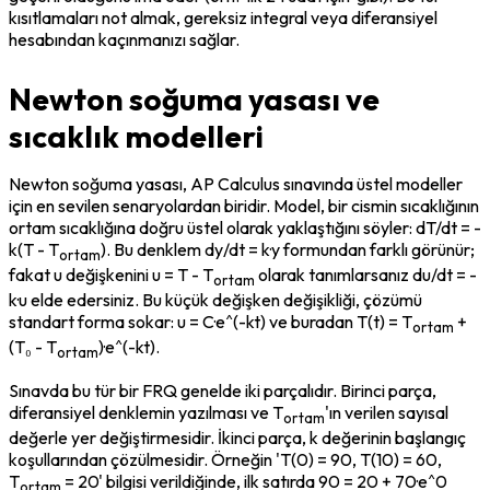
kısıtlamaları not almak, gereksiz integral veya diferansiyel 
hesabından kaçınmanızı sağlar.
Newton soğuma yasası ve
sıcaklık modelleri
Newton soğuma yasası, AP Calculus sınavında üstel modeller 
için en sevilen senaryolardan biridir. Model, bir cismin sıcaklığının 
ortam sıcaklığına doğru üstel olarak yaklaştığını söyler: dT/dt = -
k(T - T
). Bu denklem dy/dt = k·y formundan farklı görünür; 
ortam
fakat u değişkenini u = T - T
 olarak tanımlarsanız du/dt = -
ortam
k·u elde edersiniz. Bu küçük değişken değişikliği, çözümü 
standart forma sokar: u = C·e^(-kt) ve buradan T(t) = T
 + 
ortam
(T₀ - T
)·e^(-kt).
ortam
Sınavda bu tür bir FRQ genelde iki parçalıdır. Birinci parça, 
diferansiyel denklemin yazılması ve T
'ın verilen sayısal 
ortam
değerle yer değiştirmesidir. İkinci parça, k değerinin başlangıç 
koşullarından çözülmesidir. Örneğin 'T(0) = 90, T(10) = 60, 
T
 = 20' bilgisi verildiğinde, ilk satırda 90 = 20 + 70·e^0 
ortam