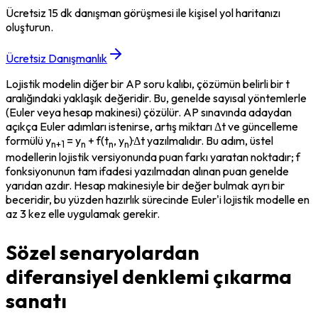
Ücretsiz 15 dk danışman görüşmesi ile kişisel yol haritanızı
oluşturun.
Ücretsiz Danışmanlık
Lojistik modelin diğer bir AP soru kalıbı, çözümün belirli bir t 
aralığındaki yaklaşık değeridir. Bu, genelde sayısal yöntemlerle 
(Euler veya hesap makinesi) çözülür. AP sınavında adaydan 
açıkça Euler adımları istenirse, artış miktarı Δt ve güncelleme 
formülü y
 = y
 + f(t
, y
)·Δt yazılmalıdır. Bu adım, üstel 
n+1
n
n
n
modellerin lojistik versiyonunda puan farkı yaratan noktadır; f 
fonksiyonunun tam ifadesi yazılmadan alınan puan genelde 
yarıdan azdır. Hesap makinesiyle bir değer bulmak ayrı bir 
beceridir, bu yüzden hazırlık sürecinde Euler'i lojistik modelle en 
az 3 kez elle uygulamak gerekir.
Sözel senaryolardan
diferansiyel denklemi çıkarma
sanatı