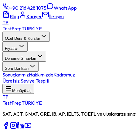
+90 216 428 1075
WhatsApp
Blog
Kariyer
İletişim
TP
TestPrep
TÜRKİYE
Özel Ders & Kurslar
Fiyatlar
Deneme Sınavları
Soru Bankası
Sonuçlarımız
Hakkımızda
Kadromuz
Ücretsiz Seviye Tespiti
Menüyü aç
TP
TestPrep
TÜRKİYE
SAT, ACT, GMAT, GRE, IB, AP, IELTS, TOEFL ve uluslararası sınavl