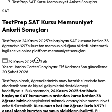
TestPrep SAT Kursu Memnuniyet Anketi Sonuçları
SAT
TestPrep SAT Kursu Memnuniyet
Anketi Sonuçları
TestPrep'in 24 Kasım 2025'te başlayan SAT kursuna katılan 38
öğrencinin %97'si kurstan memnun olduğunu bildirdi. Matematik,
İngilizce ve online platform memnuniyet sonuçları.
29 Kasım 2025
3 dk
Yazar
:
Jordan Carter
Onaylayan
:
Elif Korkmaz
Son güncelleme
:
20 Şubat 2026
TestPrep olarak, öğrencilerimizin sınav hazırlık sürecinde hem 
akademik hem de kişisel gelişimlerini desteklemeyi 
hedefliyoruz. Bu kapsamda, 
24 Kasım 2025 tarihinde 
başlayan SAT kursumuzun ardından kursa katılan 38 
öğrencimizin
 deneyimlerini anlamak amacıyla bir memnuniyet 
anketi düzenledik. 
Kursumuza katılan öğrencilerin %97'si 
genel olarak kurstan memnun olduklarını belirtti.
 Bu 