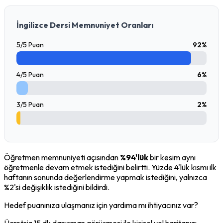
İngilizce Dersi Memnuniyet Oranları
5/5 Puan
92%
4/5 Puan
6%
3/5 Puan
2%
Öğretmen memnuniyeti açısından 
%94'lük
 bir kesim aynı 
öğretmenle devam etmek istediğini belirtti. Yüzde 4'lük kısmı ilk 
haftanın sonunda değerlendirme yapmak istediğini, yalnızca 
%2'si değişiklik istediğini bildirdi.
Hedef puanınıza ulaşmanız için yardıma mı ihtiyacınız var?
Ücretsiz 15 dk danışman görüşmesi ile kişisel yol haritanızı