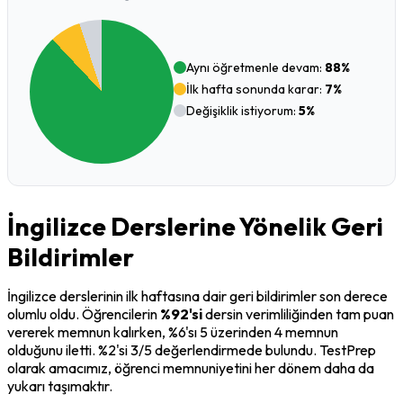
Aynı öğretmenle devam:
88%
İlk hafta sonunda karar:
7%
Değişiklik istiyorum:
5%
İngilizce Derslerine Yönelik Geri
Bildirimler
İngilizce derslerinin ilk haftasına dair geri bildirimler son derece 
olumlu oldu. Öğrencilerin 
%92'si
 dersin verimliliğinden tam puan 
vererek memnun kalırken, %6'sı 5 üzerinden 4 memnun 
olduğunu iletti. %2'si 3/5 değerlendirmede bulundu. TestPrep 
olarak amacımız, öğrenci memnuniyetini her dönem daha da 
yukarı taşımaktır.