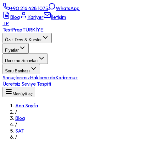
+90 216 428 1075
WhatsApp
Blog
Kariyer
İletişim
TP
TestPrep
TÜRKİYE
Özel Ders & Kurslar
Fiyatlar
Deneme Sınavları
Soru Bankası
Sonuçlarımız
Hakkımızda
Kadromuz
Ücretsiz Seviye Tespiti
Menüyü aç
Ana Sayfa
/
Blog
/
SAT
/