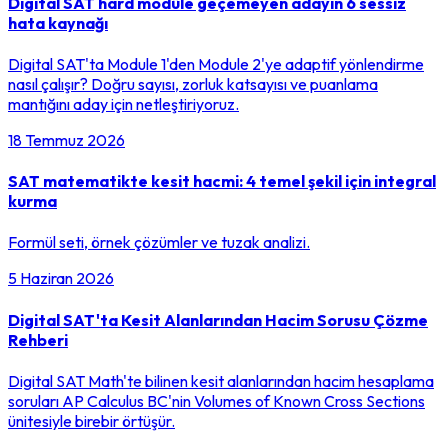
Digital SAT hard modüle geçemeyen adayın 6 sessiz
hata kaynağı
Digital SAT'ta Module 1'den Module 2'ye adaptif yönlendirme
nasıl çalışır? Doğru sayısı, zorluk katsayısı ve puanlama
mantığını aday için netleştiriyoruz.
18 Temmuz 2026
SAT matematikte kesit hacmi: 4 temel şekil için integral
kurma
Formül seti, örnek çözümler ve tuzak analizi.
5 Haziran 2026
Digital SAT'ta Kesit Alanlarından Hacim Sorusu Çözme
Rehberi
Digital SAT Math'te bilinen kesit alanlarından hacim hesaplama
soruları AP Calculus BC'nin Volumes of Known Cross Sections
ünitesiyle birebir örtüşür.