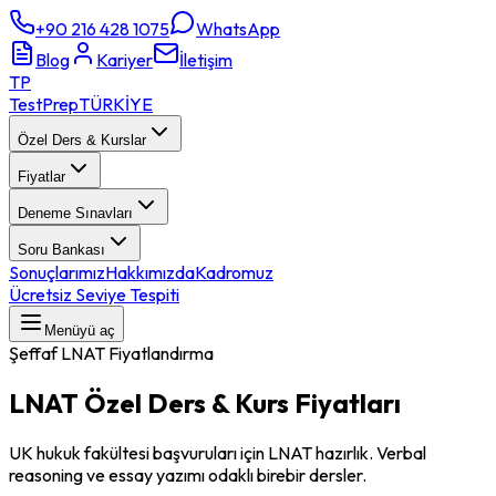
+90 216 428 1075
WhatsApp
Blog
Kariyer
İletişim
TP
TestPrep
TÜRKİYE
Özel Ders & Kurslar
Fiyatlar
Deneme Sınavları
Soru Bankası
Sonuçlarımız
Hakkımızda
Kadromuz
Ücretsiz Seviye Tespiti
Menüyü aç
Şeffaf
LNAT
Fiyatlandırma
LNAT
Özel Ders & Kurs
Fiyatları
UK hukuk fakültesi başvuruları için LNAT hazırlık. Verbal
reasoning ve essay yazımı odaklı birebir dersler.