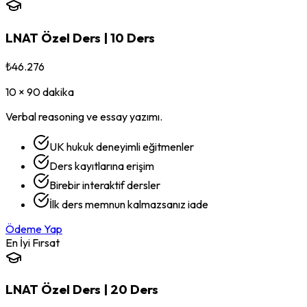
LNAT
Özel Ders |
10 Ders
₺46.276
10 × 90 dakika
Verbal reasoning ve essay yazımı.
UK hukuk deneyimli eğitmenler
Ders kayıtlarına erişim
Birebir interaktif dersler
İlk ders memnun kalmazsanız iade
Ödeme Yap
En İyi Fırsat
LNAT
Özel Ders |
20 Ders