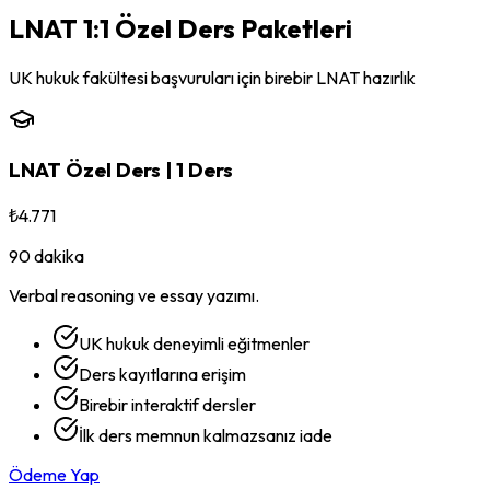
LNAT
1:1 Özel Ders Paketleri
UK hukuk fakültesi başvuruları için birebir LNAT hazırlık
LNAT
Özel Ders |
1 Ders
₺4.771
90 dakika
Verbal reasoning ve essay yazımı.
UK hukuk deneyimli eğitmenler
Ders kayıtlarına erişim
Birebir interaktif dersler
İlk ders memnun kalmazsanız iade
Ödeme Yap