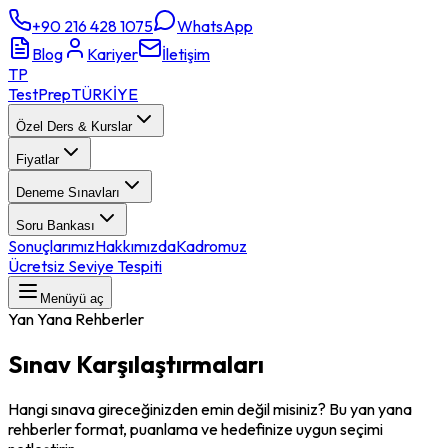
+90 216 428 1075
WhatsApp
Blog
Kariyer
İletişim
TP
TestPrep
TÜRKİYE
Özel Ders & Kurslar
Fiyatlar
Deneme Sınavları
Soru Bankası
Sonuçlarımız
Hakkımızda
Kadromuz
Ücretsiz Seviye Tespiti
Menüyü aç
Yan Yana Rehberler
Sınav Karşılaştırmaları
Hangi sınava gireceğinizden emin değil misiniz? Bu yan yana
rehberler format, puanlama ve hedefinize uygun seçimi