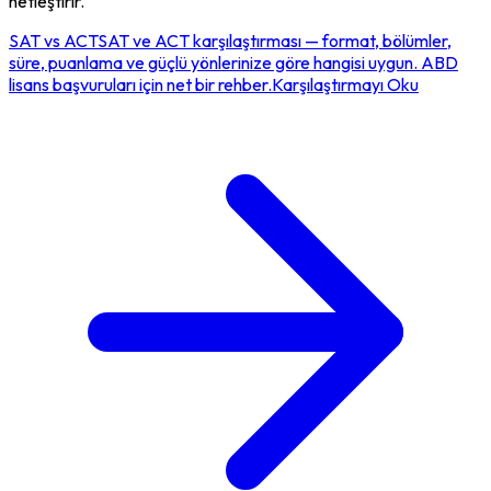
netleştirir.
SAT
vs
ACT
SAT ve ACT karşılaştırması — format, bölümler,
süre, puanlama ve güçlü yönlerinize göre hangisi uygun. ABD
lisans başvuruları için net bir rehber.
Karşılaştırmayı Oku