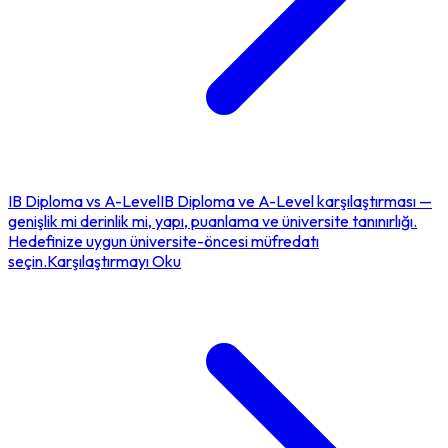
IB Diploma
vs
A-Level
IB Diploma ve A-Level karşılaştırması —
genişlik mi derinlik mi, yapı, puanlama ve üniversite tanınırlığı.
Hedefinize uygun üniversite-öncesi müfredatı
seçin.
Karşılaştırmayı Oku