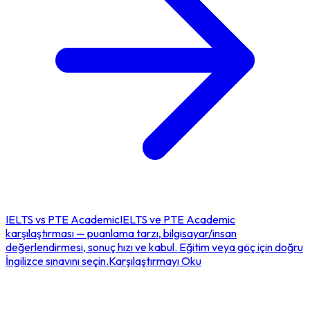
IELTS
vs
PTE Academic
IELTS ve PTE Academic
karşılaştırması — puanlama tarzı, bilgisayar/insan
değerlendirmesi, sonuç hızı ve kabul. Eğitim veya göç için doğru
İngilizce sınavını seçin.
Karşılaştırmayı Oku