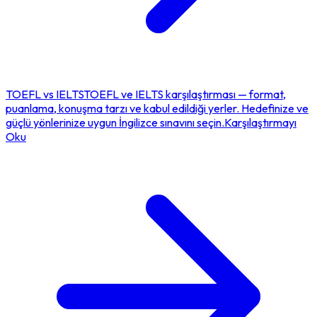
TOEFL
vs
IELTS
TOEFL ve IELTS karşılaştırması — format,
puanlama, konuşma tarzı ve kabul edildiği yerler. Hedefinize ve
güçlü yönlerinize uygun İngilizce sınavını seçin.
Karşılaştırmayı
Oku