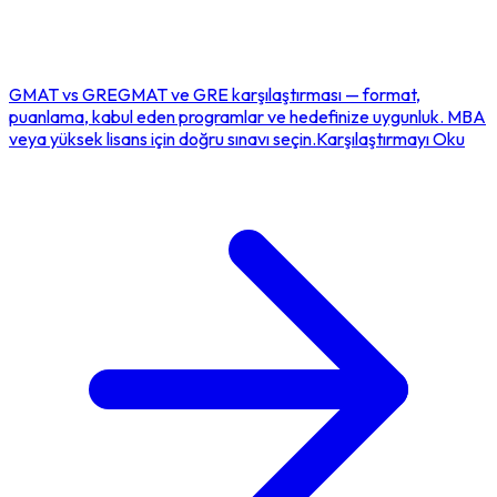
GMAT
vs
GRE
GMAT ve GRE karşılaştırması — format,
puanlama, kabul eden programlar ve hedefinize uygunluk. MBA
veya yüksek lisans için doğru sınavı seçin.
Karşılaştırmayı Oku