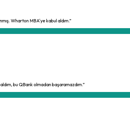
lanmış. Wharton MBA'ye kabul aldım.
”
abul aldım, bu QBank olmadan başaramazdım.
”