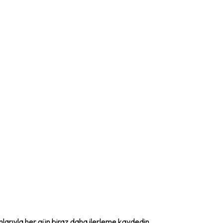
mlarıyla her gün biraz daha ilerleme kaydedin.