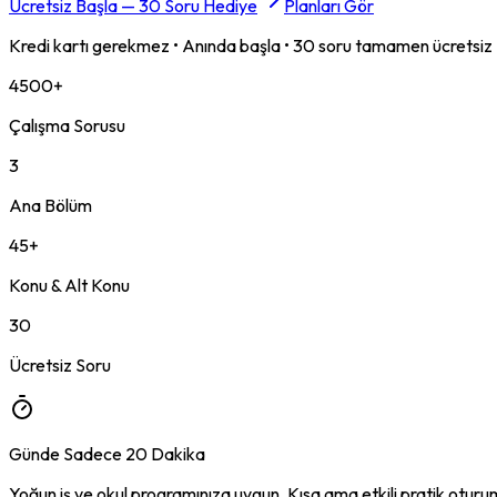
Ücretsiz Başla — 30 Soru Hediye
Planları Gör
Kredi kartı gerekmez • Anında başla • 30 soru tamamen ücretsiz
4500+
Çalışma Sorusu
3
Ana Bölüm
45+
Konu & Alt Konu
30
Ücretsiz Soru
Günde Sadece 20 Dakika
Yoğun iş ve okul programınıza uygun. Kısa ama etkili pratik oturu