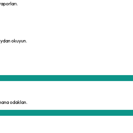
aporları.
meydan okuyun.
mana odaklan.