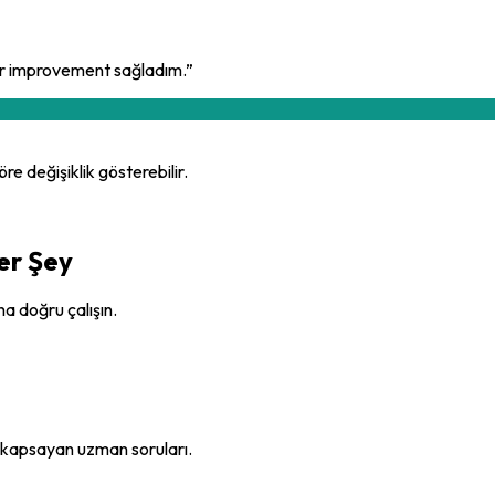
bir improvement sağladım.
”
re değişiklik gösterebilir.
er Şey
ha doğru çalışın.
ı kapsayan uzman soruları.