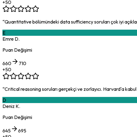
+
50
“
Quantitative bölümündeki data sufficiency soruları çok iyi açık
E
Emre D.
Puan Değişimi
660
710
+
50
“
Critical reasoning soruları gerçekçi ve zorlayıcı. Harvard'a k
D
Deniz K.
Puan Değişimi
645
695
+
50