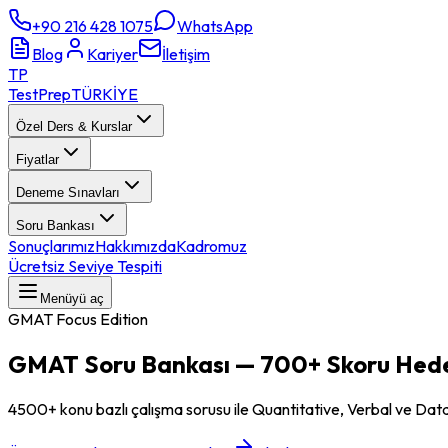
+90 216 428 1075
WhatsApp
Blog
Kariyer
İletişim
TP
TestPrep
TÜRKİYE
Özel Ders & Kurslar
Fiyatlar
Deneme Sınavları
Soru Bankası
Sonuçlarımız
Hakkımızda
Kadromuz
Ücretsiz Seviye Tespiti
Menüyü aç
GMAT Focus Edition
GMAT Soru Bankası
—
700+ Skoru Hede
4500+ konu bazlı çalışma sorusu ile Quantitative, Verbal ve Data 