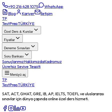
+90 216 428 1075
WhatsApp
Blog
Kariyer
İletişim
TP
TestPrep
TÜRKİYE
Özel Ders & Kurslar
Fiyatlar
Deneme Sınavları
Soru Bankası
Sonuçlarımız
Hakkımızda
Kadromuz
Ücretsiz Seviye Tespiti
Menüyü aç
TP
TestPrep
TÜRKİYE
SAT, ACT, GMAT, GRE, IB, AP, IELTS, TOEFL ve uluslararası
sınavlar için dünya çapında online özel ders hizmeti.