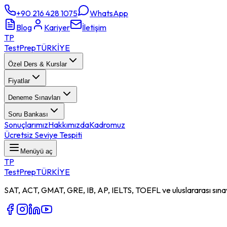
+90 216 428 1075
WhatsApp
Blog
Kariyer
İletişim
TP
TestPrep
TÜRKİYE
Özel Ders & Kurslar
Fiyatlar
Deneme Sınavları
Soru Bankası
Sonuçlarımız
Hakkımızda
Kadromuz
Ücretsiz Seviye Tespiti
Menüyü aç
TP
TestPrep
TÜRKİYE
SAT, ACT, GMAT, GRE, IB, AP, IELTS, TOEFL ve uluslararası sınavl