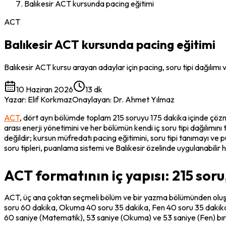
Balıkesir ACT kursunda pacing eğitimi
ACT
Balıkesir ACT kursunda pacing eğitimi
Balıkesir ACT kursu arayan adaylar için pacing, soru tipi dağılımı v
10 Haziran 2026
13 dk
Yazar
:
Elif Korkmaz
Onaylayan
:
Dr. Ahmet Yılmaz
ACT
, dört ayrı bölümde toplam 215 soruyu 175 dakika içinde çözme
arası enerji yönetimini ve her bölümün kendi iç soru tipi dağılımını 
değildir; kursun müfredatı pacing eğitimini, soru tipi tanımayı v
soru tipleri, puanlama sistemi ve Balıkesir özelinde uygulanabilir ha
ACT formatının iç yapısı: 215 soru
ACT, üç ana çoktan seçmeli bölüm ve bir yazma bölümünden oluşur.
soru 60 dakika, Okuma 40 soru 35 dakika, Fen 40 soru 35 dakika. 
60 saniye (Matematik), 53 saniye (Okuma) ve 53 saniye (Fen) bırakır