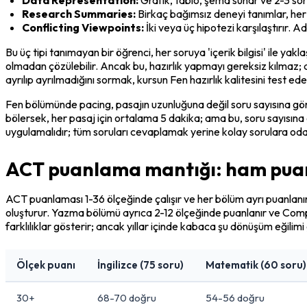
Research Summaries:
 Birkaç bağımsız deneyi tanımlar, her
Conflicting Viewpoints:
 İki veya üç hipotezi karşılaştırır. 
Bu üç tipi tanımayan bir öğrenci, her soruya 'içerik bilgisi' ile yakla
olmadan çözülebilir. Ancak bu, hazırlık yapmayı gereksiz kılmaz; ak
ayrılıp ayrılmadığını sormak, kursun Fen hazırlık kalitesini test ede
Fen bölümünde pacing, pasajın uzunluğuna değil soru sayısına göre 
bölersek, her pasaj için ortalama 5 dakika; ama bu, soru sayısına
uygulamalıdır; tüm soruları cevaplamak yerine kolay sorulara oda
ACT puanlama mantığı: ham puan
ACT puanlaması 1-36 ölçeğinde çalışır ve her bölüm ayrı puanlanı
oluşturur. Yazma bölümü ayrıca 2-12 ölçeğinde puanlanır ve Compo
farklılıklar gösterir; ancak yıllar içinde kabaca şu dönüşüm eğilimi 
Ölçek puanı
İngilizce (75 soru)
Matematik (60 soru)
30+
68-70 doğru
54-56 doğru