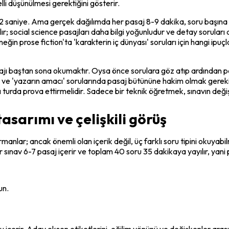
li düşünülmesi gerektiğini gösterir.
 saniye. Ama gerçek dağılımda her pasaj 8-9 dakika, soru başına 50-5
; social science pasajları daha bilgi yoğunludur ve detay soruları da
neğin prose fiction'ta 'karakterin iç dünyası' soruları için hangi ipu
ajı baştan sona okumaktır. Oysa önce sorulara göz atıp ardından p
ve 'yazarın amacı' sorularında pasaj bütününe hakim olmak gerekir. 
 turda prova ettirmelidir. Sadece bir teknik öğretmek, sınavın değiş
sarımı ve çelişkili görüş
harmanlar; ancak önemli olan içerik değil, üç farklı soru tipini oku
Her sınav 6-7 pasaj içerir ve toplam 40 soru 35 dakikaya yayılır, yan
un.
 içerir. Aday eksen etiketlerini, eğilim yönünü ve değişkenler arası i