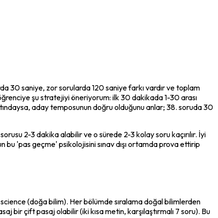
rda 30 saniye, zor sorularda 120 saniye farkı vardır ve toplam 
renciye şu stratejiyi öneriyorum: ilk 30 dakikada 1-30 arası 
 altındaysa, aday temposunun doğru olduğunu anlar; 38. soruda 30 
su 2-3 dakika alabilir ve o sürede 2-3 kolay soru kaçırılır. İyi 
bu 'pas geçme' psikolojisini sınav dışı ortamda prova ettirip 
l science (doğa bilim). Her bölümde sıralama doğal bilimlerden 
bir çift pasaj olabilir (iki kısa metin, karşılaştırmalı 7 soru). Bu 