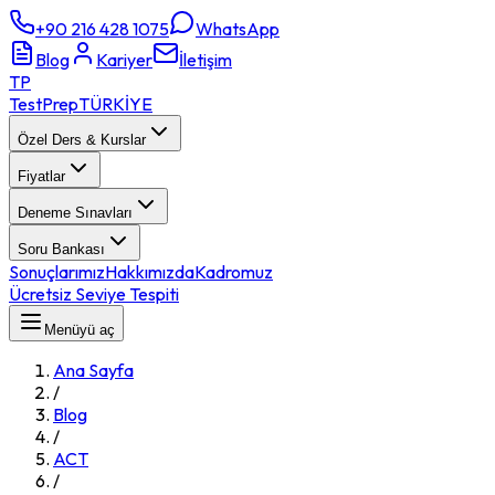
+90 216 428 1075
WhatsApp
Blog
Kariyer
İletişim
TP
TestPrep
TÜRKİYE
Özel Ders & Kurslar
Fiyatlar
Deneme Sınavları
Soru Bankası
Sonuçlarımız
Hakkımızda
Kadromuz
Ücretsiz Seviye Tespiti
Menüyü aç
Ana Sayfa
/
Blog
/
ACT
/