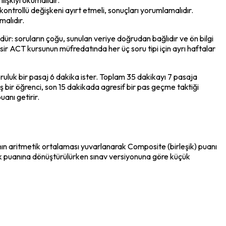
ontrollü değişkeni ayırt etmeli, sonuçları yorumlamalıdır.
malıdır.
rolüdür: soruların çoğu, sunulan veriye doğrudan bağlıdır ve ön bilgi 
sir ACT kursunun müfredatında her üç soru tipi için ayrı haftalar 
ruluk bir pasaj 6 dakika ister. Toplam 35 dakikayı 7 pasaja 
 bir öğrenci, son 15 dakikada agresif bir pas geçme taktiği 
anı getirir.
ın aritmetik ortalaması yuvarlanarak Composite (birleşik) puanı 
k puanına dönüştürülürken sınav versiyonuna göre küçük 