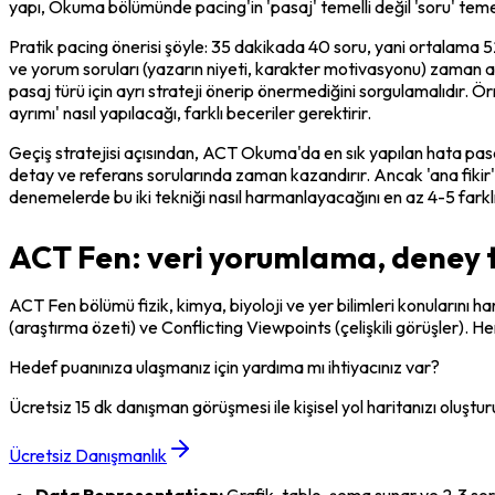
yapı, Okuma bölümünde pacing'in 'pasaj' temelli değil 'soru' temel
Pratik pacing önerisi şöyle: 35 dakikada 40 soru, yani ortalama 52
ve yorum soruları (yazarın niyeti, karakter motivasyonu) zaman alır
pasaj türü için ayrı strateji önerip önermediğini sorgulamalıdır. Ör
ayrımı' nasıl yapılacağı, farklı beceriler gerektirir.
Geçiş stratejisi açısından, ACT Okuma'da en sık yapılan hata pas
detay ve referans sorularında zaman kazandırır. Ancak 'ana fikir' 
denemelerde bu iki tekniği nasıl harmanlayacağını en az 4-5 farklı
ACT Fen: veri yorumlama, deney ta
ACT Fen bölümü fizik, kimya, biyoloji ve yer bilimleri konularını 
(araştırma özeti) ve Conflicting Viewpoints (çelişkili görüşler). 
Hedef puanınıza ulaşmanız için yardıma mı ihtiyacınız var?
Ücretsiz 15 dk danışman görüşmesi ile kişisel yol haritanızı oluştur
Ücretsiz Danışmanlık
Data Representation:
 Grafik, tablo, şema sunar ve 2-3 soru