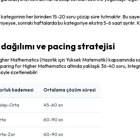
ş kategorinin her birinden 15-20 soru çözüp süre tutmaktır. Bu sayede
se, sonraki haftalarda bu kategoriye ekstra 5-6 saat ayrılır. Kursu
ağılımı ve pacing stratejisi
gher Mathematics (Hazırlık için Yüksek Matematik) kapsamında sayı ve
Preparing for Higher Mathematics altında yaklaşık 36-40 soru, Integra
 şöyle özetlenebilir:
orluk kademesi
Ortalama çözüm süresi
olay-Orta
45-60 sn
rta
60-90 sn
rta-Zor
60-90 sn