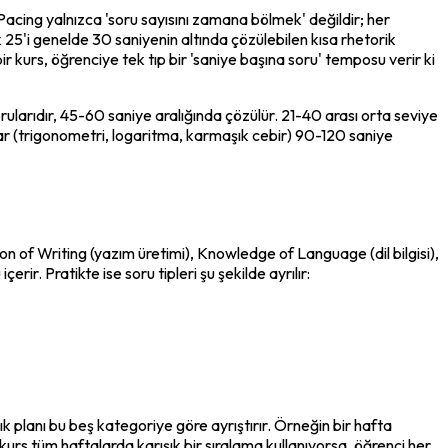
acing yalnızca 'soru sayısını zamana bölmek' değildir; her 
k 25'i genelde 30 saniyenin altında çözülebilen kısa rhetorik 
kurs, öğrenciye tek tıp bir 'saniye başına soru' temposu verir ki 
larıdır, 45-60 saniye aralığında çözülür. 21-40 arası orta seviye 
ar (trigonometri, logaritma, karmaşık cebir) 90-120 saniye 
tion of Writing (yazım üretimi), Knowledge of Language (dil bilgisi), 
rir. Pratikte ise soru tipleri şu şekilde ayrılır:
ık planı bu beş kategoriye göre ayrıştırır. Örneğin bir hafta 
kurs tüm haftalarda karışık bir sıralama kullanıyorsa, öğrenci her 