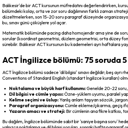
Balıkesir'de bir ACT kursunun müfredatını değerlendirirken, kursun
bölümdeki kolay, orta ve zor soru dağılımının farklı zaman stratejil
düzeltmelerken, son 15-20 soru paragraf düzeyinde organizasyon sor
bu, sınav günü çöküşlere yol açar.
Matematik bölümünde pacing daha homojendir ama yine de soru tiple
sorular (koordinat geometrisi, düzlem geometrisi, orta düzey fonk
sürebilir. Balıkesir ACT kursunun bu kademeleri ayrı haftalara yayı
ACT İngilizce bölümü: 75 soruda 5 f
ACT İngilizce bölümü sadece 'dil bilgisi' sınavı değildir; beş ayrı r
Conventions of Standard English (standart İngilizce kuralları) olmak ü
Noktalama ve büyük harf kullanımı:
 Genelde 20-22 soru, 
Dil bilgisi ve cümle yapısı:
 Özne-yüklem uyumu, paralel yapı
Kelime seçimi ve üslup:
 Yanlış anlam taşıyan sözcük, jargon
Paragraf organizasyonu:
 Cümle ekleme/çıkarma, geçiş ifad
Yazarın amacı ve strateji:
 Bir cümlenin ana fikre katkısı, 
Bu dağılım, İngilizce bölümünde sabit bir 'saniye başına soru' hedef
yalnızca noktalama ve dil bilgisi soruları, sonraki hafta paragraf 