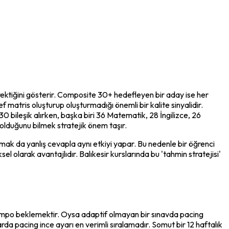
ktiğini gösterir. Composite 30+ hedefleyen bir aday ise her 
matris oluşturup oluşturmadığı önemli bir kalite sinyalidir. 
0 bileşik alırken, başka biri 36 Matematik, 28 İngilizce, 26 
olduğunu bilmek stratejik önem taşır.
mak da yanlış cevapla aynı etkiyi yapar. Bu nedenle bir öğrenci 
 olarak avantajlıdır. Balıkesir kurslarında bu 'tahmin stratejisi' 
 tempo beklemektir. Oysa adaptif olmayan bir sınavda pacing 
rda pacing ince ayarı en verimli sıralamadır. Somut bir 12 haftalık 