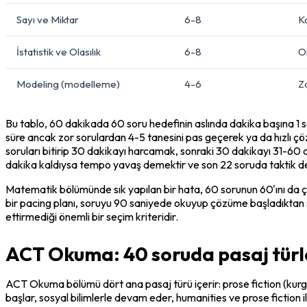
Sayı ve Miktar
6-8
K
İstatistik ve Olasılık
6-8
O
Modeling (modelleme)
4-6
Z
Bu tablo, 60 dakikada 60 soru hedefinin aslında dakika başına 1 so
süre ancak zor sorulardan 4-5 tanesini pas geçerek ya da hızlı çöz
soruları bitirip 30 dakikayı harcamak, sonraki 30 dakikayı 31-60
dakika kaldıysa tempo yavaş demektir ve son 22 soruda taktik deği
Matematik bölümünde sık yapılan bir hata, 60 sorunun 60'ını da çöz
bir pacing planı, soruyu 90 saniyede okuyup çözüme başladıktan so
ettirmediği önemli bir seçim kriteridir.
ACT Okuma: 40 soruda pasaj türler
ACT Okuma bölümü dört ana pasaj türü içerir: prose fiction (kurgu)
başlar, sosyal bilimlerle devam eder, humanities ve prose fiction ile