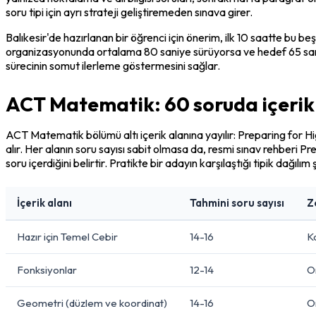
soru tipi için ayrı strateji geliştiremeden sınava girer.
Balıkesir'de hazırlanan bir öğrenci için önerim, ilk 10 saatte bu be
organizasyonunda ortalama 80 saniye sürüyorsa ve hedef 65 saniyey
sürecinin somut ilerleme göstermesini sağlar.
ACT Matematik: 60 soruda içerik d
ACT Matematik bölümü altı içerik alanına yayılır: Preparing for Hi
alır. Her alanın soru sayısı sabit olmasa da, resmi sınav rehberi 
soru içerdiğini belirtir. Pratikte bir adayın karşılaştığı tipik dağılım
İçerik alanı
Tahmini soru sayısı
Z
Hazır için Temel Cebir
14-16
K
Fonksiyonlar
12-14
O
Geometri (düzlem ve koordinat)
14-16
O