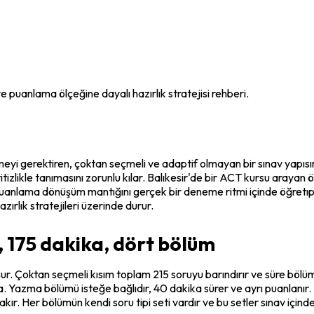
e puanlama ölçeğine dayalı hazırlık stratejisi rehberi.
yi gerektiren, çoktan seçmeli ve adaptif olmayan bir sınav yapısına
titizlikle tanımasını zorunlu kılar. Balıkesir'de bir ACT kursu arayan
e puanlama dönüşüm mantığını gerçek bir deneme ritmi içinde öğretıp
zırlık stratejileri üzerinde durur.
, 175 dakika, dört bölüm
 Çoktan seçmeli kısım toplam 215 soruyu barındırır ve süre bölüm b
Yazma bölümü isteğe bağlıdır, 40 dakika sürer ve ayrı puanlanır. B
. Her bölümün kendi soru tipi seti vardır ve bu setler sınav içinde s