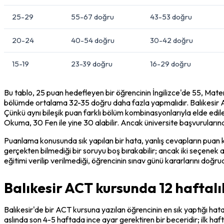
25-29
55-67 doğru
43-53 doğru
20-24
40-54 doğru
30-42 doğru
15-19
23-39 doğru
16-29 doğru
Bu tablo, 25 puan hedefleyen bir öğrencinin İngilizce'de 55, Mat
bölümde ortalama 32-35 doğru daha fazla yapmalıdır. Balıkesir ACT k
Çünkü aynı bileşik puan farklı bölüm kombinasyonlarıyla elde edileb
Okuma, 30 Fen ile yine 30 alabilir. Ancak üniversite başvuruları
Puanlama konusunda sık yapılan bir hata, yanlış cevapların puan kı
gerçekten bilmediği bir soruyu boş bırakabilir; ancak iki seçenek a
eğitimi verilip verilmediği, öğrencinin sınav günü kararlarını doğru
Balıkesir ACT kursunda 12 haftal
Balıkesir'de bir ACT kursuna yazılan öğrencinin en sık yaptığı ha
aslında son 4-5 haftada ince ayar gerektiren bir beceridir; ilk haft