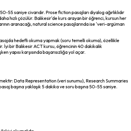
5 saniye civarıdır. Prose fiction pasajları diyalog ağırlıklıdır 
ha hızlı çözülür. Balıkesir'de kurs arayan bir öğrenci, kursun her 
çlarının aranacağı, natural science pasajlarında ise 'veri-argüman 
asajda hedefli okuma yapmak (soru temelli okuma), özellikle 
İyi bir Balıkesir ACT kursu, öğrencinin 40 dakikalık 
ken yapısı karşısında başarısızlığa yol açar.
yabilmektir: Data Representation (veri sunumu), Research Summaries 
i pasaj başına yaklaşık 5 dakika ve soru başına 50-55 saniye.
lişkiyi okumalıdır.