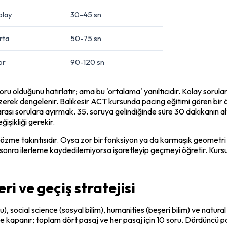
olay
30-45 sn
rta
50-75 sn
or
90-120 sn
ru olduğunu hatırlatır; ama bu 'ortalama' yanıltıcıdır. Kolay sorula
erek dengelenir. Balıkesir ACT kursunda pacing eğitimi gören bir öğ
 arası sorulara ayırmak. 35. soruya gelindiğinde süre 30 dakikanın
şikliği gerekir.
me takıntısıdır. Oysa zor bir fonksiyon ya da karmaşık geometri soru
nra ilerleme kaydedilemiyorsa işaretleyip geçmeyi öğretir. Kursun 
i ve geçiş stratejisi
, social science (sosyal bilim), humanities (beşeri bilim) ve natura
 kapanır; toplam dört pasaj ve her pasaj için 10 soru. Dördüncü pasaj 