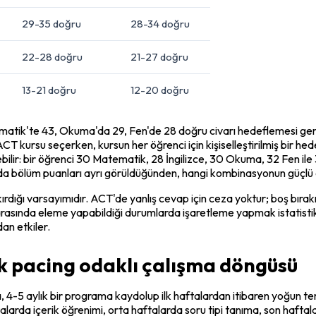
29-35 doğru
28-34 doğru
22-28 doğru
21-27 doğru
13-21 doğru
12-20 doğru
ematik'te 43, Okuma'da 29, Fen'de 28 doğru civarı hedeflemesi gere
ursu seçerken, kursun her öğrenci için kişiselleştirilmiş bir hedef 
ilir: bir öğrenci 30 Matematik, 28 İngilizce, 30 Okuma, 32 Fen ile 3
nda bölüm puanları ayrı görüldüğünden, hangi kombinasyonun güçlü 
rdığı varsayımıdır. ACT'de yanlış cevap için ceza yoktur; boş bırak
rasında eleme yapabildiği durumlarda işaretleme yapmak istatistiksel
dan etkiler.
ık pacing odaklı çalışma döngüsü
ta, 4-5 aylık bir programa kaydolup ilk haftalardan itibaren yoğun
alarda içerik öğrenimi, orta haftalarda soru tipi tanıma, son haftala