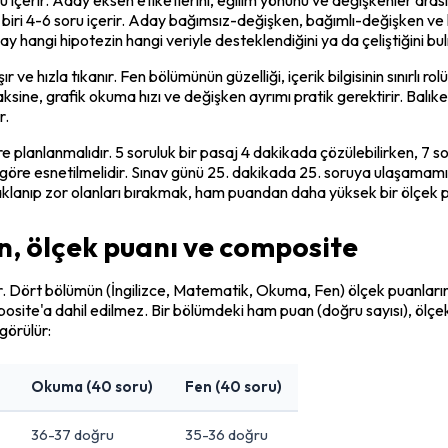
 biri 4-6 soru içerir. Aday bağımsız-değişken, bağımlı-değişken ve k
Aday hangi hipotezin hangi veriyle desteklendiğini ya da çeliştiğini bul
şır ve hızla tıkanır. Fen bölümünün güzelliği, içerik bilgisinin sınırlı 
sine, grafik okuma hızı ve değişken ayrımı pratik gerektirir. Balıke
r.
planlanmalıdır. 5 soruluk bir pasaj 4 dakikada çözülebilirken, 7 so
 göre esnetilmelidir. Sınav günü 25. dakikada 25. soruya ulaşamamış
klanıp zor olanları bırakmak, ham puandan daha yüksek bir ölçek pu
, ölçek puanı ve composite
r. Dört bölümün (İngilizce, Matematik, Okuma, Fen) ölçek puanların
site'a dahil edilmez. Bir bölümdeki ham puan (doğru sayısı), ölçe
görülür:
Okuma (40 soru)
Fen (40 soru)
36-37 doğru
35-36 doğru