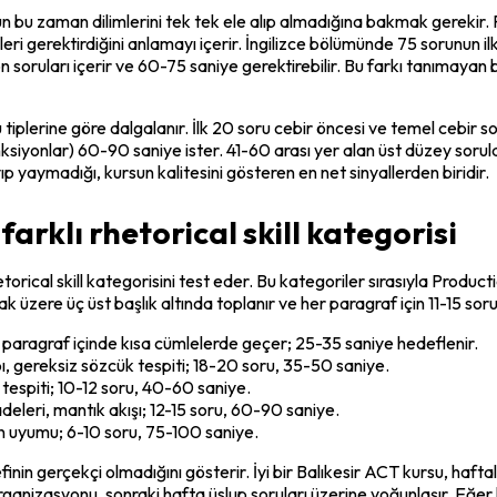
 bu zaman dilimlerini tek tek ele alıp almadığına bakmak gerekir. P
eri gerektirdiğini anlamayı içerir. İngilizce bölümünde 75 sorunun il
uları içerir ve 60-75 saniye gerektirebilir. Bu farkı tanımayan bir 
rine göre dalgalanır. İlk 20 soru cebir öncesi ve temel cebir soru
siyonlar) 60-90 saniye ister. 41-60 arası yer alan üst düzey sorul
p yaymadığı, kursun kalitesini gösteren en net sinyallerden biridir.
arklı rhetorical skill kategorisi
hetorical skill kategorisini test eder. Bu kategoriler sırasıyla Produc
zere üç üst başlık altında toplanır ve her paragraf için 11-15 soru içe
paragraf içinde kısa cümlelerde geçer; 25-35 saniye hedeflenir.
, gereksiz sözcük tespiti; 18-20 soru, 35-50 saniye.
 tespiti; 10-12 soru, 40-60 saniye.
eleri, mantık akışı; 12-15 soru, 60-90 saniye.
ton uyumu; 6-10 soru, 75-100 saniye.
inin gerçekçi olmadığını gösterir. İyi bir Balıkesir ACT kursu, haftal
organizasyonu, sonraki hafta üslup soruları üzerine yoğunlaşır. Eğer 