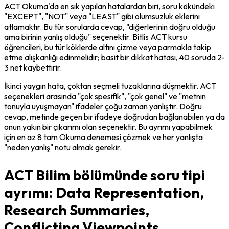
ACT Okuma'da en sık yapılan hatalardan biri, soru kökündeki 
"EXCEPT", "NOT" veya "LEAST" gibi olumsuzluk eklerini 
atlamaktır. Bu tür sorularda cevap, "diğerlerinin doğru olduğu 
ama birinin yanlış olduğu" seçenektir. Bitlis ACT kursu 
öğrencileri, bu tür köklerde altını çizme veya parmakla takip 
etme alışkanlığı edinmelidir; basit bir dikkat hatası, 40 soruda 2-
3 net kaybettirir.
İkinci yaygın hata, çoktan seçmeli tuzaklarına düşmektir. ACT 
seçenekleri arasında "çok spesifik", "çok genel" ve "metnin 
tonuyla uyuşmayan" ifadeler çoğu zaman yanlıştır. Doğru 
cevap, metinde geçen bir ifadeye doğrudan bağlanabilen ya da 
onun yakın bir çıkarımı olan seçenektir. Bu ayrımı yapabilmek 
için en az 8 tam Okuma denemesi çözmek ve her yanlışta 
"neden yanlış" notu almak gerekir.
ACT Bilim bölümünde soru tipi
ayrımı: Data Representation,
Research Summaries,
Conflicting Viewpoints