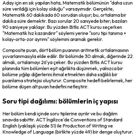
Aday için en sık yapılan hata, Matematik bölümünün "daha uzun 
süre verildiği için kolay olduğu" varsayımıdır. Gerçekte, 
Matematik 60 dakikada 60 sorudan oluşur; bu, ortalama bir 
dakika süre demektir. Bazı sorular 20 saniyede biter; bazıları 
90 saniyeye yaklaşır. Bu yüzden Bitlis ACT kursu seçerken 
"Matematik hız kazandırır" söylemi yerine "soru tipi tanıma + 
kolay-orta-zor ayrımı" söylemini aramak gerekir.
Composite puan, dört bölüm puanının aritmetik ortalamasının 
yuvarlanmasıyla elde edilir. Bir bölümde 30 almak, diğerinde 22 
almak, ortalamayı 26'ya çeker. Bu yüzden Bitlis ACT kursu 
planında tüm bölümleri eşit ağırlıkta düşünmek, yalnızca bir 
bölüme yığılıp diğerlerini ihmal etmekten daha sağlıklı bir 
puanlama stratejisi oluşturur. Composite hedefi belirlemek, her 
bölüme düşen alt puan hedefini netleştirir.
Soru tipi dağılımı: bölümlerin iç yapısı
Her bölüm kendi içinde soru tiplerine ayrılır ve bu dağılım 
sınavda sabittir. ACT İngilizce'de Conventions of Standard 
English (yaklaşık yüzde 51) ile Production of Writing ve 
Knowledge of Language (birlikte yüzde 49) bir denge oluşturur. 