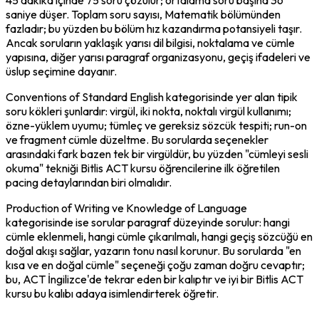
saniye düşer. Toplam soru sayısı, Matematik bölümünden 
fazladır; bu yüzden bu bölüm hız kazandırma potansiyeli taşır. 
Ancak soruların yaklaşık yarısı dil bilgisi, noktalama ve cümle 
yapısına, diğer yarısı paragraf organizasyonu, geçiş ifadeleri ve 
üslup seçimine dayanır.
Conventions of Standard English kategorisinde yer alan tipik 
soru kökleri şunlardır: virgül, iki nokta, noktalı virgül kullanımı; 
özne-yüklem uyumu; tümleç ve gereksiz sözcük tespiti; run-on 
ve fragment cümle düzeltme. Bu sorularda seçenekler 
arasındaki fark bazen tek bir virgüldür, bu yüzden "cümleyi sesli 
okuma" tekniği Bitlis ACT kursu öğrencilerine ilk öğretilen 
pacing detaylarından biri olmalıdır.
Production of Writing ve Knowledge of Language 
kategorisinde ise sorular paragraf düzeyinde sorulur: hangi 
cümle eklenmeli, hangi cümle çıkarılmalı, hangi geçiş sözcüğü en 
doğal akışı sağlar, yazarın tonu nasıl korunur. Bu sorularda "en 
kısa ve en doğal cümle" seçeneği çoğu zaman doğru cevaptır; 
bu, ACT İngilizce'de tekrar eden bir kalıptır ve iyi bir Bitlis ACT 
kursu bu kalıbı adaya isimlendirterek öğretir.