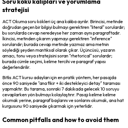
Soru kökü kalıpları ve yorumlama
stratejisi
ACT Okuma soru kökleri üç ana kalıba ayrılır. Birincisi, metinde 
doğrudan geçen bir bilgiyi bulmayı gerektiren "literal" sorulardır; 
bu sorularda cevap neredeyse her zaman aynı paragraftadır. 
İkincisi, metinden çıkarım yapmayı gerektiren "inference" 
sorularıdır; burada cevap metinde yazmaz ama metnin 
söylediği şeyden mantıksal olarak çıkar. Üçüncüsü, yazarın 
amacı, tonu veya stratejisini soran "rhetorical" sorulardır; 
burada cümle seçimi, kelime tercihi ve paragraf yapısı 
değerlendirilir.
Bitlis ACT kursu adayları için en pratik yöntem, her pasajda 
önce 90 saniyede "ana fikir + iki destekleyici detay" taraması 
yapmaktır. Bu tarama, sonraki 7 dakikada gelecek 10 soruyu 
cevaplarken yön bulmayı kolaylaştırır. Pasajı kelime kelime 
okumak yerine, paragraf başlarını ve sonlarını okumak, ana hat 
kurgusunu 90 saniyede çıkarmak için yeterlidir.
Common pitfalls and how to avoid them