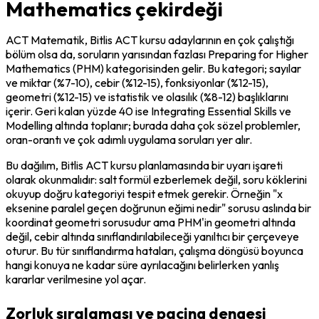
Mathematics çekirdeği
ACT Matematik, Bitlis ACT kursu adaylarının en çok çalıştığı 
bölüm olsa da, soruların yarısından fazlası Preparing for Higher 
Mathematics (PHM) kategorisinden gelir. Bu kategori; sayılar 
ve miktar (%7-10), cebir (%12-15), fonksiyonlar (%12-15), 
geometri (%12-15) ve istatistik ve olasılık (%8-12) başlıklarını 
içerir. Geri kalan yüzde 40 ise Integrating Essential Skills ve 
Modelling altında toplanır; burada daha çok sözel problemler, 
oran-orantı ve çok adımlı uygulama soruları yer alır.
Bu dağılım, Bitlis ACT kursu planlamasında bir uyarı işareti 
olarak okunmalıdır: salt formül ezberlemek değil, soru köklerini 
okuyup doğru kategoriyi tespit etmek gerekir. Örneğin "x 
eksenine paralel geçen doğrunun eğimi nedir" sorusu aslında bir 
koordinat geometri sorusudur ama PHM'in geometri altında 
değil, cebir altında sınıflandırılabileceği yanıltıcı bir çerçeveye 
oturur. Bu tür sınıflandırma hataları, çalışma döngüsü boyunca 
hangi konuya ne kadar süre ayrılacağını belirlerken yanlış 
kararlar verilmesine yol açar.
Zorluk sıralaması ve pacing dengesi