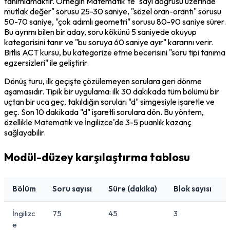
tanımlamaktır. Örneğin Matematik'te "sayı doğrusu üzerinde 
mutlak değer" sorusu 25-30 saniye, "sözel oran-orantı" sorusu 
50-70 saniye, "çok adımlı geometri" sorusu 80-90 saniye sürer. 
Bu ayrımı bilen bir aday, soru kökünü 5 saniyede okuyup 
kategorisini tanır ve "bu soruya 60 saniye ayır" kararını verir. 
Bitlis ACT kursu, bu kategorize etme becerisini "soru tipi tanıma 
egzersizleri" ile geliştirir.
Dönüş turu, ilk geçişte çözülemeyen sorulara geri dönme 
aşamasıdır. Tipik bir uygulama: ilk 30 dakikada tüm bölümü bir 
uçtan bir uca geç, takıldığın soruları "d" simgesiyle işaretle ve 
geç. Son 10 dakikada "d" işaretli sorulara dön. Bu yöntem, 
özellikle Matematik ve İngilizce'de 3-5 puanlık kazanç 
sağlayabilir.
Modül-düzey karşılaştırma tablosu
Bölüm
Soru sayısı
Süre (dakika)
Blok sayısı
İngilizc
75
45
3
e