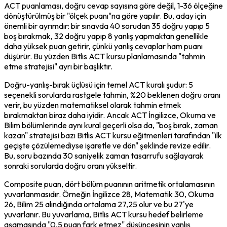
ACT puanlaması, doğru cevap sayısına göre değil, 1-36 ölçeğine 
dönüştürülmüş bir "ölçek puanı"na göre yapılır. Bu, aday için 
önemli bir ayrımdır: bir sınavda 40 sorudan 35 doğru yapıp 5 
boş bırakmak, 32 doğru yapıp 8 yanlış yapmaktan genellikle 
daha yüksek puan getirir, çünkü yanlış cevaplar ham puanı 
düşürür. Bu yüzden Bitlis ACT kursu planlamasında "tahmin 
etme stratejisi" ayrı bir başlıktır.
Doğru-yanlış-bırak üçlüsü için temel ACT kuralı şudur: 5 
seçenekli sorularda rastgele tahmin, %20 beklenen doğru oranı 
verir, bu yüzden matematiksel olarak tahmin etmek 
bırakmaktan biraz daha iyidir. Ancak ACT İngilizce, Okuma ve 
Bilim bölümlerinde aynı kural geçerli olsa da, "boş bırak, zaman 
kazan" stratejisi bazı Bitlis ACT kursu eğitmenleri tarafından "ilk 
geçişte çözülemediyse işaretle ve dön" şeklinde revize edilir. 
Bu, soru bazında 30 saniyelik zaman tasarrufu sağlayarak 
sonraki sorularda doğru oranı yükseltir.
Composite puan, dört bölüm puanının aritmetik ortalamasının 
yuvarlanmasıdır. Örneğin İngilizce 28, Matematik 30, Okuma 
26, Bilim 25 alındığında ortalama 27,25 olur ve bu 27'ye 
yuvarlanır. Bu yuvarlama, Bitlis ACT kursu hedef belirleme 
aşamasında "0,5 puan fark etmez" düşüncesinin yanlış 