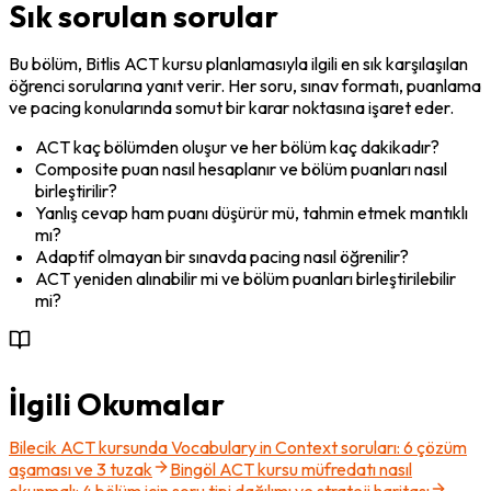
Sık sorulan sorular
Bu bölüm, Bitlis ACT kursu planlamasıyla ilgili en sık karşılaşılan 
öğrenci sorularına yanıt verir. Her soru, sınav formatı, puanlama 
ve pacing konularında somut bir karar noktasına işaret eder.
ACT kaç bölümden oluşur ve her bölüm kaç dakikadır?
Composite puan nasıl hesaplanır ve bölüm puanları nasıl 
birleştirilir?
Yanlış cevap ham puanı düşürür mü, tahmin etmek mantıklı 
mı?
Adaptif olmayan bir sınavda pacing nasıl öğrenilir?
ACT yeniden alınabilir mi ve bölüm puanları birleştirilebilir 
mi?
İlgili Okumalar
Bilecik ACT kursunda Vocabulary in Context soruları: 6 çözüm
aşaması ve 3 tuzak
Bingöl ACT kursu müfredatı nasıl
okunmalı: 4 bölüm için soru tipi dağılımı ve strateji haritası