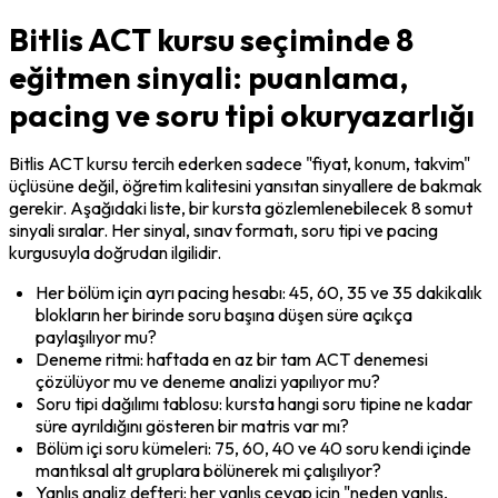
Bitlis ACT kursu seçiminde 8
eğitmen sinyali: puanlama,
pacing ve soru tipi okuryazarlığı
Bitlis ACT kursu tercih ederken sadece "fiyat, konum, takvim" 
üçlüsüne değil, öğretim kalitesini yansıtan sinyallere de bakmak 
gerekir. Aşağıdaki liste, bir kursta gözlemlenebilecek 8 somut 
sinyali sıralar. Her sinyal, sınav formatı, soru tipi ve pacing 
kurgusuyla doğrudan ilgilidir.
Her bölüm için ayrı pacing hesabı: 45, 60, 35 ve 35 dakikalık 
blokların her birinde soru başına düşen süre açıkça 
paylaşılıyor mu?
Deneme ritmi: haftada en az bir tam ACT denemesi 
çözülüyor mu ve deneme analizi yapılıyor mu?
Soru tipi dağılımı tablosu: kursta hangi soru tipine ne kadar 
süre ayrıldığını gösteren bir matris var mı?
Bölüm içi soru kümeleri: 75, 60, 40 ve 40 soru kendi içinde 
mantıksal alt gruplara bölünerek mi çalışılıyor?
Yanlış analiz defteri: her yanlış cevap için "neden yanlış, 