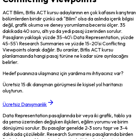
ACT Bilim, Bitlis ACT kursu adaylarının en çok kafasını karıştıran 
bölümlerden biridir çünkü adı "Bilim" olsa da aslında içerik bilgisi 
değil, grafik okuma ve deney yorumlama becerisi ölçer. 35 
dakikada 40 soru, altı ya da yedi pasaj üzerinden sorulur. 
Pasajların yaklaşık yüzde 35-40'ı Data Representation, yüzde 
45-55'i Research Summaries ve yüzde 15-20'si Conflicting 
Viewpoints olarak dağılır. Bu oranlar, Bitlis ACT kursu 
planlamasında hangi pasaj türüne ne kadar süre ayrılacağını 
belirler.
Hedef puanınıza ulaşmanız için yardıma mı ihtiyacınız var?
Ücretsiz 15 dk danışman görüşmesi ile kişisel yol haritanızı
oluşturun.
Ücretsiz Danışmanlık
Data Representation pasajlarında bir veya iki grafik, tablo ya 
da şema üzerinden değişken ilişkileri, eğilim yorumu ve birim 
dönüşümü sorulur. Bu pasajlar genelde 2-3 soru taşır ve 3-4 
dakikada çözülebilir. Research Summaries pasajlarında birden 