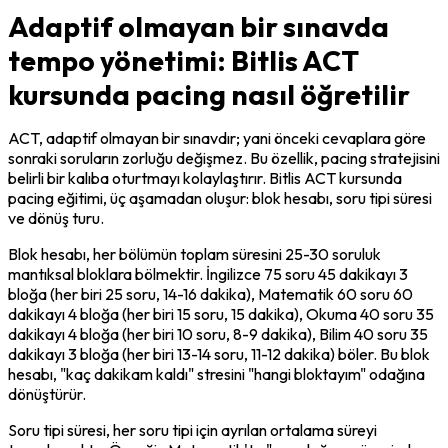
Adaptif olmayan bir sınavda
tempo yönetimi: Bitlis ACT
kursunda pacing nasıl öğretilir
ACT, adaptif olmayan bir sınavdır; yani önceki cevaplara göre 
sonraki soruların zorluğu değişmez. Bu özellik, pacing stratejisini 
belirli bir kalıba oturtmayı kolaylaştırır. Bitlis ACT kursunda 
pacing eğitimi, üç aşamadan oluşur: blok hesabı, soru tipi süresi 
ve dönüş turu.
Blok hesabı, her bölümün toplam süresini 25-30 soruluk 
mantıksal bloklara bölmektir. İngilizce 75 soru 45 dakikayı 3 
bloğa (her biri 25 soru, 14-16 dakika), Matematik 60 soru 60 
dakikayı 4 bloğa (her biri 15 soru, 15 dakika), Okuma 40 soru 35 
dakikayı 4 bloğa (her biri 10 soru, 8-9 dakika), Bilim 40 soru 35 
dakikayı 3 bloğa (her biri 13-14 soru, 11-12 dakika) böler. Bu blok 
hesabı, "kaç dakikam kaldı" stresini "hangi bloktayım" odağına 
dönüştürür.
Soru tipi süresi, her soru tipi için ayrılan ortalama süreyi 