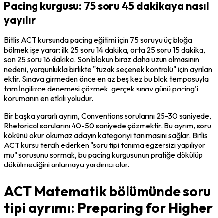
Pacing kurgusu: 75 soru 45 dakikaya nasıl
yayılır
Bitlis ACT kursunda pacing eğitimi için 75 soruyu üç bloğa 
bölmek işe yarar: ilk 25 soru 14 dakika, orta 25 soru 15 dakika, 
son 25 soru 16 dakika. Son blokun biraz daha uzun olmasının 
nedeni, yorgunlukla birlikte "tuzak seçenek kontrolü" için ayrılan 
ektir. Sınava girmeden önce en az beş kez bu blok temposuyla 
tam İngilizce denemesi çözmek, gerçek sınav günü pacing'i 
korumanın en etkili yoludur.
Bir başka yararlı ayrım, Conventions sorularını 25-30 saniyede, 
Rhetorical sorularını 40-50 saniyede çözmektir. Bu ayrım, soru 
kökünü okur okumaz adayın kategoriyi tanımasını sağlar. Bitlis 
ACT kursu tercih ederken "soru tipi tanıma egzersizi yapılıyor 
mu" sorusunu sormak, bu pacing kurgusunun pratiğe dökülüp 
dökülmediğini anlamaya yardımcı olur.
ACT Matematik bölümünde soru
tipi ayrımı: Preparing for Higher