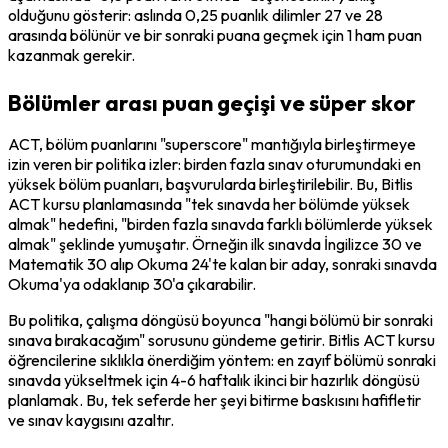
olduğunu gösterir: aslında 0,25 puanlık dilimler 27 ve 28 
arasında bölünür ve bir sonraki puana geçmek için 1 ham puan 
kazanmak gerekir.
Bölümler arası puan geçişi ve süper skor
ACT, bölüm puanlarını "superscore" mantığıyla birleştirmeye 
izin veren bir politika izler: birden fazla sınav oturumundaki en 
yüksek bölüm puanları, başvurularda birleştirilebilir. Bu, Bitlis 
ACT kursu planlamasında "tek sınavda her bölümde yüksek 
almak" hedefini, "birden fazla sınavda farklı bölümlerde yüksek 
almak" şeklinde yumuşatır. Örneğin ilk sınavda İngilizce 30 ve 
Matematik 30 alıp Okuma 24'te kalan bir aday, sonraki sınavda 
Okuma'ya odaklanıp 30'a çıkarabilir.
Bu politika, çalışma döngüsü boyunca "hangi bölümü bir sonraki 
sınava bırakacağım" sorusunu gündeme getirir. Bitlis ACT kursu 
öğrencilerine sıklıkla önerdiğim yöntem: en zayıf bölümü sonraki 
sınavda yükseltmek için 4-6 haftalık ikinci bir hazırlık döngüsü 
planlamak. Bu, tek seferde her şeyi bitirme baskısını hafifletir 
ve sınav kaygısını azaltır.