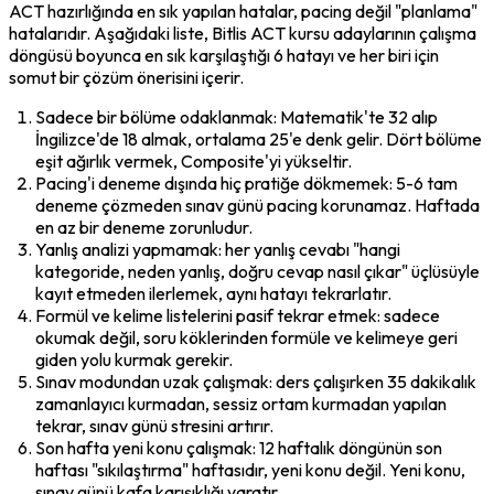
ACT hazırlığında en sık yapılan hatalar, pacing değil "planlama" 
hatalarıdır. Aşağıdaki liste, Bitlis ACT kursu adaylarının çalışma 
döngüsü boyunca en sık karşılaştığı 6 hatayı ve her biri için 
somut bir çözüm önerisini içerir.
Sadece bir bölüme odaklanmak: Matematik'te 32 alıp 
İngilizce'de 18 almak, ortalama 25'e denk gelir. Dört bölüme 
eşit ağırlık vermek, Composite'yi yükseltir.
Pacing'i deneme dışında hiç pratiğe dökmemek: 5-6 tam 
deneme çözmeden sınav günü pacing korunamaz. Haftada 
en az bir deneme zorunludur.
Yanlış analizi yapmamak: her yanlış cevabı "hangi 
kategoride, neden yanlış, doğru cevap nasıl çıkar" üçlüsüyle 
kayıt etmeden ilerlemek, aynı hatayı tekrarlatır.
Formül ve kelime listelerini pasif tekrar etmek: sadece 
okumak değil, soru köklerinden formüle ve kelimeye geri 
giden yolu kurmak gerekir.
Sınav modundan uzak çalışmak: ders çalışırken 35 dakikalık 
zamanlayıcı kurmadan, sessiz ortam kurmadan yapılan 
tekrar, sınav günü stresini artırır.
Son hafta yeni konu çalışmak: 12 haftalık döngünün son 
haftası "sıkılaştırma" haftasıdır, yeni konu değil. Yeni konu, 
sınav günü kafa karışıklığı yaratır.