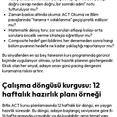
doğru cevap neden doğru, bir sonraki adım" notu 
tutturuluyor mu?
Zaman baskısı altında okuma: ACT Okuma ve Bilim 
pasajlarında "tarama + odaklanma" geçişi pratik ediliyor 
mu?
Matematik dönüş turu: zor soruları atlayıp kolay-orta 
sorulara öncelik verme stratejisi öğretiliyor mu?
Composite hedef geri bildirimi: her denemeden sonra hangi 
bölüm puanının hedefe ne kadar yaklaştığı raporlanıyor mu?
Bu sinyallerden en az beş tanesinin kurs programında görünür 
biçimde uygulanıyor olması, iyi bir hazırlık planının göstergesidir. 
Eksik olan her sinyal, adayın sınav günü pacing dengesini 
kuramama riskini artırır.
Çalışma döngüsü kurgusu: 12
haftalık hazırlık planı örneği
Bitlis ACT kursu planlamasında 12 haftalık bir döngü, en yaygın 
hazırlık süresidir. Bu döngü, adayın başlangıç seviyesine göre 8-
16 hafta arasında uzayabilir ya da kısalabilir; ama temel yapı 