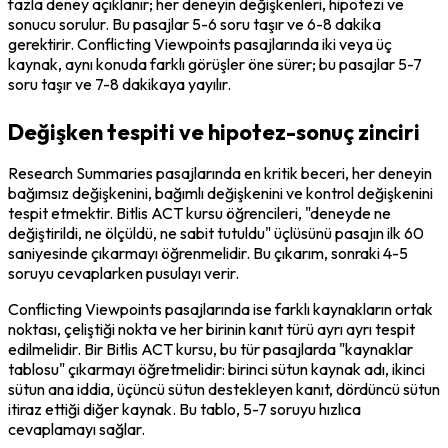
fazla deney açıklanır; her deneyin değişkenleri, hipotezi ve 
sonucu sorulur. Bu pasajlar 5-6 soru taşır ve 6-8 dakika 
gerektirir. Conflicting Viewpoints pasajlarında iki veya üç 
kaynak, aynı konuda farklı görüşler öne sürer; bu pasajlar 5-7 
soru taşır ve 7-8 dakikaya yayılır.
Değişken tespiti ve hipotez-sonuç zinciri
Research Summaries pasajlarında en kritik beceri, her deneyin 
bağımsız değişkenini, bağımlı değişkenini ve kontrol değişkenini 
tespit etmektir. Bitlis ACT kursu öğrencileri, "deneyde ne 
değiştirildi, ne ölçüldü, ne sabit tutuldu" üçlüsünü pasajın ilk 60 
saniyesinde çıkarmayı öğrenmelidir. Bu çıkarım, sonraki 4-5 
soruyu cevaplarken pusulayı verir.
Conflicting Viewpoints pasajlarında ise farklı kaynakların ortak 
noktası, çeliştiği nokta ve her birinin kanıt türü ayrı ayrı tespit 
edilmelidir. Bir Bitlis ACT kursu, bu tür pasajlarda "kaynaklar 
tablosu" çıkarmayı öğretmelidir: birinci sütun kaynak adı, ikinci 
sütun ana iddia, üçüncü sütun destekleyen kanıt, dördüncü sütun 
itiraz ettiği diğer kaynak. Bu tablo, 5-7 soruyu hızlıca 
cevaplamayı sağlar.