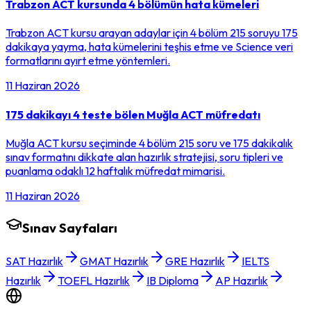
Trabzon ACT kursunda 4 bölümün hata kümeleri
Trabzon ACT kursu arayan adaylar için 4 bölüm 215 soruyu 175
dakikaya yayma, hata kümelerini teşhis etme ve Science veri
formatlarını ayırt etme yöntemleri.
11 Haziran 2026
175 dakikayı 4 teste bölen Muğla ACT müfredatı
Muğla ACT kursu seçiminde 4 bölüm 215 soru ve 175 dakikalık
sınav formatını dikkate alan hazırlık stratejisi, soru tipleri ve
puanlama odaklı 12 haftalık müfredat mimarisi.
11 Haziran 2026
Sınav Sayfaları
SAT Hazırlık
GMAT Hazırlık
GRE Hazırlık
IELTS
Hazırlık
TOEFL Hazırlık
IB Diploma
AP Hazırlık