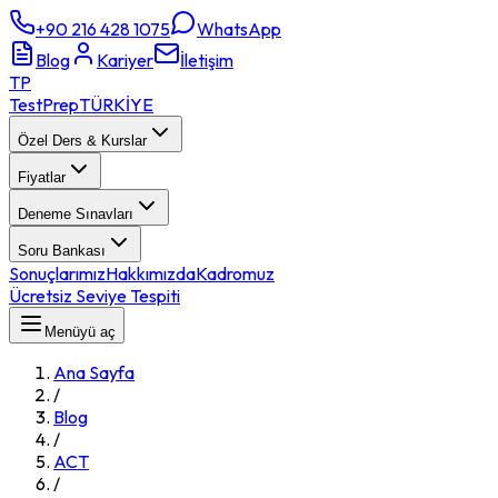
+90 216 428 1075
WhatsApp
Blog
Kariyer
İletişim
TP
TestPrep
TÜRKİYE
Özel Ders & Kurslar
Fiyatlar
Deneme Sınavları
Soru Bankası
Sonuçlarımız
Hakkımızda
Kadromuz
Ücretsiz Seviye Tespiti
Menüyü aç
Ana Sayfa
/
Blog
/
ACT
/