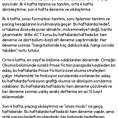
aynı kalır: ilk 4 hafta tanıma ve tanıtım, orta 4 hafta 
derinleştirme, son 4 hafta deneme ve sıkılaştırma.
İlk 4 hafta, sınav formatının tanıtımı, soru tiplerinin tanıtımı ve 
pacing hesaplarının kurulmasıyla geçer. Bu haftalarda hedef, 
ortalama düzeyde puan almaktır; mükemmeliyet değil, harita 
çıkarmaktır. Bitlis ACT kursu bu haftalarda haftada bir tam 
deneme ve dört bölüm-bazlı alt deneme yaptırmalıdır. Her 
deneme sonrası "hangi bölümde kaç dakika kaldı, hangi soruda 
takıldım" notu tutulur.
Orta 4 hafta, en zayıf iki bölüme odaklanılan dönemdir. Örneğin 
Okuma bölümünde sürekli Prose Fiction pasajında kaybeden bir 
aday, bu haftalarda Prose Fiction'a özel okuma stratejileri 
çalışır. Matematik'te fonksiyon sorularında zorlanan bir aday, 
bu haftalarda fonksiyon grafiği okuma ve dönüşüm sorularına 
odaklanır. Bu haftalarda haftada iki tam deneme çözülmeli ve 
her deneme sonrası yanlış analiz defterine en az 15 kayıt 
eklenmelidir.
Son 4 hafta, pacing sıkılaştırma ve "sınav modu" na geçiş 
haftalarıdır. Bu haftalarda haftada iki tam deneme yapılır, ama 
artık pacing hedefi ön plandadır: her bölümde hedeflenen 