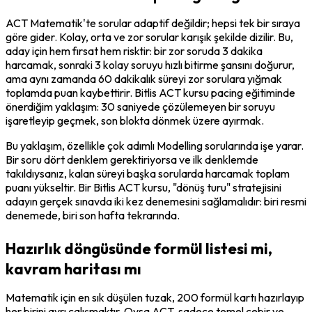
ACT Matematik'te sorular adaptif değildir; hepsi tek bir sıraya 
göre gider. Kolay, orta ve zor sorular karışık şekilde dizilir. Bu, 
aday için hem fırsat hem risktir: bir zor soruda 3 dakika 
harcamak, sonraki 3 kolay soruyu hızlı bitirme şansını doğurur, 
ama aynı zamanda 60 dakikalık süreyi zor sorulara yığmak 
toplamda puan kaybettirir. Bitlis ACT kursu pacing eğitiminde 
önerdiğim yaklaşım: 30 saniyede çözülemeyen bir soruyu 
işaretleyip geçmek, son blokta dönmek üzere ayırmak.
Bu yaklaşım, özellikle çok adımlı Modelling sorularında işe yarar. 
Bir soru dört denklem gerektiriyorsa ve ilk denklemde 
takıldıysanız, kalan süreyi başka sorularda harcamak toplam 
puanı yükseltir. Bir Bitlis ACT kursu, "dönüş turu" stratejisini 
adayın gerçek sınavda iki kez denemesini sağlamalıdır: biri resmi 
denemede, biri son hafta tekrarında.
Hazırlık döngüsünde formül listesi mi,
kavram haritası mı
Matematik için en sık düşülen tuzak, 200 formül kartı hazırlayıp 
her birini ayrı çalışmaktır. Oysa ACT, sadece temel cebir ve 