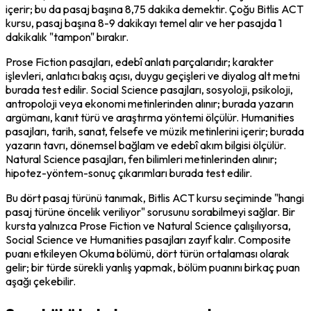
içerir; bu da pasaj başına 8,75 dakika demektir. Çoğu Bitlis ACT 
kursu, pasaj başına 8-9 dakikayı temel alır ve her pasajda 1 
dakikalık "tampon" bırakır.
Prose Fiction pasajları, edebî anlatı parçalarıdır; karakter 
işlevleri, anlatıcı bakış açısı, duygu geçişleri ve diyalog alt metni 
burada test edilir. Social Science pasajları, sosyoloji, psikoloji, 
antropoloji veya ekonomi metinlerinden alınır; burada yazarın 
argümanı, kanıt türü ve araştırma yöntemi ölçülür. Humanities 
pasajları, tarih, sanat, felsefe ve müzik metinlerini içerir; burada 
yazarın tavrı, dönemsel bağlam ve edebî akım bilgisi ölçülür. 
Natural Science pasajları, fen bilimleri metinlerinden alınır; 
hipotez-yöntem-sonuç çıkarımları burada test edilir.
Bu dört pasaj türünü tanımak, Bitlis ACT kursu seçiminde "hangi 
pasaj türüne öncelik veriliyor" sorusunu sorabilmeyi sağlar. Bir 
kursta yalnızca Prose Fiction ve Natural Science çalışılıyorsa, 
Social Science ve Humanities pasajları zayıf kalır. Composite 
puanı etkileyen Okuma bölümü, dört türün ortalaması olarak 
gelir; bir türde sürekli yanlış yapmak, bölüm puanını birkaç puan 
aşağı çekebilir.