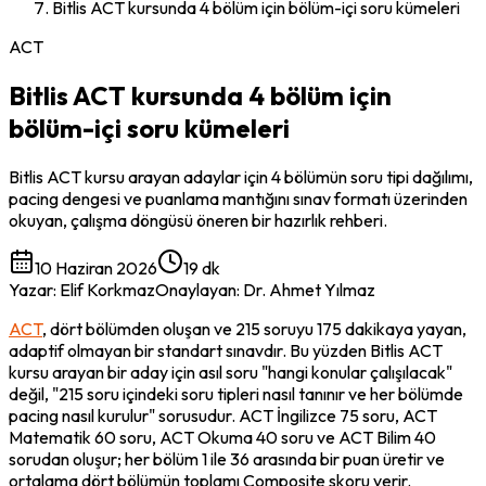
Bitlis ACT kursunda 4 bölüm için bölüm-içi soru kümeleri
ACT
Bitlis ACT kursunda 4 bölüm için
bölüm-içi soru kümeleri
Bitlis ACT kursu arayan adaylar için 4 bölümün soru tipi dağılımı,
pacing dengesi ve puanlama mantığını sınav formatı üzerinden
okuyan, çalışma döngüsü öneren bir hazırlık rehberi.
10 Haziran 2026
19 dk
Yazar
:
Elif Korkmaz
Onaylayan
:
Dr. Ahmet Yılmaz
ACT
, dört bölümden oluşan ve 215 soruyu 175 dakikaya yayan, 
adaptif olmayan bir standart sınavdır. Bu yüzden Bitlis ACT 
kursu arayan bir aday için asıl soru "hangi konular çalışılacak" 
değil, "215 soru içindeki soru tipleri nasıl tanınır ve her bölümde 
pacing nasıl kurulur" sorusudur. ACT İngilizce 75 soru, ACT 
Matematik 60 soru, ACT Okuma 40 soru ve ACT Bilim 40 
sorudan oluşur; her bölüm 1 ile 36 arasında bir puan üretir ve 
ortalama dört bölümün toplamı Composite skoru verir. 