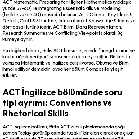
ACT Matematik, Preparing for Higher Mathematics (yaklaşık 
yüzde 57-60) ile Integrating Essential Skills ve Modelling 
(birlikte yüzde 40) arasında bölünür. ACT Okuma, Key Ideas & 
Details, Craft & Structure, Integration of Knowledge & Ideas ve 
dört pasaj türünü içerir. ACT Bilim, Data Representation, 
Research Summaries ve Conflicting Viewpoints olarak üç 
kümeye ayrılır.
Bu dağılımı bilmek, Bitlis ACT kursu seçiminde "hangi bölüme ne 
kadar ağırlık veriliyor" sorusunu sorabilmeyi sağlar. Bir kursta 
yalnızca Matematik ve İngilizce çalışılıyorsa, Okuma ve Bilim 
ihmal ediliyor demektir; oysa her bölüm Composite'yi eşit 
etkiler.
ACT İngilizce bölümünde soru
tipi ayrımı: Conventions vs
Rhetorical Skills
ACT İngilizce bölümü, Bitlis ACT kursu planlamasında çoğu 
zaman "kolay görünüp aslında tuzaklı" bir alan olarak öne çıkar. 
45 dakika içinde 75 soru çözülür; ortalama soru başına 36 