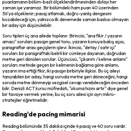
puanlamanın bölüm-bazlı ölçeklendirilmesinden dolayı her 
zaman işe yaramaz. Bir bölümdeki ham puan 40 üzerinden 
36'ya ölçeklenir; pasaj atlamak, doğru-yanlış dengesini 
bozabileceği için, yalnızca ilk denemede zaman baskısı olmayan 
bir aday için düşünülebilir.
Soru tipleri üç ana ailede toplanır. Birincisi, "ana fikir / yazarın 
amacı" soruları: pasajın genel tonu, yazarın konuya bakış açısı, 
paragraflar arası geçişlerin işlevi. İkincisi, "detay / satır içi" 
soruları: bir paragraftaki belirli bir cümleye dayanan, doğrudan 
metne geri dönülen sorular. Üçüncüsü, "çıkarım / kelime anlamı" 
soruları: metinde geçen bir kelimenin bağlama göre anlamı, 
yazarın ima ettiği fikir, iki pasajın birbiriyle ilişkisi. Bu üç aileyi 
tanıyabilen bir aday, hangi soruda metne geri döneceğini, hangi 
soruda metne dönmeyip sezgisel cevap verebileceğini önceden 
bilir. Denizli ACT kursu müfredatı, "okuma hızını artır" diye genel 
bir tavsiye vermek yerine, bu üç soru ailesi için ayrı mikro-
stratejiler öğretmelidir.
Reading'de pacing mimarisi
Reading bölümünde 35 dakika içinde 4 pasaj ve 40 soru vardır. 