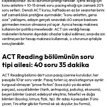
kaybediyordur. Bu iki durumun pratiği farklıdır. İçerik eksiği için 
konu anlatımı + 10-15 örnek soru; pacing eksiği için zamanlı 20'li 
soru setleri. Denizli ACT kursu, haftada en az bir seanstan birini 
saf zamanlı blok pratiğine ayırmalıdır; "konu anlattım, gerisi 
size" yaklaşımı, adayın gerçek sınavdaki 60 saniye baskısını 
görmeden mezun olmasına yol açar. Ayrıca hesap makinesi 
kullanımı bir politika meselesidir: ACT izin verdiği hesap 
makineleri listesinin dışındaki cihazlar kabul edilmez; sınavda izin 
verilmeyen bir hesap makinesi kullanmak, o oturumun iptaliyle 
sonuçlanabilir.
ACT Reading bölümünün soru
tipi ailesi: 40 soru 35 dakika
ACT Reading bölümü dört uzun pasaj üzerine kuruludur; her 
pasajda 10'ar soru vardır. Pasaj türleri üç ana kategoriye ayrılır: 
kurgusal olmayan "prose fiction" (kısa öykü ya da anlatı 
parçası), sosyal bilimler (tarih, antropoloji, psikoloji, ekonomi), 
beşeri bilimler (sanat, edebiyat eleştirisi, felsefe) ve doğa 
bilimleri (biyoloji, kimya, fizik, tıp). Bir aday 4 pasajdan 3'ünü 
çözer, 1'ini atlar gibi bir formül sık sık duyulur; bu formül, 