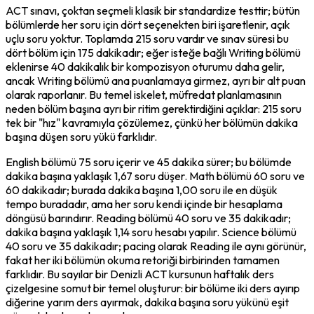
ACT sınavı, çoktan seçmeli klasik bir standardize testtir; bütün 
bölümlerde her soru için dört seçenekten biri işaretlenir, açık 
uçlu soru yoktur. Toplamda 215 soru vardır ve sınav süresi bu 
dört bölüm için 175 dakikadır; eğer isteğe bağlı Writing bölümü 
eklenirse 40 dakikalık bir kompozisyon oturumu daha gelir, 
ancak Writing bölümü ana puanlamaya girmez, ayrı bir alt puan 
olarak raporlanır. Bu temel iskelet, müfredat planlamasının 
neden bölüm başına ayrı bir ritim gerektirdiğini açıklar: 215 soru 
tek bir "hız" kavramıyla çözülemez, çünkü her bölümün dakika 
başına düşen soru yükü farklıdır.
English bölümü 75 soru içerir ve 45 dakika sürer; bu bölümde 
dakika başına yaklaşık 1,67 soru düşer. Math bölümü 60 soru ve 
60 dakikadır; burada dakika başına 1,00 soru ile en düşük 
tempo buradadır, ama her soru kendi içinde bir hesaplama 
döngüsü barındırır. Reading bölümü 40 soru ve 35 dakikadır; 
dakika başına yaklaşık 1,14 soru hesabı yapılır. Science bölümü 
40 soru ve 35 dakikadır; pacing olarak Reading ile aynı görünür, 
fakat her iki bölümün okuma retoriği birbirinden tamamen 
farklıdır. Bu sayılar bir Denizli ACT kursunun haftalık ders 
çizelgesine somut bir temel oluşturur: bir bölüme iki ders ayırıp 
diğerine yarım ders ayırmak, dakika başına soru yükünü eşit 