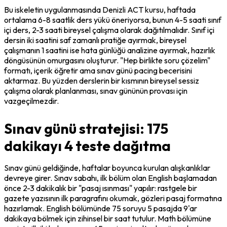
Bu iskeletin uygulanmasında Denizli ACT kursu, haftada 
ortalama 6-8 saatlik ders yükü öneriyorsa, bunun 4-5 saati sınıf 
içi ders, 2-3 saati bireysel çalışma olarak dağıtılmalıdır. Sınıf içi 
dersin iki saatini saf zamanlı pratiğe ayırmak, bireysel 
çalışmanın 1 saatini ise hata günlüğü analizine ayırmak, hazırlık 
döngüsünün omurgasını oluşturur. "Hep birlikte soru çözelim" 
formatı, içerik öğretir ama sınav günü pacing becerisini 
aktarmaz. Bu yüzden derslerin bir kısmının bireysel sessiz 
çalışma olarak planlanması, sınav gününün provası için 
vazgeçilmezdir.
Sınav günü stratejisi: 175
dakikayı 4 teste dağıtma
Sınav günü geldiğinde, haftalar boyunca kurulan alışkanlıklar 
devreye girer. Sınav sabahı, ilk bölüm olan English başlamadan 
önce 2-3 dakikalık bir "pasaj ısınması" yapılır: rastgele bir 
gazete yazısının ilk paragrafını okumak, gözleri pasaj formatına 
hazırlamak. English bölümünde 75 soruyu 5 pasajda 9'ar 
dakikaya bölmek için zihinsel bir saat tutulur. Math bölümüne 