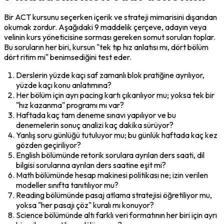
Bir ACT kursunu seçerken içerik ve strateji mimarisini dışarıdan 
okumak zordur. Aşağıdaki 9 maddelik çerçeve, adayın veya 
velinin kurs yöneticisine sorması gereken somut soruları toplar. 
Bu soruların her biri, kursun "tek tıp hız anlatısı mı, dört bölüm 
dört ritim mi" benimsediğini test eder.
Derslerin yüzde kaçı saf zamanlı blok pratiğine ayrılıyor, 
yüzde kaçı konu anlatımına?
Her bölüm için ayrı pacing kartı çıkarılıyor mu; yoksa tek bir 
"hız kazanma" programı mı var?
Haftada kaç tam deneme sınavı yapılıyor ve bu 
denemelerin sonuç analizi kaç dakika sürüyor?
Yanlış soru günlüğü tutuluyor mu; bu günlük haftada kaç kez 
gözden geçiriliyor?
English bölümünde retorik sorulara ayrılan ders saati, dil 
bilgisi sorularına ayrılan ders saatine eşit mi?
Math bölümünde hesap makinesi politikası ne; izin verilen 
modeller sınıfta tanıtılıyor mu?
Reading bölümünde pasaj atlama stratejisi öğretiliyor mu, 
yoksa "her pasajı çöz" kuralı mı konuyor?
Science bölümünde altı farklı veri formatının her biri için ayrı 