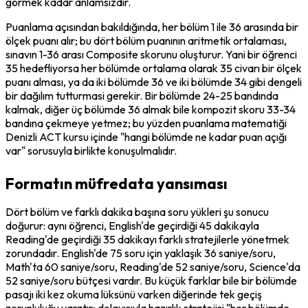
görmek kadar anlamsızdır.
Puanlama açısından bakıldığında, her bölüm 1 ile 36 arasında bir 
ölçek puanı alır; bu dört bölüm puanının aritmetik ortalaması, 
sınavın 1-36 arası Composite skorunu oluşturur. Yani bir öğrenci 
35 hedefliyorsa her bölümde ortalama olarak 35 civarı bir ölçek 
puanı alması, ya da iki bölümde 36 ve iki bölümde 34 gibi dengeli 
bir dağılım tutturmasi gerekir. Bir bölümde 24-25 bandında 
kalmak, diğer üç bölümde 36 almak bile kompozit skoru 33-34 
bandına çekmeye yetmez; bu yüzden puanlama matematiği 
Denizli ACT kursu içinde "hangi bölümde ne kadar puan açığı 
var" sorusuyla birlikte konuşulmalıdır.
Formatın müfredata yansıması
Dört bölüm ve farklı dakika başına soru yükleri şu sonucu 
doğurur: aynı öğrenci, English'de geçirdiği 45 dakikayla 
Reading'de geçirdiği 35 dakikayı farklı stratejilerle yönetmek 
zorundadır. English'de 75 soru için yaklaşık 36 saniye/soru, 
Math'ta 60 saniye/soru, Reading'de 52 saniye/soru, Science'da 
52 saniye/soru bütçesi vardır. Bu küçük farklar bile bir bölümde 
pasajı iki kez okuma lüksünü varken diğerinde tek geçiş 
zorunluluğu yaratır; dolayısıyla hazırlık stratejisi "her bölümde 