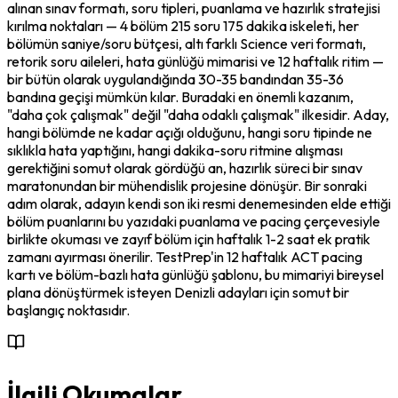
alınan sınav formatı, soru tipleri, puanlama ve hazırlık stratejisi 
kırılma noktaları — 4 bölüm 215 soru 175 dakika iskeleti, her 
bölümün saniye/soru bütçesi, altı farklı Science veri formatı, 
retorik soru aileleri, hata günlüğü mimarisi ve 12 haftalık ritim — 
bir bütün olarak uygulandığında 30-35 bandından 35-36 
bandına geçişi mümkün kılar. Buradaki en önemli kazanım, 
"daha çok çalışmak" değil "daha odaklı çalışmak" ilkesidir. Aday, 
hangi bölümde ne kadar açığı olduğunu, hangi soru tipinde ne 
sıklıkla hata yaptığını, hangi dakika-soru ritmine alışması 
gerektiğini somut olarak gördüğü an, hazırlık süreci bir sınav 
maratonundan bir mühendislik projesine dönüşür. Bir sonraki 
adım olarak, adayın kendi son iki resmi denemesinden elde ettiği 
bölüm puanlarını bu yazıdaki puanlama ve pacing çerçevesiyle 
birlikte okuması ve zayıf bölüm için haftalık 1-2 saat ek pratik 
zamanı ayırması önerilir. TestPrep'in 12 haftalık ACT pacing 
kartı ve bölüm-bazlı hata günlüğü şablonu, bu mimariyi bireysel 
plana dönüştürmek isteyen Denizli adayları için somut bir 
başlangıç noktasıdır.
İlgili Okumalar