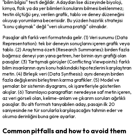
"bilim bilgisi" testi değildir. Adaydan lise düzeyinde biyoloji, 
kimya, fizik ya da yer bilimleri konularını bilmesi beklenmez; 
testin ölçtüğü şey, verilen grafik, tablo ve deney düzeneğini 
okuyup yorumlama becerisidir. Bu yüzden hazırlık stratejisi 
"konu çalışmak" değil "veri okuma pratiği" olmalıdır.
Pasajlar altı farklı veri formatında gelir. (1) Veri sunumu (Data 
Representation): tek bir deneyin sonuçlarını içeren grafik veya 
tablo. (2) Araştırma özeti (Research Summaries): birden fazla 
bağımsız deneyi yan yana getiren, her birinin ayrı grafiği olan 
pasajlar. (3) Tartışmalı görüşler (Conflicting Viewpoints): farklı 
bilim insanlarının aynı konu hakkındaki hipotezlerini karşılaştıran 
metin. (4) Birleşik veri (Data Synthesis): aynı deneyin birden 
fazla değişkenini birleştiren karma grafikler. (5) Model ve 
şemalar: bir sistemin diyagramı, ok işaretleriyle gösterilen 
akışlar. (6) Tanımlayıcı paragraflar: neredeyse saf metin içeren, 
az veri görseli olan, kelime-anlam ve çıkarım soruları ağırlıklı 
pasajlar. Bu altı formatı tanıyabilen aday, pasajın ilk 20 
saniyesinde ne tür sorularla karşılaşacağını tahmin eder ve 
okuma derinliğini buna göre ayarlar.
Common pitfalls and how to avoid them