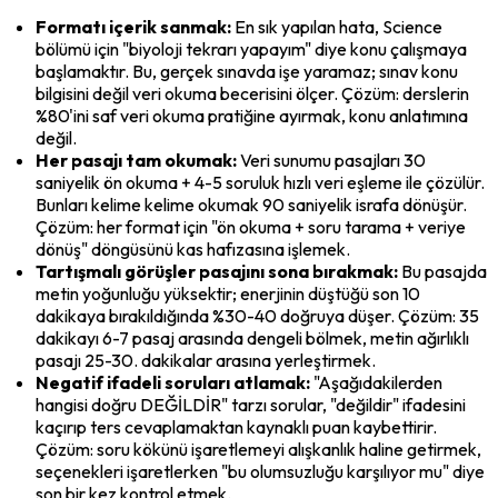
Formatı içerik sanmak:
 En sık yapılan hata, Science 
bölümü için "biyoloji tekrarı yapayım" diye konu çalışmaya 
başlamaktır. Bu, gerçek sınavda işe yaramaz; sınav konu 
bilgisini değil veri okuma becerisini ölçer. Çözüm: derslerin 
%80'ini saf veri okuma pratiğine ayırmak, konu anlatımına 
değil.
Her pasajı tam okumak:
 Veri sunumu pasajları 30 
saniyelik ön okuma + 4-5 soruluk hızlı veri eşleme ile çözülür. 
Bunları kelime kelime okumak 90 saniyelik israfa dönüşür. 
Çözüm: her format için "ön okuma + soru tarama + veriye 
dönüş" döngüsünü kas hafızasına işlemek.
Tartışmalı görüşler pasajını sona bırakmak:
 Bu pasajda 
metin yoğunluğu yüksektir; enerjinin düştüğü son 10 
dakikaya bırakıldığında %30-40 doğruya düşer. Çözüm: 35 
dakikayı 6-7 pasaj arasında dengeli bölmek, metin ağırlıklı 
pasajı 25-30. dakikalar arasına yerleştirmek.
Negatif ifadeli soruları atlamak:
 "Aşağıdakilerden 
hangisi doğru DEĞİLDİR" tarzı sorular, "değildir" ifadesini 
kaçırıp ters cevaplamaktan kaynaklı puan kaybettirir. 
Çözüm: soru kökünü işaretlemeyi alışkanlık haline getirmek, 
seçenekleri işaretlerken "bu olumsuzluğu karşılıyor mu" diye 
son bir kez kontrol etmek.