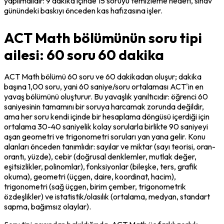
yapılmalıdır: 9 dakika içinde 15 soruyu temizleme hedefi, sınav 
günündeki baskıyı önceden kas hafızasına işler.
ACT Math bölümünün soru tipi
ailesi: 60 soru 60 dakika
ACT Math bölümü 60 soru ve 60 dakikadan oluşur; dakika 
başına 1,00 soru, yani 60 saniye/soru ortalaması ACT'in en 
yavaş bölümünü oluşturur. Bu yavaşlık yanıltıcıdır: öğrenci 60 
saniyesinin tamamını bir soruya harcamak zorunda değildir, 
ama her soru kendi içinde bir hesaplama döngüsü içerdiği için 
ortalama 30-40 saniyelik kolay sorularla birlikte 90 saniyeyi 
aşan geometri ve trigonometri soruları yan yana gelir. Konu 
alanları önceden tanımlıdır: sayılar ve miktar (sayı teorisi, oran-
orantı, yüzde), cebir (doğrusal denklemler, mutlak değer, 
eşitsizlikler, polinomlar), fonksiyonlar (bileşke, ters, grafik 
okuma), geometri (üçgen, daire, koordinat, hacim), 
trigonometri (sağ üçgen, birim çember, trigonometrik 
özdeşlikler) ve istatistik/olasılık (ortalama, medyan, standart 
sapma, bağımsız olaylar).