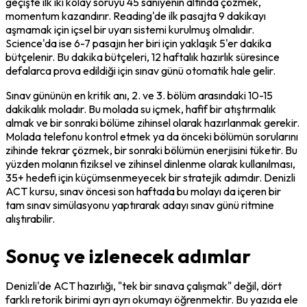
geçişte ilk iki kolay soruyu 45 saniyenin altında çözmek, 
momentum kazandırır. Reading'de ilk pasajta 9 dakikayı 
aşmamak için içsel bir uyarı sistemi kurulmuş olmalıdır. 
Science'da ise 6-7 pasajın her biri için yaklaşık 5'er dakika 
bütçelenir. Bu dakika bütçeleri, 12 haftalık hazırlık süresince 
defalarca prova edildiği için sınav günü otomatik hale gelir.
Sınav gününün en kritik anı, 2. ve 3. bölüm arasındaki 10-15 
dakikalık moladır. Bu molada su içmek, hafif bir atıştırmalık 
almak ve bir sonraki bölüme zihinsel olarak hazırlanmak gerekir. 
Molada telefonu kontrol etmek ya da önceki bölümün sorularını 
zihinde tekrar çözmek, bir sonraki bölümün enerjisini tüketir. Bu 
yüzden molanın fiziksel ve zihinsel dinlenme olarak kullanılması, 
35+ hedefi için küçümsenmeyecek bir stratejik adımdır. Denizli 
ACT kursu, sınav öncesi son haftada bu molayı da içeren bir 
tam sınav simülasyonu yaptırarak adayı sınav günü ritmine 
alıştırabilir.
Sonuç ve izlenecek adımlar
Denizli'de ACT hazırlığı, "tek bir sınava çalışmak" değil, dört 
farklı retorik birimi ayrı ayrı okumayı öğrenmektir. Bu yazıda ele 