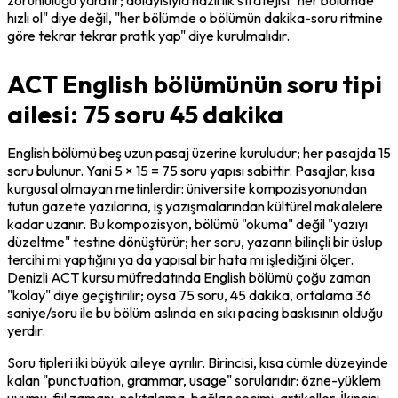
hızlı ol" diye değil, "her bölümde o bölümün dakika-soru ritmine 
göre tekrar tekrar pratik yap" diye kurulmalıdır.
ACT English bölümünün soru tipi
ailesi: 75 soru 45 dakika
English bölümü beş uzun pasaj üzerine kuruludur; her pasajda 15 
soru bulunur. Yani 5 × 15 = 75 soru yapısı sabittir. Pasajlar, kısa 
kurgusal olmayan metinlerdir: üniversite kompozisyonundan 
tutun gazete yazılarına, iş yazışmalarından kültürel makalelere 
kadar uzanır. Bu kompozisyon, bölümü "okuma" değil "yazıyı 
düzeltme" testine dönüştürür; her soru, yazarın bilinçli bir üslup 
tercihi mi yaptığını ya da yapısal bir hata mı işlediğini ölçer. 
Denizli ACT kursu müfredatında English bölümü çoğu zaman 
"kolay" diye geçiştirilir; oysa 75 soru, 45 dakika, ortalama 36 
saniye/soru ile bu bölüm aslında en sıkı pacing baskısının olduğu 
yerdir.
Soru tipleri iki büyük aileye ayrılır. Birincisi, kısa cümle düzeyinde 
kalan "punctuation, grammar, usage" sorularıdır: özne-yüklem 
uyumu, fiil zamanı, noktalama, bağlaç seçimi, artikeller. İkincisi, 