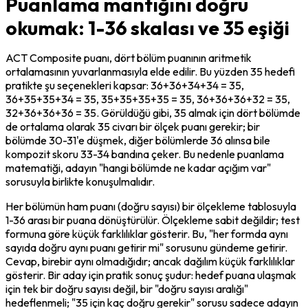
Puanlama mantığını doğru
okumak: 1-36 skalası ve 35 eşiği
ACT Composite puanı, dört bölüm puanının aritmetik 
ortalamasının yuvarlanmasıyla elde edilir. Bu yüzden 35 hedefi 
pratikte şu seçenekleri kapsar: 36+36+34+34 = 35, 
36+35+35+34 = 35, 35+35+35+35 = 35, 36+36+36+32 = 35, 
32+36+36+36 = 35. Görüldüğü gibi, 35 almak için dört bölümde 
de ortalama olarak 35 civarı bir ölçek puanı gerekir; bir 
bölümde 30-31'e düşmek, diğer bölümlerde 36 alınsa bile 
kompozit skoru 33-34 bandına çeker. Bu nedenle puanlama 
matematiği, adayın "hangi bölümde ne kadar açığım var" 
sorusuyla birlikte konuşulmalıdır.
Her bölümün ham puanı (doğru sayısı) bir ölçekleme tablosuyla 
1-36 arası bir puana dönüştürülür. Ölçekleme sabit değildir; test 
formuna göre küçük farklılıklar gösterir. Bu, "her formda aynı 
sayıda doğru aynı puanı getirir mi" sorusunu gündeme getirir. 
Cevap, birebir aynı olmadığıdır; ancak dağılım küçük farklılıklar 
gösterir. Bir aday için pratik sonuç şudur: hedef puana ulaşmak 
için tek bir doğru sayısı değil, bir "doğru sayısı aralığı" 
hedeflenmeli; "35 için kaç doğru gerekir" sorusu sadece adayın 