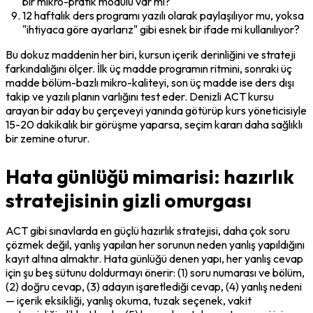
bir mikro-pratik modülü var mı?
12 haftalık ders programı yazılı olarak paylaşılıyor mu, yoksa 
"ihtiyaca göre ayarlarız" gibi esnek bir ifade mi kullanılıyor?
Bu dokuz maddenin her biri, kursun içerik derinliğini ve strateji 
farkındalığını ölçer. İlk üç madde programın ritmini, sonraki üç 
madde bölüm-bazlı mikro-kaliteyi, son üç madde ise ders dışı 
takip ve yazılı planın varlığını test eder. Denizli ACT kursu 
arayan bir aday bu çerçeveyi yanında götürüp kurs yöneticisiyle 
15-20 dakikalık bir görüşme yaparsa, seçim kararı daha sağlıklı 
bir zemine oturur.
Hata günlüğü mimarisi: hazırlık
stratejisinin gizli omurgası
ACT gibi sınavlarda en güçlü hazırlık stratejisi, daha çok soru 
çözmek değil, yanlış yapılan her sorunun neden yanlış yapıldığını 
kayıt altına almaktır. Hata günlüğü denen yapı, her yanlış cevap 
için şu beş sütunu doldurmayı önerir: (1) soru numarası ve bölüm, 
(2) doğru cevap, (3) adayın işaretlediği cevap, (4) yanlış nedeni 
— içerik eksikliği, yanlış okuma, tuzak seçenek, vakit 