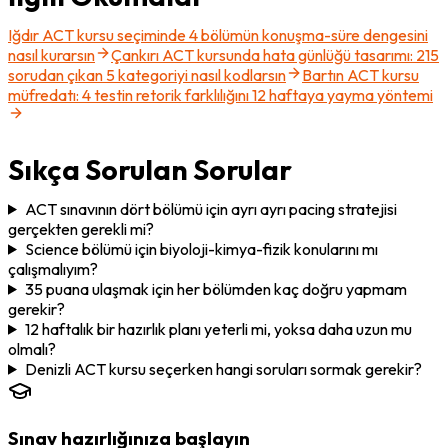
Iğdır ACT kursu seçiminde 4 bölümün konuşma-süre dengesini
nasıl kurarsın
Çankırı ACT kursunda hata günlüğü tasarımı: 215
sorudan çıkan 5 kategoriyi nasıl kodlarsın
Bartın ACT kursu
müfredatı: 4 testin retorik farklılığını 12 haftaya yayma yöntemi
Sıkça Sorulan Sorular
ACT sınavının dört bölümü için ayrı ayrı pacing stratejisi
gerçekten gerekli mi?
Science bölümü için biyoloji-kimya-fizik konularını mı
çalışmalıyım?
35 puana ulaşmak için her bölümden kaç doğru yapmam
gerekir?
12 haftalık bir hazırlık planı yeterli mi, yoksa daha uzun mu
olmalı?
Denizli ACT kursu seçerken hangi soruları sormak gerekir?
Sınav hazırlığınıza başlayın