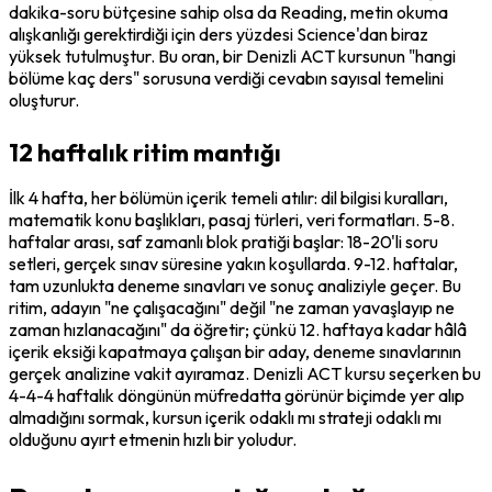
dakika-soru bütçesine sahip olsa da Reading, metin okuma 
alışkanlığı gerektirdiği için ders yüzdesi Science'dan biraz 
yüksek tutulmuştur. Bu oran, bir Denizli ACT kursunun "hangi 
bölüme kaç ders" sorusuna verdiği cevabın sayısal temelini 
oluşturur.
12 haftalık ritim mantığı
İlk 4 hafta, her bölümün içerik temeli atılır: dil bilgisi kuralları, 
matematik konu başlıkları, pasaj türleri, veri formatları. 5-8. 
haftalar arası, saf zamanlı blok pratiği başlar: 18-20'li soru 
setleri, gerçek sınav süresine yakın koşullarda. 9-12. haftalar, 
tam uzunlukta deneme sınavları ve sonuç analiziyle geçer. Bu 
ritim, adayın "ne çalışacağını" değil "ne zaman yavaşlayıp ne 
zaman hızlanacağını" da öğretir; çünkü 12. haftaya kadar hâlâ 
içerik eksiği kapatmaya çalışan bir aday, deneme sınavlarının 
gerçek analizine vakit ayıramaz. Denizli ACT kursu seçerken bu 
4-4-4 haftalık döngünün müfredatta görünür biçimde yer alıp 
almadığını sormak, kursun içerik odaklı mı strateji odaklı mı 
olduğunu ayırt etmenin hızlı bir yoludur.