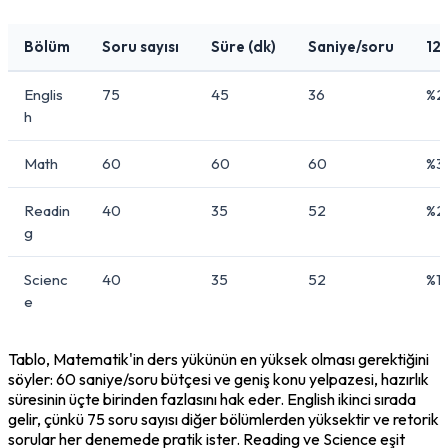
Bölüm
Soru sayısı
Süre (dk)
Saniye/soru
12 
Englis
75
45
36
%2
h
Math
60
60
60
%3
Readin
40
35
52
%2
g
Scienc
40
35
52
%1
e
Tablo, Matematik'in ders yükünün en yüksek olması gerektiğini 
söyler: 60 saniye/soru bütçesi ve geniş konu yelpazesi, hazırlık 
süresinin üçte birinden fazlasını hak eder. English ikinci sırada 
gelir, çünkü 75 soru sayısı diğer bölümlerden yüksektir ve retorik 
sorular her denemede pratik ister. Reading ve Science eşit 