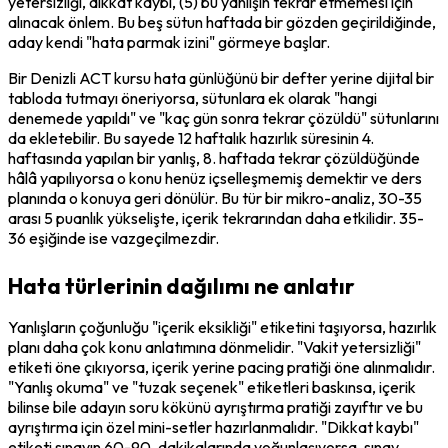
yetersizliği, dikkat kaybı, (5) bu yanlışın tekrar etmemesi için 
alınacak önlem. Bu beş sütun haftada bir gözden geçirildiğinde, 
aday kendi "hata parmak izini" görmeye başlar.
Bir Denizli ACT kursu hata günlüğünü bir defter yerine dijital bir 
tabloda tutmayı öneriyorsa, sütunlara ek olarak "hangi 
denemede yapıldı" ve "kaç gün sonra tekrar çözüldü" sütunlarını 
da ekletebilir. Bu sayede 12 haftalık hazırlık süresinin 4. 
haftasında yapılan bir yanlış, 8. haftada tekrar çözüldüğünde 
hâlâ yapılıyorsa o konu henüz içselleşmemiş demektir ve ders 
planında o konuya geri dönülür. Bu tür bir mikro-analiz, 30-35 
arası 5 puanlık yükselişte, içerik tekrarından daha etkilidir. 35-
36 eşiğinde ise vazgeçilmezdir.
Hata türlerinin dağılımı ne anlatır
Yanlışların çoğunluğu "içerik eksikliği" etiketini taşıyorsa, hazırlık 
planı daha çok konu anlatımına dönmelidir. "Vakit yetersizliği" 
etiketi öne çıkıyorsa, içerik yerine pacing pratiği öne alınmalıdır. 
"Yanlış okuma" ve "tuzak seçenek" etiketleri baskınsa, içerik 
bilinse bile adayın soru kökünü ayrıştırma pratiği zayıftır ve bu 
ayrıştırma için özel mini-setler hazırlanmalıdır. "Dikkat kaybı" 
etiketi sınavın 60-90. dakikalarında yoğunlaşıyorsa, sınav 