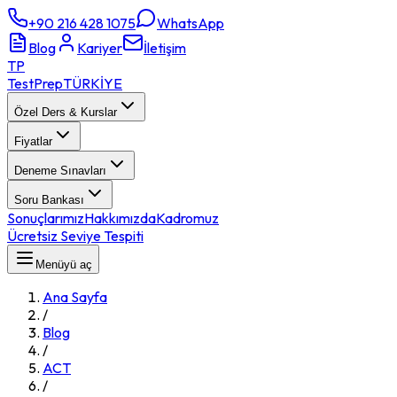
+90 216 428 1075
WhatsApp
Blog
Kariyer
İletişim
TP
TestPrep
TÜRKİYE
Özel Ders & Kurslar
Fiyatlar
Deneme Sınavları
Soru Bankası
Sonuçlarımız
Hakkımızda
Kadromuz
Ücretsiz Seviye Tespiti
Menüyü aç
Ana Sayfa
/
Blog
/
ACT
/