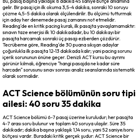
Bu, pasaj başına yaklaşık 8 dakika 45 saniye bütçe anlamına 
gelir. Bir pasaj için ilk okuma 3,5-4 dakika, sonraki 10 soruyu 
çözme 4,5-5 dakika olarak ölçülendirilir. Bu ölçümü tutturmak 
için aday her denemede pasaj zamanını not etmelidir. 
Reading'de en kritik pacing kuralı, ilk pasajta yavaşlamamaktır: 
sınavın taze enerjisi ilk 10 dakikadadır, bu 10 dakikayı bir 
pasajta harcamak sonraki üç pasajı ezberden çözdürür. 
Tecrübeme göre, Reading'de 30 puana sıkışan adaylar 
çoğunlukla ilk pasajta 12-13 dakikada kalır; yani pacing sorunu 
içerik sorununun önüne geçer. Denizli ACT kursu bu ayrımı 
görünür kılmalı, öğrenciye "hangi pasajda ne kadar süre 
harcadın" sorusunu sınav sonrası analiz seanslarında sistematik 
olarak sormalıdır.
ACT Science bölümünün soru tipi
ailesi: 40 soru 35 dakika
ACT Science bölümü 6-7 pasaj üzerine kuruludur; her pasajta 
4-7 arası soru bulunur ve toplam 40 soruya ulaşılır. Süre 35 
dakikadır; dakika başına yaklaşık 1,14 soru, yani 52 saniye/soru 
bütçesi vardır. Buradaki kritik gerçek şudur: ACT Science bir 