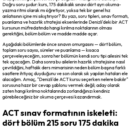
Doğru soru şudur: kurs, 175 dakikalık sınavı dört ayrı okuma-
yazma ritmi olarak mı öğretiyor, yoksa tek bir genel hız 
anlatısının içine mi sıkıştırıyor? Bu yazı, soru tipleri, sınav formatı, 
puanlama ve hazırlık stratejisi eksenlerinde Denizli'deki bir ACT 
kursunun müfredatında hangi kırılma noktalarının olması 
gerektiğini, bölüm bölüm ve madde madde açar.
Aşağıdaki bölümlerde önce sınavın omurgasını — dört bölüm, 
toplam soru sayısı, süreler ve puanlama — kısaca 
çerçeveleyeceğim, sonra her bölümün kendi soru tipi ailesini tek 
tek açacağım. Daha sonra bu ailelerin hazırlık stratejisine nasıl 
çevrildiğini, haftalık ders mimarisinin neden bölüm başına farklı 
saatlere ihtiyaç duyduğunu ve son olarak sık yapılan hataları ele 
alacağım. Amaç, "Denizli'de ACT kursu seçerken nelere bakılır" 
sorusuna hazır bir cevap şablonu vermek değil; aday olarak 
zaten hangi kırılma noktalarında zorlandığınızı kendiniz 
görebileceğiniz bir okuma çerçevesi kazandırmak.
ACT sınav formatının iskeleti:
dört bölüm 215 soru 175 dakika