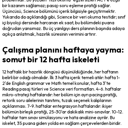
bir kazanım sağlamaz; pasaj-soru eşleme pratiği sağlar. 
Üçüncüsü, Science bölümünü içerik bilgisiyle geçiştirmektir. 
Yukarıda da açıklandığı gibi, Science bir veri okuma testidir; sınıf 
içi biyoloji dersinde harcanan ek saat, bu bölümdeki puana 
doğrudan yansımaz. Bu üç yanılgıyı ders planının başında adaya 
açıkça anlatmak, hazırlık süresinin verimini artırır.
Çalışma planını haftaya yayma:
somut bir 12 hafta iskeleti
12 haftalık bir hazırlık döngüsü düşünüldüğünde, her haftanın 
belirli bir odağı olmalıdır. İlk 3 hafta içerik temeli atılır: hafta 1-
2'de English grammar ve Math temel konular, hafta 3'te 
Reading pasaj türleri ve Science veri formatları. 4-6. haftalar 
mikro-strateji haftalarıdır: her bölüm için ayrı pacing pratiği, 
retorik soru ailelerinin tanıtımı, tuzak seçenek kalıplarının 
açıklanması. 7-9. haftalar entegrasyon haftalarıdır: ikişer 
bölümün birleşik pratiği, 25-30'ar dakikalık mini-sınavlar. 10-12. 
haftalar tam sınav simülasyonu ve hata analizine ayrılır. Bu 
iskelet, 35 puana giden yolda en sağlam çerçevelerden biridir.