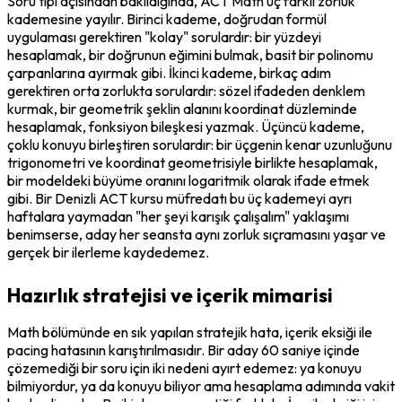
Soru tipi açısından bakıldığında, ACT Math üç farklı zorluk 
kademesine yayılır. Birinci kademe, doğrudan formül 
uygulaması gerektiren "kolay" sorulardır: bir yüzdeyi 
hesaplamak, bir doğrunun eğimini bulmak, basit bir polinomu 
çarpanlarına ayırmak gibi. İkinci kademe, birkaç adım 
gerektiren orta zorlukta sorulardır: sözel ifadeden denklem 
kurmak, bir geometrik şeklin alanını koordinat düzleminde 
hesaplamak, fonksiyon bileşkesi yazmak. Üçüncü kademe, 
çoklu konuyu birleştiren sorulardır: bir üçgenin kenar uzunluğunu 
trigonometri ve koordinat geometrisiyle birlikte hesaplamak, 
bir modeldeki büyüme oranını logaritmik olarak ifade etmek 
gibi. Bir Denizli ACT kursu müfredatı bu üç kademeyi ayrı 
haftalara yaymadan "her şeyi karışık çalışalım" yaklaşımı 
benimserse, aday her seansta aynı zorluk sıçramasını yaşar ve 
gerçek bir ilerleme kaydedemez.
Hazırlık stratejisi ve içerik mimarisi
Math bölümünde en sık yapılan stratejik hata, içerik eksiği ile 
pacing hatasının karıştırılmasıdır. Bir aday 60 saniye içinde 
çözemediği bir soru için iki nedeni ayırt edemez: ya konuyu 
bilmiyordur, ya da konuyu biliyor ama hesaplama adımında vakit 