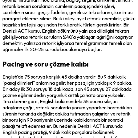
retorik beceri sorularıdır: cümlenin pasaj içindeki işlevi, 
cümlelerin sırası, geçiş ifadeleri, gereksiz tekrarların çıkarılması, 
paragraf ekleme-silme. Bu iki aileyi ayırt etmek önemlidir, çünkü 
hazırlık stratejisi açısından farklı pratik türleri gerektirirler. Bir 
Denizli ACT kursu, English bölümünü yalnızca dil bilgisi tekrarı 
gibi işliyorsa retorik soruların %40'a yaklaşan ağırlığını kaçırıyor 
demektir; yalnızca retorik işliyorsa temel grammar temeli olan 
öğrenciler ilk 20-25 soruda bocalamaya başlar.
Pacing ve soru çözme kalıbı
English'de 75 soruya karşılık 45 dakika vardır. Bu 9 dakikalık 
"pasaj dilimleri" anlamına gelir: her pasaj için yaklaşık 9 dakika. 
Bir aday ilk 30 soruyu 18 dakikada, son 45 soruyu 27 dakikada 
çözme eğilimindedir; yorgunluk arttıkça hata oranı yükselir. 
Tecrübeme göre, English bölümündeki 35 puana sıkışan 
adayların çoğu, retorik sorularda yorum yaparken harcadıkları 
sürenin farkında değildir; dakika tutmadan çalışırlar ve retorik 
bir soru için 90 saniyenin üzerinde kaldıklarında bir sonraki 
pasajı telafi edemezler. Bu nedenle Denizli ACT kursunda 
English pacing pratiği, 9 dakikalık parçalara bölünerek 