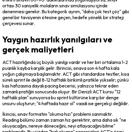
ortası 30 saniyelik molaların sınav simülasyonu içinde 
denenmesi gerekir. Bu kategorik ayrım, "daha çok test çöz" gibi 
genel bir tavsiyenin ötesine geçen, hedefe yönelik bir strateji 
çerçevesi sunar.
Yaygın hazırlık yanılgıları ve
gerçek maliyetleri
ACT hazırlığında üç büyük yanılgı vardır ve her biri ortalama 1-2 
puanlık kayba karşılık gelir. Birincisi, sınava son 4 hafta kala 
yoğun çalışmaya başlamaktır. ACT gibi standardize testler, kısa 
süreli sprint ile değil 8-12 haftalık birikimli pratikle yükselir; çünkü 
kas hafızasına dayalı pacing becerisi, yalnızca tekrar eden 
zamanlı pratiğin sonucunda oluşur. Bir Denizli ACT kursu "12 
haftalık plan" sunuyorsa bu sprint kültürüne karşı bir denge 
unsuru oluşturur; "4 haftada hazır ol" vaadi ise gerçekçi değildir.
İkincisi, sınav formatını "okuma hızı" problemi sanmaktır. 
Reading bölümü zaman zaman hız gerektirir, ama daha sık "ne 
okuyacağını, nereye döneceğini, neyi atlayacağını bilme" 
problemidir. Bu yüzden "hızlı okuma" egzersizleri ACT'e özgü 