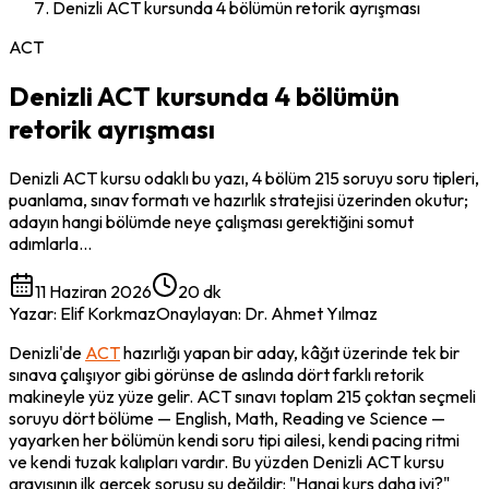
Denizli ACT kursunda 4 bölümün retorik ayrışması
ACT
Denizli ACT kursunda 4 bölümün
retorik ayrışması
Denizli ACT kursu odaklı bu yazı, 4 bölüm 215 soruyu soru tipleri,
puanlama, sınav formatı ve hazırlık stratejisi üzerinden okutur;
adayın hangi bölümde neye çalışması gerektiğini somut
adımlarla…
11 Haziran 2026
20 dk
Yazar
:
Elif Korkmaz
Onaylayan
:
Dr. Ahmet Yılmaz
Denizli'de 
ACT
 hazırlığı yapan bir aday, kâğıt üzerinde tek bir 
sınava çalışıyor gibi görünse de aslında dört farklı retorik 
makineyle yüz yüze gelir. ACT sınavı toplam 215 çoktan seçmeli 
soruyu dört bölüme — English, Math, Reading ve Science — 
yayarken her bölümün kendi soru tipi ailesi, kendi pacing ritmi 
ve kendi tuzak kalıpları vardır. Bu yüzden Denizli ACT kursu 
arayışının ilk gerçek sorusu şu değildir: "Hangi kurs daha iyi?" 