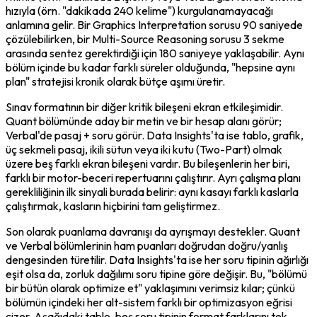
hızıyla (örn. "dakikada 240 kelime") kurgulanamayacağı 
anlamına gelir. Bir Graphics Interpretation sorusu 90 saniyede 
çözülebilirken, bir Multi-Source Reasoning sorusu 3 sekme 
arasında sentez gerektirdiği için 180 saniyeye yaklaşabilir. Aynı 
bölüm içinde bu kadar farklı süreler olduğunda, "hepsine aynı 
plan" stratejisi kronik olarak bütçe aşımı üretir.
Sınav formatının bir diğer kritik bileşeni ekran etkileşimidir. 
Quant bölümünde aday bir metin ve bir hesap alanı görür; 
Verbal'de pasaj + soru görür. Data Insights'ta ise tablo, grafik, 
üç sekmeli pasaj, ikili sütun veya iki kutu (Two-Part) olmak 
üzere beş farklı ekran bileşeni vardır. Bu bileşenlerin her biri, 
farklı bir motor-beceri repertuarını çalıştırır. Ayrı çalışma planı 
gerekliliğinin ilk sinyali burada belirir: aynı kasayı farklı kaslarla 
çalıştırmak, kasların hiçbirini tam geliştirmez.
Son olarak puanlama davranışı da ayrışmayı destekler. Quant 
ve Verbal bölümlerinin ham puanları doğrudan doğru/yanlış 
dengesinden türetilir. Data Insights'ta ise her soru tipinin ağırlığı 
eşit olsa da, zorluk dağılımı soru tipine göre değişir. Bu, "bölümü 
bir bütün olarak optimize et" yaklaşımını verimsiz kılar; çünkü 
bölümün içindeki her alt-sistem farklı bir optimizasyon eğrisi 
çizer. Aşağıdaki tablo, beş soru tipinin format farklarını tek 