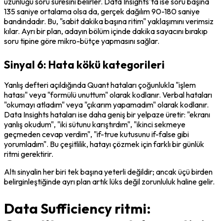
uzunluğu soru süresini belirler. Data Insights'ta ise soru başına 
135 saniye ortalama olsa da, gerçek dağılım 90-180 saniye 
bandındadır. Bu, "sabit dakika başına ritim" yaklaşımını verimsiz 
kılar. Ayrı bir plan, adayın bölüm içinde dakika sayacını bırakıp 
soru tipine göre mikro-bütçe yapmasını sağlar.
Sinyal 6: Hata kökü kategorileri
Yanlış defteri açıldığında Quant hataları çoğunlukla "işlem 
hatası" veya "formülü unuttum" olarak kodlanır. Verbal hataları 
"okumayı atladım" veya "çıkarım yapamadım" olarak kodlanır. 
Data Insights hataları ise daha geniş bir yelpaze üretir: "ekranı 
yanlış okudum", "iki sütunu karıştırdım", "ikinci sekmeye 
geçmeden cevap verdim", "if-true kutusunu if-false gibi 
yorumladım". Bu çeşitlilik, hatayı çözmek için farklı bir günlük 
ritmi gerektirir.
Altı sinyalin her biri tek başına yeterli değildir; ancak üçü birden 
belirginleştiğinde ayrı plan artık lüks değil zorunluluk haline gelir.
Data Sufficiency ritmi: