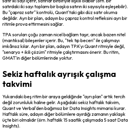
satır iki sayı içerir, satırlar birbiriyle ilişkili olabilir (örn. bir 
satırdaki iki sayı toplamı bir başka satırın iki sayısıyla eşleşebilir). 
Bu "çapraz satır" kontrolü, Quant'taki gibi düz satır okuma 
değildir. Ayrı bir plan, adayın bu çapraz kontrol refleksini ayrı bir 
ritimle prova ettirmesini sağlar.
TPA soruları çoğu zaman nicel bağlam taşır, ancak bazen nitel 
(mantıksal) bileşenler içerir. Bu, "tek tıp beceri" ile çalışmayı 
imkânsız kılar. Ayrı bir plan, adayın TPA'yı Quant ritmiyle değil, 
"senaryo + ikili çözüm" ritmiyle çalıştırmasını önerir. Bu ritim, 
GMAT'in diğer bölümlerinde yoktur.
Sekiz haftalık ayrışık çalışma
takvimi
Yukarıdaki beş ritim bir araya geldiğinde "ayrı plan" artık tercih 
değil zorunluluk haline gelir. Aşağıdaki sekiz haftalık takvim, 
Quant ve Verbal'den bağımsız bir Data Insights mimarisi kurar. 
Haftalık süre, adayın diğer bölümlere ayırdığı zamanın yaklaşık 
üçte biri olmalıdır (örn. haftalık 15 saatlik çalışmada 5 saat Data 
Insights).