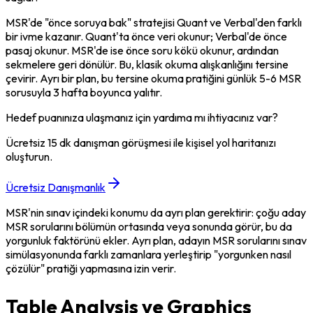
MSR'de "önce soruya bak" stratejisi Quant ve Verbal'den farklı 
bir ivme kazanır. Quant'ta önce veri okunur; Verbal'de önce 
pasaj okunur. MSR'de ise önce soru kökü okunur, ardından 
sekmelere geri dönülür. Bu, klasik okuma alışkanlığını tersine 
çevirir. Ayrı bir plan, bu tersine okuma pratiğini günlük 5-6 MSR 
sorusuyla 3 hafta boyunca yalıtır.
Hedef puanınıza ulaşmanız için yardıma mı ihtiyacınız var?
Ücretsiz 15 dk danışman görüşmesi ile kişisel yol haritanızı
oluşturun.
Ücretsiz Danışmanlık
MSR'nin sınav içindeki konumu da ayrı plan gerektirir: çoğu aday 
MSR sorularını bölümün ortasında veya sonunda görür, bu da 
yorgunluk faktörünü ekler. Ayrı plan, adayın MSR sorularını sınav 
simülasyonunda farklı zamanlara yerleştirip "yorgunken nasıl 
çözülür" pratiği yapmasına izin verir.
Table Analysis ve Graphics