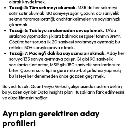
olarak kaydetmek.
Tuzağı 5: Tüm sekmeyi okumak.
 MSR'de her sekmeyi 
satır satır okumak 180 saniyeyi aşar. Çözüm: 60 saniyelik 
sekme taraması pratiği; anahtar kelimeleri ve sayıları hızlı 
çıkarmak.
Tuzağı 6: Tabloyu sıralamadan cevaplamak.
 TA'da 
sıralama yapmadan şıklara bakmak sezgisel tahmin üretir. 
Çözüm: her soruda ilk 20 saniyeyi sıralamaya ayırmak; bu 
refleksi 50+ soruyla prova etmek.
Tuzağı 7: Pacing'i dakika sayacına bırakmak.
 Aday her 
soruya 135 saniye ayırmaya çalışır, GI gibi 90 saniyelik 
sorularda süre artar, MSR gibi 180 saniyelik sorularda süre 
biter. Çözüm: soru tipine göre mikro-bütçe listesi yapmak; 
bu listeyi her denemeden önce gözden geçirmek.
Bu yedi tuzak, Quant veya Verbal çalışmasında nadiren belirir; 
bu yüzden ayrı bir Data Insights planı, tuzakların fark edilmesini 
ve düzeltilmesini sağlar.
Ayrı plan gerektiren aday
profilleri