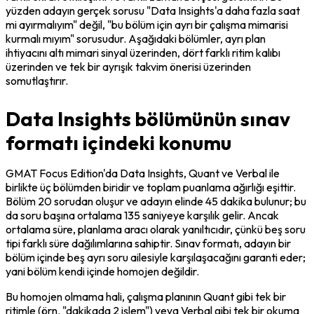
yüzden adayın gerçek sorusu "Data Insights'a daha fazla saat 
mi ayırmalıyım" değil, "bu bölüm için ayrı bir çalışma mimarisi 
kurmalı mıyım" sorusudur. Aşağıdaki bölümler, ayrı plan 
ihtiyacını altı mimari sinyal üzerinden, dört farklı ritim kalıbı 
üzerinden ve tek bir ayrışık takvim önerisi üzerinden 
somutlaştırır.
Data Insights bölümünün sınav
formatı içindeki konumu
GMAT Focus Edition'da Data Insights, Quant ve Verbal ile 
birlikte üç bölümden biridir ve toplam puanlama ağırlığı eşittir. 
Bölüm 20 sorudan oluşur ve adayın elinde 45 dakika bulunur; bu 
da soru başına ortalama 135 saniyeye karşılık gelir. Ancak 
ortalama süre, planlama aracı olarak yanıltıcıdır, çünkü beş soru 
tipi farklı süre dağılımlarına sahiptir. Sınav formatı, adayın bir 
bölüm içinde beş ayrı soru ailesiyle karşılaşacağını garanti eder; 
yani bölüm kendi içinde homojen değildir.
Bu homojen olmama hali, çalışma planının Quant gibi tek bir 
ritimle (örn. "dakikada 2 işlem") veya Verbal gibi tek bir okuma 