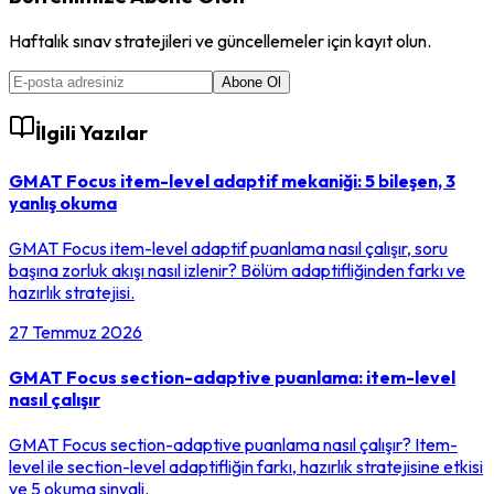
Haftalık sınav stratejileri ve güncellemeler için kayıt olun.
Abone Ol
İlgili Yazılar
GMAT Focus item-level adaptif mekaniği: 5 bileşen, 3
yanlış okuma
GMAT Focus item-level adaptif puanlama nasıl çalışır, soru
başına zorluk akışı nasıl izlenir? Bölüm adaptifliğinden farkı ve
hazırlık stratejisi.
27 Temmuz 2026
GMAT Focus section-adaptive puanlama: item-level
nasıl çalışır
GMAT Focus section-adaptive puanlama nasıl çalışır? Item-
level ile section-level adaptifliğin farkı, hazırlık stratejisine etkisi
ve 5 okuma sinyali.