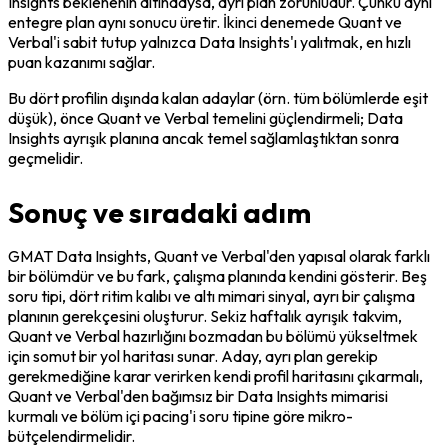
Insights beklenenin altındaysa, ayrı plan zorunludur. Çünkü aynı 
entegre plan aynı sonucu üretir. İkinci denemede Quant ve 
Verbal'i sabit tutup yalnızca Data Insights'ı yalıtmak, en hızlı 
puan kazanımı sağlar.
Bu dört profilin dışında kalan adaylar (örn. tüm bölümlerde eşit 
düşük), önce Quant ve Verbal temelini güçlendirmeli; Data 
Insights ayrışık planına ancak temel sağlamlaştıktan sonra 
geçmelidir.
Sonuç ve sıradaki adım
GMAT Data Insights, Quant ve Verbal'den yapısal olarak farklı 
bir bölümdür ve bu fark, çalışma planında kendini gösterir. Beş 
soru tipi, dört ritim kalıbı ve altı mimari sinyal, ayrı bir çalışma 
planının gerekçesini oluşturur. Sekiz haftalık ayrışık takvim, 
Quant ve Verbal hazırlığını bozmadan bu bölümü yükseltmek 
için somut bir yol haritası sunar. Aday, ayrı plan gerekip 
gerekmediğine karar verirken kendi profil haritasını çıkarmalı, 
Quant ve Verbal'den bağımsız bir Data Insights mimarisi 
kurmalı ve bölüm içi pacing'i soru tipine göre mikro-
bütçelendirmelidir.