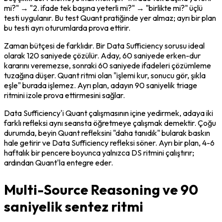
mi?" → "2. ifade tek başına yeterli mi?" → "birlikte mi?" üçlü 
testi uygulanır. Bu test Quant pratiğinde yer almaz; ayrı bir plan 
bu testi ayrı oturumlarda prova ettirir.
Zaman bütçesi de farklıdır. Bir Data Sufficiency sorusu ideal 
olarak 120 saniyede çözülür. Aday, 60 saniyede erken-dur 
kararını veremezse, sonraki 60 saniyede ifadeleri çözümleme 
tuzağına düşer. Quant ritmi olan "işlemi kur, sonucu gör, şıkla 
eşle" burada işlemez. Ayrı plan, adayın 90 saniyelik triage 
ritmini izole prova ettirmesini sağlar.
Data Sufficiency'i Quant çalışmasının içine yedirmek, adaya iki 
farklı refleksi aynı seansta öğretmeye çalışmak demektir. Çoğu 
durumda, beyin Quant refleksini "daha tanıdık" bularak baskın 
hale getirir ve Data Sufficiency refleksi söner. Ayrı bir plan, 4-6 
haftalık bir pencere boyunca yalnızca DS ritmini çalıştırır; 
ardından Quant'la entegre eder.
Multi-Source Reasoning ve 90
saniyelik sentez ritmi