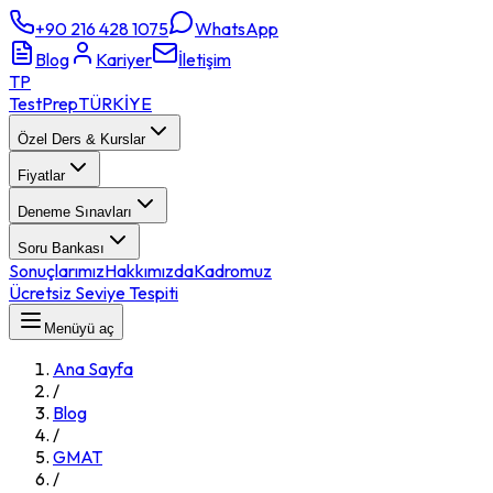
+90 216 428 1075
WhatsApp
Blog
Kariyer
İletişim
TP
TestPrep
TÜRKİYE
Özel Ders & Kurslar
Fiyatlar
Deneme Sınavları
Soru Bankası
Sonuçlarımız
Hakkımızda
Kadromuz
Ücretsiz Seviye Tespiti
Menüyü aç
Ana Sayfa
/
Blog
/
GMAT
/