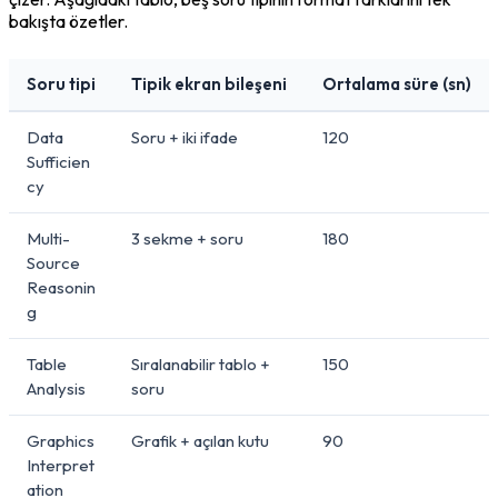
bakışta özetler.
Soru tipi
Tipik ekran bileşeni
Ortalama süre (sn)
Data
Soru + iki ifade
120
Sufficien
cy
Multi-
3 sekme + soru
180
Source
Reasonin
g
Table
Sıralanabilir tablo +
150
Analysis
soru
Graphics
Grafik + açılan kutu
90
Interpret
ation