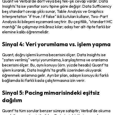
Quant ve Verbal'de dört veya beş tek-şık cevap vardır. Data 
Insights'ta ise yanıtlar soru tipine göre değişir: Data Sufficiency 
beş standart cevap şıkkı sunar, Table Analysis ve Graphics 
Interpretation "if true / if false" ikili kutuları kullanır, Two-Part 
Analysis iki bileşeni eşzamanlı seçtirir. Bu çeşitlilik, "standart MC 
mantığı" ile çalışmayı imkânsız kılar; aday her alt-tipte farklı bir 
elemine kalıbı öğrenmelidir.
Sinyal 4: Veri yorumlama vs. işlem yapma
Quant, doğru işlemi kurma becerisini ölçer. Data Insights ise 
"zaten verilmiş" veriyi yorumlama, karşılaştırma ve oranlama 
becerisini ölçer. Bu, aynı konuyu (örn. yüzde hesabı) Quant'ta 
işlem kurarak, Data Insights'ta grafik üzerinden okuyarak 
öğrenmek anlamına gelir. Ayrı bir plan, adayın konuyu iki farklı 
bağlamda iki farklı kasla çalıştırmasına izin verir.
Sinyal 5: Pacing mimarisindeki eşitsiz
dağılım
Quant'ta tüm sorular benzer süreye sahiptir; Verbal'de okuma 