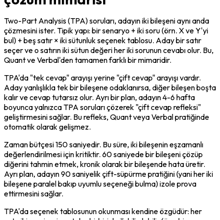
Two-Part Analysis (TPA) soruları, adayın iki bileşeni aynı anda 
çözmesini ister. Tipik yapı: bir senaryo + iki soru (örn. X ve Y'yi 
bul) + beş satır × iki sütunluk seçenek tablosu. Aday bir satır 
seçer ve o satırın iki sütun değeri her iki sorunun cevabı olur. Bu, 
Quant ve Verbal'den tamamen farklı bir mimaridir.
TPA'da "tek cevap" arayışı yerine "çift cevap" arayışı vardır. 
Aday yanlışlıkla tek bir bileşene odaklanırsa, diğer bileşen boşta 
kalır ve cevap tutarsız olur. Ayrı bir plan, adayın 4-6 hafta 
boyunca yalnızca TPA soruları çözerek "çift cevap refleksi" 
geliştirmesini sağlar. Bu refleks, Quant veya Verbal pratiğinde 
otomatik olarak gelişmez.
Zaman bütçesi 150 saniyedir. Bu süre, iki bileşenin eşzamanlı 
değerlendirilmesi için kritiktir. 60 saniyede bir bileşeni çözüp 
diğerini tahmin etmek, kronik olarak bir bileşende hata üretir. 
Ayrı plan, adayın 90 saniyelik çift-süpürme pratiğini (yani her iki 
bileşene paralel bakıp uyumlu seçeneği bulma) izole prova 
ettirmesini sağlar.
TPA'da seçenek tablosunun okunması kendine özgüdür: her 