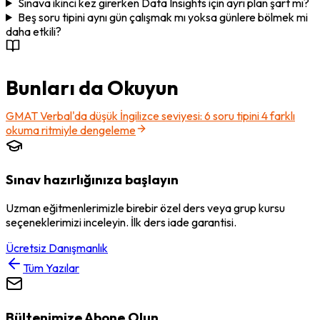
Sınava ikinci kez girerken Data Insights için ayrı plan şart mı?
Beş soru tipini aynı gün çalışmak mı yoksa günlere bölmek mi
daha etkili?
Bunları da Okuyun
GMAT Verbal'da düşük İngilizce seviyesi: 6 soru tipini 4 farklı
okuma ritmiyle dengeleme
Sınav hazırlığınıza başlayın
Uzman eğitmenlerimizle birebir özel ders veya grup kursu
seçeneklerimizi inceleyin. İlk ders iade garantisi.
Ücretsiz Danışmanlık
Tüm Yazılar
Bültenimize Abone Olun