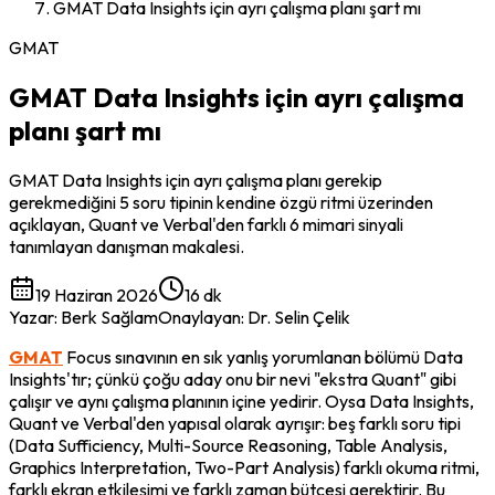
GMAT Data Insights için ayrı çalışma planı şart mı
GMAT
GMAT Data Insights için ayrı çalışma
planı şart mı
GMAT Data Insights için ayrı çalışma planı gerekip
gerekmediğini 5 soru tipinin kendine özgü ritmi üzerinden
açıklayan, Quant ve Verbal'den farklı 6 mimari sinyali
tanımlayan danışman makalesi.
19 Haziran 2026
16 dk
Yazar
:
Berk Sağlam
Onaylayan
:
Dr. Selin Çelik
GMAT
 Focus sınavının en sık yanlış yorumlanan bölümü Data 
Insights'tır; çünkü çoğu aday onu bir nevi "ekstra Quant" gibi 
çalışır ve aynı çalışma planının içine yedirir. Oysa Data Insights, 
Quant ve Verbal'den yapısal olarak ayrışır: beş farklı soru tipi 
(Data Sufficiency, Multi-Source Reasoning, Table Analysis, 
Graphics Interpretation, Two-Part Analysis) farklı okuma ritmi, 
farklı ekran etkileşimi ve farklı zaman bütçesi gerektirir. Bu 