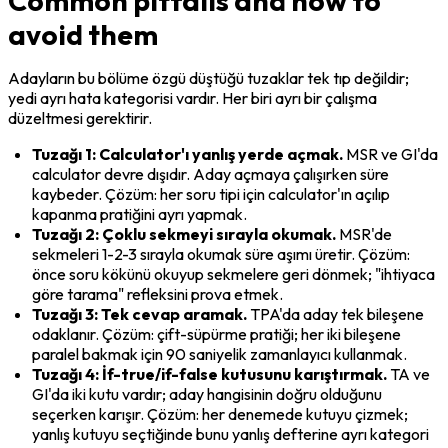
Common pitfalls and how to
avoid them
Adayların bu bölüme özgü düştüğü tuzaklar tek tıp değildir; 
yedi ayrı hata kategorisi vardır. Her biri ayrı bir çalışma 
düzeltmesi gerektirir.
Tuzağı 1: Calculator'ı yanlış yerde açmak.
 MSR ve GI'da 
calculator devre dışıdır. Aday açmaya çalışırken süre 
kaybeder. Çözüm: her soru tipi için calculator'ın açılıp 
kapanma pratiğini ayrı yapmak.
Tuzağı 2: Çoklu sekmeyi sırayla okumak.
 MSR'de 
sekmeleri 1-2-3 sırayla okumak süre aşımı üretir. Çözüm: 
önce soru kökünü okuyup sekmelere geri dönmek; "ihtiyaca 
göre tarama" refleksini prova etmek.
Tuzağı 3: Tek cevap aramak.
 TPA'da aday tek bileşene 
odaklanır. Çözüm: çift-süpürme pratiği; her iki bileşene 
paralel bakmak için 90 saniyelik zamanlayıcı kullanmak.
Tuzağı 4: İf-true/if-false kutusunu karıştırmak.
 TA ve 
GI'da iki kutu vardır; aday hangisinin doğru olduğunu 
seçerken karışır. Çözüm: her denemede kutuyu çizmek; 
yanlış kutuyu seçtiğinde bunu yanlış defterine ayrı kategori 