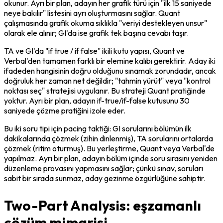
okunur. Ayrı bir plan, adayın her grafik türü için "ilk 15 saniyede 
neye bakılır" listesini ayrı oluşturmasını sağlar. Quant 
çalışmasında grafik okuma sıklıkla "veriyi destekleyen unsur" 
olarak ele alınır; GI'da ise grafik tek başına cevabı taşır.
TA ve GI'da "if true / if false" ikili kutu yapısı, Quant ve 
Verbal'den tamamen farklı bir elemine kalıbı gerektirir. Aday iki 
ifadeden hangisinin doğru olduğunu sınamak zorundadır, ancak 
doğruluk her zaman net değildir; "tahmin yürüt" veya "kontrol 
noktası seç" stratejisi uygulanır. Bu strateji Quant pratiğinde 
yoktur. Ayrı bir plan, adayın if-true/if-false kutusunu 30 
saniyede çözme pratiğini izole eder.
Bu iki soru tipi için pacing taktiği: GI sorularını bölümün ilk 
dakikalarında çözmek (zihin dinlenmiş), TA sorularını ortalarda 
çözmek (ritim oturmuş). Bu yerleştirme, Quant veya Verbal'de 
yapılmaz. Ayrı bir plan, adayın bölüm içinde soru sırasını yeniden 
düzenleme provasını yapmasını sağlar; çünkü sınav, soruları 
sabit bir sırada sunmaz, aday gezinme özgürlüğüne sahiptir.
Two-Part Analysis: eşzamanlı
çözüm mimarisi