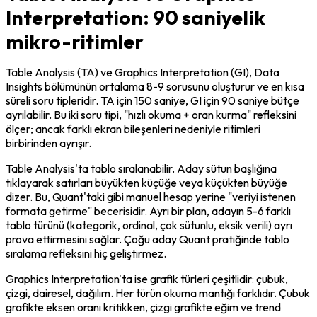
Interpretation: 90 saniyelik
mikro-ritimler
Table Analysis (TA) ve Graphics Interpretation (GI), Data 
Insights bölümünün ortalama 8-9 sorusunu oluşturur ve en kısa 
süreli soru tipleridir. TA için 150 saniye, GI için 90 saniye bütçe 
ayrılabilir. Bu iki soru tipi, "hızlı okuma + oran kurma" refleksini 
ölçer; ancak farklı ekran bileşenleri nedeniyle ritimleri 
birbirinden ayrışır.
Table Analysis'ta tablo sıralanabilir. Aday sütun başlığına 
tıklayarak satırları büyükten küçüğe veya küçükten büyüğe 
dizer. Bu, Quant'taki gibi manuel hesap yerine "veriyi istenen 
formata getirme" becerisidir. Ayrı bir plan, adayın 5-6 farklı 
tablo türünü (kategorik, ordinal, çok sütunlu, eksik verili) ayrı 
prova ettirmesini sağlar. Çoğu aday Quant pratiğinde tablo 
sıralama refleksini hiç geliştirmez.
Graphics Interpretation'ta ise grafik türleri çeşitlidir: çubuk, 
çizgi, dairesel, dağılım. Her türün okuma mantığı farklıdır. Çubuk 
grafikte eksen oranı kritikken, çizgi grafikte eğim ve trend 