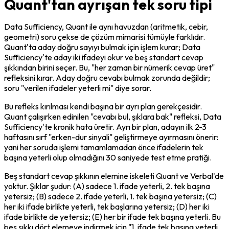
Quant'tan ayrışan tek soru tipi
Data Sufficiency, Quant ile aynı havuzdan (aritmetik, cebir, 
geometri) soru çekse de çözüm mimarisi tümüyle farklıdır. 
Quant'ta aday doğru sayıyı bulmak için işlem kurar; Data 
Sufficiency'te aday iki ifadeyi okur ve beş standart cevap 
şıkkından birini seçer. Bu, "her zaman bir nümerik cevap üret" 
refleksini kırar. Aday doğru cevabı bulmak zorunda değildir; 
soru "verilen ifadeler yeterli mi" diye sorar.
Bu refleks kırılması kendi başına bir ayrı plan gerekçesidir. 
Quant çalışırken edinilen "cevabı bul, şıklara bak" refleksi, Data 
Sufficiency'te kronik hata üretir. Ayrı bir plan, adayın ilk 2-3 
haftasını sırf "erken-dur sinyali" geliştirmeye ayırmasını önerir: 
yani her soruda işlemi tamamlamadan önce ifadelerin tek 
başına yeterli olup olmadığını 30 saniyede test etme pratiği.
Beş standart cevap şıkkının elemine iskeleti Quant ve Verbal'de 
yoktur. Şıklar şudur: (A) sadece 1. ifade yeterli, 2. tek başına 
yetersiz; (B) sadece 2. ifade yeterli, 1. tek başına yetersiz; (C) 
her iki ifade birlikte yeterli, tek başlarına yetersiz; (D) her iki 
ifade birlikte de yetersiz; (E) her bir ifade tek başına yeterli. Bu 
beş şıkkı dört elemeye indirmek için "1. ifade tek başına yeterli 