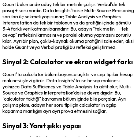
Quant bölümünde aday tek bir metinle çalışır. Verbal'de tek 
pasaj + soru vardır. Data Insights'ta ise Multi-Source Reasoning 
soruları üç sekmeli yapı sunar; Table Analysis ve Graphics 
Interpretation da tek bir tablonun ya da grafiğin içinde gömülü 
3-4 farklı veri katmanı barındırır. Bu, adayın "tek metin → tek 
cevap" refleksini kırmasını ve paralel okuma yapmasını zorunlu 
kılar. Ayrı bir plan, çoklu-kaynak okuma pratiğini izole eder; aksi 
halde Quant veya Verbal pratiği bu refleksi geliştirmez.
Sinyal 2: Calculator ve ekran widget farkı
Quant'ta calculator bölüm boyunca açıktır ve cep tipi bir hesap 
makinesi işlevi görür. Data Insights'ta ise hesap makinesi 
yalnızca Data Sufficiency ve Table Analysis'ta aktif olur, Multi-
Source ve Graphics Interpretation'da ise devre dışıdır. Bu, 
"calculator taktiği" kavramını bölüm içinde bile parçalar. Ayrı 
çalışma planı, adayın her soru tipi için calculator'ın açılıp 
kapanma mantığını ayrı ayrı prova etmesini sağlar.
Sinyal 3: Yanıt şıkkı yapısı