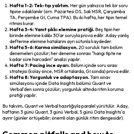
Hafta 1-2: Tek-tıp yalıtım.
 Her gün yalnızca tek bir soru 
tipine odaklanılır (örn. Pazartesi DS, Salı MSR, Çarşamba 
TA, Perşembe GI, Cuma TPA). Bu iki hafta, her tipin temel 
ritmini kurar.
Hafta 3-4: Yanıt şıkkı elemine pratiği.
 Beş tipin her 
birinde elemine kalıbı 30'ar soruyla prova edilir. Aday yanlış 
defterine elemine hatalarını ayrı sütunla kaydeder.
Hafta 5-6: Karma simülasyon.
 20 soruluk tam bölüm 
denemeleri çözülür; her deneme sonrası "hangi tipte ne 
kadar süre harcadım" analizi yapılır.
Hafta 7: Pacing ince ayarı.
 Bölüm içinde soru sırası 
stratejisi (kolay önce, MSR ortalarda, GI sonda) prova edilir.
Hafta 8: Yorgunluk ve adaptasyon.
 Tam sınav 
simülasyonu içinde Data Insights bölümü Quant ve 
Verbal'den sonra çözülür; yorgunluk altında ritim koruma 
pratiği yapılır.
Bu takvim, Quant ve Verbal hazırlığıyla paralel yürütülür. Aday, 
haftanın 3 günü Quant, 3 günü Verbal, 5 günü Data Insights'a 
ayırır (günler örtüşebilir; önemli olan günlük ritim dengesidir).