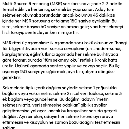
Multi-Source Reasoning (MSR) soruları sınav içinde 2-3 adetle 
temsil edilir ve her biri üç sekmeli bir yapı sunar. Aday tüm 
sekmeleri okumak zorundadır, ancak bölümün 45 dakikası 
içinde her MSR sorusuna ortalama 180 saniye ayrılabilir. Bu 
süre, sekme başına 60 saniye anlamına gelir; yani her sekmeyi 
hızlı tarayıp sentezleyen bir ritim şarttır.
MSR ritmi üç aşamalıdır: ilk aşamada soru kökü okunur ve "hangi 
tür bilgiye ihtiyacım var" sorusu cevaplanır (örn. neden-sonuç, 
karşılaştırma, eğilim). İkinci aşamada her sekme bu ihtiyaca 
göre taranır; burada "tüm sekmeyi oku" refleksi kronik hata 
üretir. Üçüncü aşamada sentez yapılır ve cevap seçilir. Bu üç 
aşamayı 180 saniyeye sığdırmak, ayrı bir çalışma döngüsü 
gerektirir.
Sekmelerin tipik içerik dağılımı şöyledir: sekme 1 çoğunlukla 
bağlam veya vaka metni, sekme 2 nicel veri tablosu, sekme 3 
ek bağlam veya güncelleme. Bu dağılım, adayın "metin 
sekmesini atla, veri sekmesine odaklan" gibi kısayollar 
geliştirmesine yol açar; ancak bu kısayol her soruda geçerli 
değildir. Ayrı bir plan, adayın her sekme türünü ayrı prova 
ettirmesini ve kısayolun ne zaman bozulacağını test etmesini 
sağlar.