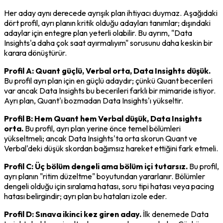
Her aday aynı derecede ayrışık plan ihtiyacı duymaz. Aşağıdaki 
dört profil, ayrı planın kritik olduğu adayları tanımlar; dışındaki 
adaylar için entegre plan yeterli olabilir. Bu ayrım, "Data 
Insights'a daha çok saat ayırmalıyım" sorusunu daha keskin bir 
karara dönüştürür.
Profil A: Quant güçlü, Verbal orta, Data Insights düşük.
Bu profil ayrı plan için en güçlü adaydır; çünkü Quant becerileri 
var ancak Data Insights bu becerileri farklı bir mimaride istiyor. 
Ayrı plan, Quant'ı bozmadan Data Insights'ı yükseltir.
Profil B: Hem Quant hem Verbal düşük, Data Insights 
orta.
 Bu profil, ayrı plan yerine önce temel bölümleri 
yükseltmeli; ancak Data Insights'ta orta skorun Quant ve 
Verbal'deki düşük skordan bağımsız hareket ettiğini fark etmeli.
Profil C: Üç bölüm dengeli ama bölüm içi tutarsız.
 Bu profil, 
ayrı planın "ritim düzeltme" boyutundan yararlanır. Bölümler 
dengeli olduğu için sıralama hatası, soru tipi hatası veya pacing 
hatası belirgindir; ayrı plan bu hataları izole eder.
Profil D: Sınava ikinci kez giren aday.
 İlk denemede Data 