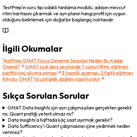
TestPrep'in soru tipi odaklı tanılama modülü, adayın mevcut 
ritim haritasını çıkarmak ve ayrı planın hangi profil için uygun 
olduğunu belirlemek için doğal bir başlangıç noktasıdır.
İlgili Okumalar
TestPrep GMAT Focus Deneme Sınavları Neden Bu Kadar
Önemli?
GMAT özel ders seçiminde 7 somut filtre: eğitmen
portföyünü okuma şeması
3 hazırlık aşaması, 2 farklı eğitmen
ihtiyacı: GMAT'ta uzmanlık dağılımı nasıl kurulur
Sıkça Sorulan Sorular
GMAT Data Insights için ayrı çalışma planı gerçekten gerekli
mi, Quant pratiği yeterli olmaz mı?
Data Insights'a haftada kaç saat ayırmak gerekir?
Data Sufficiency'i Quant çalışmasının içine yedirmek neden
verimsiz?