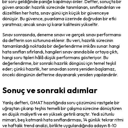
bir soru geldiğinde paniğe kapılmayı önler. Defter, sonuçta bir 
güven aracıdır: hazırlık sürecinde tanımlanan, sınıflandırılan ve 
düzeltilen her hata, sınav günü için küçük bir güvenceye 
dönüşür. Bu güvence, puanlama üzerinde doğrudan bir etki 
yaratmaz; ancak sınav içi karar kalitesini yükseltir.
Sınav sonrasında, deneme sınavı ve gerçek sınav performansı 
da defterin son sütununa eklenir. Bu veri, hazırlık sürecinin 
tamamlandığı noktada bir değerlendirme imkânı sunar: hangi 
hata sınıfları sıfırlandı, hangileri sınav anında bile ortaya çıktı, 
hangi soru tipleri hâlâ düşük performans gösteriyor. Bu 
değerlendirme, bir sonraki hazırlık döngüsü için temel teşkil 
eder; çünkü hazırlık, her sınavdan sonra yeniden başlamaz, 
önceki döngünün defterine dayanarak yeniden yapılandırılır.
Sonuç ve sonraki adımlar
Yanlış defteri, GMAT hazırlığında soru çözümünü rastgele bir 
uğraştan çıkarıp teşhis temelli bir çalışma sürecine dönüştüren 
en düşük maliyetli ve en yüksek getirili araçtır. Yedi sütunlu 
mimari, beş katmanlı hata sınıflandırması, 14 günlük tekrar ritmi 
ve haftalık trend analizi, birlikte uygulandığında adayın 8-10 