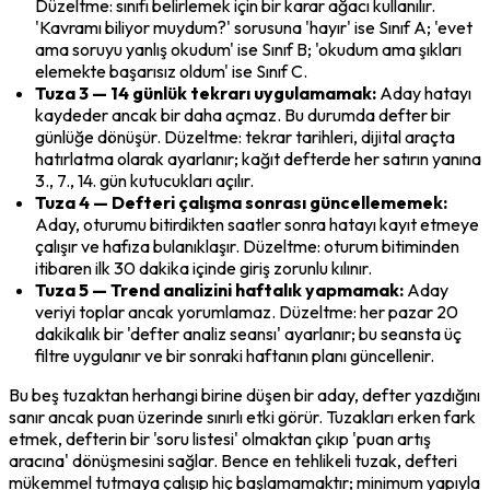
Düzeltme: sınıfı belirlemek için bir karar ağacı kullanılır. 
'Kavramı biliyor muydum?' sorusuna 'hayır' ise Sınıf A; 'evet 
ama soruyu yanlış okudum' ise Sınıf B; 'okudum ama şıkları 
elemekte başarısız oldum' ise Sınıf C.
Tuza 3 — 14 günlük tekrarı uygulamamak:
 Aday hatayı 
kaydeder ancak bir daha açmaz. Bu durumda defter bir 
günlüğe dönüşür. Düzeltme: tekrar tarihleri, dijital araçta 
hatırlatma olarak ayarlanır; kağıt defterde her satırın yanına 
3., 7., 14. gün kutucukları açılır.
Tuza 4 — Defteri çalışma sonrası güncellememek:
Aday, oturumu bitirdikten saatler sonra hatayı kayıt etmeye 
çalışır ve hafıza bulanıklaşır. Düzeltme: oturum bitiminden 
itibaren ilk 30 dakika içinde giriş zorunlu kılınır.
Tuza 5 — Trend analizini haftalık yapmamak:
 Aday 
veriyi toplar ancak yorumlamaz. Düzeltme: her pazar 20 
dakikalık bir 'defter analiz seansı' ayarlanır; bu seansta üç 
filtre uygulanır ve bir sonraki haftanın planı güncellenir.
Bu beş tuzaktan herhangi birine düşen bir aday, defter yazdığını 
sanır ancak puan üzerinde sınırlı etki görür. Tuzakları erken fark 
etmek, defterin bir 'soru listesi' olmaktan çıkıp 'puan artış 
aracına' dönüşmesini sağlar. Bence en tehlikeli tuzak, defteri 
mükemmel tutmaya çalışıp hiç başlamamaktır; minimum yapıyla 