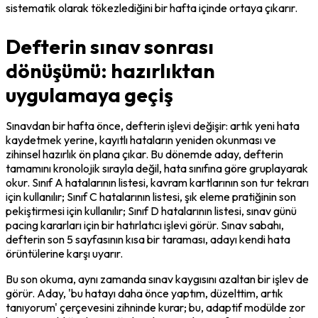
sistematik olarak tökezlediğini bir hafta içinde ortaya çıkarır.
Defterin sınav sonrası
dönüşümü: hazırlıktan
uygulamaya geçiş
Sınavdan bir hafta önce, defterin işlevi değişir: artık yeni hata 
kaydetmek yerine, kayıtlı hataların yeniden okunması ve 
zihinsel hazırlık ön plana çıkar. Bu dönemde aday, defterin 
tamamını kronolojik sırayla değil, hata sınıfına göre gruplayarak 
okur. Sınıf A hatalarının listesi, kavram kartlarının son tur tekrarı 
için kullanılır; Sınıf C hatalarının listesi, şık eleme pratiğinin son 
pekiştirmesi için kullanılır; Sınıf D hatalarının listesi, sınav günü 
pacing kararları için bir hatırlatıcı işlevi görür. Sınav sabahı, 
defterin son 5 sayfasının kısa bir taraması, adayı kendi hata 
örüntülerine karşı uyarır.
Bu son okuma, aynı zamanda sınav kaygısını azaltan bir işlev de 
görür. Aday, 'bu hatayı daha önce yaptım, düzelttim, artık 
tanıyorum' çerçevesini zihninde kurar; bu, adaptif modülde zor 