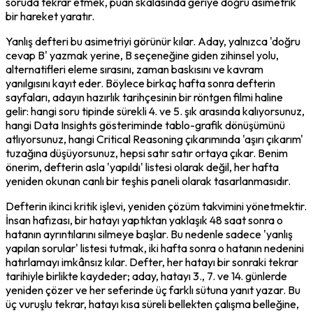
soruda tekrar etmek, puan skalasında geriye doğru asimetrik 
bir hareket yaratır.
Yanlış defteri bu asimetriyi görünür kılar. Aday, yalnızca 'doğru 
cevap B' yazmak yerine, B seçeneğine giden zihinsel yolu, 
alternatifleri eleme sırasını, zaman baskısını ve kavram 
yanılgısını kayıt eder. Böylece birkaç hafta sonra defterin 
sayfaları, adayın hazırlık tarihçesinin bir röntgen filmi haline 
gelir: hangi soru tipinde sürekli 4. ve 5. şık arasında kalıyorsunuz, 
hangi Data Insights gösteriminde tablo-grafik dönüşümünü 
atlıyorsunuz, hangi Critical Reasoning çıkarımında 'aşırı çıkarım' 
tuzağına düşüyorsunuz, hepsi satır satır ortaya çıkar. Benim 
önerim, defterin asla 'yapıldı' listesi olarak değil, her hafta 
yeniden okunan canlı bir teşhis paneli olarak tasarlanmasıdır.
Defterin ikinci kritik işlevi, yeniden çözüm takvimini yönetmektir. 
İnsan hafızası, bir hatayı yaptıktan yaklaşık 48 saat sonra o 
hatanın ayrıntılarını silmeye başlar. Bu nedenle sadece 'yanlış 
yapılan sorular' listesi tutmak, iki hafta sonra o hatanın nedenini 
hatırlamayı imkânsız kılar. Defter, her hatayı bir sonraki tekrar 
tarihiyle birlikte kaydeder; aday, hatayı 3., 7. ve 14. günlerde 
yeniden çözer ve her seferinde üç farklı sütuna yanıt yazar. Bu 
üç vuruşlu tekrar, hatayı kısa süreli bellekten çalışma belleğine, 