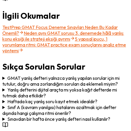
İlgili Okumalar
TestPrep GMAT Focus Deneme Sınavları Neden Bu Kadar
Önemli?
Neden aynı GMAT sorusu 3. denemede hâlâ yanlış:
konu eksiği ile strateji eksiği ayrımı
5 yapısal ipucu, 1
yorumlama ritmi: GMAT practice exam sonuçlarını analiz etme
yöntemi
Sıkça Sorulan Sorular
GMAT yanlış defteri yalnızca yanlış yapılan sorular için mi
tutulur, doğru ama zorlandığım soruları da eklemeli miyim?
Yanlış defterini dijital araçta mı yoksa kağıt defterde mi
tutmak daha etkilidir?
Haftada kaç yanlış soru kayıt etmek idealdir?
Sınıf A (kavram yanılgısı) hatalarını azaltmak için defter
dışında hangi çalışma ritmi önerilir?
Sınavdan bir hafta önce yanlış defteri nasıl kullanılır?