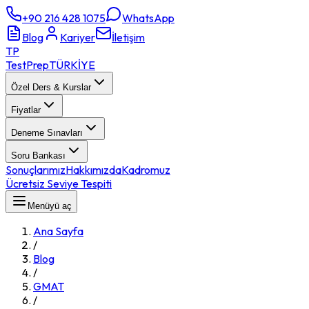
+90 216 428 1075
WhatsApp
Blog
Kariyer
İletişim
TP
TestPrep
TÜRKİYE
Özel Ders & Kurslar
Fiyatlar
Deneme Sınavları
Soru Bankası
Sonuçlarımız
Hakkımızda
Kadromuz
Ücretsiz Seviye Tespiti
Menüyü aç
Ana Sayfa
/
Blog
/
GMAT
/