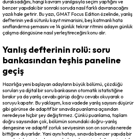
duraksadığını, hangi kavram yanılgısıyla seçim yaptığını ve 
benzer yapıdaki bir sonraki soruda nasıl farklı davranacağını 
yazılı hale getirir. Bu yazı, GMAT Focus Edition özelinde, yanlış 
defterinin yedi sütunlu kayıt mimarisini, beş katmanlı hata 
sınıflandırma şemasını ve 14 günlük tekrar ritmini adayın günlük 
çalışma döngüsüne nasıl yerleştireceğini konu alır.
Yanlış defterinin rolü: soru
bankasından teşhis paneline
geçiş
Hazırlığa yeni başlayan adayların büyük bölümü, çözdüğü 
soruları ya dijital bir soru bankasının otomatik istatistiğine 
bırakır ya da yanlış cevabı görüp doğru cevabı okuyarak o 
soruyu kapatır. Bu yaklaşım, kısa vadede yanlış sayısını düşürür 
gibi görünse de adaptif bir sınavda puanlama açısından 
neredeyse hiçbir şey değiştirmez. Çünkü puanlama, toplam 
doğru sayısından çok, bölümün sonundaki doğru-yanlış 
dengesine ve adaptif zorluk seviyesinin son on soruda nerede 
bittiğine duyarlıdır. Yani aynı hatayı, sınavda benzer yapıda bir 