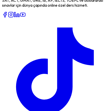
SAT, ACT, GMAT, GRE, IB, AP, IELTS, TOEFL ve uluslararası
sınavlar için dünya çapında online özel ders hizmeti.