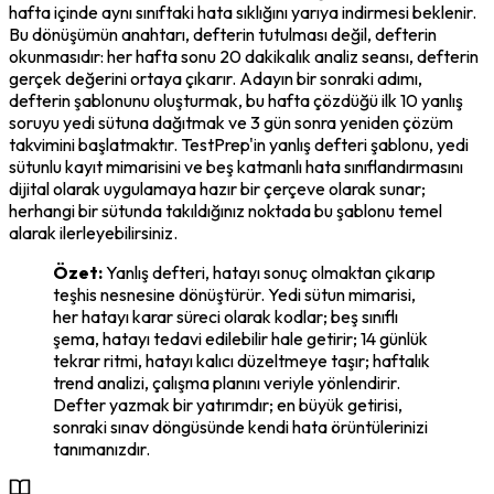
hafta içinde aynı sınıftaki hata sıklığını yarıya indirmesi beklenir. 
Bu dönüşümün anahtarı, defterin tutulması değil, defterin 
okunmasıdır: her hafta sonu 20 dakikalık analiz seansı, defterin 
gerçek değerini ortaya çıkarır. Adayın bir sonraki adımı, 
defterin şablonunu oluşturmak, bu hafta çözdüğü ilk 10 yanlış 
soruyu yedi sütuna dağıtmak ve 3 gün sonra yeniden çözüm 
takvimini başlatmaktır. TestPrep'in yanlış defteri şablonu, yedi 
sütunlu kayıt mimarisini ve beş katmanlı hata sınıflandırmasını 
dijital olarak uygulamaya hazır bir çerçeve olarak sunar; 
herhangi bir sütunda takıldığınız noktada bu şablonu temel 
alarak ilerleyebilirsiniz.
Özet:
Yanlış defteri, hatayı sonuç olmaktan çıkarıp
teşhis nesnesine dönüştürür. Yedi sütun mimarisi,
her hatayı karar süreci olarak kodlar; beş sınıflı
şema, hatayı tedavi edilebilir hale getirir; 14 günlük
tekrar ritmi, hatayı kalıcı düzeltmeye taşır; haftalık
trend analizi, çalışma planını veriyle yönlendirir.
Defter yazmak bir yatırımdır; en büyük getirisi,
sonraki sınav döngüsünde kendi hata örüntülerinizi
tanımanızdır.