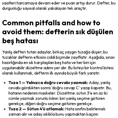
saatleri harcamaya devam eder ve puan artışı durur. Defter, bu 
durgunluğu sayısal olarak yakalayan tek araçtır.
Common pitfalls and how to
avoid them: defterin sık düşülen
beş hatası
Yanlış defteri tutan adaylar, birkaç yaygın tuzağa düşer; bu 
tuzaklar defterin etkisini ciddi biçimde zayıflatır. Aşağıda, sınav 
hazırlığında en sık karşılaşılan beş hata ve her biri için 
uygulanabilir düzeltme adımı yer alır. Bu listeyi bir kontrol listesi 
olarak kullanmak, defterin ilk ayında büyük fark yaratır.
Tuza 1 — Yalnızca doğru cevabı yazmak:
 Aday, yanlış 
cevabı gördükten sonra 'doğru cevap C' yazıp kapatır. Bu, 
hatanın nedenini maskeler. Düzeltme: sütun 3'e en az iki 
cümle yazmak zorunlu kılınır: biri yanlış seçime götüren 
gerekçe, diğeri doğru seçime götüren gerekçe.
Tuza 2 — Sütun 4'ü atlamak:
 Hata sınıfını belirlemek 
zaman alır ve aday sıklıkla bunu yapmaktan kaçınır. 