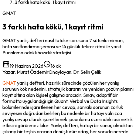
3 farklı hata kökü, 1 kayıt ritmi
GMAT
3 farklı hata kökü, 1 kayıt ritmi
GMAT yanlış defteri nasıl tutulur sorusuna 7 sütunlu mimari,
hata sınıflandırma şeması ve 14 günlük tekrar ritmi ile yanıt.
Puanlama odaklı hazırlık stratejisi.
19 Haziran 2026
16 dk
Yazar
:
Murat Özdemir
Onaylayan
:
Dr. Selin Çelik
GMAT
 yanlış defteri, hazırlık sürecinde çözülen her yanlış 
sorunun kök nedenini, stratejik kararını ve yeniden çözüm planını 
kayıt altına alan kişisel çalışma aracıdır. Sınav, adaptif bir 
formatta uygulandığı için Quant, Verbal ve Data Insights 
bölümlerinde işaretlenen her cevap, sonraki sorunun zorluk 
seviyesini doğrudan belirler; bu nedenle bir hatayı yalnızca 
yanlış cevap olarak işaretlemek, puanlama üzerindeki asimetrik 
etkisini görünmez kılar. Yanlış defteri, hatayı bir sonuç olmaktan 
çıkarıp bir teşhis aracına dönüştürür: aday, her soruda nerede 