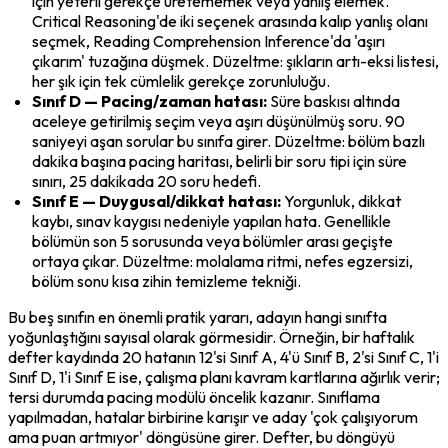
için yeterli gerekçe üretememek veya yanlış elemek. 
Critical Reasoning'de iki seçenek arasında kalıp yanlış olanı 
seçmek, Reading Comprehension Inference'da 'aşırı 
çıkarım' tuzağına düşmek. Düzeltme: şıkların artı-eksi listesi, 
her şık için tek cümlelik gerekçe zorunluluğu.
Sınıf D — Pacing/zaman hatası:
 Süre baskısı altında 
aceleye getirilmiş seçim veya aşırı düşünülmüş soru. 90 
saniyeyi aşan sorular bu sınıfa girer. Düzeltme: bölüm bazlı 
dakika başına pacing haritası, belirli bir soru tipi için süre 
sınırı, 25 dakikada 20 soru hedefi.
Sınıf E — Duygusal/dikkat hatası:
 Yorgunluk, dikkat 
kaybı, sınav kaygısı nedeniyle yapılan hata. Genellikle 
bölümün son 5 sorusunda veya bölümler arası geçişte 
ortaya çıkar. Düzeltme: molalama ritmi, nefes egzersizi, 
bölüm sonu kısa zihin temizleme tekniği.
Bu beş sınıfın en önemli pratik yararı, adayın hangi sınıfta 
yoğunlaştığını sayısal olarak görmesidir. Örneğin, bir haftalık 
defter kaydında 20 hatanın 12'si Sınıf A, 4'ü Sınıf B, 2'si Sınıf C, 1'i 
Sınıf D, 1'i Sınıf E ise, çalışma planı kavram kartlarına ağırlık verir; 
tersi durumda pacing modülü öncelik kazanır. Sınıflama 
yapılmadan, hatalar birbirine karışır ve aday 'çok çalışıyorum 
ama puan artmıyor' döngüsüne girer. Defter, bu döngüyü 