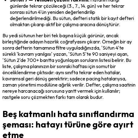
günlerde tekrar çözüleceği (3., 7., 14. gün) ve her tekrar 
sonrası sütun 4'ün yeniden değerlendirilip 
değerlendirilmediği. Bu sütun, defteri statik bir kayıt defteri 
olmaktan çıkarıp aktif bir çalışma aracına dönüştürür.
Bu yedi sütunun her biri tek başına küçük görünür, ancak 
birleştiğinde adayın hazırlık coğrafyasını çıkarır. Örneğin bir ay 
sonra defterin tamamına filtre uyguladığınızda, 'Sütun 4'te 
sürekli 'kavram yanılgısı' yazan, 'Sütun 5'te 90 saniyeyi aşan, 
'Sütun 2'de 700+ bantta yoğunlaşan soruların listesi belirir. Bu 
liste, çalışma planınızın bir sonraki haftası için somut bir 
önceliklendirme çıktısıdır: aynı sınıfta tekrar eden hatalar, 
kavramsal geri dönüş gerektirir; sadece pacing hatalarıysa, 
zaman yönetimi modülüne ağırlık verilir. Defter, çalışma saatinin 
nereye harcanacağı sorusuna yantt vermek için kullanılır; 
rastgele soru çözmekten farkı tam olarak budur.
Beş katmanlı hata sınıflandırma
şeması: hatayı türüne göre ayırt
etme