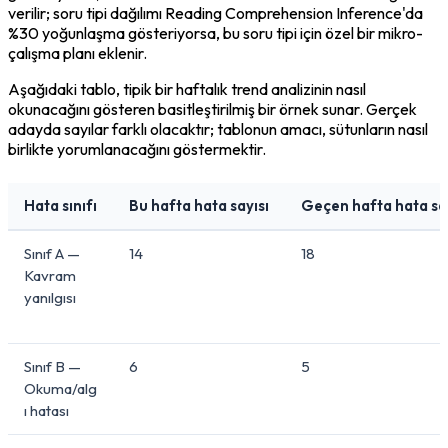
verilir; soru tipi dağılımı Reading Comprehension Inference'da 
%30 yoğunlaşma gösteriyorsa, bu soru tipi için özel bir mikro-
çalışma planı eklenir.
Aşağıdaki tablo, tipik bir haftalık trend analizinin nasıl 
okunacağını gösteren basitleştirilmiş bir örnek sunar. Gerçek 
adayda sayılar farklı olacaktır; tablonun amacı, sütunların nasıl 
birlikte yorumlanacağını göstermektir.
Hata sınıfı
Bu hafta hata sayısı
Geçen hafta hata say
Sınıf A —
14
18
Kavram
yanılgısı
Sınıf B —
6
5
Okuma/alg
ı hatası