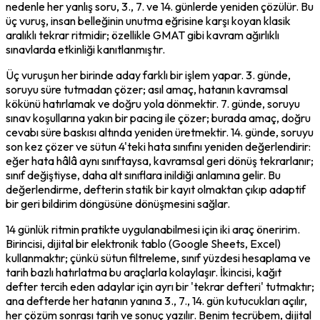
nedenle her yanlış soru, 3., 7. ve 14. günlerde yeniden çözülür. Bu 
üç vuruş, insan belleğinin unutma eğrisine karşı koyan klasik 
aralıklı tekrar ritmidir; özellikle GMAT gibi kavram ağırlıklı 
sınavlarda etkinliği kanıtlanmıştır.
Üç vuruşun her birinde aday farklı bir işlem yapar. 3. günde, 
soruyu süre tutmadan çözer; asıl amaç, hatanın kavramsal 
kökünü hatırlamak ve doğru yola dönmektir. 7. günde, soruyu 
sınav koşullarına yakın bir pacing ile çözer; burada amaç, doğru 
cevabı süre baskısı altında yeniden üretmektir. 14. günde, soruyu 
son kez çözer ve sütun 4'teki hata sınıfını yeniden değerlendirir: 
eğer hata hâlâ aynı sınıftaysa, kavramsal geri dönüş tekrarlanır; 
sınıf değiştiyse, daha alt sınıflara inildiği anlamına gelir. Bu 
değerlendirme, defterin statik bir kayıt olmaktan çıkıp adaptif 
bir geri bildirim döngüsüne dönüşmesini sağlar.
14 günlük ritmin pratikte uygulanabilmesi için iki araç öneririm. 
Birincisi, dijital bir elektronik tablo (Google Sheets, Excel) 
kullanmaktır; çünkü sütun filtreleme, sınıf yüzdesi hesaplama ve 
tarih bazlı hatırlatma bu araçlarla kolaylaşır. İkincisi, kağıt 
defter tercih eden adaylar için ayrı bir 'tekrar defteri' tutmaktır; 
ana defterde her hatanın yanına 3., 7., 14. gün kutucukları açılır, 
her çözüm sonrası tarih ve sonuç yazılır. Benim tecrübem, dijital 