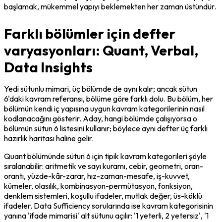
başlamak, mükemmel yapıyı beklemekten her zaman üstündür.
Farklı bölümler için defter
varyasyonları: Quant, Verbal,
Data Insights
Yedi sütunlu mimari, üç bölümde de aynı kalır; ancak sütun 
6'daki kavram referansı, bölüme göre farklı dolu. Bu bölüm, her 
bölümün kendi iç yapısına uygun kavram kategorilerinin nasıl 
kodlanacağını gösterir. Aday, hangi bölümde çalışıyorsa o 
bölümün sütun 6 listesini kullanır; böylece aynı defter üç farklı 
hazırlık haritası haline gelir.
Quant bölümünde sütun 6 için tipik kavram kategorileri şöyle 
sıralanabilir: aritmetik ve sayı kuramı, cebir, geometri, oran-
orantı, yüzde-kâr-zarar, hız-zaman-mesafe, iş-kuvvet, 
kümeler, olasılık, kombinasyon-permütasyon, fonksiyon, 
denklem sistemleri, koşullu ifadeler, mutlak değer, üs-köklü 
ifadeler. Data Sufficiency sorularında ise kavram kategorisinin 
yanına 'ifade mimarisi' alt sütunu açılır: '1 yeterli, 2 yetersiz', '1 