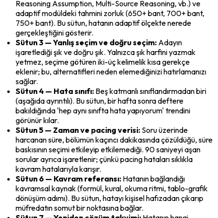
Reasoning Assumption, Multi-Source Reasoning, vb.) ve 
adaptif modüldeki tahmini zorluk (650+ bant, 700+ bant, 
750+ bant). Bu sütun, hatanın adaptif ölçekte nerede 
gerçekleştiğini gösterir.
Sütun 3 — Yanlış seçim ve doğru seçim:
 Adayın 
işaretlediği şık ve doğru şık. Yalnızca şık harfini yazmak 
yetmez, seçime götüren iki-üç kelimelik kısa gerekçe 
eklenir; bu, alternatifleri neden elemediğinizi hatırlamanızı 
sağlar.
Sütun 4 — Hata sınıfı:
 Beş katmanlı sınıflandırmadan biri 
(aşağıda ayrıntılı). Bu sütun, bir hafta sonra deftere 
bakıldığında 'hep aynı sınıfta hata yapıyorum' trendini 
görünür kılar.
Sütun 5 — Zaman ve pacing verisi:
 Soru üzerinde 
harcanan süre, bölümün kaçıncı dakikasında çözüldüğü, süre 
baskısının seçimi etkileyip etkilemediği. 90 saniyeyi aşan 
sorular ayrıca işaretlenir; çünkü pacing hataları sıklıkla 
kavram hatalarıyla karışır.
Sütun 6 — Kavram referansı:
 Hatanın bağlandığı 
kavramsal kaynak (formül, kural, okuma ritmi, tablo-grafik 
dönüşüm adımı). Bu sütun, hatayı kişisel hafızadan çıkarıp 
müfredatın somut bir noktasına bağlar.
Sütun 7 — Yeniden çözüm takvimi:
 Hatanın hangi 