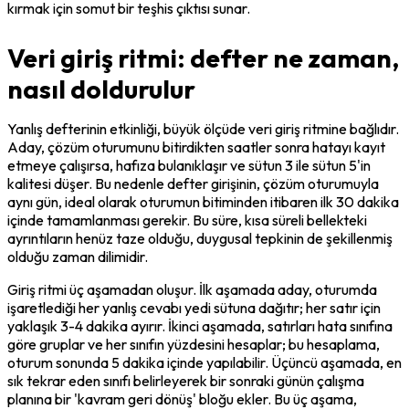
kırmak için somut bir teşhis çıktısı sunar.
Veri giriş ritmi: defter ne zaman,
nasıl doldurulur
Yanlış defterinin etkinliği, büyük ölçüde veri giriş ritmine bağlıdır. 
Aday, çözüm oturumunu bitirdikten saatler sonra hatayı kayıt 
etmeye çalışırsa, hafıza bulanıklaşır ve sütun 3 ile sütun 5'in 
kalitesi düşer. Bu nedenle defter girişinin, çözüm oturumuyla 
aynı gün, ideal olarak oturumun bitiminden itibaren ilk 30 dakika 
içinde tamamlanması gerekir. Bu süre, kısa süreli bellekteki 
ayrıntıların henüz taze olduğu, duygusal tepkinin de şekillenmiş 
olduğu zaman dilimidir.
Giriş ritmi üç aşamadan oluşur. İlk aşamada aday, oturumda 
işaretlediği her yanlış cevabı yedi sütuna dağıtır; her satır için 
yaklaşık 3-4 dakika ayırır. İkinci aşamada, satırları hata sınıfına 
göre gruplar ve her sınıfın yüzdesini hesaplar; bu hesaplama, 
oturum sonunda 5 dakika içinde yapılabilir. Üçüncü aşamada, en 
sık tekrar eden sınıfı belirleyerek bir sonraki günün çalışma 
planına bir 'kavram geri dönüş' bloğu ekler. Bu üç aşama, 