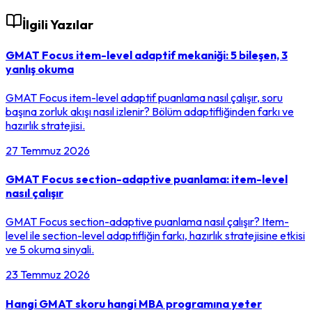
İlgili Yazılar
GMAT Focus item-level adaptif mekaniği: 5 bileşen, 3
yanlış okuma
GMAT Focus item-level adaptif puanlama nasıl çalışır, soru
başına zorluk akışı nasıl izlenir? Bölüm adaptifliğinden farkı ve
hazırlık stratejisi.
27 Temmuz 2026
GMAT Focus section-adaptive puanlama: item-level
nasıl çalışır
GMAT Focus section-adaptive puanlama nasıl çalışır? Item-
level ile section-level adaptifliğin farkı, hazırlık stratejisine etkisi
ve 5 okuma sinyali.
23 Temmuz 2026
Hangi GMAT skoru hangi MBA programına yeter