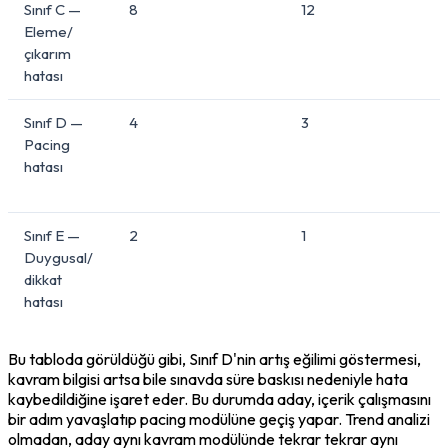
Sınıf C —
8
12
Eleme/
çıkarım
hatası
Sınıf D —
4
3
Pacing
hatası
Sınıf E —
2
1
Duygusal/
dikkat
hatası
Bu tabloda görüldüğü gibi, Sınıf D'nin artış eğilimi göstermesi, 
kavram bilgisi artsa bile sınavda süre baskısı nedeniyle hata 
kaybedildiğine işaret eder. Bu durumda aday, içerik çalışmasını 
bir adım yavaşlatıp pacing modülüne geçiş yapar. Trend analizi 
olmadan, aday aynı kavram modülünde tekrar tekrar aynı 