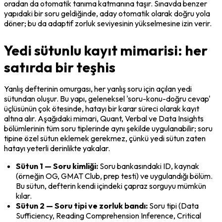
oradan da otomatik tanıma katmanına taşır. Sınavda benzer 
yapıdaki bir soru geldiğinde, aday otomatik olarak doğru yola 
döner; bu da adaptif zorluk seviyesinin yükselmesine izin verir.
Yedi sütunlu kayıt mimarisi: her
satırda bir teşhis
Yanlış defterinin omurgası, her yanlış soru için açılan yedi 
sütundan oluşur. Bu yapı, geleneksel 'soru-konu-doğru cevap' 
üçlüsünün çok ötesinde, hatayı bir karar süreci olarak kayıt 
altına alır. Aşağıdaki mimari, Quant, Verbal ve Data Insights 
bölümlerinin tüm soru tiplerinde aynı şekilde uygulanabilir; soru 
tipine özel sütun eklemek gerekmez, çünkü yedi sütun zaten 
hatayı yeterli derinlikte yakalar.
Sütun 1 — Soru kimliği:
 Soru bankasındaki ID, kaynak 
(örneğin OG, GMAT Club, prep testi) ve uygulandığı bölüm. 
Bu sütun, defterin kendi içindeki çapraz sorguyu mümkün 
kılar.
Sütun 2 — Soru tipi ve zorluk bandı:
 Soru tipi (Data 
Sufficiency, Reading Comprehension Inference, Critical 