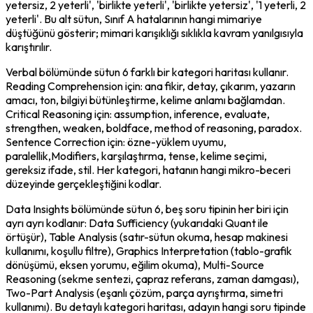
yetersiz, 2 yeterli', 'birlikte yeterli', 'birlikte yetersiz', '1 yeterli, 2 
yeterli'. Bu alt sütun, Sınıf A hatalarının hangi mimariye 
düştüğünü gösterir; mimari karışıklığı sıklıkla kavram yanılgısıyla 
karıştırılır.
Verbal bölümünde sütun 6 farklı bir kategori haritası kullanır. 
Reading Comprehension için: ana fikir, detay, çıkarım, yazarın 
amacı, ton, bilgiyi bütünleştirme, kelime anlamı bağlamdan. 
Critical Reasoning için: assumption, inference, evaluate, 
strengthen, weaken, boldface, method of reasoning, paradox. 
Sentence Correction için: özne-yüklem uyumu, 
paralellik,Modifiers, karşılaştırma, tense, kelime seçimi, 
gereksiz ifade, stil. Her kategori, hatanın hangi mikro-beceri 
düzeyinde gerçekleştiğini kodlar.
Data Insights bölümünde sütun 6, beş soru tipinin her biri için 
ayrı ayrı kodlanır: Data Sufficiency (yukarıdaki Quant ile 
örtüşür), Table Analysis (satır-sütun okuma, hesap makinesi 
kullanımı, koşullu filtre), Graphics Interpretation (tablo-grafik 
dönüşümü, eksen yorumu, eğilim okuma), Multi-Source 
Reasoning (sekme sentezi, çapraz referans, zaman damgası), 
Two-Part Analysis (eşanlı çözüm, parça ayrıştırma, simetri 
kullanımı). Bu detaylı kategori haritası, adayın hangi soru tipinde 