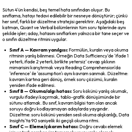
Sütun 4'ün kendisi, beş temel hata sınıfından oluşur. Bu 
sınıflama, hatayı tedavi edilebilir bir nesneye dönüştürür; çünkü 
her sınıf, farklı bir düzeltme stratejisi gerektirir. Aşağıdaki beş 
katman, Quant ve Verbal bölümlerinin tüm soru tiplerinde aynı 
şekilde işler; aday, hatasını sınıflarken yalnızca bir tane seçer ve 
o sınıfın düzeltme ritmini uygular.
Sınıf A — Kavram yanılgısı:
 Formülün, kuralın veya okuma 
ritminin yanlış bilinmesi. Örneğin Data Sufficiency'de 'ifade 1 
yeterli, ifade 2 yeterli, birlikte yetersiz' cevap şıkkının 
mimarisini karıştırmak veya Reading Comprehension'da 
'inference' ile 'assumption'ı aynı kavram sanmak. Düzeltme: 
kavram kartına geri dönüş, örnek soru çözümü, kuralın 
yeniden ifade edilmesi.
Sınıf B — Okuma/algı hatası:
 Soru kökünü yanlış okumak, 
vurgulu ifadeyi kaçırmak, tablo-grafik dönüşümünde bir 
sütunu atlamak. Bu sınıf, kavram bilgisi tam olan ancak 
soruyu doğru kodlayamayan adaylarda yaygındır. 
Düzeltme: soru kökünü yeniden sesli okuma alışkanlığı, Data 
Insights'ta 90 saniyelik iki geçişli okuma ritmi.
Sınıf C — Eleme/çıkarım hatası:
 Doğru cevabı elemek 