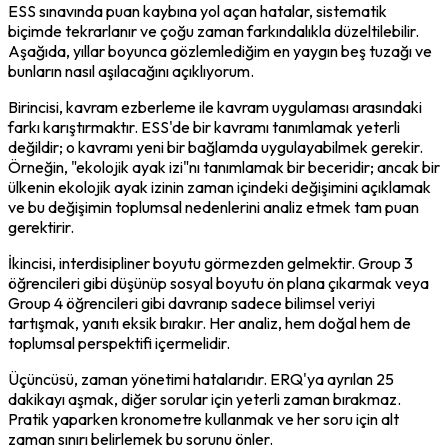
ESS sınavında puan kaybına yol açan hatalar, sistematik 
biçimde tekrarlanır ve çoğu zaman farkındalıkla düzeltilebilir. 
Aşağıda, yıllar boyunca gözlemlediğim en yaygın beş tuzağı ve 
bunların nasıl aşılacağını açıklıyorum.
Birincisi, kavram ezberleme ile kavram uygulaması arasındaki 
farkı karıştırmaktır. ESS'de bir kavramı tanımlamak yeterli 
değildir; o kavramı yeni bir bağlamda uygulayabilmek gerekir. 
Örneğin, "ekolojik ayak izi"nı tanımlamak bir beceridir; ancak bir 
ülkenin ekolojik ayak izinin zaman içindeki değişimini açıklamak 
ve bu değişimin toplumsal nedenlerini analiz etmek tam puan 
gerektirir.
İkincisi, interdisipliner boyutu görmezden gelmektir. Group 3 
öğrencileri gibi düşünüp sosyal boyutu ön plana çıkarmak veya 
Group 4 öğrencileri gibi davranıp sadece bilimsel veriyi 
tartışmak, yanıtı eksik bırakır. Her analiz, hem doğal hem de 
toplumsal perspektifi içermelidir.
Üçüncüsü, zaman yönetimi hatalarıdır. ERQ'ya ayrılan 25 
dakikayı aşmak, diğer sorular için yeterli zaman bırakmaz. 
Pratik yaparken kronometre kullanmak ve her soru için alt 
zaman sınırı belirlemek bu sorunu önler.