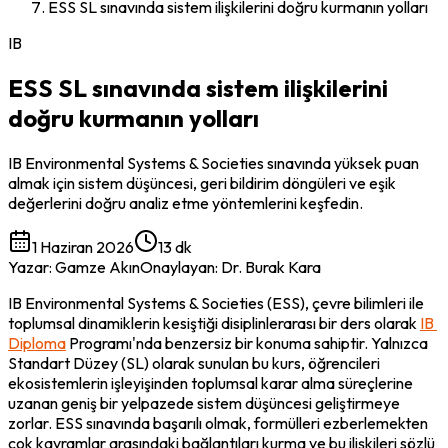
ESS SL sınavında sistem ilişkilerini doğru kurmanın yolları
IB
ESS SL sınavında sistem ilişkilerini
doğru kurmanın yolları
IB Environmental Systems & Societies sınavında yüksek puan
almak için sistem düşüncesi, geri bildirim döngüleri ve eşik
değerlerini doğru analiz etme yöntemlerini keşfedin.
1 Haziran 2026
13 dk
Yazar
:
Gamze Akın
Onaylayan
:
Dr. Burak Kara
IB Environmental Systems & Societies (ESS), çevre bilimleri ile 
toplumsal dinamiklerin kesiştiği disiplinlerarası bir ders olarak 
IB 
Diploma
 Programı'nda benzersiz bir konuma sahiptir. Yalnızca 
Standart Düzey (SL) olarak sunulan bu kurs, öğrencileri 
ekosistemlerin işleyişinden toplumsal karar alma süreçlerine 
uzanan geniş bir yelpazede sistem düşüncesi geliştirmeye 
zorlar. ESS sınavında başarılı olmak, formülleri ezberlemekten 
çok kavramlar arasındaki bağlantıları kurma ve bu ilişkileri sözlü 