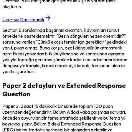
Ücretsiz 15 dk danışman görüşmesi ile kişisel yol haritanızı
oluşturun.
Ücretsiz Danışmanlık
Section B sorularında başarının anahtarı, kavramları somut 
örneklerle desteklemektir. "Besin döngüleri neden önemlidir?" 
sorusuna verilen "Çünkü ekosistemler için gereklidir" şeklindeki 
yanıt, puan almaz. Buna karşın, azot döngüsünün atmosferik 
azot fiksasyonundan bitki büyümesine ve sonrasında ayrışma 
yoluyla toprağa geri dönüşümüne kadar olan adımlarını karbon 
döngüsüyle karşılaştırmalı olarak açıklamak, tam puan alan bir 
yanıtın işaretidir.
Paper 2 detayları ve Extended Response
Question
Paper 2, 2 saat 15 dakikalık bir sürede toplam 100 puan 
üzerinden değerlendirilir. Bölüm A'daki vaka çalışması soruları, 
önceden duyurulan bir tema etrafında şekillenir ve bu tema yıl 
boyunca işlenir. Bölüm B'deki Extended Response Question 
(ERQ) ise müfredatın herhangi bir alanından gelebilir ve 