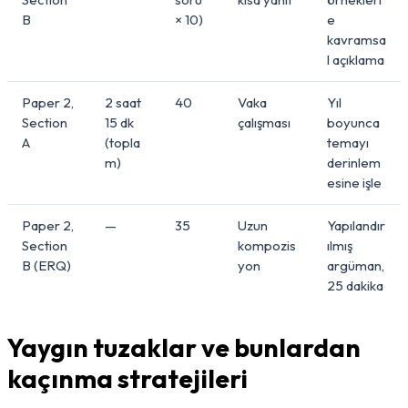
B
× 10)
e
kavramsa
l açıklama
Paper 2,
2 saat
40
Vaka
Yıl
Section
15 dk
çalışması
boyunca
A
(topla
temayı
m)
derinlem
esine işle
Paper 2,
—
35
Uzun
Yapılandır
Section
kompozis
ılmış
B (ERQ)
yon
argüman,
25 dakika
Yaygın tuzaklar ve bunlardan
kaçınma stratejileri