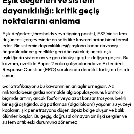
Eşik değerleri ve sistem
dayanıklılığı: kritik geçiş
noktalarını anlama
Eşik değerleri (thresholds veya tipping points), ESS'nin sistem 
düşüncesi çerçevesinde en sofistike kavramlardan birini temsil 
eder. Bir sistemin dayanıklılık eşiği aşılana kadar davranışı 
öngörülebilir ve genellikle geri dönüşümlüd; ancak eşik 
aşıldığında sistem ani ve geri dönüşü güç bir değişim geçirir. Bu 
kavram, özellikle Paper 2 vaka çalışmalarında ve Extended 
Response Question (ERQ) sorularında derinlikli tartışma fırsatı 
sunar.
Göl ötrofikasyonu bu kavramın en anlaşılır örneğidir. Az 
miktarda besin girdisi normalde alg popülasyonunu kontrollü 
biçimde artırır; ancak fosfor veya azot konsantrasyonu belirli 
bir eşiği aştığında, alg patlaması (algal bloom) yaşanır, su yüzeyi 
kaplanır, ışık penetrasyonu düşer, dipsiz bölge oluşur ve balık 
ölümleri başlar. Bu geçiş, doğrusal olmayan bir ilişki sergiler ve 
sistem artık eski durumuna dönemez.