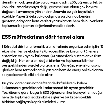
derinlikten çok genişliğe vurgu yapmasıdır. ESS, öğrenciyi tek bir 
konuda uzmanlaşmaya değil, çevresel sorunların çok boyutlu 
doğasını kavramaya yönlendirir. Sınavda bu çok boyutluluk, 
özellikle Paper 2'deki vaka çalışması sorularında kendini 
gösterir; adayların hem verileri yorumlaması hem de bu verilerin 
toplumsal bağlamını değerlendirmesi beklenir.
ESS müfredatının dört temel alanı
Müfredat dört ana tematik alan etrafında organize edilmiştir: (1) 
ekosistemler ve ekoloji, (2) biyoçeşitlilik ve koruma, (3) enerji 
sistemleri ve kaynak kullanımı, (4) atmosferik sistemler ve iklim 
değişikliği. Her bir alan, doğal bilimler ve toplumsal bilimler 
perspektifinden paralel olarak işlenir. Örneğin, enerji konusunu 
işlerken hem termodinamik yasaları hem de enerji politikalarının 
sosyoekonomik etkileri ele alınır.
Bu yapı, öğrencinin not defterinde iki farklı renk kalem 
kullanmasını gerektirecek kadar somut bir ayrım gerektirir. 
Tecrübeme göre, başarılı ESS öğrencileri her konuyu hem doğal 
hem de toplumsal açıdan iki kez işler ve bu iki perspektifi 
birbirine bağlayan köprü cümleleri kurar.