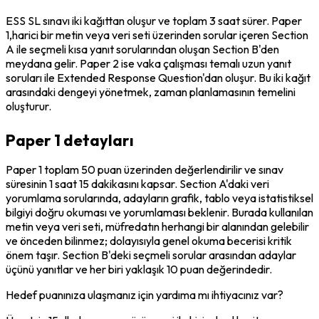
ESS SL sınavı iki kağıttan oluşur ve toplam 3 saat sürer. Paper 
1,harici bir metin veya veri seti üzerinden sorular içeren Section 
A ile seçmeli kısa yanıt sorularından oluşan Section B'den 
meydana gelir. Paper 2 ise vaka çalışması temalı uzun yanıt 
soruları ile Extended Response Question'dan oluşur. Bu iki kağıt 
arasındaki dengeyi yönetmek, zaman planlamasının temelini 
oluşturur.
Paper 1 detayları
Paper 1 toplam 50 puan üzerinden değerlendirilir ve sınav 
süresinin 1 saat 15 dakikasını kapsar. Section A'daki veri 
yorumlama sorularında, adayların grafik, tablo veya istatistiksel 
bilgiyi doğru okuması ve yorumlaması beklenir. Burada kullanılan 
metin veya veri seti, müfredatın herhangi bir alanından gelebilir 
ve önceden bilinmez; dolayısıyla genel okuma becerisi kritik 
önem taşır. Section B'deki seçmeli sorular arasından adaylar 
üçünü yanıtlar ve her biri yaklaşık 10 puan değerindedir.
Hedef puanınıza ulaşmanız için yardıma mı ihtiyacınız var?