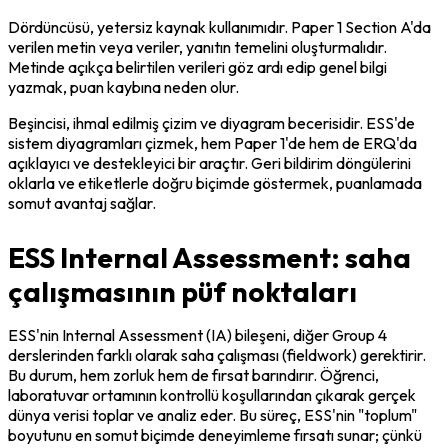
Dördüncüsü, yetersiz kaynak kullanımıdır. Paper 1 Section A'da 
verilen metin veya veriler, yanıtın temelini oluşturmalıdır. 
Metinde açıkça belirtilen verileri göz ardı edip genel bilgi 
yazmak, puan kaybına neden olur.
Beşincisi, ihmal edilmiş çizim ve diyagram becerisidir. ESS'de 
sistem diyagramları çizmek, hem Paper 1'de hem de ERQ'da 
açıklayıcı ve destekleyici bir araçtır. Geri bildirim döngülerini 
oklarla ve etiketlerle doğru biçimde göstermek, puanlamada 
somut avantaj sağlar.
ESS Internal Assessment: saha
çalışmasının püf noktaları
ESS'nin Internal Assessment (IA) bileşeni, diğer Group 4 
derslerinden farklı olarak saha çalışması (fieldwork) gerektirir. 
Bu durum, hem zorluk hem de fırsat barındırır. Öğrenci, 
laboratuvar ortamının kontrollü koşullarından çıkarak gerçek 
dünya verisi toplar ve analiz eder. Bu süreç, ESS'nin "toplum" 
boyutunu en somut biçimde deneyimleme fırsatı sunar; çünkü 