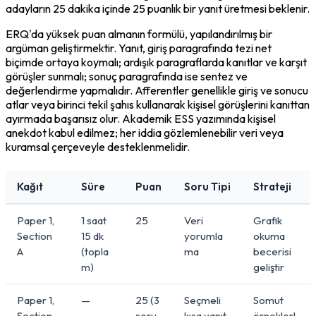
adayların 25 dakika içinde 25 puanlık bir yanıt üretmesi beklenir.
ERQ'da yüksek puan almanın formülü, yapılandırılmış bir 
argüman geliştirmektir. Yanıt, giriş paragrafında tezi net 
biçimde ortaya koymalı; ardışık paragraflarda kanıtlar ve karşıt 
görüşler sunmalı; sonuç paragrafında ise sentez ve 
değerlendirme yapmalıdır. Afferentler genellikle giriş ve sonucu 
atlar veya birinci tekil şahıs kullanarak kişisel görüşlerini kanıttan 
ayırmada başarısız olur. Akademik ESS yazımında kişisel 
anekdot kabul edilmez; her iddia gözlemlenebilir veri veya 
kuramsal çerçeveyle desteklenmelidir.
Kağıt
Süre
Puan
Soru Tipi
Strateji
Paper 1,
1 saat
25
Veri
Grafik
Section
15 dk
yorumla
okuma
A
(topla
ma
becerisi
m)
geliştir
Paper 1,
—
25 (3
Seçmeli
Somut
Section
soru
kısa yanıt
örneklerl