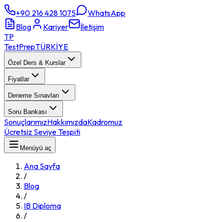
+90 216 428 1075
WhatsApp
Blog
Kariyer
İletişim
TP
TestPrep
TÜRKİYE
Özel Ders & Kurslar
Fiyatlar
Deneme Sınavları
Soru Bankası
Sonuçlarımız
Hakkımızda
Kadromuz
Ücretsiz Seviye Tespiti
Menüyü aç
Ana Sayfa
/
Blog
/
IB Diploma
/