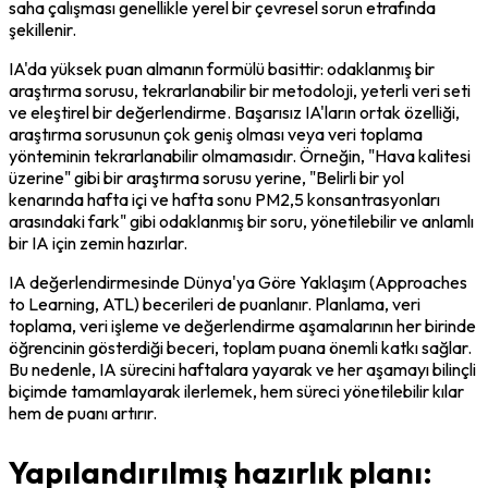
saha çalışması genellikle yerel bir çevresel sorun etrafında 
şekillenir.
IA'da yüksek puan almanın formülü basittir: odaklanmış bir 
araştırma sorusu, tekrarlanabilir bir metodoloji, yeterli veri seti 
ve eleştirel bir değerlendirme. Başarısız IA'ların ortak özelliği, 
araştırma sorusunun çok geniş olması veya veri toplama 
yönteminin tekrarlanabilir olmamasıdır. Örneğin, "Hava kalitesi 
üzerine" gibi bir araştırma sorusu yerine, "Belirli bir yol 
kenarında hafta içi ve hafta sonu PM2,5 konsantrasyonları 
arasındaki fark" gibi odaklanmış bir soru, yönetilebilir ve anlamlı 
bir IA için zemin hazırlar.
IA değerlendirmesinde Dünya'ya Göre Yaklaşım (Approaches 
to Learning, ATL) becerileri de puanlanır. Planlama, veri 
toplama, veri işleme ve değerlendirme aşamalarının her birinde 
öğrencinin gösterdiği beceri, toplam puana önemli katkı sağlar. 
Bu nedenle, IA sürecini haftalara yayarak ve her aşamayı bilinçli 
biçimde tamamlayarak ilerlemek, hem süreci yönetilebilir kılar 
hem de puanı artırır.
Yapılandırılmış hazırlık planı: