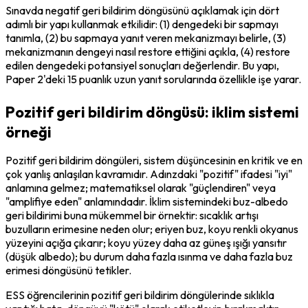
Sınavda negatif geri bildirim döngüsünü açıklamak için dört 
adımlı bir yapı kullanmak etkilidir: (1) dengedeki bir sapmayı 
tanımla, (2) bu sapmaya yanıt veren mekanizmayı belirle, (3) 
mekanizmanın dengeyi nasıl restore ettiğini açıkla, (4) restore 
edilen dengedeki potansiyel sonuçları değerlendir. Bu yapı, 
Paper 2'deki 15 puanlık uzun yanıt sorularında özellikle işe yarar.
Pozitif geri bildirim döngüsü: iklim sistemi
örneği
Pozitif geri bildirim döngüleri, sistem düşüncesinin en kritik ve en 
çok yanlış anlaşılan kavramıdır. Adınzdaki "pozitif" ifadesi "iyi" 
anlamına gelmez; matematiksel olarak "güçlendiren" veya 
"amplifiye eden" anlamındadır. İklim sistemindeki buz-albedo 
geri bildirimi buna mükemmel bir örnektir: sıcaklık artışı 
buzulların erimesine neden olur; eriyen buz, koyu renkli okyanus 
yüzeyini açığa çıkarır; koyu yüzey daha az güneş ışığı yansıtır 
(düşük albedo); bu durum daha fazla ısınma ve daha fazla buz 
erimesi döngüsünü tetikler.
ESS öğrencilerinin pozitif geri bildirim döngülerinde sıklıkla 