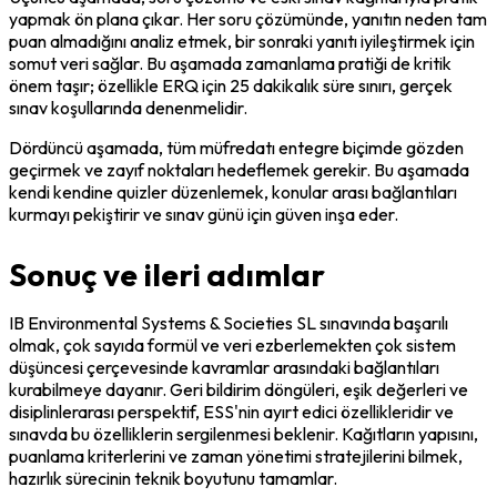
yapmak ön plana çıkar. Her soru çözümünde, yanıtın neden tam 
puan almadığını analiz etmek, bir sonraki yanıtı iyileştirmek için 
somut veri sağlar. Bu aşamada zamanlama pratiği de kritik 
önem taşır; özellikle ERQ için 25 dakikalık süre sınırı, gerçek 
sınav koşullarında denenmelidir.
Dördüncü aşamada, tüm müfredatı entegre biçimde gözden 
geçirmek ve zayıf noktaları hedeflemek gerekir. Bu aşamada 
kendi kendine quizler düzenlemek, konular arası bağlantıları 
kurmayı pekiştirir ve sınav günü için güven inşa eder.
Sonuç ve ileri adımlar
IB Environmental Systems & Societies SL sınavında başarılı 
olmak, çok sayıda formül ve veri ezberlemekten çok sistem 
düşüncesi çerçevesinde kavramlar arasındaki bağlantıları 
kurabilmeye dayanır. Geri bildirim döngüleri, eşik değerleri ve 
disiplinlerarası perspektif, ESS'nin ayırt edici özellikleridir ve 
sınavda bu özelliklerin sergilenmesi beklenir. Kağıtların yapısını, 
puanlama kriterlerini ve zaman yönetimi stratejilerini bilmek, 
hazırlık sürecinin teknik boyutunu tamamlar.