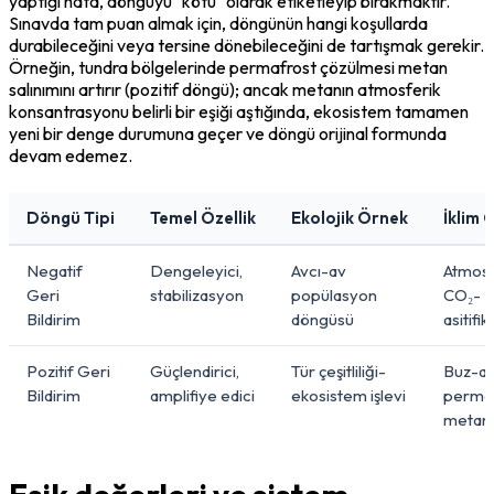
yaptığı hata, döngüyü "kötü" olarak etiketleyip bırakmaktır. 
Sınavda tam puan almak için, döngünün hangi koşullarda 
durabileceğini veya tersine dönebileceğini de tartışmak gerekir. 
Örneğin, tundra bölgelerinde permafrost çözülmesi metan 
salınımını artırır (pozitif döngü); ancak metanın atmosferik 
konsantrasyonu belirli bir eşiği aştığında, ekosistem tamamen 
yeni bir denge durumuna geçer ve döngü orijinal formunda 
devam edemez.
Döngü Tipi
Temel Özellik
Ekolojik Örnek
İklim 
Negatif
Dengeleyici,
Avcı-av
Atmosf
Geri
stabilizasyon
popülasyon
CO₂-
Bildirim
döngüsü
asitifi
Pozitif Geri
Güçlendirici,
Tür çeşitliliği-
Buz-al
Bildirim
amplifiye edici
ekosistem işlevi
perma
metan