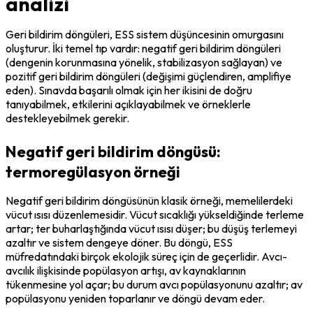
analizi
Geri bildirim döngüleri, ESS sistem düşüncesinin omurgasını 
oluşturur. İki temel tıp vardır: negatif geri bildirim döngüleri 
(dengenin korunmasına yönelik, stabilizasyon sağlayan) ve 
pozitif geri bildirim döngüleri (değişimi güçlendiren, amplifiye 
eden). Sınavda başarılı olmak için her ikisini de doğru 
tanıyabilmek, etkilerini açıklayabilmek ve örneklerle 
destekleyebilmek gerekir.
Negatif geri bildirim döngüsü:
termoregülasyon örneği
Negatif geri bildirim döngüsünün klasik örneği, memelilerdeki 
vücut ısısı düzenlemesidir. Vücut sıcaklığı yükseldiğinde terleme 
artar; ter buharlaştığında vücut ısısı düşer; bu düşüş terlemeyi 
azaltır ve sistem dengeye döner. Bu döngü, ESS 
müfredatındaki birçok ekolojik süreç için de geçerlidir. Avcı-
avcılık ilişkisinde popülasyon artışı, av kaynaklarının 
tükenmesine yol açar; bu durum avcı popülasyonunu azaltır; av 
popülasyonu yeniden toparlanır ve döngü devam eder.