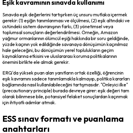
Eşik kavramının sınavda kullanımı
Sınavda eşik değerlerini tartışırken üç unsuru mutlaka içermek 
gerekir: (1) eşiğin tanımlanması ve ölçülmesi, (2) eşik altındaki ve 
üstündeki sistem davranışının farkı, (3) yönetimsel veya 
toplumsal sonuçların değerlendirilmesi. Örneğin, Amazon 
yağmur ormanlarının ölümcül eşiği hakkında bir soru geldiğinde, 
yüzde kaçının yok edildiğinde savanaya dönüşümün kaçınılmaz 
hale geleceğini, bu dönüşümün yerel toplulukların geçim 
kaynaklarına etkisini ve uluslararası koruma politikalarının 
önemini birlikte ele almak gerekir.
ERQ'da yüksek puan alan yanıtların ortak özelliği, öğrencinin 
eşik kavramını sadece tanımlamakla kalmayıp, politika kararları 
bağlamında nasıl kullanılabileceğini tartışmasıdır. "Önleyici ilke" 
(precautionary principle) burada devreye girer: eşik değeri tam 
olarak bilinmese bile, potansiyel felaket sonuçlardan kaçınmak 
için ihtiyatlı adımlar atmak.
ESS sınav formatı ve puanlama
anahtarları