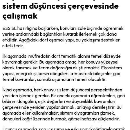
sistem düşüncesi çerçevesinde
çalışmak
ESS SL hazırlığına başlarken, konuları izole biçimde öğrenmek 
yerine aralarındaki bağlantıları kurarak ilerlemek çok daha 
etkilidir. Aşağıdaki dört aşamalı yapı, bu yaklaşımı destekler 
niteliktedir.
İlk aşamada, müfredatın dört tematik alanını temel düzeyde 
kavramak gerekir. Bu aşamada amaç, her konuyu yüzeysel 
olarak tanımak ve terim dağarcığını oluşturmaktır. Ekosistem 
yapısı, enerji akışı, besin döngüleri, atmosferik bileşimler gibi 
temel kavramlar, sonraki aşamaların temeli olacaktır.
İkinci aşamada, her konuyu sistem düşüncesi perspektifinden 
yeniden işlemek gerekir. Bir önceki aşamada öğrenilenleri, geri 
bildirim döngüleri, eşik değerleri ve dayanıklılık kavramları 
çerçevesinde yeniden yapılandırmak, anlayışı derinleştirir. Bu 
aşamada eller kullanılmalıdır; sistem diyagramları çizmek, 
döngüleri kağıt üzerinde kurmak, görsel hafızayı güçlendirir.
Üçüncü aşamada, soru çözümü ve eski sınav kağıtlarıyla pratik 