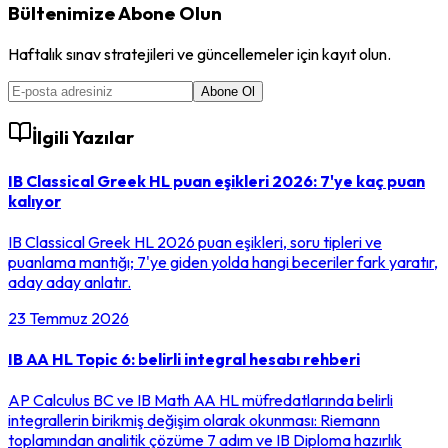
Bültenimize Abone Olun
Haftalık sınav stratejileri ve güncellemeler için kayıt olun.
Abone Ol
İlgili Yazılar
IB Classical Greek HL puan eşikleri 2026: 7'ye kaç puan
kalıyor
IB Classical Greek HL 2026 puan eşikleri, soru tipleri ve
puanlama mantığı; 7'ye giden yolda hangi beceriler fark yaratır,
aday aday anlatır.
23 Temmuz 2026
IB AA HL Topic 6: belirli integral hesabı rehberi
AP Calculus BC ve IB Math AA HL müfredatlarında belirli
integrallerin birikmiş değişim olarak okunması: Riemann
toplamından analitik çözüme 7 adım ve IB Diploma hazırlık