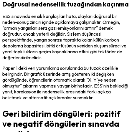
Doğrusal nedensellik tuzağından kaçınma
ESS sınavında en sık karşılaşılan hata, olayları doğrusal bir 
neden-sonuç zinciri içinde açıklamaya çalışmaktır. Örneğin, 
"orman yangınları sera gazı emisyonlarını artırır" demek 
doğrudur, ancak yeterli değildir. Sistem düşüncesi 
perspektifinde, yangın sonrası toprakta kalan külün karbon 
depolama kapasitesi, bitki örtüsünün yeniden oluşum süreci ve 
yerel toplulukların geçim kaynaklarına etkisi gibi faktörler de 
değerlendirilmelidir.
Paper 1'deki veri yorumlama sorularında bu tuzak özellikle 
belirgindir. Bir grafik üzerinde artış gösteren iki değişken 
gördüğünde, öğrencilerin otomatik olarak "X, Y'ye neden 
olmuştur" çıkarımı yapması yaygın bir hatadır. ESS'nin beklediği 
yanıt, korelasyon ile nedensellik arasındaki farkı açıkça 
belirtmek ve alternatif açıklamalar sunmaktır.
Geri bildirim döngüleri: pozitif
ve negatif döngülerin sınavda