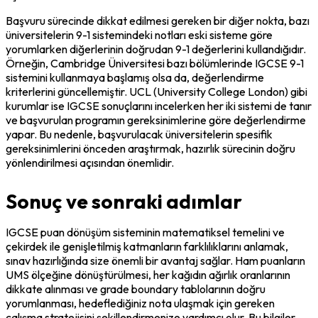
Başvuru sürecinde dikkat edilmesi gereken bir diğer nokta, bazı 
üniversitelerin 9-1 sistemindeki notları eski sisteme göre 
yorumlarken diğerlerinin doğrudan 9-1 değerlerini kullandığıdır. 
Örneğin, Cambridge Üniversitesi bazı bölümlerinde IGCSE 9-1 
sistemini kullanmaya başlamış olsa da, değerlendirme 
kriterlerini güncellemiştir. UCL (University College London) gibi 
kurumlar ise IGCSE sonuçlarını incelerken her iki sistemi de tanır 
ve başvurulan programın gereksinimlerine göre değerlendirme 
yapar. Bu nedenle, başvurulacak üniversitelerin spesifik 
gereksinimlerini önceden araştırmak, hazırlık sürecinin doğru 
yönlendirilmesi açısından önemlidir.
Sonuç ve sonraki adımlar
IGCSE puan dönüşüm sisteminin matematiksel temelini ve 
çekirdek ile genişletilmiş katmanların farklılıklarını anlamak, 
sınav hazırlığında size önemli bir avantaj sağlar. Ham puanların 
UMS ölçeğine dönüştürülmesi, her kağıdın ağırlık oranlarının 
dikkate alınması ve grade boundary tablolarının doğru 
yorumlanması, hedeflediğiniz nota ulaşmak için gereken 
çalışma stratejisini şekillendirmenize yardımcı olur. Bu bilgiler, 