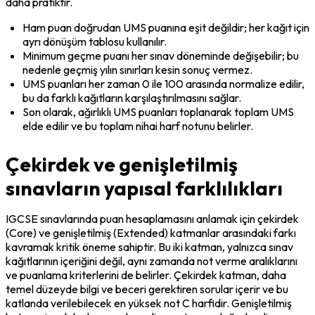
daha pratiktir.
Ham puan doğrudan UMS puanına eşit değildir; her kağıt için 
ayrı dönüşüm tablosu kullanılır.
Minimum geçme puanı her sınav döneminde değişebilir; bu 
nedenle geçmiş yılın sınırları kesin sonuç vermez.
UMS puanları her zaman 0 ile 100 arasında normalize edilir, 
bu da farklı kağıtların karşılaştırılmasını sağlar.
Son olarak, ağırlıklı UMS puanları toplanarak toplam UMS 
elde edilir ve bu toplam nihai harf notunu belirler.
Çekirdek ve genişletilmiş
sınavların yapısal farklılıkları
IGCSE sınavlarında puan hesaplamasını anlamak için çekirdek 
(Core) ve genişletilmiş (Extended) katmanlar arasındaki farkı 
kavramak kritik öneme sahiptir. Bu iki katman, yalnızca sınav 
kağıtlarının içeriğini değil, aynı zamanda not verme aralıklarını 
ve puanlama kriterlerini de belirler. Çekirdek katman, daha 
temel düzeyde bilgi ve beceri gerektiren sorular içerir ve bu 
katlanda verilebilecek en yüksek not C harfidir. Genişletilmiş 