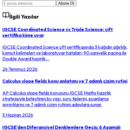
Abone Ol
İlgili Yazılar
IGCSE Coordinated Science vs Triple Science: çift
sertifika kime uyar
IGCSE Coordinated Science çift sertifikasında 3 kağıdın ağırlığı,
komut kelimeleri ve laboratuvar hataları; 90 saniyelik pacing ile
Double Award hazırlık…
24 Temmuz 2026
Calculus slope fields konu anlatımı ve 7 adımlı çizim rutini
AP Calculus slope fields konusunu IGCSE Maths hazırlık
stratejisiyle birleştiren bu yazı, soru tiplerini, puanlama
ayrıntılarını ve 7 adımlı çizim rutinini adaylara sunar.
5 Haziran 2026
IGCSE'den Diferansiyel Denklemlere Geçiş: 6 Aşamalı