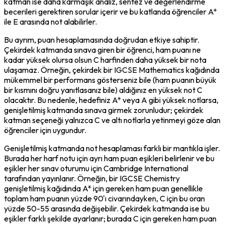
katman ise daha karmaşık analiz, sentez ve değerlendirme 
becerileri gerektiren sorular içerir ve bu katlanda öğrenciler A* 
ile E arasında not alabilirler.
Bu ayrım, puan hesaplamasında doğrudan etkiye sahiptir. 
Çekirdek katmanda sınava giren bir öğrenci, ham puanı ne 
kadar yüksek olursa olsun C harfinden daha yüksek bir nota 
ulaşamaz. Örneğin, çekirdek bir IGCSE Mathematics kağıdında 
mükemmel bir performans gösterseniz bile (ham puanın büyük 
bir kısmını doğru yanıtlasanız bile) aldığınız en yüksek not C 
olacaktır. Bu nedenle, hedefiniz A* veya A gibi yüksek notlarsa, 
genişletilmiş katmanda sınava girmek zorunludur; çekirdek 
katman seçeneği yalnızca C ve altı notlarla yetinmeyi göze alan 
öğrenciler için uygundur.
Genişletilmiş katmanda not hesaplaması farklı bir mantıkla işler. 
Burada her harf notu için ayrı ham puan eşikleri belirlenir ve bu 
eşikler her sınav oturumu için Cambridge International 
tarafından yayınlanır. Örneğin, bir IGCSE Chemistry 
genişletilmiş kağıdında A* için gereken ham puan genellikle 
toplam ham puanın yüzde 90'ı civarındayken, C için bu oran 
yüzde 50-55 arasında değişebilir. Çekirdek katmanda ise bu 
eşikler farklı şekilde ayarlanır; burada C için gereken ham puan 