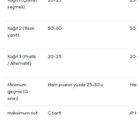
seçmeli)
Kağıt 2 (Yazılı
50-60
50-
yanıt)
Kağıt 3 (Pratik
20-25
20-
/ Alternatif)
Minimum
Ham puanın yüzde 25-30'u
Ham 
geçme (G
sınırı)
maksimum not
C harfi
A* ha