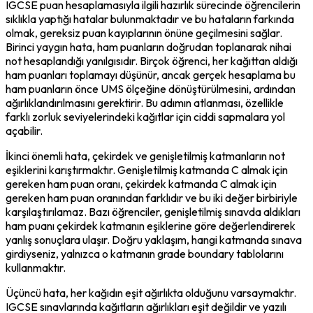
IGCSE puan hesaplamasıyla ilgili hazırlık sürecinde öğrencilerin 
sıklıkla yaptığı hatalar bulunmaktadır ve bu hataların farkında 
olmak, gereksiz puan kayıplarının önüne geçilmesini sağlar. 
Birinci yaygın hata, ham puanların doğrudan toplanarak nihai 
not hesaplandığı yanılgısıdır. Birçok öğrenci, her kağıttan aldığı 
ham puanları toplamayı düşünür, ancak gerçek hesaplama bu 
ham puanların önce UMS ölçeğine dönüştürülmesini, ardından 
ağırlıklandırılmasını gerektirir. Bu adımın atlanması, özellikle 
farklı zorluk seviyelerindeki kağıtlar için ciddi sapmalara yol 
açabilir.
İkinci önemli hata, çekirdek ve genişletilmiş katmanların not 
eşiklerini karıştırmaktır. Genişletilmiş katmanda C almak için 
gereken ham puan oranı, çekirdek katmanda C almak için 
gereken ham puan oranından farklıdır ve bu iki değer birbiriyle 
karşılaştırılamaz. Bazı öğrenciler, genişletilmiş sınavda aldıkları 
ham puanı çekirdek katmanın eşiklerine göre değerlendirerek 
yanlış sonuçlara ulaşır. Doğru yaklaşım, hangi katmanda sınava 
girdiyseniz, yalnızca o katmanın grade boundary tablolarını 
kullanmaktır.
Üçüncü hata, her kağıdın eşit ağırlıkta olduğunu varsaymaktır. 
IGCSE sınavlarında kağıtların ağırlıkları eşit değildir ve yazılı 