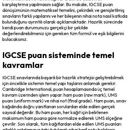
karşılaştırma yapılmasını sağlar. Bu makale, IGCSE puan 
dönüşümünün matematiksel temelini, çekirdek ve genişletilmiş 
sınavların farklı yapılarını ve her bileşenin nihai nota nasıl katkıda 
bulunduğunu ayrıntılı olarak açıklamaktadır. Hazırlık sürecinde 
kendi puan durumunuzu gerçekçi bir şekilde 
değerlendirebilmeniz için gereken tüm formül ve eşik bilgilerini 
bulacaksınız.
IGCSE puan sisteminde temel
kavramlar
IGCSE sınavlarında başarılı bir hazırlık stratejisi geliştirebilmek 
için öncelikle sistemin temel yapı taşlarını anlamak gerekir. 
Cambridge International, puan hesaplamasında üç temel 
kavram üzerinden işlem yapar: ham puan (raw mark), UMS 
puanı (uniform mark) ve nihai not (final grade). Ham puan, sınav 
kağıdında doğru yanıtlanan sorulardan elde edilen gerçek 
sayısal değerdir. Bu ham puan, her kağıt için belirlenen 
maksimum ham puana göre normalize edilerek UMS ölçeğine 
çevrilir. Son olarak, tüm kağıtlardan elde edilen UMS puanları 
ağırlıklı ortalamaya tabi tutularak nihai harf notu belirlenir.