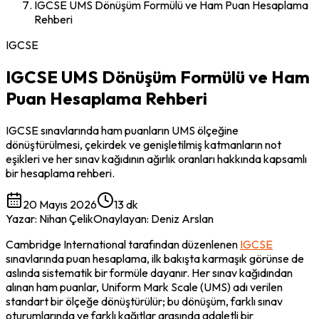
IGCSE UMS Dönüşüm Formülü ve Ham Puan Hesaplama
Rehberi
IGCSE
IGCSE UMS Dönüşüm Formülü ve Ham
Puan Hesaplama Rehberi
IGCSE sınavlarında ham puanların UMS ölçeğine
dönüştürülmesi, çekirdek ve genişletilmiş katmanların not
eşikleri ve her sınav kağıdının ağırlık oranları hakkında kapsamlı
bir hesaplama rehberi.
20 Mayıs 2026
13 dk
Yazar
:
Nihan Çelik
Onaylayan
:
Deniz Arslan
Cambridge International tarafından düzenlenen 
IGCSE
sınavlarında puan hesaplama, ilk bakışta karmaşık görünse de 
aslında sistematik bir formüle dayanır. Her sınav kağıdından 
alınan ham puanlar, Uniform Mark Scale (UMS) adı verilen 
standart bir ölçeğe dönüştürülür; bu dönüşüm, farklı sınav 
oturumlarında ve farklı kağıtlar arasında adaletli bir 