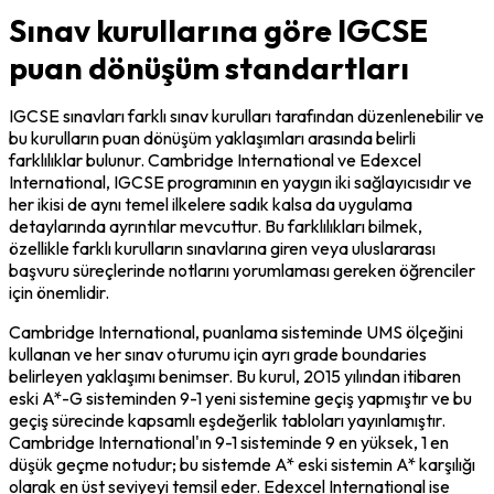
Sınav kurullarına göre IGCSE
puan dönüşüm standartları
IGCSE sınavları farklı sınav kurulları tarafından düzenlenebilir ve 
bu kurulların puan dönüşüm yaklaşımları arasında belirli 
farklılıklar bulunur. Cambridge International ve Edexcel 
International, IGCSE programının en yaygın iki sağlayıcısıdır ve 
her ikisi de aynı temel ilkelere sadık kalsa da uygulama 
detaylarında ayrıntılar mevcuttur. Bu farklılıkları bilmek, 
özellikle farklı kurulların sınavlarına giren veya uluslararası 
başvuru süreçlerinde notlarını yorumlaması gereken öğrenciler 
için önemlidir.
Cambridge International, puanlama sisteminde UMS ölçeğini 
kullanan ve her sınav oturumu için ayrı grade boundaries 
belirleyen yaklaşımı benimser. Bu kurul, 2015 yılından itibaren 
eski A*-G sisteminden 9-1 yeni sistemine geçiş yapmıştır ve bu 
geçiş sürecinde kapsamlı eşdeğerlik tabloları yayınlamıştır. 
Cambridge International'ın 9-1 sisteminde 9 en yüksek, 1 en 
düşük geçme notudur; bu sistemde A* eski sistemin A* karşılığı 
olarak en üst seviyeyi temsil eder. Edexcel International ise 