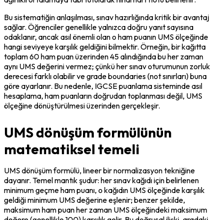
Bu sistematiğin anlaşılması, sınav hazırlığında kritik bir avantaj 
sağlar. Öğrenciler genellikle yalnızca doğru yanıt sayısına 
odaklanır, ancak asıl önemli olan o ham puanın UMS ölçeğinde 
hangi seviyeye karşılık geldiğini bilmektir. Örneğin, bir kağıtta 
toplam 60 ham puan üzerinden 45 alındığında bu her zaman 
aynı UMS değerini vermez; çünkü her sınav oturumunun zorluk 
derecesi farklı olabilir ve grade boundaries (not sınırları) buna 
göre ayarlanır. Bu nedenle, IGCSE puanlama sisteminde asıl 
hesaplama, ham puanların doğrudan toplanması değil, UMS 
ölçeğine dönüştürülmesi üzerinden gerçekleşir.
UMS dönüşüm formülünün
matematiksel temeli
UMS dönüşüm formülü, lineer bir normalizasyon tekniğine 
dayanır. Temel mantık şudur: her sınav kağıdı için belirlenen 
minimum geçme ham puanı, o kağıdın UMS ölçeğinde karşılık 
geldiği minimum UMS değerine eşlenir; benzer şekilde, 
maksimum ham puan her zaman UMS ölçeğindeki maksimum 
değere (genellikle 100) karşılık gelir. Bu doğrusal ilişki, aradaki 