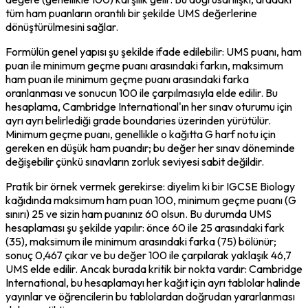
tüm ham puanların orantılı bir şekilde UMS değerlerine 
dönüştürülmesini sağlar.
Formülün genel yapısı şu şekilde ifade edilebilir: UMS puanı, ham 
puan ile minimum geçme puanı arasındaki farkın, maksimum 
ham puan ile minimum geçme puanı arasındaki farka 
oranlanması ve sonucun 100 ile çarpılmasıyla elde edilir. Bu 
hesaplama, Cambridge International'ın her sınav oturumu için 
ayrı ayrı belirlediği grade boundaries üzerinden yürütülür. 
Minimum geçme puanı, genellikle o kağıtta G harf notu için 
gereken en düşük ham puandır; bu değer her sınav döneminde 
değişebilir çünkü sınavların zorluk seviyesi sabit değildir.
Pratik bir örnek vermek gerekirse: diyelim ki bir IGCSE Biology 
kağıdında maksimum ham puan 100, minimum geçme puanı (G 
sınırı) 25 ve sizin ham puanınız 60 olsun. Bu durumda UMS 
hesaplaması şu şekilde yapılır: önce 60 ile 25 arasındaki fark 
(35), maksimum ile minimum arasındaki farka (75) bölünür; 
sonuç 0,467 çıkar ve bu değer 100 ile çarpılarak yaklaşık 46,7 
UMS elde edilir. Ancak burada kritik bir nokta vardır: Cambridge 
International, bu hesaplamayı her kağıt için ayrı tablolar halinde 
yayınlar ve öğrencilerin bu tablolardan doğrudan yararlanması 