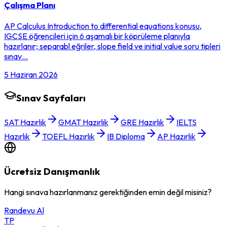
Çalışma Planı
AP Calculus Introduction to differential equations konusu,
IGCSE öğrencileri için 6 aşamalı bir köprüleme planıyla
hazırlanır; separabl eğriler, slope field ve initial value soru tipleri
sınav…
5 Haziran 2026
Sınav Sayfaları
SAT Hazırlık
GMAT Hazırlık
GRE Hazırlık
IELTS
Hazırlık
TOEFL Hazırlık
IB Diploma
AP Hazırlık
Ücretsiz Danışmanlık
Hangi sınava hazırlanmanız gerektiğinden emin değil misiniz?
Randevu Al
TP