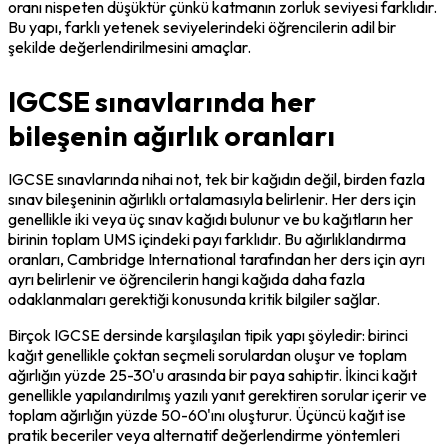
oranı nispeten düşüktür çünkü katmanın zorluk seviyesi farklıdır. 
Bu yapı, farklı yetenek seviyelerindeki öğrencilerin adil bir 
şekilde değerlendirilmesini amaçlar.
IGCSE sınavlarında her
bileşenin ağırlık oranları
IGCSE sınavlarında nihai not, tek bir kağıdın değil, birden fazla 
sınav bileşeninin ağırlıklı ortalamasıyla belirlenir. Her ders için 
genellikle iki veya üç sınav kağıdı bulunur ve bu kağıtların her 
birinin toplam UMS içindeki payı farklıdır. Bu ağırlıklandırma 
oranları, Cambridge International tarafından her ders için ayrı 
ayrı belirlenir ve öğrencilerin hangi kağıda daha fazla 
odaklanmaları gerektiği konusunda kritik bilgiler sağlar.
Birçok IGCSE dersinde karşılaşılan tipik yapı şöyledir: birinci 
kağıt genellikle çoktan seçmeli sorulardan oluşur ve toplam 
ağırlığın yüzde 25-30'u arasında bir paya sahiptir. İkinci kağıt 
genellikle yapılandırılmış yazılı yanıt gerektiren sorular içerir ve 
toplam ağırlığın yüzde 50-60'ını oluşturur. Üçüncü kağıt ise 
pratik beceriler veya alternatif değerlendirme yöntemleri 