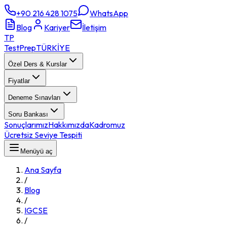
+90 216 428 1075
WhatsApp
Blog
Kariyer
İletişim
TP
TestPrep
TÜRKİYE
Özel Ders & Kurslar
Fiyatlar
Deneme Sınavları
Soru Bankası
Sonuçlarımız
Hakkımızda
Kadromuz
Ücretsiz Seviye Tespiti
Menüyü aç
Ana Sayfa
/
Blog
/
IGCSE
/