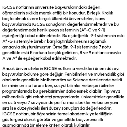
IGCSE notlarının üniversite başvurularındaki değeri, 
öğrencilerin sıklıkla merak ettiği bir konudur. Birleşik Krallık 
başta olmak üzere birçok ülkedeki üniversiteler, lisans 
başvurularında IGCSE sonuçlarını değerlendirmektedir ve bu 
değerlendirmede her iki puan sisteminin (A*-G ve 9-1) 
eşdeğerliği kabul edilmektedir. Bu eşdeğerlik, 9-1 sisteminin eski 
A*-G sistemiyle birebir karşılaştırılabilmesini sağlamak 
amacıyla oluşturulmuştur. Örneğin, 9-1 sisteminde 7 notu 
genellikle eski B notuna karşılık gelirken, 8 ve 9 notları sırasıyla 
A ve A* ile eşdeğer kabul edilmektedir.
Ancak üniversitelerin IGCSE notlarına verdikleri önem düzeyi 
başvurulan bölüme göre değişir. Fen bilimleri ve mühendislik gibi 
alanlarda genellikle Mathematics ve Science derslerinde belirli 
bir minimum not aranırken, sosyal bilimler ve beşeri bilimler 
programlarında bu gereksinimler daha esnek olabilir. Tıp veya 
mühendislik gibi rekabetçi programlarda, üniversiteler genellikle 
en az 6 veya 7 seviyesinde performans bekler ve bunun yanı 
sıra lise düzeyindeki ileri düzey sonuçları da değerlendirir. 
IGCSE notları, bir öğrencinin temel akademik yeterliliğinin 
göstergesi olarak görülür ve genellikle başvurunun ilk 
aşamalarında bir eleme kriteri olarak kullanılır.