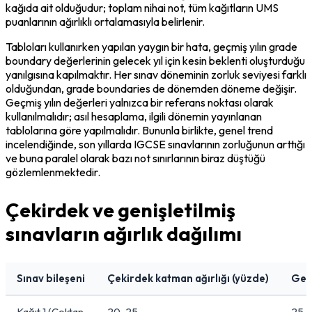
kağıda ait olduğudur; toplam nihai not, tüm kağıtların UMS 
puanlarının ağırlıklı ortalamasıyla belirlenir.
Tabloları kullanırken yapılan yaygın bir hata, geçmiş yılın grade 
boundary değerlerinin gelecek yıl için kesin beklenti oluşturduğu 
yanılgısına kapılmaktır. Her sınav döneminin zorluk seviyesi farklı 
olduğundan, grade boundaries de dönemden döneme değişir. 
Geçmiş yılın değerleri yalnızca bir referans noktası olarak 
kullanılmalıdır; asıl hesaplama, ilgili dönemin yayınlanan 
tablolarına göre yapılmalıdır. Bununla birlikte, genel trend 
incelendiğinde, son yıllarda IGCSE sınavlarının zorluğunun arttığı 
ve buna paralel olarak bazı not sınırlarının biraz düştüğü 
gözlemlenmektedir.
Çekirdek ve genişletilmiş
sınavların ağırlık dağılımı
Sınav bileşeni
Çekirdek katman ağırlığı (yüzde)
Geni
Kağıt 1 (Çoktan
20-25
25-