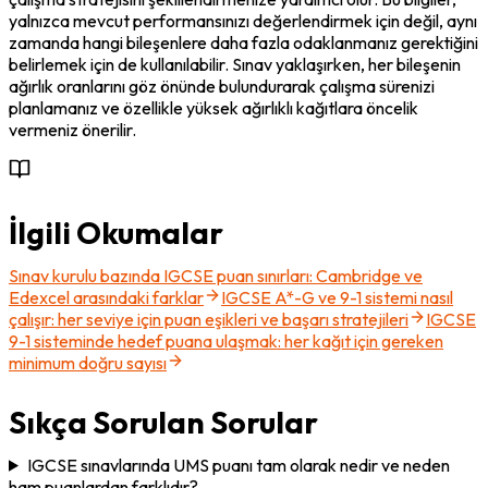
yalnızca mevcut performansınızı değerlendirmek için değil, aynı 
zamanda hangi bileşenlere daha fazla odaklanmanız gerektiğini 
belirlemek için de kullanılabilir. Sınav yaklaşırken, her bileşenin 
ağırlık oranlarını göz önünde bulundurarak çalışma sürenizi 
planlamanız ve özellikle yüksek ağırlıklı kağıtlara öncelik 
vermeniz önerilir.
İlgili Okumalar
Sınav kurulu bazında IGCSE puan sınırları: Cambridge ve
Edexcel arasındaki farklar
IGCSE A*-G ve 9-1 sistemi nasıl
çalışır: her seviye için puan eşikleri ve başarı stratejileri
IGCSE
9-1 sisteminde hedef puana ulaşmak: her kağıt için gereken
minimum doğru sayısı
Sıkça Sorulan Sorular
IGCSE sınavlarında UMS puanı tam olarak nedir ve neden
ham puanlardan farklıdır?