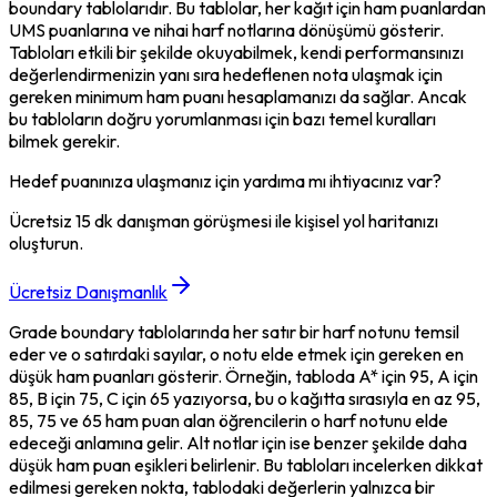
boundary tablolarıdır. Bu tablolar, her kağıt için ham puanlardan 
UMS puanlarına ve nihai harf notlarına dönüşümü gösterir. 
Tabloları etkili bir şekilde okuyabilmek, kendi performansınızı 
değerlendirmenizin yanı sıra hedeflenen nota ulaşmak için 
gereken minimum ham puanı hesaplamanızı da sağlar. Ancak 
bu tabloların doğru yorumlanması için bazı temel kuralları 
bilmek gerekir.
Hedef puanınıza ulaşmanız için yardıma mı ihtiyacınız var?
Ücretsiz 15 dk danışman görüşmesi ile kişisel yol haritanızı
oluşturun.
Ücretsiz Danışmanlık
Grade boundary tablolarında her satır bir harf notunu temsil 
eder ve o satırdaki sayılar, o notu elde etmek için gereken en 
düşük ham puanları gösterir. Örneğin, tabloda A* için 95, A için 
85, B için 75, C için 65 yazıyorsa, bu o kağıtta sırasıyla en az 95, 
85, 75 ve 65 ham puan alan öğrencilerin o harf notunu elde 
edeceği anlamına gelir. Alt notlar için ise benzer şekilde daha 
düşük ham puan eşikleri belirlenir. Bu tabloları incelerken dikkat 
edilmesi gereken nokta, tablodaki değerlerin yalnızca bir 