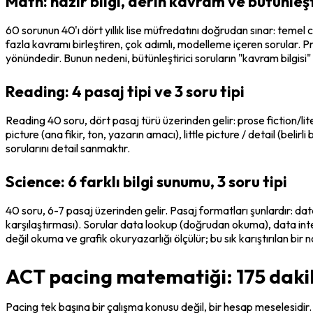
Math: hazır bilgi, derin kavram ve bütünleşt
60 sorunun 40'ı dört yıllık lise müfredatını doğrudan sınar: temel 
fazla kavramı birleştiren, çok adımlı, modelleme içeren sorular. Pra
yönündedir. Bunun nedeni, bütünleştirici soruların "kavram bilgisi"
Reading: 4 pasaj tipi ve 3 soru tipi
Reading 40 soru, dört pasaj türü üzerinden gelir: prose fiction/lite
picture
 (ana fikir, ton, yazarın amacı), 
little picture / detail
 (belirli
sorularını detail sanmaktır.
Science: 6 farklı bilgi sunumu, 3 soru tipi
40 soru, 6-7 pasaj üzerinden gelir. Pasaj formatları şunlardır: da
karşılaştırması). Sorular data lookup (doğrudan okuma), data inter
değil okuma ve grafik okuryazarlığı ölçülür; bu sık karıştırılan bir n
ACT pacing matematiği: 175 dakik
Pacing tek başına bir çalışma konusu değil, bir hesap meselesidir