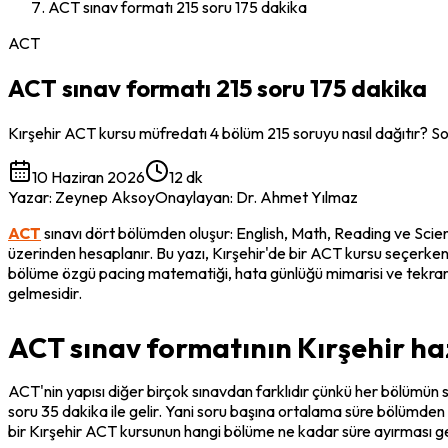
ACT sınav formatı 215 soru 175 dakika
ACT
ACT sınav formatı 215 soru 175 dakika
Kırşehir ACT kursu müfredatı 4 bölüm 215 soruyu nasıl dağıtır? Sor
10 Haziran 2026
12 dk
Yazar
:
Zeynep Aksoy
Onaylayan
:
Dr. Ahmet Yılmaz
ACT
 sınavı dört bölümden oluşur: English, Math, Reading ve Scie
üzerinden hesaplanır. Bu yazı, Kırşehir'de bir ACT kursu seçerken 
bölüme özgü pacing matematiği, hata günlüğü mimarisi ve tekrar 
gelmesidir.
ACT sınav formatının Kırşehir hazı
ACT'nin yapısı diğer birçok sınavdan farklıdır çünkü her bölümün 
soru 35 dakika ile gelir. Yani soru başına ortalama süre bölümden 
bir Kırşehir ACT kursunun hangi bölüme ne kadar süre ayırması ger