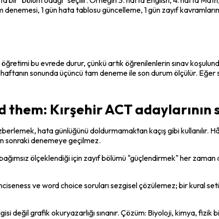
enemesi, 1 gün hata tablosu güncelleme, 1 gün zayıf kavramların te
ğretimi bu evrede durur, çünkü artık öğrenilenlerin sınav koşulund
 haftanın sonunda üçüncü tam deneme ile son durum ölçülür. Eğer son 
 them: Kırşehir ACT adaylarının s
zberlemek, hata günlüğünü doldurmamaktan kaçış gibi kullanılır. Hâl
n sonraki denemeye geçilmez.
bağımsız ölçeklendiği için zayıf bölümü "güçlendirmek" her zaman da
nciseness ve word choice soruları sezgisel çözülemez; bir kural seti 
ilgisi değil grafik okuryazarlığı sınanır. Çözüm: Biyoloji, kimya, fizik b