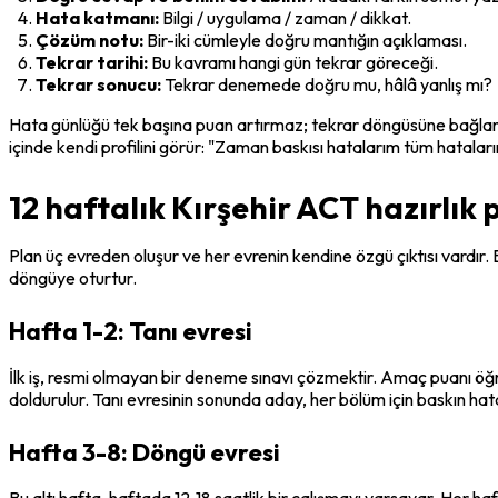
Hata katmanı:
 Bilgi / uygulama / zaman / dikkat.
Çözüm notu:
 Bir-iki cümleyle doğru mantığın açıklaması.
Tekrar tarihi:
 Bu kavramı hangi gün tekrar göreceği.
Tekrar sonucu:
 Tekrar denemede doğru mu, hâlâ yanlış mı?
Hata günlüğü tek başına puan artırmaz; tekrar döngüsüne bağlandı
içinde kendi profilini görür: "Zaman baskısı hatalarım tüm hatalar
12 haftalık Kırşehir ACT hazırlık 
Plan üç evreden oluşur ve her evrenin kendine özgü çıktısı vardır. Bu
döngüye oturtur.
Hafta 1-2: Tanı evresi
İlk iş, resmi olmayan bir deneme sınavı çözmektir. Amaç puanı öğre
doldurulur. Tanı evresinin sonunda aday, her bölüm için 
baskın hat
Hafta 3-8: Döngü evresi
Bu altı hafta, haftada 12-18 saatlik bir çalışmayı varsayar. Her haf