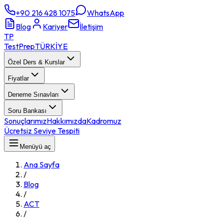
+90 216 428 1075
WhatsApp
Blog
Kariyer
İletişim
TP
TestPrep
TÜRKİYE
Özel Ders & Kurslar
Fiyatlar
Deneme Sınavları
Soru Bankası
Sonuçlarımız
Hakkımızda
Kadromuz
Ücretsiz Seviye Tespiti
Menüyü aç
Ana Sayfa
/
Blog
/
ACT
/