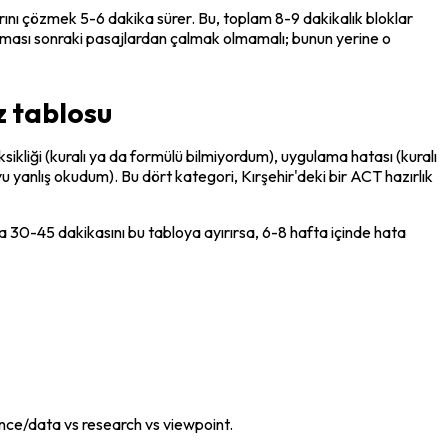
ını çözmek 5-6 dakika sürer. Bu, toplam 8-9 dakikalık bloklar 
ması sonraki pasajlardan çalmak olmamalı; bunun yerine o 
z tablosu
ksikliği
 (kuralı ya da formülü bilmiyordum), 
uygulama hatası
 (kuralı 
yu yanlış okudum). Bu dört kategori, Kırşehir'deki bir ACT hazırlık 
 30-45 dakikasını bu tabloya ayırırsa, 6-8 hafta içinde hata 
ience/data vs research vs viewpoint.