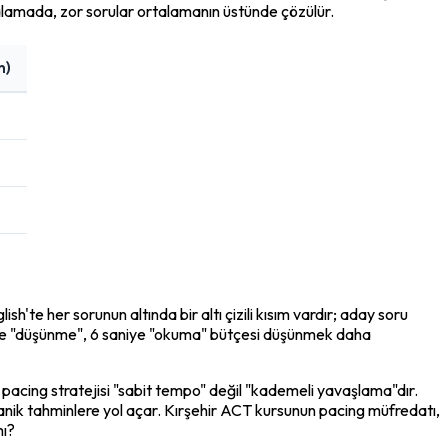
talamada, zor sorular ortalamanın üstünde çözülür.
n)
'te her sorunun altında bir altı çizili kısım vardır; aday soru 
iye "düşünme", 6 saniye "okuma" bütçesi düşünmek daha 
pacing stratejisi "sabit tempo" değil "kademeli yavaşlama"dır. 
nik tahminlere yol açar. Kırşehir ACT kursunun pacing müfredatı, 
mı?