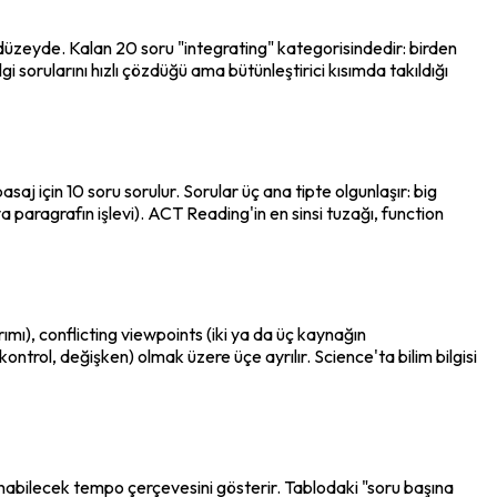
 düzeyde. Kalan 20 soru "integrating" kategorisindedir: birden 
i sorularını hızlı çözdüğü ama bütünleştirici kısımda takıldığı 
aj için 10 soru sorulur. Sorular üç ana tipte olgunlaşır: 
big 
a paragrafın işlevi). ACT Reading'in en sinsi tuzağı, function 
mı), conflicting viewpoints (iki ya da üç kaynağın 
trol, değişken) olmak üzere üçe ayrılır. Science'ta bilim bilgisi 
ınabilecek tempo çerçevesini gösterir. Tablodaki "soru başına 