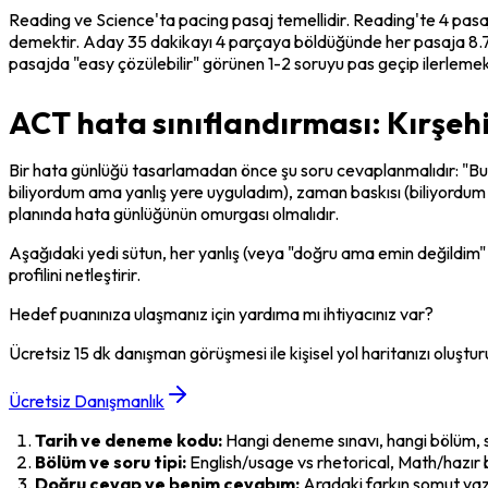
Reading ve Science'ta pacing pasaj temellidir. Reading'te 4 pasaj
demektir. Aday 35 dakikayı 4 parçaya böldüğünde her pasaja 8.75
pasajda "easy çözülebilir" görünen 1-2 soruyu pas geçip ilerlemek 
ACT hata sınıflandırması: Kırşehi
Bir hata günlüğü tasarlamadan önce şu soru cevaplanmalıdır: "B
biliyordum ama yanlış yere uyguladım), 
zaman baskısı
 (biliyordum
planında hata günlüğünün omurgası olmalıdır.
Aşağıdaki yedi sütun, her yanlış (veya "doğru ama emin değildim" 
profilini netleştirir.
Hedef puanınıza ulaşmanız için yardıma mı ihtiyacınız var?
Ücretsiz 15 dk danışman görüşmesi ile kişisel yol haritanızı oluştur
Ücretsiz Danışmanlık
Tarih ve deneme kodu:
 Hangi deneme sınavı, hangi bölüm, 
Bölüm ve soru tipi:
 English/usage vs rhetorical, Math/hazır b
Doğru cevap ve benim cevabım:
 Aradaki farkın somut yaz