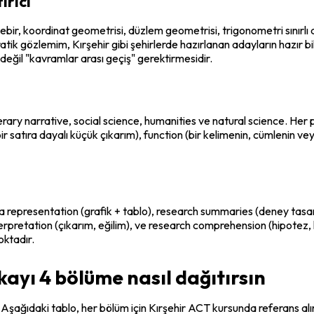
irici
cebir, koordinat geometrisi, düzlem geometrisi, trigonometri sınırlı
tik gözlemim, Kırşehir gibi şehirlerde hazırlanan adayların hazır bilg
 değil "kavramlar arası geçiş" gerektirmesidir.
rary narrative, social science, humanities ve natural science. Her pas
 bir satıra dayalı küçük çıkarım), 
function
 (bir kelimenin, cümlenin vey
ta representation (grafik + tablo), research summaries (deney tasarı
pretation (çıkarım, eğilim), ve research comprehension (hipotez, kon
oktadır.
ayı 4 bölüme nasıl dağıtırsın
. Aşağıdaki tablo, her bölüm için Kırşehir ACT kursunda referans al