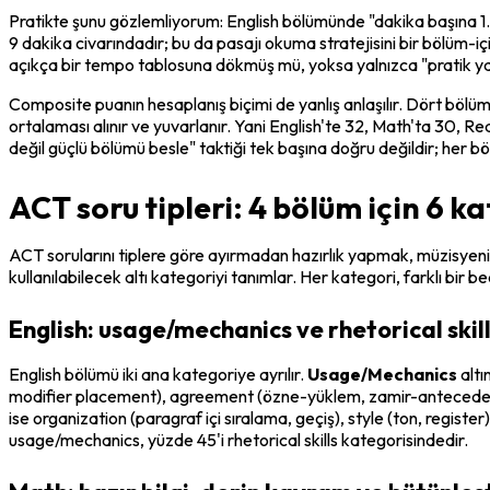
Pratikte şunu gözlemliyorum: English bölümünde "dakika başına 1.
9 dakika civarındadır; bu da pasajı okuma stratejisini bir bölüm-içi
açıkça bir tempo tablosuna dökmüş mü, yoksa yalnızca "pratik ya
Composite puanın hesaplanış biçimi de yanlış anlaşılır. Dört bölü
ortalaması alınır ve yuvarlanır. Yani English'te 32, Math'ta 30,
değil güçlü bölümü besle" taktiği tek başına doğru değildir; her 
ACT soru tipleri: 4 bölüm için 6 k
ACT sorularını tiplere göre ayırmadan hazırlık yapmak, müzisyeni
kullanılabilecek altı kategoriyi tanımlar. Her kategori, farklı bir bec
English: usage/mechanics ve rhetorical skil
English bölümü iki ana kategoriye ayrılır. 
Usage/Mechanics
 alt
modifier placement), agreement (özne-yüklem, zamir-antecedent), 
ise organization (paragraf içi sıralama, geçiş), style (ton, regist
usage/mechanics, yüzde 45'i rhetorical skills kategorisindedir.