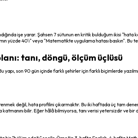
ğında işe yarar. Şahsen 7 sütunun en kritik bulduğum ikisi "hata 
ımın yüzde 40'ı" veya "Matematikte uygulama hatası baskın". Bu tespi
planı: tanı, döngü, ölçüm üçlüsü
 yapı, son 90 gün içinde farklı şehirler için farklı biçimlerde yazılm
nmek değil, hata profilini çıkarmaktır. Bu iki haftada üç tam deneme
a katmanını
 bilir. Eğer hâlâ bilmiyorsa, tanı verisi yetersizdir ve b
ta bir "bölüm odağı" seçilir. Örneğin 3. hafta English, 4. hafta Math,