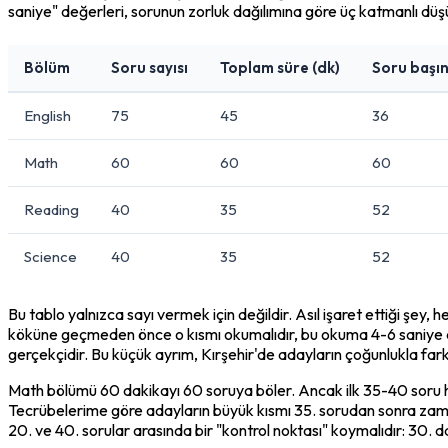
saniye" değerleri, sorunun zorluk dağılımına göre üç katmanlı düş
Bölüm
Soru sayısı
Toplam süre (dk)
Soru başın
English
75
45
36
Math
60
60
60
Reading
40
35
52
Science
40
35
52
Bu tablo yalnızca sayı vermek için değildir. Asıl işaret ettiği şey,
köküne geçmeden önce o kısmı okumalıdır, bu okuma 4-6 saniye al
gerçekçidir. Bu küçük ayrım, Kırşehir'de adayların çoğunlukla far
Math bölümü 60 dakikayı 60 soruya böler. Ancak ilk 35-40 soru hazı
Tecrübelerime göre adayların büyük kısmı 35. sorudan sonra zaman
20. ve 40. sorular arasında bir "kontrol noktası" koymalıdır: 30. 