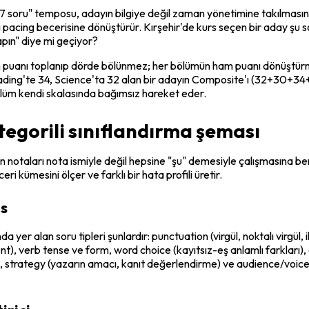
7 soru" temposu, adayın bilgiye değil zaman yönetimine takılmasın
 
pacing
 becerisine dönüştürür. Kırşehir'de kurs seçen bir aday şu s
pın" diye mi geçiyor?
m puanı toplanıp dörde bölünmez; her bölümün ham puanı dönüştürme t
 Reading'te 34, Science'ta 32 alan bir adayın Composite'ı (32+30+34
bölüm kendi skalasında bağımsız hareket eder.
ategorili sınıflandırma şeması
n notaları nota ismiyle değil hepsine "şu" demesiyle çalışmasına be
eri kümesini ölçer ve farklı bir hata profili üretir.
ls
ında yer alan soru tipleri şunlardır: punctuation (virgül, noktalı virgül
verb tense ve form, word choice (kayıtsız-eş anlamlı farkları), c
er), strategy (yazarın amacı, kanıt değerlendirme) ve audience/voice s