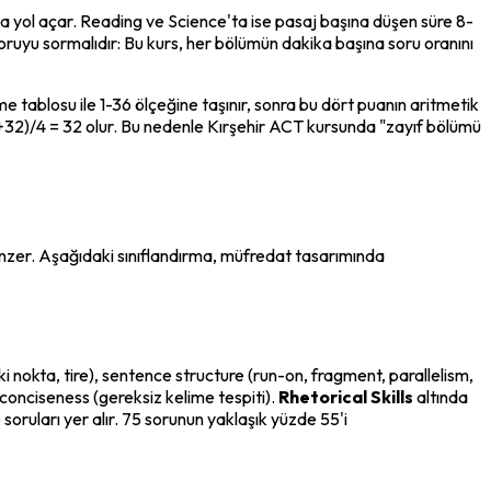
a yol açar. Reading ve Science'ta ise pasaj başına düşen süre 8-
oruyu sormalıdır: Bu kurs, her bölümün dakika başına soru oranını 
ablosu ile 1-36 ölçeğine taşınır, sonra bu dört puanın aritmetik 
+32)/4 = 32 olur. Bu nedenle Kırşehir ACT kursunda "zayıf bölümü 
nzer. Aşağıdaki sınıflandırma, müfredat tasarımında 
, iki nokta, tire), sentence structure (run-on, fragment, parallelism, 
onciseness (gereksiz kelime tespiti). 
Rhetorical Skills
 altında 
oruları yer alır. 75 sorunun yaklaşık yüzde 55'i 