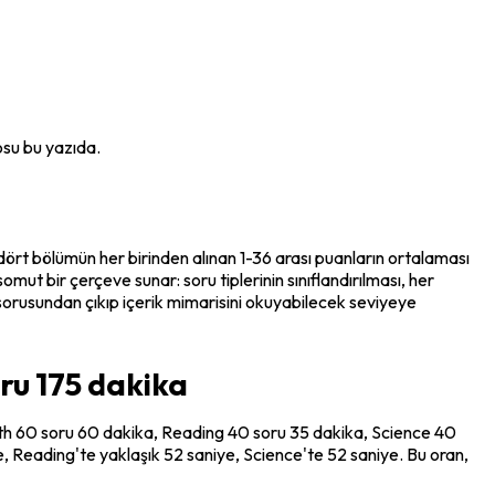
osu bu yazıda.
ört bölümün her birinden alınan 1-36 arası puanların ortalaması 
t bir çerçeve sunar: soru tiplerinin sınıflandırılması, her 
sorusundan çıkıp 
içerik mimarisini
 okuyabilecek seviyeye 
oru 175 dakika
Math 60 soru 60 dakika, Reading 40 soru 35 dakika, Science 40 
, Reading'te yaklaşık 52 saniye, Science'te 52 saniye. Bu oran, 