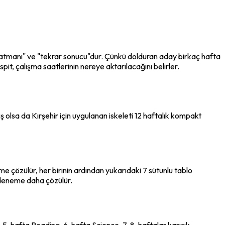
katmanı" ve "tekrar sonucu"dur. Çünkü dolduran aday birkaç hafta 
t, çalışma saatlerinin nereye aktarılacağını belirler.
ış olsa da Kırşehir için uygulanan iskeleti 12 haftalık kompakt 
 çözülür, her birinin ardından yukarıdaki 7 sütunlu tablo 
ir deneme daha çözülür.
 5. hafta Reading, 6. hafta Science, 7-8. haftalar karışık 