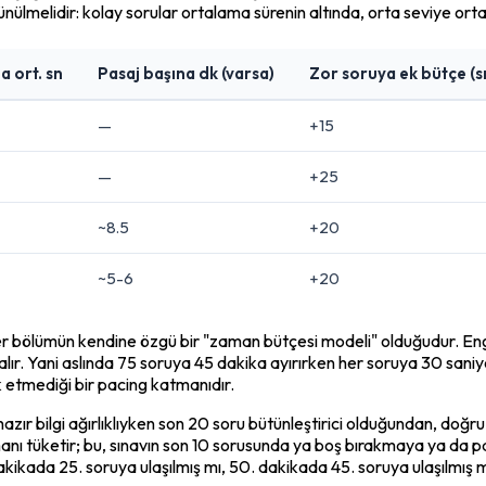
ünülmelidir: kolay sorular ortalama sürenin altında, orta seviye or
a ort. sn
Pasaj başına dk (varsa)
Zor soruya ek bütçe (s
—
+15
—
+25
~8.5
+20
~5-6
+20
 her bölümün kendine özgü bir "zaman bütçesi modeli" olduğudur. English
ır. Yani aslında 75 soruya 45 dakika ayırırken her soruya 30 san
k etmediği bir pacing katmanıdır.
r bilgi ağırlıklıyken son 20 soru bütünleştirici olduğundan, doğru 
ı tüketir; bu, sınavın son 10 sorusunda ya boş bırakmaya ya da pa
dakikada 25. soruya ulaşılmış mı, 50. dakikada 45. soruya ulaşılmış 