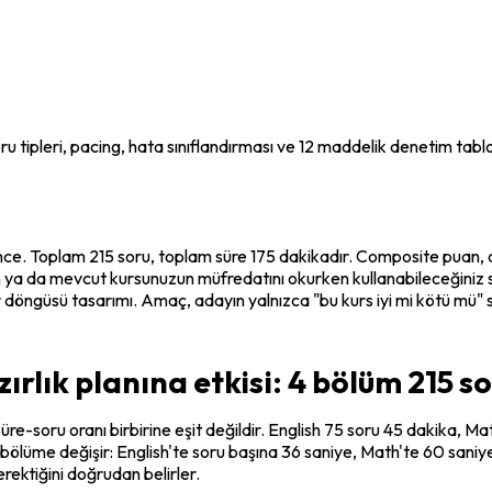
u tipleri, pacing, hata sınıflandırması ve 12 maddelik denetim tabl
nce. Toplam 215 soru, toplam süre 175 dakikadır. Composite puan, d
ya da mevcut kursunuzun müfredatını okurken kullanabileceğiniz somu
döngüsü tasarımı. Amaç, adayın yalnızca "bu kurs iyi mi kötü mü" 
rlık planına etkisi: 4 bölüm 215 s
süre-soru oranı birbirine eşit değildir. English 75 soru 45 dakika, 
bölüme değişir: English'te soru başına 36 saniye, Math'te 60 saniye
ektiğini doğrudan belirler.