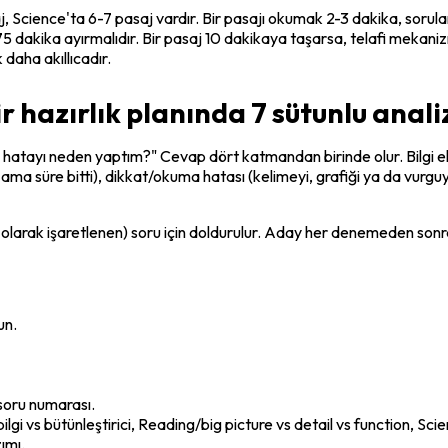
, Science'ta 6-7 pasaj vardır. Bir pasajı okumak 2-3 dakika, sorular
 dakika ayırmalıdır. Bir pasaj 10 dakikaya taşarsa, telafi mekaniz
daha akıllıcadır.
r hazırlık planında 7 sütunlu anali
u hatayı neden yaptım?" Cevap dört katmandan birinde olur. 
Bilgi e
 ama süre bitti), 
dikkat/okuma hatası
 (kelimeyi, grafiği ya da vurgu
olarak işaretlenen) soru için doldurulur. Aday her denemeden sonra
un.
soru numarası.
ilgi vs bütünleştirici, Reading/big picture vs detail vs function, Sc
ımı.