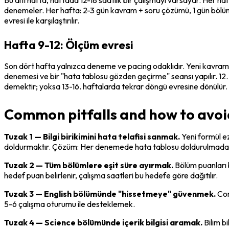
denemeler. Her hafta: 2-3 gün kavram + soru çözümü, 1 gün bölüm d
evresi ile karşılaştırılır.
Hafta 9-12: Ölçüm evresi
Son dört hafta yalnızca deneme ve pacing odaklıdır. Yeni kavram ö
denemesi ve bir "hata tablosu gözden geçirme" seansı yapılır. 12.
demektir; yoksa 13-16. haftalarda tekrar döngü evresine dönülür.
Common pitfalls and how to avoid
Tuzak 1 — Bilgi birikimini hata telafisi sanmak.
 Yeni formül e
doldurmaktır. Çözüm: Her denemede hata tablosu doldurulmada
Tuzak 2 — Tüm bölümlere eşit süre ayırmak.
 Bölüm puanları 
hedef puan belirlenir, çalışma saatleri bu hedefe göre dağıtılır.
Tuzak 3 — English bölümünde "hissetmeye" güvenmek.
 Co
5-6 çalışma oturumu ile desteklemek.
Tuzak 4 — Science bölümünde içerik bilgisi aramak.
 Bilim b