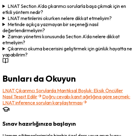
LNAT Section A'da çıkarımcı sorularla başa çıkmak için en
etkili yöntem nedir?
LNAT metinlerini okurken nelere dikkat etmeliyim?
Metinde açıkça yazmayan bir seçeneği nasıl
değerlendirmeliyim?
Zaman yönetimi konusunda Section A'da nelere dikkat
etmeliyim?
Çıkarımcı okuma becerisini geliştirmek için günlük hayatta ne
yapabilirim?
Bunları da Okuyun
LNAT Çıkarımcı Sorularda Mantıksal Boşluk: Eksik Öncüller
Nasıl Tespit Edilir
Doğru cevabı kanıt ağırlığına göre seçmek:
LNAT inference soruları karşılaştırması
Sınav hazırlığınıza başlayın
Uzman eğitmenlerimizle birebir özel ders veya grup kursu