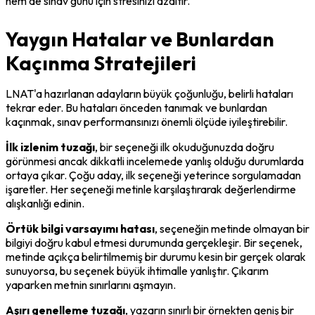
hem de sınav günü için stresinizi azaltır.
Yaygın Hatalar ve Bunlardan
Kaçınma Stratejileri
LNAT'a hazırlanan adayların büyük çoğunluğu, belirli hataları 
tekrar eder. Bu hataları önceden tanımak ve bunlardan 
kaçınmak, sınav performansınızı önemli ölçüde iyileştirebilir.
İlk izlenim tuzağı
, bir seçeneği ilk okuduğunuzda doğru 
görünmesi ancak dikkatli incelemede yanlış olduğu durumlarda 
ortaya çıkar. Çoğu aday, ilk seçeneği yeterince sorgulamadan 
işaretler. Her seçeneği metinle karşılaştırarak değerlendirme 
alışkanlığı edinin.
Örtük bilgi varsayımı hatası
, seçeneğin metinde olmayan bir 
bilgiyi doğru kabul etmesi durumunda gerçekleşir. Bir seçenek, 
metinde açıkça belirtilmemiş bir durumu kesin bir gerçek olarak 
sunuyorsa, bu seçenek büyük ihtimalle yanlıştır. Çıkarım 
yaparken metnin sınırlarını aşmayın.
Aşırı genelleme tuzağı
, yazarın sınırlı bir örnekten geniş bir 