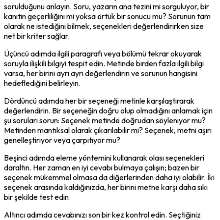
sorulduğunu anlayın. Soru, yazarın ana tezini mi sorguluyor, bir 
kanıtın geçerliliğini mi yoksa örtük bir sonucu mu? Sorunun tam 
olarak ne istediğini bilmek, seçenekleri değerlendirirken size 
net bir kriter sağlar.
Üçüncü adımda ilgili paragrafı veya bölümü tekrar okuyarak 
soruyla ilişkili bilgiyi tespit edin. Metinde birden fazla ilgili bilgi 
varsa, her birini ayrı ayrı değerlendirin ve sorunun hangisini 
hedeflediğini belirleyin.
Dördüncü adımda her bir seçeneği metinle karşılaştırarak 
değerlendirin. Bir seçeneğin doğru olup olmadığını anlamak için 
şu soruları sorun: Seçenek metinde doğrudan söyleniyor mu? 
Metinden mantıksal olarak çıkarılabilir mi? Seçenek, metni aşırı 
genelleştiriyor veya çarpıtıyor mu?
Beşinci adımda eleme yöntemini kullanarak olası seçenekleri 
daraltın. Her zaman en iyi cevabı bulmaya çalışın; bazen bir 
seçenek mükemmel olmasa da diğerlerinden daha iyi olabilir. İki 
seçenek arasında kaldığınızda, her birini metne karşı daha sıkı 
bir şekilde test edin.
Altıncı adımda cevabınızı son bir kez kontrol edin. Seçtiğiniz 