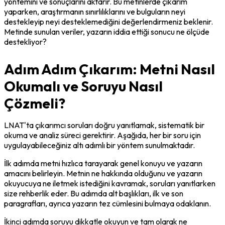
yöntemini ve sonuçlarını aktarır. Bu metinlerde çıkarım 
yaparken, araştırmanın sınırlılıklarını ve bulguların neyi 
destekleyip neyi desteklemediğini değerlendirmeniz beklenir. 
Metinde sunulan veriler, yazarın iddia ettiği sonucu ne ölçüde 
destekliyor?
Adım Adım Çıkarım: Metni Nasıl
Okumalı ve Soruyu Nasıl
Çözmeli?
LNAT'ta çıkarımcı soruları doğru yanıtlamak, sistematik bir 
okuma ve analiz süreci gerektirir. Aşağıda, her bir soru için 
uygulayabileceğiniz altı adımlı bir yöntem sunulmaktadır.
İlk adımda metni hızlıca tarayarak genel konuyu ve yazarın 
amacını belirleyin. Metnin ne hakkında olduğunu ve yazarın 
okuyucuya ne iletmek istediğini kavramak, soruları yanıtlarken 
size rehberlik eder. Bu adımda alt başlıkları, ilk ve son 
paragrafları, ayrıca yazarın tez cümlesini bulmaya odaklanın.
İkinci adımda soruyu dikkatle okuyun ve tam olarak ne 