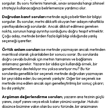
sorgular. Bu soru türlerini tanımak, sınav sırasında hangi zihinsel 
stratejiyi kullanacağınızı belirlemenize yardımcı olur.
Doğrudan kanıt soruları
 metinde açıkça belirtilen bir bilgiyi 
sorgular. Bu sorular, metni dikkatli okuyan her adayın rahatlıkla 
yanıtlayabileceği sorulardır. Ancak dikkat edilmesi gereken 
nokta, sorunun hangi ayrıntıyı sorduğunu doğru tespit etmektir. 
Çoğu aday, metinde birden fazla ilgili bilgi olduğunda yanlış 
seçeneği işaretler.
Örtük anlam soruları
 ise metinde yazmayan ancak metinden 
mantıksal olarak çıkarılabilen bir sonucu sorar. Bu sorularda 
doğru cevabı bulmak için metnin tamamını ve bağlamını 
anlamanız gerekir. Yazarın bir iddia için kullandığı örnek, bir 
genellemeyi destekliyor mu yoksa sınırlıyor mu? Bu tür 
sorularda genellikle bir seçenek metinde doğrudan yazmayan 
bir şeyi iddia eder; bu seçenek yanlıştır. Diğer bir seçenek ise 
metinde ima edilen ancak aşırı genelleştirilmiş bir sonuç çıkarır; 
bu da yanlıştır.
Argüman değerlendirme soruları
, yazarın ana tezinin güçlü 
yanını, zayıf yanını veya eksik kalan yönünü sorgular. Hukuki 
düşünce biçimine yakın olan bu soru türünde, bir argümanın 