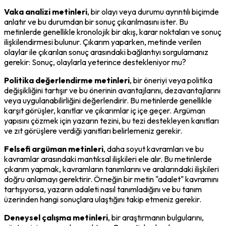
Vaka analizi metinleri
, bir olayı veya durumu ayrıntılı biçimde 
anlatır ve bu durumdan bir sonuç çıkarılmasını ister. Bu 
metinlerde genellikle kronolojik bir akış, karar noktaları ve sonuç 
ilişkilendirmesi bulunur. Çıkarım yaparken, metinde verilen 
olaylar ile çıkarılan sonuç arasındaki bağlantıyı sorgulamanız 
gerekir: Sonuç, olaylarla yeterince destekleniyor mu?
Politika değerlendirme metinleri
, bir öneriyi veya politika 
değişikliğini tartışır ve bu önerinin avantajlarını, dezavantajlarını 
veya uygulanabilirliğini değerlendirir. Bu metinlerde genellikle 
karşıt görüşler, kanıtlar ve çıkarımlar iç içe geçer. Argüman 
yapısını çözmek için yazarın tezini, bu tezi destekleyen kanıtları 
ve zıt görüşlere verdiği yanıtları belirlemeniz gerekir.
Felsefi argüman metinleri
, daha soyut kavramları ve bu 
kavramlar arasındaki mantıksal ilişkileri ele alır. Bu metinlerde 
çıkarım yapmak, kavramların tanımlarını ve aralarındaki ilişkileri 
doğru anlamayı gerektirir. Örneğin bir metin "adalet" kavramını 
tartışıyorsa, yazarın adaleti nasıl tanımladığını ve bu tanım 
üzerinden hangi sonuçlara ulaştığını takip etmeniz gerekir.
Deneysel çalışma metinleri
, bir araştırmanın bulgularını, 