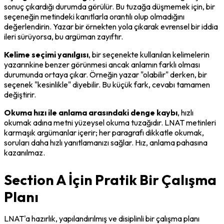
sonuç çıkardığı durumda görülür. Bu tuzağa düşmemek için, bir 
seçeneğin metindeki kanıtlarla orantılı olup olmadığını 
değerlendirin. Yazar bir örnekten yola çıkarak evrensel bir iddia 
ileri sürüyorsa, bu argüman zayıftır.
Kelime seçimi yanılgısı
, bir seçenekte kullanılan kelimelerin 
yazarınkine benzer görünmesi ancak anlamın farklı olması 
durumunda ortaya çıkar. Örneğin yazar "olabilir" derken, bir 
seçenek "kesinlikle" diyebilir. Bu küçük fark, cevabı tamamen 
değiştirir.
Okuma hızı ile anlama arasındaki denge kaybı
, hızlı 
okumak adına metni yüzeysel okuma tuzağıdır. LNAT metinleri 
karmaşık argümanlar içerir; her paragrafı dikkatle okumak, 
soruları daha hızlı yanıtlamanızı sağlar. Hız, anlama pahasına 
kazanılmaz.
Section A İçin Pratik Bir Çalışma
Planı
LNAT'a hazırlık, yapılandırılmış ve disiplinli bir çalışma planı 