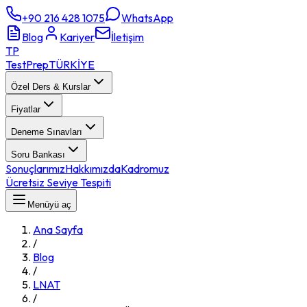
+90 216 428 1075
WhatsApp
Blog
Kariyer
İletişim
TP
TestPrep
TÜRKİYE
Özel Ders & Kurslar
Fiyatlar
Deneme Sınavları
Soru Bankası
Sonuçlarımız
Hakkımızda
Kadromuz
Ücretsiz Seviye Tespiti
Menüyü aç
Ana Sayfa
/
Blog
/
LNAT
/