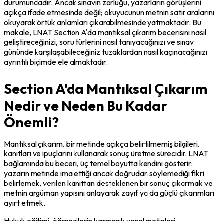
durumundadır. Ancak sınavın zorluğu, yazarların görüşlerini 
açıkça ifade etmesinde değil; okuyucunun metnin satır aralarını 
okuyarak örtük anlamları çıkarabilmesinde yatmaktadır. Bu 
makale, LNAT Section A'da mantıksal çıkarım becerisini nasıl 
geliştireceğinizi, soru türlerini nasıl tanıyacağınızı ve sınav 
gününde karşılaşabileceğiniz tuzaklardan nasıl kaçınacağınızı 
ayrıntılı biçimde ele almaktadır.
Section A'da Mantıksal Çıkarım
Nedir ve Neden Bu Kadar
Önemli?
Mantıksal çıkarım, bir metinde açıkça belirtilmemiş bilgileri, 
kanıtları ve ipuçlarını kullanarak sonuç üretme sürecidir. LNAT 
bağlamında bu beceri, üç temel boyutta kendini gösterir: 
yazarın metinde ima ettiği ancak doğrudan söylemediği fikri 
belirlemek, verilen kanıttan desteklenen bir sonuç çıkarmak ve 
metnin argüman yapısını anlayarak zayıf ya da güçlü çıkarımları 
ayırt etmek.
Hukuk eğitimi, öğrencilerin karmaşık yasal metinleri 