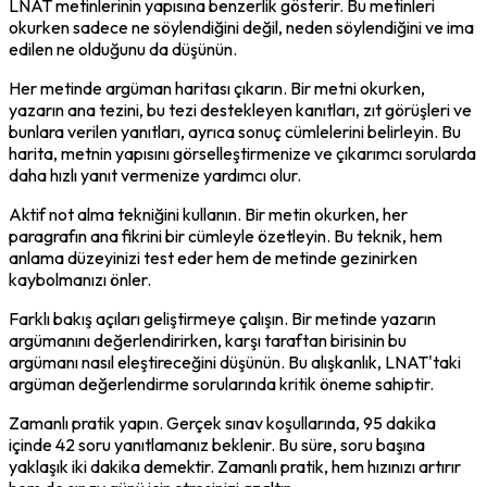
LNAT metinlerinin yapısına benzerlik gösterir. Bu metinleri 
okurken sadece ne söylendiğini değil, neden söylendiğini ve ima 
edilen ne olduğunu da düşünün.
Her metinde argüman haritası çıkarın. Bir metni okurken, 
yazarın ana tezini, bu tezi destekleyen kanıtları, zıt görüşleri ve 
bunlara verilen yanıtları, ayrıca sonuç cümlelerini belirleyin. Bu 
harita, metnin yapısını görselleştirmenize ve çıkarımcı sorularda 
daha hızlı yanıt vermenize yardımcı olur.
Aktif not alma tekniğini kullanın. Bir metin okurken, her 
paragrafın ana fikrini bir cümleyle özetleyin. Bu teknik, hem 
anlama düzeyinizi test eder hem de metinde gezinirken 
kaybolmanızı önler.
Farklı bakış açıları geliştirmeye çalışın. Bir metinde yazarın 
argümanını değerlendirirken, karşı taraftan birisinin bu 
argümanı nasıl eleştireceğini düşünün. Bu alışkanlık, LNAT'taki 
argüman değerlendirme sorularında kritik öneme sahiptir.
Zamanlı pratik yapın. Gerçek sınav koşullarında, 95 dakika 
içinde 42 soru yanıtlamanız beklenir. Bu süre, soru başına 
yaklaşık iki dakika demektir. Zamanlı pratik, hem hızınızı artırır 