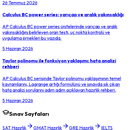
26 Temmuz 2026
Calculus BC power series: yarıçap ve aralık yakınsaklığı
AP Calculus BC power series ünitelerinde yarıçap ve aralık
yakınsaklığını belirleyen oran testi, uç nokta kontrolü ve
uygulama örnekleri bu yazıda.
5 Haziran 2026
Taylor polinomu ile fonksiyon yaklaşımı: hata analizi
rehberi
AP Calculus BC serisinde Taylor polinomu yaklaşımının temel
kavramlarını, Lagrange artığı formülünü ve sınavda sık çıkan
hata analizi sorularını adım adım açıklayan hazırlık rehberi.
5 Haziran 2026
Sınav Sayfaları
SAT Hazırlık
GMAT Hazırlık
GRE Hazırlık
IELTS