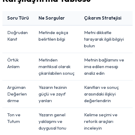
Soru Türü
Ne Sorgular
Çıkarım Stratejisi
Doğrudan
Metinde açıkça
Metni dikkatle
Kanıt
belirtilen bilgi
tarayarak ilgili bilgiyi
bulun
Örtük
Metinden
Metnin bağlamını ve
Anlam
mantıksal olarak
ima edilen mesajı
çıkarılabilen sonuç
analiz edin
Argüman
Yazarın tezinin
Kanıtları ve sonuç
Değerlen
güçlü ve zayıf
arasındaki ilişkiyi
dirme
yanları
değerlendirin
Ton ve
Yazarın genel
Kelime seçimi ve
Tutum
yaklaşımı ve
retorik araçları
duygusal tonu
inceleyin