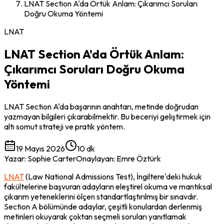
LNAT Section A'da Örtük Anlam: Çıkarımcı Soruları
Doğru Okuma Yöntemi
LNAT
LNAT Section A'da Örtük Anlam:
Çıkarımcı Soruları Doğru Okuma
Yöntemi
LNAT Section A'da başarının anahtarı, metinde doğrudan
yazmayan bilgileri çıkarabilmektir. Bu beceriyi geliştirmek için
altı somut strateji ve pratik yöntem.
19 Mayıs 2026
10 dk
Yazar
:
Sophie Carter
Onaylayan
:
Emre Öztürk
LNAT
 (Law National Admissions Test), İngiltere'deki hukuk 
fakültelerine başvuran adayların eleştirel okuma ve mantıksal 
çıkarım yeteneklerini ölçen standartlaştırılmış bir sınavdır. 
Section A bölümünde adaylar, çeşitli konulardan derlenmiş 
metinleri okuyarak çoktan seçmeli soruları yanıtlamak 