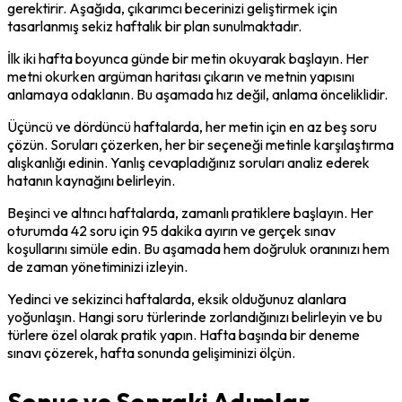
gerektirir. Aşağıda, çıkarımcı becerinizi geliştirmek için 
tasarlanmış sekiz haftalık bir plan sunulmaktadır.
İlk iki hafta boyunca günde bir metin okuyarak başlayın. Her 
metni okurken argüman haritası çıkarın ve metnin yapısını 
anlamaya odaklanın. Bu aşamada hız değil, anlama önceliklidir.
Üçüncü ve dördüncü haftalarda, her metin için en az beş soru 
çözün. Soruları çözerken, her bir seçeneği metinle karşılaştırma 
alışkanlığı edinin. Yanlış cevapladığınız soruları analiz ederek 
hatanın kaynağını belirleyin.
Beşinci ve altıncı haftalarda, zamanlı pratiklere başlayın. Her 
oturumda 42 soru için 95 dakika ayırın ve gerçek sınav 
koşullarını simüle edin. Bu aşamada hem doğruluk oranınızı hem 
de zaman yönetiminizi izleyin.
Yedinci ve sekizinci haftalarda, eksik olduğunuz alanlara 
yoğunlaşın. Hangi soru türlerinde zorlandığınızı belirleyin ve bu 
türlere özel olarak pratik yapın. Hafta başında bir deneme 
sınavı çözerek, hafta sonunda gelişiminizi ölçün.
Sonuç ve Sonraki Adımlar