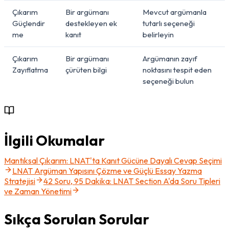
Çıkarım
Bir argümanı
Mevcut argümanla
Güçlendir
destekleyen ek
tutarlı seçeneği
me
kanıt
belirleyin
Çıkarım
Bir argümanı
Argümanın zayıf
Zayıflatma
çürüten bilgi
noktasını tespit eden
seçeneği bulun
İlgili Okumalar
Mantıksal Çıkarım: LNAT'ta Kanıt Gücüne Dayalı Cevap Seçimi
LNAT Argüman Yapısını Çözme ve Güçlü Essay Yazma
Stratejisi
42 Soru, 95 Dakika: LNAT Section A'da Soru Tipleri
ve Zaman Yönetimi
Sıkça Sorulan Sorular