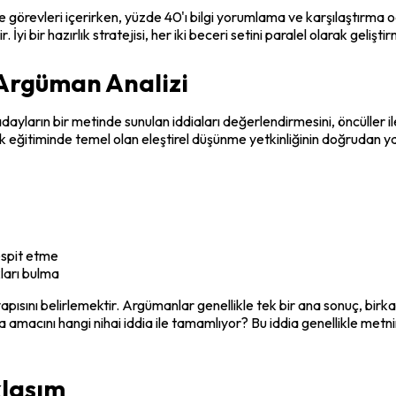
 görevleri içerirken, yüzde 40'ı bilgi yorumlama ve karşılaştırma od
 İyi bir hazırlık stratejisi, her iki beceri setini paralel olarak gelişt
 Argüman Analizi
adayların bir metinde sunulan iddiaları değerlendirmesini, öncüller i
kuk eğitiminde temel olan eleştirel düşünme yetkinliğinin doğrudan y
espit etme
kları bulma
yapısını belirlemektir. Argümanlar genellikle tek bir ana sonuç, birk
 amacını hangi nihai iddia ile tamamlıyor? Bu iddia genellikle met
klaşım