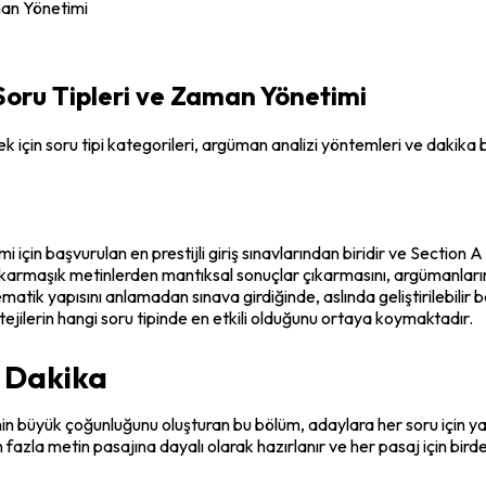
man Yönetimi
Soru Tipleri ve Zaman Yönetimi
 için soru tipi kategorileri, argüman analizi yöntemleri ve dakika b
mi için başvurulan en prestijli giriş sınavlarından biridir ve Sectio
armaşık metinlerden mantıksal sonuçlar çıkarmasını, argümanların zay
tematik yapısını anlamadan sınava girdiğinde, aslında geliştirilebilir
tejilerin hangi soru tipinde en etkili olduğunu ortaya koymaktadır.
5 Dakika
in büyük çoğunluğunu oluşturan bu bölüm, adaylara her soru için yak
en fazla metin pasajına dayalı olarak hazırlanır ve her pasaj için bir