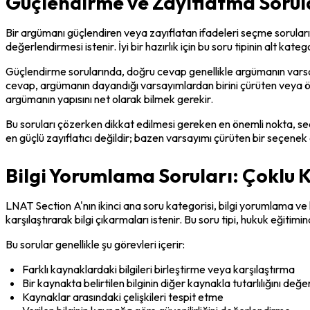
Güçlendirme ve Zayıflatma Sorular
Bir argümanı güçlendiren veya zayıflatan ifadeleri seçme soruları,
değerlendirmesi istenir. İyi bir hazırlık için bu soru tipinin alt kate
Güçlendirme sorularında, doğru cevap genellikle argümanın varsay
cevap, argümanın dayandığı varsayımlardan birini çürüten veya ön
argümanın yapısını net olarak bilmek gerekir.
Bu soruları çözerken dikkat edilmesi gereken en önemli nokta, s
en güçlü zayıflatıcı değildir; bazen varsayımı çürüten bir seçenek 
Bilgi Yorumlama Soruları: Çoklu 
LNAT Section A'nın ikinci ana soru kategorisi, bilgi yorumlama ve k
karşılaştırarak bilgi çıkarmaları istenir. Bu soru tipi, hukuk eğitim
Bu sorular genellikle şu görevleri içerir:
Farklı kaynaklardaki bilgileri birleştirme veya karşılaştırma
Bir kaynakta belirtilen bilginin diğer kaynakla tutarlılığını değ
Kaynaklar arasındaki çelişkileri tespit etme