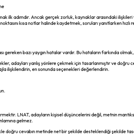
eme
 ilk adımdır. Ancak gerçek zorluk, kaynaklar arasındaki ilişkileri v
ş noktasını kısa notlar halinde kaydetmek, soruları yanıtlarken hızlı 
gereken bazı yaygın hatalar vardır. Bu hataların farkında olmak, s
kler, adayları yanlış yönlere çekmek için tasarlanmıştır ve doğr
a ilişkilendirin, en sonunda seçenekleri değerlendirin.
un.
rmektir. LNAT, adayların kişisel düşüncelerini değil, metnin mantıksal
anlamına gelmez.
ikle doğru cevabın metinde net bir şekilde desteklendiği şekilde t