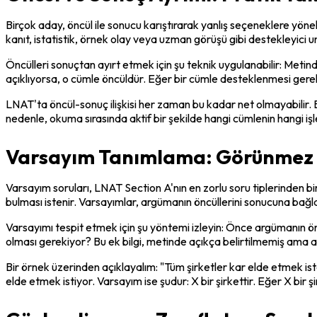
Birçok aday, öncül ile sonucu karıştırarak yanlış seçeneklere yöneli
kanıt, istatistik, örnek olay veya uzman görüşü gibi destekleyici u
Öncülleri sonuçtan ayırt etmek için şu teknik uygulanabilir: Metin
açıklıyorsa, o cümle öncüldür. Eğer bir cümle desteklenmesi gerek
LNAT'ta öncül-sonuç ilişkisi her zaman bu kadar net olmayabilir. B
nedenle, okuma sırasında aktif bir şekilde hangi cümlenin hangi iş
Varsayım Tanımlama: Görünmez 
Varsayım soruları, LNAT Section A'nın en zorlu soru tiplerinden b
bulması istenir. Varsayımlar, argümanın öncüllerini sonucuna bağ
Varsayımı tespit etmek için şu yöntemi izleyin: Önce argümanın önc
olması gerekiyor? Bu ek bilgi, metinde açıkça belirtilmemiş ama ar
Bir örnek üzerinden açıklayalım: "Tüm şirketler kar elde etmek iste
elde etmek istiyor. Varsayım ise şudur: X bir şirkettir. Eğer X bi