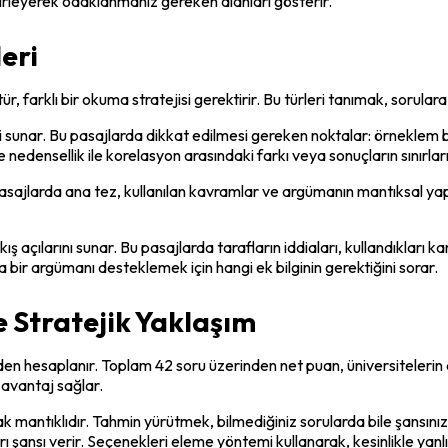
irleyerek odaklanmanız gereken alanları gösterir.
leri
r, farklı bir okuma stratejisi gerektirir. Bu türleri tanımak, sorulara
eri sunar. Bu pasajlarda dikkat edilmesi gereken noktalar: örneklem b
le nedensellik ile korelasyon arasındaki farkı veya sonuçların sınırları
sajlarda ana tez, kullanılan kavramlar ve argümanın mantıksal yapısı 
 açılarını sunar. Bu pasajlarda tarafların iddiaları, kullandıkları ka
 bir argümanı desteklemek için hangi ek bilginin gerektiğini sorar.
 Stratejik Yaklaşım
n hesaplanır. Toplam 42 soru üzerinden net puan, üniversitelerin d
 avantaj sağlar.
mantıklıdır. Tahmin yürütmek, bilmediğiniz sorularda bile şansınızı
ı verir. Seçenekleri eleme yöntemi kullanarak, kesinlikle yanlış o