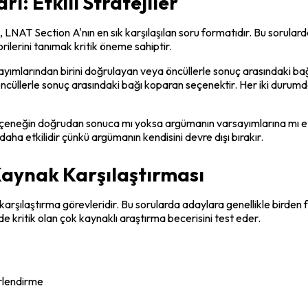
ı: Etkili Stratejiler
 LNAT Section A'nın en sık karşılaşılan soru formatıdır. Bu sorulard
gorilerini tanımak kritik öneme sahiptir.
ımlarından birini doğrulayan veya öncüllerle sonuç arasındaki bağl
cüllerle sonuç arasındaki bağı koparan seçenektir. Her iki durumda 
eçeneğin doğrudan sonuca mı yoksa argümanın varsayımlarına mı etk
daha etkilidir çünkü argümanın kendisini devre dışı bırakır.
Kaynak Karşılaştırması
arşılaştırma görevleridir. Bu sorularda adaylara genellikle birden f
inde kritik olan çok kaynaklı araştırma becerisini test eder.
erlendirme