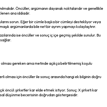
anılmalıdır. Öncüller, argümanın dayanak noktalarıdır ve genellikle 
klenen ana iddiadır.
larını sorun. Eğer bir cümle başka bir cümleyi destekliyor veya 
maşık argümanlarda bile net bir ayrım yapmayı kolaylaştırır.
ılarında ise öncüller ve sonuç iç içe geçmiş şekilde sunulur. Bu 
 sağlar.
ru olması gereken ama metinde açıkça belirtilmemiş koşulu 
 olması için öncüller ile sonuç arasında hangi ek bilginin doğru 
 öncül: şirketler kar elde etmek istiyor. Sonuç: X şirketi kar 
tıksal düşünme becerisinin doğrudan göstergesidir.