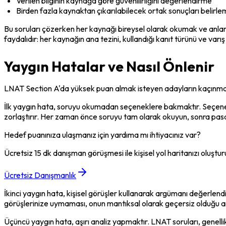
Verilen bilginin kaynağa göre güvenilirliğini değerlendirme
Birden fazla kaynaktan çıkarılabilecek ortak sonuçları belirl
Bu soruları çözerken her kaynağı bireysel olarak okumak ve anlamak
faydalıdır: her kaynağın ana tezini, kullandığı kanıt türünü ve varı
Yaygın Hatalar ve Nasıl Önlenir
LNAT Section A'da yüksek puan almak isteyen adayların kaçınması 
İlk yaygın hata, soruyu okumadan seçeneklere bakmaktır. Seçene
zorlaştırır. Her zaman önce soruyu tam olarak okuyun, sonra pasajl
Hedef puanınıza ulaşmanız için yardıma mı ihtiyacınız var?
Ücretsiz 15 dk danışman görüşmesi ile kişisel yol haritanızı oluştur
Ücretsiz Danışmanlık
İkinci yaygın hata, kişisel görüşler kullanarak argümanı değerlendi
görüşlerinize uymaması, onun mantıksal olarak geçersiz olduğu 
Üçüncü yaygın hata, aşırı analiz yapmaktır. LNAT soruları, genell