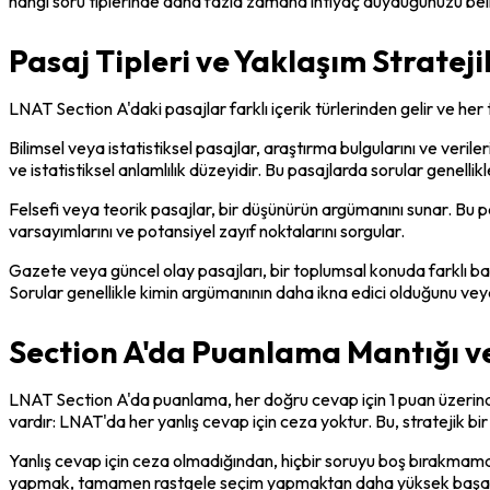
hangi soru tiplerinde daha fazla zamana ihtiyaç duyduğunuzu bel
Pasaj Tipleri ve Yaklaşım Strateji
LNAT Section A'daki pasajlar farklı içerik türlerinden gelir ve her tü
Bilimsel veya istatistiksel pasajlar, araştırma bulgularını ve veril
ve istatistiksel anlamlılık düzeyidir. Bu pasajlarda sorular genellik
Felsefi veya teorik pasajlar, bir düşünürün argümanını sunar. Bu pa
varsayımlarını ve potansiyel zayıf noktalarını sorgular.
Gazete veya güncel olay pasajları, bir toplumsal konuda farklı bakış
Sorular genellikle kimin argümanının daha ikna edici olduğunu veya
Section A'da Puanlama Mantığı ve
LNAT Section A'da puanlama, her doğru cevap için 1 puan üzerinde
vardır: LNAT'da her yanlış cevap için ceza yoktur. Bu, stratejik bir
Yanlış cevap için ceza olmadığından, hiçbir soruyu boş bırakmamak 
yapmak, tamamen rastgele seçim yapmaktan daha yüksek başarı şans