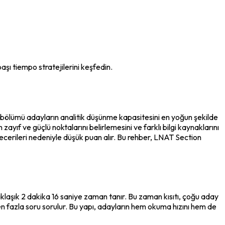
aşı tiempo stratejilerini keşfedin.
n A bölümü adayların analitik düşünme kapasitesini en yoğun şekilde 
ıf ve güçlü noktalarını belirlemesini ve farklı bilgi kaynaklarını 
 becerileri nedeniyle düşük puan alır. Bu rehber, LNAT Section 
laşık 2 dakika 16 saniye zaman tanır. Bu zaman kısıtı, çoğu aday 
den fazla soru sorulur. Bu yapı, adayların hem okuma hızını hem de 