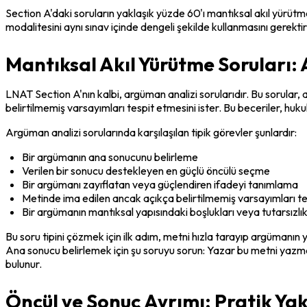
Section A'daki soruların yaklaşık yüzde 60'ı mantıksal akıl yürütme
modalitesini aynı sınav içinde dengeli şekilde kullanmasını gerektirir.
Mantıksal Akıl Yürütme Soruları:
LNAT Section A'nın kalbi, argüman analizi sorularıdır. Bu sorular, 
belirtilmemiş varsayımları tespit etmesini ister. Bu beceriler, hu
Argüman analizi sorularında karşılaşılan tipik görevler şunlardır:
Bir argümanın ana sonucunu belirleme
Verilen bir sonucu destekleyen en güçlü öncülü seçme
Bir argümanı zayıflatan veya güçlendiren ifadeyi tanımlama
Metinde ima edilen ancak açıkça belirtilmemiş varsayımları t
Bir argümanın mantıksal yapısındaki boşlukları veya tutarsızlı
Bu soru tipini çözmek için ilk adım, metni hızla tarayıp argümanın 
Ana sonucu belirlemek için şu soruyu sorun: Yazar bu metni yazma
bulunur.
Öncül ve Sonuç Ayrımı: Pratik Ya