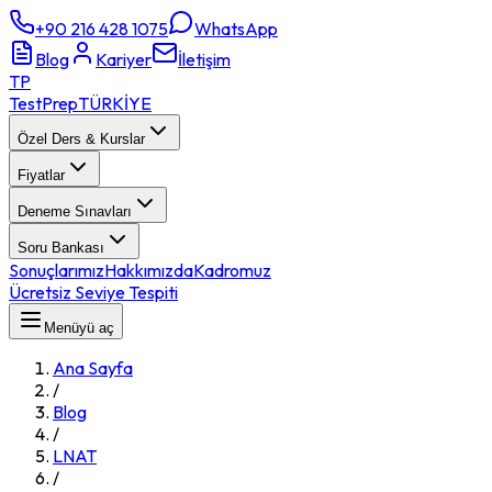
+90 216 428 1075
WhatsApp
Blog
Kariyer
İletişim
TP
TestPrep
TÜRKİYE
Özel Ders & Kurslar
Fiyatlar
Deneme Sınavları
Soru Bankası
Sonuçlarımız
Hakkımızda
Kadromuz
Ücretsiz Seviye Tespiti
Menüyü aç
Ana Sayfa
/
Blog
/
LNAT
/