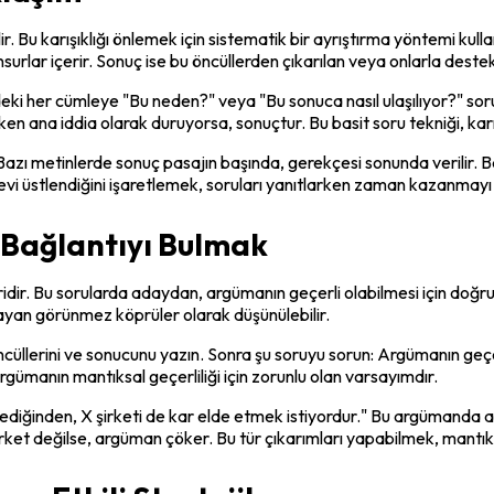
r. Bu karışıklığı önlemek için sistematik bir ayrıştırma yöntemi kull
nsurlar içerir. Sonuç ise bu öncüllerden çıkarılan veya onlarla deste
deki her cümleye "Bu neden?" veya "Bu sonuca nasıl ulaşılıyor?" soru
en ana iddia olarak duruyorsa, sonuçtur. Bu basit soru tekniği, kar
azı metinlerde sonuç pasajın başında, gerekçesi sonunda verilir. Baz
levi üstlendiğini işaretlemek, soruları yanıtlarken zaman kazanmayı
Bağlantıyı Bulmak
iridir. Bu sorularda adaydan, argümanın geçerli olabilmesi için doğ
layan görünmez köprüler olarak düşünülebilir.
üllerini ve sonucunu yazın. Sonra şu soruyu sorun: Argümanın geçerli
gümanın mantıksal geçerliliği için zorunlu olan varsayımdır.
diğinden, X şirketi de kar elde etmek istiyordur." Bu argümanda açık
r şirket değilse, argüman çöker. Bu tür çıkarımları yapabilmek, man