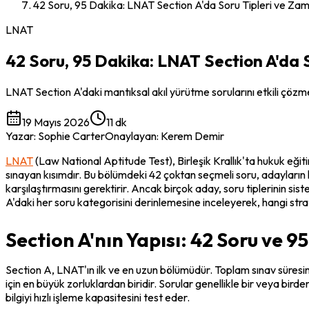
42 Soru, 95 Dakika: LNAT Section A'da Soru Tipleri ve Za
LNAT
42 Soru, 95 Dakika: LNAT Section A'da 
LNAT Section A'daki mantıksal akıl yürütme sorularını etkili çözmek
19 Mayıs 2026
11 dk
Yazar
:
Sophie Carter
Onaylayan
:
Kerem Demir
LNAT
 (Law National Aptitude Test), Birleşik Krallık'ta hukuk eğiti
sınayan kısımdır. Bu bölümdeki 42 çoktan seçmeli soru, adayların k
karşılaştırmasını gerektirir. Ancak birçok aday, soru tiplerinin sis
A'daki her soru kategorisini derinlemesine inceleyerek, hangi stra
Section A'nın Yapısı: 42 Soru ve 9
Section A, LNAT'ın ilk ve en uzun bölümüdür. Toplam sınav süresin
için en büyük zorluklardan biridir. Sorular genellikle bir veya bird
bilgiyi hızlı işleme kapasitesini test eder.