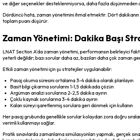
ve diğer seçenekler desteklenmiyorsa, daha fazla düşünmeden o 
Dördüncü hata, zaman yönetimini ihmal etmektir. Dört dakikanın a
toplam puanı düşürür.
Zaman Yönetimi: Dakika Başı Stra
LNAT Section A'da zaman yönetimi, performansın belirleyici faktörl
yeterli değildir; bazı sorular daha az, bazıları daha çok zaman gere
Etkili zaman yönetimi için şu stratejiler uygulanabilir:
Pasaj okuma süresini ortalama 3-4 dakika olarak planlayın
Basit bilgi çıkarma sorularını 1-1,5 dakikada çözün
Argüman analizi sorularına 2-2,5 dakika ayırın
Çoklu kaynak sorularına 3-4 dakika ayırın
Kalan süreyi işaretlenmiş sorulara geri dönmek için kullanın
Her pasaj grubunda genellikle sorular kolaydan zora doğru sırala
verimli kullanmayı sağlar.
Pratik sınavlarda zamanlama simülasyonları yapmak, gerçek sınav