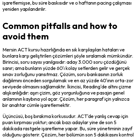
işaretlemişse, bu süre baskısıdır ve o haftanın pacing çalışması 
yeniden yapılandırılır.
Common pitfalls and how to
avoid them
Mersin ACT kursu hazırlığında en sık karşılaşılan hataları ve 
bunlara karşı geliştirilen çözümleri şöyle sıralamak mümkündür. 
Birincisi, soru sayısı yanılgısıdır: aday 3.000 soru çözdüğünü 
sanır; ama bunların yüzde 60'ı kolay setlerden gelir ve gerçek 
sınav zorluğunu yansıtmaz. Çözüm, soru bankasının zorluk 
dağılımını önceden sorgulamak ve en az yüzde 40'ının orta-zor 
seviyede olmasını sağlamaktır. İkincisi, Reading'de altını çizme 
alışkanlığıdır: aşırı çizim, göz yorgunluğuna ve pasajın genel 
anlamının kaybına yol açar. Çözüm, her paragraf için yalnızca 
bir anahtar cümle işaretlemektir.
Üçüncüsü, boş bırakma korkusudur. ACT'de yanlış cevap için 
puan kırpması yoktur; ancak bazı adaylar yine de son 5 
dakikada rastgele işaretleme yapar. Bu, süre yönetiminin zayıf 
olduğunu gösterir. Çözüm, her bölümün son 5 dakikasını kontrol 