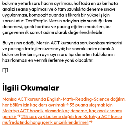
bölüme yeterli soru hacmi ayrılması, haftada en az bir hata 
analizi seansı yapılması ve 6 tam uzunlukta deneme sınavı 
uygulanması, kompozit puanda istikrarlı bir yükseliş için 
zorunludur. TestPrep'in Mersin adayları için sunduğu tanı 
denemesi, içerik haritası ve pacing eğitimi modülleri, bu 
çerçevenin ilk somut adımı olarak değerlendirilebilir.
Bu yazının odağı, Mersin ACT kursunda soru bankası mimarisi 
ve pacing stratejileri üzerineydi; bir sonraki adım olarak 4 
bölümün her biri için ayrı ayrı soru tipi denetim tablolarının 
hazırlanması en verimli ilerleme yönü olacaktır.
İlgili Okumalar
Manisa ACT kursunda English-Math-Reading-Science dağılımı:
her bölüm için kaç ders ayrılmalı
35 puana ulaşmak için
Malatya ACT hazırlık planında kaç deneme, kaç analiz seansı
gerekir
215 soruyu 4 bölüme dağıtırken Kütahya ACT kursu
müfredatında hangi içerik önceliklendirilmeli