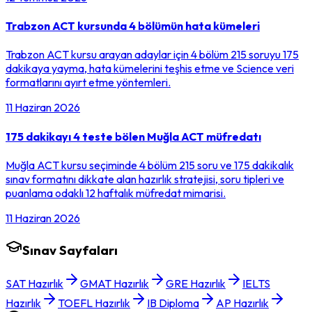
Trabzon ACT kursunda 4 bölümün hata kümeleri
Trabzon ACT kursu arayan adaylar için 4 bölüm 215 soruyu 175
dakikaya yayma, hata kümelerini teşhis etme ve Science veri
formatlarını ayırt etme yöntemleri.
11 Haziran 2026
175 dakikayı 4 teste bölen Muğla ACT müfredatı
Muğla ACT kursu seçiminde 4 bölüm 215 soru ve 175 dakikalık
sınav formatını dikkate alan hazırlık stratejisi, soru tipleri ve
puanlama odaklı 12 haftalık müfredat mimarisi.
11 Haziran 2026
Sınav Sayfaları
SAT Hazırlık
GMAT Hazırlık
GRE Hazırlık
IELTS
Hazırlık
TOEFL Hazırlık
IB Diploma
AP Hazırlık