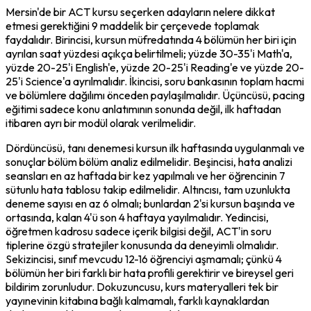
Mersin'de bir ACT kursu seçerken adayların nelere dikkat 
etmesi gerektiğini 9 maddelik bir çerçevede toplamak 
faydalıdır. Birincisi, kursun müfredatında 4 bölümün her biri için 
ayrılan saat yüzdesi açıkça belirtilmeli; yüzde 30-35'i Math'a, 
yüzde 20-25'i English'e, yüzde 20-25'i Reading'e ve yüzde 20-
25'i Science'a ayrılmalıdır. İkincisi, soru bankasının toplam hacmi 
ve bölümlere dağılımı önceden paylaşılmalıdır. Üçüncüsü, pacing 
eğitimi sadece konu anlatımının sonunda değil, ilk haftadan 
itibaren ayrı bir modül olarak verilmelidir.
Dördüncüsü, tanı denemesi kursun ilk haftasında uygulanmalı ve 
sonuçlar bölüm bölüm analiz edilmelidir. Beşincisi, hata analizi 
seansları en az haftada bir kez yapılmalı ve her öğrencinin 7 
sütunlu hata tablosu takip edilmelidir. Altıncısı, tam uzunlukta 
deneme sayısı en az 6 olmalı; bunlardan 2'si kursun başında ve 
ortasında, kalan 4'ü son 4 haftaya yayılmalıdır. Yedincisi, 
öğretmen kadrosu sadece içerik bilgisi değil, ACT'in soru 
tiplerine özgü stratejiler konusunda da deneyimli olmalıdır. 
Sekizincisi, sınıf mevcudu 12-16 öğrenciyi aşmamalı; çünkü 4 
bölümün her biri farklı bir hata profili gerektirir ve bireysel geri 
bildirim zorunludur. Dokuzuncusu, kurs materyalleri tek bir 
yayınevinin kitabına bağlı kalmamalı, farklı kaynaklardan 