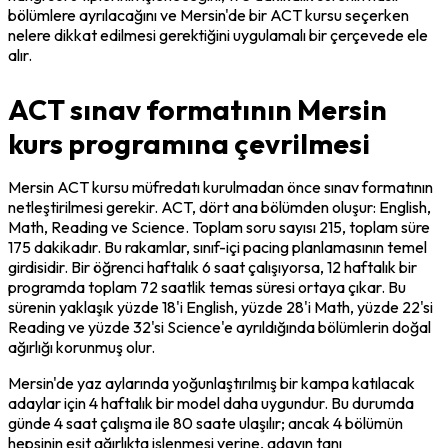
bölümlere ayrılacağını ve Mersin'de bir ACT kursu seçerken 
nelere dikkat edilmesi gerektiğini uygulamalı bir çerçevede ele 
alır.
ACT sınav formatının Mersin
kurs programına çevrilmesi
Mersin ACT kursu müfredatı kurulmadan önce sınav formatının 
netleştirilmesi gerekir. ACT, dört ana bölümden oluşur: English, 
Math, Reading ve Science. Toplam soru sayısı 215, toplam süre 
175 dakikadır. Bu rakamlar, sınıf-içi pacing planlamasının temel 
girdisidir. Bir öğrenci haftalık 6 saat çalışıyorsa, 12 haftalık bir 
programda toplam 72 saatlik temas süresi ortaya çıkar. Bu 
sürenin yaklaşık yüzde 18'i English, yüzde 28'i Math, yüzde 22'si 
Reading ve yüzde 32'si Science'e ayrıldığında bölümlerin doğal 
ağırlığı korunmuş olur.
Mersin'de yaz aylarında yoğunlaştırılmış bir kampa katılacak 
adaylar için 4 haftalık bir model daha uygundur. Bu durumda 
günde 4 saat çalışma ile 80 saate ulaşılır; ancak 4 bölümün 
hepsinin eşit ağırlıkta işlenmesi yerine, adayın tanı 