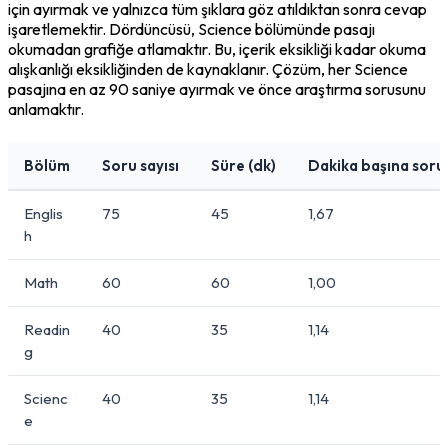
için ayırmak ve yalnızca tüm şıklara göz atıldıktan sonra cevap 
işaretlemektir. Dördüncüsü, Science bölümünde pasajı 
okumadan grafiğe atlamaktır. Bu, içerik eksikliği kadar okuma 
alışkanlığı eksikliğinden de kaynaklanır. Çözüm, her Science 
pasajına en az 90 saniye ayırmak ve önce araştırma sorusunu 
anlamaktır.
Bölüm
Soru sayısı
Süre (dk)
Dakika başına soru
Englis
75
45
1,67
h
Math
60
60
1,00
Readin
40
35
1,14
g
Scienc
40
35
1,14
e