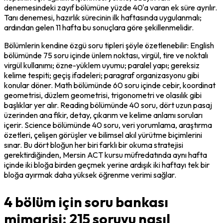
denemesindeki zayıf bölümüne yüzde 40'a varan ek süre ayrılır. 
Tanı denemesi, hazırlık sürecinin ilk haftasında uygulanmalı; 
ardından gelen 11 hafta bu sonuçlara göre şekillenmelidir.
Bölümlerin kendine özgü soru tipleri şöyle özetlenebilir: English 
bölümünde 75 soru içinde ünlem noktası, virgül, tire ve noktalı 
virgül kullanımı; özne-yüklem uyumu; paralel yapı; gereksiz 
kelime tespiti; geçiş ifadeleri; paragraf organizasyonu gibi 
konular döner. Math bölümünde 60 soru içinde cebir, koordinat 
geometrisi, düzlem geometrisi, trigonometri ve olasılık gibi 
başlıklar yer alır. Reading bölümünde 40 soru, dört uzun pasaj 
üzerinden ana fikir, detay, çıkarım ve kelime anlamı soruları 
içerir. Science bölümünde 40 soru, veri yorumlama, araştırma 
özetleri, çelişen görüşler ve bilimsel akıl yürütme biçimlerini 
sınar. Bu dört bloğun her biri farklı bir okuma stratejisi 
gerektirdiğinden, Mersin ACT kursu müfredatında aynı hafta 
içinde iki bloğa birden geçmek yerine ardışık iki haftayı tek bir 
bloğa ayırmak daha yüksek öğrenme verimi sağlar.
4 bölüm için soru bankası
mimarisi: 215 soruyu nasıl