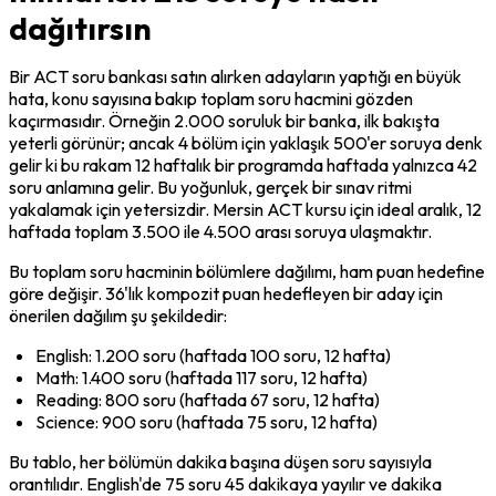
dağıtırsın
Bir ACT soru bankası satın alırken adayların yaptığı en büyük 
hata, konu sayısına bakıp toplam soru hacmini gözden 
kaçırmasıdır. Örneğin 2.000 soruluk bir banka, ilk bakışta 
yeterli görünür; ancak 4 bölüm için yaklaşık 500'er soruya denk 
gelir ki bu rakam 12 haftalık bir programda haftada yalnızca 42 
soru anlamına gelir. Bu yoğunluk, gerçek bir sınav ritmi 
yakalamak için yetersizdir. Mersin ACT kursu için ideal aralık, 12 
haftada toplam 3.500 ile 4.500 arası soruya ulaşmaktır.
Bu toplam soru hacminin bölümlere dağılımı, ham puan hedefine 
göre değişir. 36'lık kompozit puan hedefleyen bir aday için 
önerilen dağılım şu şekildedir:
English: 1.200 soru (haftada 100 soru, 12 hafta)
Math: 1.400 soru (haftada 117 soru, 12 hafta)
Reading: 800 soru (haftada 67 soru, 12 hafta)
Science: 900 soru (haftada 75 soru, 12 hafta)
Bu tablo, her bölümün dakika başına düşen soru sayısıyla 
orantılıdır. English'de 75 soru 45 dakikaya yayılır ve dakika 