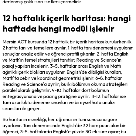
derlenmiş çoklu soru setleri içermelidir.
12 haftalık içerik haritası: hangi
haftada hangi modül işlenir
Mersin ACT kursunda 12 haftalık bir içerik haritası kurulurken ilk 
2 hafta tanı ve temellere ayrılır. 1. hafta tanı denemesi uygulanır, 
sonuçlar analiz edilir ve öğrenci profili çıkarılır. 2. hafta English 
ve Math'ın temel stratejileri tanıtılır; Reading ve Science'ın 
pasaj yapıları incelenir. 3-5. haftalar arası English ve Math 
ağırlıklı içerik blokları uygulanır. English'de dilbilgisi kuralları, 
Math'ta cebir ve koordinat geometrisi işlenir. 6-8. haftalar 
Reading ve Science'a ayrılır; bu iki bölümün okuma stratejileri 
paralel olarak geliştirilir. 9-10. haftalar dört bölümün 
entegrasyonuna ve pacing pratiğine ayrılır. 11-12. haftalar ise 
tam uzunlukta deneme sınavları ve bireysel hata analizi 
seansları ile geçer.
Bu haritanın esnekliği, her öğrencinin tanı sonucuna göre 
ayarlanır. Tanı denemesinde English'de 32 ham puan alan bir 
öğrenci, 3-5. haftalarda English'e yüzde 30 ek süre ayırır; bu 