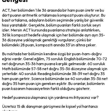
ACT, her bölümden 1 ile 36 arasında bir ham puan üretir ve bu 
dört puanın aritmetik ortalaması kompozit puanı oluşturur. Bu 
basit ortalama, adayların bölüm seçiminde yanlış bir güvenlik 
hissi yaratabilir. Gerçekte, bölüm puanları farklı zorluk seyri 
izler. Mersin ACT kursunda puanlama stratejisi anlatılırken, 
36'lık kompozit hedefe ulaşmak için her bölümde ayrı ayrı 35-
36 düzeyine yaklaşmak gerektiği vurgulanır; çünkü bir 
bölümdeki 28 puan, kompoziti anında 33'ün altına çeker.
Bu noktada her bölümün kendine özgü bir puan-ham-doğru 
eğrisi vardır. Genel eğilim, 75 soruluk English bölümünde 70-72 
net doğrunun 35-36 ham puana karşılık gelmesidir. 60 soruluk 
Math bölümünde 57-58 net doğru 35-36 düzeyine ulaşmak için 
yeterlidir. 40 soruluk Reading bölümünde 38-39 net doğru 35 
ham puan getirir. Science bölümünde ise 40 sorudan 35-36 net 
doğru 35 ham puan için gereken eşiktir. Bu oranlar, bölümlerin 
puan kazanım hassasiyetinin farklı olduğunu gösterir.
Hedef puanınıza ulaşmanız için yardıma mı ihtiyacınız var?
Ücretsiz 15 dk danışman görüşmesi ile kişisel yol haritanızı