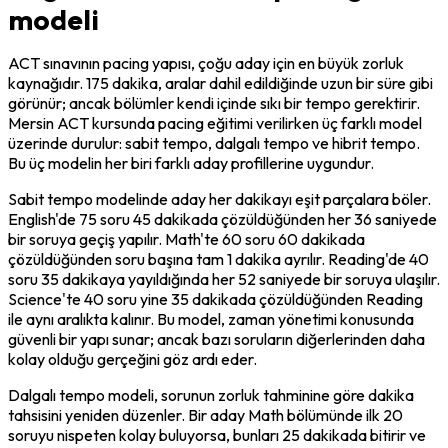
modeli
ACT sınavının pacing yapısı, çoğu aday için en büyük zorluk 
kaynağıdır. 175 dakika, aralar dahil edildiğinde uzun bir süre gibi 
görünür; ancak bölümler kendi içinde sıkı bir tempo gerektirir. 
Mersin ACT kursunda pacing eğitimi verilirken üç farklı model 
üzerinde durulur: sabit tempo, dalgalı tempo ve hibrit tempo. 
Bu üç modelin her biri farklı aday profillerine uygundur.
Sabit tempo modelinde aday her dakikayı eşit parçalara böler. 
English'de 75 soru 45 dakikada çözüldüğünden her 36 saniyede 
bir soruya geçiş yapılır. Math'te 60 soru 60 dakikada 
çözüldüğünden soru başına tam 1 dakika ayrılır. Reading'de 40 
soru 35 dakikaya yayıldığında her 52 saniyede bir soruya ulaşılır. 
Science'te 40 soru yine 35 dakikada çözüldüğünden Reading 
ile aynı aralıkta kalınır. Bu model, zaman yönetimi konusunda 
güvenli bir yapı sunar; ancak bazı soruların diğerlerinden daha 
kolay olduğu gerçeğini göz ardı eder.
Dalgalı tempo modeli, sorunun zorluk tahminine göre dakika 
tahsisini yeniden düzenler. Bir aday Math bölümünde ilk 20 
soruyu nispeten kolay buluyorsa, bunları 25 dakikada bitirir ve 