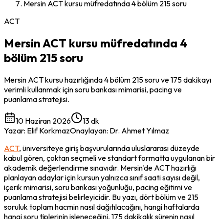
Mersin ACT kursu müfredatında 4 bölüm 215 soru
ACT
Mersin ACT kursu müfredatında 4
bölüm 215 soru
Mersin ACT kursu hazırlığında 4 bölüm 215 soru ve 175 dakikayı
verimli kullanmak için soru bankası mimarisi, pacing ve
puanlama stratejisi.
10 Haziran 2026
13 dk
Yazar
:
Elif Korkmaz
Onaylayan
:
Dr. Ahmet Yılmaz
ACT
, üniversiteye giriş başvurularında uluslararası düzeyde 
kabul gören, çoktan seçmeli ve standart formatta uygulanan bir 
akademik değerlendirme sınavıdır. Mersin'de ACT hazırlığı 
planlayan adaylar için kursun yalnızca sınıf saati sayısı değil, 
içerik mimarisi, soru bankası yoğunluğu, pacing eğitimi ve 
puanlama stratejisi belirleyicidir. Bu yazı, dört bölüm ve 215 
soruluk toplam hacmin nasıl dağıtılacağını, hangi haftalarda 
hangi soru tiplerinin işleneceğini, 175 dakikalık sürenin nasıl 