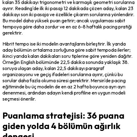
kalan 35 dakikayı trigonometri ve karmaşık geometri sorularına 
ayırır. Reading'de ilk iki pasajı 12 dakikada çözen aday, kalan 23 
dakikayı son iki pasaja ve özellikle çıkarım sorularına yönlendirir. 
Bu model daha yüksek puan getirir; ancak uygulaması sabit 
tempoya göre daha zordur ve en az 6-8 haftalık pacing pratiği 
gerektirir.
Hibrit tempo ise iki modelin avantajlarını birleştirir. İlk yarıda 
aday bölümün ortalama zorluğuna göre sabit tempoda ilerler; 
ikinci yarıda kalan dakikaları soru tiplerine göre yeniden dağıtır. 
Örneğin English bölümünde 22,5 dakika sonunda yaklaşık 38. 
soruya ulaşan aday, kalan 22,5 dakikayı paragraf 
organizasyonu ve geçiş ifadeleri sorularına ayırır, çünkü bu 
sorular daha fazla okuma süresi gerektirir. Mersin'de pacing 
eğitiminde bu üç modelin de en az 2 hafta boyunca ayrı ayrı 
denenmesi, ardından adayın kendi profiline en uygun modeli 
seçmesi önerilir.
Puanlama stratejisi: 36 puana
giden yolda 4 bölümün ağırlık
dengesi