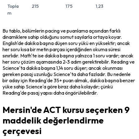
Topla
215
175
1,23
m
Bu tablo, bölümlerin pacing ve puanlama açısından farklı 
dinamiklere sahip olduğunu somut sayılarla ortaya koyar. 
English'de dakika başına düşen soru yükü en yüksektir; ancak 
her soru kısa bir metin parçası içerdiğinden okuma süresi 
sınırlıdır. Math'te ise dakika başına yalnızca 1 soru vardır; ancak 
her soru çözüm aşamasında 2-3 adım gerektirebilir. Reading ve 
Science'ta dakika başına 1,14 soru düşer; ancak okunması 
gereken pasaj uzunluğu Science'ta daha fazladır. Bu nedenle 
bir aday için Reading'de 35+ puan almak, dakika başına benzer 
yüke sahip Science'a göre biraz daha kolaydır; çünkü 
Reading'de pasaj yapısı daha öngörülebilirdir.
Mersin'de ACT kursu seçerken 9
maddelik değerlendirme
çerçevesi