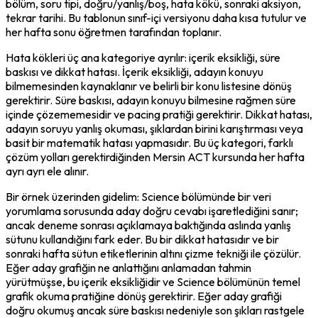
bölüm, soru tipi, doğru/yanlış/boş, hata kökü, sonraki aksiyon, 
tekrar tarihi. Bu tablonun sınıf-içi versiyonu daha kısa tutulur ve 
her hafta sonu öğretmen tarafından toplanır.
Hata kökleri üç ana kategoriye ayrılır: içerik eksikliği, süre 
baskısı ve dikkat hatası. İçerik eksikliği, adayın konuyu 
bilmemesinden kaynaklanır ve belirli bir konu listesine dönüş 
gerektirir. Süre baskısı, adayın konuyu bilmesine rağmen süre 
içinde çözememesidir ve pacing pratiği gerektirir. Dikkat hatası, 
adayın soruyu yanlış okuması, şıklardan birini karıştırması veya 
basit bir matematik hatası yapmasıdır. Bu üç kategori, farklı 
çözüm yolları gerektirdiğinden Mersin ACT kursunda her hafta 
ayrı ayrı ele alınır.
Bir örnek üzerinden gidelim: Science bölümünde bir veri 
yorumlama sorusunda aday doğru cevabı işaretlediğini sanır; 
ancak deneme sonrası açıklamaya baktığında aslında yanlış 
sütunu kullandığını fark eder. Bu bir dikkat hatasıdır ve bir 
sonraki hafta sütun etiketlerinin altını çizme tekniği ile çözülür. 
Eğer aday grafiğin ne anlattığını anlamadan tahmin 
yürütmüşse, bu içerik eksikliğidir ve Science bölümünün temel 
grafik okuma pratiğine dönüş gerektirir. Eğer aday grafiği 
doğru okumuş ancak süre baskısı nedeniyle son şıkları rastgele 