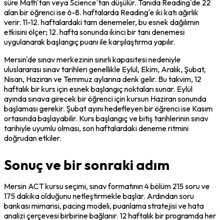
süre Math'tan veya Science'tan düşülür. Tanıda Reading'de 22 
alan bir öğrenci ise 6-8. haftalarda Reading'e iki katı ağırlık 
verir. 11-12. haftalardaki tam denemeler, bu esnek dağılımın 
etkisini ölçer; 12. hafta sonunda ikinci bir tanı denemesi 
uygulanarak başlangıç puanı ile karşılaştırma yapılır.
Mersin'de sınav merkezinin sınırlı kapasitesi nedeniyle 
uluslararası sınav tarihleri genellikle Eylül, Ekim, Aralık, Şubat, 
Nisan, Haziran ve Temmuz aylarına denk gelir. Bu takvim, 12 
haftalık bir kurs için esnek başlangıç noktaları sunar. Eylül 
ayında sınava girecek bir öğrenci için kursun Haziran sonunda 
başlaması gerekir. Şubat ayını hedefleyen bir öğrenci ise Kasım 
ortasında başlayabilir. Kurs başlangıç ve bitiş tarihlerinin sınav 
tarihiyle uyumlu olması, son haftalardaki deneme ritmini 
doğrudan etkiler.
Sonuç ve bir sonraki adım
Mersin ACT kursu seçimi, sınav formatının 4 bölüm 215 soru ve 
175 dakika olduğunu netleştirmekle başlar. Ardından soru 
bankası mimarisi, pacing modeli, puanlama stratejisi ve hata 
analizi çerçevesi birbirine bağlanır. 12 haftalık bir programda her 