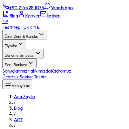
+90 216 428 1075
WhatsApp
Blog
Kariyer
İletişim
TP
TestPrep
TÜRKİYE
Özel Ders & Kurslar
Fiyatlar
Deneme Sınavları
Soru Bankası
Sonuçlarımız
Hakkımızda
Kadromuz
Ücretsiz Seviye Tespiti
Menüyü aç
Ana Sayfa
/
Blog
/
ACT
/