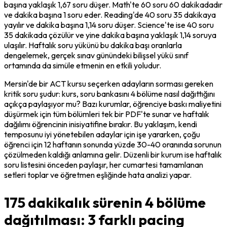
başına yaklaşık 1,67 soru düşer. Math'te 60 soru 60 dakikadadır 
ve dakika başına 1 soru eder. Reading'de 40 soru 35 dakikaya 
yayılır ve dakika başına 1,14 soru düşer. Science'te ise 40 soru 
35 dakikada çözülür ve yine dakika başına yaklaşık 1,14 soruya 
ulaşılır. Haftalık soru yükünü bu dakika başı oranlarla 
dengelemek, gerçek sınav günündeki bilişsel yükü sınıf 
ortamında da simüle etmenin en etkili yoludur.
Mersin'de bir ACT kursu seçerken adayların sorması gereken 
kritik soru şudur: kurs, soru bankasını 4 bölüme nasıl dağıttığını 
açıkça paylaşıyor mu? Bazı kurumlar, öğrenciye baskı maliyetini 
düşürmek için tüm bölümleri tek bir PDF'te sunar ve haftalık 
dağılımı öğrencinin inisiyatifine bırakır. Bu yaklaşım, kendi 
temposunu iyi yönetebilen adaylar için işe yararken, çoğu 
öğrenci için 12 haftanın sonunda yüzde 30-40 oranında sorunun 
çözülmeden kaldığı anlamına gelir. Düzenli bir kurum ise haftalık 
soru listesini önceden paylaşır, her cumartesi tamamlanan 
setleri toplar ve öğretmen eşliğinde hata analizi yapar.
175 dakikalık sürenin 4 bölüme
dağıtılması: 3 farklı pacing