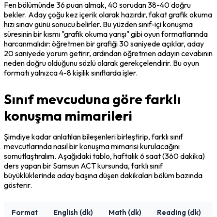
Fen bölümünde 36 puan almak, 40 sorudan 38-40 doğru 
bekler. Aday çoğu kez içerik olarak hazırdır, fakat grafik okuma 
hızı sınav günü sonucu belirler. Bu yüzden sınıf-içi konuşma 
süresinin bir kısmı "grafik okuma yarışı" gibi oyun formatlarında 
harcanmalıdır: öğretmen bir grafiği 30 saniyede açıklar, aday 
20 saniyede yorum getirir, ardından öğretmen adayın cevabının 
neden doğru olduğunu sözlü olarak gerekçelendirir. Bu oyun 
formatı yalnızca 4-8 kişilik sınıflarda işler.
Sınıf mevcuduna göre farklı
konuşma mimarileri
Şimdiye kadar anlatılan bileşenleri birleştirip, farklı sınıf 
mevcutlarında nasıl bir konuşma mimarisi kurulacağını 
somutlaştıralım. Aşağıdaki tablo, haftalık 6 saat (360 dakika) 
ders yapan bir Samsun ACT kursunda, farklı sınıf 
büyüklüklerinde aday başına düşen dakikaları bölüm bazında 
gösterir.
Format
English (dk)
Math (dk)
Reading (dk)