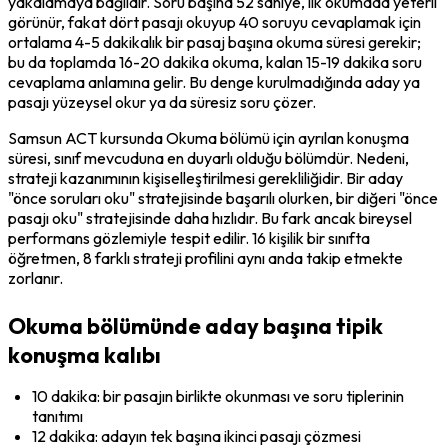
yakalamaya bağlıdır. Soru başına 52 saniye, ilk okumada yeterli 
görünür, fakat dört pasajı okuyup 40 soruyu cevaplamak için 
ortalama 4-5 dakikalık bir pasaj başına okuma süresi gerekir; 
bu da toplamda 16-20 dakika okuma, kalan 15-19 dakika soru 
cevaplama anlamına gelir. Bu denge kurulmadığında aday ya 
pasajı yüzeysel okur ya da süresiz soru çözer.
Samsun ACT kursunda Okuma bölümü için ayrılan konuşma 
süresi, sınıf mevcuduna en duyarlı olduğu bölümdür. Nedeni, 
strateji kazanımının kişiselleştirilmesi gerekliliğidir. Bir aday 
"önce soruları oku" stratejisinde başarılı olurken, bir diğeri "önce 
pasajı oku" stratejisinde daha hızlıdır. Bu fark ancak bireysel 
performans gözlemiyle tespit edilir. 16 kişilik bir sınıfta 
öğretmen, 8 farklı strateji profilini aynı anda takip etmekte 
zorlanır.
Okuma bölümünde aday başına tipik
konuşma kalıbı
10 dakika: bir pasajın birlikte okunması ve soru tiplerinin 
tanıtımı
12 dakika: adayın tek başına ikinci pasajı çözmesi