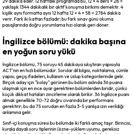
29 dakika eder. 12 haftalık programda bu, 12 × 4 ders × 28 = 
yaklaşık 1344 dakikalık bir aktif konuşma birikimi demektir. 4 
kişilik aynı formatta aynı 12 hafta 12 × 4 × 58 = 2784 dakika 
verir. Fark iki kattan fazladır; bu fark sınav günü okuma 
pasajlarında doğru yorumlama hızı olarak geri döner.
İngilizce bölümü: dakika başına
en yoğun soru yükü
İngilizce bölümü, 75 soruyu 45 dakikaya sıkıştıran yapısıyla 
ACT'nin en hızlı bölümüdür. Sorular dil bilgisi, noktalama, cümle 
yapısı, geçiş ifadeleri, kullanım ve üslup kategorilerinde gelir. 
Birçok aday için "kolay" görünen bu bölüm aslında 36 puana 
ulaşmak için en ince ayar gerektiren bölümlerden biridir, çünkü 
küçük dikkat hataları zincirleme olarak birikir. 36 İngilizce puanı 
almak genellikle 70-72 doğru civarında bir performans 
gerektirir; bu da 75 sorudan en fazla 3-5 yanlışa izin verildiği 
anlamına gelir.
Sınıf-içi konuşma süresi bu bölümde iki farklı amaç taşır. Birincisi, 
kurala dayalı soru tiplerinin (özne-yüklem uyumu, gereksiz 