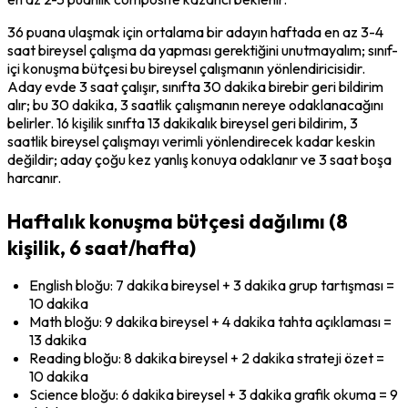
36 puana ulaşmak için ortalama bir adayın haftada en az 3-4 
saat bireysel çalışma da yapması gerektiğini unutmayalım; sınıf-
içi konuşma bütçesi bu bireysel çalışmanın yönlendiricisidir. 
Aday evde 3 saat çalışır, sınıfta 30 dakika birebir geri bildirim 
alır; bu 30 dakika, 3 saatlik çalışmanın nereye odaklanacağını 
belirler. 16 kişilik sınıfta 13 dakikalık bireysel geri bildirim, 3 
saatlik bireysel çalışmayı verimli yönlendirecek kadar keskin 
değildir; aday çoğu kez yanlış konuya odaklanır ve 3 saat boşa 
harcanır.
Haftalık konuşma bütçesi dağılımı (8
kişilik, 6 saat/hafta)
English bloğu: 7 dakika bireysel + 3 dakika grup tartışması = 
10 dakika
Math bloğu: 9 dakika bireysel + 4 dakika tahta açıklaması = 
13 dakika
Reading bloğu: 8 dakika bireysel + 2 dakika strateji özet = 
10 dakika
Science bloğu: 6 dakika bireysel + 3 dakika grafik okuma = 9 