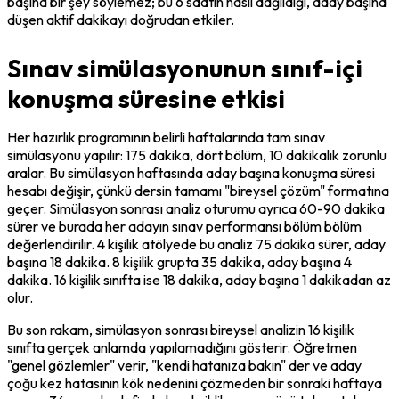
başına bir şey söylemez; bu 6 saatin nasıl dağıldığı, aday başına 
düşen aktif dakikayı doğrudan etkiler.
Sınav simülasyonunun sınıf-içi
konuşma süresine etkisi
Her hazırlık programının belirli haftalarında tam sınav 
simülasyonu yapılır: 175 dakika, dört bölüm, 10 dakikalık zorunlu 
aralar. Bu simülasyon haftasında aday başına konuşma süresi 
hesabı değişir, çünkü dersin tamamı "bireysel çözüm" formatına 
geçer. Simülasyon sonrası analiz oturumu ayrıca 60-90 dakika 
sürer ve burada her adayın sınav performansı bölüm bölüm 
değerlendirilir. 4 kişilik atölyede bu analiz 75 dakika sürer, aday 
başına 18 dakika. 8 kişilik grupta 35 dakika, aday başına 4 
dakika. 16 kişilik sınıfta ise 18 dakika, aday başına 1 dakikadan az 
olur.
Bu son rakam, simülasyon sonrası bireysel analizin 16 kişilik 
sınıfta gerçek anlamda yapılamadığını gösterir. Öğretmen 
"genel gözlemler" verir, "kendi hatanıza bakın" der ve aday 
çoğu kez hatasının kök nedenini çözmeden bir sonraki haftaya 