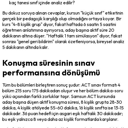
kaç tanesi sınıf içinde analiz edilir?
Bu dokuz soruya alınan cevaplar, kursun "küçük sınıf" etiketinin 
gerçek bir pedagojik karşılığı olup olmadığını ortaya koyar. Bir 
kurs "4-8 kişilik grup" diyor, fakat haftada 6 saatin 5 saatini 
öğretmen anlatımına ayırıyorsa, aday başına aktif süre 20 
dakikanın altına düşer. "Haftalık 1 tam simülasyon" diyor, fakat 
sonrası "genel geri bildirim" olarak özetleniyorsa, bireysel analiz 
5 dakikanın altında kalır.
Konuşma süresinin sınav
performansına dönüşümü
Tüm bu bölümleri birleştiren sonuç şudur: ACT sınav formatı 4 
bölüm 215 soru 175 dakikadan oluşur ve her bölüm dakika-soru 
yükü açısından farklı zorluklar taşır. Samsun ACT kursunda 
aday başına düşen aktif konuşma süresi, 8 kişilik grupta 28-30 
dakika, 4 kişilik atölyede 55-60 dakika, 16 kişilik sınıfta ise 13-15 
dakikadır. 36 puan hedefi için asgari eşik haftalık 30 dakikadır; 
bu eşik yalnızca 8 veya daha az kişilik formatlarda karşılanır.