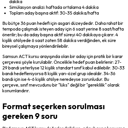
dakika
Simülasyon analizi: haftada ortalama 4 dakika
Toplam aday başına aktif: 30-35 dakika/hafta
Bu bütçe 36 puan hedefi için asgari düzeydedir. Daha rahat bir 
tempoda çalışmak isteyen aday için 6 saat yerine 8 saat/hafta 
önerilir; bu da aday başına aktif süreyi 40 dakikaya çıkarır. 4 
kişilik atölyede 6 saat zaten 58 dakika verdiğinden, ek süre 
bireysel çalışmaya yönlendirilebilir.
Samsun ACT kursu arayışında olan bir aday için pratik bir karar 
çerçevesi şöyle kurulabilir. Öncelikle hedef puan belirlenir: 27-
29 bandı yeterliyse 12 kişilik standart sınıf kabul edilebilir. 30-33 
bandı hedefleniyorsa 8 kişilik yarı-özel grup idealdir. 34-36 
bandı için ise 4-6 kişilik atölye neredeyse zorunludur. Bu 
çerçeve, sınıf mevcudunu bir "lüks" değil bir "gereklilik" olarak 
konumlandırır.
Format seçerken sorulması
gereken 9 soru