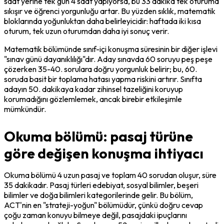
saat yerine tek gün 4 saat yapıyorsa, bu 33 dakika tek oturuma 
sıkışır ve öğrenci yorgunluğu artar. Bu yüzden sıklık, matematik 
bloklarında yoğunluktan daha belirleyicidir: haftada iki kısa 
oturum, tek uzun oturumdan daha iyi sonuç verir.
Matematik bölümünde sınıf-içi konuşma süresinin bir diğer işlevi 
"sınav günü dayanıklılığı"dır. Aday sınavda 60 soruyu peş peşe 
çözerken 35-40. sorulara doğru yorgunluk belirir; bu, 60. 
soruda basit bir toplama hatası yapma riskini artırır. Sınıfta 
adayın 50. dakikaya kadar zihinsel tazeliğini koruyup 
korumadığını gözlemlemek, ancak birebir etkileşimle 
mümkündür.
Okuma bölümü: pasaj türüne
göre değişen konuşma ihtiyacı
Okuma bölümü 4 uzun pasaj ve toplam 40 sorudan oluşur, süre 
35 dakikadır. Pasaj türleri edebiyat, sosyal bilimler, beşeri 
bilimler ve doğa bilimleri kategorilerinde gelir. Bu bölüm, 
ACT'nin en "strateji-yoğun" bölümüdür, çünkü doğru cevap 
çoğu zaman konuyu bilmeye değil, pasajdaki ipuçlarını 