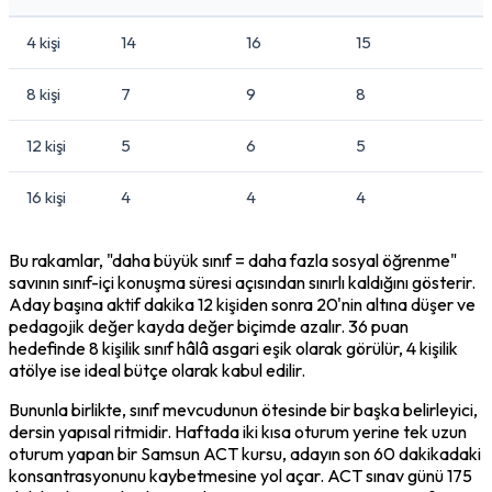
4 kişi
14
16
15
8 kişi
7
9
8
12 kişi
5
6
5
16 kişi
4
4
4
Bu rakamlar, "daha büyük sınıf = daha fazla sosyal öğrenme" 
savının sınıf-içi konuşma süresi açısından sınırlı kaldığını gösterir. 
Aday başına aktif dakika 12 kişiden sonra 20'nin altına düşer ve 
pedagojik değer kayda değer biçimde azalır. 36 puan 
hedefinde 8 kişilik sınıf hâlâ asgari eşik olarak görülür, 4 kişilik 
atölye ise ideal bütçe olarak kabul edilir.
Bununla birlikte, sınıf mevcudunun ötesinde bir başka belirleyici, 
dersin yapısal ritmidir. Haftada iki kısa oturum yerine tek uzun 
oturum yapan bir Samsun ACT kursu, adayın son 60 dakikadaki 
konsantrasyonunu kaybetmesine yol açar. ACT sınav günü 175 