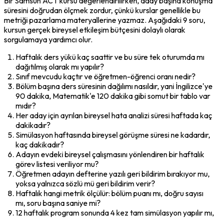
Bir Samsun ACT kursu değerlendirilirken, aday başına konuşma 
süresini doğrudan ölçmek zordur, çünkü kurslar genellikle bu 
metriği pazarlama materyallerine yazmaz. Aşağıdaki 9 soru, 
kursun gerçek bireysel etkileşim bütçesini dolaylı olarak 
sorgulamaya yardımcı olur.
Haftalık ders yükü kaç saattir ve bu süre tek oturumda mı 
dağıtılmış olarak mı yapılır?
Sınıf mevcudu kaçtır ve öğretmen-öğrenci oranı nedir?
Bölüm başına ders süresinin dağılımı nasıldır, yani İngilizce'ye 
90 dakika, Matematik'e 120 dakika gibi somut bir tablo var 
mıdır?
Her aday için ayrılan bireysel hata analizi süresi haftada kaç 
dakikadır?
Simülasyon haftasında bireysel görüşme süresi ne kadardır, 
kaç dakikadır?
Adayın evdeki bireysel çalışmasını yönlendiren bir haftalık 
görev listesi veriliyor mu?
Öğretmen adayın defterine yazılı geri bildirim bırakıyor mu, 
yoksa yalnızca sözlü mü geri bildirim verir?
Haftalık hangi metrik ölçülür: bölüm puanı mı, doğru sayısı 
mı, soru başına saniye mi?
12 haftalık program sonunda 4 kez tam simülasyon yapılır mı, 