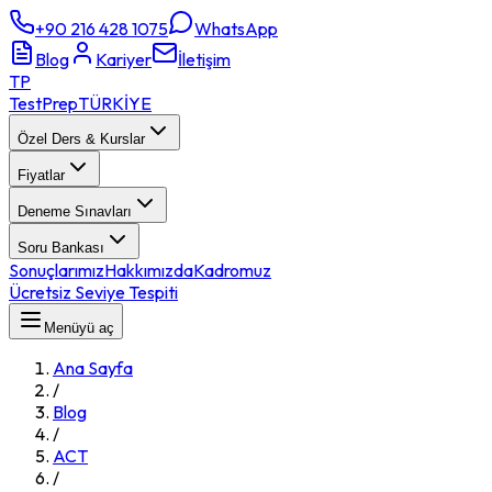
+90 216 428 1075
WhatsApp
Blog
Kariyer
İletişim
TP
TestPrep
TÜRKİYE
Özel Ders & Kurslar
Fiyatlar
Deneme Sınavları
Soru Bankası
Sonuçlarımız
Hakkımızda
Kadromuz
Ücretsiz Seviye Tespiti
Menüyü aç
Ana Sayfa
/
Blog
/
ACT
/