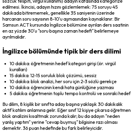
sözcük tespiti, virgül kullanımı) adayın kafasında kategorize 
edilmesi. İkincisi, adayın hızını gözlemlemek: 75 soruyu 45 
dakikada bitirememek, genellikle 35 saniyenin üzerinde 
harcanan soru sayısının 8-10'u aşmasından kaynaklanır. Bir 
Samsun ACT kursunda İngilizce bölümüne ayrılan ders saatinin 
en az yüzde 30'u "soru başına zaman hedefi" belirlemeye 
ayrılmalıdır.
İngilizce bölümünde tipik bir ders dilimi
10 dakika: öğretmenin hedef kategori girişi (ör. virgül 
kuralları)
15 dakika: 12-15 soruluk blok çözümü, sessiz
10 dakika: blok analizi, her soru için 2-3 sözlü gerekçe
10 dakika: öğrencinin kendi hata günlüğüne yazması
5 dakika: öğretmenin toplu tempo kontrolü ve sonraki hedef
Bu dilim, 8 kişilik bir sınıfta aday başına yaklaşık 30 dakikalık 
aktif katılım anlamına gelir. Eğer sınıf 12 kişiye çıkarsa öğretmen 
blok analizini kısaltmak zorunda kalır; bu da adayın "neden 
yanlış yaptım" yerine "cevap buymuş" bilgisine razı olması 
demektir. 36 puan hedefinde bu fark belirleyicidir.