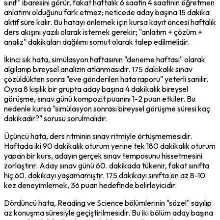
sınıf" ibaresini görür, fakat haftalık 6 saatin 4 saatinin öğretmen 
anlatımı olduğunu fark etmez; neticede aday başına 15 dakika 
aktif süre kalır. Bu hatayı önlemek için kursa kayıt öncesi haftalık 
ders akışını yazılı olarak istemek gerekir; "anlatım + çözüm + 
analiz" dakikaları dağılımı somut olarak talep edilmelidir.
İkinci sık hata, simülasyon haftasının "deneme haftası" olarak 
algılanıp bireysel analizin atlanmasıdır. 175 dakikalık sınav 
çözüldükten sonra "eve gönderilen hata raporu" yeterli sanılır. 
Oysa 8 kişilik bir grupta aday başına 4 dakikalık bireysel 
görüşme, sınav günü kompozit puanını 1-2 puan etkiler. Bu 
nedenle kursa "simülasyon sonrası bireysel görüşme süresi kaç 
dakikadır?" sorusu sorulmalıdır.
Üçüncü hata, ders ritminin sınav ritmiyle örtüşmemesidir. 
Haftada iki 90 dakikalık oturum yerine tek 180 dakikalık oturum 
yapan bir kurs, adayın gerçek sınav temposunu hissetmesini 
zorlaştırır. Aday sınav günü 60. dakikada tükenir, fakat sınıfta 
hiç 60. dakikayı yaşamamıştır. 175 dakikayı sınıfta en az 8-10 
kez deneyimlemek, 36 puan hedefinde belirleyicidir.
Dördüncü hata, Reading ve Science bölümlerinin "sözel" sayılıp 
az konuşma süresiyle geçiştirilmesidir. Bu iki bölüm aday başına 