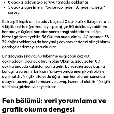
8 dakika: adayın 2-3 soruyu tahtada açıklaması
5 dakika: öğretmenin "bu cevap neden B, neden C değil" 
sorusu
Bu kalıp 8 kişilik sınıfta aday başına 30 dakikalık etkileşim üretir. 
4 kişilik sınıfta öğretmen aynı pasaj için 50 dakika ayırabilir ve 
her adayın üçüncü sorudan sonra hangi noktada takıldığını 
bizzat gözlemleyebilir. 36 Okuma puanı almak, 40 sorudan 38-
39 doğru bekler; bu da her yanlış cevabın nedenini bilinçli olarak 
gerekçelendirmeyi zorunlu kılar.
Bir aday için sınav günü tükenme eşiği çoğu kez 60. 
dakikadadır. Üçüncü oturum olan Okuma, aday zaten 80 
dakika sınavda kaldıktan sonra gelir. Bu yüzden aday başına 
konuşma süresinin bir kısmı "sınav-sonrası enerji kontrolü"ne 
ayrılmalıdır. 4 kişilik atölyede öğretmen her oturum sonunda 
adayın nabzını, göz temasını ve cevap hızını not alabilir; 16 kişilik 
sınıfta bu gözlem yüzeysel kalır.
Fen bölümü: veri yorumlama ve
grafik okuma dengesi