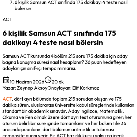
6 kişilik Samsun ACT sınıfında 175 dakikayı 4 teste nasıl
bölersin
ACT
6 kişilik Samsun ACT sınıfında 175
dakikayı 4 teste nasıl bölersin
Samsun ACT kursunda 4 bölüm 215 soru 175 dakika için aday
başına konuşma süresi nasıl hesaplanır? 36 puan hedefleyen
adaylar için sınıf-içi tempo mimarisi.
10 Haziran 2026
20 dk
Yazar
:
Zeynep Aksoy
Onaylayan
:
Elif Korkmaz
ACT
, dört ayrı bölümde toplam 215 sorudan oluşan ve 175 
dakika süren, uluslararası üniversite kabul süreçlerinde kullanılan 
standart bir akademik sınavdır. Aday İngilizce, Matematik, 
Okuma ve Fen olmak üzere dört ayrı test oturumuna girer; her 
oturum belirli bir süre içinde tamamlanır ve her bölüm 1 ile 36 
arasında puanlanır, dört bölümün aritmetik ortalaması 
composite puanı verir. Bir ACT hazırlık kursu yalnızca içerik 