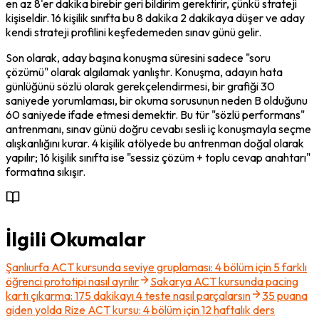
en az 8'er dakika birebir geri bildirim gerektirir, çünkü strateji 
kişiseldir. 16 kişilik sınıfta bu 8 dakika 2 dakikaya düşer ve aday 
kendi strateji profilini keşfedemeden sınav günü gelir.
Son olarak, aday başına konuşma süresini sadece "soru 
çözümü" olarak algılamak yanlıştır. Konuşma, adayın hata 
günlüğünü sözlü olarak gerekçelendirmesi, bir grafiği 30 
saniyede yorumlaması, bir okuma sorusunun neden B olduğunu 
60 saniyede ifade etmesi demektir. Bu tür "sözlü performans" 
antrenmanı, sınav günü doğru cevabı sesli iç konuşmayla seçme 
alışkanlığını kurar. 4 kişilik atölyede bu antrenman doğal olarak 
yapılır; 16 kişilik sınıfta ise "sessiz çözüm + toplu cevap anahtarı" 
formatına sıkışır.
İlgili Okumalar
Şanlıurfa ACT kursunda seviye gruplaması: 4 bölüm için 5 farklı
öğrenci prototipi nasıl ayrılır
Sakarya ACT kursunda pacing
kartı çıkarma: 175 dakikayı 4 teste nasıl parçalarsın
35 puana
giden yolda Rize ACT kursu: 4 bölüm için 12 haftalık ders