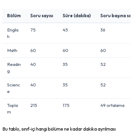
Bölüm
Soru sayısı
Süre (dakika)
Soru başına sa
Englis
75
45
36
h
Math
60
60
60
Readin
40
35
52
g
Scienc
40
35
52
e
Topla
215
175
49 ortalama
m
Bu tablo, sınıf-içi hangi bölüme ne kadar dakika ayrılması 