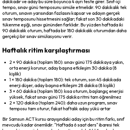
dakikadır ve aday bu süre boyunca 4 ayrı teste girer. Sınıf-içi 
tempo, sınav günü temposunu simüle etmelidir. 90 dakikalık tek 
oturum, sınavın yarısından fazlasını kapsar ve adayın gerçek 
sınav temposunu hissetmesini sağlar; fakat son 30 dakikadaki 
tükenme eşiği, sınav gününden farklıdır. Bu yüzden haftada iki 
90 dakikalık oturum, haftada bir 180 dakikalık oturumdan daha 
gerçekçi bir sınav simülasyonu verir.
Haftalık ritim karşılaştırması
2 × 90 dakika (toplam 180): sınav günü 175 dakikaya yakın, 
orta enerji korunur, aday başına etkileşim 30 dakika (8 
kişilik)
1 × 180 dakika (toplam 180): tek oturum, son 45 dakikada 
enerji düşer, aday başına etkileşim 28 dakika (8 kişilik)
3 × 60 dakika (toplam 180): kısa oturum, başlangıç enerjisi 
yüksek, fakat sınav günü 175 dakika ritmi tam öğrenilmez
2 × 120 dakika (toplam 240): daha uzun program, sınav 
temposu tam oturur, fakat haftalık aday yükü artar
Bir Samsun ACT kursu arayışındaki aday için bu ritim farkı, sınıf 
mevcudu kadar önemlidir. "Haftada 6 saat ders" ibaresi tek 