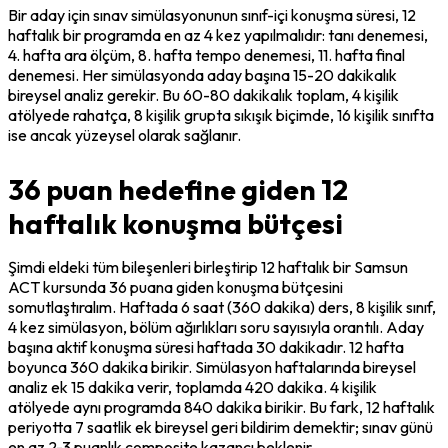
Bir aday için sınav simülasyonunun sınıf-içi konuşma süresi, 12 
haftalık bir programda en az 4 kez yapılmalıdır: tanı denemesi, 
4. hafta ara ölçüm, 8. hafta tempo denemesi, 11. hafta final 
denemesi. Her simülasyonda aday başına 15-20 dakikalık 
bireysel analiz gerekir. Bu 60-80 dakikalık toplam, 4 kişilik 
atölyede rahatça, 8 kişilik grupta sıkışık biçimde, 16 kişilik sınıfta 
ise ancak yüzeysel olarak sağlanır.
36 puan hedefine giden 12
haftalık konuşma bütçesi
Şimdi eldeki tüm bileşenleri birleştirip 12 haftalık bir Samsun 
ACT kursunda 36 puana giden konuşma bütçesini 
somutlaştıralım. Haftada 6 saat (360 dakika) ders, 8 kişilik sınıf, 
4 kez simülasyon, bölüm ağırlıkları soru sayısıyla orantılı. Aday 
başına aktif konuşma süresi haftada 30 dakikadır. 12 hafta 
boyunca 360 dakika birikir. Simülasyon haftalarında bireysel 
analiz ek 15 dakika verir, toplamda 420 dakika. 4 kişilik 
atölyede aynı programda 840 dakika birikir. Bu fark, 12 haftalık 
periyotta 7 saatlik ek bireysel geri bildirim demektir; sınav günü 
en az 2-3 puanlık composite kazancı beklenir.