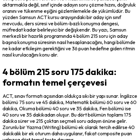
aktarmakla değil, sınıf içinde adayın soru çözme hızını, doğruluk 
oranını ve tükenme eşiğini gözlemlemekle de yükümlüdür. Bu 
yüzden Samsun ACT kursu arayışındaki bir aday için sınıf 
mevcudu, ders süresi ve bölüm-bazlı konuşma dengesi, 
müfredat kadar belirleyici bir değişkendir. Bu yazı, Samsun 
merkezli bir hazırlık programında 4 bölüm 215 soru için aday 
başına konuşma süresinin nasıl hesaplanacağını, hangi bölümde 
ne kadar etkileşim gerektiğini ve 36 puan hedefine giden ritmin 
nasıl kurulacağını konu alır.
4 bölüm 215 soru 175 dakika:
formatın temel çerçevesi
ACT, sınav formatı açısından oldukça sıkı bir yapı sunar. İngilizce 
bölümü 75 soru ve 45 dakika, Matematik bölümü 60 soru ve 60 
dakika, Okuma bölümü 40 soru ve 35 dakika, Fen bölümü ise 
40 soru ve 35 dakikadan oluşur. Bu dört bölümün toplamı 175 
dakika sürer ve 215 çoktan seçmeli soru adayın önüne gelir. 
Zorunlu bir Yazma (Writing) bölümü ek olarak tercih edilirse 40 
dakikalık bir ek oturum daha uygulanır, fakat composite puan 
yalnızca dört temel teste dayanır.