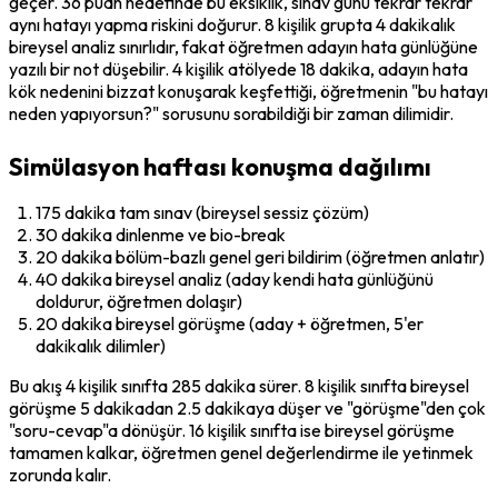
geçer. 36 puan hedefinde bu eksiklik, sınav günü tekrar tekrar 
aynı hatayı yapma riskini doğurur. 8 kişilik grupta 4 dakikalık 
bireysel analiz sınırlıdır, fakat öğretmen adayın hata günlüğüne 
yazılı bir not düşebilir. 4 kişilik atölyede 18 dakika, adayın hata 
kök nedenini bizzat konuşarak keşfettiği, öğretmenin "bu hatayı 
neden yapıyorsun?" sorusunu sorabildiği bir zaman dilimidir.
Simülasyon haftası konuşma dağılımı
175 dakika tam sınav (bireysel sessiz çözüm)
30 dakika dinlenme ve bio-break
20 dakika bölüm-bazlı genel geri bildirim (öğretmen anlatır)
40 dakika bireysel analiz (aday kendi hata günlüğünü 
doldurur, öğretmen dolaşır)
20 dakika bireysel görüşme (aday + öğretmen, 5'er 
dakikalık dilimler)
Bu akış 4 kişilik sınıfta 285 dakika sürer. 8 kişilik sınıfta bireysel 
görüşme 5 dakikadan 2.5 dakikaya düşer ve "görüşme"den çok 
"soru-cevap"a dönüşür. 16 kişilik sınıfta ise bireysel görüşme 
tamamen kalkar, öğretmen genel değerlendirme ile yetinmek 
zorunda kalır.