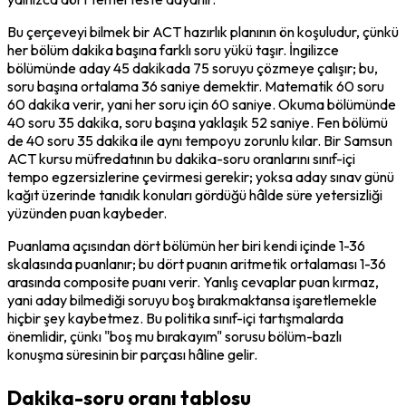
Bu çerçeveyi bilmek bir ACT hazırlık planının ön koşuludur, çünkü 
her bölüm dakika başına farklı soru yükü taşır. İngilizce 
bölümünde aday 45 dakikada 75 soruyu çözmeye çalışır; bu, 
soru başına ortalama 36 saniye demektir. Matematik 60 soru 
60 dakika verir, yani her soru için 60 saniye. Okuma bölümünde 
40 soru 35 dakika, soru başına yaklaşık 52 saniye. Fen bölümü 
de 40 soru 35 dakika ile aynı tempoyu zorunlu kılar. Bir Samsun 
ACT kursu müfredatının bu dakika-soru oranlarını sınıf-içi 
tempo egzersizlerine çevirmesi gerekir; yoksa aday sınav günü 
kağıt üzerinde tanıdık konuları gördüğü hâlde süre yetersizliği 
yüzünden puan kaybeder.
Puanlama açısından dört bölümün her biri kendi içinde 1-36 
skalasında puanlanır; bu dört puanın aritmetik ortalaması 1-36 
arasında composite puanı verir. Yanlış cevaplar puan kırmaz, 
yani aday bilmediği soruyu boş bırakmaktansa işaretlemekle 
hiçbir şey kaybetmez. Bu politika sınıf-içi tartışmalarda 
önemlidir, çünkı "boş mu bırakayım" sorusu bölüm-bazlı 
konuşma süresinin bir parçası hâline gelir.
Dakika-soru oranı tablosu