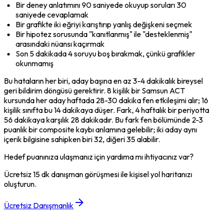
Bir deney anlatımını 90 saniyede okuyup soruları 30 
saniyede cevaplamak
Bir grafikte iki eğriyi karıştırıp yanlış değişkeni seçmek
Bir hipotez sorusunda "kanıtlanmış" ile "desteklenmiş" 
arasındaki nüansı kaçırmak
Son 5 dakikada 4 soruyu boş bırakmak, çünkü grafikler 
okunmamış
Bu hataların her biri, aday başına en az 3-4 dakikalık bireysel 
geri bildirim döngüsü gerektirir. 8 kişilik bir Samsun ACT 
kursunda her aday haftada 28-30 dakika fen etkileşimi alır; 16 
kişilik sınıfta bu 14 dakikaya düşer. Fark, 4 haftalık bir periyotta 
56 dakikaya karşılık 28 dakikadır. Bu fark fen bölümünde 2-3 
puanlık bir composite kaybı anlamına gelebilir; iki aday aynı 
içerik bilgisine sahipken biri 32, diğeri 35 alabilir.
Hedef puanınıza ulaşmanız için yardıma mı ihtiyacınız var?
Ücretsiz 15 dk danışman görüşmesi ile kişisel yol haritanızı
oluşturun.
Ücretsiz Danışmanlık