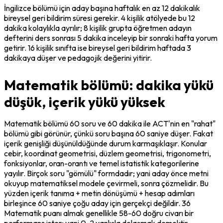
İngilizce bölümü için aday başına haftalık en az 12 dakikalık 
bireysel geri bildirim süresi gerekir. 4 kişilik atölyede bu 12 
dakika kolaylıkla ayrılır; 8 kişilik grupta öğretmen adayın 
defterini ders sonrası 5 dakika inceleyip bir sonraki hafta yorum 
getirir. 16 kişilik sınıfta ise bireysel geri bildirim haftada 3 
dakikaya düşer ve pedagojik değerini yitirir.
Matematik bölümü: dakika yükü
düşük, içerik yükü yüksek
Matematik bölümü 60 soru ve 60 dakika ile ACT'nin en "rahat" 
bölümü gibi görünür, çünkü soru başına 60 saniye düşer. Fakat 
içerik genişliği düşünüldüğünde durum karmaşıklaşır. Konular 
cebir, koordinat geometrisi, düzlem geometrisi, trigonometri, 
fonksiyonlar, oran-orantı ve temel istatistik kategorilerine 
yayılır. Birçok soru "gömülü" formdadır; yani aday önce metni 
okuyup matematiksel modele çevirmeli, sonra çözmelidir. Bu 
yüzden içerik tanıma + metin dönüşümü + hesap adımları 
birleşince 60 saniye çoğu aday için gerçekçi değildir. 36 
Matematik puanı almak genellikle 58-60 doğru civarı bir 
performans ister; yani 0-2 yanlışla dolaşmak demektir.