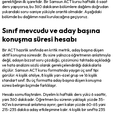
gerektiğinin ilk işaretidir. Bir Samsun ACT kursu haftalık 6 saat 
ders yapıyorsa, bu 360 dakikanın bölümlere dağılımı doğrudan 
yukarıdaki soru-saniye yüküyle orantılı olmalıdır. Aşağıdaki 
bölümde bu dağılımın nasıl kurulacağına geçiyoruz.
Sınıf mevcudu ve aday başına
konuşma süresi hesabı
Bir ACT hazırlık sınıfında en kritik metrik, aday başına düşen 
aktif konuşma süresidir. Bu süre yalnızca öğretmenin anlatımıyla 
değil, adayın bizzat soru çözdüğü, çözümünü tahtada açıkladığı 
ve hata analizini sözlü olarak gerekçelendirdiği dakikalarla 
ölçülür. Samsun ACT kursu formatında yaygın üç sınıf tipi 
görülür: 4 kişilik atölye, 8 kişilik yarı-özel grup ve 16 kişilik 
standart sınıf. Bu üç formatta aday başına düşen konuşma 
süresi belirgin biçimde farklılaşır.
Hesabı somutlaştıralım. Diyelim ki haftalık ders yükü 6 saattir, 
yani 360 dakikadır. Öğretmen bu sürenin yaklaşık yüzde 35-
40'ını kavramsal anlatıma ayırır; geri kalan yüzde 60-65 yani 
215-235 dakika aday etkileşimine kalır. 4 kişilik bir sınıfta 235 