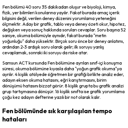
Fen bölümü 40 soru 35 dakikadan oluşur ve biyoloji, kimya, 
fizik, yer bilimleri konularına yayılır. Fakat burada amaç içerik 
bilgisini değil, verilen deney düzenini yorumlama yeteneğini 
ölçmektir. Aday bir grafik, tablo veya deney özeti okur, hipotez, 
değişken veya sonuç hakkında soruları cevaplar. Soru başına 52 
saniye, okuma bölümüyle aynıdır, fakat burada "metin 
yoğunluğu" daha yüksektir. Birçok soru önce bir deney anlatımı, 
ardından 2-3 ardışık soru olarak gelir; ilk soruyu yanlış 
cevaplamak, sonraki iki soruyu da riske atar.
Samsun ACT kursunda Fen bölümüne ayrılan sınıf-içi konuşma 
süresi, okuma bölümüne kıyasla daha "yoğun grafik okuma"ya 
ayrılır. 4 kişilik atölyede öğretmen bir grafiği birlikte analiz eder, 
adayın eksen okuma hatasını, eğri karıştırmasını, birim 
dönüşümü hatasını bizzat görür. 8 kişilik grupta bu grafik analizi 
grup tartışmasına dönüşür. 16 kişilik sınıfta ise grafik yorumlama 
çoğu kez adayın defterine yazılı bir not olarak kalır.
Fen bölümünde sık karşılaşılan tempo
hataları