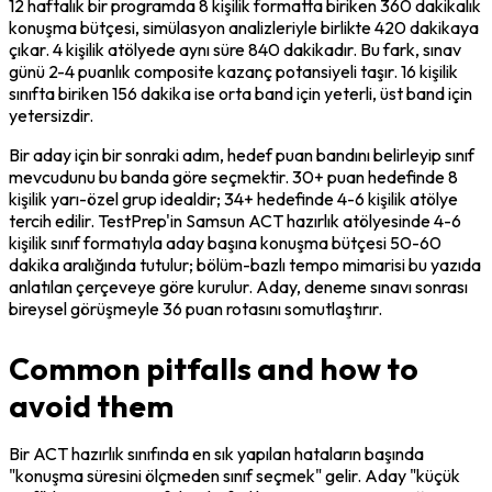
12 haftalık bir programda 8 kişilik formatta biriken 360 dakikalık 
konuşma bütçesi, simülasyon analizleriyle birlikte 420 dakikaya 
çıkar. 4 kişilik atölyede aynı süre 840 dakikadır. Bu fark, sınav 
günü 2-4 puanlık composite kazanç potansiyeli taşır. 16 kişilik 
sınıfta biriken 156 dakika ise orta band için yeterli, üst band için 
yetersizdir.
Bir aday için bir sonraki adım, hedef puan bandını belirleyip sınıf 
mevcudunu bu banda göre seçmektir. 30+ puan hedefinde 8 
kişilik yarı-özel grup idealdir; 34+ hedefinde 4-6 kişilik atölye 
tercih edilir. TestPrep'in Samsun ACT hazırlık atölyesinde 4-6 
kişilik sınıf formatıyla aday başına konuşma bütçesi 50-60 
dakika aralığında tutulur; bölüm-bazlı tempo mimarisi bu yazıda 
anlatılan çerçeveye göre kurulur. Aday, deneme sınavı sonrası 
bireysel görüşmeyle 36 puan rotasını somutlaştırır.
Common pitfalls and how to
avoid them
Bir ACT hazırlık sınıfında en sık yapılan hataların başında 
"konuşma süresini ölçmeden sınıf seçmek" gelir. Aday "küçük 