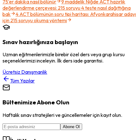
75'er dakika nasıl bölünür
9 maddelik Niğde ACT hazırlık
değerlendirme çerçevesi: 215 soruyu 4 teste nasıl dağıttığına
bak
4 ACT bölümünün soru tipi haritası: Afyonkarahisar adayı
için 215 soruyu okuma yöntemi
Sınav hazırlığınıza başlayın
Uzman eğitmenlerimizle birebir özel ders veya grup kursu
seçeneklerimizi inceleyin. İlk ders iade garantisi.
Ücretsiz Danışmanlık
Tüm Yazılar
Bültenimize Abone Olun
Haftalık sınav stratejileri ve güncellemeler için kayıt olun.
Abone Ol