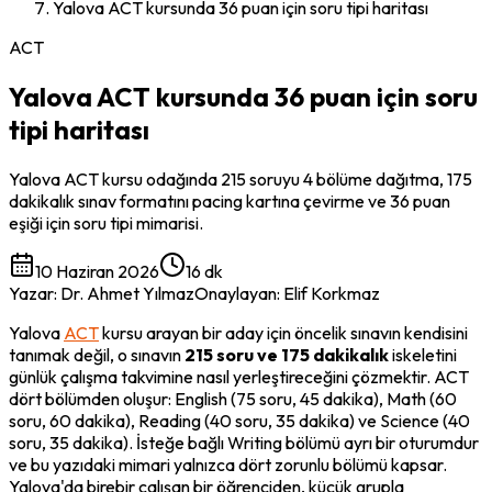
Yalova ACT kursunda 36 puan için soru tipi haritası
ACT
Yalova ACT kursunda 36 puan için soru
tipi haritası
Yalova ACT kursu odağında 215 soruyu 4 bölüme dağıtma, 175
dakikalık sınav formatını pacing kartına çevirme ve 36 puan
eşiği için soru tipi mimarisi.
10 Haziran 2026
16 dk
Yazar
:
Dr. Ahmet Yılmaz
Onaylayan
:
Elif Korkmaz
Yalova 
ACT
 kursu arayan bir aday için öncelik sınavın kendisini 
tanımak değil, o sınavın 
215 soru ve 175 dakikalık
 iskeletini 
günlük çalışma takvimine nasıl yerleştireceğini çözmektir. ACT 
dört bölümden oluşur: 
English
 (75 soru, 45 dakika), 
Math
 (60 
soru, 60 dakika), 
Reading
 (40 soru, 35 dakika) ve 
Science
 (40 
soru, 35 dakika). İsteğe bağlı 
Writing
 bölümü ayrı bir oturumdur 
ve bu yazıdaki mimari yalnızca dört zorunlu bölümü kapsar. 
Yalova'da birebir çalışan bir öğrenciden, küçük grupla 