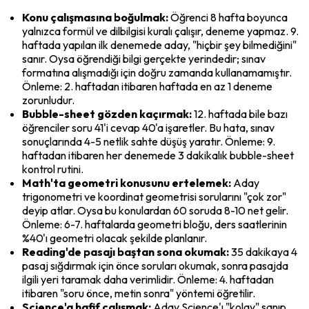
Konu çalışmasına boğulmak:
 Öğrenci 8 hafta boyunca 
yalnızca formül ve dilbilgisi kuralı çalışır, deneme yapmaz. 9. 
haftada yapılan ilk denemede aday, "hiçbir şey bilmediğini" 
sanır. Oysa öğrendiği bilgi gerçekte yerindedir; sınav 
formatına alışmadığı için doğru zamanda kullanamamıştır. 
Önleme: 2. haftadan itibaren haftada en az 1 deneme 
zorunludur.
Bubble-sheet gözden kaçırmak:
 12. haftada bile bazı 
öğrenciler soru 41'i cevap 40'a işaretler. Bu hata, sınav 
sonuçlarında 4-5 netlik sahte düşüş yaratır. Önleme: 9. 
haftadan itibaren her denemede 3 dakikalık bubble-sheet 
kontrol rutini.
Math'ta geometri konusunu ertelemek:
 Aday 
trigonometri ve koordinat geometrisi sorularını "çok zor" 
deyip atlar. Oysa bu konulardan 60 soruda 8-10 net gelir. 
Önleme: 6-7. haftalarda geometri bloğu, ders saatlerinin 
%40'ı geometri olacak şekilde planlanır.
Reading'de pasajı baştan sona okumak:
 35 dakikaya 4 
pasaj sığdırmak için önce soruları okumak, sonra pasajda 
ilgili yeri taramak daha verimlidir. Önleme: 4. haftadan 
itibaren "soru önce, metin sonra" yöntemi öğretilir.
Science'a hafif çalışmak:
 Aday Science'ı "kolay" sanıp 