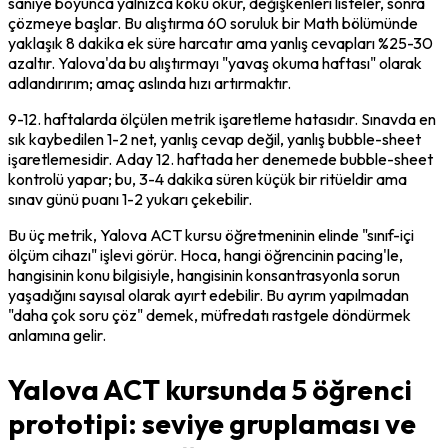
saniye boyunca yalnızca kökü okur, değişkenleri listeler, sonra 
çözmeye başlar. Bu alıştırma 60 soruluk bir Math bölümünde 
yaklaşık 8 dakika ek süre harcatır ama yanlış cevapları %25-30 
azaltır. Yalova'da bu alıştırmayı "yavaş okuma haftası" olarak 
adlandırırım; amaç aslında hızı artırmaktır.
9-12. haftalarda ölçülen metrik 
işaretleme hatası
dır. Sınavda en 
sık kaybedilen 1-2 net, yanlış cevap değil, yanlış bubble-sheet 
işaretlemesidir. Aday 12. haftada her denemede bubble-sheet 
kontrolü yapar; bu, 3-4 dakika süren küçük bir ritüeldir ama 
sınav günü puanı 1-2 yukarı çekebilir.
Bu üç metrik, Yalova ACT kursu öğretmeninin elinde "sınıf-içi 
ölçüm cihazı" işlevi görür. Hoca, hangi öğrencinin pacing'le, 
hangisinin konu bilgisiyle, hangisinin konsantrasyonla sorun 
yaşadığını sayısal olarak ayırt edebilir. Bu ayrım yapılmadan 
"daha çok soru çöz" demek, müfredatı rastgele döndürmek 
anlamına gelir.
Yalova ACT kursunda 5 öğrenci
prototipi: seviye gruplaması ve