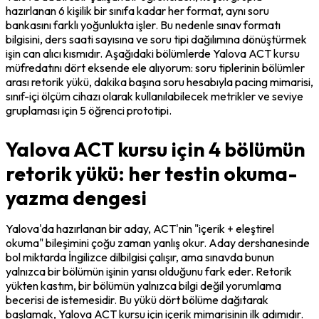
hazırlanan 6 kişilik bir sınıfa kadar her format, aynı soru 
bankasını farklı yoğunlukta işler. Bu nedenle sınav formatı 
bilgisini, ders saati sayısına ve soru tipi dağılımına dönüştürmek 
işin can alıcı kısmıdır. Aşağıdaki bölümlerde Yalova ACT kursu 
müfredatını dört eksende ele alıyorum: soru tiplerinin bölümler 
arası retorik yükü, dakika başına soru hesabıyla pacing mimarisi, 
sınıf-içi ölçüm cihazı olarak kullanılabilecek metrikler ve seviye 
gruplaması için 5 öğrenci prototipi.
Yalova ACT kursu için 4 bölümün
retorik yükü: her testin okuma-
yazma dengesi
Yalova'da hazırlanan bir aday, ACT'nin "içerik + eleştirel 
okuma" bileşimini çoğu zaman yanlış okur. Aday dershanesinde 
bol miktarda İngilizce dilbilgisi çalışır, ama sınavda bunun 
yalnızca bir bölümün işinin yarısı olduğunu fark eder. Retorik 
yükten kastım, bir bölümün yalnızca bilgi değil yorumlama 
becerisi de istemesidir. Bu yükü dört bölüme dağıtarak 
başlamak, Yalova ACT kursu için içerik mimarisinin ilk adımıdır.