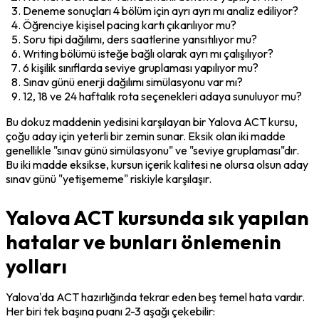
Deneme sonuçları 4 bölüm için ayrı ayrı mı analiz ediliyor?
Öğrenciye kişisel pacing kartı çıkarılıyor mu?
Soru tipi dağılımı, ders saatlerine yansıtılıyor mu?
Writing bölümü isteğe bağlı olarak ayrı mı çalışılıyor?
6 kişilik sınıflarda seviye gruplaması yapılıyor mu?
Sınav günü enerji dağılımı simülasyonu var mı?
12, 18 ve 24 haftalık rota seçenekleri adaya sunuluyor mu?
Bu dokuz maddenin yedisini karşılayan bir Yalova ACT kursu, 
çoğu aday için yeterli bir zemin sunar. Eksik olan iki madde 
genellikle "sınav günü simülasyonu" ve "seviye gruplaması"dır. 
Bu iki madde eksikse, kursun içerik kalitesi ne olursa olsun aday 
sınav günü "yetişememe" riskiyle karşılaşır.
Yalova ACT kursunda sık yapılan
hatalar ve bunları önlemenin
yolları
Yalova'da ACT hazırlığında tekrar eden beş temel hata vardır. 
Her biri tek başına puanı 2-3 aşağı çekebilir: