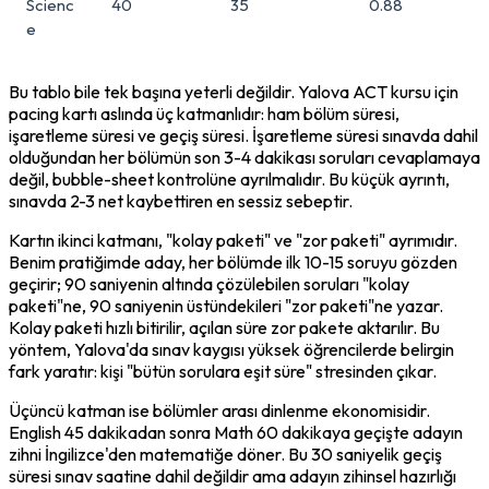
Scienc
40
35
0.88
e
Bu tablo bile tek başına yeterli değildir. Yalova ACT kursu için 
pacing kartı aslında üç katmanlıdır: 
ham bölüm süresi
, 
işaretleme süresi
 ve 
geçiş süresi
. İşaretleme süresi sınavda dahil 
olduğundan her bölümün son 3-4 dakikası soruları cevaplamaya 
değil, bubble-sheet kontrolüne ayrılmalıdır. Bu küçük ayrıntı, 
sınavda 2-3 net kaybettiren en sessiz sebeptir.
Kartın ikinci katmanı, "kolay paketi" ve "zor paketi" ayrımıdır. 
Benim pratiğimde aday, her bölümde ilk 10-15 soruyu gözden 
geçirir; 90 saniyenin altında çözülebilen soruları "kolay 
paketi"ne, 90 saniyenin üstündekileri "zor paketi"ne yazar. 
Kolay paketi hızlı bitirilir, açılan süre zor pakete aktarılır. Bu 
yöntem, Yalova'da sınav kaygısı yüksek öğrencilerde belirgin 
fark yaratır: kişi "bütün sorulara eşit süre" stresinden çıkar.
Üçüncü katman ise bölümler arası dinlenme ekonomisidir. 
English 45 dakikadan sonra Math 60 dakikaya geçişte adayın 
zihni İngilizce'den matematiğe döner. Bu 30 saniyelik geçiş 
süresi sınav saatine dahil değildir ama adayın zihinsel hazırlığı 