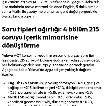
için kritiktir. Yalova ACT kursu sınıf içinde bu geçişi 5 dakikalık 
kısa molalarla prova ettirmelidir: önce English, 5 dakika mola, 
sonra Math. Bu yapay molalar, sınav günü doğal yorgunlukla 
başa çıkmayı öğretir.
Soru tipleri ağırlığı: 4 bölüm 215
soruyu içerik mimarisine
dönüştürme
Yalova ACT kursu müfredatının en somut parçası soru tipi 
haritasıdır. 215 soruyu 4 bölüme dağıtırken yalnızca sayı değil, 
her bölümün içindeki soru tipi yüzdesini de görmek gerekir. 
Aşağıdaki tablo Yalova'da uyguladığım yaklaşık dağılımı 
özetler:
English (75 soru):
 Üslup ve organizasyon ~%30, geçiş ve 
bağlaçlar ~%15, kelime seçimi ~%10, dilbilgisi ve noktalama 
~%25, paragraf stratejisi ~%15, ekleme/çıkarma ~%5.
Math (60 soru):
 Temel cebir ~%35, orta cebir ~%15, 
koordinat geometrisi ~%15, düzlem geometrisi ~%20, 