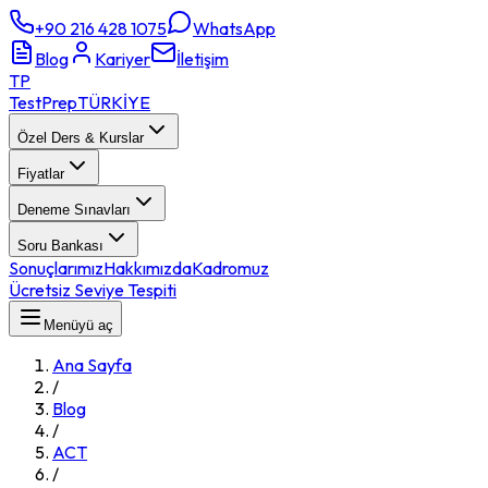
+90 216 428 1075
WhatsApp
Blog
Kariyer
İletişim
TP
TestPrep
TÜRKİYE
Özel Ders & Kurslar
Fiyatlar
Deneme Sınavları
Soru Bankası
Sonuçlarımız
Hakkımızda
Kadromuz
Ücretsiz Seviye Tespiti
Menüyü aç
Ana Sayfa
/
Blog
/
ACT
/