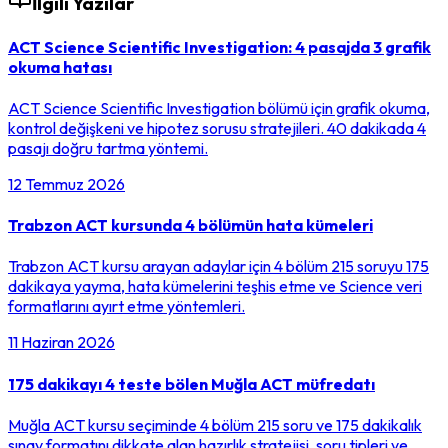
İlgili Yazılar
ACT Science Scientific Investigation: 4 pasajda 3 grafik
okuma hatası
ACT Science Scientific Investigation bölümü için grafik okuma,
kontrol değişkeni ve hipotez sorusu stratejileri. 40 dakikada 4
pasajı doğru tartma yöntemi.
12 Temmuz 2026
Trabzon ACT kursunda 4 bölümün hata kümeleri
Trabzon ACT kursu arayan adaylar için 4 bölüm 215 soruyu 175
dakikaya yayma, hata kümelerini teşhis etme ve Science veri
formatlarını ayırt etme yöntemleri.
11 Haziran 2026
175 dakikayı 4 teste bölen Muğla ACT müfredatı
Muğla ACT kursu seçiminde 4 bölüm 215 soru ve 175 dakikalık
sınav formatını dikkate alan hazırlık stratejisi, soru tipleri ve