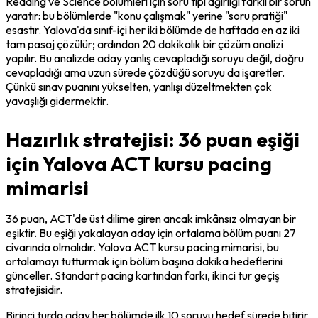
Reading ve Science bölümleri için soru tipi ağırlığı farklı bir sorun 
yaratır: bu bölümlerde "konu çalışmak" yerine "soru pratiği" 
esastır. Yalova'da sınıf-içi her iki bölümde de haftada en az iki 
tam pasaj çözülür; ardından 20 dakikalık bir çözüm analizi 
yapılır. Bu analizde aday yanlış cevapladığı soruyu değil, doğru 
cevapladığı ama uzun sürede çözdüğü soruyu da işaretler. 
Çünkü sınav puanını yükselten, yanlışı düzeltmekten çok 
yavaşlığı gidermektir.
Hazırlık stratejisi: 36 puan eşiği
için Yalova ACT kursu pacing
mimarisi
36 puan, ACT'de üst dilime giren ancak imkânsız olmayan bir 
eşiktir. Bu eşiği yakalayan aday için ortalama bölüm puanı 27 
civarında olmalıdır. Yalova ACT kursu pacing mimarisi, bu 
ortalamayı tutturmak için bölüm başına dakika hedeflerini 
günceller. Standart pacing kartından farkı, ikinci tur geçiş 
stratejisidir.
Birinci turda aday her bölümde ilk 10 soruyu hedef sürede bitirir. 