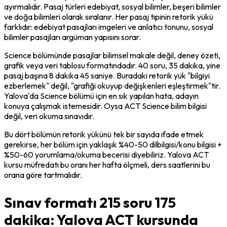
ayırmalıdır. Pasaj türleri edebiyat, sosyal bilimler, beşeri bilimler 
ve doğa bilimleri olarak sıralanır. Her pasaj tipinin retorik yükü 
farklıdır: edebiyat pasajları imgeleri ve anlatıcı tonunu, sosyal 
bilimler pasajları argüman yapısını sorar.
Science bölümünde pasajlar bilimsel makale değil, deney özeti, 
grafik veya veri tablosu formatındadır. 40 soru, 35 dakika, yine 
pasaj başına 8 dakika 45 saniye. Buradaki retorik yük "bilgiyi 
ezberlemek" değil, "grafiği okuyup değişkenleri eşleştirmek"tir. 
Yalova'da Science bölümü için en sık yapılan hata, adayın 
konuya çalışmak istemesidir. Oysa ACT Science bilim bilgisi 
değil, veri okuma sınavıdır.
Bu dört bölümün retorik yükünü tek bir sayıda ifade etmek 
gerekirse, her bölüm için yaklaşık %40-50 dilbilgisi/konu bilgisi + 
%50-60 yorumlama/okuma becerisi diyebiliriz. Yalova ACT 
kursu müfredatı bu oranı her hafta ölçmeli, ders saatlerini bu 
orana göre tartmalıdır.
Sınav formatı 215 soru 175
dakika: Yalova ACT kursunda