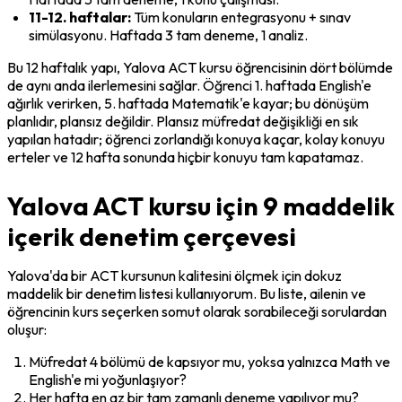
11-12. haftalar:
 Tüm konuların entegrasyonu + sınav 
simülasyonu. Haftada 3 tam deneme, 1 analiz.
Bu 12 haftalık yapı, Yalova ACT kursu öğrencisinin dört bölümde 
de aynı anda ilerlemesini sağlar. Öğrenci 1. haftada English'e 
ağırlık verirken, 5. haftada Matematik'e kayar; bu dönüşüm 
planlıdır, plansız değildir. Plansız müfredat değişikliği en sık 
yapılan hatadır; öğrenci zorlandığı konuya kaçar, kolay konuyu 
erteler ve 12 hafta sonunda hiçbir konuyu tam kapatamaz.
Yalova ACT kursu için 9 maddelik
içerik denetim çerçevesi
Yalova'da bir ACT kursunun kalitesini ölçmek için dokuz 
maddelik bir denetim listesi kullanıyorum. Bu liste, ailenin ve 
öğrencinin kurs seçerken somut olarak sorabileceği sorulardan 
oluşur:
Müfredat 4 bölümü de kapsıyor mu, yoksa yalnızca Math ve 
English'e mi yoğunlaşıyor?
Her hafta en az bir tam zamanlı deneme yapılıyor mu?