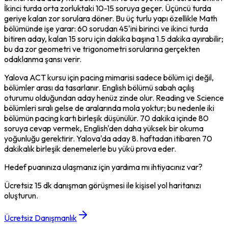
İkinci turda orta zorluktaki 10-15 soruya geçer. Üçüncü turda 
geriye kalan zor sorulara döner. Bu üç turlu yapı özellikle Math 
bölümünde işe yarar: 60 sorudan 45'ini birinci ve ikinci turda 
bitiren aday, kalan 15 soru için dakika başına 1.5 dakika ayırabilir; 
bu da zor geometri ve trigonometri sorularına gerçekten 
odaklanma şansı verir.
Yalova ACT kursu için pacing mimarisi sadece bölüm içi değil, 
bölümler arası da tasarlanır. English bölümü sabah açılış 
oturumu olduğundan aday henüz zinde olur. Reading ve Science 
bölümleri sıralı gelse de aralarında mola yoktur; bu nedenle iki 
bölümün pacing kartı birleşik düşünülür. 70 dakika içinde 80 
soruya cevap vermek, English'den daha yüksek bir okuma 
yoğunluğu gerektirir. Yalova'da aday 8. haftadan itibaren 70 
dakikalık birleşik denemelerle bu yükü prova eder.
Hedef puanınıza ulaşmanız için yardıma mı ihtiyacınız var?
Ücretsiz 15 dk danışman görüşmesi ile kişisel yol haritanızı
oluşturun.
Ücretsiz Danışmanlık