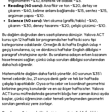
trigonometri ~%10, istatistik ve olasılık ~%5.
Reading (40 soru):
 Ana fikir ve ton ~%20, detay ve 
çıkarım ~%40, kelime anlamı bağlamda ~%15, sentez ~%15, 
argüman yapısı ~%10.
Science (40 soru):
 Veri okuma (grafik/tablo) ~%40, 
çıkarım ~%30, deney tasarımı ~%20, çelişki çözümü ~%10.
Bu dağılım doğrudan ders saati planına dönüşür. Yalova ACT 
kursu için 12 haftalık bir programda her hafta iki soru tipi 
kategorisine odaklanılır. Örneğin ilk iki hafta English üslup + 
geçiş konularına, üç ve dördüncü haftalar English dilbilgisi + 
paragraf stratejisine ayrılır. Bu sıralama adayın erken kazanım 
hissetmesini sağlar; çünkü üslup soruları dilbilgisi sorularından 
daha hızlı öğrenilir.
Matematikte dağılım daha farklı yönetilir. 60 sorunun %35'i 
temel cebirdir; bu, 21 soruya denk gelir ve tek bir haftada 
çalışılıp kapatılabilir. Oysa orta cebir ve koordinat geometrisi 
birbirine geçmiş konulardır ve en az ikişer hafta ister. Yalova 
ACT kursu müfredatında geometri bloğu her zaman ikinci ayda 
başlar, çünkü öğrencinin cebir temeli yerleşmeden geometri 
soruları gereksiz yere zorlaşır.