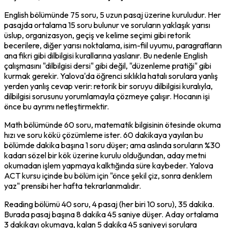
English bölümünde 75 soru, 5 uzun pasaj üzerine kuruludur. Her 
pasajda ortalama 15 soru bulunur ve soruların yaklaşık yarısı 
üslup, organizasyon, geçiş ve kelime seçimi gibi retorik 
becerilere, diğer yarısı noktalama, isim-fiil uyumu, paragrafların 
ana fikri gibi dilbilgisi kurallarına yaslanır. Bu nedenle English 
çalışmasını "dilbilgisi dersi" gibi değil, "düzenleme pratiği" gibi 
kurmak gerekir. Yalova'da öğrenci sıklıkla hatalı sorulara yanlış 
yerden yanlış cevap verir: retorik bir soruyu dilbilgisi kuralıyla, 
dilbilgisi sorusunu yorumlamayla çözmeye çalışır. Hocanın işi 
önce bu ayrımı netleştirmektir.
Math bölümünde 60 soru, matematik bilgisinin ötesinde okuma 
hızı ve soru kökü çözümleme ister. 60 dakikaya yayılan bu 
bölümde dakika başına 1 soru düşer; ama aslında soruların %30 
kadarı sözel bir kök üzerine kurulu olduğundan, aday metni 
okumadan işlem yapmaya kalktığında süre kaybeder. Yalova 
ACT kursu içinde bu bölüm için "önce şekil çiz, sonra denklem 
yaz" prensibi her hafta tekrarlanmalıdır.
Reading bölümü 40 soru, 4 pasaj (her biri 10 soru), 35 dakika. 
Burada pasaj başına 8 dakika 45 saniye düşer. Aday ortalama 
3 dakikayı okumaya, kalan 5 dakika 45 saniyeyi sorulara 