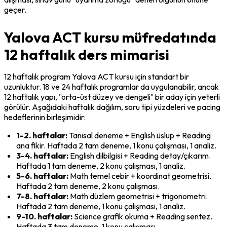
geçer.
Yalova ACT kursu müfredatında
12 haftalık ders mimarisi
12 haftalık program Yalova ACT kursu için standart bir 
uzunluktur. 18 ve 24 haftalık programlar da uygulanabilir, ancak 
12 haftalık yapı, "orta-üst düzey ve dengeli" bir aday için yeterli 
görülür. Aşağıdaki haftalık dağılım, soru tipi yüzdeleri ve pacing 
hedeflerinin birleşimidir:
1-2. haftalar:
 Tanısal deneme + English üslup + Reading 
ana fikir. Haftada 2 tam deneme, 1 konu çalışması, 1 analiz.
3-4. haftalar:
 English dilbilgisi + Reading detay/çıkarım. 
Haftada 1 tam deneme, 2 konu çalışması, 1 analiz.
5-6. haftalar:
 Math temel cebir + koordinat geometrisi. 
Haftada 2 tam deneme, 2 konu çalışması.
7-8. haftalar:
 Math düzlem geometrisi + trigonometri. 
Haftada 2 tam deneme, 1 konu çalışması, 1 analiz.
9-10. haftalar:
 Science grafik okuma + Reading sentez. 
Haftada 3 tam deneme, 1 konu çalışması.