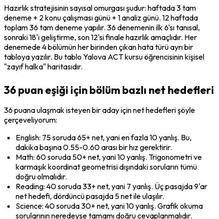
Hazırlık stratejisinin sayısal omurgası şudur: haftada 3 tam 
deneme + 2 konu çalışması günü + 1 analiz günü. 12 haftada 
toplam 36 tam deneme yapılır. 36 denemenin ilk 6'sı tanısal, 
sonraki 18'i geliştirme, son 12'si finale hazırlık amaçlıdır. Her 
denemede 4 bölümün her birinden çıkan hata türü ayrı bir 
tabloya yazılır. Bu tablo Yalova ACT kursu öğrencisinin kişisel 
"zayıf halka" haritasıdır.
36 puan eşiği için bölüm bazlı net hedefleri
36 puana ulaşmak isteyen bir aday için net hedefleri şöyle 
çerçeveliyorum:
English: 75 soruda 65+ net, yani en fazla 10 yanlış. Bu, 
dakika başına 0.55-0.60 arası bir hız gerektirir.
Math: 60 soruda 50+ net, yani 10 yanlış. Trigonometri ve 
karmaşık koordinat geometrisi dışındaki soruların tümü 
doğru olmalıdır.
Reading: 40 soruda 33+ net, yani 7 yanlış. Üç pasajda 9'ar 
net hedefi, dördüncü pasajda 5 net ile ulaşılır.
Science: 40 soruda 30+ net, yani 10 yanlış. Grafik okuma 
sorularının neredeyse tamamı doğru cevaplanmalıdır.