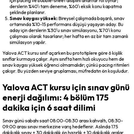
için pacing ve bubble-sheet disiplini anahtar rol oynar; 
derslerin %40'ı tam deneme, %60'ı eksik konu kapatma 
şeklinde planlanır.
Sınav kaygısı yüksek:
 Bireysel çalışmada başarılı, sınav 
ortamında %10-15 performans düşüşü yaşayan aday. Bu 
aday için derslerin %30'u sınav simülasyonu, %70'i konu 
çalışması olarak tasarlanır; her hafta en az bir tam zamanlı 
simülasyon yapılır.
Yalova ACT kursu sınıf açarken bu prototiplere göre 6 kişilik 
sınıflar kurmaya çalışır. Aynı sınıfta hem hızlı okuyucu hem de 
sınav kaygısı yüksek öğrenci olmamalıdır; çünkü pacing ritimleri 
çakışır. Bu yüzden seviye gruplaması, müfredatın ön koşuludur.
Yalova ACT kursu için sınav günü
enerji dağılımı: 4 bölüm 175
dakika için 6 saat dilimi
Sınav günü sabahı saat 08:00-08:30 arası kahvaltı, 08:30-
09:00 arası sınav merkezine varış hedeflenir. Aslında 175 
dakikalık sınav + 30 dakikalık ön hazırlık + 10 dakikalık aralar 