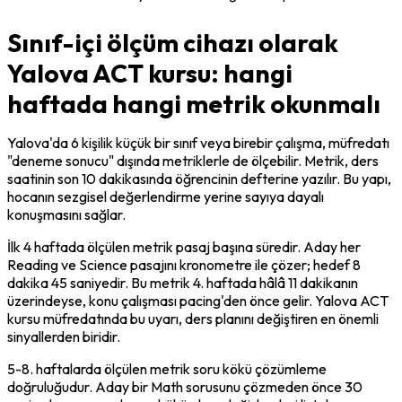
Sınıf-içi ölçüm cihazı olarak
Yalova ACT kursu: hangi
haftada hangi metrik okunmalı
Yalova'da 6 kişilik küçük bir sınıf veya birebir çalışma, müfredatı 
"deneme sonucu" dışında metriklerle de ölçebilir. Metrik, ders 
saatinin son 10 dakikasında öğrencinin defterine yazılır. Bu yapı, 
hocanın sezgisel değerlendirme yerine sayıya dayalı 
konuşmasını sağlar.
İlk 4 haftada ölçülen metrik 
pasaj başına süre
dir. Aday her 
Reading ve Science pasajını kronometre ile çözer; hedef 8 
dakika 45 saniyedir. Bu metrik 4. haftada hâlâ 11 dakikanın 
üzerindeyse, konu çalışması pacing'den önce gelir. Yalova ACT 
kursu müfredatında bu uyarı, ders planını değiştiren en önemli 
sinyallerden biridir.
5-8. haftalarda ölçülen metrik 
soru kökü çözümleme 
doğruluğu
dur. Aday bir Math sorusunu çözmeden önce 30 