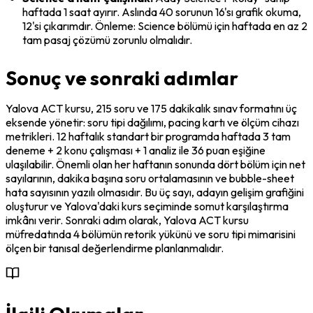
haftada 1 saat ayırır. Aslında 40 sorunun 16'sı grafik okuma, 
12'si çıkarımdır. Önleme: Science bölümü için haftada en az 2 
tam pasaj çözümü zorunlu olmalıdır.
Sonuç ve sonraki adımlar
Yalova ACT kursu, 215 soru ve 175 dakikalık sınav formatını üç 
eksende yönetir: soru tipi dağılımı, pacing kartı ve ölçüm cihazı 
metrikleri. 12 haftalık standart bir programda haftada 3 tam 
deneme + 2 konu çalışması + 1 analiz ile 36 puan eşiğine 
ulaşılabilir. Önemli olan her haftanın sonunda dört bölüm için net 
sayılarının, dakika başına soru ortalamasının ve bubble-sheet 
hata sayısının yazılı olmasıdır. Bu üç sayı, adayın gelişim grafiğini 
oluşturur ve Yalova'daki kurs seçiminde somut karşılaştırma 
imkânı verir. Sonraki adım olarak, Yalova ACT kursu 
müfredatında 4 bölümün retorik yükünü ve soru tipi mimarisini 
ölçen bir tanısal değerlendirme planlanmalıdır.