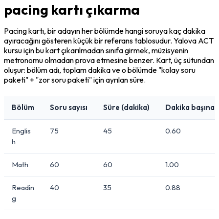
pacing kartı çıkarma
Pacing kartı, bir adayın her bölümde hangi soruya kaç dakika 
ayıracağını gösteren küçük bir referans tablosudur. Yalova ACT 
kursu için bu kart çıkarılmadan sınıfa girmek, müzisyenin 
metronomu olmadan prova etmesine benzer. Kart, üç sütundan 
oluşur: bölüm adı, toplam dakika ve o bölümde "kolay soru 
paketi" + "zor soru paketi" için ayrılan süre.
Bölüm
Soru sayısı
Süre (dakika)
Dakika başına 
Englis
75
45
0.60
h
Math
60
60
1.00
Readin
40
35
0.88
g