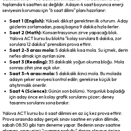
toplamda 4 saatten az değildir. Adayın 4 saat boyunca enerji 
seviyesini koruması için "6 saat dilimi" planı hazırlanır:
Saat 1 (English):
 Yüksek dikkat gerektiren ilk oturum. Aday 
gözlerini zorlamadan, pasaj başına 9 dakika hızla ilerler.
Saat 2 (Math):
 Konsantrasyonun zirve yapacağı blok. 
Yalova ACT kursu bu blokta "kolay sorulara 8 dakika, zor 
sorulara 12 dakika" prensibini prova ettirir.
Saat 2-3 arası mola:
 5 dakikalık kısa mola. Su içmek, derin 
nefes almak için ayrılan süre.
Saat 3 (Reading):
 35 dakikalık yoğun okuma bloğu. Mola 
sonrası zihin yine açık olur.
Saat 3-4 arası mola:
 5 dakikalık ikinci mola. Bu molada 
adayın şeker seviyesi kontrol edilir; gerekirse küçük bir 
atıştırmalık önerilir.
Saat 4 (Science):
 Günün son bölümü. Yorgunluk başladığı 
için aday önce en kolay grafik sorularını çözer; deney 
tasarımı sorularını sona bırakır.
Yalova ACT kursu bu 6 saat dilimini en az üç kez prova ettirir. 
Prova sırasında aday gerçek sınav saatine en yakın dilimde, 
sabah 08:30 gibi tam deneme yapar. Bedenin sınav saatine 
alışması, sınav günü "uyanma zorluğu" denen olgunun önüne 