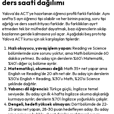
ders saati dağılımı
Yalova'da ACT'ye hazırlanan öğrenci profili farklı farklıdır. Aynı 
sınıfta 5 ayrı öğrenci tipi olabilir ve her birinin pacing, soru tipi 
ağırlığı ve ders saati ihtiyacı farklıdır. Bu farklılıkları ayırt 
etmeden tek bir müfredat dayatmak, bazı öğrencilerin sıkılıp 
bazılarının geride kalmasına yol açar. Aşağıdaki beş prototıp 
Yalova ACT kursu için sık karşılaşılan tiplerdir:
Hızlı okuyucu, yavaş işlem yapan:
 Reading ve Science 
bölümlerinde süre sorunu yoktur, ama Math bölümünde 60 
dakika yetmez. Bu aday için derslerin %60'ı Matematik, 
%40'ı diğer üç bölüme ayrılır.
Matematikçi, okumacı değil:
 Math 35+ net yapar ama 
English ve Reading'de 20 altı net alır. Bu aday için derslerin 
%50'si English + Reading, %30'u Math, %20'si Science 
şeklinde dağıtılır.
Yabancı dil öğrencisi:
 Türkçe güçlü, İngilizce temel 
seviyede. Bu aday için ilk 4 hafta İngilizce okuma alışkanlığı 
kurmaya ayrılır; derslerin %70'i İngilizce yoğunluklu çalışılır.
Dengeli, hedefi yüksek olmayan:
 Dört bölümde de 22-
25 arası net yapan, 28-30 puan hedefleyen aday. Bu aday 