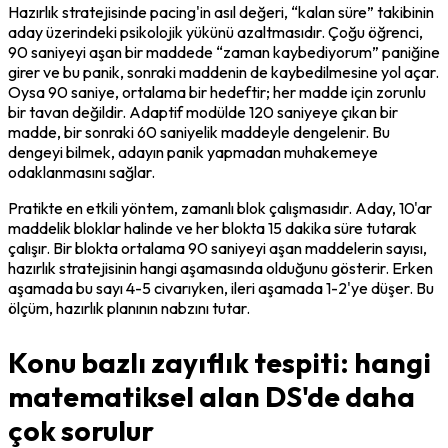
Hazırlık stratejisinde pacing'in asıl değeri, “kalan süre” takibinin 
aday üzerindeki psikolojik yükünü azaltmasıdır. Çoğu öğrenci, 
90 saniyeyi aşan bir maddede “zaman kaybediyorum” paniğine 
girer ve bu panik, sonraki maddenin de kaybedilmesine yol açar. 
Oysa 90 saniye, ortalama bir hedeftir; her madde için zorunlu 
bir tavan değildir. Adaptif modülde 120 saniyeye çıkan bir 
madde, bir sonraki 60 saniyelik maddeyle dengelenir. Bu 
dengeyi bilmek, adayın panik yapmadan muhakemeye 
odaklanmasını sağlar.
Pratikte en etkili yöntem, zamanlı blok çalışmasıdır. Aday, 10'ar 
maddelik bloklar halinde ve her blokta 15 dakika süre tutarak 
çalışır. Bir blokta ortalama 90 saniyeyi aşan maddelerin sayısı, 
hazırlık stratejisinin hangi aşamasında olduğunu gösterir. Erken 
aşamada bu sayı 4-5 civarıyken, ileri aşamada 1-2'ye düşer. Bu 
ölçüm, hazırlık planının nabzını tutar.
Konu bazlı zayıflık tespiti: hangi
matematiksel alan DS'de daha
çok sorulur