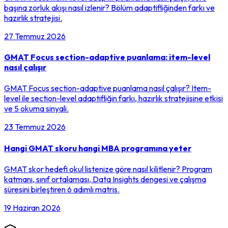
başına zorluk akışı nasıl izlenir? Bölüm adaptifliğinden farkı ve
hazırlık stratejisi.
27 Temmuz 2026
GMAT Focus section-adaptive puanlama: item-level
nasıl çalışır
GMAT Focus section-adaptive puanlama nasıl çalışır? Item-
level ile section-level adaptifliğin farkı, hazırlık stratejisine etkisi
ve 5 okuma sinyali.
23 Temmuz 2026
Hangi GMAT skoru hangi MBA programına yeter
GMAT skor hedefi okul listenize göre nasıl kilitlenir? Program
katmanı, sınıf ortalaması, Data Insights dengesi ve çalışma
süresini birleştiren 6 adımlı matris.
19 Haziran 2026