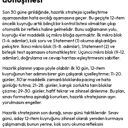
Son 30 güne girildiğinde, hazırlık stratejisi içselleştirme 
aşamasından hata avcılığı aşamasına geçer. Bu geçişte 12-item 
öncelik kuyruğu artık bilinçli bir kontrol listesi olmaktan çıkıp 
otomatik bir refleks haline gelmelidir. Bunu sağlamanın yolu, 
kuyruğu 4'er maddelik üç mikro bloğa ayırmaktır. İlk mikro blok 
(1-4. adımlar), kök soru ve Statement (1) okuma alışkanlığını 
pekiştirir. İkinci mikro blok (5-8. adımlar), Statement (2) ve 
birleşik test aşamasını otomatikleştirir. Üçüncü mikro blok (9-12. 
adımlar), doğrulama ve cevap haritası eşleştirmesini sabitler.
Hazırlık planının yapısı şöyle olabilir: ilk 10 gün, 12-item 
kuyruğunun her adımını birer gün çalışarak içselleştirme; 11-20. 
günler, 30'ar maddelik zamanlı bloklarda pacing ve hata 
günlüğü tutma; 21-28. günler, karışık zorlukta tam bloklar 
çözme; 29-30. günler, hafif tekrar ve zihinsel dinlenme. Bu plan, 
sınav formatına aşinalığı korurken, hazırlık stratejisinin aşırı 
yorulmasını engeller.
Hazırlık stratejisinin son durağı, sınav günü taktikleridir. Sınav 
günü, aday 12-item kuyruğunu zihinsel olarak yeniden kurmaya 
çalışmamalı; bunun yerine, kök soru okuma refleksini 