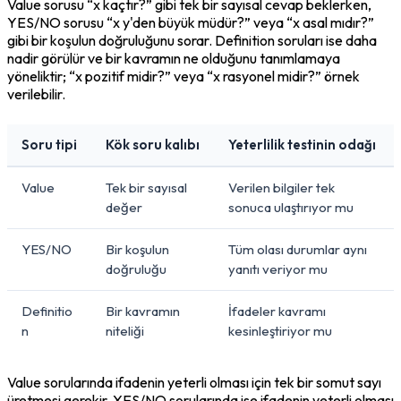
Value sorusu “x kaçtır?” gibi tek bir sayısal cevap beklerken, 
YES/NO sorusu “x y'den büyük müdür?” veya “x asal mıdır?” 
gibi bir koşulun doğruluğunu sorar. Definition soruları ise daha 
nadir görülür ve bir kavramın ne olduğunu tanımlamaya 
yöneliktir; “x pozitif midir?” veya “x rasyonel midir?” örnek 
verilebilir.
Soru tipi
Kök soru kalıbı
Yeterlilik testinin odağı
Value
Tek bir sayısal
Verilen bilgiler tek
değer
sonuca ulaştırıyor mu
YES/NO
Bir koşulun
Tüm olası durumlar aynı
doğruluğu
yanıtı veriyor mu
Definitio
Bir kavramın
İfadeler kavramı
n
niteliği
kesinleştiriyor mu
Value sorularında ifadenin yeterli olması için tek bir somut sayı 
üretmesi gerekir. YES/NO sorularında ise ifadenin yeterli olması 