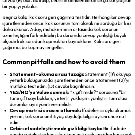
cevap (E) olur. Bu kalıp, cebirsel denklemlerde sıkça karşılaşılan 
bir yapıyı yakalar.
Beşinci kalıp, 
kök soru geri çağırma
 testidir. Herhangi bir cevap 
işaretlemeden önce, kök sorunun tam olarak ne sorduğu bir kez 
daha okunur. Aday, muhakemenin ortasında kök sorunun 
öznelleştiğini fark edebilir; bu durumda cevap yanlışlığı büyük 
ölçüde kök sorudan kopmaktan kaynaklanır. Kök soru geri 
çağırma, bu kopmayı engeller.
Common pitfalls and how to avoid them
Statement-okuma sırası tuzağı:
 Statement (1)'i okuyup 
yeterli bulduğunuzda işaretlemeden önce Statement (2)'yi 
mutlaka test edin. (D) cevabı kaçırılmasın.
YES/NO'yu Value sanmak:
 “x çift midir?” sorusuna “bir 
tane çift sayı buldum, yeterli” yaklaşımı yanlıştır. Tüm olası 
durumlar aynı yanıtı vermelidir.
Cevap matrisi sırasını atlamak:
 İfadeleri sırayla okumak 
yerine, kök sorunun ihtiyaç duyduğu bilgi sayısını önce not 
edin.
Cebirsel sadeleştirmede gizli bilgi kaybı:
 Bir ifadede 
payda sadeleştirirken sıfır olmayan koşulu gözden kaçırmak 