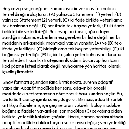
Beş cevap seçeneği her zaman aynıdır ve sınav formatının 
temel direğini oluşturur: (A) yalnızca Statement (1) yeterli, (B) 
yalnızca Statement (2) yeterli, (C) iki ifade birlikte yeterli ama 
tek başlarına değil, (D) her ifade tek başına yeterli, (E) iki ifade 
birlikte bile yeterli değil. Bu cevap haritası, çoğu adayın 
sandığının aksine, ezberlenmesi gereken bir liste değil, her bir 
maddenin arkasındaki mantıksal yapıyı yansıtır. (A) ve (B) tek-
ifade yeterliliğini, (C) birleşik ama tek başına yetersizliği, (D) iki 
bağımsız yeterliliği, (E) hiçbir koşulda yeterli olmayan durumu 
temsil eder. Hazırlık stratejisinin ilk adımı, bu cevap haritasını 
kod çözme listesi olarak değil, muhakeme yön haritası olarak 
içselleştirmektir.
Sınav formatı açısından ikinci kritik nokta, sürenin adaptif 
yapısıdır. Adaptif modülde her soru, adayın bir önceki 
maddedeki performansına göre zorluk havuzundan seçilir. Bu, 
Data Sufficiency için iki sonuç doğurur. Birincisi, adaptif zorluk 
arttıkça ifadelerin iç içe geçme oranı yükselir; kolay modülde 
bağımsız ifadeler yaygınken, zor modülde (C) cevabına giden 
birlikte-yeterlilik kalıpları çoğalır. İkincisi, zaman baskısı altında 
adaptif modülde dakika başına soru sayısı değişir; veri yeterliliği 
sorularında okuma süresi kök soruya, hesaplama süresi ise 