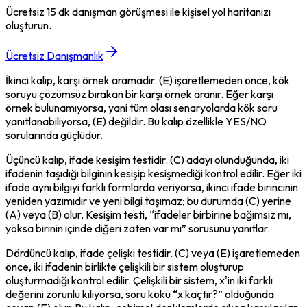
Ücretsiz 15 dk danışman görüşmesi ile kişisel yol haritanızı
oluşturun.
Ücretsiz Danışmanlık
İkinci kalıp, 
karşı örnek arama
dır. (E) işaretlemeden önce, kök 
soruyu çözümsüz bırakan bir karşı örnek aranır. Eğer karşı 
örnek bulunamıyorsa, yani tüm olası senaryolarda kök soru 
yanıtlanabiliyorsa, (E) değildir. Bu kalıp özellikle YES/NO 
sorularında güçlüdür.
Üçüncü kalıp, 
ifade kesişim testi
dir. (C) adayı olunduğunda, iki 
ifadenin taşıdığı bilginin 
kesişip kesişmediği
 kontrol edilir. Eğer iki 
ifade aynı bilgiyi farklı formlarda veriyorsa, ikinci ifade birincinin 
yeniden yazımıdır ve yeni bilgi taşımaz; bu durumda (C) yerine 
(A) veya (B) olur. Kesişim testi, “ifadeler birbirine bağımsız mı, 
yoksa birinin içinde diğeri zaten var mı” sorusunu yanıtlar.
Dördüncü kalıp, 
ifade çelişki testi
dir. (C) veya (E) işaretlemeden 
önce, iki ifadenin birlikte çelişkili bir sistem oluşturup 
oluşturmadığı kontrol edilir. Çelişkili bir sistem, x'in iki farklı 
değerini zorunlu kılıyorsa, soru kökü “x kaçtır?” olduğunda 