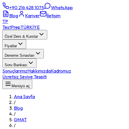
+90 216 428 1075
WhatsApp
Blog
Kariyer
İletişim
TP
TestPrep
TÜRKİYE
Özel Ders & Kurslar
Fiyatlar
Deneme Sınavları
Soru Bankası
Sonuçlarımız
Hakkımızda
Kadromuz
Ücretsiz Seviye Tespiti
Menüyü aç
Ana Sayfa
/
Blog
/
GMAT
/