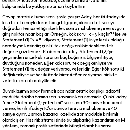
bellidir. Ancak zor modülde, özellikle birlikte-yeterlilik 
kalıplarında bu yaklaşım zaman kaybettirir.
Cevap matrisi okuma sırası şöyle çalışır: Aday, her iki ifadeyi de 
kısa bir okumayla tarar, hangi bilgi parçalarının kök soruya 
doğrudan temas ettiğini belirler, sonra muhakemeye en uygun 
giriş noktasından başlar. Örneğin, kök soru “x + y kaçtır?” ise ve 
Statement (1) “x = 5” diyorsa, Statement (1)'in yetersiz olduğu 
neredeyse kesindir; çünkü tek değişkenli bir denklem tek 
değerle çözülemez. Bu durumda aday, Statement (2)'ye 
geçmeden önce kök sorunun 
kaç bağımsız bilgiye ihtiyaç 
duyduğunu
 not eder. Eğer kök soru tek değişkenliyse ve 
Statement (1) tek değer veriyorsa, yeterlidir. Eğer kök soru iki 
değişkenliyse ve her iki ifade birer değer veriyorsa, birlikte 
yeterli olma ihtimali yükselir.
Bu yaklaşımın sınav formatı açısından pratik karşılığı, adaptif 
modülde dakika başına soru sayısının korunmasıdır. Çünkü aday, 
“önce Statement (1) yeterli mi” sorusuna 30 saniye harcamak 
yerine, her iki ifadeyi 10'ar saniye tarayıp muhakemeye 40 
saniye ayırır. Zaman kazancı, özellikle zor modülde birikimli 
olarak işler. Hazırlık stratejisinde bu alışkanlığı kazandıran en iyi 
yöntem, zamanlı pratik setlerinde bilinçli olarak bu sırayı 