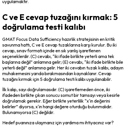
uygulamaktır.
C ve E cevap tuzağını kırmak: 5
doğrulama testi kalıbı
GMAT Focus Data Sufficiency hazırlık stratejisinin en kritik 
savunma hattı, C ve E cevap tuzaklarına karşı kurulur. Bu iki 
cevap, sınav formatı içinde en sık yanlış işaretlenen 
seçeneklerdir. (C) cevabı, “iki ifade birlikte yeterli ama tek 
başlarına değil” anlamına gelir; (E) cevabı, “iki ifade birlikte bile 
yeterli değil” anlamına gelir. Her iki cevabın tuzak kalıbı, adayın 
muhakemesini yarıda bırakmasından kaynaklanır. Cevap 
tuzağını kırmak için 5 doğrulama testi kalıbı uygulanabilir.
İlk kalıp, 
sayı doğrulaması
dır. (C) işaretlemeden önce, iki 
ifadeden birlikte çıkan sonucu somut bir tamsayı veya kesirle 
doğrulamak gerekir. Eğer birlikte yeterlilik “x'in değerini 
belirler” diyorsa, x'in hangi değere oturduğu bulunmalıdır. 
Bulunamıyorsa (C) değildir.
Hedef puanınıza ulaşmanız için yardıma mı ihtiyacınız var?