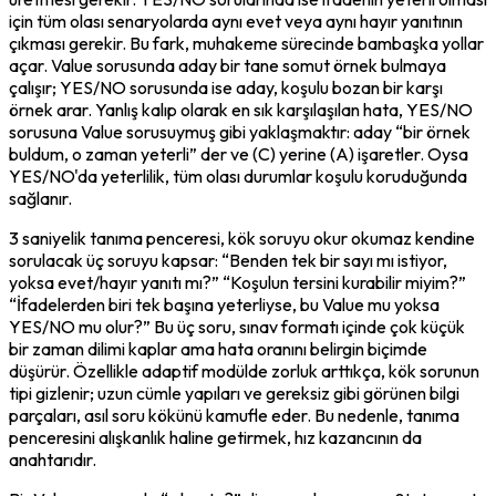
için tüm olası senaryolarda aynı evet veya aynı hayır yanıtının 
çıkması gerekir. Bu fark, muhakeme sürecinde bambaşka yollar 
açar. Value sorusunda aday bir tane somut örnek bulmaya 
çalışır; YES/NO sorusunda ise aday, koşulu bozan bir karşı 
örnek arar. Yanlış kalıp olarak en sık karşılaşılan hata, YES/NO 
sorusuna Value sorusuymuş gibi yaklaşmaktır: aday “bir örnek 
buldum, o zaman yeterli” der ve (C) yerine (A) işaretler. Oysa 
YES/NO'da yeterlilik, 
tüm olası durumlar
 koşulu koruduğunda 
sağlanır.
3 saniyelik tanıma penceresi, kök soruyu okur okumaz kendine 
sorulacak üç soruyu kapsar: “Benden tek bir sayı mı istiyor, 
yoksa evet/hayır yanıtı mı?” “Koşulun tersini kurabilir miyim?” 
“İfadelerden biri tek başına yeterliyse, bu Value mu yoksa 
YES/NO mu olur?” Bu üç soru, sınav formatı içinde çok küçük 
bir zaman dilimi kaplar ama hata oranını belirgin biçimde 
düşürür. Özellikle adaptif modülde zorluk arttıkça, kök sorunun 
tipi gizlenir; uzun cümle yapıları ve gereksiz gibi görünen bilgi 
parçaları, asıl soru kökünü kamufle eder. Bu nedenle, tanıma 
penceresini alışkanlık haline getirmek, hız kazancının da 
anahtarıdır.