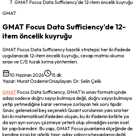
GMAT Focus Data Sufficiency'de 12-item öncelik kuyruğu
GMAT
GMAT Focus Data Sufficiency'de 12-
item öncelik kuyruğu
GMAT Focus Data Sufficiency hazırlık stratejisi: her iki ifadede
uygulanacak 12-item öncelik kuyruğu, cevap matrisi okuma
sırası ve C/E tuzak kırma yöntemleri.
10 Haziran 2026
15 dk
Yazar
:
Murat Özdemir
Onaylayan
:
Dr. Selin Çelik
GMAT
 Focus Data Sufficiency, GMAT'in sınav formatı içinde 
adayı sadece doğru sayıyı bulmaya değil, doğru sayıyı bulmaya 
yetıp yetmediğine
 karar vermeye zorlayan tek soru tipidir. 
Sınav, geleneksel beş seçenekli Quant sorularının yanı sıra her 
biri iki matematiksel ifadeden oluşan, bu iki ifadenin birlikte ya 
da ayrı ayrı soruyu çözmeye yeterli olup olmadığını soran özel 
bir yapı barındırır. Bu yapı, GMAT Focus puanlama ölçeğinde de 
kendine özgü bir ağırlık taşır: aday yalnızca hesaplama değil, 