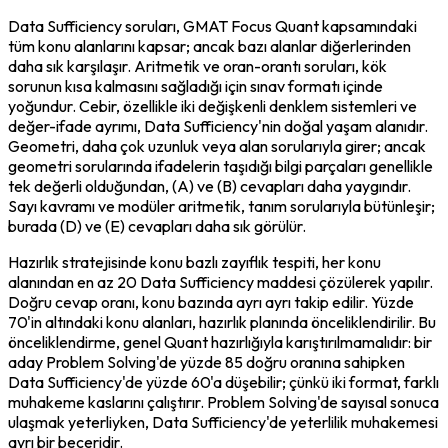
Data Sufficiency soruları, GMAT Focus Quant kapsamındaki 
tüm konu alanlarını kapsar; ancak bazı alanlar diğerlerinden 
daha sık karşılaşır. Aritmetik ve oran-orantı soruları, kök 
sorunun kısa kalmasını sağladığı için sınav formatı içinde 
yoğundur. Cebir, özellikle iki değişkenli denklem sistemleri ve 
değer-ifade ayrımı, Data Sufficiency'nin doğal yaşam alanıdır. 
Geometri, daha çok uzunluk veya alan sorularıyla girer; ancak 
geometri sorularında ifadelerin taşıdığı bilgi parçaları genellikle 
tek değerli olduğundan, (A) ve (B) cevapları daha yaygındır. 
Sayı kavramı ve modüler aritmetik, tanım sorularıyla bütünleşir; 
burada (D) ve (E) cevapları daha sık görülür.
Hazırlık stratejisinde konu bazlı zayıflık tespiti, her konu 
alanından en az 20 Data Sufficiency maddesi çözülerek yapılır. 
Doğru cevap oranı, konu bazında ayrı ayrı takip edilir. Yüzde 
70'in altındaki konu alanları, hazırlık planında önceliklendirilir. Bu 
önceliklendirme, genel Quant hazırlığıyla karıştırılmamalıdır: bir 
aday Problem Solving'de yüzde 85 doğru oranına sahipken 
Data Sufficiency'de yüzde 60'a düşebilir; çünkü iki format, farklı 
muhakeme kaslarını çalıştırır. Problem Solving'de sayısal sonuca 
ulaşmak yeterliyken, Data Sufficiency'de yeterlilik muhakemesi 
ayrı bir beceridir.