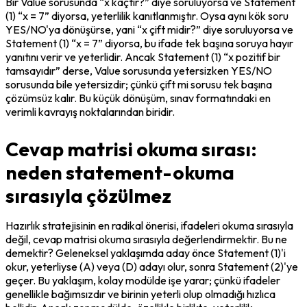
Bir Value sorusunda “x kaçtır?” diye soruluyorsa ve Statement 
(1) “x = 7” diyorsa, yeterlilik kanıtlanmıştır. Oysa aynı kök soru 
YES/NO'ya dönüşürse, yani “x çift midir?” diye soruluyorsa ve 
Statement (1) “x = 7” diyorsa, bu ifade tek başına soruya hayır 
yanıtını verir ve yeterlidir. Ancak Statement (1) “x pozitif bir 
tamsayıdır” derse, Value sorusunda yetersizken YES/NO 
sorusunda bile yetersizdir; çünkü çift mi sorusu tek başına 
çözümsüz kalır. Bu küçük dönüşüm, sınav formatındaki en 
verimli kavrayış noktalarından biridir.
Cevap matrisi okuma sırası:
neden statement-okuma
sırasıyla çözülmez
Hazırlık stratejisinin en radikal önerisi, ifadeleri okuma sırasıyla 
değil, cevap matrisi okuma sırasıyla değerlendirmektir. Bu ne 
demektir? Geleneksel yaklaşımda aday önce Statement (1)'i 
okur, yeterliyse (A) veya (D) adayı olur, sonra Statement (2)'ye 
geçer. Bu yaklaşım, kolay modülde işe yarar; çünkü ifadeler 
genellikle bağımsızdır ve birinin yeterli olup olmadığı hızlıca 