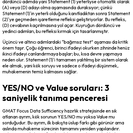
dördüncü adımda yani Statement (1) yeterliyse otomatik olarak 
(A) veya (D) adayı olma aşamasında duraksıyor; çünkü 
Statement (1)'in yeterli olduğunu kanıtladıktan sonra Statement 
(2)'ye geçmeden işaretleme refleksi geliştiriyorlar. Bu refleks, 
(D) cevabının kaçırılmasına yol açar. Kuyruğun dördüncü ve 
yedinci adımları, bu refleksi kırmak için tasarlanmıştır.
Üçüncü ve altıncı adımlardaki “bağımsız test” aşaması da kritik 
önem taşır. Çoğu öğrenci, birinci ifadeyi okurken zihninde henüz 
ikinci ifadeyi canlandırmaya başlar; bu, kısa devre yapmaya 
neden olur. Statement (1)'i tamamen yalıtılmış bir sistem olarak 
ele almak, yani kök soruyu ve sadece o ifadeyi düşünmek, 
muhakemenin temiz kalmasını sağlar.
YES/NO ve Value soruları: 3
saniyelik tanıma penceresi
GMAT Focus Data Sufficiency hazırlık stratejisinde en sık 
atlanan ayrım, kök sorunun YES/NO mu yoksa Value mu 
sorduğudur. Bu ayrım, ilk bakışta üslup farkı gibi görünür ama 
aslında muhakeme sürecinin tamamını yeniden yapılandırır. 