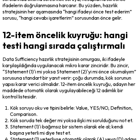
ifadelerin doğrulanmasına harcanır. Bu yüzden, hazırlık 
stratejisinin her aşamasında “hangi ifadeyi önce test ederim” 
sorusu, “hangi cevabı işaretlerim” sorusundan önce gelir.
12-item öncelik kuyruğu: hangi
testi hangi sırada çalıştırmalı
Data Sufficiency hazırlık stratejisinin omurgası, iki ifadeyle 
karşılaşıldığında uygulanacak mikro karar zinciridir. Bu zincir, 
“Statement (1)'i mi yoksa Statement (2)'yi mi önce okumalıyım” 
sorusuna standart bir yanıt verir: çoğu durumda, kök sorunun 
yapısı karar verici olmalıdır. 12-item öncelik kuyruğu, adayın her 
maddede otomatik olarak uygulayabileceği 12 adımlık bir 
kontrol listesidir.
Kök soruyu oku ve tipini belirle: Value, YES/NO, Definition, 
Comparison.
Kök soruda 
tek değer mi
 yoksa 
ilişki mi
 sorulduğunu not et.
Statement (1)'i bağımsız bir sistem olarak ele al; kendi 
başına yeterli mi diye test et.
Statement (1) yeterliyse otomatik olarak (A) veya (D) adayı 