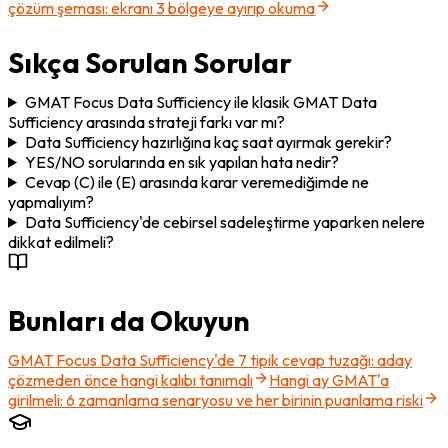
çözüm şeması: ekranı 3 bölgeye ayırıp okuma
Sıkça Sorulan Sorular
GMAT Focus Data Sufficiency ile klasik GMAT Data
Sufficiency arasında strateji farkı var mı?
Data Sufficiency hazırlığına kaç saat ayırmak gerekir?
YES/NO sorularında en sık yapılan hata nedir?
Cevap (C) ile (E) arasında karar veremediğimde ne
yapmalıyım?
Data Sufficiency'de cebirsel sadeleştirme yaparken nelere
dikkat edilmeli?
Bunları da Okuyun
GMAT Focus Data Sufficiency'de 7 tipik cevap tuzağı: aday
çözmeden önce hangi kalıbı tanımalı
Hangi ay GMAT'a
girilmeli: 6 zamanlama senaryosu ve her birinin puanlama riski