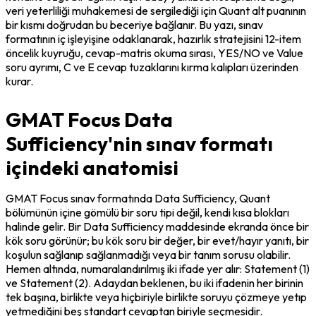
veri yeterliliği muhakemesi de sergilediği için Quant alt puanının 
bir kısmı doğrudan bu beceriye bağlanır. Bu yazı, sınav 
formatının iç işleyişine odaklanarak, hazırlık stratejisini 12-item 
öncelik kuyruğu, cevap-matris okuma sırası, YES/NO ve Value 
soru ayrımı, C ve E cevap tuzaklarını kırma kalıpları üzerinden 
kurar.
GMAT Focus Data
Sufficiency'nin sınav formatı
içindeki anatomisi
GMAT Focus sınav formatında Data Sufficiency, Quant 
bölümünün içine gömülü bir soru tipi değil, kendi kısa blokları 
halinde gelir. Bir Data Sufficiency maddesinde ekranda önce bir 
kök soru görünür; bu kök soru bir değer, bir evet/hayır yanıtı, bir 
koşulun sağlanıp sağlanmadığı veya bir tanım sorusu olabilir. 
Hemen altında, numaralandırılmış iki ifade yer alır: Statement (1) 
ve Statement (2). Adaydan beklenen, bu iki ifadenin her birinin 
tek başına, birlikte veya hiçbiriyle birlikte soruyu çözmeye yetıp 
yetmediğini beş standart cevaptan biriyle seçmesidir.