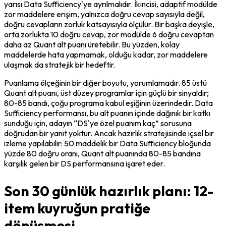
yarısı Data Sufficiency'ye ayrılmalıdır. İkincisi, adaptif modülde 
zor maddelere erişim, yalnızca doğru cevap sayısıyla değil, 
doğru cevapların zorluk katsayısıyla ölçülür. Bir başka deyişle, 
orta zorlukta 10 doğru cevap, zor modülde 6 doğru cevaptan 
daha az Quant alt puanı üretebilir. Bu yüzden, kolay 
maddelerde hata yapmamak, olduğu kadar, zor maddelere 
ulaşmak da stratejik bir hedeftir.
Puanlama ölçeğinin bir diğer boyutu, yorumlamadır. 85 üstü 
Quant alt puanı, üst düzey programlar için güçlü bir sinyaldir; 
80-85 bandı, çoğu programa kabul eşiğinin üzerindedir. Data 
Sufficiency performansı, bu alt puanın içinde dağınık bir katkı 
sunduğu için, adayın “DS'ye özel puanım kaç” sorusuna 
doğrudan bir yanıt yoktur. Ancak hazırlık stratejisinde içsel bir 
izleme yapılabilir: 50 maddelik bir Data Sufficiency bloğunda 
yüzde 80 doğru oranı, Quant alt puanında 80-85 bandına 
karşılık gelen bir DS performansına işaret eder.
Son 30 günlük hazırlık planı: 12-
item kuyruğun pratiğe
dönüşmesi