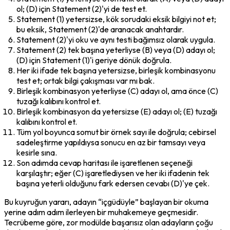
ol; (D) için Statement (2)'yi de test et.
Statement (1) yetersizse, kök sorudaki eksik bilgiyi not et; 
bu eksik, Statement (2)'de aranacak anahtardır.
Statement (2)'yi oku ve aynı testi bağımsız olarak uygula.
Statement (2) tek başına yeterliyse (B) veya (D) adayı ol; 
(D) için Statement (1)'i geriye dönük doğrula.
Her iki ifade tek başına yetersizse, birleşik kombinasyonu 
test et; ortak bilgi çakışması var mı bak.
Birleşik kombinasyon yeterliyse (C) adayı ol, ama önce (C) 
tuzağı kalıbını kontrol et.
Birleşik kombinasyon da yetersizse (E) adayı ol; (E) tuzağı 
kalıbını kontrol et.
Tüm yol boyunca 
somut bir örnek sayı
 ile doğrula; cebirsel 
sadeleştirme yapıldıysa sonucu en az bir tamsayı veya 
kesirle sına.
Son adımda cevap haritası ile işaretlenen seçeneği 
karşılaştır; eğer (C) işaretlediysen ve her iki ifadenin tek 
başına yeterli olduğunu fark edersen cevabı (D)'ye çek.
Bu kuyruğun yararı, adayın “içgüdüyle” başlayan bir okuma 
yerine adım adım ilerleyen bir muhakemeye geçmesidir. 
Tecrübeme göre, zor modülde başarısız olan adayların çoğu 