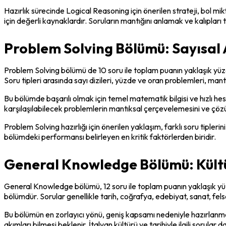
Hazırlık sürecinde Logical Reasoning için önerilen strateji, bol 
için değerli kaynaklardır. Soruların mantığını anlamak ve kalıplar
Problem Solving Bölümü: Sayısal 
Problem Solving bölümü de 10 soru ile toplam puanın yaklaşık yüzde
Soru tipleri arasında sayı dizileri, yüzde ve oran problemleri, man
Bu bölümde başarılı olmak için temel matematik bilgisi ve hızlı h
karşılaşılabilecek problemlerin mantıksal çerçevelemesini ve çöz
Problem Solving hazırlığı için önerilen yaklaşım, farklı soru tiple
bölümdeki performansı belirleyen en kritik faktörlerden biridir.
General Knowledge Bölümü: Kültür
General Knowledge bölümü, 12 soru ile toplam puanın yaklaşık yüzd
bölümdür. Sorular genellikle tarih, coğrafya, edebiyat, sanat, fel
Bu bölümün en zorlayıcı yönü, geniş kapsamı nedeniyle hazırlanması
akımları bilmesi beklenir. İtalyan kültürü ve tarihiyle ilgili sorular 