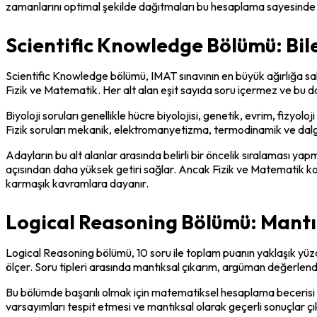
zamanlarını optimal şekilde dağıtmaları bu hesaplama sayesinde
Scientific Knowledge Bölümü: Bil
Scientific Knowledge bölümü, IMAT sınavının en büyük ağırlığa sahip
Fizik ve Matematik. Her alt alan eşit sayıda soru içermez ve bu dağı
Biyoloji soruları genellikle hücre biyolojisi, genetik, evrim, fizy
Fizik soruları mekanik, elektromanyetizma, termodinamik ve dalga t
Adayların bu alt alanlar arasında belirli bir öncelik sıralaması yap
açısından daha yüksek getiri sağlar. Ancak Fizik ve Matematik konu
karmaşık kavramlara dayanır.
Logical Reasoning Bölümü: Mantık
Logical Reasoning bölümü, 10 soru ile toplam puanın yaklaşık yüzd
ölçer. Soru tipleri arasında mantıksal çıkarım, argüman değerlendi
Bu bölümde başarılı olmak için matematiksel hesaplama becerisi değ
varsayımları tespit etmesi ve mantıksal olarak geçerli sonuçlar çı