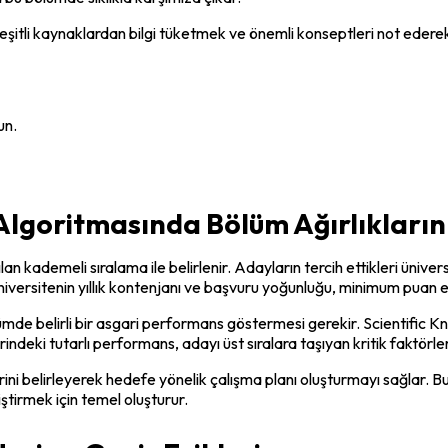
çeşitli kaynaklardan bilgi tüketmek ve önemli konseptleri not ederek d
un.
 Algoritmasında Bölüm Ağırlıklarını
 kademeli sıralama ile belirlenir. Adayların tercih ettikleri üniversit
versitenin yıllık kontenjanı ve başvuru yoğunluğu, minimum puan eşi
ölümde belirli bir asgari performans göstermesi gerekir. Scientifi
ndeki tutarlı performans, adayı üst sıralara taşıyan kritik faktörler
i belirleyerek hedefe yönelik çalışma planı oluşturmayı sağlar. Bu a
eliştirmek için temel oluşturur.