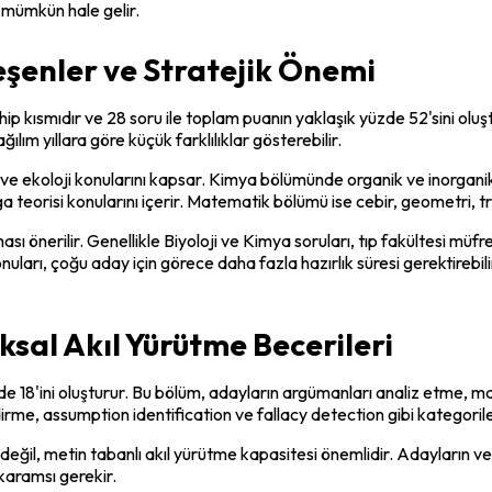
 mümkün hale gelir.
eşenler ve Stratejik Önemi
 kısmıdır ve 28 soru ile toplam puanın yaklaşık yüzde 52'sini oluşturu
lım yıllara göre küçük farklılıklar gösterebilir.
oloji ve ekoloji konularını kapsar. Kimya bölümünde organik ve inorga
eorisi konularını içerir. Matematik bölümü ise cebir, geometri, tri
ması önerilir. Genellikle Biyoloji ve Kimya soruları, tıp fakültesi müf
ları, çoğu aday için görece daha fazla hazırlık süresi gerektirebili
sal Akıl Yürütme Becerileri
e 18'ini oluşturur. Bu bölüm, adayların argümanları analiz etme, man
rme, assumption identification ve fallacy detection gibi kategorile
il, metin tabanlı akıl yürütme kapasitesi önemlidir. Adayların veri
karamsı gerekir.