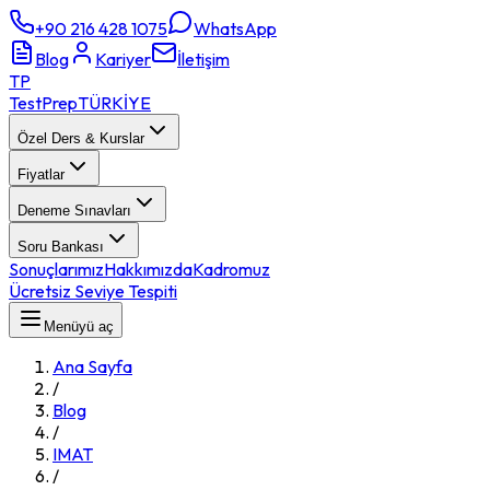
+90 216 428 1075
WhatsApp
Blog
Kariyer
İletişim
TP
TestPrep
TÜRKİYE
Özel Ders & Kurslar
Fiyatlar
Deneme Sınavları
Soru Bankası
Sonuçlarımız
Hakkımızda
Kadromuz
Ücretsiz Seviye Tespiti
Menüyü aç
Ana Sayfa
/
Blog
/
IMAT
/