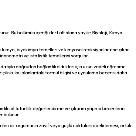
r. Bu bölümün içeriği dört alt alana yayılır: Biyoloji, Kimya, 
nik kimya, biyokimya temelleri ve kimyasal reaksiyonlar öne çıkar. 
gonometri ve istatistik temellerini sorgular.
redatıyla doğrudan bağlantılı oldukları için uzun vadeli öğrenme 
r çünkü bu alanlardaki formül bilgisi ve uygulama becerisi daha 
tıksal tutarlılık değerlendirme ve çıkarım yapma becerilerini 
r bulunur.
len bir argümanın zayıf veya güçlü noktalarını belirlemesi, örtük 