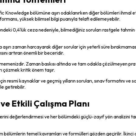
entific Knowledge bölümüne aşırı odaklanırken diğer bölümleri ihma
rmans, yüksek bilimsel bilgi puanıyla telafi edilemeyebilir.
ündeki 0,4'lük ceza nedeniyle, bilmediğiniz soruları rastgele tahmi
aşırı zaman harcayarak diğer sorular için yeterli süre bırakmaması 
ını artıran önemli bir beceridir.
memenizdir. Zaman baskısı altında ve tam odakla çözülmeyen pratik
ı çözmek kritik önem taşır.
in resmi kaynaklar ve geçmiş yılların soruları, sınav formatını ve sor
e getirebilir.
ve Etkili Çalışma Planı
erini değerlendirmesi ve her bölümdeki güçlü-zayıf yön analizini tam
üm bölümlerin temel kavramları ve formülleri gözden geçirilir. İkinc