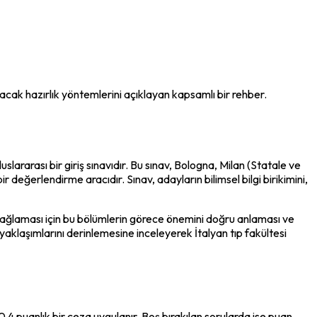
yacak hazırlık yöntemlerini açıklayan kapsamlı bir rehber.
slararası bir giriş sınavıdır. Bu sınav, Bologna, Milan (Statale ve 
değerlendirme aracıdır. Sınav, adayların bilimsel bilgi birikimini, 
sağlaması için bu bölümlerin görece önemini doğru anlaması ve 
 yaklaşımlarını derinlemesine inceleyerek İtalyan tıp fakültesi 
 puanlık bir ceza uygulanır. Boş bırakılan sorularda ise puan 