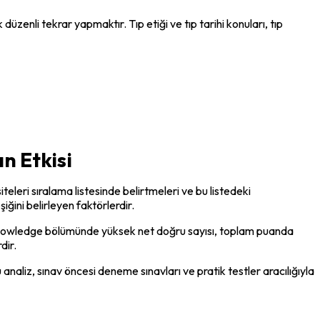
üzenli tekrar yapmaktır. Tıp etiği ve tıp tarihi konuları, tıp 
n Etkisi
eleri sıralama listesinde belirtmeleri ve bu listedeki 
ğini belirleyen faktörlerdir.
c Knowledge bölümünde yüksek net doğru sayısı, toplam puanda 
dir.
naliz, sınav öncesi deneme sınavları ve pratik testler aracılığıyla 