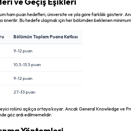
ri ve Geçiş Eşikleri
mum ham puan hedefleri, üniversite ve yıla göre farklılık gösterir. An
 önerilir. Bu hedefe ulaşmak için her bölümden beklenen minimum n
ru
Bölümün Toplam Puana Katkısı
9-12 puan
10,5-13,5 puan
9-12 puan
27-33 puan
leyici rolünü açıkça ortaya koyar. Ancak General Knowledge ve Pr
inde göz ardı edilmemelidir.
çınma Yöntemleri