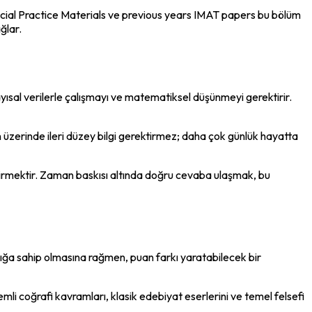
ficial Practice Materials ve previous years IMAT papers bu bölüm 
ğlar.
yısal verilerle çalışmayı ve matematiksel düşünmeyi gerektirir. 
 üzerinde ileri düzey bilgi gerektirmez; daha çok günlük hayatta 
iştirmektir. Zaman baskısı altında doğru cevaba ulaşmak, bu 
lığa sahip olmasına rağmen, puan farkı yaratabilecek bir 
i coğrafi kavramları, klasik edebiyat eserlerini ve temel felsefi 