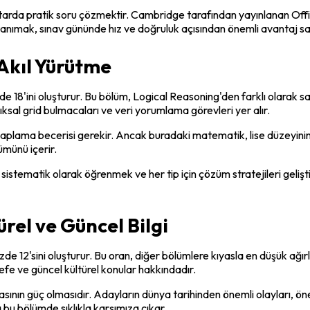
miktarda pratik soru çözmektir. Cambridge tarafından yayınlanan Of
ı tanımak, sınav gününde hız ve doğruluk açısından önemli avantaj sa
Akıl Yürütme
 18'ini oluşturur. Bu bölüm, Logical Reasoning'den farklı olarak sa
tıksal grid bulmacaları ve veri yorumlama görevleri yer alır.
esaplama becerisi gerekir. Ancak buradaki matematik, lise düzeyinin
ümünü içerir.
rini sistematik olarak öğrenmek ve her tip için çözüm stratejileri gel
el ve Güncel Bilgi
e 12'sini oluşturur. Bu oran, diğer bölümlere kıyasla en düşük ağır
sefe ve güncel kültürel konular hakkındadır.
nın güç olmasıdır. Adayların dünya tarihinden önemli olayları, öneml
da bu bölümde sıklıkla karşımıza çıkar.