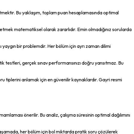
l etmektir. Bu yaklaşım, toplam puan hesaplamasında optimal 
n etmek matematiksel olarak zararlıdır. Emin olmadığınız sorularda 
yaygın bir problemdir. Her bölüm için ayrı zaman dilimi 
 testleri, gerçek sınav performansınızı doğru yansıtmaz. Bu 
u tiplerini anlamak için en güvenilir kaynaklardır. Gayri resmi 
amlaması önerilir. Bu analiz, çalışma süresinin optimal dağılımını 
i aşamada, her bölüm için bol miktarda pratik soru çözülerek 