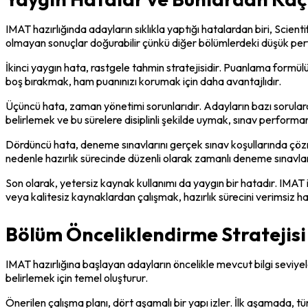
IMAT hazırlığında adayların sıklıkla yaptığı hatalardan biri, Sci
olmayan sonuçlar doğurabilir çünkü diğer bölümlerdeki düşük perfo
İkinci yaygın hata, rastgele tahmin stratejisidir. Puanlama formül
boş bırakmak, ham puanınızı korumak için daha avantajlıdır.
Üçüncü hata, zaman yönetimi sorunlarıdır. Adayların bazı sorulara 
belirlemek ve bu sürelere disiplinli şekilde uymak, sınav performans
Dördüncü hata, deneme sınavlarını gerçek sınav koşullarında çöz
nedenle hazırlık sürecinde düzenli olarak zamanlı deneme sınavlar
Son olarak, yetersiz kaynak kullanımı da yaygın bir hatadır. IMAT iç
veya kalitesiz kaynaklardan çalışmak, hazırlık sürecini verimsiz hal
Bölüm Önceliklendirme Stratejisi 
IMAT hazırlığına başlayan adayların öncelikle mevcut bilgi seviyel
belirlemek için temel oluşturur.
Önerilen çalışma planı, dört aşamalı bir yapı izler. İlk aşamada, t