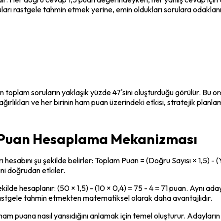
ları rastgele tahmin etmek yerine, emin oldukları sorulara odaklan
 toplam soruların yaklaşık yüzde 47'sini oluşturduğu görülür. Bu or
ğırlıkları ve her birinin ham puan üzerindeki etkisi, stratejik pla
 Puan Hesaplama Mekanizması
sabını şu şekilde belirler: Toplam Puan = (Doğru Sayısı × 1,5) - (Yan
ini doğrudan etkiler.
ilde hesaplanır: (50 × 1,5) - (10 × 0,4) = 75 - 4 = 71 puan. Aynı a
 rastgele tahmin etmekten matematiksel olarak daha avantajlıdır.
uana nasıl yansıdığını anlamak için temel oluşturur. Adayların ha