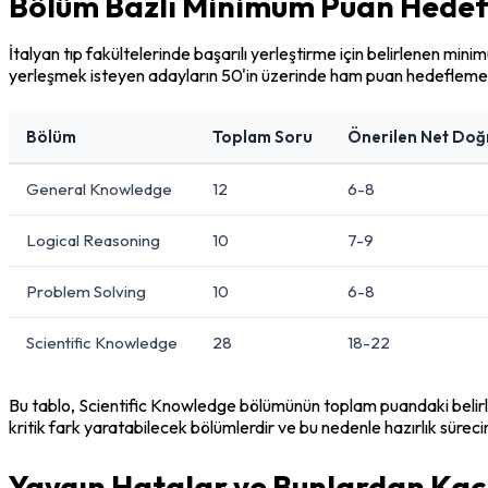
Bölüm Bazlı Minimum Puan Hedefle
İtalyan tıp fakültelerinde başarılı yerleştirme için belirlenen mini
yerleşmek isteyen adayların 50'in üzerinde ham puan hedeflemesi
Bölüm
Toplam Soru
Önerilen Net Doğ
General Knowledge
12
6-8
Logical Reasoning
10
7-9
Problem Solving
10
6-8
Scientific Knowledge
28
18-22
Bu tablo, Scientific Knowledge bölümünün toplam puandaki belir
kritik fark yaratabilecek bölümlerdir ve bu nedenle hazırlık sürec
Yaygın Hatalar ve Bunlardan Ka