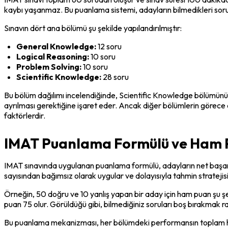
kaybı yaşanmaz. Bu puanlama sistemi, adayların bilmedikleri soru
Sınavın dört ana bölümü şu şekilde yapılandırılmıştır:
General Knowledge:
 12 soru
Logical Reasoning:
 10 soru
Problem Solving:
 10 soru
Scientific Knowledge:
 28 soru
Bu bölüm dağılımı incelendiğinde, Scientific Knowledge bölümünün
ayrılması gerektiğine işaret eder. Ancak diğer bölümlerin görece a
faktörlerdir.
IMAT Puanlama Formülü ve Ham
IMAT sınavında uygulanan puanlama formülü, adayların net başarı he
sayısından bağımsız olarak uygular ve dolayısıyla tahmin stratejis
Örneğin, 50 doğru ve 10 yanlış yapan bir aday için ham puan şu şek
puan 75 olur. Görüldüğü gibi, bilmediğiniz soruları boş bırakmak
Bu puanlama mekanizması, her bölümdeki performansın toplam ham p