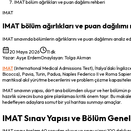
IMAT bölüm ağırlıkları ve puan dağılımı rehberi
IMAT
IMAT bölüm ağırlıkları ve puan dağılımı 
IMAT sınavında bölümlerin ağırlıklarını ve puan dağılımını analiz e
20 Mayıs 2026
11 dk
Yazar
:
Ayşe Erdem
Onaylayan
:
Tolga Akman
IMAT
 (International Medical Admissions Test), İtalya'daki İngilizce
Bicocca), Pavia, Turin, Padua, Naples Federico II ve Roma Sapienza g
mantıksal akıl yürütme becerilerini ve problem çözme kapasiteleri
IMAT sınavının yapısı, dört ana bölümden oluşur ve her bölümün p
hazırlık sürecini buna göre planlaması kritik önem taşır. Bu makale, 
hedefleyen adaylara somut bir yol haritası sunmayı amaçlar.
IMAT Sınav Yapısı ve Bölüm Genel
IMAT sınavı toplam 60 sorudan oluşur ve sınav süresi 100 dakikadı