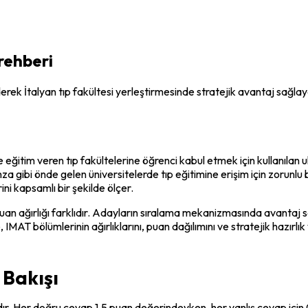
rehberi
derek İtalyan tıp fakültesi yerleştirmesinde stratejik avantaj sağla
 eğitim veren tıp fakültelerine öğrenci kabul etmek için kullanılan ulu
ibi önde gelen üniversitelerde tıp eğitimine erişim için zorunlu bir 
ni kapsamlı bir şekilde ölçer.
uan ağırlığı farklıdır. Adayların sıralama mekanizmasında avantaj 
IMAT bölümlerinin ağırlıklarını, puan dağılımını ve stratejik hazırlık
 Bakışı
r. Her doğru cevap 1,5 puan değerindeyken, her yanlış cevap için 0,4