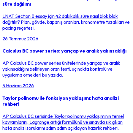
süre dağılımı
LNAT Section B essay için 42 dakikalık süre nasıl blok blok
dağıtılır? Plan, gövde, kapanış oranları, kronometre tuzakları ve
pacing reçetesi.
26 Temmuz 2026
Calculus BC power series: yarıçap ve aralık yakınsaklığı
AP Calculus BC power series ünitelerinde yarıçap ve aralık
yakınsaklığını belirleyen oran testi, uç nokta kontrolü ve
uygulama örnekleri bu yazıda.
5 Haziran 2026
Taylor polinomu ile fonksiyon yaklaşımı: hata analizi
rehberi
AP Calculus BC serisinde Taylor polinomu yaklaşımının temel
kavramlarını, Lagrange artığı formülünü ve sınavda sık çıkan
hata analizi sorularını adım adım açıklayan hazırlık rehberi.