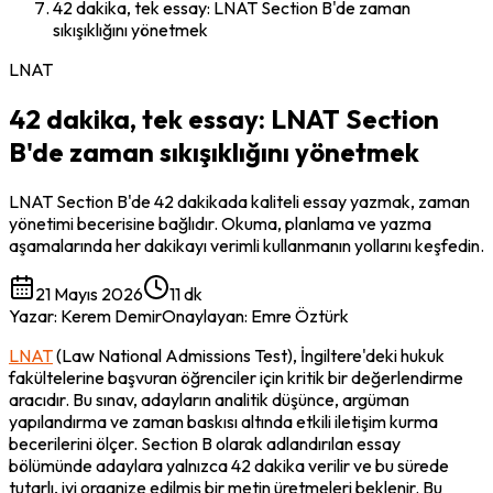
42 dakika, tek essay: LNAT Section B'de zaman
sıkışıklığını yönetmek
LNAT
42 dakika, tek essay: LNAT Section
B'de zaman sıkışıklığını yönetmek
LNAT Section B'de 42 dakikada kaliteli essay yazmak, zaman
yönetimi becerisine bağlıdır. Okuma, planlama ve yazma
aşamalarında her dakikayı verimli kullanmanın yollarını keşfedin.
21 Mayıs 2026
11 dk
Yazar
:
Kerem Demir
Onaylayan
:
Emre Öztürk
LNAT
 (Law National Admissions Test), İngiltere'deki hukuk 
fakültelerine başvuran öğrenciler için kritik bir değerlendirme 
aracıdır. Bu sınav, adayların analitik düşünce, argüman 
yapılandırma ve zaman baskısı altında etkili iletişim kurma 
becerilerini ölçer. Section B olarak adlandırılan essay 
bölümünde adaylara yalnızca 42 dakika verilir ve bu sürede 
tutarlı, iyi organize edilmiş bir metin üretmeleri beklenir. Bu 