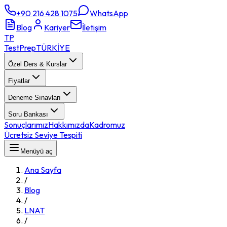
+90 216 428 1075
WhatsApp
Blog
Kariyer
İletişim
TP
TestPrep
TÜRKİYE
Özel Ders & Kurslar
Fiyatlar
Deneme Sınavları
Soru Bankası
Sonuçlarımız
Hakkımızda
Kadromuz
Ücretsiz Seviye Tespiti
Menüyü aç
Ana Sayfa
/
Blog
/
LNAT
/