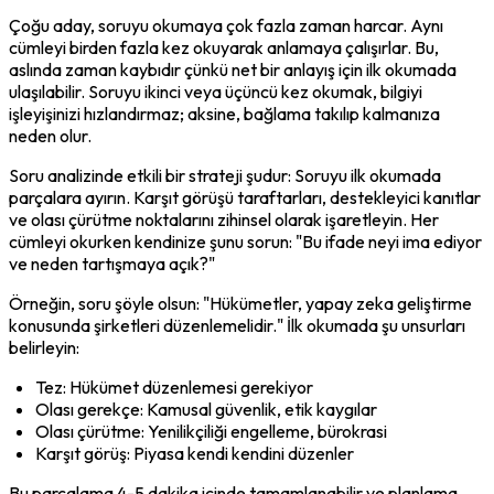
Çoğu aday, soruyu okumaya çok fazla zaman harcar. Aynı 
cümleyi birden fazla kez okuyarak anlamaya çalışırlar. Bu, 
aslında zaman kaybıdır çünkü net bir anlayış için ilk okumada 
ulaşılabilir. Soruyu ikinci veya üçüncü kez okumak, bilgiyi 
işleyişinizi hızlandırmaz; aksine, bağlama takılıp kalmanıza 
neden olur.
Soru analizinde etkili bir strateji şudur: Soruyu ilk okumada 
parçalara ayırın. Karşıt görüşü taraftarları, destekleyici kanıtlar 
ve olası çürütme noktalarını zihinsel olarak işaretleyin. Her 
cümleyi okurken kendinize şunu sorun: "Bu ifade neyi ima ediyor 
ve neden tartışmaya açık?"
Örneğin, soru şöyle olsun: "Hükümetler, yapay zeka geliştirme 
konusunda şirketleri düzenlemelidir." İlk okumada şu unsurları 
belirleyin:
Tez: Hükümet düzenlemesi gerekiyor
Olası gerekçe: Kamusal güvenlik, etik kaygılar
Olası çürütme: Yenilikçiliği engelleme, bürokrasi
Karşıt görüş: Piyasa kendi kendini düzenler
Bu parçalama 4-5 dakika içinde tamamlanabilir ve planlama 