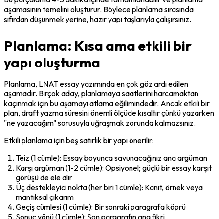
aşamasının temelini oluşturur. Böylece planlama sırasında 
sıfırdan düşünmek yerine, hazır yapı taşlarıyla çalışırsınız.
Planlama: Kısa ama etkili bir
yapı oluşturma
Planlama, LNAT essay yazımında en çok göz ardı edilen 
aşamadır. Birçok aday, planlamaya saatlerini harcamaktan 
kaçınmak için bu aşamayı atlama eğilimindedir. Ancak etkili bir 
plan, draft yazma süresini önemli ölçüde kısaltır çünkü yazarken 
"ne yazacağım" sorusuyla uğraşmak zorunda kalmazsınız.
Etkili planlama için beş satırlık bir yapı önerilir:
Teiz (1 cümle): Essay boyunca savunacağınız ana argüman
Karşı argüman (1-2 cümle): Opsiyonel; güçlü bir essay karşıt 
görüşü de ele alır
Üç destekleyici nokta (her biri 1 cümle): Kanıt, örnek veya 
mantıksal çıkarım
Geçiş cümlesi (1 cümle): Bir sonraki paragrafa köprü
Sonuç yönü (1 cümle): Son paragrafın ana fikri