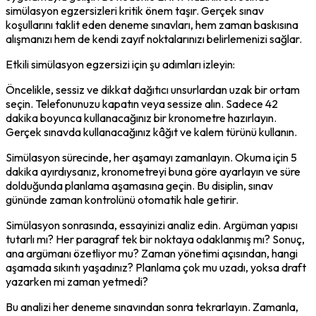
simülasyon egzersizleri kritik önem taşır. Gerçek sınav 
koşullarını taklit eden deneme sınavları, hem zaman baskısına 
alışmanızı hem de kendi zayıf noktalarınızı belirlemenizi sağlar.
Etkili simülasyon egzersizi için şu adımları izleyin:
Öncelikle, sessiz ve dikkat dağıtıcı unsurlardan uzak bir ortam 
seçin. Telefonunuzu kapatın veya sessize alın. Sadece 42 
dakika boyunca kullanacağınız bir kronometre hazırlayın. 
Gerçek sınavda kullanacağınız kâğıt ve kalem türünü kullanın.
Simülasyon sürecinde, her aşamayı zamanlayın. Okuma için 5 
dakika ayırdıysanız, kronometreyi buna göre ayarlayın ve süre 
dolduğunda planlama aşamasına geçin. Bu disiplin, sınav 
gününde zaman kontrolünü otomatik hale getirir.
Simülasyon sonrasında, essayinizi analiz edin. Argüman yapısı 
tutarlı mı? Her paragraf tek bir noktaya odaklanmış mı? Sonuç, 
ana argümanı özetliyor mu? Zaman yönetimi açısından, hangi 
aşamada sıkıntı yaşadınız? Planlama çok mu uzadı, yoksa draft 
yazarken mi zaman yetmedi?
Bu analizi her deneme sınavından sonra tekrarlayın. Zamanla, 