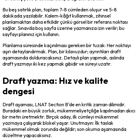
Bu beş satırlık plan, toplam 7-8 cümleden oluşur ve 5-8 
dakikada yazılabilir. Kalem-kâğıt kullanmak, zihinsel 
planlamaktan daha etkilidir çünkü görsel bir referans noktası 
sağlar. Sınavda boş sayfa üzerine yazmanıza izin verilir; bu 
sayfayı planınız için kullanın.
Planlama süresinde kaçınılması gereken bir tuzak: Her noktayı 
aşırı detaylandırmak. Plan, bir kılavuzdur; ayrıntıları draft 
aşamasında dolduracaksınız. Detaylı plan yapmak, aslında 
draft yazmayı iki kez yapmak gibidir ve süreyi uzatır.
Draft yazma: Hız ve kalite
dengesi
Draft aşaması, LNAT Section B'de en kritik zaman dilimidir. 
Buradaki en büyük zorluk, mükemmeliyetçiliğe kapılmadan akıcı 
bir metin üretmektir. Birçok aday, ilk cümleyi mükemmel 
yazmaya çalışarak blokel yaşar. Unutmayın: İlk taslak 
mükemmel olmak zorunda değildir; son okuma aşamasında 
düzeltme yapacaksınız.