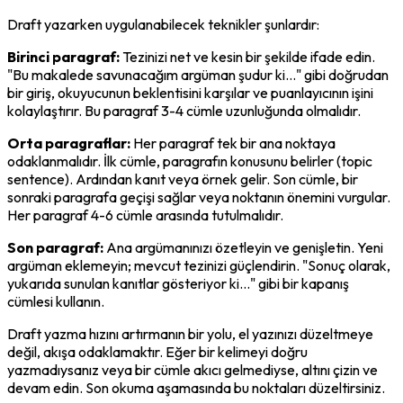
Draft yazarken uygulanabilecek teknikler şunlardır:
Birinci paragraf:
 Tezinizi net ve kesin bir şekilde ifade edin. 
"Bu makalede savunacağım argüman şudur ki..." gibi doğrudan 
bir giriş, okuyucunun beklentisini karşılar ve puanlayıcının işini 
kolaylaştırır. Bu paragraf 3-4 cümle uzunluğunda olmalıdır.
Orta paragraflar:
 Her paragraf tek bir ana noktaya 
odaklanmalıdır. İlk cümle, paragrafın konusunu belirler (topic 
sentence). Ardından kanıt veya örnek gelir. Son cümle, bir 
sonraki paragrafa geçişi sağlar veya noktanın önemini vurgular. 
Her paragraf 4-6 cümle arasında tutulmalıdır.
Son paragraf:
 Ana argümanınızı özetleyin ve genişletin. Yeni 
argüman eklemeyin; mevcut tezinizi güçlendirin. "Sonuç olarak, 
yukarıda sunulan kanıtlar gösteriyor ki..." gibi bir kapanış 
cümlesi kullanın.
Draft yazma hızını artırmanın bir yolu, el yazınızı düzeltmeye 
değil, akışa odaklamaktır. Eğer bir kelimeyi doğru 
yazmadıysanız veya bir cümle akıcı gelmediyse, altını çizin ve 
devam edin. Son okuma aşamasında bu noktaları düzeltirsiniz.