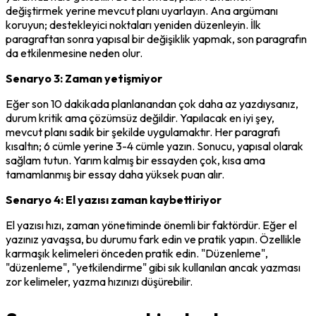
değiştirmek yerine mevcut planı uyarlayın. Ana argümanı 
koruyun; destekleyici noktaları yeniden düzenleyin. İlk 
paragraftan sonra yapısal bir değişiklik yapmak, son paragrafın 
da etkilenmesine neden olur.
Senaryo 3: Zaman yetişmiyor
Eğer son 10 dakikada planlanandan çok daha az yazdıysanız, 
durum kritik ama çözümsüz değildir. Yapılacak en iyi şey, 
mevcut planı sadık bir şekilde uygulamaktır. Her paragrafı 
kısaltın; 6 cümle yerine 3-4 cümle yazın. Sonucu, yapısal olarak 
sağlam tutun. Yarım kalmış bir essayden çok, kısa ama 
tamamlanmış bir essay daha yüksek puan alır.
Senaryo 4: El yazısı zaman kaybettiriyor
El yazısı hızı, zaman yönetiminde önemli bir faktördür. Eğer el 
yazınız yavaşsa, bu durumu fark edin ve pratik yapın. Özellikle 
karmaşık kelimeleri önceden pratik edin. "Düzenleme", 
"düzenleme", "yetkilendirme" gibi sık kullanılan ancak yazması 
zor kelimeler, yazma hızınızı düşürebilir.