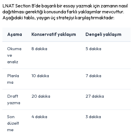
LNAT Section B'de başarılı bir essay yazmak için zamanın nasıl 
dağıtılması gerektiği konusunda farklı yaklaşımlar mevcuttur. 
Aşağıdaki tablo, yaygın üç stratejiyi karşılaştırmaktadır:
Aşama
Konservatif yaklaşım
Dengeli yaklaşım
Okuma
8 dakika
5 dakika
4
ve
analiz
Planla
10 dakika
7 dakika
5
ma
Draft
20 dakika
27 dakika
3
yazma
Son
4 dakika
3 dakika
3
düzelt
me