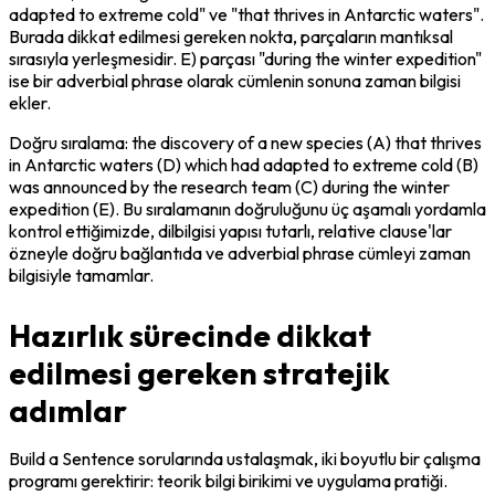
adapted to extreme cold" ve "that thrives in Antarctic waters". 
Burada dikkat edilmesi gereken nokta, parçaların mantıksal 
sırasıyla yerleşmesidir. E) parçası "during the winter expedition" 
ise bir adverbial phrase olarak cümlenin sonuna zaman bilgisi 
ekler.
Doğru sıralama: the discovery of a new species (A) that thrives 
in Antarctic waters (D) which had adapted to extreme cold (B) 
was announced by the research team (C) during the winter 
expedition (E). Bu sıralamanın doğruluğunu üç aşamalı yordamla 
kontrol ettiğimizde, dilbilgisi yapısı tutarlı, relative clause'lar 
özneyle doğru bağlantıda ve adverbial phrase cümleyi zaman 
bilgisiyle tamamlar.
Hazırlık sürecinde dikkat
edilmesi gereken stratejik
adımlar
Build a Sentence sorularında ustalaşmak, iki boyutlu bir çalışma 
programı gerektirir: teorik bilgi birikimi ve uygulama pratiği. 