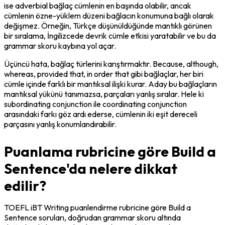
ise adverbial bağlaç cümlenin en başında olabilir, ancak 
cümlenin özne-yüklem düzeni bağlacın konumuna bağlı olarak 
değişmez. Örneğin, Türkçe düşünüldüğünde mantıklı görünen 
bir sıralama, İngilizcede devrik cümle etkisi yaratabilir ve bu da 
grammar skoru kaybına yol açar.
Üçüncü hata, bağlaç türlerini karıştırmaktır. Because, although, 
whereas, provided that, in order that gibi bağlaçlar, her biri 
cümle içinde farklı bir mantıksal ilişki kurar. Aday bu bağlaçların 
mantıksal yükünü tanımazsa, parçaları yanlış sıralar. Hele ki 
subordinating conjunction ile coordinating conjunction 
arasındaki farkı göz ardı ederse, cümlenin iki eşit dereceli 
parçasını yanlış konumlandırabilir.
Puanlama rubricine göre Build a
Sentence'da nelere dikkat
edilir?
TOEFL iBT Writing puanlendirme rubricine göre Build a 
Sentence soruları, doğrudan grammar skoru altında 