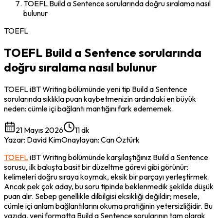
TOEFL Build a Sentence sorularında doğru sıralama nasıl
bulunur
TOEFL
TOEFL Build a Sentence sorularında
doğru sıralama nasıl bulunur
TOEFL iBT Writing bölümünde yeni tip Build a Sentence
sorularında sıklıkla puan kaybetmenizin ardındaki en büyük
neden: cümle içi bağlantı mantığını fark edememek.
21 Mayıs 2026
11 dk
Yazar
:
David Kim
Onaylayan
:
Can Öztürk
TOEFL
 iBT Writing bölümünde karşılaştığınız Build a Sentence 
sorusu, ilk bakışta basit bir düzeltme görevi gibi görünür: 
kelimeleri doğru sıraya koymak, eksik bir parçayı yerleştirmek. 
Ancak pek çok aday, bu soru tipinde beklenmedik şekilde düşük 
puan alır. Sebep genellikle dilbilgisi eksikliği değildir; mesele, 
cümle içi anlam bağlantılarını okuma pratiğinin yetersizliğidir. Bu 
yazıda, yeni formatta Build a Sentence sorularının tam olarak 