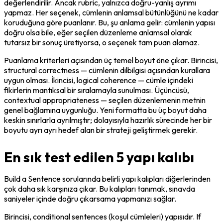
değerlendirilir. Ancak rubric, yalnızca doğru-yanlış ayrımı 
yapmaz. Her seçenek, cümlenin anlamsal bütünlüğünü ne kadar 
koruduğuna göre puanlanır. Bu, şu anlama gelir: cümlenin yapısı 
doğru olsa bile, eğer seçilen düzenleme anlamsal olarak 
tutarsız bir sonuç üretiyorsa, o seçenek tam puan alamaz.
Puanlama kriterleri açısından üç temel boyut öne çıkar. Birincisi, 
structural correctness — cümlenin dilbilgisi açısından kurallara 
uygun olması. İkincisi, logical coherence — cümle içindeki 
fikirlerin mantıksal bir sıralamayla sunulması. Üçüncüsü, 
contextual appropriateness — seçilen düzenlemenin metnin 
genel bağlamına uygunluğu. Yeni formatta bu üç boyut daha 
keskin sınırlarla ayrılmıştır; dolayısıyla hazırlık sürecinde her bir 
boyutu ayrı ayrı hedef alan bir strateji geliştirmek gerekir.
En sık test edilen 5 yapı kalıbı
Build a Sentence sorularında belirli yapı kalıpları diğerlerinden 
çok daha sık karşınıza çıkar. Bu kalıpları tanımak, sınavda 
saniyeler içinde doğru çıkarsama yapmanızı sağlar.
Birincisi, conditional sentences (koşul cümleleri) yapısıdır. If 