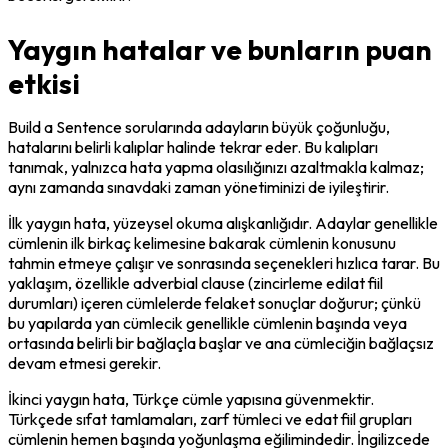
Yaygın hatalar ve bunların puan
etkisi
Build a Sentence sorularında adayların büyük çoğunluğu, 
hatalarını belirli kalıplar halinde tekrar eder. Bu kalıpları 
tanımak, yalnızca hata yapma olasılığınızı azaltmakla kalmaz; 
aynı zamanda sınavdaki zaman yönetiminizi de iyileştirir.
İlk yaygın hata, yüzeysel okuma alışkanlığıdır. Adaylar genellikle 
cümlenin ilk birkaç kelimesine bakarak cümlenin konusunu 
tahmin etmeye çalışır ve sonrasında seçenekleri hızlıca tarar. Bu 
yaklaşım, özellikle adverbial clause (zincirleme edilat fiil 
durumları) içeren cümlelerde felaket sonuçlar doğurur; çünkü 
bu yapılarda yan cümlecik genellikle cümlenin başında veya 
ortasında belirli bir bağlaçla başlar ve ana cümleciğin bağlaçsız 
devam etmesi gerekir.
İkinci yaygın hata, Türkçe cümle yapısına güvenmektir. 
Türkçede sıfat tamlamaları, zarf tümleci ve edat fiil grupları 
cümlenin hemen başında yoğunlaşma eğilimindedir. İngilizcede 