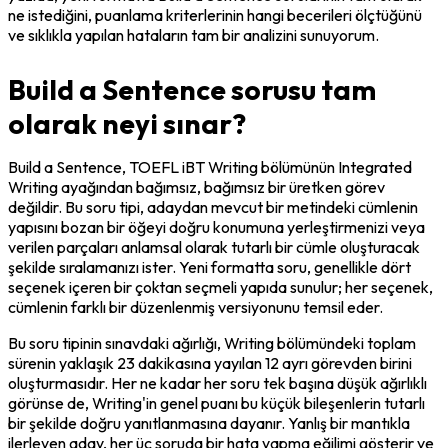
ne istediğini, puanlama kriterlerinin hangi becerileri ölçtüğünü 
ve sıklıkla yapılan hataların tam bir analizini sunuyorum.
Build a Sentence sorusu tam
olarak neyi sınar?
Build a Sentence, TOEFL iBT Writing bölümünün Integrated 
Writing ayağından bağımsız, bağımsız bir üretken görev 
değildir. Bu soru tipi, adaydan mevcut bir metindeki cümlenin 
yapısını bozan bir öğeyi doğru konumuna yerleştirmenizi veya 
verilen parçaları anlamsal olarak tutarlı bir cümle oluşturacak 
şekilde sıralamanızı ister. Yeni formatta soru, genellikle dört 
seçenek içeren bir çoktan seçmeli yapıda sunulur; her seçenek, 
cümlenin farklı bir düzenlenmiş versiyonunu temsil eder.
Bu soru tipinin sınavdaki ağırlığı, Writing bölümündeki toplam 
sürenin yaklaşık 23 dakikasına yayılan 12 ayrı görevden birini 
oluşturmasıdır. Her ne kadar her soru tek başına düşük ağırlıklı 
görünse de, Writing'in genel puanı bu küçük bileşenlerin tutarlı 
bir şekilde doğru yanıtlanmasına dayanır. Yanlış bir mantıkla 
ilerleyen aday, her üç soruda bir hata yapma eğilimi gösterir ve 