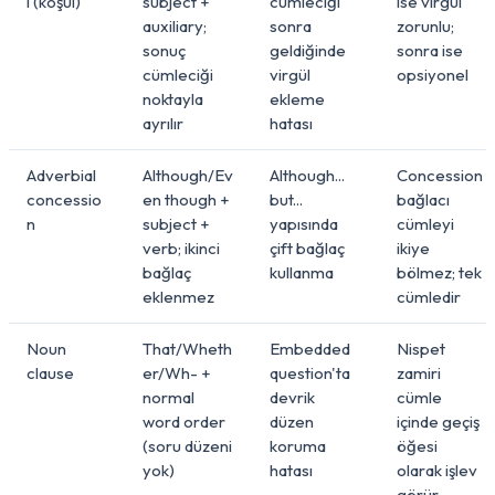
l (koşul)
subject +
cümleciği
ise virgül
auxiliary;
sonra
zorunlu;
sonuç
geldiğinde
sonra ise
cümleciği
virgül
opsiyonel
noktayla
ekleme
ayrılır
hatası
Adverbial
Although/Ev
Although...
Concession
concessio
en though +
but...
bağlacı
n
subject +
yapısında
cümleyi
verb; ikinci
çift bağlaç
ikiye
bağlaç
kullanma
bölmez; tek
eklenmez
cümledir
Noun
That/Wheth
Embedded
Nispet
clause
er/Wh- +
question'ta
zamiri
normal
devrik
cümle
word order
düzen
içinde geçiş
(soru düzeni
koruma
öğesi
yok)
hatası
olarak işlev
görür