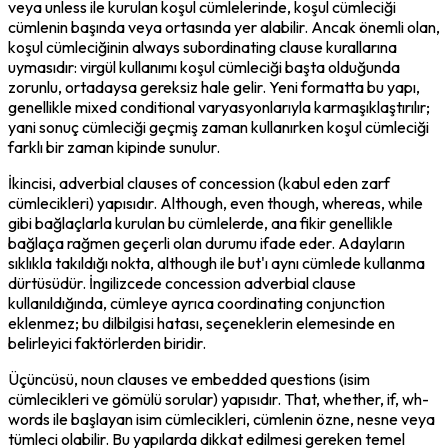
veya unless ile kurulan koşul cümlelerinde, koşul cümleciği 
cümlenin başında veya ortasında yer alabilir. Ancak önemli olan, 
koşul cümleciğinin always subordinating clause kurallarına 
uymasıdır: virgül kullanımı koşul cümleciği başta olduğunda 
zorunlu, ortadaysa gereksiz hale gelir. Yeni formatta bu yapı, 
genellikle mixed conditional varyasyonlarıyla karmaşıklaştırılır; 
yani sonuç cümleciği geçmiş zaman kullanırken koşul cümleciği 
farklı bir zaman kipinde sunulur.
İkincisi, adverbial clauses of concession (kabul eden zarf 
cümlecikleri) yapısıdır. Although, even though, whereas, while 
gibi bağlaçlarla kurulan bu cümlelerde, ana fikir genellikle 
bağlaça rağmen geçerli olan durumu ifade eder. Adayların 
sıklıkla takıldığı nokta, although ile but'ı aynı cümlede kullanma 
dürtüsüdür. İngilizcede concession adverbial clause 
kullanıldığında, cümleye ayrıca coordinating conjunction 
eklenmez; bu dilbilgisi hatası, seçeneklerin elemesinde en 
belirleyici faktörlerden biridir.
Üçüncüsü, noun clauses ve embedded questions (isim 
cümlecikleri ve gömülü sorular) yapısıdır. That, whether, if, wh-
words ile başlayan isim cümlecikleri, cümlenin özne, nesne veya 
tümleci olabilir. Bu yapılarda dikkat edilmesi gereken temel 