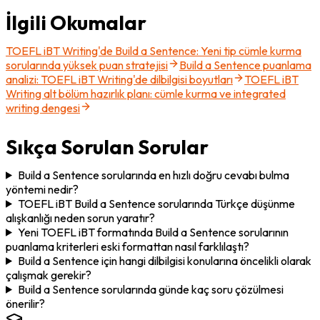
İlgili Okumalar
TOEFL iBT Writing'de Build a Sentence: Yeni tip cümle kurma
sorularında yüksek puan stratejisi
Build a Sentence puanlama
analizi: TOEFL iBT Writing'de dilbilgisi boyutları
TOEFL iBT
Writing alt bölüm hazırlık planı: cümle kurma ve integrated
writing dengesi
Sıkça Sorulan Sorular
Build a Sentence sorularında en hızlı doğru cevabı bulma
yöntemi nedir?
TOEFL iBT Build a Sentence sorularında Türkçe düşünme
alışkanlığı neden sorun yaratır?
Yeni TOEFL iBT formatında Build a Sentence sorularının
puanlama kriterleri eski formattan nasıl farklılaştı?
Build a Sentence için hangi dilbilgisi konularına öncelikli olarak
çalışmak gerekir?
Build a Sentence sorularında günde kaç soru çözülmesi
önerilir?