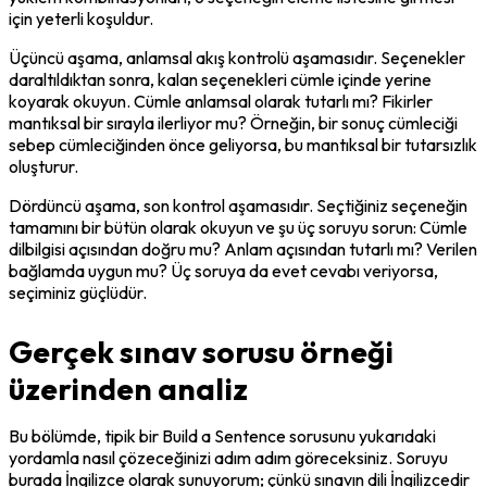
için yeterli koşuldur.
Üçüncü aşama, anlamsal akış kontrolü aşamasıdır. Seçenekler 
daraltıldıktan sonra, kalan seçenekleri cümle içinde yerine 
koyarak okuyun. Cümle anlamsal olarak tutarlı mı? Fikirler 
mantıksal bir sırayla ilerliyor mu? Örneğin, bir sonuç cümleciği 
sebep cümleciğinden önce geliyorsa, bu mantıksal bir tutarsızlık 
oluşturur.
Dördüncü aşama, son kontrol aşamasıdır. Seçtiğiniz seçeneğin 
tamamını bir bütün olarak okuyun ve şu üç soruyu sorun: Cümle 
dilbilgisi açısından doğru mu? Anlam açısından tutarlı mı? Verilen 
bağlamda uygun mu? Üç soruya da evet cevabı veriyorsa, 
seçiminiz güçlüdür.
Gerçek sınav sorusu örneği
üzerinden analiz
Bu bölümde, tipik bir Build a Sentence sorusunu yukarıdaki 
yordamla nasıl çözeceğinizi adım adım göreceksiniz. Soruyu 
burada İngilizce olarak sunuyorum; çünkü sınavın dili İngilizcedir 