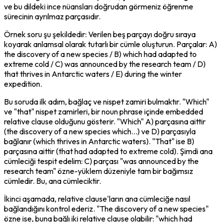
ve bu dildeki ince nüansları doğrudan görmeniz öğrenme 
sürecinin ayrılmaz parçasıdır.
Örnek soru şu şekildedir: Verilen beş parçayı doğru sıraya 
koyarak anlamsal olarak tutarlı bir cümle oluşturun. Parçalar: A) 
the discovery of a new species / B) which had adapted to 
extreme cold / C) was announced by the research team / D) 
that thrives in Antarctic waters / E) during the winter 
expedition.
Bu soruda ilk adım, bağlaç ve nispet zamiri bulmaktır. "Which" 
ve "that" nispet zamirleri, bir noun phrase içinde embedded 
relative clause olduğunu gösterir. "Which" A) parçasına aittir 
(the discovery of a new species which...) ve D) parçasıyla 
bağlanır (which thrives in Antarctic waters). "That" ise B) 
parçasına aittir (that had adapted to extreme cold). Şimdi ana 
cümleciği tespit edelim: C) parçası "was announced by the 
research team" özne-yüklem düzeniyle tam bir bağımsız 
cümledir. Bu, ana cümleciktir.
İkinci aşamada, relative clause'ların ana cümleciğe nasıl 
bağlandığını kontrol ederiz. "The discovery of a new species" 
özne ise, buna bağlı iki relative clause olabilir: "which had 