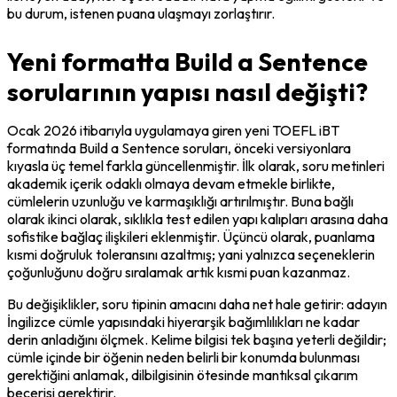
bu durum, istenen puana ulaşmayı zorlaştırır.
Yeni formatta Build a Sentence
sorularının yapısı nasıl değişti?
Ocak 2026 itibarıyla uygulamaya giren yeni TOEFL iBT 
formatında Build a Sentence soruları, önceki versiyonlara 
kıyasla üç temel farkla güncellenmiştir. İlk olarak, soru metinleri 
akademik içerik odaklı olmaya devam etmekle birlikte, 
cümlelerin uzunluğu ve karmaşıklığı artırılmıştır. Buna bağlı 
olarak ikinci olarak, sıklıkla test edilen yapı kalıpları arasına daha 
sofistike bağlaç ilişkileri eklenmiştir. Üçüncü olarak, puanlama 
kısmi doğruluk toleransını azaltmış; yani yalnızca seçeneklerin 
çoğunluğunu doğru sıralamak artık kısmi puan kazanmaz.
Bu değişiklikler, soru tipinin amacını daha net hale getirir: adayın 
İngilizce cümle yapısındaki hiyerarşik bağımlılıkları ne kadar 
derin anladığını ölçmek. Kelime bilgisi tek başına yeterli değildir; 
cümle içinde bir öğenin neden belirli bir konumda bulunması 
gerektiğini anlamak, dilbilgisinin ötesinde mantıksal çıkarım 
becerisi gerektirir.