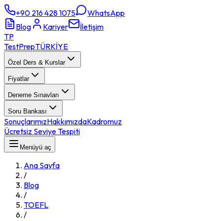
+90 216 428 1075
WhatsApp
Blog
Kariyer
İletişim
TP
TestPrep
TÜRKİYE
Özel Ders & Kurslar
Fiyatlar
Deneme Sınavları
Soru Bankası
Sonuçlarımız
Hakkımızda
Kadromuz
Ücretsiz Seviye Tespiti
Menüyü aç
Ana Sayfa
/
Blog
/
TOEFL
/