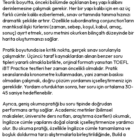
Teorik boyutta, önceki bölümde açıklanan beş yapı kalıbını 
derinlemesine çalışmak gerekir. Her bir yapı kalıbı için en az üç 
farklı cümle kalıbı ezberlemek, sınav ortamında tanıma hızınızı 
dramatik şekilde artırır. Özellikle subordinating conjunction'ların 
mantıksal ilişki türlerini (zaman, sebep, koşul, kabul, amaç, 
sonuç) ayırt etmek, soru metnini okurken bilinçaltı düzeyinde bir 
harita oluşturmanızı sağlar.
Pratik boyutunda ise kritik nokta, gerçek sınav sorularıyla 
çalışmaktır. Üçüncü taraf kaynaklardan alınan benzer soru 
tipleri yararlı olmakla birlikte, orijinal formatı yansıtan TOEFL 
iBT Practice testleri her zaman öncelikli olmalıdır. Pratik 
seanslarında kronometre kullanmadan, yani zaman baskısı 
olmadan çalışmak, doğru çözüm yordamını içselleştirmeniz için 
gereklidir. Yordam oturduktan sonra, her soru için ortalama 30-
45 saniye hedeflenebilir.
Ayrıca, geniş okuma pratiği bu soru tipinde doğrudan 
performans artışı sağlar. Academic metinler (bilimsel 
makaleler, üniversite ders notları, araştırma özetleri) okumak, 
İngilizce cümle yapılarını doğal olarak içselleştirmenize yardımcı 
olur. Bu okuma pratiği, özellikle İngilizce cümle tamamlama ve 
boşluk doldurma tarzı alıştırmalarla birleştirildiğinde, Build a 