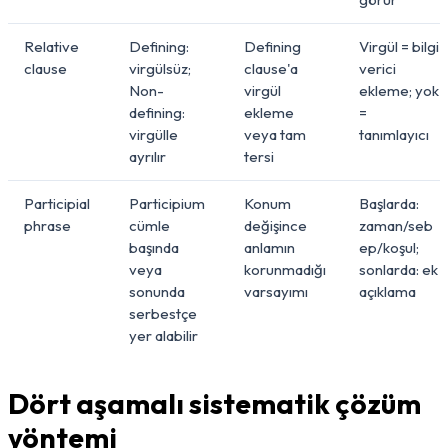
Relative
Defining:
Defining
Virgül = bilgi
clause
virgülsüz;
clause'a
verici
Non-
virgül
ekleme; yok
defining:
ekleme
=
virgülle
veya tam
tanımlayıcı
ayrılır
tersi
Participial
Participium
Konum
Başlarda:
phrase
cümle
değişince
zaman/seb
başında
anlamın
ep/koşul;
veya
korunmadığı
sonlarda: ek
sonunda
varsayımı
açıklama
serbestçe
yer alabilir
Dört aşamalı sistematik çözüm
yöntemi