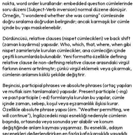
nokta, word order kurallarıdır: embedded question cümlelerinde 
soru düzeni (Subject-Verb inversion) normal düzene dönüşür. 
Örneğin, "I wondered whether she was coming" cümlesinde 
doğru sıralama doğrudan belirgindir; ancak karmaşık bir cümle 
içinde bu yapı maskelenebilir.
Dördüncüsü, relative clauses (nispet cümlecikleri) ve back shift 
(zaman kaydırma) yapısıdır. Who, which, that, where, when gibi 
nispet zamirleriyle kurulan cümlecikler, ana cümleciğin içinde 
çeşitli konumlarda bulunabilir. Yeni formatta özellikle defining 
relative clause ile non-defining relative clause arasındaki virgül 
farkının önemi artırılmıştır; çünkü virgül eklemek veya çıkarmak, 
cümlenin anlamını köklü şekilde değiştirir.
Beşincisi, participial phrases ve absolute phrases (ortaç yapıları 
ve mutlak isim tamlamaları) yapısıdır. Present participle (-ing) 
ve past participle (-ed) formlarıyla kurulan bu yapılar, cümle 
içinde zaman, sebep, koşul veya eşzamanlılık ilişkisi kurar. 
Özellikle absolute phrase yapısı (örn. "Weather permitting, we 
will continue"), İngilizcedeki nispi esnekliği nedeniyle cümlenin 
başında, ortasında veya sonunda yer alabilir ve konum 
değiştiğinde anlam kayması yaşanmaz. Bu esneklik, adayın 
seçenekleri değerlendirirken en fazla kafa karışıklığı yaşadığı 