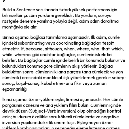
Build a Sentence sorularında tutarlı yüksek performans için 
bilimsel bir çözüm yordamı gereklidir. Bu yordam, soruyu 
rastgele deneme yanılma yoluyla değil, adım adım daraltma 
mantığıyla ele alır.
Birinci aşama, bağlacı tanımlama aşamasıdır. İlk adım, cümle 
içindeki subordinating veya coordinating bağlaçları tespit 
etmektir. If, because, although, when, where, who, that, which, 
while, whereas gibi anahtar bağlaçlar, cümlenin iskeletini 
belirler. Bu bağlaçlar cümle içinde belirli bir konumda bulunur ve 
bulundukları konuma göre cümlenin akışı yönlenir. Bağlacı 
bulduktan sonra, cümlenin iki ana parçası (ana cümlecik ve yan 
cümlecik) arasındaki mantıksal ilişkiyi belirlemek gerekir: sebep-
sonuç, koşul-sonuç, kabul etme-ana fikir veya zaman 
eşzamanlılığı.
İkinci aşama, özne-yüklem eşleştirmesi aşamasıdır. Her cümle 
parçasının öznesini ve ana yüklem fiilini bulun. Cümlenin içinde 
devrik düzen (Subject-Verb inversion) olup olmadığını kontrol 
edin; bu durum özellikle soru kökenli cümlelerde ve negative 
inversion yapılarında kritik önem taşır. Eşleşmeyen özne-
yüklem kombinasyonları, o seçeneğin eleme listesine girmesi 