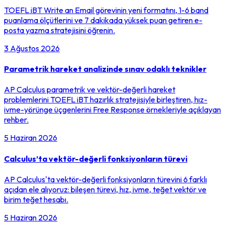
TOEFL iBT Write an Email görevinin yeni formatını, 1-6 band
puanlama ölçütlerini ve 7 dakikada yüksek puan getiren e-
posta yazma stratejisini öğrenin.
3 Ağustos 2026
Parametrik hareket analizinde sınav odaklı teknikler
AP Calculus parametrik ve vektör-değerli hareket
problemlerini TOEFL iBT hazırlık stratejisiyle birleştiren, hız-
ivme-yörünge üçgenlerini Free Response örnekleriyle açıklayan
rehber.
5 Haziran 2026
Calculus’ta vektör-değerli fonksiyonların türevi
AP Calculus'ta vektör-değerli fonksiyonların türevini 6 farklı
açıdan ele alıyoruz: bileşen türevi, hız, ivme, teğet vektör ve
birim teğet hesabı.
5 Haziran 2026