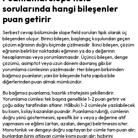
sorularında hangi bileşenler
puan getirir
Serbest cevap bölümünde slope field soruları tipik olarak üç 
bileşenden oluşur. Birinci bileşen, başlangıç koşulundan geçen 
çözüm eğrisinin doğru biçimde çizilmesidir. İkinci bileşen, çözüm 
eğrisinin belirli bir noktadaki eğiminin ya da y değerinin 
hesaplanması veya yorumlanmasıdır. Üçüncü bileşen, denge 
çözümü, asimptot veya uzun dönem davranış gibi bir 
yorumlama cümlesinin yazılmasıdır. Her bileşen birbirinden 
bağımsız puanlanır; yani bir bileşende hata yapılsa bile 
diğerlerinden puan almak mümkündür.
Bu bağımsız puanlama, hazırlık stratejisini şekillendirir. 
Yorumlama cümlesi tek başına genellikle 1-2 puan getirir ve 
çoğu aday tarafından atlanır. Hâlbuki 1-2 cümleyle yazılabilecek 
bu kısım, kolay kazanılan puandır. Puanlama rubriği, cümlenin 
doğru yönü göstermesini, spesifik bir x veya y değerine atıf 
yapmasını ve eğilimi (artan, azalan, denge) belirtmesini ister. 
Monotonluk ve dengeyi doğru saptayan bir cümle tam puan alır; 
bunlardan birini atlayan cümle kısmi puan alır; hiçbirini 