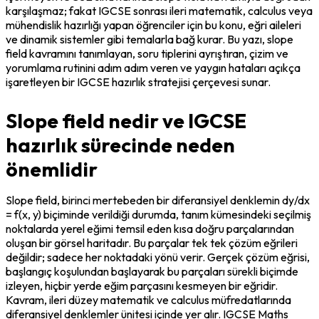
karşılaşmaz; fakat IGCSE sonrası ileri matematik, calculus veya 
mühendislik hazırlığı yapan öğrenciler için bu konu, eğri aileleri 
ve dinamik sistemler gibi temalarla bağ kurar. Bu yazı, slope 
field kavramını tanımlayan, soru tiplerini ayrıştıran, çizim ve 
yorumlama rutinini adım adım veren ve yaygın hataları açıkça 
işaretleyen bir IGCSE hazırlık stratejisi çerçevesi sunar.
Slope field nedir ve IGCSE
hazırlık sürecinde neden
önemlidir
Slope field, birinci mertebeden bir diferansiyel denklemin dy/dx 
= f(x, y) biçiminde verildiği durumda, tanım kümesindeki seçilmiş 
noktalarda yerel eğimi temsil eden kısa doğru parçalarından 
oluşan bir görsel haritadır. Bu parçalar tek tek çözüm eğrileri 
değildir; sadece her noktadaki yönü verir. Gerçek çözüm eğrisi, 
başlangıç koşulundan başlayarak bu parçaları sürekli biçimde 
izleyen, hiçbir yerde eğim parçasını kesmeyen bir eğridir. 
Kavram, ileri düzey matematik ve calculus müfredatlarında 
diferansiyel denklemler ünitesi içinde yer alır. IGCSE Maths 