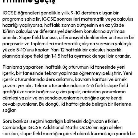
IGCSE öğrencileri genellikle yıllık 9-10 dersten oluşan bir 
programa sahiptir. IGCSE sonrası ileri matematik veya calculus 
hazırlığı yapılıyorsa, haftalık zaman bütçesinin en az yüzde 
15'inin calculus ve diferansiyel denklem konularına ayrılması 
önerilir. Slope field konusu, diferansiyel denklemler ünitesinin bir 
parçasıdır ve toplam ileri matematik çalışma süresinin yaklaşık 
yüzde 8-10'unu kaplar. Yani 12 haftalık bir calculus hazırlık 
planında slope field için 1-1,5 hafta ayırmak dengeli bir orandır.
Planlama yaparken, haftalık üç oturumun iki tanesinde yeni 
içerik, bir tanesinde tekrar yapılması öğrenmeyi pekiştirir. Yeni 
içerik oturumlarında ders anlatımı, kavram haritası ve örnek 
çözüm yer alır. Tekrar oturumlarında ise 4-6 farklı slope field 
grafiği üzerinde bağımsız çizim yapılır, ardından yorumlama 
cümlesi yazılır ve en sonda puanlama rubriğine göre kendi 
cevabı puanlanır. Bu döngü, iki hafta içinde belirgin bir ilerleme 
sağlar.
Soru bankası seçimi hazırlığın kalitesini doğrudan etkiler. 
Cambridge IGCSE Additional Maths 0606'nın eğri aileleri 
soruları, slope field mantığını görsel olarak kurmak için yararlı bir 