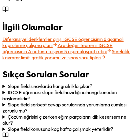
İlgili Okumalar
Diferansiyel denklemler giriş: IGCSE öğrencisinin 6 aşamalı
köprüleme çalışma planı
Ara değer teoremi: IGCSE
öğrencisinin A notuna taşıyan 5 aşamalı ispat rutini
Süreklilik
kavramı: limit, grafik yorumu ve sınav soru tipleri
Sıkça Sorulan Sorular
Slope field sınavlarda hangi sıklıkla çıkar?
IGCSE öğrencisi slope field hazırlığına hangi konudan
başlamalıdır?
Slope field serbest cevap sorularında yorumlama cümlesi
zorunlu mu?
Çözüm eğrisini çizerken eğim parçalarını dik kesersem ne
olur?
Slope field konusuna kaç hafta çalışmak yeterlidir?