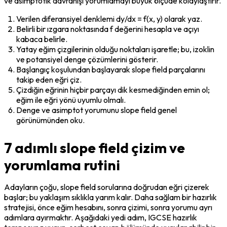
ve asimptotik davranışı yorumlamayı büyük ölçüde kolaylaştırır.
Verilen diferansiyel denklemi dy/dx = f(x, y) olarak yaz.
Belirli bir ızgara noktasında f değerini hesapla ve açıyı 
kabaca belirle.
Yatay eğim çizgilerinin olduğu noktaları işaretle; bu, izoklin 
ve potansiyel denge çözümlerini gösterir.
Başlangıç koşulundan başlayarak slope field parçalarını 
takip eden eğri çiz.
Çizdiğin eğrinin hiçbir parçayı dik kesmediğinden emin ol; 
eğim ile eğri yönü uyumlu olmalı.
Denge ve asimptot yorumunu slope field genel 
görünümünden oku.
7 adımlı slope field çizim ve
yorumlama rutini
Adayların çoğu, slope field sorularına doğrudan eğri çizerek 
başlar; bu yaklaşım sıklıkla yarım kalır. Daha sağlam bir hazırlık 
stratejisi, önce eğim hesabını, sonra çizimi, sonra yorumu ayrı 
adımlara ayırmaktır. Aşağıdaki yedi adım, IGCSE hazırlık 