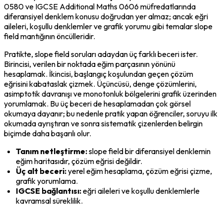
0580 ve IGCSE Additional Maths 0606 müfredatlarında 
diferansiyel denklem konusu doğrudan yer almaz; ancak eğri 
aileleri, koşullu denklemler ve grafik yorumu gibi temalar slope 
field mantığının öncülleridir.
Pratikte, slope field soruları adaydan üç farklı beceri ister. 
Birincisi, verilen bir noktada eğim parçasının yönünü 
hesaplamak. İkincisi, başlangıç koşulundan geçen çözüm 
eğrisini kabataslak çizmek. Üçüncüsü, denge çözümlerini, 
asimptotik davranışı ve monotonluk bölgelerini grafik üzerinden 
yorumlamak. Bu üç beceri de hesaplamadan çok görsel 
okumaya dayanır; bu nedenle pratik yapan öğrenciler, soruyu ilk 
okumada ayrıştıran ve sonra sistematik çizenlerden belirgin 
biçimde daha başarılı olur.
Tanım netleştirme:
 slope field bir diferansiyel denklemin 
eğim haritasıdır, çözüm eğrisi değildir.
Üç alt beceri:
 yerel eğim hesaplama, çözüm eğrisi çizme, 
grafik yorumlama.
IGCSE bağlantısı:
 eğri aileleri ve koşullu denklemlerle 
kavramsal süreklilik.