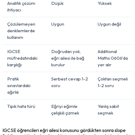
Analitik çözüm
Düşük
Yüksek
ihtiyacı
Çözülemeyen
Uygun
Uygun değil
denklemlerde
kullanım
IGCSE
Doğrudan yok,
Additional
müfredatındaki
eğri ailesi ile bağ
Maths 0606'da
karşılığı
kurulur
yer alır
Pratik
Serbest cevap 1-2
Çoktan seçmeli
sınavlardaki
soru
1-2 soru
ağırlık
Tipik hata türü
Eğriyi eğimle
Yanlış sabit
çelişkili çizmek
seçmek
IGCSE öğrencileri eğri ailesi konusunu gördükten sonra slope 