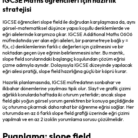
IGCSE Maths öğrencileri için hazırlık
stratejisi
IGCSE öğrencileri slope field ile doğrudan karşılaşmasa da, aynı 
görsel-matematiksel düşünce yapısı koşullu denklemlerde ve 
eğri ailelerinde karşımıza çıkar. IGCSE Additional Maths 0606 
müfredatında yer alan eğri aileleri, bir parametreye bağlı y = 
f(x, c) denklemlerinin farklı c değerleri için çizilmesini ve bir 
noktadan geçen üye eğrinin belirlenmesini ister. Bu mantık, 
slope field sorularındaki başlangıç koşulundan çözüm eğrisi 
çizme adımıyla aynıdır. Dolayısıyla IGCSE düzeyinde yapılacak 
eğri ailesi pratiği, slope field hazırlığına güçlü bir köprü kurar.
Hazırlık planlamasında, IGCSE müfredatının sonbahar ve 
ilkbahar dönemlerine yayılması tipik olur. Slayt ve grafik çizimi 
ağırlıklı konularda haftada iki oturum yeterlidir; ancak slope 
field gibi yoğun görsel yorum gerektiren bir konuya geçildiğinde 
üç oturuma çıkarmak daha rahat bir öğrenme eğrisi sağlar. Her 
oturumda en az 6 farklı slope field grafiği üzerinde eğri çizimi 
yapılmalı ve en az 2 izoklin yorumlama sorusu çözülmelidir.
Puanlama: slope field