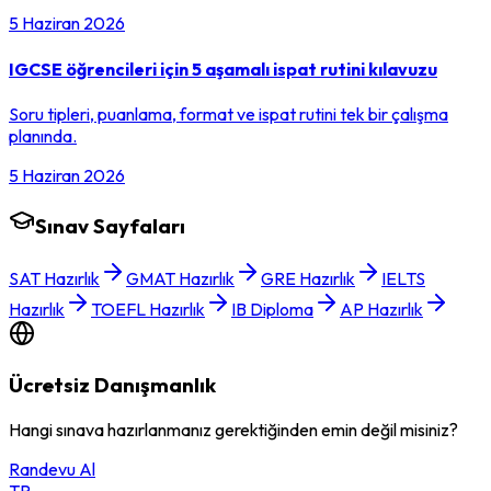
5 Haziran 2026
IGCSE öğrencileri için 5 aşamalı ispat rutini kılavuzu
Soru tipleri, puanlama, format ve ispat rutini tek bir çalışma
planında.
5 Haziran 2026
Sınav Sayfaları
SAT Hazırlık
GMAT Hazırlık
GRE Hazırlık
IELTS
Hazırlık
TOEFL Hazırlık
IB Diploma
AP Hazırlık
Ücretsiz Danışmanlık
Hangi sınava hazırlanmanız gerektiğinden emin değil misiniz?
Randevu Al
TP