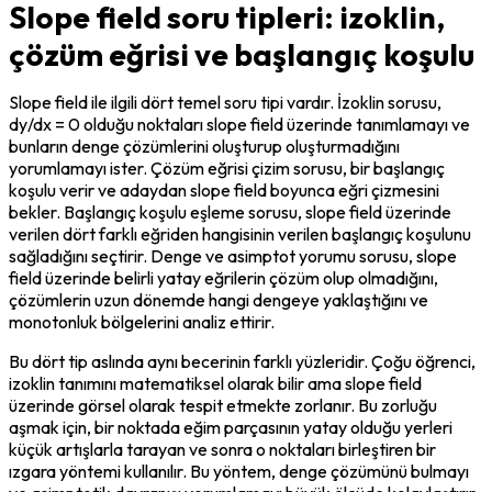
Slope field soru tipleri: izoklin,
çözüm eğrisi ve başlangıç koşulu
Slope field ile ilgili dört temel soru tipi vardır. İzoklin sorusu, 
dy/dx = 0 olduğu noktaları slope field üzerinde tanımlamayı ve 
bunların denge çözümlerini oluşturup oluşturmadığını 
yorumlamayı ister. Çözüm eğrisi çizim sorusu, bir başlangıç 
koşulu verir ve adaydan slope field boyunca eğri çizmesini 
bekler. Başlangıç koşulu eşleme sorusu, slope field üzerinde 
verilen dört farklı eğriden hangisinin verilen başlangıç koşulunu 
sağladığını seçtirir. Denge ve asimptot yorumu sorusu, slope 
field üzerinde belirli yatay eğrilerin çözüm olup olmadığını, 
çözümlerin uzun dönemde hangi dengeye yaklaştığını ve 
monotonluk bölgelerini analiz ettirir.
Bu dört tip aslında aynı becerinin farklı yüzleridir. Çoğu öğrenci, 
izoklin tanımını matematiksel olarak bilir ama slope field 
üzerinde görsel olarak tespit etmekte zorlanır. Bu zorluğu 
aşmak için, bir noktada eğim parçasının yatay olduğu yerleri 
küçük artışlarla tarayan ve sonra o noktaları birleştiren bir 
ızgara yöntemi kullanılır. Bu yöntem, denge çözümünü bulmayı 