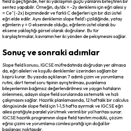
field'a geçtiğinde, her iki yaklaşımın güçlü yanlarını birleştiren bir 
sentez yapabilir. Örneğin, dy/dx = -2y denklemi için eğri ailesi y 
= Ce^{-2x} biçimindedir ve farklı C değerleri için bir dizi üstel 
eğri elde edilir. Aynı denklemin slope field'ı çizildiğinde, yatay 
eğimlerin y = 0 ekseninde olduğu, eğrilerin üstel olarak bu 
eksene yaklaştığı görsel olarak doğrulanır. Bu tür 
karşılaştırmalar, kavramın her iki yönden de pekişmesini sağlar.
Sonuç ve sonraki adımlar
Slope field konusu, IGCSE müfredatında doğrudan yer almasa 
da, eğri aileleri ve koşullu denklemler üzerinden sağlam bir 
köprü kurar. Bu yazıda açıklanan 7 adımlı çizim ve yorumlama 
rutini, dört temel soru tipinin ayrıştırılması, puanlama 
bileşenlerinin bağımsız değerlendirilmesi ve yaygın hataların 
önlenmesi, adayın slope field sorularında sistematik ve hızlı 
çalışmasını sağlar. Hazırlık planlamasında, 12 haftalık bir calculus 
döngüsünde slope field için 1-1,5 hafta ayırmak ve IGCSE eğri 
ailesi pratiğiyle paralel yürütmek verimli bir yol haritası sunar. 
IGCSE hazırlık programının slope field tanıtım modülü, çözüm 
eğrisi çizimi ve yorumlama cümlesi pratiği için doğal bir 
başlangıç noktasıdır.