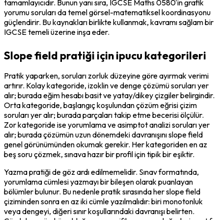
tamamlayıcıdır. Bunun yanı sıra, IGCSE Maths 0580'in grafik 
yorumu soruları da temel görsel-matematiksel koordinasyonu 
güçlendirir. Bu kaynakları birlikte kullanmak, kavramı sağlam bir 
IGCSE temeli üzerine inşa eder.
Slope field pratiği için ipucu kategorileri
Pratik yaparken, soruları zorluk düzeyine göre ayırmak verimi 
artırır. Kolay kategoride, izoklin ve denge çözümü soruları yer 
alır; burada eğim hesabı basit ve yatay/dikey çizgiler belirgindir. 
Orta kategoride, başlangıç koşulundan çözüm eğrisi çizim 
soruları yer alır; burada parçaları takip etme becerisi ölçülür. 
Zor kategoride ise yorumlama ve asimptot analizi soruları yer 
alır; burada çözümün uzun dönemdeki davranışını slope field 
genel görünümünden okumak gerekir. Her kategoriden en az 
beş soru çözmek, sınava hazır bir profil için tipik bir eşiktir.
Yazma pratiği de göz ardı edilmemelidir. Sınav formatında, 
yorumlama cümlesi yazmayı bir bileşen olarak puanlayan 
bölümler bulunur. Bu nedenle pratik sırasında her slope field 
çiziminden sonra en az iki cümle yazılmalıdır: biri monotonluk 
veya dengeyi, diğeri sınır koşullarındaki davranışı belirten. 