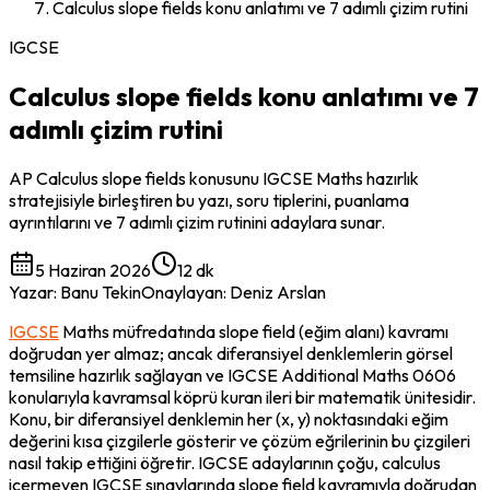
Calculus slope fields konu anlatımı ve 7 adımlı çizim rutini
IGCSE
Calculus slope fields konu anlatımı ve 7
adımlı çizim rutini
AP Calculus slope fields konusunu IGCSE Maths hazırlık
stratejisiyle birleştiren bu yazı, soru tiplerini, puanlama
ayrıntılarını ve 7 adımlı çizim rutinini adaylara sunar.
5 Haziran 2026
12 dk
Yazar
:
Banu Tekin
Onaylayan
:
Deniz Arslan
IGCSE
 Maths müfredatında slope field (eğim alanı) kavramı 
doğrudan yer almaz; ancak diferansiyel denklemlerin görsel 
temsiline hazırlık sağlayan ve IGCSE Additional Maths 0606 
konularıyla kavramsal köprü kuran ileri bir matematik ünitesidir. 
Konu, bir diferansiyel denklemin her (x, y) noktasındaki eğim 
değerini kısa çizgilerle gösterir ve çözüm eğrilerinin bu çizgileri 
nasıl takip ettiğini öğretir. IGCSE adaylarının çoğu, calculus 
içermeyen IGCSE sınavlarında slope field kavramıyla doğrudan 