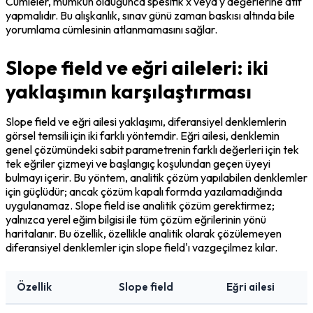
Cümleler, mümkün olduğunca spesifik x veya y değerlerine atıf 
yapmalıdır. Bu alışkanlık, sınav günü zaman baskısı altında bile 
yorumlama cümlesinin atlanmamasını sağlar.
Slope field ve eğri aileleri: iki
yaklaşımın karşılaştırması
Slope field ve eğri ailesi yaklaşımı, diferansiyel denklemlerin 
görsel temsili için iki farklı yöntemdir. Eğri ailesi, denklemin 
genel çözümündeki sabit parametrenin farklı değerleri için tek 
tek eğriler çizmeyi ve başlangıç koşulundan geçen üyeyi 
bulmayı içerir. Bu yöntem, analitik çözüm yapılabilen denklemler 
için güçlüdür; ancak çözüm kapalı formda yazılamadığında 
uygulanamaz. Slope field ise analitik çözüm gerektirmez; 
yalnızca yerel eğim bilgisi ile tüm çözüm eğrilerinin yönü 
haritalanır. Bu özellik, özellikle analitik olarak çözülemeyen 
diferansiyel denklemler için slope field'ı vazgeçilmez kılar.
Özellik
Slope field
Eğri ailesi