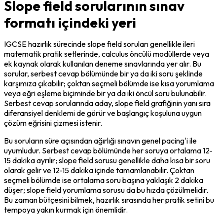
Slope field sorularının sınav
formatı içindeki yeri
IGCSE hazırlık sürecinde slope field soruları genellikle ileri 
matematik pratik setlerinde, calculus öncülü modüllerde veya 
ek kaynak olarak kullanılan deneme sınavlarında yer alır. Bu 
sorular, serbest cevap bölümünde bir ya da iki soru şeklinde 
karşımıza çıkabilir; çoktan seçmeli bölümde ise kısa yorumlama 
veya eğri eşleme biçiminde bir ya da iki öncül soru bulunabilir. 
Serbest cevap sorularında aday, slope field grafiğinin yanı sıra 
diferansiyel denklemi de görür ve başlangıç koşuluna uygun 
çözüm eğrisini çizmesi istenir.
Bu soruların süre açısından ağırlığı sınavın genel pacing'i ile 
uyumludur. Serbest cevap bölümünde her soruya ortalama 12-
15 dakika ayrılır; slope field sorusu genellikle daha kısa bir soru 
olarak gelir ve 12-15 dakika içinde tamamlanabilir. Çoktan 
seçmeli bölümde ise ortalama soru başına yaklaşık 2 dakika 
düşer; slope field yorumlama sorusu da bu hızda çözülmelidir. 
Bu zaman bütçesini bilmek, hazırlık sırasında her pratik setini bu 
tempoya yakın kurmak için önemlidir.