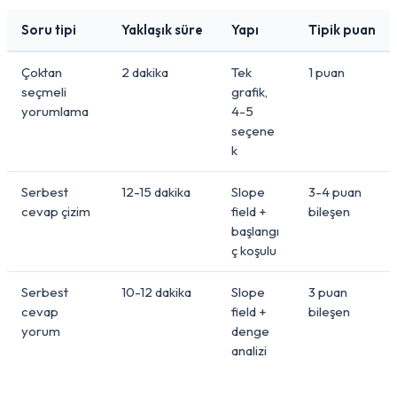
Soru tipi
Yaklaşık süre
Yapı
Tipik puan
Çoktan
2 dakika
Tek
1 puan
seçmeli
grafik,
yorumlama
4-5
seçene
k
Serbest
12-15 dakika
Slope
3-4 puan
cevap çizim
field +
bileşen
başlangı
ç koşulu
Serbest
10-12 dakika
Slope
3 puan
cevap
field +
bileşen
yorum
denge
analizi