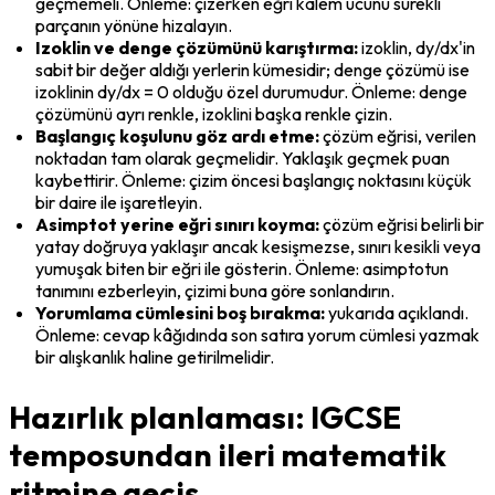
geçmemeli. Önleme: çizerken eğri kalem ucunu sürekli 
parçanın yönüne hizalayın.
Izoklin ve denge çözümünü karıştırma:
 izoklin, dy/dx'in 
sabit bir değer aldığı yerlerin kümesidir; denge çözümü ise 
izoklinin dy/dx = 0 olduğu özel durumudur. Önleme: denge 
çözümünü ayrı renkle, izoklini başka renkle çizin.
Başlangıç koşulunu göz ardı etme:
 çözüm eğrisi, verilen 
noktadan tam olarak geçmelidir. Yaklaşık geçmek puan 
kaybettirir. Önleme: çizim öncesi başlangıç noktasını küçük 
bir daire ile işaretleyin.
Asimptot yerine eğri sınırı koyma:
 çözüm eğrisi belirli bir 
yatay doğruya yaklaşır ancak kesişmezse, sınırı kesikli veya 
yumuşak biten bir eğri ile gösterin. Önleme: asimptotun 
tanımını ezberleyin, çizimi buna göre sonlandırın.
Yorumlama cümlesini boş bırakma:
 yukarıda açıklandı. 
Önleme: cevap kâğıdında son satıra yorum cümlesi yazmak 
bir alışkanlık haline getirilmelidir.
Hazırlık planlaması: IGCSE
temposundan ileri matematik
ritmine geçiş