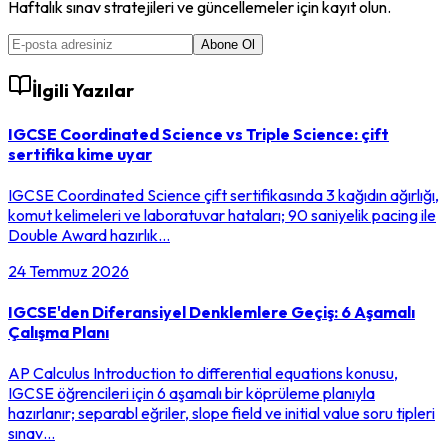
Haftalık sınav stratejileri ve güncellemeler için kayıt olun.
Abone Ol
İlgili Yazılar
IGCSE Coordinated Science vs Triple Science: çift
sertifika kime uyar
IGCSE Coordinated Science çift sertifikasında 3 kağıdın ağırlığı,
komut kelimeleri ve laboratuvar hataları; 90 saniyelik pacing ile
Double Award hazırlık…
24 Temmuz 2026
IGCSE'den Diferansiyel Denklemlere Geçiş: 6 Aşamalı
Çalışma Planı
AP Calculus Introduction to differential equations konusu,
IGCSE öğrencileri için 6 aşamalı bir köprüleme planıyla
hazırlanır; separabl eğriler, slope field ve initial value soru tipleri
sınav…