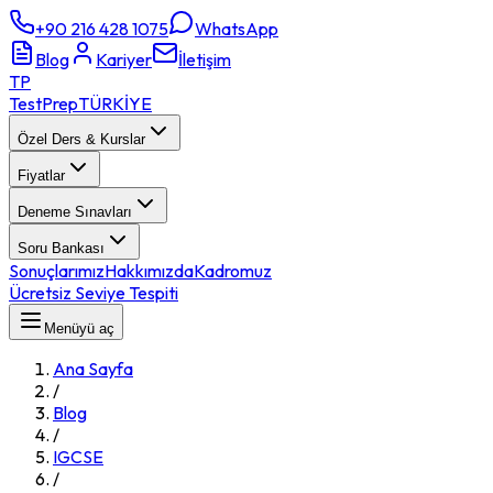
+90 216 428 1075
WhatsApp
Blog
Kariyer
İletişim
TP
TestPrep
TÜRKİYE
Özel Ders & Kurslar
Fiyatlar
Deneme Sınavları
Soru Bankası
Sonuçlarımız
Hakkımızda
Kadromuz
Ücretsiz Seviye Tespiti
Menüyü aç
Ana Sayfa
/
Blog
/
IGCSE
/