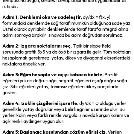
temposuna uygun, serbest cevap bölümünde uygulanabilir bir 
rutindir.
Adım 1: Denklemi oku ve sadeleştir.
 dy/dx = f(x, y) 
formundaki denklemde sağ tarafı mümkün olduğunca sade yaz. 
Üstel olarak ayrılabilir denklemlerde taraf tarafa integral alma 
adımı sonraya bırakılır; sınavda bu adım doğrudan sorulmaz.
Adım 2: Izgara noktalarını seç.
 Tipik bir slope field 
sorusunda grafik 5x5 ya da 6x6 bir ızgara ile gelir. Tüm noktaları 
hesaplamak gerekmez; yatay, dikey ve diyagonal eksenlerdeki 
noktalara öncelik ver.
Adım 3: Eğim hesapla ve açıyı kabaca belirle.
 Pozitif 
eğimleri yukarı doğru sağa, negatif eğimleri aşağı doğru sağa 
çiz. Sıfır eğimleri yatay, tanımsız eğimleri dikey parçalarla 
göster.
Adım 4: Izoklin çizgilerini işaretle.
 dy/dx = 0 olduğu yerler 
genellikle yatay doğrular veya belirli eğriler üzerinde olur. Bu 
yerleri kalın veya farklı renkle vurgula; sınavda kurşun kalem ve 
açık renkli aydınger uygun olur.
Adım 5: Başlangıç koşulundan çözüm eğrisi çiz.
 Verilen 