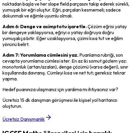
noktadan başla ve her slope field parçasını takip ederek sürekli, 
yumuşak bir eğri oluştur. Eğri, parçaları kesmemeli; sadece 
dokunmalı ve eğimle uyumlu olmalı.
Adım 6: Denge ve asimptotu işaretle.
 Çözüm eğrisi yatay 
bir dengeye yaklaşıyorsa, eğriyi o yatay doğruya doğru 
yumuşakça bitir. Eğer uzaklaşıyorsa, çizimi kısa tut ve eğilim 
yönünü belirt.
Adım 7: Yorumlama cümlesini yaz.
 Puanlama rubriği, son 
cevapta yorumlama cümlesi ister. En az iki somut gözlem yaz: 
monotonluk (artan/azalan), denge çözümü (varsa değeri), sınır 
koşullarında davranış. Cümleyi kısa ve net tut; gereksiz tekrar 
yapma.
Hedef puanınıza ulaşmanız için yardıma mı ihtiyacınız var?
Ücretsiz 15 dk danışman görüşmesi ile kişisel yol haritanızı
oluşturun.
Ücretsiz Danışmanlık