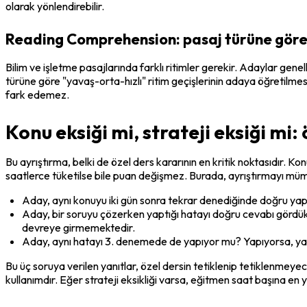
olarak yönlendirebilir.
Reading Comprehension: pasaj türüne göre
Bilim ve işletme pasajlarında farklı ritimler gerekir. Adaylar gene
türüne göre "yavaş-orta-hızlı" ritim geçişlerinin adaya öğretilmes
fark edemez.
Konu eksiği mi, strateji eksiği mi:
Bu ayrıştırma, belki de özel ders kararının en kritik noktasıdır. Konu 
saatlerce tüketilse bile puan değişmez. Burada, ayrıştırmayı mümk
Aday, aynı konuyu iki gün sonra tekrar denediğinde doğru yapa
Aday, bir soruyu çözerken yaptığı hatayı doğru cevabı gördükte
devreye girmemektedir.
Aday, aynı hatayı 3. denemede de yapıyor mu? Yapıyorsa, ya ko
Bu üç soruya verilen yanıtlar, özel dersin tetiklenip tetiklenmeyec
kullanımdır. Eğer strateji eksikliği varsa, eğitmen saat başına en