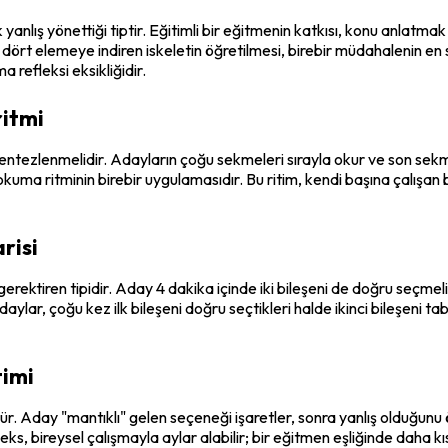
lış yönettiği tiptir. Eğitimli bir eğitmenin katkısı, konu anlatmak d
 dört elemeye indiren iskeletin öğretilmesi, birebir müdahalenin en s
 refleksi eksikliğidir.
ritmi
ntezlenmelidir. Adayların çoğu sekmeleri sırayla okur ve son sekme
kuma ritminin birebir uygulamasıdır. Bu ritim, kendi başına çalışan
risi
ktiren tipidir. Aday 4 dakika içinde iki bileşeni de doğru seçmelid
ylar, çoğu kez ilk bileşeni doğru seçtikleri halde ikinci bileşeni t
timi
ür. Aday "mantıklı" gelen seçeneği işaretler, sonra yanlış olduğunu ö
ks, bireysel çalışmayla aylar alabilir; bir eğitmen eşliğinde daha k