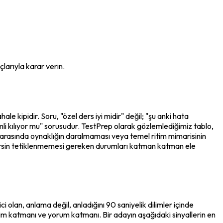
larıyla karar verin.
kipidir. Soru, "özel ders iyi midir" değil; "şu anki hata 
i kılıyor mu" sorusudur. TestPrep olarak gözlemlediğimiz tablo, 
er arasında oynaklığın daralmaması veya temel ritim mimarisinin 
 dersin tetiklenmemesi gereken durumları katman katman ele 
lan, anlama değil, anladığını 90 saniyelik dilimler içinde 
im katmanı ve yorum katmanı. Bir adayın aşağıdaki sinyallerin en 