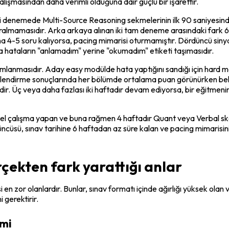
alışmasından daha verimli olduğuna dair güçlü bir işarettir.
 iki denemede Multi-Source Reasoning sekmelerinin ilk 90 saniyesinde
aralmamasıdır. Arka arkaya alınan iki tam deneme arasındaki fark 60 p
na 4-5 soru kalıyorsa, pacing mimarisi oturmamıştır. Dördüncü siny
da hataların "anlamadım" yerine "okumadım" etiketi taşımasıdır.
yorumlanmasıdır. Aday easy modülde hata yaptığını sandığı için hard
lendirme sonuçlarında her bölümde ortalama puan görünürken belirli 
erlidir. Üç veya daha fazlası iki haftadır devam ediyorsa, bir eğitme
 kişisel çalışma yapan ve buna rağmen 4 haftadır Quant veya Verbal s
sü, sınav tarihine 6 haftadan az süre kalan ve pacing mimarisini h
erçekten fark yarattığı anlar
n zor olanlardır. Bunlar, sınav formatı içinde ağırlığı yüksek olan 
i gerektirir.
imi