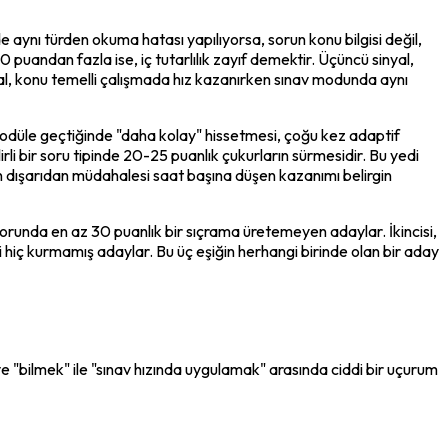
 aynı türden okuma hatası yapılıyorsa, sorun konu bilgisi değil, 
uandan fazla ise, iç tutarlılık zayıf demektir. Üçüncü sinyal, 
al, konu temelli çalışmada hız kazanırken sınav modunda aynı 
 modüle geçtiğinde "daha kolay" hissetmesi, çoğu kez adaptif 
bir soru tipinde 20-25 puanlık çukurların sürmesidir. Bu yedi 
nin dışarıdan müdahalesi saat başına düşen kazanımı belirgin 
korunda en az 30 puanlık bir sıçrama üretemeyen adaylar. İkincisi, 
iç kurmamış adaylar. Bu üç eşiğin herhangi birinde olan bir aday 
ve "bilmek" ile "sınav hızında uygulamak" arasında ciddi bir uçurum 