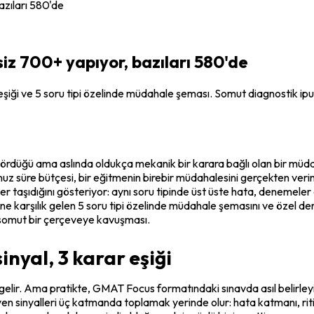
zıları 580'de
z 700+ yapıyor, bazıları 580'de
 eşiği ve 5 soru tipi özelinde müdahale şeması. Somut diagnostik ipuç
rdüğü ama aslında oldukça mekanik bir karara bağlı olan bir müdahale 
z süre bütçesi, bir eğitmenin birebir müdahalesini gerçekten veriml
aller taşıdığını gösteriyor: aynı soru tipinde üst üste hata, denemel
rine karşılık gelen 5 soru tipi özelinde müdahale şemasını ve özel
 somut bir çerçeveye kavuşması.
inyal, 3 karar eşiği
ir. Ama pratikte, GMAT Focus formatındaki sınavda asıl belirleyici o
yen sinyalleri üç katmanda toplamak yerinde olur: hata katmanı, rit