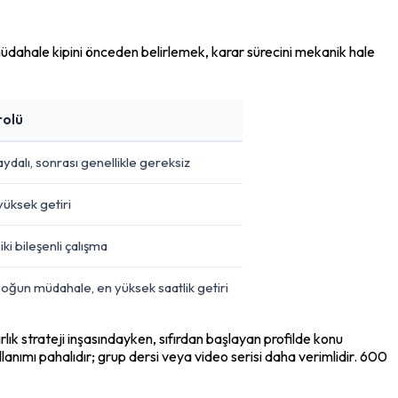
n müdahale kipini önceden belirlemek, karar sürecini mekanik hale 
rolü
faydalı, sonrası genellikle gereksiz
yüksek getiri
iki bileşenli çalışma
 yoğun müdahale, en yüksek saatlik getiri
ırlık strateji inşasındayken, sıfırdan başlayan profilde konu 
ullanımı pahalıdır; grup dersi veya video serisi daha verimlidir. 600 