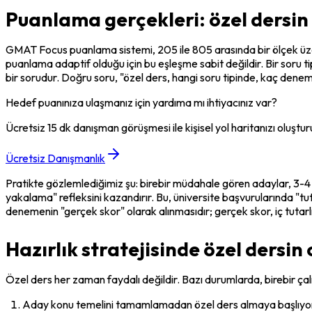
Puanlama gerçekleri: özel dersin
GMAT Focus puanlama sistemi, 205 ile 805 arasında bir ölçek üze
puanlama adaptif olduğu için bu eşleşme sabit değildir. Bir soru t
bir sorudur. Doğru soru, "özel ders, hangi soru tipinde, kaç deneme
Hedef puanınıza ulaşmanız için yardıma mı ihtiyacınız var?
Ücretsiz 15 dk danışman görüşmesi ile kişisel yol haritanızı oluştur
Ücretsiz Danışmanlık
Pratikte gözlemlediğimiz şu: birebir müdahale gören adaylar, 3-4 d
yakalama" refleksini kazandırır. Bu, üniversite başvurularında "
denemenin "gerçek skor" olarak alınmasıdır; gerçek skor, iç tutarlı
Hazırlık stratejisinde özel dersi
Özel ders her zaman faydalı değildir. Bazı durumlarda, birebir çal
Aday konu temelini tamamlamadan özel ders almaya başlıyorsa