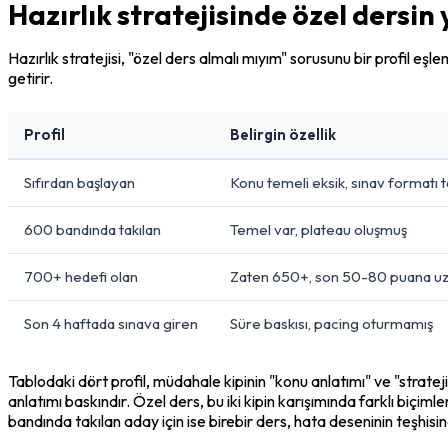
Hazırlık stratejisinde özel dersin 
Hazırlık stratejisi, "özel ders almalı mıyım" sorusunu bir profil e
getirir.
Profil
Belirgin özellik
Sıfırdan başlayan
Konu temeli eksik, sınav formatı t
600 bandında takılan
Temel var, plateau oluşmuş
700+ hedefi olan
Zaten 650+, son 50-80 puana uz
Son 4 haftada sınava giren
Süre baskısı, pacing oturmamış
Tablodaki dört profil, müdahale kipinin "konu anlatımı" ve "strateji i
anlatımı baskındır. Özel ders, bu iki kipin karışımında farklı biçimle
bandında takılan aday için ise birebir ders, hata deseninin teşhisin