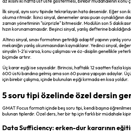
az ikisini iki hafta üst üste göstermesi, birebir müdahalenin konu ç
İlk sinyal, aynı soru tipinde tekrarlayan hata desenidir. Eğer son
okuma ritmidir. İkinci sinyal, denemeler arası puan oynaklığının d
zaman yönetiminin "sürprizle" bitmesidir. Modülün son 5 dakikası
hızın korunamamasıdır. Beşinci sinyal, yanlış defterine bakıldığın
Altıncı sinyal, sınav formatının getirdiği adaptif yapının yanlış 
mekaniğin yanlış okunmasından kaynaklanır. Yedinci sinyal, değer
sinyalin 1-2'si varsa, konu çalışması ve öz-disiplin genellikle yet
biçimde artırır.
Üç karar eşiği ise sayısaldır. Birincisi, haftalık 12 saatten fazla
600 üstü bandına gelmiş ama son 60 puana yapışan adaylar. Üçüncü
için birebir çalışma, içinde bulunulan eşiği kırmada en kısa yoldur.
5 soru tipi özelinde özel dersin g
GMAT Focus formatı içinde beş soru tipi, kendi başına öğrenilmesi e
bulunan tiplerdir. Özel ders, her bir tıp için farklı bir müdahale kipin
Data Sufficiency: erken-dur kararının eğit