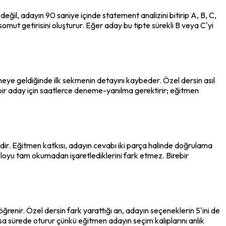
eğil, adayın 90 saniye içinde statement analizini bitirip A, B, C, 
omut getirisini oluşturur. Eğer aday bu tipte sürekli B veya C'yi 
ye geldiğinde ilk sekmenin detayını kaybeder. Özel dersin asıl 
 bir aday için saatlerce deneme-yanılma gerektirir; eğitmen 
ir. Eğitmen katkısı, adayın cevabı iki parça halinde doğrulama 
abloyu tam okumadan işaretlediklerini fark etmez. Birebir 
ğrenir. Özel dersin fark yarattığı an, adayın seçeneklerin 5'ini de 
ısa sürede oturur çünkü eğitmen adayın seçim kalıplarını anlık 