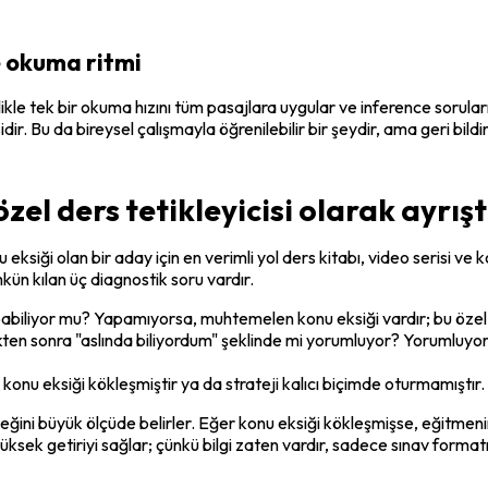
 okuma ritmi
llikle tek bir okuma hızını tüm pasajlara uygular ve inference sorula
idir. Bu da bireysel çalışmayla öğrenilebilir bir şeydir, ama geri b
 özel ders tetikleyicisi olarak ayrı
eksiği olan bir aday için en verimli yol ders kitabı, video serisi ve kon
ün kılan üç diagnostik soru vardır.
biliyor mu? Yapamıyorsa, muhtemelen konu eksiği vardır; bu özel d
n sonra "aslında biliyordum" şeklinde mi yorumluyor? Yorumluyorsa, 
nu eksiği kökleşmiştir ya da strateji kalıcı biçimde oturmamıştır. 
eğini büyük ölçüde belirler. Eğer konu eksiği kökleşmişse, eğitmenin
 yüksek getiriyi sağlar; çünkü bilgi zaten vardır, sadece sınav for