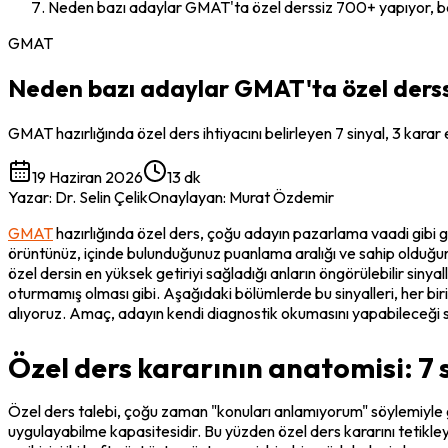
Neden bazı adaylar GMAT'ta özel derssiz 700+ yapıyor, ba
GMAT
Neden bazı adaylar GMAT'ta özel derssi
GMAT hazırlığında özel ders ihtiyacını belirleyen 7 sinyal, 3 karar
19 Haziran 2026
13 dk
Yazar
:
Dr. Selin Çelik
Onaylayan
:
Murat Özdemir
GMAT
 hazırlığında özel ders, çoğu adayın pazarlama vaadi gibi gö
örüntünüz, içinde bulunduğunuz puanlama aralığı ve sahip olduğunu
özel dersin en yüksek getiriyi sağladığı anların öngörülebilir siny
oturmamış olması gibi. Aşağıdaki bölümlerde bu sinyalleri, her bi
alıyoruz. Amaç, adayın kendi diagnostik okumasını yapabileceği
Özel ders kararının anatomisi: 7 s
Özel ders talebi, çoğu zaman "konuları anlamıyorum" söylemiyle gel
uygulayabilme kapasitesidir. Bu yüzden özel ders kararını tetikle