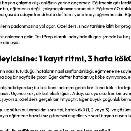
 başına çalışma alışkanlığının yerine geçemez. Eğitmenin gösterdiği 
 bu, eğitmenin değil, çalışma planının sorunudur. Eğitmen 60 dakika
parçası da adayın kendi hata defterini yönetmeyi öğrenmesidir. Eğe
jilerin paslanmasına yol açar. Özel ders, sınav tarihine kilitli bir 
anlamına gelir. TestPrep olarak, adaylarla ilk görüşmede bu beş n
ye dönüşür.
eyicisine: 1 kayıt ritmi, 3 hata kök
n nasıl tutulduğu, hataların nasıl sınıflandırıldığı, eğitmene ne söyle
a boş bir sayfa ile çıkar. Eğer defter hataları üç köke ayırıyorsa, e
nlış hatırlıyordur; bu kök konu anlatımı gerektirir. İkinci kök, strat
ır. Üçüncü kök, dikkat eksikliğidir. Aday, soruyu okurken bir ayrıntı
üşüyorsa, özel ders gerçek bir ihtiyaçtır. Eğer büyük çoğunluk birinc
 üç sütun bulunmalıdır: soru tipi, hata kökü (1, 2 veya 3), ve çözüm 
dayın eğitmene hazırlıksız gitmesini engeller ve saat başına düşen ka