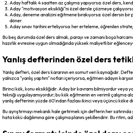
Aday haftalık 4 saatten az çalışma yapıyorsa: özel ders, kendi
Aday "motivasyon eksikliği"ni özel dersle çözmeye çalışıyorsa:
Aday, deneme analizini eğitmene bırakıyorsa: özel dersin bir 
döner.
Aday sınav tarihini erteliyorsa: her erteleme, öğrenilen strate
Bu beş durumda özel ders almak, parayı ve zamanı boşa harcamak 
hazırlık evresine uygun olmadığında yüksek maliyetli bir eğlence
Yanlış defterinden özel ders tetikl
Yanlış defteri, özel ders kararının en somut veri kaynağıdır. Defteri
yalnızca "yanlış yaptım" notları içeriyorsa, eğitmen adayın karşısın
Birinci kök, konu eksikliğidir. Aday bir kavramı bilmiyordur veya ya
tekniği uygulayamıyordur; bu kök eğitmenin en verimli çalışma alanıd
yanlış defterinin yüzde 60'ından fazlası ikinci veya üçüncü köke d
Bu ayrıştırmayı mekanik hale getirmek için defterin her satırında şu
hata kökü dağılımına göre çalışma planını şekillendirir. Bu ritim, a