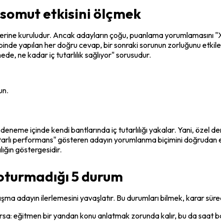
 somut etkisini ölçmek
rine kuruludur. Ancak adayların çoğu, puanlama yorumlamasını "X 
ipinde yapılan her doğru cevap, bir sonraki sorunun zorluğunu etkile
de, ne kadar iç tutarlılık sağlıyor" sorusudur.
un.
eneme içinde kendi bantlarında iç tutarlılığı yakalar. Yani, özel d
tutarlı performans" gösteren adayın yorumlanma biçimini doğrudan e
lığın göstergesidir.
n oturmadığı 5 durum
ışma adayın ilerlemesini yavaşlatır. Bu durumları bilmek, karar sür
: eğitmen bir yandan konu anlatmak zorunda kalır, bu da saat baş