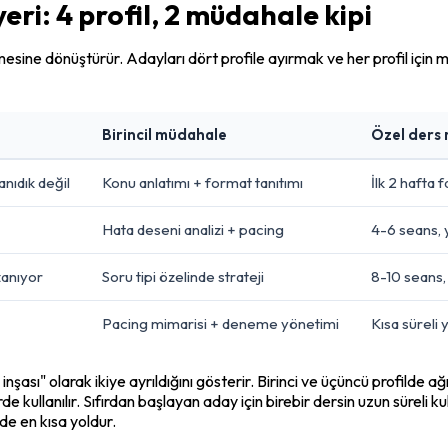
yeri: 4 profil, 2 müdahale kipi
şlemesine dönüştürür. Adayları dört profile ayırmak ve her profil içi
Birincil müdahale
Özel ders 
anıdık değil
Konu anlatımı + format tanıtımı
İlk 2 hafta 
Hata deseni analizi + pacing
4-6 seans, 
anıyor
Soru tipi özelinde strateji
8-10 seans, 
Pacing mimarisi + deneme yönetimi
Kısa süreli
nşası" olarak ikiye ayrıldığını gösterir. Birinci ve üçüncü profilde ağ
rde kullanılır. Sıfırdan başlayan aday için birebir dersin uzun süreli k
de en kısa yoldur.