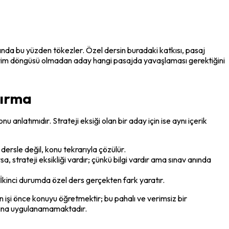
rında bu yüzden tökezler. Özel dersin buradaki katkısı, pasaj 
ildirim döngüsü olmadan aday hangi pasajda yavaşlaması gerektiğini 
ştırma
u anlatımıdır. Strateji eksiği olan bir aday için ise aynı içerik 
ersle değil, konu tekrarıyla çözülür.
strateji eksikliği vardır; çünkü bilgi vardır ama sınav anında 
İkinci durumda özel ders gerçekten fark yaratır.
 işi önce konuyu öğretmektir; bu pahalı ve verimsiz bir 
matına uygulanamamaktadır.