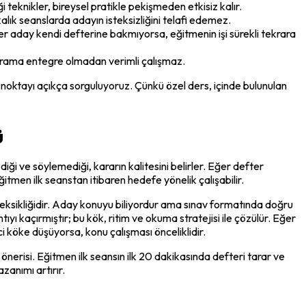
teknikler, bireysel pratikle pekişmeden etkisiz kalır.
lık seanslarda adayın isteksizliğini telafi edemez.
r aday kendi defterine bakmıyorsa, eğitmenin işi sürekli tekrara 
programa entegre olmadan verimli çalışmaz.
oktayı açıkça sorguluyoruz. Çünkü özel ders, içinde bulunulan 
ü
diği ve söylemediği, kararın kalitesini belirler. Eğer defter 
ğitmen ilk seanstan itibaren hedefe yönelik çalışabilir.
eji eksikliğidir. Aday konuyu biliyordur ama sınav formatında doğru 
yı kaçırmıştır; bu kök, ritim ve okuma stratejisi ile çözülür. Eğer 
i köke düşüyorsa, konu çalışması önceliklidir.
önerisi. Eğitmen ilk seansın ilk 20 dakikasında defteri tarar ve 
zanımı artırır.