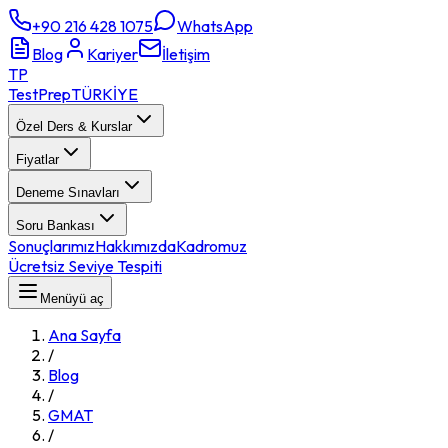
+90 216 428 1075
WhatsApp
Blog
Kariyer
İletişim
TP
TestPrep
TÜRKİYE
Özel Ders & Kurslar
Fiyatlar
Deneme Sınavları
Soru Bankası
Sonuçlarımız
Hakkımızda
Kadromuz
Ücretsiz Seviye Tespiti
Menüyü aç
Ana Sayfa
/
Blog
/
GMAT
/