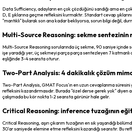
Data Sufficiency, adayların en çok çözdüğünü sandığı ama en çok yan
D, E şıklarına geçme refleksini kurmaktır. Standart cevap şıklarını
"mantıklı" bularak son ana kadar bekliyorsa, sorun bilgi değil, durma
Multi-Source Reasoning: sekme sentezinin 
Multi-Source Reasoning sorularında üç sekme, 90 saniye içinde se
işe yaradığı yer, üç sekmeyi parça parça sentezleyen 7 katmanlı o
eşliğinde 3-4 seansta oturur.
Two-Part Analysis: 4 dakikalık çözüm mima
Two-Part Analysis, GMAT Focus'ın en uzun cevaplanma süresini gere
refleksini kazandırmasıdır. Burada "özel derse gerek yok" diyen ada
çalışmada bu kör nokta 1-2 seansta görünür hale gelir.
Critical Reasoning: inference tuzağının eği
Critical Reasoning, aşırı çıkarım tuzağının en sık yaşandığı bölümd
30'ar saniyede elemine etme refleksini kazandığı seanstır. Bu refle