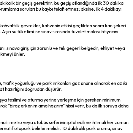
lık bir geçiş gerektirir; bu geçiş atlandığında ilk 30 dakika 
rumlama soruları bu kaybı telafi etmez; aksine, ilk 4 dakikayı 
ahvaltılık gevrekler, kahvenin etkisi geçtikten sonra kan şekeri 
rı su tüketimi ise sınav sırasında tuvalet molası ihtiyacını 
, sınava giriş için zorunlu ve tek geçerli belgedir; ehliyet veya 
ikmeyi önler.
u, trafik yoğunluğu ve park imkanları göz önüne alınarak en az iki 
at hazırlığını doğrudan düşürür.
eşya teslimi ve oturma yerine yerleşme için gereken minimum 
ak "biraz erkenim ama hazırım" hissi verir, bu da ilk soruya daha 
lanmalı; metro veya otobüs seferinin iptal edilme ihtimali her zaman 
ernatif otopark belirlenmelidir. 10 dakikalık park arama, sınav 