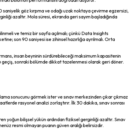
30 saniyelik göz kırpma ve odağı uzak noktaya çevirme egzersizi, 
liği azaltır. Mola süresi, ekranda geri sayım başladığında 
linmeli ve temiz bir sayfa açılmalı; çünkü Data Insights 
tine; son 90 saniyesi ise zihinsel hazırlığa ayrılmalı. Orta 
rformans, insan beyninin sürdürebileceği maksimum kapasitenin 
 geçiş, sonraki bölümde dikkat tazelenmesi olarak geri döner. 
uanlama sonucunu görmek ister ve sınav merkezinden çıkar çıkmaz 
erde rasyonel analizi zorlaştırır. İlk 30 dakika, sınav sonrası 
n yoğun bilişsel yükün ardından fiziksel gerginliği azaltır. Sınav 
 henüz resmi olmayan puanın güven aralığı belirsizdir.