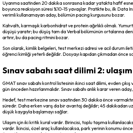
Uyanma saatinden 20 dakika sonrasına kadar yatakta hafif esneme v
boyunca reaksiyon süresi %10-15 yavaşlar. Pratikte bu, ilk Data Ins
verimli kullanamayan aday, bölümün pacing kurgusunu bozar.
Kahvaltı, karmaşık karbonhidrat ve protein ağırlıklı olmalı. Yumur
düşüşü yaratır; bu düşüş tam da Verbal bölümünün ortalarına denk ge
artırır, bu da pacing ritmini bozar.
Son olarak, kimlik belgeleri, test merkezi adresi ve acil durum ilet
öğrenci kimliği yeterli değildir. Dosyayı kapıdan çıkmadan önce s
Sınav sabahı saat dilimi 2: ulaşım
GMAT sınav sabahı kontrol listesinin ikinci saat dilimi, evden çıkı
gün önceden hazırlanmalıdır. Sınav sabahı anlık karar veren aday,
Hedef, test merkezine sınav saatinden 30 dakika önce varmaktır. 
süredir. Daha erken varış da bir avantaj değildir; 45 dakikadan uz
düşük kaygıyla başlamayı sağlar.
Ulaşım için iki kritik kural vardır. Birincisi, toplu taşıma kullanıl
vardır. İkincisi, özel araç kullanılacaksa, park yerinin konumu önc