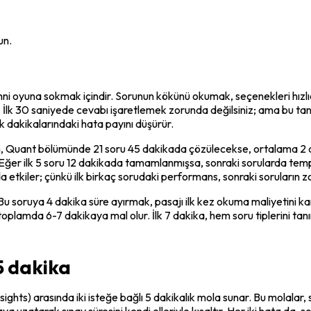
un.
ihni oyuna sokmak içindir. Sorunun kökünü okumak, seçenekleri hız
İlk 30 saniyede cevabı işaretlemek zorunda değilsiniz; ama bu tanıma,
lk dakikalarındaki hata payını düşürür.
ğin, Quant bölümünde 21 soru 45 dakikada çözülecekse, ortalama 2 d
r. Eğer ilk 5 soru 12 dakikada tamamlanmışsa, sonraki sorularda tem
 etkiler; çünkü ilk birkaç sorudaki performans, sonraki soruların zor
Bu soruya 4 dakika süre ayırmak, pasajı ilk kez okuma maliyetini ka
toplamda 6-7 dakikaya mal olur. İlk 7 dakika, hem soru tiplerini ta
 5 dakika
s) arasında iki isteğe bağlı 5 dakikalık mola sunar. Bu molalar, sınav
aya uzatarak sınav süresini kendi elleriyle kısaltır. Her iki hata da