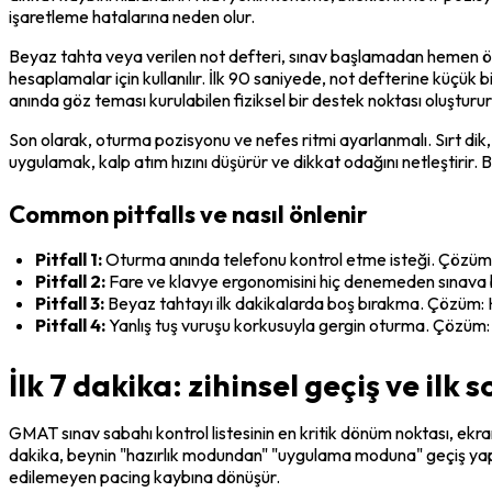
işaretleme hatalarına neden olur.
Beyaz tahta veya verilen not defteri, sınav başlamadan hemen ön
hesaplamalar için kullanılır. İlk 90 saniyede, not defterine küçük bi
anında göz teması kurulabilen fiziksel bir destek noktası oluşturur
Son olarak, oturma pozisyonu ve nefes ritmi ayarlanmalı. Sırt dik,
uygulamak, kalp atım hızını düşürür ve dikkat odağını netleştirir. Bu
Common pitfalls ve nasıl önlenir
Pitfall 1:
 Oturma anında telefonu kontrol etme isteği. Çözü
Pitfall 2:
 Fare ve klavye ergonomisini hiç denemeden sınava b
Pitfall 3:
 Beyaz tahtayı ilk dakikalarda boş bırakma. Çözüm: K
Pitfall 4:
 Yanlış tuş vuruşu korkusuyla gergin oturma. Çözüm: 
İlk 7 dakika: zihinsel geçiş ve ilk 
GMAT sınav sabahı kontrol listesinin en kritik dönüm noktası, ekran
dakika, beynin "hazırlık modundan" "uygulama moduna" geçiş yaptı
edilemeyen pacing kaybına dönüşür.