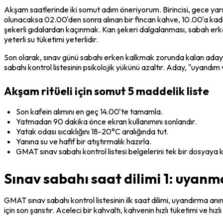
Akşam saatlerinde iki somut adım öneriyorum. Birincisi, gece yar
olunacaksa 02.00'den sonra alınan bir fincan kahve, 10.00'a kad
şekerli gıdalardan kaçınmak. Kan şekeri dalgalanması, sabah erken
yeterli su tüketimi yeterlidir.
Son olarak, sınav günü sabahı erken kalkmak zorunda kalan adaylar
sabahı kontrol listesinin psikolojik yükünü azaltır. Aday, "uyandım
Akşam ritüeli için somut 5 maddelik liste
Son kafein alımını en geç 14.00'te tamamla.
Yatmadan 90 dakika önce ekran kullanımını sonlandır.
Yatak odası sıcaklığını 18-20°C aralığında tut.
Yanına su ve hafif bir atıştırmalık hazırla.
GMAT sınav sabahı kontrol listesi belgelerini tek bir dosyaya 
Sınav sabahı saat dilimi 1: uyanm
GMAT sınav sabahı kontrol listesinin ilk saat dilimi, uyandırma an
için son şanstır. Aceleci bir kahvaltı, kahvenin hızlı tüketimi ve hızl