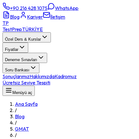
+90 216 428 1075
WhatsApp
Blog
Kariyer
İletişim
TP
TestPrep
TÜRKİYE
Özel Ders & Kurslar
Fiyatlar
Deneme Sınavları
Soru Bankası
Sonuçlarımız
Hakkımızda
Kadromuz
Ücretsiz Seviye Tespiti
Menüyü aç
Ana Sayfa
/
Blog
/
GMAT
/