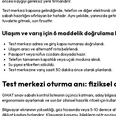
öncesi kaygıyı gereksiz yere tırmandırır.
Test merkezi kapısına gelindiğinde, telefon ve diğer elektronik ci
sabah hazırlığını sıfırlayan bir hatadır. Aynı şekilde, yanınızda g
tuvalete gitmek, son fırsattır.
Ulaşım ve varış için 6 maddelik doğrulama l
Test merkezi adresi ve giriş kapısı numarası doğrulandı.
Ulaşım aracı ve alternatif rota belirlendi.
Pasaport veya nüfus cüzdanı dosyada hazır.
Telefon tamamen kapatıldı veya uçak moduna alındı.
Su şişesi etiketleri söküldü.
Test merkezine varış saati 30 dakika önce olarak planlandı.
Test merkezi oturma anı: fiziksel 
GMAT sınav sabahı kontrol listesinin üçüncü katmanı, aday bilgisay
ergonomisini ayarlamak ve son bir zihinsel hazırlık ritüeli için kull
Bilgisayar ekranının yüksekliği, göz hizasında veya 5-10 derece a
dikkat kaybını hızlandırır. Klavyenin konumu, bileklerin nötr pozis