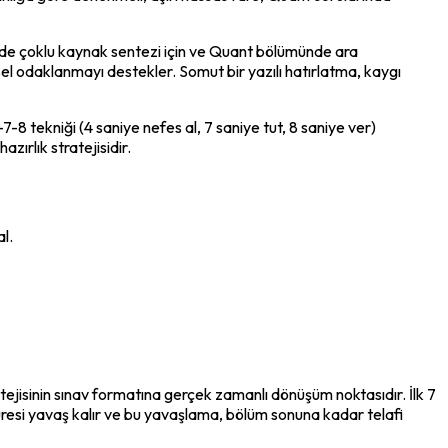
de çoklu kaynak sentezi için ve Quant bölümünde ara 
insel odaklanmayı destekler. Somut bir yazılı hatırlatma, kaygı 
8 tekniği (4 saniye nefes al, 7 saniye tut, 8 saniye ver) 
zırlık stratejisidir.
l.
atejisinin sınav formatına gerçek zamanlı dönüşüm noktasıdır. İlk 7 
esi yavaş kalır ve bu yavaşlama, bölüm sonuna kadar telafi 