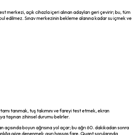
merkezi, açık cihazla içeri alınan adayları geri çevirir; bu, tüm 
e kabul edilmez. Sınav merkezinin bekleme alanına kadar su içmek ve 
rtamı tanımak, tuş takımını ve fareyi test etmek, ekran 
uya taşınan zihinsel durumu belirler.
an açısında boyun ağrısına yol açar; bu ağrı 60. dakikadan sonra 
anlığa göre denenmeli; aşırı hassas fare, Quant sorularında 