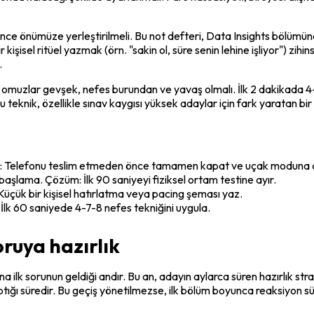
ce önümüze yerleştirilmeli. Bu not defteri, Data Insights bölümün
r kişisel ritüel yazmak (örn. "sakin ol, süre senin lehine işliyor") zih
.
 omuzlar gevşek, nefes burundan ve yavaş olmalı. İlk 2 dakikada 4-7-
 teknik, özellikle sınav kaygısı yüksek adaylar için fark yaratan bir ha
m: Telefonu teslim etmeden önce tamamen kapat ve uçak moduna a
aşlama. Çözüm: İlk 90 saniyeyi fiziksel ortam testine ayır.
üçük bir kişisel hatırlatma veya pacing şeması yaz.
İlk 60 saniyede 4-7-8 nefes tekniğini uygula.
soruya hazırlık
a ilk sorunun geldiği andır. Bu an, adayın aylarca süren hazırlık str
ğı süredir. Bu geçiş yönetilmezse, ilk bölüm boyunca reaksiyon sür