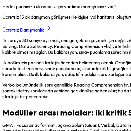
Hedef puanınıza ulaşmanız için yardıma mı ihtiyacınız var?
Ücretsiz 15 dk danışman görüşmesi ile kişisel yol haritanızı oluştur
Ücretsiz Danışmanlık
İlk soruya 30 saniye ayırmak, onu gerçekten çözmek için değil, z
Solving, Data Sufficiency, Reading Comprehension vb.) yeterlidir. 
kalibre olmasını sağlar. Bu kalibrasyon, sınav puanlama sürecinin i
İlk bölüm için pacing stratejisi önceden belirlenmiş olmalı. Örne
soruda test edilmesi, sınav puanlama açısından kritik bilgi sağla
korunmalıdır. Bu ilk kalibrasyon, adaptif modülün soru zorluğunu da
Verbal bölümünde ilk soru genellikle Reading Comprehension'tır. 
sonraki detay sorularında yeniden geri dönüşe neden olur; bu da 
stratejik bir penceredir.
Modüller arası molalar: iki kritik
GMAT Focus sınav formatı, üç ana bölüm (Quant, Verbal, Data Insight
Bazı adaylar molaları kullanmaz, bazıları ise 5 dakikayı 8-9 dakik