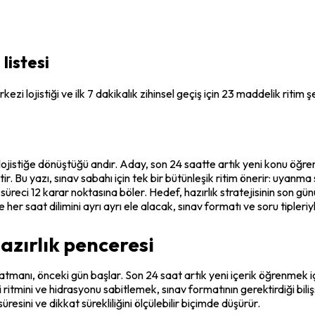
listesi
zi lojistiği ve ilk 7 dakikalık zihinsel geçiş için 23 maddelik ritim 
nın lojistiğe dönüştüğü andır. Aday, son 24 saatte artık yeni konu öğre
ktir. Bu yazı, sınav sabahı için tek bir bütünleşik ritim önerir: uya
üreci 12 karar noktasına böler. Hedef, hazırlık stratejisinin son 
 her saat dilimini ayrı ayrı ele alacak, sınav formatı ve soru tiple
hazırlık penceresi
tmanı, önceki gün başlar. Son 24 saat artık yeni içerik öğrenmek için
i ritmini ve hidrasyonu sabitlemek, sınav formatının gerektirdiği bil
sini ve dikkat sürekliliğini ölçülebilir biçimde düşürür.