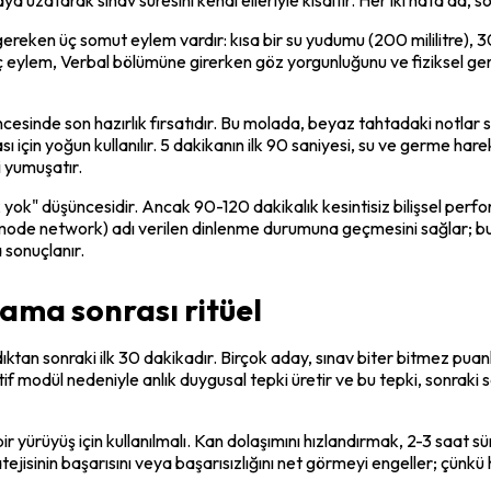
gereken üç somut eylem vardır: kısa bir su yudumu (200 mililitre), 
eylem, Verbal bölümüne girerken göz yorgunluğunu ve fiziksel gergin
cesinde son hazırlık fırsatıdır. Bu molada, beyaz tahtadaki notlar si
için yoğun kullanılır. 5 dakikanın ilk 90 saniyesi, su ve germe hareke
i yumuşatır.
erek yok" düşüncesidir. Ancak 90-120 dakikalık kesintisiz bilişsel pe
t mode network) adı verilen dinlenme durumuna geçmesini sağlar; bu
sonuçlanır.
lama sonrası ritüel
dıktan sonraki ilk 30 dakikadır. Birçok aday, sınav biter bitmez p
dül nedeniyle anlık duygusal tepki üretir ve bu tepki, sonraki saatl
r yürüyüş için kullanılmalı. Kan dolaşımını hızlandırmak, 2-3 saat süre
ejisinin başarısını veya başarısızlığını net görmeyi engeller; çünkü