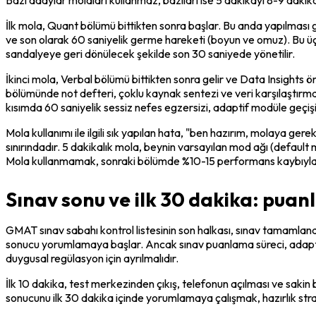
İlk mola, Quant bölümü bittikten sonra başlar. Bu anda yapılması 
ve son olarak 60 saniyelik germe hareketi (boyun ve omuz). Bu üç 
sandalyeye geri dönülecek şekilde son 30 saniyede yönetilir.
İkinci mola, Verbal bölümü bittikten sonra gelir ve Data Insights ön
bölümünde not defteri, çoklu kaynak sentezi ve veri karşılaştırması 
kısımda 60 saniyelik sessiz nefes egzersizi, adaptif modüle geçiş
Mola kullanımı ile ilgili sık yapılan hata, "ben hazırım, molaya g
sınırındadır. 5 dakikalık mola, beynin varsayılan mod ağı (defaul
Mola kullanmamak, sonraki bölümde %10-15 performans kaybıyla 
Sınav sonu ve ilk 30 dakika: puan
GMAT sınav sabahı kontrol listesinin son halkası, sınav tamamlan
sonucu yorumlamaya başlar. Ancak sınav puanlama süreci, adaptif mo
duygusal regülasyon için ayrılmalıdır.
İlk 10 dakika, test merkezinden çıkış, telefonun açılması ve sakin bi
sonucunu ilk 30 dakika içinde yorumlamaya çalışmak, hazırlık strat