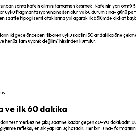
ısından sonra kafein alımını tamamen kesmek. Kafeinin yarı ömrü 5 
ar uyku fragmantasyonuna neden olur ve bu durum sınav günü perfor
 saatte hipoglisemi ataklarına yol açarak ilk bölümde dikkat kaybı
ın iki gece önceden itibaren uyku saatini 30'ar dakika öne çekmesi,
 ve henüz tam uyanık değilim" hissinden kurtulur.
koy.
a ve ilk 60 dakika
ından test merkezine çıkış saatine kadar geçen 60-90 dakikadır. Bu ar
ı giyinme refleksi, en sık yapılan üç hatadır. Her biri, sınav formatını