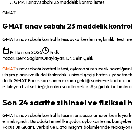
GMAT sınav sabahı 23 maddelik kontrol listesi
GMAT
GMAT sınav sabahı 23 maddelik kontrol 
GMAT sınav sabahı kontrol listesi: uyku, beslenme, kimlik, test merke
19 Haziran 2026
14 dk
Yazar
:
Berk Sağlam
Onaylayan
:
Dr. Selin Çelik
GMAT
 sınav sabahı kontrol listesi, aylarca süren içerik hazırlığı
ulaşım planını ve ilk dakikalardaki zihinsel geçişi hatasız yönetme
da ilk GMAT Focus sorusunun ekrana geldiği saniyeye kadar olan s
etkileyen fiziksel değişkenleri sabitlemektir. Aşağıdaki bölümlerde
Son 24 saatte zihinsel ve fiziksel 
GMAT sınav sabahı kontrol listesinin en sessiz ama en belirleyici ka
etmek içindir. Buradaki temel ilke şudur: uyku kalitesini, kan şeker
Focus'un Quant, Verbal ve Data Insights bölümlerinde reaksiyon süre