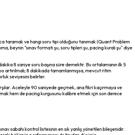
lıca taramak ve hangi soru tipi olduğunu tanımak (Quant Problem 
 beynin "sınav formatı şu, soru tipleri şu, pacing kuralı şu" diye 
akika 8 saniye soru başına süre demektir. Bu ortalamanın ilk 5 
po artırılmalı; 8 dakikada tamamlanmışsa, mevcut ritim 
luk seviyesini belirler.
rşılar. Aceleyle 90 saniyede geçmek, ana fikri kaçırmaya ve 
nımak hem de pacing kurgusunu kalibre etmek için son derece 
 sabahı kontrol listesinin en sık yanlış yönetilen bileşenidir. 
, sonraki bölümün performansını doğrudan düşürür.