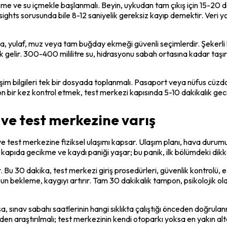
e su içmekle başlanmalı. Beyin, uykudan tam çıkış için 15-20 dakika
ights sorusunda bile 8-12 saniyelik gereksiz kayıp demektir. Veri yo
ta, yulaf, muz veya tam buğday ekmeği güvenli seçimlerdir. Şekerli k
lir. 300-400 mililitre su, hidrasyonu sabah ortasına kadar taşır. Aşı
işim bilgileri tek bir dosyada toplanmalı. Pasaport veya nüfus cüzdanı
on bir kez kontrol etmek, test merkezi kapısında 5-10 dakikalık gec
 ve test merkezine varış
ş ve test merkezine fiziksel ulaşımı kapsar. Ulaşım planı, hava durum
 kapıda gecikme ve kaydı paniği yaşar; bu panik, ilk bölümdeki dikk
Bu 30 dakika, test merkezi giriş prosedürleri, güvenlik kontrolü, 
un bekleme, kaygıyı artırır. Tam 30 dakikalık tampon, psikolojik olar
acaksa, sınav sabahı saatlerinin hangi sıklıkta çalıştığı önceden doğru
eden araştırılmalı; test merkezinin kendi otoparkı yoksa en yakın alt