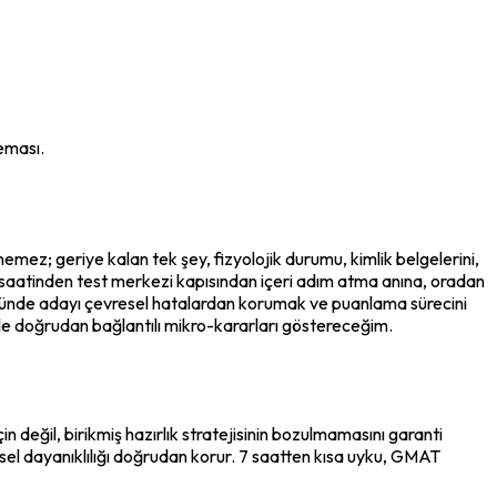
şeması.
nemez; geriye kalan tek şey, fizyolojik durumu, kimlik belgelerini, 
nma saatinden test merkezi kapısından içeri adım atma anına, oradan 
gününde adayı çevresel hatalardan korumak ve puanlama sürecini 
riyle doğrudan bağlantılı mikro-kararları göstereceğim.
 değil, birikmiş hazırlık stratejisinin bozulmamasını garanti 
işsel dayanıklılığı doğrudan korur. 7 saatten kısa uyku, GMAT 