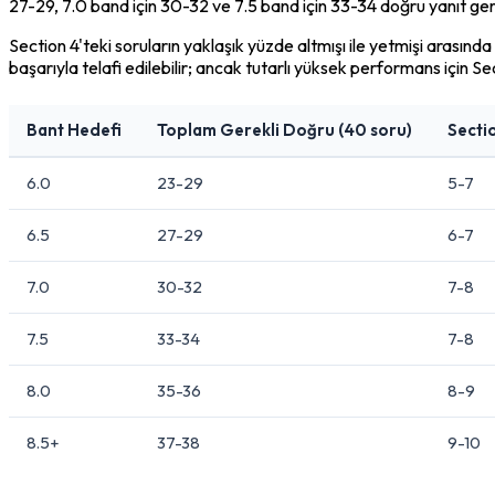
27-29, 7.0 band için 30-32 ve 7.5 band için 33-34 doğru yanıt ger
Section 4'teki soruların yaklaşık yüzde altmışı ile yetmişi arası
başarıyla telafi edilebilir; ancak tutarlı yüksek performans için S
Bant Hedefi
Toplam Gerekli Doğru (40 soru)
Secti
6.0
23-29
5-7
6.5
27-29
6-7
7.0
30-32
7-8
7.5
33-34
7-8
8.0
35-36
8-9
8.5+
37-38
9-10