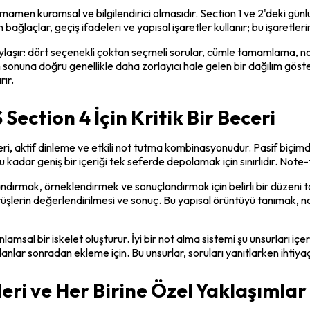
mamen kuramsal ve bilgilendirici olmasıdır. Section 1 ve 2'deki gün
 bağlaçlar, geçiş ifadeleri ve yapısal işaretler kullanır; bu işaretler
paylaşır: dört seçenekli çoktan seçmeli sorular, cümle tamamlama, 
 sonuna doğru genellikle daha zorlayıcı hale gelen bir dağılım göster
rır.
ection 4 İçin Kritik Bir Beceri
ri, aktif dinleme ve etkili not tutma kombinasyonudur. Pasif biçimd
u kadar geniş bir içeriği tek seferde depolamak için sınırlıdır. Not
rmak, örneklendirmek ve sonuçlandırmak için belirli bir düzeni taki
şlerin değerlendirilmesi ve sonuç. Bu yapısal örüntüyü tanımak, notl
anlamsal bir iskelet oluşturur. İyi bir not alma sistemi şu unsurları iç
nlar sonradan ekleme için. Bu unsurlar, soruları yanıtlarken ihtiyaç 
leri ve Her Birine Özel Yaklaşımlar