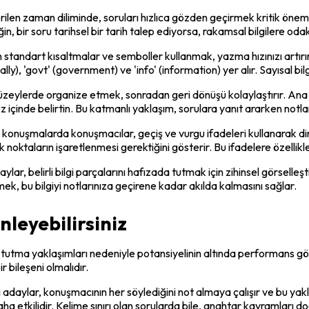
rilen zaman diliminde, soruları hızlıca gözden geçirmek kritik öneme 
n, bir soru tarihsel bir tarih talep ediyorsa, rakamsal bilgilere od
ken standart kısaltmalar ve semboller kullanmak, yazma hızınızı artır
ally), 'govt' (government) ve 'info' (information) yer alır. Sayısal bi
üzeylerde organize etmek, sonradan geri dönüşü kolaylaştırır. Ana fiki
 içinde belirtin. Bu katmanlı yaklaşım, sorulara yanıt ararken notlar
konuşmalarda konuşmacılar, geçiş ve vurgu ifadeleri kullanarak dinley
tik noktaların işaretlenmesi gerektiğini gösterir. Bu ifadelere özellik
daylar, belirli bilgi parçalarını hafızada tutmak için zihinsel görselle
mek, bu bilgiyi notlarınıza geçirene kadar akılda kalmasını sağlar.
nleyebilirsiniz
tutma yaklaşımları nedeniyle potansiyelinin altında performans göste
r bileşeni olmalıdır.
zı adaylar, konuşmacının her söylediğini not almaya çalışır ve bu 
ha etkilidir. Kelime sınırı olan sorularda bile, anahtar kavramları 