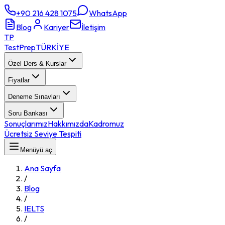
+90 216 428 1075
WhatsApp
Blog
Kariyer
İletişim
TP
TestPrep
TÜRKİYE
Özel Ders & Kurslar
Fiyatlar
Deneme Sınavları
Soru Bankası
Sonuçlarımız
Hakkımızda
Kadromuz
Ücretsiz Seviye Tespiti
Menüyü aç
Ana Sayfa
/
Blog
/
IELTS
/