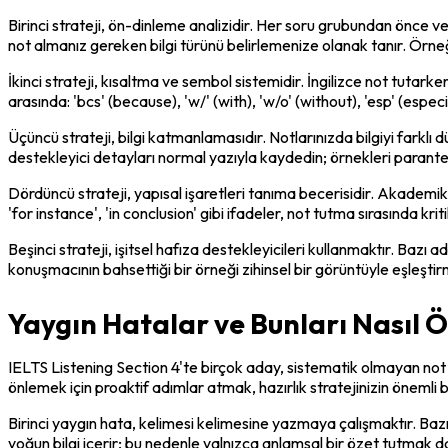
Birinci strateji, ön-dinleme analizidir. Her soru grubundan önce ve
not almanız gereken bilgi türünü belirlemenize olanak tanır. Örneği
İkinci strateji, kısaltma ve sembol sistemidir. İngilizce not tutar
arasında: 'bcs' (because), 'w/' (with), 'w/o' (without), 'esp' (especi
Üçüncü strateji, bilgi katmanlamasıdır. Notlarınızda bilgiyi farklı d
destekleyici detayları normal yazıyla kaydedin; örnekleri parantez
Dördüncü strateji, yapısal işaretleri tanıma becerisidir. Akademik 
'for instance', 'in conclusion' gibi ifadeler, not tutma sırasında kri
Beşinci strateji, işitsel hafıza destekleyicileri kullanmaktır. Bazı a
konuşmacının bahsettiği bir örneği zihinsel bir görüntüyle eşleştir
Yaygın Hatalar ve Bunları Nasıl Ö
IELTS Listening Section 4'te birçok aday, sistematik olmayan not 
önlemek için proaktif adımlar atmak, hazırlık stratejinizin önemli bi
Birinci yaygın hata, kelimesi kelimesine yazmaya çalışmaktır. Ba
yoğun bilgi içerir; bu nedenle yalnızca anlamsal bir özet tutmak da