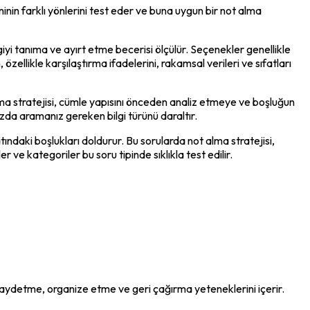
ninin farklı yönlerini test eder ve buna uygun bir not alma 
giyi tanıma ve ayırt etme becerisi ölçülür. Seçenekler genellikle 
ellikle karşılaştırma ifadelerini, rakamsal verileri ve sıfatları 
a stratejisi, cümle yapısını önceden analiz etmeye ve boşluğun 
ızda aramanız gereken bilgi türünü daraltır.
ındaki boşlukları doldurur. Bu sorularda not alma stratejisi, 
 ve kategoriler bu soru tipinde sıklıkla test edilir.
 kaydetme, organize etme ve geri çağırma yeteneklerini içerir. 