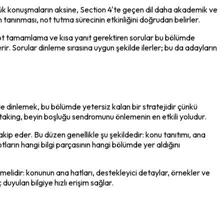
lük konuşmaların aksine, Section 4'te geçen dil daha akademik ve 
in tanınması, not tutma sürecinin etkinliğini doğrudan belirler.
not tamamlama ve kısa yanıt gerektiren sorular bu bölümde 
ir. Sorular dinleme sırasına uygun şekilde ilerler; bu da adayların 
e dinlemek, bu bölümde yetersiz kalan bir stratejidir çünkü 
e-taking, beyin boşluğu sendromunu önlemenin en etkili yoludur.
p eder. Bu düzen genellikle şu şekildedir: konu tanıtımı, ana 
arın hangi bilgi parçasının hangi bölümde yer aldığını 
ermelidir: konunun ana hatları, destekleyici detaylar, örnekler ve 
duyulan bilgiye hızlı erişim sağlar.