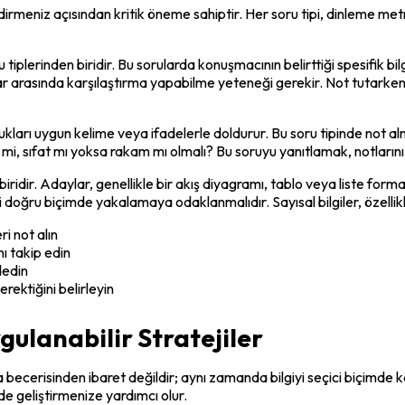
endirmeniz açısından kritik öneme sahiptir. Her soru tipi, dinleme met
iplerinden biridir. Bu sorularda konuşmacının belirttiği spesifik bil
lar arasında karşılaştırma yapabilme yeteneği gerekir. Not tutarken, öz
rı uygun kelime veya ifadelerle doldurur. Bu soru tipinde not alm
l mi, sıfat mı yoksa rakam mı olmalı? Bu soruyu yanıtlamak, notların
ridir. Adaylar, genellikle bir akış diyagramı, tablo veya liste format
doğru biçimde yakalamaya odaklanmalıdır. Sayısal bilgiler, özellikler
ri not alın
ı takip edin
dedin
erektiğini belirleyin
gulanabilir Stratejiler
ma becerisinden ibaret değildir; aynı zamanda bilgiyi seçici biçimde
de geliştirmenize yardımcı olur.