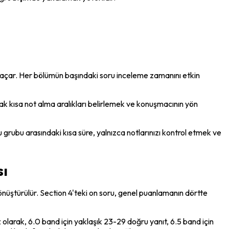
 açar. Her bölümün başındaki soru inceleme zamanını etkin 
arak kısa not alma aralıkları belirlemek ve konuşmacının yön 
 grubu arasındaki kısa süre, yalnızca notlarınızı kontrol etmek ve 
sı
üştürülür. Section 4'teki on soru, genel puanlamanın dörtte 
olarak, 6.0 band için yaklaşık 23-29 doğru yanıt, 6.5 band için 