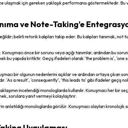
ize ulaşmak için gereken yaklaşık performansı göstermektedir. Bu ve
nıma ve Note-Taking'e Entegrasy
ğildir; belirli retorik kalıpları takip eder. Bu kalıpları tanımak, not
tır. Konuşmacı önce bir sorunu veya açığı tanımlar, ardından bu soru
u yapıda kritiktir. Geçiş ifadeleri olarak 'the problem is', 'one solu
uşmacı bir olgunun nedenlerini açıklar ve ardından ortaya çıkan son
. 'As a result', 'consequently', 'this leads to' gibi ifadeler geçiş nokt
yaklaşımın incelendiği monologlarda kullanılır. Konuşmacı her bir se
ek, sorulara yanıt vermeyi kolaylaştırır.
in anlatıldığı monologlarda görülür. Konuşmacı olayları kronolojik sı
Taking Uygulaması