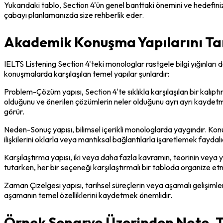
Yukarıdaki tablo, Section 4'ün genel banttaki önemini ve hedefin
çabayı planlamanızda size rehberlik eder.
Akademik Konuşma Yapılarını Ta
IELTS Listening Section 4'teki monologlar rastgele bilgi yığınları de
konuşmalarda karşılaşılan temel yapılar şunlardır:
Problem-Çözüm yapısı, Section 4'te sıklıkla karşılaşılan bir kalıp
olduğunu ve önerilen çözümlerin neler olduğunu ayrı ayrı kaydetmek b
görür.
Neden-Sonuç yapısı, bilimsel içerikli monologlarda yaygındır. Kon
ilişkilerini oklarla veya mantıksal bağlantılarla işaretlemek faydalıdır
Karşılaştırma yapısı, iki veya daha fazla kavramın, teorinin veya 
tutarken, her bir seçeneği karşılaştırmalı bir tabloda organize etm
Zaman Çizelgesi yapısı, tarihsel süreçlerin veya aşamalı gelişimler
aşamanın temel özelliklerini kaydetmek önemlidir.
Örnek Senaryo Üzerinden Note-