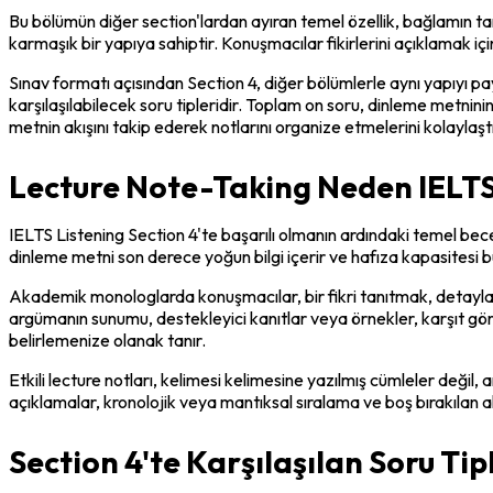
Bu bölümün diğer section'lardan ayıran temel özellik, bağlamın ta
karmaşık bir yapıya sahiptir. Konuşmacılar fikirlerini açıklamak için
Sınav formatı açısından Section 4, diğer bölümlerle aynı yapıyı 
karşılaşılabilecek soru tipleridir. Toplam on soru, dinleme metninin
metnin akışını takip ederek notlarını organize etmelerini kolaylaştı
Lecture Note-Taking Neden IELTS S
IELTS Listening Section 4'te başarılı olmanın ardındaki temel bece
dinleme metni son derece yoğun bilgi içerir ve hafıza kapasitesi b
Akademik monologlarda konuşmacılar, bir fikri tanıtmak, detaylandı
argümanın sunumu, destekleyici kanıtlar veya örnekler, karşıt görü
belirlemenize olanak tanır.
Etkili lecture notları, kelimesi kelimesine yazılmış cümleler değil, 
açıklamalar, kronolojik veya mantıksal sıralama ve boş bırakılan ala
Section 4'te Karşılaşılan Soru Tip