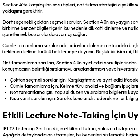
Section 4'te karşılaşılan soru tipleri, not tutma stratejinizi şekill
yaklaşımı gerektirir.
Dört seçenekli çoktan seçmeli sorular, Section 4'ün en yaygın soru t
birbirine benzer bilgiler içerir; bu nedenle dikkatli dinleme ve not
işaretlemek bu sorularda avantaj sağlar.
Cümle tamamlama sorularında, adaylar dinleme metnindeki boşlukla
beklenen kelime türünü belirlemeye dayanır. Boşluk bir isim mi, fii
Not tamamlama soruları, Section 4'ün ayırt edici soru tiplerinden bi
konuşmacının belirttiği sıralamayı, gruplandırmayı veya hiyerarşiyi 
Çoktan seçmeli sorular için: Karşılaştırma ve ayırt edici ifadele
Cümle tamamlama için: Kelime türü analizi ve bağlam ipuçların
Not tamamlama için: Yapısal düzen ve sıralama bilgilerini kay
Kısa yanıt soruları için: Soru kökünü analiz ederek ne tür bilgi g
Etkili Lecture Note-Taking İçin Uy
IELTS Listening Section 4 için etkili not tutma, yalnızca hızlı yaz
Aşağıda detaylandırılan stratejiler, bu becerileri sistematik biçim