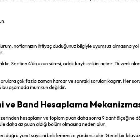
un.
rum, notlarınızın ihtiyaç duduğunuz bilgiyle uyumsuz olmasına yol
r.
tır. Section 4'ün uzun süresi, odak kaybı riskini artırır. Düzenli ol
orulara çok fazla zaman harcar ve sonraki soruları kaçırır. Her soru
şmak bu aşamada mümkün değildir.
emi ve Band Hesaplama Mekanizma
 üzerinden hesaplanır ve toplam puan daha sonra 9 bant ölçeğine dön
ikle daha az puan aldığı bölüm olmasına neden olur.
oğru yanıt sayısını belirlemenize yardımcı olur. Genel bir kılavuz 