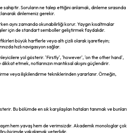
sahiptir. Soruların ne talep ettiğini anlamak, dinleme sırasında 
aklanarak dinlemeniz gerekir.
ırken aynı zamanda okunabilirliği korur. Yaygın kısaltmalar 
lgiler için de standart semboller geliştirmek faydalıdır.
rleri büyük harflerle veya altı çizili olarak işaretleyin; 
ınızda hızlı navigasyon sağlar.
icilere yol gösterir. 'Firstly', 'however', 'on the other hand', 
le dikkat etmek, notlarınızın mantıksal akışını güçlendirir.
ştirme veya ilişkilendirme tekniklerinden yararlanır. Örneğin, 
rir. Bu bölümde en sık karşılaşılan hataları tanımak ve bunları 
yaklaşım hem yavaş hem de verimsizdir. Akademik monologlar çok 
doğru biçimde yakalamak yeterlidir.