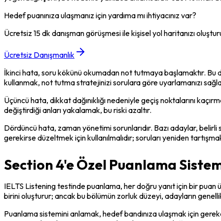
Hedef puanınıza ulaşmanız için yardıma mı ihtiyacınız var?
Ücretsiz 15 dk danışman görüşmesi ile kişisel yol haritanızı oluştur
Ücretsiz Danışmanlık
İkinci hata, soru kökünü okumadan not tutmaya başlamaktır. Bu du
kullanmak, not tutma stratejinizi sorulara göre uyarlamanızı sağla
Üçüncü hata, dikkat dağınıklığı nedeniyle geçiş noktalarını kaçırmak
değiştirdiği anları yakalamak, bu riski azaltır.
Dördüncü hata, zaman yönetimi sorunlarıdır. Bazı adaylar, belirli s
gerekirse düzeltmek için kullanılmalıdır; soruları yeniden tartı
Section 4'e Özel Puanlama Sist
IELTS Listening testinde puanlama, her doğru yanıt için bir puan
birini oluşturur; ancak bu bölümün zorluk düzeyi, adayların genell
Puanlama sistemini anlamak, hedef bandınıza ulaşmak için gereken d