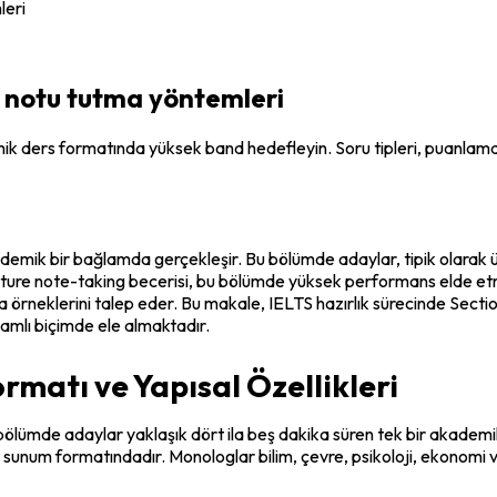
leri
re notu tutma yöntemleri
emik ders formatında yüksek band hedefleyin. Soru tipleri, puanlama 
emik bir bağlamda gerçekleşir. Bu bölümde adaylar, tipik olarak ü
ecture note-taking becerisi, bu bölümde yüksek performans elde etme
 örneklerini talep eder. Bu makale, IELTS hazırlık sürecinde Section
samlı biçimde ele almaktadır.
rmatı ve Yapısal Özellikleri
 bölümde adaylar yaklaşık dört ila beş dakika süren tek bir akademi
r sunum formatındadır. Monologlar bilim, çevre, psikoloji, ekonomi vey