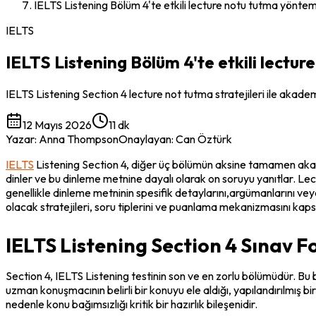
IELTS Listening Bölüm 4'te etkili lecture notu tutma yöntem
IELTS
IELTS Listening Bölüm 4'te etkili lectu
IELTS Listening Section 4 lecture not tutma stratejileri ile akad
12 Mayıs 2026
11 dk
Yazar
:
Anna Thompson
Onaylayan
:
Can Öztürk
IELTS
 Listening Section 4, diğer üç bölümün aksine tamamen akad
dinler ve bu dinleme metnine dayalı olarak on soruyu yanıtlar. L
genellikle dinleme metninin spesifik detaylarını,argümanlarını veya
olacak stratejileri, soru tiplerini ve puanlama mekanizmasını kap
IELTS Listening Section 4 Sınav Fo
Section 4, IELTS Listening testinin son ve en zorlu bölümüdür. Bu
uzman konuşmacının belirli bir konuyu ele aldığı, yapılandırılmış bi
nedenle konu bağımsızlığı kritik bir hazırlık bileşenidir.