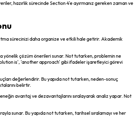
riler, hazırlık sürecinde Section 4'e ayırmanız gereken zaman ve 
onu
 tutma sürecinizi daha organize ve etkili hale getirir. Akademik 
na yönelik çözüm önerileri sunar. Not tutarken, problemin ne 
tion is', 'another approach' gibi ifadeler işaretleyici görevi 
uçları değerlendirir. Bu yapıda not tutarken, neden-sonuç 
alarını belirtir.
çeneğin avantaj ve dezavantajlarını sıralayarak analiz yapar. Not 
rayla sunar. Bu yapıda not tutarken, tarihsel sıralamayı ve her 