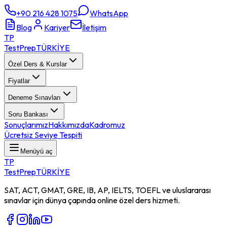
+90 216 428 1075
WhatsApp
Blog
Kariyer
İletişim
TP
TestPrep
TÜRKİYE
Özel Ders & Kurslar
Fiyatlar
Deneme Sınavları
Soru Bankası
Sonuçlarımız
Hakkımızda
Kadromuz
Ücretsiz Seviye Tespiti
Menüyü aç
TP
TestPrep
TÜRKİYE
SAT, ACT, GMAT, GRE, IB, AP, IELTS, TOEFL ve uluslararası
sınavlar için dünya çapında online özel ders hizmeti.