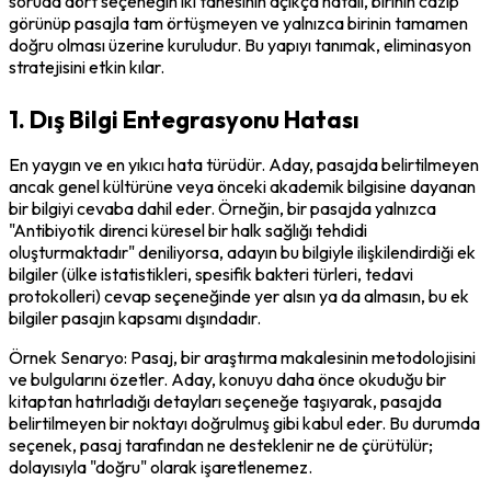
soruda dört seçeneğin iki tanesinin açıkça hatalı, birinin cazip 
görünüp pasajla tam örtüşmeyen ve yalnızca birinin tamamen 
doğru olması üzerine kuruludur. Bu yapıyı tanımak, eliminasyon 
stratejisini etkin kılar.
1. Dış Bilgi Entegrasyonu Hatası
En yaygın ve en yıkıcı hata türüdür. Aday, pasajda belirtilmeyen 
ancak genel kültürüne veya önceki akademik bilgisine dayanan 
bir bilgiyi cevaba dahil eder. Örneğin, bir pasajda yalnızca 
"Antibiyotik direnci küresel bir halk sağlığı tehdidi 
oluşturmaktadır" deniliyorsa, adayın bu bilgiyle ilişkilendirdiği ek 
bilgiler (ülke istatistikleri, spesifik bakteri türleri, tedavi 
protokolleri) cevap seçeneğinde yer alsın ya da almasın, bu ek 
bilgiler pasajın kapsamı dışındadır.
Örnek Senaryo:
 Pasaj, bir araştırma makalesinin metodolojisini 
ve bulgularını özetler. Aday, konuyu daha önce okuduğu bir 
kitaptan hatırladığı detayları seçeneğe taşıyarak, pasajda 
belirtilmeyen bir noktayı doğrulmuş gibi kabul eder. Bu durumda 
seçenek, pasaj tarafından ne desteklenir ne de çürütülür; 
dolayısıyla "doğru" olarak işaretlenemez.