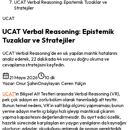
UCAT Verbal Reasoning: Epistemik Tuzaklar ve
Stratejiler
UCAT
UCAT Verbal Reasoning: Epistemik
Tuzaklar ve Stratejiler
UCAT Verbal Reasoning'de en sık yapılan mantık hatalarını
analiz ederek, 22 dakikada 44 soruyu doğru okuma ve
cevaplama stratejisini keşfedin.
21 Mayıs 2026
10 dk
Yazar
:
Onur Şahin
Onaylayan
:
Ceren Yalçın
UCAT
'in Bilişsel Alt Testleri arasında Verbal Reasoning (VR), 
pek çok adayın en zorlu bölüm olarak tanımladığı alt testtir. 
Bunun temel nedeni, VR'ın salt bilgi ölçümü yapmaması; bunun 
yerine adayın metin içi bilgiyi hızlı işleyip mantıksal çıkarım 
yapma kapasitesini değerlendirmesidir. Bu ayırt edici özellik, 
hazırlık sürecinde karşılaşılan en yaygın yanılgıların da kaynağını 
oluşturur: adaylar, okuduğunu anlamak ile sınavın gerektirdiği 