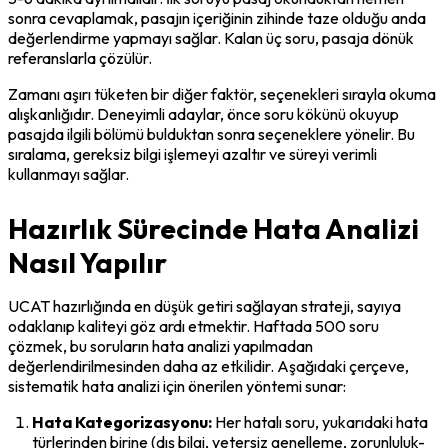
sonra cevaplamak, pasajın içeriğinin zihinde taze olduğu anda 
değerlendirme yapmayı sağlar. Kalan üç soru, pasaja dönük 
referanslarla çözülür.
Zamanı aşırı tüketen bir diğer faktör, seçenekleri sırayla okuma 
alışkanlığıdır. Deneyimli adaylar, önce soru kökünü okuyup 
pasajda ilgili bölümü bulduktan sonra seçeneklere yönelir. Bu 
sıralama, gereksiz bilgi işlemeyi azaltır ve süreyi verimli 
kullanmayı sağlar.
Hazırlık Sürecinde Hata Analizi
Nasıl Yapılır
UCAT hazırlığında en düşük getiri sağlayan strateji, sayıya 
odaklanıp kaliteyi göz ardı etmektir. Haftada 500 soru 
çözmek, bu soruların hata analizi yapılmadan 
değerlendirilmesinden daha az etkilidir. Aşağıdaki çerçeve, 
sistematik hata analizi için önerilen yöntemi sunar:
Hata Kategorizasyonu:
 Her hatalı soru, yukarıdaki hata 
türlerinden birine (dış bilgi, yetersiz genelleme, zorunluluk-