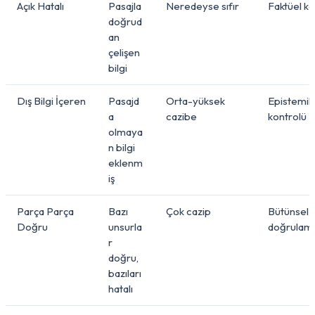
Açık Hatalı
Pasajla
Neredeyse sıfır
Faktüel ko
doğrud
an
çelişen
bilgi
Dış Bilgi İçeren
Pasajd
Orta-yüksek
Epistemik 
a
cazibe
kontrolü
olmaya
n bilgi
eklenm
iş
Parça Parça
Bazı
Çok cazip
Bütünsel
Doğru
unsurla
doğrulam
r
doğru,
bazıları
hatalı