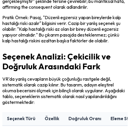
gerçekleşmiştir" şeklinde tersine çevirebilir; bu mantıksal hata, 
affirming the consequent
 olarak adlandırılır.
Pratik Örnek:
 Pasaj, "Düzenli egzersiz yapan bireylerde kalp 
hastalığı riski azalır" bilgisini verir. Cazip bir yanlış seçenek şu 
olabilir: "Kalp hastalığı riski az olan bir birey düzenli egzersiz 
yapıyor olmalıdır." Bu çıkarım pasajda desteklenmez; çünkü 
kalp hastalığı riskini azaltan başka faktörler de olabilir.
Seçenek Analizi: Çekicilik ve
Doğruluk Arasındaki Fark
VR'da yanlış cevapların büyük çoğunluğu rastgele değil, 
sistematik olarak cazip kılınır. Bu tasarım, adayın eleştirel 
okuma becerisini ölçmek için bilinçli olarak uygulanır. Aşağıdaki 
tablo, seçeneklerin sistematik olarak nasıl yapılandırıldığını 
göstermektedir:
Seçenek Türü
Özellik
Doğruluk Oranı
Eleme Str