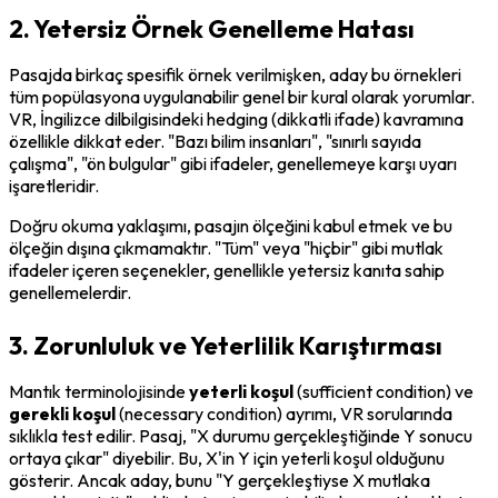
2. Yetersiz Örnek Genelleme Hatası
Pasajda birkaç spesifik örnek verilmişken, aday bu örnekleri 
tüm popülasyona uygulanabilir genel bir kural olarak yorumlar. 
VR, İngilizce dilbilgisindeki 
hedging
 (dikkatli ifade) kavramına 
özellikle dikkat eder. "Bazı bilim insanları", "sınırlı sayıda 
çalışma", "ön bulgular" gibi ifadeler, genellemeye karşı uyarı 
işaretleridir.
Doğru okuma yaklaşımı, pasajın ölçeğini kabul etmek ve bu 
ölçeğin dışına çıkmamaktır. "Tüm" veya "hiçbir" gibi mutlak 
ifadeler içeren seçenekler, genellikle yetersiz kanıta sahip 
genellemelerdir.
3. Zorunluluk ve Yeterlilik Karıştırması
Mantık terminolojisinde 
yeterli koşul
 (sufficient condition) ve 
gerekli koşul
 (necessary condition) ayrımı, VR sorularında 
sıklıkla test edilir. Pasaj, "X durumu gerçekleştiğinde Y sonucu 
ortaya çıkar" diyebilir. Bu, X'in Y için yeterli koşul olduğunu 
gösterir. Ancak aday, bunu "Y gerçekleştiyse X mutlaka 