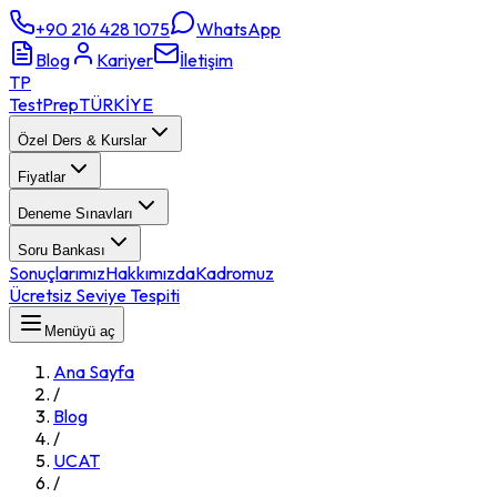
+90 216 428 1075
WhatsApp
Blog
Kariyer
İletişim
TP
TestPrep
TÜRKİYE
Özel Ders & Kurslar
Fiyatlar
Deneme Sınavları
Soru Bankası
Sonuçlarımız
Hakkımızda
Kadromuz
Ücretsiz Seviye Tespiti
Menüyü aç
Ana Sayfa
/
Blog
/
UCAT
/