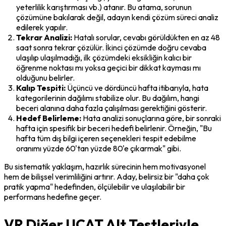
yeterlilik karıştırması vb.) atanır. Bu atama, sorunun 
çözümüne bakılarak değil, adayın kendi çözüm süreci analiz 
edilerek yapılır.
Tekrar Analizi:
 Hatalı sorular, cevabı görüldükten en az 48 
saat sonra tekrar çözülür. İkinci çözümde doğru cevaba 
ulaşılıp ulaşılmadığı, ilk çözümdeki eksikliğin kalıcı bir 
öğrenme noktası mı yoksa geçici bir dikkat kayması mı 
olduğunu belirler.
Kalıp Tespiti:
 Üçüncü ve dördüncü hafta itibarıyla, hata 
kategorilerinin dağılımı stabilize olur. Bu dağılım, hangi 
beceri alanına daha fazla çalışılması gerektiğini gösterir.
Hedef Belirleme:
 Hata analizi sonuçlarına göre, bir sonraki 
hafta için spesifik bir beceri hedefi belirlenir. Örneğin, "Bu 
hafta tüm dış bilgi içeren seçenekleri tespit edebilme 
oranımı yüzde 60'tan yüzde 80'e çıkarmak" gibi.
Bu sistematik yaklaşım, hazırlık sürecinin hem motivasyonel 
hem de bilişsel verimliliğini artırır. Aday, belirsiz bir "daha çok 
pratik yapma" hedefinden, ölçülebilir ve ulaşılabilir bir 
performans hedefine geçer.
VR Diğer UCAT Alt Testleriyle