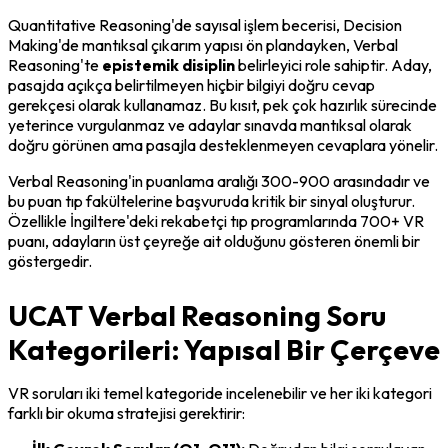
Quantitative Reasoning'de sayısal işlem becerisi, Decision 
Making'de mantıksal çıkarım yapısı ön plandayken, Verbal 
Reasoning'te 
epistemik disiplin
 belirleyici role sahiptir. Aday, 
pasajda açıkça belirtilmeyen hiçbir bilgiyi doğru cevap 
gerekçesi olarak kullanamaz. Bu kısıt, pek çok hazırlık sürecinde 
yeterince vurgulanmaz ve adaylar sınavda mantıksal olarak 
doğru görünen ama pasajla desteklenmeyen cevaplara yönelir.
Verbal Reasoning'in puanlama aralığı 300-900 arasındadır ve 
bu puan tıp fakültelerine başvuruda kritik bir sinyal oluşturur. 
Özellikle İngiltere'deki rekabetçi tıp programlarında 700+ VR 
puanı, adayların üst çeyreğe ait olduğunu gösteren önemli bir 
göstergedir.
UCAT Verbal Reasoning Soru
Kategorileri: Yapısal Bir Çerçeve
VR soruları iki temel kategoride incelenebilir ve her iki kategori 
farklı bir okuma stratejisi gerektirir: