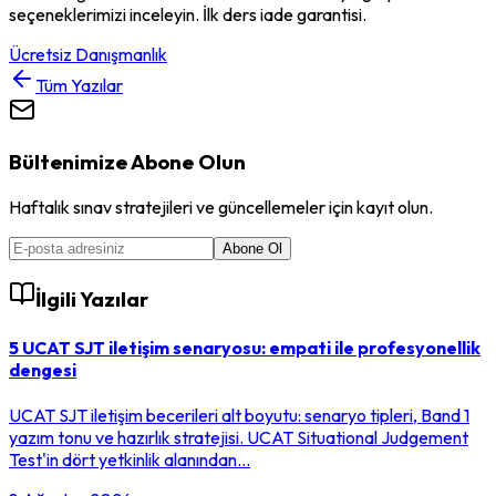
seçeneklerimizi inceleyin. İlk ders iade garantisi.
Ücretsiz Danışmanlık
Tüm Yazılar
Bültenimize Abone Olun
Haftalık sınav stratejileri ve güncellemeler için kayıt olun.
Abone Ol
İlgili Yazılar
5 UCAT SJT iletişim senaryosu: empati ile profesyonellik
dengesi
UCAT SJT iletişim becerileri alt boyutu: senaryo tipleri, Band 1
yazım tonu ve hazırlık stratejisi. UCAT Situational Judgement
Test'in dört yetkinlik alanından…