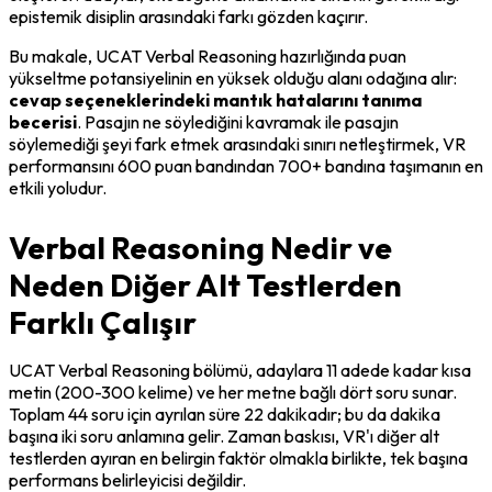
epistemik disiplin arasındaki farkı gözden kaçırır.
Bu makale, UCAT Verbal Reasoning hazırlığında puan 
yükseltme potansiyelinin en yüksek olduğu alanı odağına alır: 
cevap seçeneklerindeki mantık hatalarını tanıma 
becerisi
. Pasajın ne söylediğini kavramak ile pasajın 
söylemediği şeyi fark etmek arasındaki sınırı netleştirmek, VR 
performansını 600 puan bandından 700+ bandına taşımanın en 
etkili yoludur.
Verbal Reasoning Nedir ve
Neden Diğer Alt Testlerden
Farklı Çalışır
UCAT Verbal Reasoning bölümü, adaylara 11 adede kadar kısa 
metin (200-300 kelime) ve her metne bağlı dört soru sunar. 
Toplam 44 soru için ayrılan süre 22 dakikadır; bu da dakika 
başına iki soru anlamına gelir. Zaman baskısı, VR'ı diğer alt 
testlerden ayıran en belirgin faktör olmakla birlikte, tek başına 
performans belirleyicisi değildir.