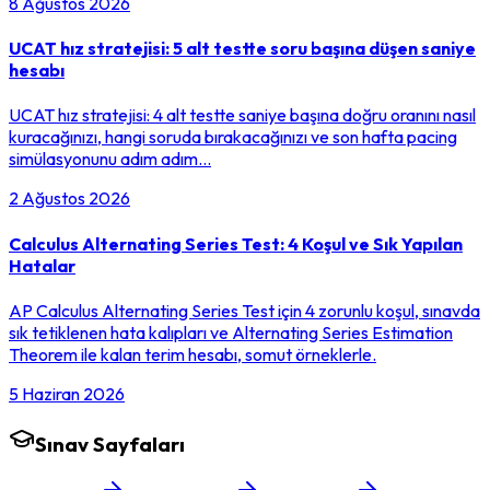
8 Ağustos 2026
UCAT hız stratejisi: 5 alt testte soru başına düşen saniye
hesabı
UCAT hız stratejisi: 4 alt testte saniye başına doğru oranını nasıl
kuracağınızı, hangi soruda bırakacağınızı ve son hafta pacing
simülasyonunu adım adım…
2 Ağustos 2026
Calculus Alternating Series Test: 4 Koşul ve Sık Yapılan
Hatalar
AP Calculus Alternating Series Test için 4 zorunlu koşul, sınavda
sık tetiklenen hata kalıpları ve Alternating Series Estimation
Theorem ile kalan terim hesabı, somut örneklerle.
5 Haziran 2026
Sınav Sayfaları