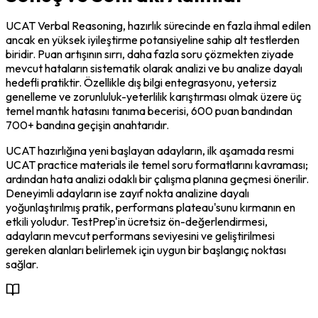
UCAT Verbal Reasoning, hazırlık sürecinde en fazla ihmal edilen 
ancak en yüksek iyileştirme potansiyeline sahip alt testlerden 
biridir. Puan artışının sırrı, daha fazla soru çözmekten ziyade 
mevcut hataların sistematik olarak analizi ve bu analize dayalı 
hedefli pratiktir. Özellikle dış bilgi entegrasyonu, yetersiz 
genelleme ve zorunluluk-yeterlilik karıştırması olmak üzere üç 
temel mantık hatasını tanıma becerisi, 600 puan bandından 
700+ bandına geçişin anahtarıdır.
UCAT hazırlığına yeni başlayan adayların, ilk aşamada resmi 
UCAT practice materials ile temel soru formatlarını kavraması; 
ardından hata analizi odaklı bir çalışma planına geçmesi önerilir. 
Deneyimli adayların ise zayıf nokta analizine dayalı 
yoğunlaştırılmış pratik, performans plateau'sunu kırmanın en 
etkili yoludur. TestPrep'in ücretsiz ön-değerlendirmesi, 
adayların mevcut performans seviyesini ve geliştirilmesi 
gereken alanları belirlemek için uygun bir başlangıç noktası 
sağlar.