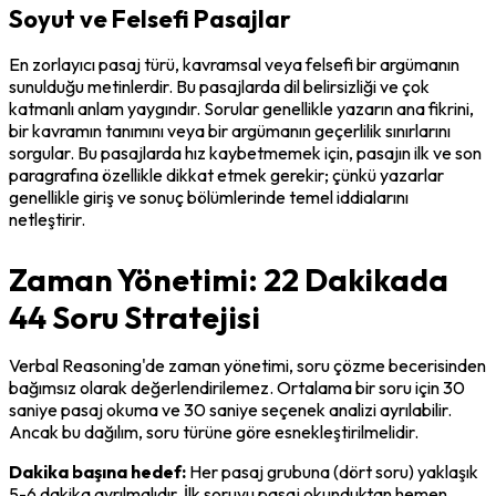
Soyut ve Felsefi Pasajlar
En zorlayıcı pasaj türü, kavramsal veya felsefi bir argümanın 
sunulduğu metinlerdir. Bu pasajlarda dil belirsizliği ve çok 
katmanlı anlam yaygındır. Sorular genellikle yazarın ana fikrini, 
bir kavramın tanımını veya bir argümanın geçerlilik sınırlarını 
sorgular. Bu pasajlarda hız kaybetmemek için, pasajın ilk ve son 
paragrafına özellikle dikkat etmek gerekir; çünkü yazarlar 
genellikle giriş ve sonuç bölümlerinde temel iddialarını 
netleştirir.
Zaman Yönetimi: 22 Dakikada
44 Soru Stratejisi
Verbal Reasoning'de zaman yönetimi, soru çözme becerisinden 
bağımsız olarak değerlendirilemez. Ortalama bir soru için 30 
saniye pasaj okuma ve 30 saniye seçenek analizi ayrılabilir. 
Ancak bu dağılım, soru türüne göre esnekleştirilmelidir.
Dakika başına hedef:
 Her pasaj grubuna (dört soru) yaklaşık 
5-6 dakika ayrılmalıdır. İlk soruyu pasaj okunduktan hemen 