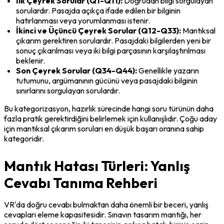
İlk Çeyrek Sorular (Q1-Q11):
 Doğrudan bilgi sorgulayan 
sorulardır. Pasajda açıkça ifade edilen bir bilginin 
hatırlanması veya yorumlanması istenir.
İkinci ve Üçüncü Çeyrek Sorular (Q12-Q33):
 Mantıksal 
çıkarım gerektiren sorulardır. Pasajdaki bilgilerden yeni bir 
sonuç çıkarılması veya iki bilgi parçasının karşılaştırılması 
beklenir.
Son Çeyrek Sorular (Q34-Q44):
 Genellikle yazarın 
tutumunu, argümanının gücünü veya pasajdaki bilginin 
sınırlarını sorgulayan sorulardır.
Bu kategorizasyon, hazırlık sürecinde hangi soru türünün daha 
fazla pratik gerektirdiğini belirlemek için kullanışlıdır. Çoğu aday 
için mantıksal çıkarım soruları en düşük başarı oranına sahip 
kategoridir.
Mantık Hatası Türleri: Yanlış
Cevabı Tanıma Rehberi
VR'da doğru cevabı bulmaktan daha önemli bir beceri, yanlış 
cevapları eleme kapasitesidir. Sınavın tasarım mantığı, her 