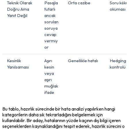
Teknik Olarak
Pasajla
Orta cazibe
Soru kökü
Doğru Ama
tutarlı
okuması
Yanıt Değil
ancak
sorulan
soruya
cevap
vermiy
or
Kesinlik
Aşırı
Genellikle hatalı
Hedging
Yanılsaması
kesin
kontrolü
veya
aşırı
muğlak
ifade
Bu tablo, hazırlık sürecinde bir hata analizi yapılırken hangi 
kategorilerin daha sık tekrarladığını belgelemek için 
kullanılabilir. Bir aday, hatalarının yüzde kaçının dış bilgi içeren 
seçeneklerden kaynaklandığını tespit ederek, hazırlık sürecini o 