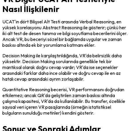
Nasıl İlişkilenir
UCAT'in dört Bilişsel Alt Testi arasında Verbal Reasoning, en 
yüksek korelasyonu Abstract Reasoning ile gösterir; çünkü her 
iki alt test de desen tanıma ve bilgi soyutlama becerilerini ölçer. 
Ancak VR, bu beceriyi sözel bir bağlamda uygular ve zaman 
baskısı altında ek bir yorumlama katmanı ekler.
Decision Making ile karşılaştırıldığında, VR'da belirsizlik daha 
yüksektir. Decision Making sorularında genellikle tek bir 
mantıksal olarak doğru cevap vardır; VR'da ise seçenekler 
arasındaki farklar daha ince olabilir ve doğru cevap ile en az 
hatalı cevap arasındaki ayrım zorlaşabilir.
Quantitative Reasoning becerisi, VR performansını doğrudan 
etkilemez; ancak QR'da geliştirilen zaman baskısı altında 
çalışma kapasitesi, VR'da da kullanılabilir. Bu transfer, özellikle 
sayısal veri içeren VR pasajlarında (örneğin istatistiksel 
bulguların sunulduğu metinler) kendini gösterir.
Sonuç ve Sonraki Adımlar