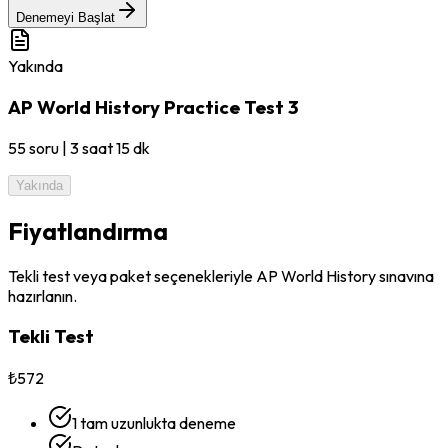
Denemeyi Başlat
Yakında
AP World History Practice Test 3
55
soru
|
3 saat 15 dk
Yakında
Fiyatlandırma
Tekli test veya paket seçenekleriyle AP World History sınavına
hazırlanın.
Tekli Test
₺572
1 tam uzunlukta deneme