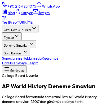
+90 216 428 1075
WhatsApp
Blog
Kariyer
İletişim
TP
TestPrep
TÜRKİYE
Özel Ders & Kurslar
Fiyatlar
Deneme Sınavları
Soru Bankası
Sonuçlarımız
Hakkımızda
Kadromuz
Ücretsiz Seviye Tespiti
Menüyü aç
College Board Uyumlu
AP World History
Deneme Sınavları
College Board formatında tam uzunlukta AP World History
deneme sınavları. 1200'den günümüze dünya tarihi.