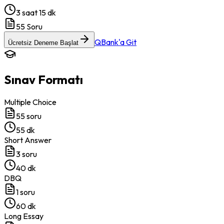
3 saat 15 dk
55
Soru
QBank'a Git
Ücretsiz Deneme Başlat
Sınav Formatı
Multiple Choice
55
soru
55 dk
Short Answer
3
soru
40 dk
DBQ
1
soru
60 dk
Long Essay